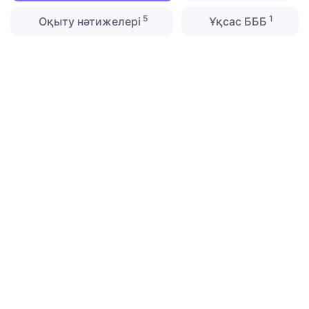
5
1
Оқыту нәтижелері
Ұқсас БББ