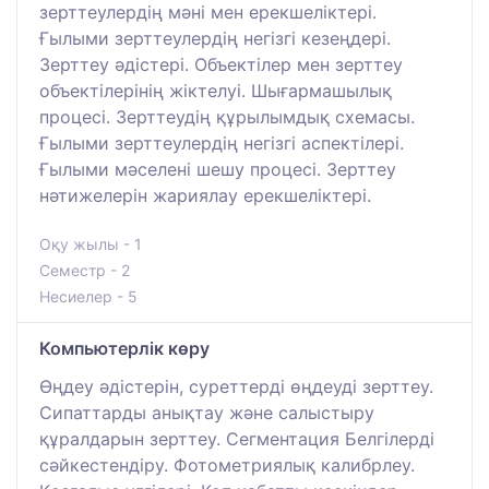
зерттеулердің мәні мен ерекшеліктері.
Ғылыми зерттеулердің негізгі кезеңдері.
Зерттеу әдістері. Объектілер мен зерттеу
объектілерінің жіктелуі. Шығармашылық
процесі. Зерттеудің құрылымдық схемасы.
Ғылыми зерттеулердің негізгі аспектілері.
Ғылыми мәселені шешу процесі. Зерттеу
нәтижелерін жариялау ерекшеліктері.
Оқу жылы - 1
Семестр - 2
Несиелер - 5
Компьютерлік көру
Өңдеу әдістерін, суреттерді өңдеуді зерттеу.
Сипаттарды анықтау және салыстыру
құралдарын зерттеу. Сегментация Белгілерді
сәйкестендіру. Фотометриялық калибрлеу.