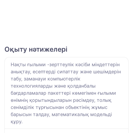
Оқыту нәтижелері
Нақты ғылыми -зерттеулік кәсіби міндеттерін
анықтау, есептерді сипаттау және шешімдерін
табу, заманауи компьютерлік
технологияларды және қолданбалы
бағдарламалар пакеттері көмегімен ғылыми
өнімнің қорытындыларын рәсімдеу, толық
сенімділік тұрғысынан объектінің жұмыс
барысын талдау, математикалық модельді
құру.