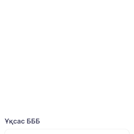
Ұқсас БББ