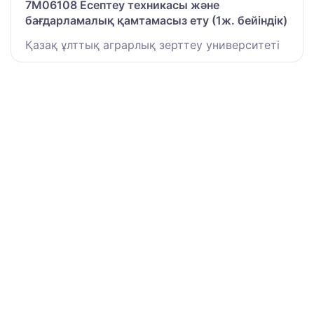
7M06108 Есептеу техникасы және
бағдарламалық қамтамасыз ету (1ж. бейіндік)
Қазақ ұлттық аграрлық зерттеу университеті