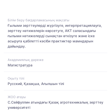
Білім беру бағдарламасының мақсаты
Ғылыми зерттеулерді жүргізуге, интерпретациялауға,
зерттеу нәтижелерін көрсетуге, АКТ саласындағы
ғылыми нәтижелерді сынақтан өткізуге және іске
асыруға қабілетті кәсіби практиктер мамндарын
дайындау.
Академиялық дәреже
Магистратура
Оқыту тілі
Русский, Қазақша, Ағылшын тілі
ЖОО атауы
С.Сейфуллин атындағы Қазақ агротехникалық зерттеу
университеті