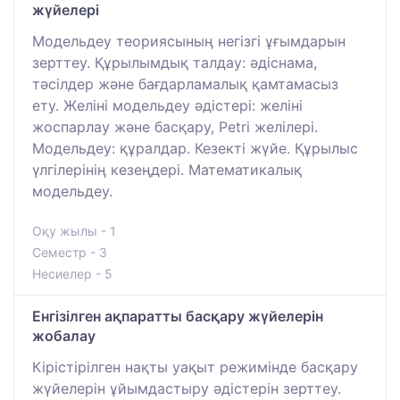
жүйелері
Модельдеу теориясының негізгі ұғымдарын
зерттеу. Құрылымдық талдау: әдіснама,
тәсілдер және бағдарламалық қамтамасыз
ету. Желіні модельдеу әдістері: желіні
жоспарлау және басқару, Petri желілері.
Модельдеу: құралдар. Кезекті жүйе. Құрылыс
үлгілерінің кезеңдері. Математикалық
модельдеу.
Оқу жылы - 1
Семестр - 3
Несиелер - 5
Енгізілген ақпаратты басқару жүйелерін
жобалау
Кірістірілген нақты уақыт режимінде басқару
жүйелерін ұйымдастыру әдістерін зерттеу.