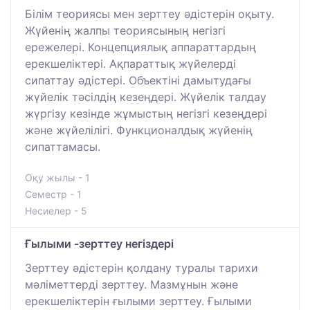
Білім теориясы мен зерттеу әдістерін оқыту.
Жүйенің жалпы теориясының негізгі
ережелері. Концепциялық аппараттардың
ерекшеліктері. Ақпараттық жүйелерді
сипаттау әдістері. Объектіні дамытудағы
жүйелік тәсілдің кезеңдері. Жүйелік талдау
жүргізу кезінде жұмыстың негізгі кезеңдері
және жүйелілігі. Функционалдық жүйенің
сипаттамасы.
Оқу жылы - 1
Семестр - 1
Несиелер - 5
Ғылыми -зерттеу негіздері
Зерттеу әдістерін қолдану туралы тарихи
мәліметтерді зерттеу. Мазмұнын және
ерекшеліктерін ғылыми зерттеу. Ғылыми