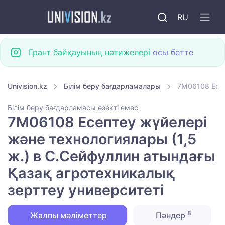
RU
Грант байқауының нәтижелері
осы бетте
Univision.kz
Білім беру бағдарламалары
7M06108 Есеп
Білім беру бағдарламасы өзекті емес
7M06108 Есептеу жүйелері
және технологиялары (1,5
ж.) в С.Сейфуллин атындағы
Қазақ агротехникалық
зерттеу университеті
8
Жалпы мәліметтер
Пәндер