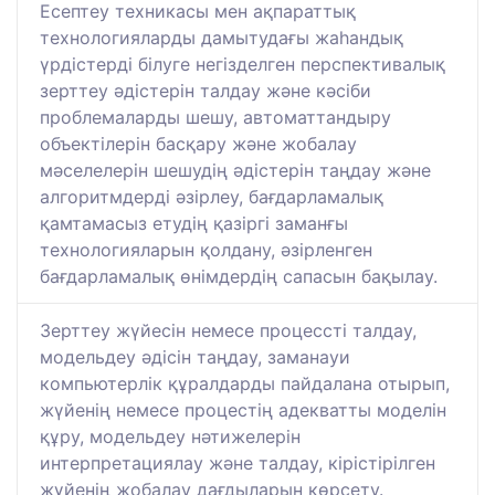
Есептеу техникасы мен ақпараттық
технологияларды дамытудағы жаһандық
үрдістерді білуге негізделген перспективалық
зерттеу әдістерін талдау және кәсіби
проблемаларды шешу, автоматтандыру
объектілерін басқару және жобалау
мәселелерін шешудің әдістерін таңдау және
алгоритмдерді әзірлеу, бағдарламалық
қамтамасыз етудің қазіргі заманғы
технологияларын қолдану, әзірленген
бағдарламалық өнімдердің сапасын бақылау.
Зерттеу жүйесін немесе процессті талдау,
модельдеу әдісін таңдау, заманауи
компьютерлік құралдарды пайдалана отырып,
жүйенің немесе процестің адекватты моделін
құру, модельдеу нәтижелерін
интерпретациялау және талдау, кірістірілген
жүйенің жобалау дағдыларын көрсету.