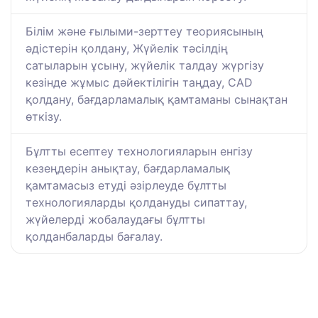
Білім және ғылыми-зерттеу теориясының
әдістерін қолдану, Жүйелік тәсілдің
сатыларын ұсыну, жүйелік талдау жүргізу
кезінде жұмыс дәйектілігін таңдау, CAD
қолдану, бағдарламалық қамтаманы сынақтан
өткізу.
Бұлтты есептеу технологияларын енгізу
кезеңдерін анықтау, бағдарламалық
қамтамасыз етуді әзірлеуде бұлтты
технологияларды қолдануды сипаттау,
жүйелерді жобалаудағы бұлтты
қолданбаларды бағалау.