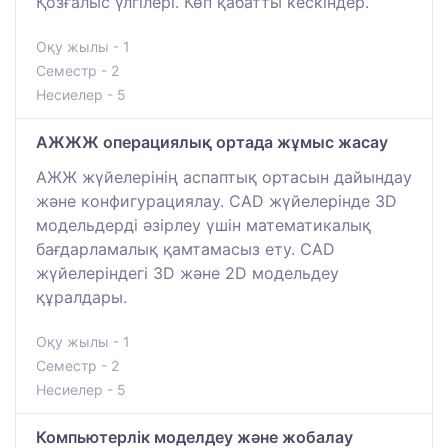
Қозғалыс үлгілері. Көп қабатты кескіндер.
Оқу жылы - 1
Семестр - 2
Несиелер - 5
АЖЖЖ операциялық ортада жұмыс жасау
АЖЖ жүйелерінің аспаптық ортасын дайындау
және конфигурациялау. CAD жүйелерінде 3D
модельдерді әзірлеу үшін математикалық
бағдарламалық қамтамасыз ету. CAD
жүйелеріндегі 3D және 2D модельдеу
құралдары.
Оқу жылы - 1
Семестр - 2
Несиелер - 5
Компьютерлік моделдеу және жобалау