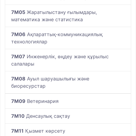
7M05
Жаратылыстану ғылымдары,
математика және статистика
7M06
Ақпараттық-коммуникациялық
технологиялар
7M07
Инженерлік, өңдеу және құрылыс
салалары
7M08
Ауыл шаруашылығы және
биоресурстар
7M09
Ветеринария
7M10
Денсаулық сақтау
7M11
Қызмет көрсету