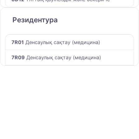
Резидентура
7R01
Денсаулық сақтау (медицина)
7R09
Денсаулық сақтау (медицина)