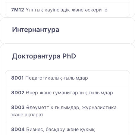
7M12
Ұлттық қауіпсіздік және әскери іс
Интернантура
Докторантура PhD
8D01
Педагогикалық ғылымдар
8D02
Өнер және гуманитарлық ғылымдар
8D03
Әлеуметтік ғылымдар, журналистика
және ақпарат
8D04
Бизнес, басқару және құқық