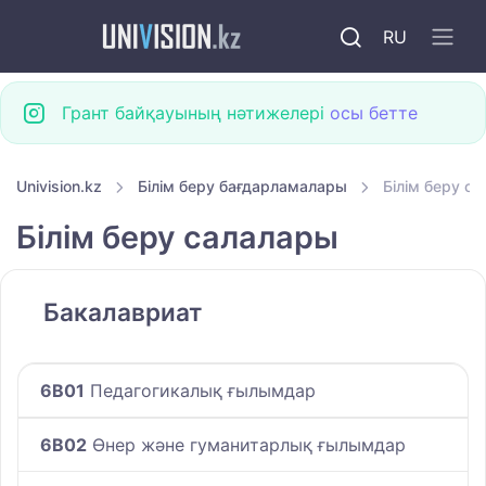
RU
Грант байқауының нәтижелері
осы бетте
Univision.kz
Білім беру бағдарламалары
Білім беру с
Білім беру салалары
Бакалавриат
6B01
Педагогикалық ғылымдар
6B02
Өнер және гуманитарлық ғылымдар