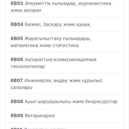
6B03
Әлеуметтік ғылымдар, журналистика
және ақпарат
6B04
Бизнес, басқару және құқық
6B05
Жаратылыстану ғылымдары,
математика және статистика
6B06
Ақпараттық-коммуникациялық
технологиялар
6B07
Инженерлік, өңдеу және құрылыс
салалары
6B08
Ауыл шаруашылығы және биоресурстар
6B09
Ветеринария