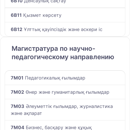
6B10
Денсаулық сақтау
6B11
Қызмет көрсету
6B12
Ұлттық қауіпсіздік және әскери іс
Магистратура по научно-
педагогическому направлению
7M01
Педагогикалық ғылымдар
7M02
Өнер және гуманитарлық ғылымдар
7M03
Әлеуметтік ғылымдар, журналистика
және ақпарат
7M04
Бизнес, басқару және құқық