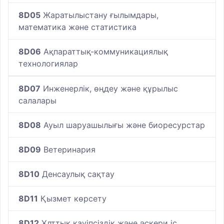
8D05
Жаратылыстану ғылымдары,
математика және статистика
8D06
Ақпараттық-коммуникациялық
технологиялар
8D07
Инженерлік, өңдеу және құрылыс
салалары
8D08
Ауыл шаруашылығы және биоресурстар
8D09
Ветеринария
8D10
Денсаулық сақтау
8D11
Қызмет көрсету
8D12
Ұлттық қауіпсіздік және әскери іс