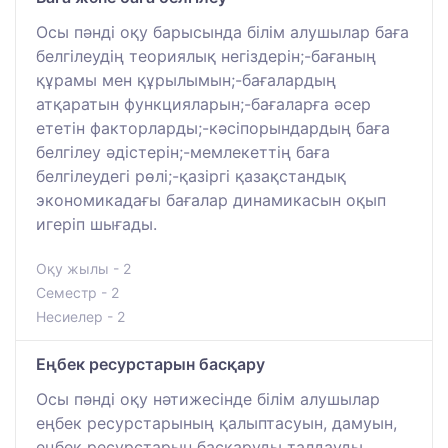
Осы пәнді оқу барысында білім алушылар баға
белгілеудің теориялық негіздерін;-бағаның
құрамы мен құрылымын;-бағалардың
атқаратын функцияларын;-бағаларға әсер
ететін факторларды;-кәсіпорындардың баға
белгілеу әдістерін;-мемлекеттің баға
белгілеудегі рөлі;-қазіргі қазақстандық
экономикадағы бағалар динамикасын оқып
игеріп шығады.
Оқу жылы - 2
Семестр - 2
Несиелер - 2
Еңбек ресурстарын басқару
Осы пәнді оқу нәтижесінде білім алушылар
еңбек ресурстарының қалыптасуын, дамуын,
еңбек ресурстарын басқаруды талдауды,