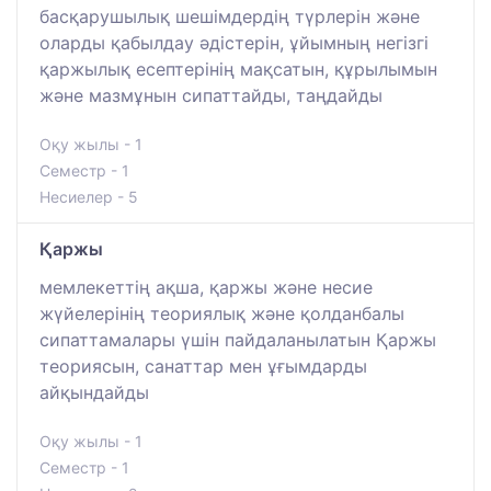
басқарушылық шешімдердің түрлерін және
оларды қабылдау әдістерін, ұйымның негізгі
қаржылық есептерінің мақсатын, құрылымын
және мазмұнын сипаттайды, таңдайды
Оқу жылы - 1
Семестр - 1
Несиелер - 5
Қаржы
мемлекеттің ақша, қаржы және несие
жүйелерінің теориялық және қолданбалы
сипаттамалары үшін пайдаланылатын Қаржы
теориясын, санаттар мен ұғымдарды
айқындайды
Оқу жылы - 1
Семестр - 1