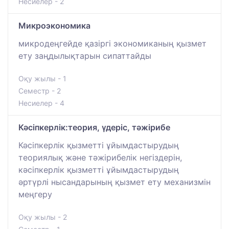
Несиелер - 2
Микроэкономика
микродеңгейде қазіргі экономиканың қызмет
ету заңдылықтарын сипаттайды
Оқу жылы - 1
Семестр - 2
Несиелер - 4
Кәсіпкерлік:теория, үдеріс, тәжірибе
Кәсіпкерлік қызметті ұйымдастырудың
теориялық және тәжірибелік негіздерін,
кәсіпкерлік қызметті ұйымдастырудың
әртүрлі нысандарының қызмет ету механизмін
меңгеру
Оқу жылы - 2