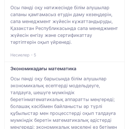
Осы пәнді оқу нәтижесінде білім алушылар
сапаны қамтамасыз етудін даму кезеңдерін,
сапа менеджмент жүйесін кұжаттандыруды,
Қазакстан Республикасында сапа менеджмент
жүйесін енгізу және сертификаттау
тәртіптерін оқып үйренеді.
Несиелер - 5
Экономикадағы математика
Осы пәнді оқу барысында білім алушылар
экономикалық есептердi модельдеуге,
талдауға, шешуге мүмкiндiк
беретiнматематикалық аппаратты меңгереді;
болашақ кәсiбiмен байланысты әр түрлi
құбылыстар мен процесстердi оқып талдауға
мумкiндiк беретiн математикалық әдiстердi
меңгереді; экономикалық мәселенi өз бетiмен