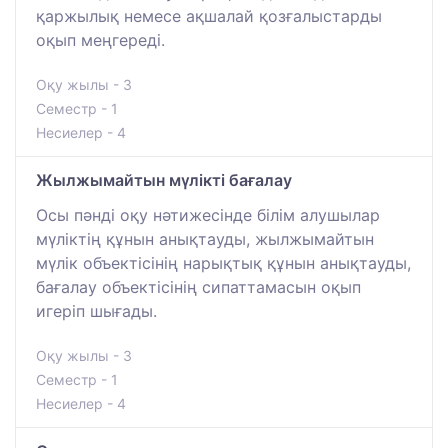
қаржылық немесе ақшалай қозғалыстарды
оқып меңгереді.
Оқу жылы - 3
Семестр - 1
Несиелер - 4
Жылжымайтын мүлікті бағалау
Осы пәнді оқу нәтижесінде білім алушылар
мүліктің құнын анықтауды, жылжымайтын
мүлік объектісінің нарықтық құнын анықтауды,
бағалау объектісінің сипаттамасын оқып
игеріп шығады.
Оқу жылы - 3
Семестр - 1
Несиелер - 4