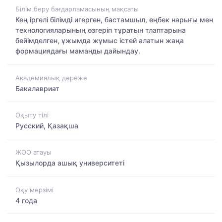
Білім беру бағдарламасының мақсаты
Кең іргелі білімді игерген, бастамшыл, еңбек нарығы мен
технологияларының өзгеріп тұратын тлаптарына
бейімделген, ұжымда жұмыс істей алатын жаңа
формациядағы маманды дайындау.
Академиялық дәреже
Бакалавриат
Оқыту тілі
Русский, Қазақша
ЖОО атауы
Қызылорда ашық университеті
Оқу мерзімі
4 года