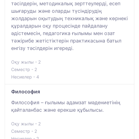
тәсілдерін, методикалық зерттеулерді, есеп
шығаруды және оларды түсіндірудің
жолдарын оқытудың техникалық және көрнекі
құралдарын оқу процесінде пайдалану
әдістемесін, педагогика ғылымы мен озат
тәжірибе жетістіктерін практикасына батыл
енгізу тәсілдерін игереді.
Оқу жылы - 2
Семестр - 2
Несиелер - 4
Философия
Философия – ғылымы адамзат мәдениетінің
қайталанбас және ерекше құбылысы.
Оқу жылы - 2
Семестр - 2
Несиелер - 2