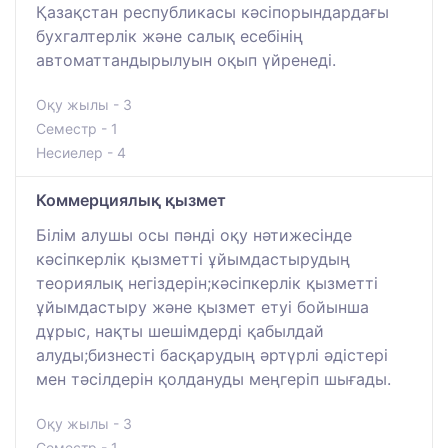
Қазақстан республикасы кәсіпорындардағы
бухгалтерлік және салық есебінің
автоматтандырылуын оқып үйренеді.
Оқу жылы - 3
Семестр - 1
Несиелер - 4
Коммерциялық қызмет
Білім алушы осы пәнді оқу нәтижесінде
кәсіпкерлік қызметті ұйымдастырудың
теориялық негіздерін;кәсіпкерлік қызметті
ұйымдастыру және қызмет етуі бойынша
дұрыс, нақты шешімдерді қабылдай
алуды;бизнесті басқарудың әртүрлі әдістері
мен тәсілдерін қолдануды меңгеріп шығады.
Оқу жылы - 3
Семестр - 1