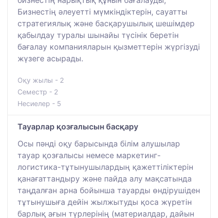
Бизнестің әлеуетті мүмкіндіктерін, сауатты
стратегиялық және басқарушылық шешімдер
қабылдау туралы шынайы түсінік беретін
бағалау компанияларын қызметтерін жүргізуді
жүзеге асырады.
Оқу жылы - 2
Семестр - 2
Несиелер - 5
Тауарлар қозғалысын басқару
Осы пәнді оқу барысында білім алушылар
тауар қозғалысы немесе маркетинг-
логистика-тұтынушылардың қажеттіліктерін
қанағаттандыру және пайда алу мақсатында
таңдалған арна бойынша тауарды өндірушіден
тұтынушыға дейін жылжытуды қоса жүретін
барлық ағын түрлерінің (материалдар, дайын