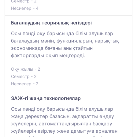
Семестр - 2
Несиелер - 4
Бағалаудың теориялық негіздері
Осы пәнді оқу барысында білім алушылар
бағалаудың мәнін, функцияларын, нарықтық
экономикада бағаны анықтайтын
факторларды оқып меңгереді.
Оқу жылы - 2
Семестр - 2
Несиелер - 2
ЭАЖ-гі жаңа технологиялар
Осы пәнді оқу барысында білім алушылар
жаңа деректер базасын, ақпаратты өңдеу
жүйелерін, автоматтандырылған басқару
жүйелерін әзірлеу және дамытуға арналған