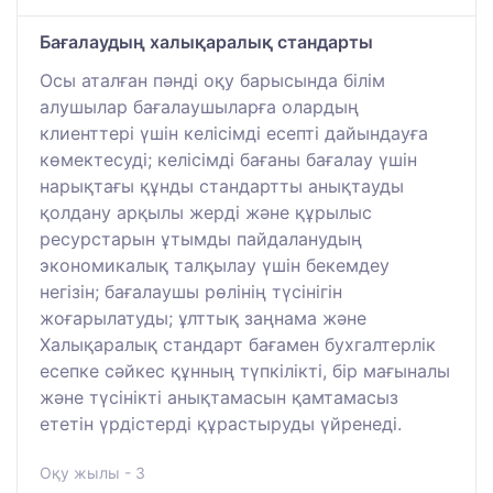
Бағалаудың халықаралық стандарты
Осы аталған пәнді оқу барысында білім
алушылар бағалаушыларға олардың
клиенттері үшін келісімді есепті дайындауға
көмектесуді; келісімді бағаны бағалау үшін
нарықтағы құнды стандартты анықтауды
қолдану арқылы жерді жəне құрылыс
ресурстарын ұтымды пайдаланудың
экономикалық талқылау үшін бекемдеу
негізін; бағалаушы рөлінің түсінігін
жоғарылатуды; ұлттық заңнама жəне
Халықаралық стандарт бағамен бухгалтерлік
есепке сəйкес құнның түпкілікті, бір мағыналы
жəне түсінікті анықтамасын қамтамасыз
ететін үрдістерді құрастыруды үйренеді.
Оқу жылы - 3