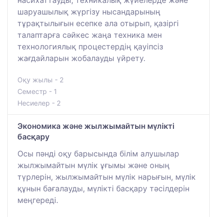
шаруашылық жүргізу нысандарының
тұрақтылығын есепке ала отырып, қазіргі
талаптарға сәйкес жаңа техника мен
технологиялық процестердің қауіпсіз
жағдайларын жобалауды үйрету.
Оқу жылы - 2
Семестр - 1
Несиелер - 2
Экономика және жылжымайтын мүлікті
басқару
Осы пәнді оқу барысында білім алушылар
жылжымайтын мүлік ұғымы және оның
түрлерін, жылжымайтын мүлік нарығын, мүлік
құнын бағалауды, мүлікті басқару тәсілдерін
меңгереді.