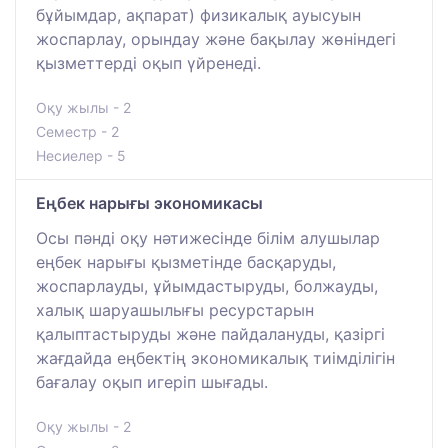
бұйымдар, ақпарат) физикалық ауысуын
жоспарлау, орындау және бақылау жөніндегі
қызметтерді оқып үйренеді.
Оқу жылы - 2
Семестр - 2
Несиелер - 5
Еңбек нарығы экономикасы
Осы пәнді оқу нәтижесінде білім алушылар
еңбек нарығы қызметінде басқаруды,
жоспарлауды, ұйымдастыруды, болжауды,
халық шаруашылығы ресурстарын
қалыптастыруды және пайдалануды, қазіргі
жағдайда еңбектің экономикалық тиімділігін
бағалау оқып игеріп шығады.
Оқу жылы - 2