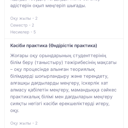
әдістерін оқып меңгеріп шығады.
Оқу жылы - 2
Семестр - 2
Несиелер - 5
Кәсіби практика (Өндірістік практика)
Жоғары оқу орындарының студенттерінің
білім беру (таныстыру) тәжірибесінің мақсаты
– оқу процесінде алынған теориялық
білімдерді шоғырландыру және тереңдету,
алғашқы дағдыларды меңгеру, іскерлік хат
алмасу қабілетін меңгеру, мамандыққа сәйкес
практикалық білімі мен дағдыларын меңгеру
сияқты негізгі кәсіби ерекшеліктерді игеру,
оқу.
Оқу жылы - 2