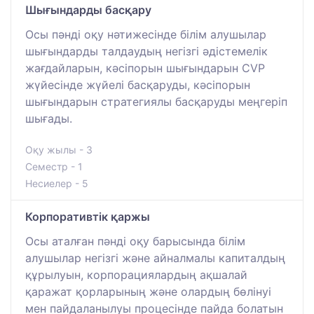
Шығындарды басқару
Осы пәнді оқу нәтижесінде білім алушылар
шығындарды талдаудың негізгі әдістемелік
жағдайларын, кәсіпорын шығындарын CVP
жүйесінде жүйелі басқаруды, кәсіпорын
шығындарын стратегиялы басқаруды меңгеріп
шығады.
Оқу жылы - 3
Семестр - 1
Несиелер - 5
Корпоративтік қаржы
Осы аталған пәнді оқу барысында білім
алушылар негізгі және айналмалы капиталдың
құрылуын, корпорациялардың ақшалай
қаражат қорларының және олардың бөлінуі
мен пайдаланылуы процесінде пайда болатын