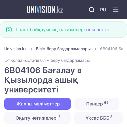
RU
Грант байқауының нәтижелері
осы бетте
Univision.kz
Білім беру бағдарламалары
6B04106 Баға
Қолданыстағы білім беру бағдарламасы
6B04106 Бағалау в
Қызылорда ашық
университеті
65
Жалпы мәліметтер
Пәндер
8
8
Оқыту нәтижелері
Ұқсас БББ