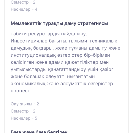
Семестр - 2
Несиелер - 4
Мемлекеттік тұрақты даму стратегиясы
табиғи ресурстарды пайдалану,
Инвестициялар бағыты, ғылыми-техникалық
дамудың бағдары, жеке тұлғаны дамыту және
институционалдық өзгерістер бір-бірімен
келісілген және адами қажеттіліктер мен
ұмтылыстарды қанағаттандыру үшін қазіргі
және болашақ әлеуетті нығайтатын
экономикалық және әлеуметтік өзгерістер
процесі
Оқу жылы - 2
Семестр - 2
Несиелер - 5
Баға және баға белгілеу