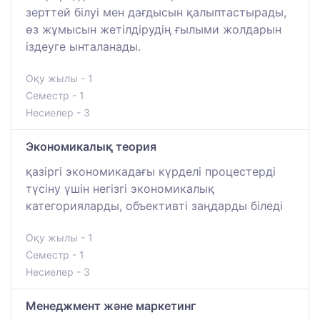
зерттей бiлуi мен дағдысын қалыптастырады,
өз жұмысын жетiлдiрудiң ғылыми жолдарын
iздеуге ынталанады.
Оқу жылы - 1
Семестр - 1
Несиелер - 3
Экономикалық теория
қазіргі экономикадағы күрделі процестерді
түсіну үшін негізгі экономикалық
категорияларды, объективті заңдарды біледі
Оқу жылы - 1
Семестр - 1
Несиелер - 3
Менеджмент және маркетинг