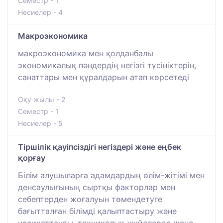
Семестр - 1
Несиелер - 4
Макроэкономика
макроэкономика мен қолданбалы
экономикалық пәндердің негізгі түсініктерін,
санаттары мен құралдарын атап көрсетеді
Оқу жылы - 2
Семестр - 1
Несиелер - 5
Тіршілік қауіпсіздігі негіздері және еңбек
қорғау
Білім алушыларға адамдардың өлім-жітімі мен
денсаулығының сыртқы факторлар мен
себептерден жоғалуын төмендетуге
бағытталған білімді қалыптастыру және
насихаттауды, техникалық жүйелерде және