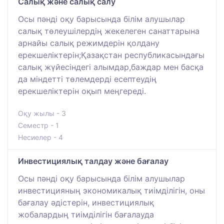
Салық және салық салу
Осы пәнді оқу барысында білім алушылар
салық төлеушілердің жекелеген санаттарына
арнайы салық режимдерін қолдану
ерекшеліктерін;Қазақстан республикасындағы
салық жүйесіндегі алымдар,баждар мен басқа
да міндетті төлемдерді есептеудің
ерекшеліктерін оқып меңгереді.
Оқу жылы - 3
Семестр - 1
Несиелер - 4
Инвестициялық талдау және бағалау
Осы пәнді оқу барысында білім алушылар
инвестицияның экономикалық тиімділігін, оны
бағалау әдістерін, инвестициялық
жобалардың тиімділігін бағалауда