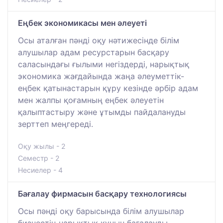
Еңбек экономикасы мен әлеуеті
Осы аталған пәнді оқу нәтижесінде білім
алушылар адам ресурстарын басқару
саласындағы ғылыми негіздерді, нарықтық
экономика жағдайында жаңа әлеуметтік-
еңбек қатынастарын құру кезінде әрбір адам
мен жалпы қоғамның еңбек әлеуетін
қалыптастыру және ұтымды пайдалануды
зерттеп меңгереді.
Оқу жылы - 2
Семестр - 2
Несиелер - 4
Бағалау фирмасын басқару технологиясы
Осы пәнді оқу барысында білім алушылар
бизнестің нарықтық құнын бағалауды,