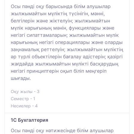
Осы пәнді оқу барысында білім алушылар
жылжымайтын мүліктің түсінігін, мәнні,
белгілерін және жіктелуін; жылжымайтын
мүлік нарығының мәнін, функциялары және
негізгі сипаттамаларын; жылжымайтын мүлік
нарығының негізгі операциялары және оларды
заңнамалық реттелуін; жылжымайтын мүліктің
әр түрлі объектілерін бағалау әдістерін; қазіргі
жағдайда жылжымайтын мүлікті басқарудың
негізгі принциптерін оқып біліп меңгеріп
шығады.
Оқу жылы - 3
Семестр - 1
Несиелер - 4
1С Бухгалтерия
Осы пәнді оқу нәтижесінде білім алушылар