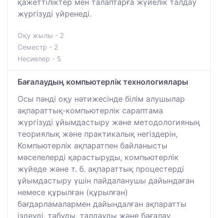
қажеттіліктер мен талаптарға жүйелік талдау
жүргізуді үйренеді.
Оқу жылы - 2
Семестр - 2
Несиелер - 5
Бағалаудың компьютерлік технологиялары
Осы пәнді оқу нәтижесінде білім алушылар
ақпараттық-компьютерлік сараптама
жүргізуді ұйымдастыру және методологияның
теориялық және практикалық негіздерін,
Компьютерлік ақпаратпен байланысты
мәселелерді қарастыруды, компьютерлік
жүйеде және т. б. ақпараттық процестерді
ұйымдастыру үшін пайдаланушы дайындаған
немесе құрылған (құрылған)
бағдарламалармен дайындалған ақпаратты
іздеуді, табуды, талдауды және бағалау