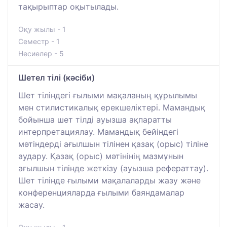
тақырыптар оқытылады.
Оқу жылы - 1
Семестр - 1
Несиелер - 5
Шетел тілі (кәсіби)
Шет тіліндегі ғылыми мақаланың құрылымы
мен стилистикалық ерекшеліктері. Мамандық
бойынша шет тілді ауызша ақпаратты
интерпретациялау. Мамандық бейіндегі
мәтіндерді ағылшын тілінен қазақ (орыс) тіліне
аудару. Қазақ (орыс) мәтінінің мазмұнын
ағылшын тілінде жеткізу (ауызша рефераттау).
Шет тілінде ғылыми мақалаларды жазу және
конференцияларда ғылыми баяндамалар
жасау.