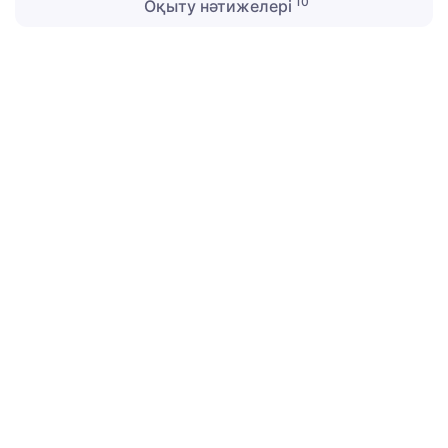
10
Оқыту нәтижелері