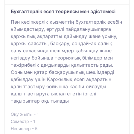
Бухгалтерлік есеп теориясы мен әдістемесі
Пән кәсіпкерлік қызметтің бухгалтерлік есебін
ұйымдастыру, әртүрлі пайдаланушыларға
қаржылық ақпаратты дайындау және ұсыну,
қаржы саясаты, басқару, сондай-ақ салық
салу саласында шешімдер қабылдау және
негіздеу бойынша теориялық білімдер мен
тәжірибелік дағдыларды қалыптастырады.
Сонымен қатар басқарушылық шешімдерді
қабылдау үшін Қаржылық есеп ақпаратын
қалыптастыру бойынша кәсіби ойлауды
қалыптастыруға ықпал ететін іргелі
тақырыптар оқытылады
Оқу жылы - 1
Семестр - 1
Несиелер - 5