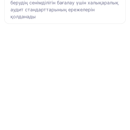
берудің сенімділігін бағалау үшін халықаралық
аудит стандарттарының ережелерін
қолданады