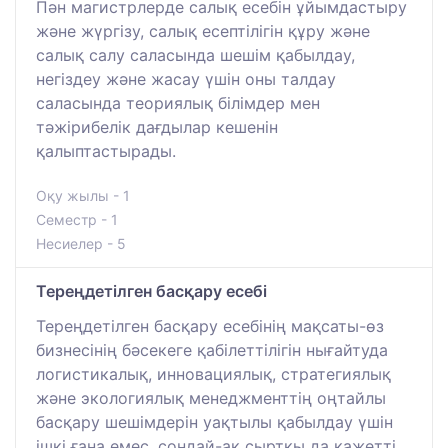
Пән магистрлерде салық есебін ұйымдастыру
және жүргізу, салық есептілігін құру және
салық салу саласында шешім қабылдау,
негіздеу және жасау үшін оны талдау
саласында теориялық білімдер мен
тәжірибелік дағдылар кешенін
қалыптастырады.
Оқу жылы - 1
Семестр - 1
Несиелер - 5
Тереңдетілген басқару есебі
Тереңдетілген басқару есебінің мақсаты-өз
бизнесінің бәсекеге қабілеттілігін нығайтуда
логистикалық, инновациялық, стратегиялық
және экологиялық менеджменттің оңтайлы
басқару шешімдерін уақтылы қабылдау үшін
ішкі ғана емес, сондай-ақ сыртқы да қажетті