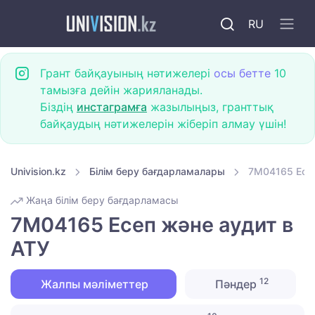
RU
Грант байқауының нәтижелері
осы бетте
10
тамызға дейін жарияланады.
Біздің
инстаграмға
жазылыңыз, гранттық
байқаудың нәтижелерін жіберіп алмау үшін!
Univision.kz
Білім беру бағдарламалары
7M04165 Есеп
Жаңа білім беру бағдарламасы
7M04165 Есеп және аудит в
АТУ
12
Жалпы мәліметтер
Пәндер