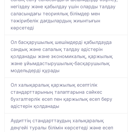
негіздеу және қабылдау үшін оларды талдау
саласындағы теориялық білімдер мен
тәжірибелік дағдылардың жиынтығын
көрсетеді
Ол басқарушылық шешімдерді қабылдауда
сандық және сапалық талдау әдістерін
қолданады және экономикалық, қаржылық
және ұйымдастырушылық-басқарушылық
модельдерді құрады
Ол халықаралық қаржылық есептілік
стандарттарының талаптарына сәйкес
бухгалтерлік есеп пен қаржылық есеп беру
әдістерін қолданады
Аудиттің стандарттаудың халықаралық
деңгейі туралы білімін көрсетеді және есеп