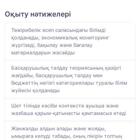
Оқыту нәтижелері
Тәжірибелік есеп саласындағы білімді
қолданады, экономикалық мониторинг
жүргізеді, бақылау және бағалау
материалдарын жасайды
Басқарушылық талдау теориясының қазіргі
жағдайы, басқарушылық талдау мен
бюджеттің негізгі категориялары туралы білім
жүйесін қолданады
Шет тілінде кәсіби контексте ауызша және
жазбаша қарым-қатынасты қамтамасыз етеді
Жанжалды алдын алады және жояды,
ымыраға келуді табады, оның пікірін топтың