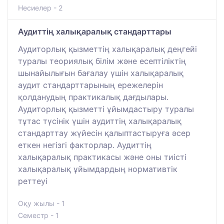
Несиелер - 2
Аудиттің халықаралық стандарттары
Аудиторлық қызметтің халықаралық деңгейі
туралы теориялық білім және есептіліктің
шынайылығын бағалау үшін халықаралық
аудит стандарттарының ережелерін
қолданудың практикалық дағдылары.
Аудиторлық қызметті ұйымдастыру туралы
тұтас түсінік үшін аудиттің халықаралық
стандарттау жүйесін қалыптастыруға әсер
еткен негізгі факторлар. Аудиттің
халықаралық практикасы және оны тиісті
халықаралық ұйымдардың нормативтік
реттеуі
Оқу жылы - 1
Семестр - 1