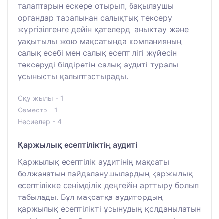
талаптарын ескере отырып, бақылаушы
органдар тарапынан салықтық тексеру
жүргізілгенге дейін қателерді анықтау және
уақытылы жою мақсатында компанияның
салық есебі мен салық есептілігі жүйесін
тексеруді білдіретін салық аудиті туралы
ұсынысты қалыптастырады.
Оқу жылы - 1
Семестр - 1
Несиелер - 4
Қаржылық есептіліктің аудиті
Қаржылық есептілік аудитінің мақсаты
болжанатын пайдаланушылардың қаржылық
есептілікке сенімділік деңгейін арттыру болып
табылады. Бұл мақсатқа аудитордың
қаржылық есептілікті ұсынудың қолданылатын