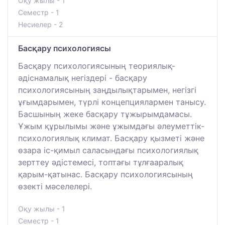
Оқу жылы - 1
Семестр - 1
Несиелер - 2
Басқару психологиясы
Басқару психологиясының теориялық-
әдіснамалық негіздері - басқару
психологиясының заңдылықтарымен, негізгі
ұғымдарымен, түрлі концепциялармен танысу.
Басшының жеке басқару тұжырымдамасы.
Ұжым құрылымы және ұжымдағы әлеуметтік-
психологиялық климат. Басқару қызметі және
өзара іс-қимыл саласындағы психологиялық
зерттеу әдістемесі, топтағы тұлғааралық
қарым-қатынас. Басқару психологиясының
өзекті мәселелері.
Оқу жылы - 1
Семестр - 1