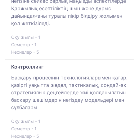
негізіне сәйкес барлық маңызды аспектілерде
Қаржылық есептіліктің шын және дұрыс
дайындалғаны туралы пікір білдіру жолымен
қол жеткізіледі.
Оқу жылы - 1
Семестр - 1
Несиелер - 5
Контроллинг
Басқару процесінің технологияларымен қатар,
қазіргі уақытта жедел, тактикалық, сондай-ақ
стратегиялық деңгейлерде жиі қолданылатын
басқару шешімдерін негіздеу модельдері мен
сұлбалары
Оқу жылы - 1
Семестр - 1
Несиелер - 5