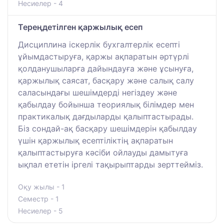
Несиелер - 4
Тереңдетілген қаржылық есеп
Дисциплина іскерлік бухгалтерлік есепті
ұйымдастыруға, қаржы ақпаратын әртүрлі
қолданушыларға дайындауға және ұсынуға,
қаржылық саясат, басқару және салық салу
саласындағы шешімдерді негіздеу және
қабылдау бойынша теориялық білімдер мен
практикалық дағдыларды қалыптастырады.
Біз сондай-ақ басқару шешімдерін қабылдау
үшін қаржылық есептіліктің ақпаратын
қалыптастыруға кәсіби ойлауды дамытуға
ықпал ететін іргелі тақырыптарды зерттейміз.
Оқу жылы - 1
Семестр - 1
Несиелер - 5