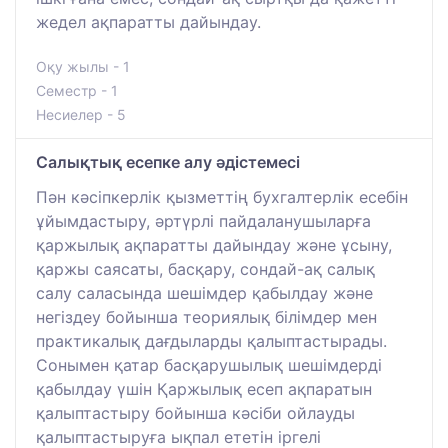
жедел ақпаратты дайындау.
Оқу жылы - 1
Семестр - 1
Несиелер - 5
Салықтық есепке алу әдістемесі
Пән кәсіпкерлік қызметтің бухгалтерлік есебін
ұйымдастыру, әртүрлі пайдаланушыларға
қаржылық ақпаратты дайындау және ұсыну,
қаржы саясаты, басқару, сондай-ақ салық
салу саласында шешімдер қабылдау және
негіздеу бойынша теориялық білімдер мен
практикалық дағдыларды қалыптастырады.
Сонымен қатар басқарушылық шешімдерді
қабылдау үшін Қаржылық есеп ақпаратын
қалыптастыру бойынша кәсіби ойлауды
қалыптастыруға ықпал ететін іргелі