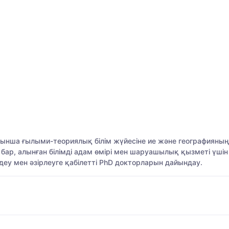
ынша ғылыми-теориялық білім жүйесіне ие және географияның
мі бар, алынған білімді адам өмірі мен шаруашылық қызметі үш
у мен әзірлеуге қабілетті PhD докторларын дайындау.