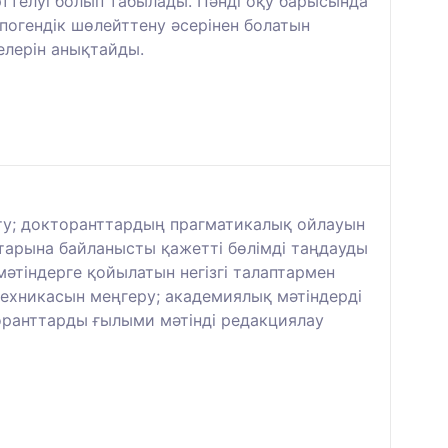
ттелуі болып табылады. Пәнді оқу барысында
погендік шөлейттену әсерінен болатын
елерін анықтайды.
йту; докторанттардың прагматикалық ойлауын
ттарына байланысты қажетті бөлімді таңдауды
әтіндерге қойылатын негізгі талаптармен
ехникасын меңгеру; академиялық мәтіндерді
оранттарды ғылыми мәтінді редакциялау