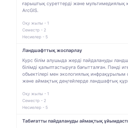
ғарыштық суреттерді және мультимедиялық қ
ArcGIS.
Оқу жылы - 1
Семестр - 2
Несиелер - 5
Ландшафттық жоспарлау
Курс білім алушыда жерді пайдалануды ланд
білімді қалыптастыруға бағытталған. Пәнді 
объектілері мен экологиялық инфрақұрылым об
және аймақтық деңгейлерде ландшафтық құр
Оқу жылы - 1
Семестр - 2
Несиелер - 5
Табиғатты пайдалануды аймақтық ұйымдас