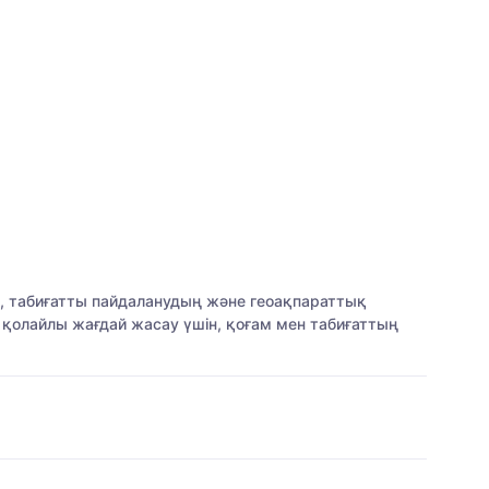
, табиғатты пайдаланудың және геоақпараттық
ін қолайлы жағдай жасау үшін, қоғам мен табиғаттың