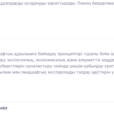
ұралдарды қолдануды қарастырады. Пәннің бағдарламал
шафтық құрылымға бейімдеу принциптері туралы білім 
игеру экологиялық, экономикалық және әлеуметтік мүд
ъектілерін орналастыру кезінде шешім қабылдау критер
ылым мен ландшафтық жоспарлауды талдау әдістерін ү
тыру