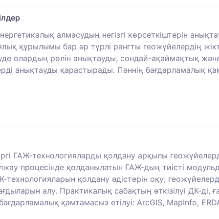
ілдер
-энергетикалық алмасудың негізгі көрсеткіштерін анықт
лық құрылымы бар әр түрлі рангты геожүйелердің жікте
еуде олардың рөлін анықтауды, сондай-ақаймақтық және 
стерді анықтауды қарастырады. Пәннің бағдарламалық қам
іргі ГАЖ-технологияларды қолдану арқылы геожүйелерді
лжау процесінде қолданылатын ГАЖ-дың тиісті модуль
Ж-технологияларын қолдану әдістерін оқу; геожүйелер
ғдыларын алу. Практикалық сабақтың өткізілуі ДК-ді,
ағдарламалық қамтамасыз етілуі: ArcGIS, MapInfo, ERD