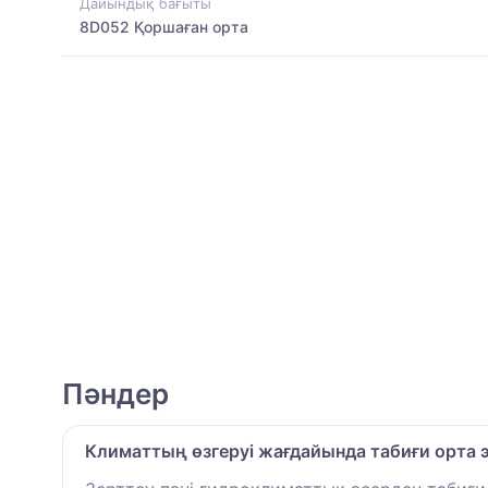
Дайындық бағыты
8D052 Қоршаған орта
Пәндер
Климаттың өзгеруі жағдайында табиғи орта 