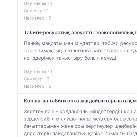
Оқу жылы - 1
Семестр - 1
Несиелер - 5
Табиғи-ресурстық әлеуетті геоэкологиялық 
Пәннің мақсаты мен міндеттері табиғи ресур
және аймақтың экологияға бағытталған әлеу
негіздерімен таныстыру болып келеді.
Оқу жылы - 1
Семестр - 2
Несиелер - 5
Қоршаған табиғи орта жағдайын ғарыштық м
Зерттеу пәні - қолданбалы міндеттердің кең
зерделеу.Білім алушы пәнді меңгеру барысынд
бағыттарымен және осы зерттеулер шеңберінд
деректерін пайдаланатын қазіргі заманғы бағ