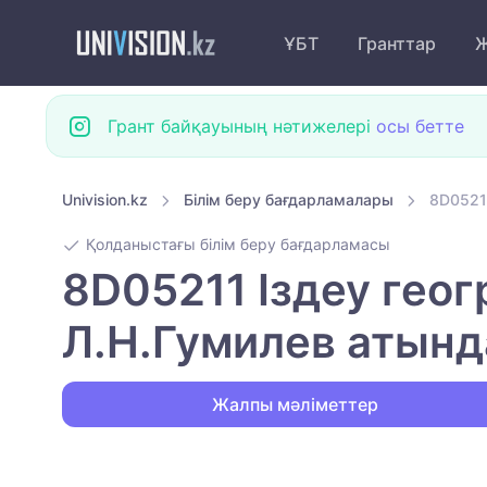
ҰБТ
Гранттар
Ж
Грант байқауының нәтижелері
осы бетте
Univision.kz
Білім беру бағдарламалары
8D0521
Қолданыстағы білім беру бағдарламасы
8D05211 Іздеу гео
Л.Н.Гумилев атынд
Жалпы мәліметтер