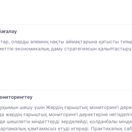
бағалау
стар, оларды әлемнің нақты аймақтарына қатысты тиімд
меттік-экономикалық даму стратегиясын қалыптастыру 
ониторингтеу
 ауқымын шешу үшін Жердің ғарыштық мониторингі дере
а жердің ғарыштық мониторингі деректеріне негізделге
е шешілетін міндеттерді зерделейді; қолданбалы мінд
дарламалық қамтамасыз етуді игереді. Практикалық саба