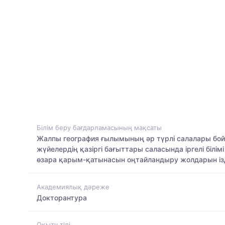
Білім беру бағдарламасының мақсаты
Жалпы география ғылымының әр түрлі салалары бой
жүйелердің қазіргі бағыттары саласында іргелі білі
өзара қарым-қатынасын оңтайландыру жолдарын ізде
Академиялық дәреже
Докторантура
Оқыту тілі