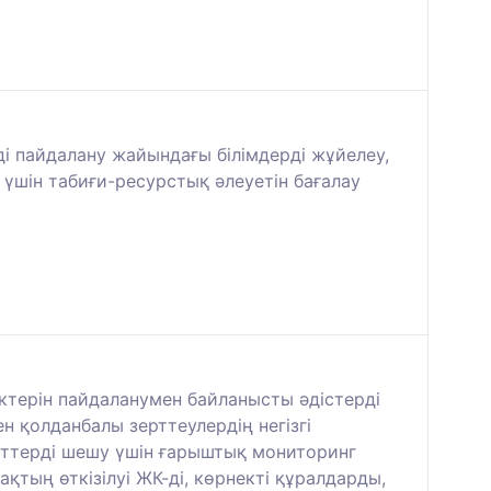
і пайдалану жайындағы білімдерді жұйелеу,
үшін табиғи-ресурстық әлеуетін бағалау
ктерін пайдаланумен байланысты әдістерді
н қолданбалы зерттеулердің негізгі
еттерді шешу үшін ғарыштық мониторинг
қтың өткізілуі ЖК-ді, көрнекті құралдарды,