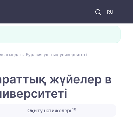
и
RU
в атындағы Еуразия ұлттық университеті
араттық жүйелер в
ниверситеті
10
Оқыту нәтижелері