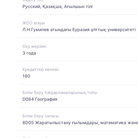
Русский, Қазақша, Ағылшын тілі
ЖОО атауы
Л.Н.Гумилев атындағы Еуразия ұлттық университеті
Оқу мерзімі
3 года
Кредиттер көлемі
180
Білім беру бағдарламаларының тобы
D084 География
Білім беру саласы
8D05 Жаратылыстану ғылымдары, математика және