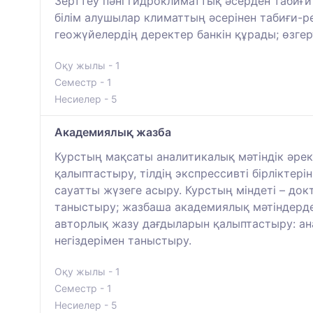
Зерттеу пәні гидроклиматтық әсерден табиғи
білім алушылар климаттың әсерінен табиғи-р
геожүйелердің деректер банкін құрады; өзге
Оқу жылы - 1
Семестр - 1
Несиелер - 5
Академиялық жазба
Курстың мақсаты аналитикалық мәтіндік әре
қалыптастыру, тілдің экспрессивті бірлікте
сауатты жүзеге асыру. Курстың міндеті – до
таныстыру; жазбаша академиялық мәтіндерде
авторлық жазу дағдыларын қалыптастыру: ана
негіздерімен таныстыру.
Оқу жылы - 1
Семестр - 1
Несиелер - 5