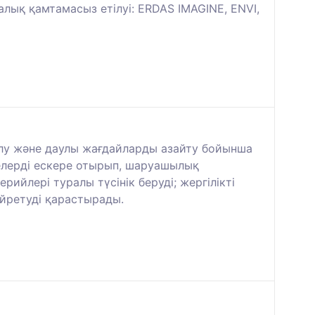
ық қамтамасыз етілуі: ERDAS IMAGINE, ENVI,
алу және даулы жағдайларды азайту бойынша
делерді ескере отырып, шаруашылық
ийлері туралы түсінік беруді; жергілікті
йретуді қарастырады.