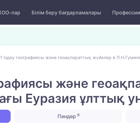
ОО-лар
Білім беру бағдарламалары
Професси
1 Іздеу географиясы және геоақпараттық жүйелер в Л.Н.Гумиле
графиясы және геоақп
ағы Еуразия ұлттық у
9
Пәндер