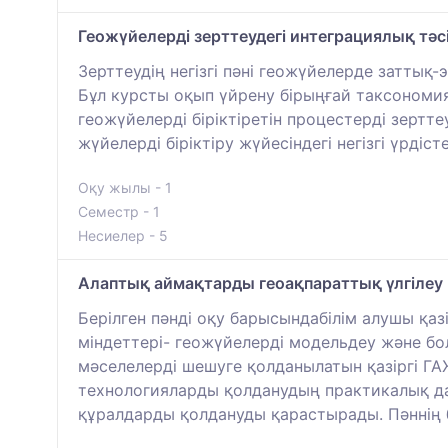
Геожүйелерді зерттеудегі интеграциялық тәс
Зерттеудің негізгі пәні геожүйелерде заттық
Бұл курсты оқып үйрену бірыңғай таксономия
геожүйелерді біріктіретін процестерді зертт
жүйелерді біріктіру жүйесіндегі негізгі үрді
Оқу жылы - 1
Семестр - 1
Несиелер - 5
Алаптық аймақтарды геоақпараттық үлгілеу
Берілген пәнді оқу барысындабілім алушы қаз
міндеттері- геожүйелерді модельдеу және бо
мәселелерді шешуге қолданылатын қазіргі ГА
технологияларды қолданудың практикалық да
құралдарды қолдануды қарастырады. Пәннің б