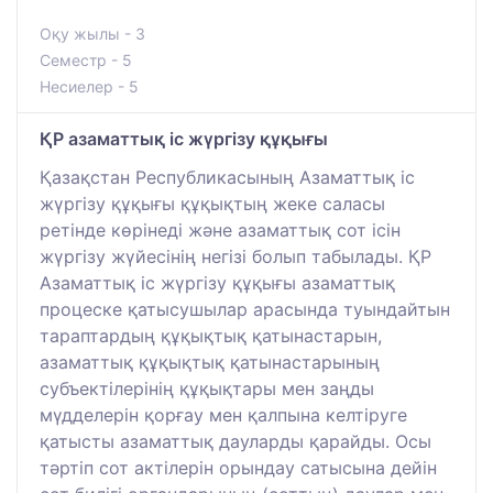
Оқу жылы - 3
Семестр - 5
Несиелер - 5
ҚР азаматтық іс жүргізу құқығы
Қазақстан Республикасының Азаматтық іс
жүргізу құқығы құқықтың жеке саласы
ретінде көрінеді және азаматтық сот ісін
жүргізу жүйесінің негізі болып табылады. ҚР
Азаматтық іс жүргізу құқығы азаматтық
процеске қатысушылар арасында туындайтын
тараптардың құқықтық қатынастарын,
азаматтық құқықтық қатынастарының
субъектілерінің құқықтары мен заңды
мүдделерін қорғау мен қалпына келтіруге
қатысты азаматтық дауларды қарайды. Осы
тәртіп сот актілерін орындау сатысына дейін