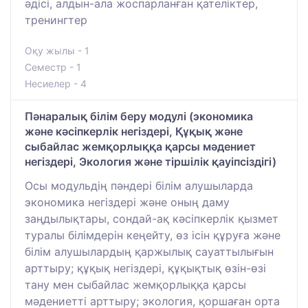
әдісі, алдын-ала жоспарланған қателіктер,
тренингтер
Оқу жылы - 1
Семестр - 1
Несиелер - 4
Пәнаралық білім беру модулі (экономика
және кәсіпкерлік негіздері, Құқық және
сыбайлас жемқорлыққа қарсы мәдениет
негіздері, Экология және тіршілік қауіпсіздігі)
Осы модульдің пәндері білім алушыларда
экономика негіздері және оның даму
заңдылықтары, сондай-ақ кәсіпкерлік қызмет
туралы білімдерін кеңейту, өз ісін құруға және
білім алушылардың қаржылық сауаттылығын
арттыру; құқық негіздері, құқықтық өзін-өзі
тану мен сыбайлас жемқорлыққа қарсы
мәдениетті арттыру; экология, қоршаған орта