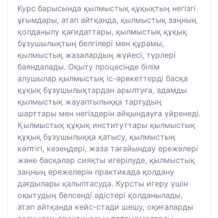
Курс барысында қылмыстық құқықтың негізгі
ұғымдары, атап айтқанда, қылмыстық заңның
қолданылу қағидаттары, қылмыстық құқық
бұзушылықтың белгілері мен құрамы,
қылмыстық жазалардың жүйесі, түрлері
баяндалады. Оқыту процесінде білім
алушылар қылмыстық іс-әрекеттерді басқа
құқық бұзушылықтардан арылтуға, адамды
қылмыстық жауаптылыққа тартудың
шарттары мен негіздерін айқындауға үйренеді.
Қылмыстық құқық институттары қылмыстық
құқық бұзушылыққа қатысу, қылмыстың
көптігі, кезеңдері, жаза тағайындау ережелері
және басқалар сияқты игерілуде, қылмыстық
заңның ережелерін практикада қолдану
дағдылары қалыптасуда. Курсты игеру үшін
оқытудың белсенді әдістері қолданылады,
атап айтқанда кейс-стади шешу, оқиғаларды