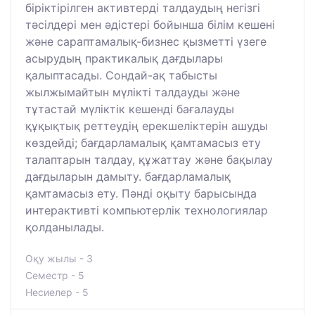
біріктірілген активтерді талдаудың негізгі
тәсілдері мен әдістері бойынша білім кешені
және сараптамалық-бизнес қызметті үзеге
асырудың практикалық дағдылары
қалыптасады. Сондай-ақ табысты
жылжымайтын мүлікті талдауды және
тұтастай мүліктік кешенді бағалауды
құқықтық реттеудің ерекшеліктерін ашуды
көздейді; бағдарламалық қамтамасыз ету
талаптарын талдау, құжаттау және бақылау
дағдыларын дамыту. бағдарламалық
қамтамасыз ету. Пәнді оқыту барысында
интерактивті компьютерлік технологиялар
қолданылады.
Оқу жылы - 3
Семестр - 5
Несиелер - 5