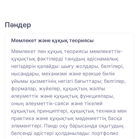
Пәндер
Мемлекет және құқық теориясы
Мемлекет пен құқық теориясы мемлекеттік-
құқықтық фактілерді танудың әдіснамалық
негіздерін қалайды: шығу жолдары, белгілері,
нысандары, механизмі және ерекше билік
ұйымы қызметінің негізгі бағыттары; белгілер,
формалар, жүйелер, құқықтың жалпы
әлеуметтік және құқықтық функциялары,
оның әлеуметтік-саяси және тікелей
құқықтық принциптері, құқықтық техника мен
практика және құқықтық мәдениеттің басқа
элементтері. Пәнді оқу барысында оқытудың
белсенді әдістері қолданылады: портфолио