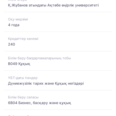
Қ.Жұбанов атындағы Ақтөбе өңірлік университеті
Оқу мерзімі
4 года
Кредиттер көлемі
240
Білім беру бағдарламаларының тобы
B049 Құқық
ҰБТ-дағы пәндер
Дүниежүзілік тарих және Құқық негіздері
Білім беру саласы
6B04 Бизнес, басқару және құқық