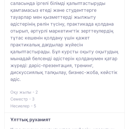
саласында іргелі білімді қалыптастыруды
қамтамасыз етеді және студенттерге
тауарлар мен қызметтерді жылжыту
әдістерінің рөлін түсіну, практикада қолдана
отырып, әртүрлі маркетингтік зерттеулердің
тұтас кешенін қолдану үшін қажет
практикалық дағдылар жүйесін
қалыптастырады. Бұл курсты оқыту оқытудың
мынадай белсенді әдістерін қолданумен қатар
жүреді: дәріс-презентация, тренинг,
дискуссиялық талқылау, бизнес-жоба, кейстік
әдіс.
Оқу жылы - 2
Семестр - 3
Несиелер - 5
Ұлттық руханият