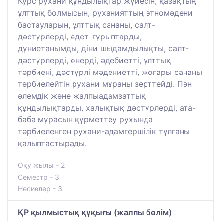
Курс рухани құндылықтар жүйесін, қазақтың
ұлттық болмысын, руханияттың этномәдени
бастауларын, ұлттық сананы, салт-
дәстүрлерді, әдет-ғұрыптарды,
дүниетанымды, діни шыдамдылықты, салт-
дәстүрлерді, өнерді, әдебиетті, ұлттық
тәрбиені, дәстүрлі мәдениетті, жоғары сананы
тәрбиелейтін рухани мұраны зерттейді. Пән
әлемдік және жалпыадамзаттық
құндылықтарды, халықтық дәстүрлерді, ата-
баба мұрасын құрметтеу рухында
тәрбиеленген рухани-адамгершілік тұлғаны
қалыптастырады.
Оқу жылы - 2
Семестр - 3
Несиелер - 3
ҚР қылмыстық құқығы (жалпы бөлім)