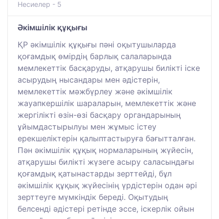
Несиелер - 5
Әкімшілік құқығы
ҚР әкімшілік құқығы пәні оқытушыларда
қоғамдық өмірдің барлық салаларында
мемлекеттік басқаруды, атқарушы билікті іске
асырудың нысандары мен әдістерін,
мемлекеттік мәжбүрлеу және әкімшілік
жауапкершілік шараларын, мемлекеттік және
жергілікті өзін-өзі басқару органдарының
ұйымдастырылуы мен жұмыс істеу
ерекшеліктерін қалыптастыруға бағытталған.
Пән әкімшілік құқық нормаларының жүйесін,
атқарушы билікті жүзеге асыру саласындағы
қоғамдық қатынастарды зерттейді, бұл
әкімшілік құқық жүйесінің үрдістерін одан әрі
зерттеуге мүмкіндік береді. Оқытудың
белсенді әдістері ретінде эссе, іскерлік ойын