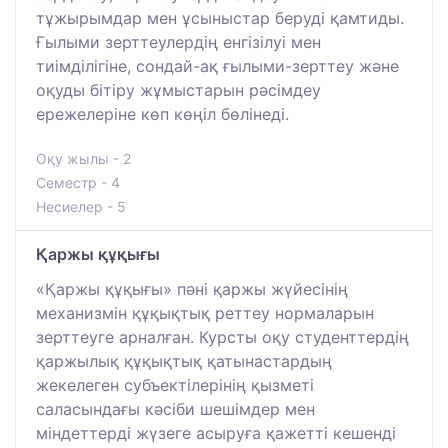
тұжырымдар мен ұсыныстар беруді қамтиды.
Ғылыми зерттеулердің енгізілуі мен
тиімділігіне, сондай-ақ ғылыми-зерттеу және
оқуды бітіру жұмыстарын рәсімдеу
ережелеріне көп көңіл бөлінеді.
Оқу жылы - 2
Семестр - 4
Несиелер - 5
Қаржы құқығы
«Қаржы құқығы» пәні қаржы жүйесінің
механизмін құқықтық реттеу нормаларын
зерттеуге арналған. Курсты оқу студенттердің
қаржылық құқықтық қатынастардың
жекелеген субъектілерінің қызметі
саласындағы кәсіби шешімдер мен
міндеттерді жүзеге асыруға қажетті кешенді