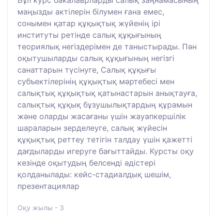
маңызды актілерін білумен ғана емес,
сонымен қатар құқықтық жүйенің ірі
институты ретінде салық құқығының
теориялық негіздерімен де таныстырады. Пән
оқытушыларды салық құқығының негізгі
санаттарын түсінуге, Салық құқығы
субъектілерінің құқықтық мәртебесі мен
салықтық құқықтық қатынастарын анықтауға,
салықтық құқық бұзушылықтардың құрамын
және оларды жасағаны үшін жауапкершілік
шараларын зерделеуге, салық жүйесін
құқықтық реттеу тетігін талдау үшін қажетті
дағдыларды игеруге бағыттайды. Курсты оқу
кезінде оқытудың белсенді әдістері
қолданылады: кейс-стадиалдық шешім,
презентациялар
Оқу жылы - 3