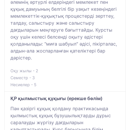
әлемнің әртүрлі елдеріндегі мемлекет пен
құқық дамуының белгілі бір уақыт кезеңіндегі
мемлекеттік-құқықтық процестерді зерттеу,
талдау, салыстыру және салыстыру
дағдыларын меңгеруге бағыттайды. Курсты
оқу үшін келесі белсенді оқыту әдістері
қолданылады: "миға шабуыл" әдісі, пікірталас,
алдын-ала жоспарланған қателіктері бар
дәрістер.
Оқу жылы - 2
Семестр - 3
Несиелер - 5
ҚР қылмыстық құқығы (ерекше бөлім)
Пән қазіргі құқық қолдану практикасында
қылмыстық құқық бұзушылықтарды дұрыс
саралауды жүргізу дағдыларын
қалыптастырады. Курс барысында білім