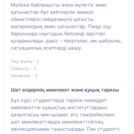
Мүлікке байланысты жеке мүліктік емес
қатынастар-бұл зияткерлік меншік
объектілерін пайдалануға қатысты
материалдық емес қатынастар. Пәнді оқу
барысында оқытудың белсенді әдістері
қолданылады: дәріс – пікірталас, ми шабуылы,
ситуациялық есептерді шешу.
Оқу жылы - 2
Семестр - 3
Несиелер - 5
Шет елдерінің мемлекет және құқық тарихы
Бұл курс студенттерді тарихи кезеңдегі
мемлекеттік-құқықтық институттардың
қалыптасуы мен қызмет ету тәжірибесімен
шет мемлекеттердің мемлекеттілігінің
эволюциясымен таныстырады. Пән студентті