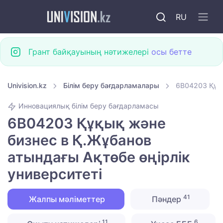
RU
Грант байқауының нәтижелері
осы бетте
Univision.kz
Білім беру бағдарламалары
6B04203 Құқы
Инновациялық білім беру бағдарламасы
6B04203 Құқық және
бизнес в Қ.Жұбанов
атындағы Ақтөбе өңірлік
университеті
41
Жалпы мәліметтер
Пәндер
11
6