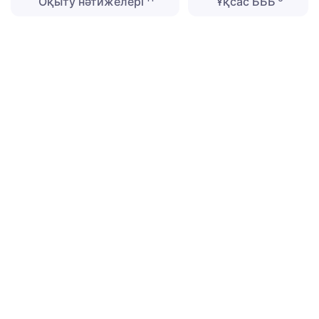
Оқыту нәтижелері
Ұқсас БББ