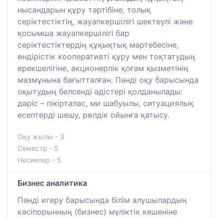
нысандарын құру тәртібіне, толық
серіктестіктің, жауапкершілігі шектеулі және
қосымша жауапкершілігі бар
серіктестіктердің құқықтық мәртебесіне,
өндірістік кооперативті құру мен тоқтатудың
ерекшелігіне, акционерлік қоғам қызметінің
мазмұнына бағытталған. Пәнді оқу барысында
оқытудың белсенді әдістері қолданылады:
дәріс – пікірталас, ми шабуылы, ситуациялық
есептерді шешу, рөлдік ойынға қатысу.
Оқу жылы - 3
Семестр - 5
Несиелер - 5
Бизнес аналитика
Пәнді игеру барысында білім алушылардың
кәсіпорынның (бизнес) мүліктік кешеніне