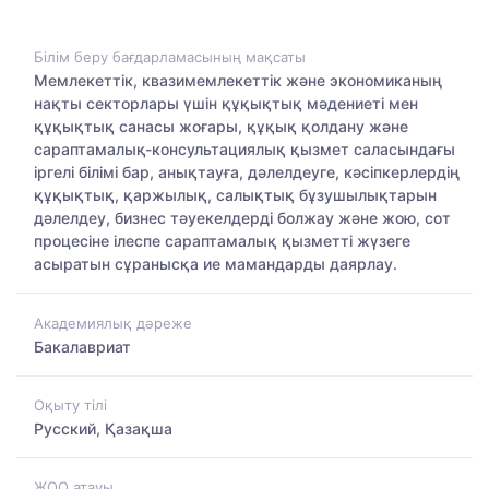
Білім беру бағдарламасының мақсаты
Мемлекеттік, квазимемлекеттік және экономиканың
нақты секторлары үшін құқықтық мәдениеті мен
құқықтық санасы жоғары, құқық қолдану және
сараптамалық-консультациялық қызмет саласындағы
іргелі білімі бар, анықтауға, дәлелдеуге, кәсіпкерлердің
құқықтық, қаржылық, салықтық бұзушылықтарын
дәлелдеу, бизнес тәуекелдерді болжау және жою, сот
процесіне ілеспе сараптамалық қызметті жүзеге
асыратын сұранысқа ие мамандарды даярлау.
Академиялық дәреже
Бакалавриат
Оқыту тілі
Русский, Қазақша
ЖОО атауы