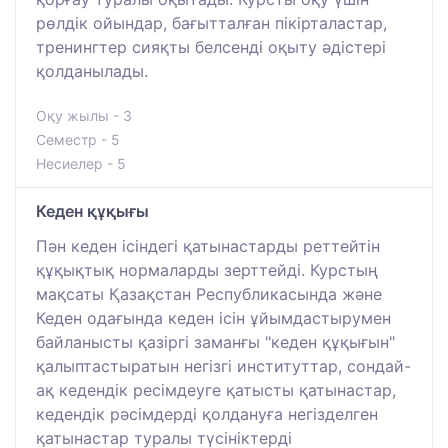
рөлдік ойындар, бағытталған пікірталастар,
тренингтер сияқты белсенді оқыту әдістері
қолданылады.
Оқу жылы - 3
Семестр - 5
Несиелер - 5
Кеден құқығы
Пән кеден ісіндегі қатынастарды реттейтін
құқықтық нормаларды зерттейді. Курстың
мақсаты Қазақстан Республикасында және
Кеден одағында кеден ісін ұйымдастырумен
байланысты қазіргі заманғы "кеден құқығын"
қалыптастыратын негізгі институттар, сондай-
ақ кедендік ресімдеуге қатысты қатынастар,
кедендік рәсімдерді қолдануға негізделген
қатынастар туралы түсініктерді