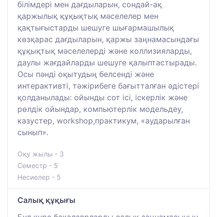
білімдері мен дағдыларын, сондай-ақ
қаржылық құқықтық мәселелер мен
қақтығыстарды шешуге шығармашылық
көзқарас дағдыларын, қаржы заңнамасындағы
құқықтық мәселелерді және коллизияларды,
даулы жағдайларды шешуге қалыптастырады.
Осы пәнді оқытудың белсенді және
интерактивті, тәжірибеге бағытталған әдістері
қолданылады: ойынды сот ісі, іскерлік және
рөлдік ойындар, компьютерлік модельдеу,
казустер, workshop,практикум, «аударылған
сынып».
Оқу жылы - 3
Семестр - 5
Несиелер - 5
Салық құқығы
Бұл курс бакалаврларды салық заңнамасының