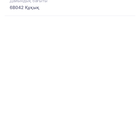
Дайындық бағыты
6B042 Құқық