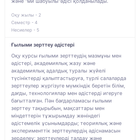
және "ми шабуылы"әдісі қолданылады.
Оқу жылы - 2
Семестр - 4
Несиелер - 5
Ғылыми зерттеу әдістері
Оқу курсы ғылыми зерттеудің мазмұны мен
әдістері, академиялық жазу және
академиялық адалдық туралы жүйелі
түсініктерді қалыптастыруға, түрлі салаларда
зерттеулер жүргізуге мүмкіндік беретін білім,
дағды, технологиялар мен әдістерді игеруге
бағытталған. Пән бағдарламасы ғылыми
зерттеу тақырыбын, мақсаттары мен
міндеттерін тұжырымдау жөніндегі
әдістемелік ұсынымдарды; теориялық және
эксперименттік зерттеулердің әдіснамасын
зерделеу; зерттеулерді талдау және