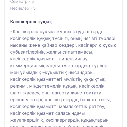
Семестр - 5
Несиелер - 5
Кәсіпкерлік құқық
«Кәсіпкерлік құқық» курсы студенттерді
кәсіпкерлік құқық түсінігі, оның негізгі түрлері,
нысаны және қайнар көздері, кәсіперлік құқық
субъектілерінің жалпы сипаттамасы,
кәсіпкерлік қызметті лицензиялау,
коммерциялық заңды тұлғалардың түрлері
мен ұйымдық –құқықтық нысандары,
кәсіпкерлік қызметтегі мүліктің құқықтық
режимі, міндеттемелік құқық, кәсіпкерлік
шарт жасасу, оны өзгерту және тоқтату
ерекшеліктері, кәсіпкерлердің банкроттығы,
кәсіпкерлік қызметті мемлекеттік реттеу,
кәсіпкерлік қызмет саласындағы
жауапкершілік, кәсіпкерлердің құқықтарын
қорғау туралы оқытады. Курсты оқу үшін