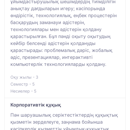
ұйымдастырушылық шешімдердің тиімділігін
анықтау дағдыларын игеру; кәсіпорында
өндірістік, технологиялық, еңбек процестерін
басқарудың заманауи әдістерін,
технологиялары мен әдістерін қолдану
қарастырылған. Бұл пәнді оқыту оқытудың
кейбір белсенді әдістерін қолдануды
қарастырады: проблемалық дәріс, жобалық
әдіс, презентациялар, интерактивті
компьютерлік технологияларды қолдану.
Оқу жылы - 3
Семестр - 5
Несиелер - 5
Корпоративтік құқық
Пән шаруашылық серіктестіктердің құқықтық
қызметін зерделеуге, заңнама бойынша
кәсіпкерлік қызметтің ұйымдық-құқықтық