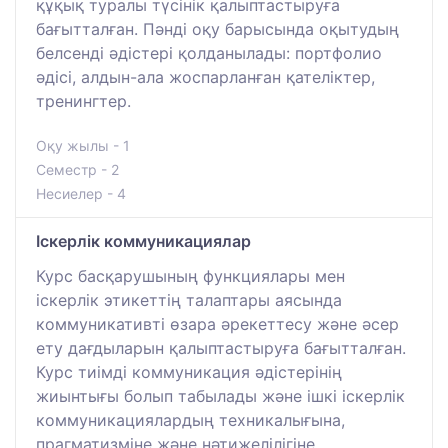
құқық туралы түсінік қалыптастыруға
бағытталған. Пәнді оқу барысында оқытудың
белсенді әдістері қолданылады: портфолио
әдісі, алдын-ала жоспарланған қателіктер,
тренингтер.
Оқу жылы - 1
Семестр - 2
Несиелер - 4
Іскерлік коммуникациялар
Курс басқарушының функциялары мен
іскерлік этикеттің талаптары аясында
коммуникативті өзара әрекеттесу және әсер
ету дағдыларын қалыптастыруға бағытталған.
Курс тиімді коммуникация әдістерінің
жиынтығы болып табылады және ішкі іскерлік
коммуникациялардың техникалығына,
прагматизміне және нәтижелілігіне