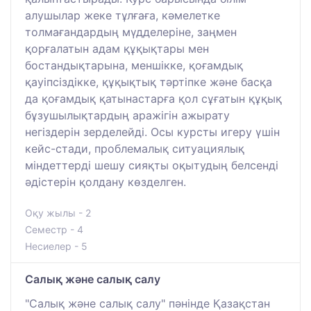
алушылар жеке тұлғаға, кәмелетке
толмағандардың мүдделеріне, заңмен
қорғалатын адам құқықтары мен
бостандықтарына, меншікке, қоғамдық
қауіпсіздікке, құқықтық тәртіпке және басқа
да қоғамдық қатынастарға қол сұғатын құқық
бұзушылықтардың аражігін ажырату
негіздерін зерделейді. Осы курсты игеру үшін
кейс-стади, проблемалық ситуациялық
міндеттерді шешу сияқты оқытудың белсенді
әдістерін қолдану көзделген.
Оқу жылы - 2
Семестр - 4
Несиелер - 5
Салық және салық салу
"Салық және салық салу" пәнінде Қазақстан