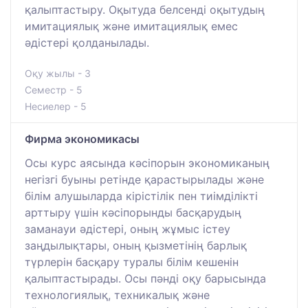
қалыптастыру. Оқытуда белсенді оқытудың
имитациялық және имитациялық емес
әдістері қолданылады.
Оқу жылы - 3
Семестр - 5
Несиелер - 5
Фирма экономикасы
Осы курс аясында кәсіпорын экономиканың
негізгі буыны ретінде қарастырылады және
білім алушыларда кірістілік пен тиімділікті
арттыру үшін кәсіпорынды басқарудың
заманауи әдістері, оның жұмыс істеу
заңдылықтары, оның қызметінің барлық
түрлерін басқару туралы білім кешенін
қалыптастырады. Осы пәнді оқу барысында
технологиялық, техникалық және