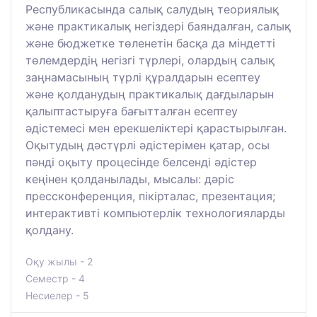
Республикасында салық салудың теориялық
және практикалық негіздері баяндалған, салық
және бюджетке төленетін басқа да міндетті
төлемдердің негізгі түрлері, олардың салық
заңнамасының түрлі құралдарын есептеу
және қолданудың практикалық дағдыларын
қалыптастыруға бағытталған есептеу
әдістемесі мен ерекшеліктері қарастырылған.
Оқытудың дәстүрлі әдістерімен қатар, осы
пәнді оқыту процесінде белсенді әдістер
кеңінен қолданылады, мысалы: дәріс
прессконференция, пікірталас, презентация;
интерактивті компьютерлік технологияларды
қолдану.
Оқу жылы - 2
Семестр - 4
Несиелер - 5