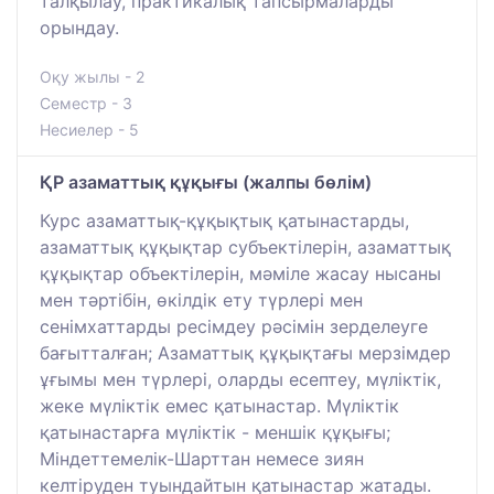
талқылау, практикалық тапсырмаларды
орындау.
Оқу жылы - 2
Семестр - 3
Несиелер - 5
ҚР азаматтық құқығы (жалпы бөлім)
Курс азаматтық-құқықтық қатынастарды,
азаматтық құқықтар субъектілерін, азаматтық
құқықтар объектілерін, мәміле жасау нысаны
мен тәртібін, өкілдік ету түрлері мен
сенімхаттарды ресімдеу рәсімін зерделеуге
бағытталған; Азаматтық құқықтағы мерзімдер
ұғымы мен түрлері, оларды есептеу, мүліктік,
жеке мүліктік емес қатынастар. Мүліктік
қатынастарға мүліктік - меншік құқығы;
Міндеттемелік-Шарттан немесе зиян
келтіруден туындайтын қатынастар жатады.