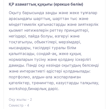
ҚР азаматтық құқығы (ерекше бөлім)
Оқыту барысында заңды және жеке тұлғалар
арасындағы шарттық, шарттан тыс және
міндеттемелік қатынастарды және зияткерлік
қызмет нәтижелерін реттеу принциптері,
негіздері, пайда болуы, өзгеруі және
тоқтатылуы, объектілері, мерзімдері,
нысандары, тәсілдері туралы білім
қалыптасады, сондай-ақ, жеке құқық
нормаларын түсіну және қолдану іскерлігі
дамиды. Пәнді оқу кезінде оқытудың белсенді
және интерактивті әдістері қолданылады:
портфолио, алдын-ала жоспарланған
қателіктер, тренингтер, казустарды талқылау,
workshop,бинарлық дәріс.
Оқу жылы - 2
Семестр - 4