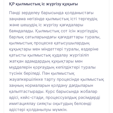
ҚР қылмыстық іс жүргізу құқығы
Пәнді зерделеу барысында қолданыстағы
заңнама негізінде қылмыстық істі тергеудің
және шешудің іс жүргізу қағидалары
баяндалады. Қылмыстық сот ісін жүргізудің
барлық сатыларындағы қағидаттары туралы,
қылмыстық процеске қатысушылардың
құқықтары мен міндеттері туралы, өздеріне
қатысты қылмыстық қудалау жүргізіліп
жатқан адамдардың құқықтары мен
мүдделерін қорғаудың кепілдіктері туралы
түсінік беріледі. Пән қылмыстық
жауапкершілікке тарту процесінде қылмыстық
заңның нормаларын қолдану дағдыларын
қалыптастырады. Курс барысында жобалар
әдісі, кейс-стади, процессуалдық рәсімдерді
имитациялау сияқты оқытудың белсенді
әдістері қолданылуы мүмкін.