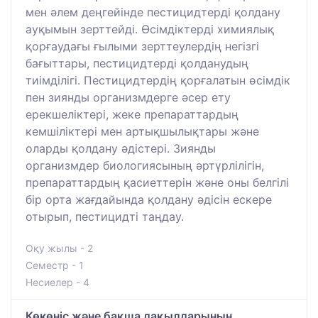
мен әлем деңгейінде пестицидтерді қолдану
ауқымын зерттейді. Өсімдіктерді химиялық
қорғаудағы ғылыми зерттеулердің негізгі
бағыттары, пестицидтерді қолданудың
тиімділігі. Пестицидтердің қорғалатын өсімдік
пен зиянды организмдерге әсер ету
ерекшеліктері, жеке препараттардың
кемшіліктері мен артықшылықтары және
оларды қолдану әдістері. Зиянды
организмдер биологиясының әртүрлілігін,
препараттардың қасиеттерін және оны белгілі
бір орта жағдайында қолдану әдісін ескере
отырып, пестицидті таңдау.
Оқу жылы - 2
Семестр - 1
Несиелер - 4
Көкөніс және бақша дақылдарының