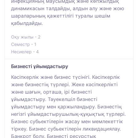
инфекцияның маусымдық және көпжылдық
динамикасын талдайды, алдын алу және жою
шараларының қажеттілігі туралы шешім
қабылдайды.
Оқу жылы - 2
Семестр - 1
Несиелер - 4
Бизнесті ұйымдастыру
Кәсіпкерлік және бизнес түсінігі. Кәсіпкерлік
және бизнестің түрлері. Жеке кәсіпкерлікті
және шағын, орташа, ірі бизнесті
ұйымдастыру. Тәуекелшіл бизнесті
ұйымдастыру мен қаржыландыру. Бизнестің
негізгі ұйымдастырушылық-құқықтық түрлері.
Бизнес субьектілерін жасау мен мемлекеттік
тіркеу. Бизнес субьектілерін ликвидациялау.
Банкрот болу. Бизнесті ресурстық