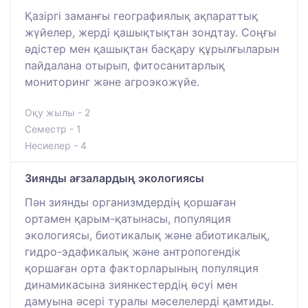
Қазіргі заманғы географиялық ақпараттық
жүйелер, жерді қашықтықтан зондтау. Соңғы
әдістер мен қашықтан басқару құрылғыларын
пайдалана отырып, фитосанитарлық
мониторинг және агроэкожүйе.
Оқу жылы - 2
Семестр - 1
Несиелер - 4
Зиянды ағзалардың экологиясы
Пән зиянды организмдердің қоршаған
ортамен қарым-қатынасы, популяция
экологиясы, биотикалық және абиотикалық,
гидро-эдафикалық және антропогендік
қоршаған орта факторларының популяция
динамикасына зиянкестердің өсуі мен
дамуына әсері туралы мәселелерді қамтиды.