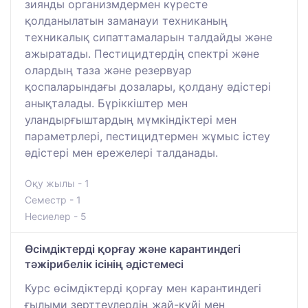
зиянды организмдермен күресте
қолданылатын заманауи техниканың
техникалық сипаттамаларын талдайды және
ажыратады. Пестицидтердің спектрі және
олардың таза және резервуар
қоспаларындағы дозалары, қолдану әдістері
анықталады. Бүріккіштер мен
уландырғыштардың мүмкіндіктері мен
параметрлері, пестицидтермен жұмыс істеу
әдістері мен ережелері талданады.
Оқу жылы - 1
Семестр - 1
Несиелер - 5
Өсімдіктерді қорғау және карантиндегі
тәжірибелік ісінің әдістемесі
Курс өсімдіктерді қорғау мен карантиндегі
ғылыми зерттеулердің жай-күйі мен