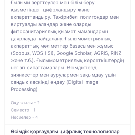
Ғылыми зерттеулер мен білім беру
қызметіндегі цифрландыру және
ақпараттандыру. Тәжірибелі полигондар мен
виртуалды алаңдар және оларды
фитосанитариялық қызмет мамандарын
даярлауда пайдалану. Ғылымометриялық
ақпараттық мәліметтер базасымен жұмыс
(Scopus, WOS (ISI), Google Scholar, AGRIS, RINZ
және т.б.). Ғылымометриялық көрсеткіштердің
негізгі сипаттамалары. Өсімдіктерді
зиянкестер мен аурулармен зақымдау үшін
сандық кескінді өңдеу (Digital Image
Processing)
Оқу жылы - 2
Семестр - 1
Несиелер - 4
Өсімдік қорғаудағы цифрлық технологиялар