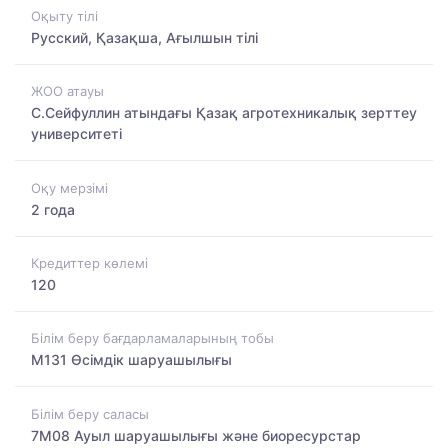
Оқыту тілі
Русский, Қазақша, Ағылшын тілі
ЖОО атауы
С.Сейфуллин атындағы Қазақ агротехникалық зерттеу
университеті
Оқу мерзімі
2 года
Кредиттер көлемі
120
Білім беру бағдарламаларының тобы
M131 Өсімдік шаруашылығы
Білім беру саласы
7M08 Ауыл шаруашылығы және биоресурстар