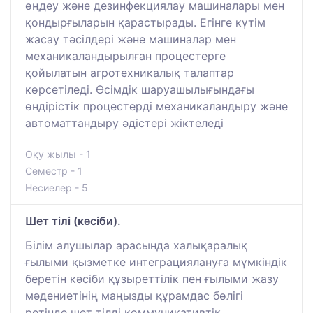
өңдеу және дезинфекциялау машиналары мен
қондырғыларын қарастырады. Егінге күтім
жасау тәсілдері және машиналар мен
механикаландырылған процестерге
қойылатын агротехникалық талаптар
көрсетіледі. Өсімдік шаруашылығындағы
өндірістік процестерді механикаландыру және
автоматтандыру әдістері жіктеледі
Оқу жылы - 1
Семестр - 1
Несиелер - 5
Шет тілі (кәсіби).
Білім алушылар арасында халықаралық
ғылыми қызметке интеграциялануға мүмкіндік
беретін кәсіби құзыреттілік пен ғылыми жазу
мәдениетінің маңызды құрамдас бөлігі
ретінде шет тілді коммуникативтік