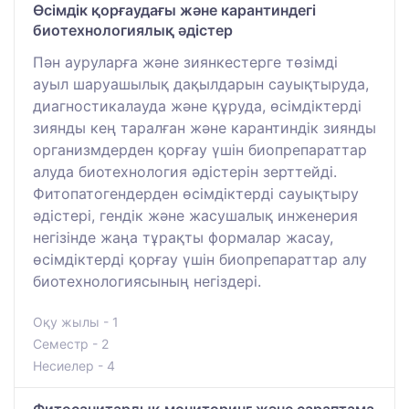
Өсімдік қорғаудағы және карантиндегі
биотехнологиялық әдістер
Пән ауруларға және зиянкестерге төзімді
ауыл шаруашылық дақылдарын сауықтыруда,
диагностикалауда және құруда, өсімдіктерді
зиянды кең таралған және карантиндік зиянды
организмдерден қорғау үшін биопрепараттар
алуда биотехнология әдістерін зерттейді.
Фитопатогендерден өсімдіктерді сауықтыру
әдістері, гендік және жасушалық инженерия
негізінде жаңа тұрақты формалар жасау,
өсімдіктерді қорғау үшін биопрепараттар алу
биотехнологиясының негіздері.
Оқу жылы - 1
Семестр - 2
Несиелер - 4