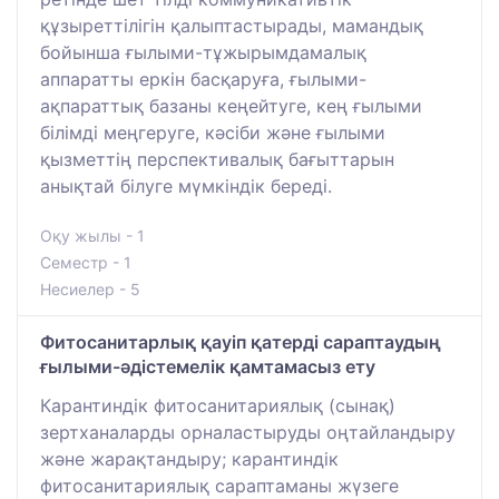
құзыреттілігін қалыптастырады, мамандық
бойынша ғылыми-тұжырымдамалық
аппаратты еркін басқаруға, ғылыми-
ақпараттық базаны кеңейтуге, кең ғылыми
білімді меңгеруге, кәсіби және ғылыми
қызметтің перспективалық бағыттарын
анықтай білуге мүмкіндік береді.
Оқу жылы - 1
Семестр - 1
Несиелер - 5
Фитосанитарлық қауіп қатерді сараптаудың
ғылыми-әдістемелік қамтамасыз ету
Карантиндік фитосанитариялық (сынақ)
зертханаларды орналастыруды оңтайландыру
және жарақтандыру; карантиндік
фитосанитариялық сараптаманы жүзеге