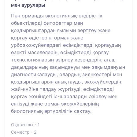
мен аурулары
Пән орманды экологиялық-өндірістік
объектілерді фитофагтар мен
қоздырғыштардан ғылыми зерттеу және
қорғау әдістерін, орман және
урбоэкожүйелердегі өсімдіктерді қорғаудың
өзекті мәселелерін, өсімдіктерді қорғау
технологияларын әзірлеу кезеңдерін, ағаш
дақылдарының зақымдануы мен зақымдануын
диагностикалауды, олардың зиянкестері мен
қоздырғыштарын анықтауды, экожүйелердің
жай-күйіне талдау жүргізуді, өсімдіктерді
қорғау жөніндегі іс-шараларды әзірлеу мен
енгізуді және орман экожүйелерінің
биологиялық әртүрлілігін сақтау.
Оқу жылы - 1
Семестр - 2