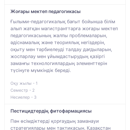
Жоғары мектеп педагогикасы
Ғылыми-педагогикалық бағыт бойынша білім
алып жатқан магистранттарға жоғары мектеп
педагогикасының жалпы проблемаларын,
әдіснамалық және теориялық негіздерін,
оқыту мен тәрбиелеуді талдау дағдыларын,
жоспарлау мен ұйымдастырудың қазіргі
заманғы технологиялардың элементтерін
түсінуге мүмкіндік береді.
Оқу жылы - 1
Семестр - 2
Несиелер - 3
Пестицидтердің фитофармациясы
Пән өсімдіктерді қорғаудың заманауи
стратегиялары мен тактикасын, Қазақстан