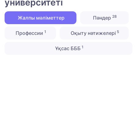
университеті
28
Жалпы мәліметтер
Пәндер
1
5
Профессии
Оқыту нәтижелері
1
Ұқсас БББ