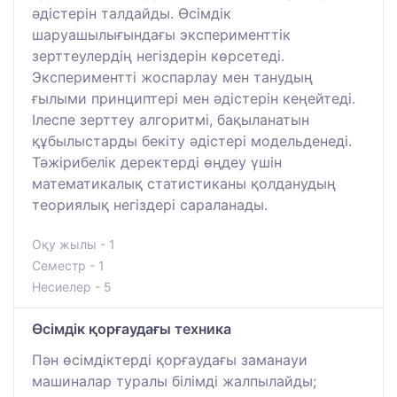
әдістерін талдайды. Өсімдік
шаруашылығындағы эксперименттік
зерттеулердің негіздерін көрсетеді.
Экспериментті жоспарлау мен танудың
ғылыми принциптері мен әдістерін кеңейтеді.
Ілеспе зерттеу алгоритмі, бақыланатын
құбылыстарды бекіту әдістері модельденеді.
Тәжірибелік деректерді өңдеу үшін
математикалық статистиканы қолданудың
теориялық негіздері сараланады.
Оқу жылы - 1
Семестр - 1
Несиелер - 5
Өсімдік қорғаудағы техника
Пән өсімдіктерді қорғаудағы заманауи
машиналар туралы білімді жалпылайды;