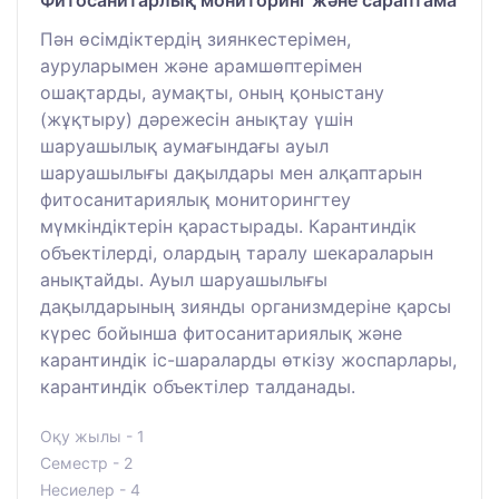
Фитосанитарлық мониторинг және сараптама
Пән өсімдіктердің зиянкестерімен,
ауруларымен және арамшөптерімен
ошақтарды, аумақты, оның қоныстану
(жұқтыру) дәрежесін анықтау үшін
шаруашылық аумағындағы ауыл
шаруашылығы дақылдары мен алқаптарын
фитосанитариялық мониторингтеу
мүмкіндіктерін қарастырады. Карантиндік
объектілерді, олардың таралу шекараларын
анықтайды. Ауыл шаруашылығы
дақылдарының зиянды организмдеріне қарсы
күрес бойынша фитосанитариялық және
карантиндік іс-шараларды өткізу жоспарлары,
карантиндік объектілер талданады.
Оқу жылы - 1
Семестр - 2
Несиелер - 4