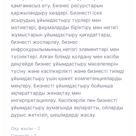
қамтамасыз ету. Бизнес ресурстарын
қаржыландыру көздері. Бизнесті іске
асырудың ұйымдастыру түрлері мен
мотивтері, фирмаларды біріктіру мен негізгі
жұмыстарын ұйымдастыру қағидаттары,
бизнесті жоспарлау, бизнес
инфроқұрылымының негізгі элементтері мен
түсініктері. Алған білімді қолдану мен кәсіби
деңгейде бизнес ұйымдастыру мәселелерін
түсіну және кәсіпкерлікті және бизнесті тиімді
ұйымдастыру үшін қажет компетенцияларды
меңгеру. Бизнесті ұйымдастыру бойынша
ақпараттарды жинақтау мен
интерпретациялау. Кәсіпкерлік пен бизнесті
ұйымдастыру аумағында ақпаратты, ойларды
дұрыс жеткізіп, шешімдерді жасау.
Оқу жылы - 2
Семестр - 2