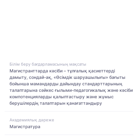
Білім беру бағдарламасының мақсаты
Магистранттарда кәсіби – тұлғалық қасиеттерді
дамыту, сондай-ақ, «Өсімдік шаруашылығы» бағыты
бойынша мамандарды дайындау стандарттарының
талаптарына сәйкес ғылыми-педагогикалық және кәсіби
компотенцияларды қалыптастыру және жұмыс
берушілердің талаптарын қанағаттандыру
Академиялық дәреже
Магистратура