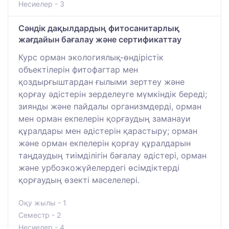
Несиелер - 3
Сәндік дақылдардың фитосанитарлық
жағдайын бағалау және сертификаттау
Курс орман экологиялық-өндірістік
объектілерін фитофагтар мен
қоздырғыштардан ғылыми зерттеу және
қорғау әдістерін зерделеуге мүмкіндік береді;
зиянды және пайдалы организмдерді, орман
мен орман екпелерін қорғаудың заманауи
құралдары мен әдістерін қарастыру; орман
және орман екпелерін қорғау құралдарын
таңдаудың тиімділігін бағалау әдістері, орман
және урбоэкожүйелердегі өсімдіктерді
қорғаудың өзекті мәселелері.
Оқу жылы - 1
Семестр - 2
Несиелер - 4