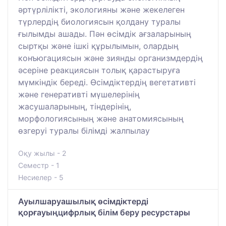
әртүрлілікті, экологияны және жекелеген
түрлердің биологиясын қолдану туралы
ғылымды ашады. Пән өсімдік ағзаларының
сыртқы және ішкі құрылымын, олардың
конъюгациясын және зиянды организмдердің
әсеріне реакциясын толық қарастыруға
мүмкіндік береді. Өсімдіктердің вегетативті
және генеративті мүшелерінің
жасушаларының, тіндерінің,
морфологиясының және анатомиясының
өзгеруі туралы білімді жалпылау
Оқу жылы - 2
Семестр - 1
Несиелер - 5
Ауылшаруашылық өсімдіктерді
қорғауыңцифрлық білім беру ресурстары