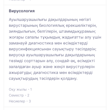
Вирусология
Ауылшаруашылығы дақылдарының негізгі
вирустарының биологиялық ерекшеліктерін,
зияндылығын, белгілерін, штаммдықұрамын;
жоғары сапалы тұқымдық жадығатты алу үшін
заманауй диагностика мен өсімдіктерді
вирусинфекциясынан сауықтыру тәсілдерін;
вирусқа ауылшаруашылығы дақылдарының
төзімді сорттарын алу, сондай-ақ, өсімдікті
залалдаған ауыр және жеңіл вирустүрлерін
ажыратуды; диагностика мен өсімдіктерді
сауықтырудың тәсілдерін қолдану.
Оқу жылы - 1
Семестр - 2
Несиелер - 3