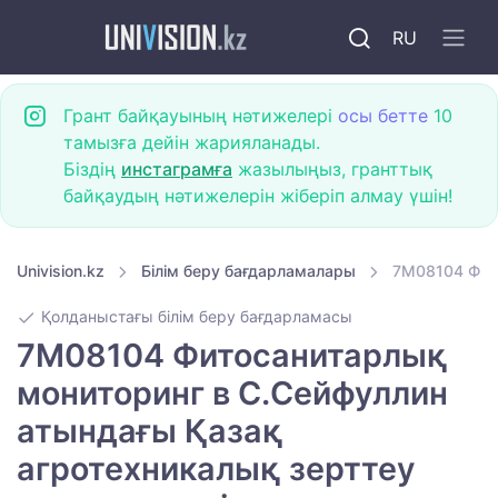
RU
Грант байқауының нәтижелері
осы бетте
10
тамызға дейін жарияланады.
Біздің
инстаграмға
жазылыңыз, гранттық
байқаудың нәтижелерін жіберіп алмау үшін!
Univision.kz
Білім беру бағдарламалары
7M08104 Фито
Қолданыстағы білім беру бағдарламасы
7M08104 Фитосанитарлық
мониторинг в С.Сейфуллин
атындағы Қазақ
агротехникалық зерттеу