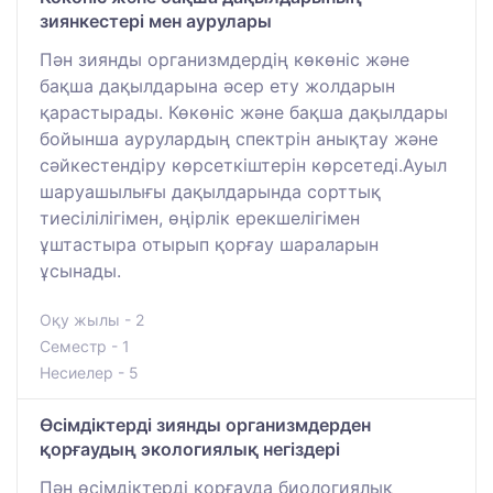
зиянкестері мен аурулары
Пән зиянды организмдердің көкөніс және
бақша дақылдарына әсер ету жолдарын
қарастырады. Көкөніс және бақша дақылдары
бойынша аурулардың спектрін анықтау және
сәйкестендіру көрсеткіштерін көрсетеді.Ауыл
шаруашылығы дақылдарында сорттық
тиесілілігімен, өңірлік ерекшелігімен
ұштастыра отырып қорғау шараларын
ұсынады.
Оқу жылы - 2
Семестр - 1
Несиелер - 5
Өсімдіктерді зиянды организмдерден
қорғаудың экологиялық негіздері
Пән өсімдіктерді қорғауда биологиялық