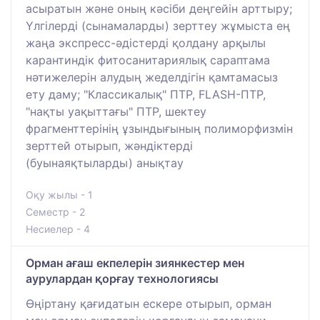
асыратын және оның кәсіби деңгейін арттыру;
Үлгілерді (сынамаларды) зерттеу жұмыста ең
жаңа экспресс-әдістерді қолдану арқылы
карантиндік фитосанитариялық сараптама
нәтижелерін алудың жеделдігін қамтамасыз
ету даму; "Классикалық" ПТР, FLASH-ПТР,
"нақты уақыттағы" ПТР, шектеу
фрагменттерінің ұзындығының полиморфизмін
зерттей отырып, жәндіктерді
(буынаяқтыларды) анықтау
Оқу жылы - 1
Семестр - 2
Несиелер - 4
Орман ағаш екпелерін зиянкестер мен
аурулардан қорғау технологиясы
Өңіртану қағидатын ескере отырып, орман