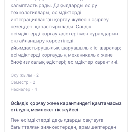
қалыптастырады. Дақылдарды өсіру
технологиялары, өсімдіктерді
интеграцияланған қорғау жүйесін әзірлеу
кезеңдері қарастырылады. Сәндік
өсімдіктерді қорғау әдістері мен құралдарын
оңтайландыру көрсетіледі:
ұйымдастырушылық-шаруашылық іс-шаралар;
өсімдіктерді қорғаудың механикалық және
биофизикалық әдістері; өсімдіктер карантині.
Оқу жылы - 2
Семестр - 2
Несиелер - 4
Өсімдік қорғау және карантиндегі қамтамасыз
етілудің мемлекеттік жүйесі
Пән өсімдіктерді дақылдарды сақтауға
бағытталған зиянкестерден, арамшөптерден