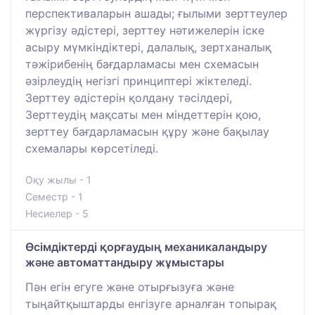
перспективаларын ашады; ғылыми зерттеулер
жүргізу әдістері, зерттеу нәтижелерін іске
асыру мүмкіндіктері, далалық, зертханалық
тәжірибенің бағдарламасы мен схемасын
әзірлеудің негізгі принциптері жіктеледі.
Зерттеу әдістерін қолдану тәсілдері,
Зерттеудің мақсаты мен міндеттерін қою,
зерттеу бағдарламасын құру және бақылау
схемалары көрсетіледі.
Оқу жылы - 1
Семестр - 1
Несиелер - 5
Өсімдіктерді қорғаудың механикаландыру
және автоматтандыру жұмыстары
Пән егін егуге және отырғызуға және
тыңайтқыштарды енгізуге арналған топырақ