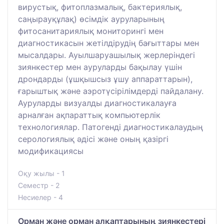
вирустық, фитоплазмалық, бактериялық,
саңырауқұлақ) өсімдік ауруларының
фитосанитариялық мониторингі мен
диагностикасын жетілдірудің бағыттары мен
мысалдары. Ауылшаруашылық жерлеріндегі
зиянкестер мен ауруларды бақылау үшін
дрондарды (ұшқышсыз ұшу аппараттарын),
ғарыштық және аэротүсірілімдерді пайдалану.
Ауруларды визуалды диагностикалауға
арналған ақпараттық компьютерлік
технологиялар. Патогенді диагностикалаудың
серологиялық әдісі және оның қазіргі
модификациясы
Оқу жылы - 1
Семестр - 2
Несиелер - 4
Орман және орман алқаптарының зиянкестері