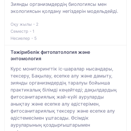
Зиянды организмдердің биологиясы мен
экологиясын қолдану негіздерін модельдейді.
Оқу жылы - 2
Семестр - 1
Несиелер - 5
Тәжірибелік фитопатология және
энтомология
Курс мониторингтік іс-шаралар нысандары,
тексеру, Бақылау, есепке алу және дамыту,
зиянды организмдердің таралуы бойынша
практикалық білімді кеңейтеді; дақылдардың
фитосанитариялық жай-күйі ауруларды
анықтау және есепке алу әдістерімен,
фитосанитариялық тексеру және есепке алу
әдістемесімен ұштасады. Өсімдік
ауруларының қоздырғыштарымен