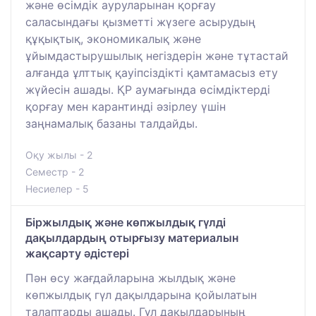
және өсімдік ауруларынан қорғау
саласындағы қызметті жүзеге асырудың
құқықтық, экономикалық және
ұйымдастырушылық негіздерін және тұтастай
алғанда ұлттық қауіпсіздікті қамтамасыз ету
жүйесін ашады. ҚР аумағында өсімдіктерді
қорғау мен карантинді әзірлеу үшін
заңнамалық базаны талдайды.
Оқу жылы - 2
Семестр - 2
Несиелер - 5
Біржылдық және көпжылдық гүлді
дақылдардың отырғызу материалын
жақсарту әдістері
Пән өсу жағдайларына жылдық және
көпжылдық гүл дақылдарына қойылатын
талаптарды ашады. Гүл дақылдарының