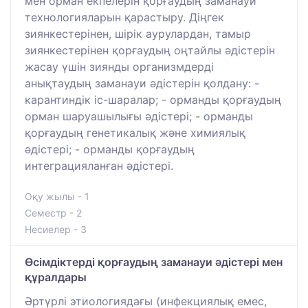
мен орман екпелерін қорғаудың заманауи
технологияларын қарастыру. Діңгек
зиянкестерінен, шірік аурулардан, тамыр
зиянкестерінен қорғаудың оңтайлы әдістерін
жасау үшін зиянды организмдерді
анықтаудың заманауи әдістерін қолдану: -
карантиндік іс-шаралар; - орманды қорғаудың
орман шаруашылығы әдістері; - орманды
қорғаудың генетикалық және химиялық
әдістері; - орманды қорғаудың
интеграцияланған әдістері.
Оқу жылы - 1
Семестр - 2
Несиелер - 3
Өсімдіктерді қорғаудың заманауи әдістері мен
құралдары
Әртүрлі этиологиядағы (инфекциялық емес,