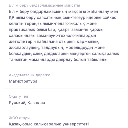
Білім беру бағдарламасының мақсаты
Білім беру бағдарламасының мақсаты жаһандану мен
ҚР Білім беру саясатының сын-тегеуріндеріне сәйкес
келетін терең ғылыми-педагогикалық және
практикалық білімі бар, қазіргі заманғы қаржы
саласындағы заманауиt-технологиялардың
жетістіктерін пайдалана отырып, қаржылық
жоспарлаудың, талдаудың, модельдеудің және
болжаудың озық дағдыларын меңгерген халықаралық
танылған мамандарды даярлау болып табылады
Академиялық дәреже
Магистратура
Оқыту тілі
Русский, Қазақша
ЖОО атауы
Қазақ-орыс халықаралық университеті