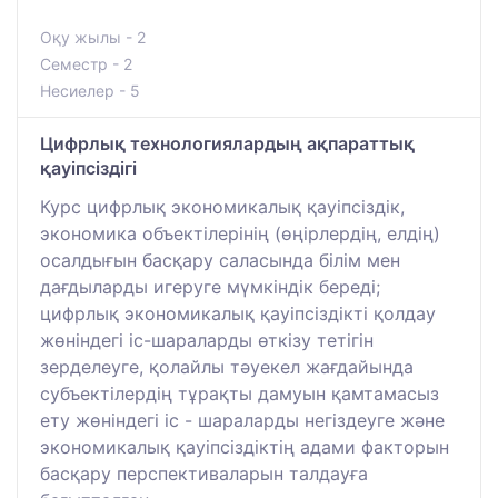
Оқу жылы - 2
Семестр - 2
Несиелер - 5
Цифрлық технологиялардың ақпараттық
қауіпсіздігі
Курс цифрлық экономикалық қауіпсіздік,
экономика объектілерінің (өңірлердің, елдің)
осалдығын басқару саласында білім мен
дағдыларды игеруге мүмкіндік береді;
цифрлық экономикалық қауіпсіздікті қолдау
жөніндегі іс-шараларды өткізу тетігін
зерделеуге, қолайлы тәуекел жағдайында
субъектілердің тұрақты дамуын қамтамасыз
ету жөніндегі іс - шараларды негіздеуге және
экономикалық қауіпсіздіктің адами факторын
басқару перспективаларын талдауға