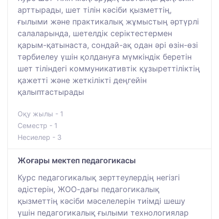
арттырады, шет тілін кәсіби қызметтің,
ғылыми және практикалық жұмыстың әртүрлі
салаларында, шетелдік серіктестермен
қарым-қатынаста, сондай-ақ одан әрі өзін-өзі
тәрбиелеу үшін қолдануға мүмкіндік беретін
шет тіліндегі коммуникативтік құзыреттіліктің
қажетті және жеткілікті деңгейін
қалыптастырады
Оқу жылы - 1
Семестр - 1
Несиелер - 3
Жоғары мектеп педагогикасы
Курс педагогикалық зерттеулердің негізгі
әдістерін, ЖОО-дағы педагогикалық
қызметтің кәсіби мәселелерін тиімді шешу
үшін педагогикалық ғылыми технологиялар