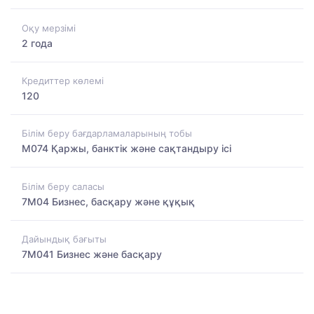
Оқу мерзімі
2 года
Кредиттер көлемі
120
Білім беру бағдарламаларының тобы
M074 Қаржы, банктік және сақтандыру ісі
Білім беру саласы
7M04 Бизнес, басқару және құқық
Дайындық бағыты
7M041 Бизнес және басқару