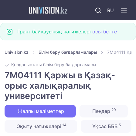
RU
Грант байқауының нәтижелері
осы бетте
Univision.kz
Білім беру бағдарламалары
7M04111 Қар
Қолданыстағы білім беру бағдарламасы
7M04111 Қаржы в Қазақ-
орыс халықаралық
университеті
29
Жалпы мәліметтер
Пәндер
14
5
Оқыту нәтижелері
Ұқсас БББ