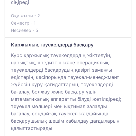
сіңіреді
Оқу жылы - 2
Семестр - 1
Несиелер - 5
Қаржылық тәуекелдерді басқару
Курс қаржылық тәуекелдердің жіктелуін,
нарықтық, кредиттік және операциялық
тәуекелдерді басқарудың қазіргі заманғы
әдістерін, кәсіпорында тәуекел-менеджмент
жүйесін құру қағидаттарын, тәуекелдерді
бағалау, болжау және басқару үшін
математикалық аппаратты білуді жетілдіреді;
тәуекел мөлшері мен ықтимал залалды
бағалау, сондай-ақ тәуекел жағдайында
басқарушылық шешім қабылдау дағдыларын
қалыптастырады