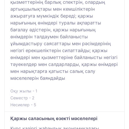
қызметтерінің барлық спектрін, олардың
артықшылықтары мен кемшіліктерін
ажыратуға мүмкіндік береді; қаржы
нарығының өнімдері туралы ақпаратты
бағалау әдістерін, қаржы нарығының
өнімдерін талдаумен байланысты
ұйымдастыру саясаттары мен рәсімдерінің
негізгі ерекшеліктерін сипаттайды; қаржы
өнімдері мен қызметтеріне байланысты негізгі
тәуекелдер мен салдарларды, қаржы өнімдері
мен нарықтарға қатысты салық салу
мәселелерін баяндайды
Оқу жылы - 1
Семестр - 2
Несиелер - 5
Қаржы саласының өзекті мәселелері
Курс қазіргі жаһандық экономикадағы