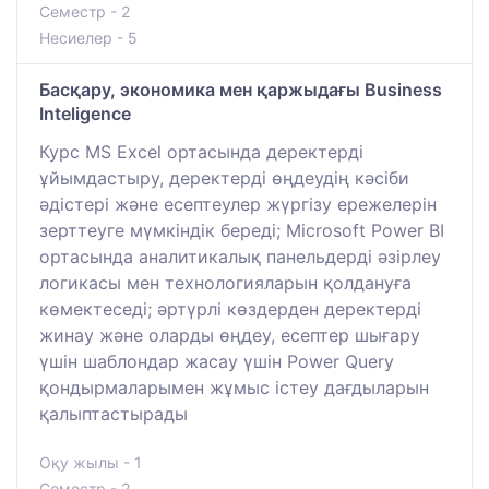
Семестр - 2
Несиелер - 5
Басқару, экономика мен қаржыдағы Business
Inteligence
Курс MS Excel ортасында деректерді
ұйымдастыру, деректерді өңдеудің кәсіби
әдістері және есептеулер жүргізу ережелерін
зерттеуге мүмкіндік береді; Microsoft Power BI
ортасында аналитикалық панельдерді әзірлеу
логикасы мен технологияларын қолдануға
көмектеседі; әртүрлі көздерден деректерді
жинау және оларды өңдеу, есептер шығару
үшін шаблондар жасау үшін Power Query
қондырмаларымен жұмыс істеу дағдыларын
қалыптастырады
Оқу жылы - 1
Семестр - 2