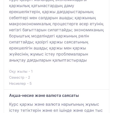
қаржылық қатынастардың даму
ерекшеліктерін, қаржы дағдарыстарының
себептері мен салдарын ашады; қаржының
макроэкономикалық процестерге әсер етуінің
негізгі бағыттарын сипаттайды; экономиканың
борыштық моделіндегі қаржының рөлін
сипаттайды; қазіргі қаржы саясатының
ерекшелігін ашады; қаржы мен қаржы
жүйесінің жұмыс істеу проблемаларын
анықтау дағдыларын қалыптастырады
Оқу жылы - 1
Семестр - 2
Несиелер - 5
Ақша-несие және валюта саясаты
Курс қаржы және валюта нарығының жұмыс
істеу тетіктерін және ел ішінде және одан тыс