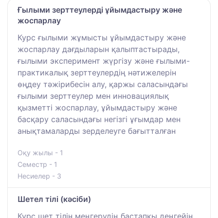
Ғылыми зерттеулерді ұйымдастыру және
жоспарлау
Курс ғылыми жұмысты ұйымдастыру және
жоспарлау дағдыларын қалыптастырады,
ғылыми эксперимент жүргізу және ғылыми-
практикалық зерттеулердің нәтижелерін
өңдеу тәжірибесін алу, қаржы саласындағы
ғылыми зерттеулер мен инновациялық
қызметті жоспарлау, ұйымдастыру және
басқару саласындағы негізгі ұғымдар мен
анықтамаларды зерделеуге бағытталған
Оқу жылы - 1
Семестр - 1
Несиелер - 3
Шетел тілі (кәсіби)
Курс шет тілін меңгерудің бастапқы деңгейін