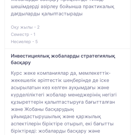
шешімдерді әзірлеу бойынша практикалық
дағдыларды қалыптастырады
Оқу жылы - 2
Семестр - 1
Несиелер - 5
Инвестициялық жобаларды стратегиялық
басқару
Курс жеке компаниялар да, мемлекеттік-
жекешелік әріптестік шеңберінде де іске
асырылатын кез келген ауқымдағы және
күрделіліктегі жобалар менеджерінің негізгі
құзыреттерін қалыптастыруға бағытталған
және Жобаны басқарудың
ұйымдастырушылық және қаржылық
аспектілерін біріктіре отырып, екі бағытты
біріктіреді: жобаларды басқару және