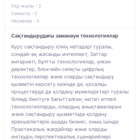
Оқу жылы - 2
Семестр - 2
Несиелер - 5
Сақтандырудағы заманауи технологиялар
Курс сақтандыру ісінің негіздері туралы,
сондай-ақ жасанды интеллект, Заттар
интернеті, бұлтты технологиялар, үлкен
деректер, блокчейн сияқты цифрлық
технологиялар және оларды сақтандыру
қызметін көрсету кезінде де, қосалқы
процестерде де қолдану мүмкіндіктері туралы
білімді бекітуге бағытталған; негізгі өтпелі
технологияларды, олардың анықтамаларын
және сақтандыру қызметінде қолдану
ерекшеліктерін ашады бизнес, оның ішінде
Практикалық жағдайлар және оларды
енгізудің перспективалық сценарийлері