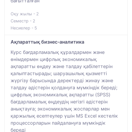
бағытталған
Оқу жылы - 2
Семестр - 2
Несиелер - 5
Ақпараттық бизнес-аналитика
Курс бағдарламалық құралдармен және
өнімдермен цифрлық экономикалық
ақпаратты өңдеу және талдау қабілеттерін
қалыптастырады; шаруашылық қызметті
жүргізу барысында деректерді жинау және
талдау әдістерін қолдануға мүмкіндік береді;
цифрлық экономикалық ақпаратты (SPSS)
бағдарламалық өңдеудің негізгі әдістерін
анықтауға; экономикалық жоспарлар мен
қаржылық есептеулер үшін MS Excel кестелік
процессорларын пайдалануға мүмкіндік
береді