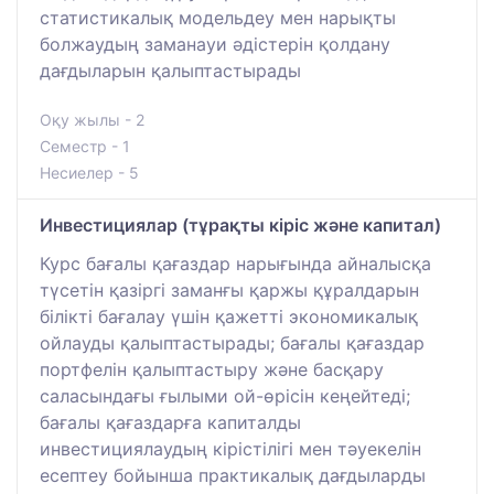
статистикалық модельдеу мен нарықты
болжаудың заманауи әдістерін қолдану
дағдыларын қалыптастырады
Оқу жылы - 2
Семестр - 1
Несиелер - 5
Инвестициялар (тұрақты кіріс және капитал)
Курс бағалы қағаздар нарығында айналысқа
түсетін қазіргі заманғы қаржы құралдарын
білікті бағалау үшін қажетті экономикалық
ойлауды қалыптастырады; бағалы қағаздар
портфелін қалыптастыру және басқару
саласындағы ғылыми ой-өрісін кеңейтеді;
бағалы қағаздарға капиталды
инвестициялаудың кірістілігі мен тәуекелін
есептеу бойынша практикалық дағдыларды