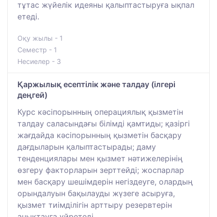
тұтас жүйелік идеяны қалыптастыруға ықпал
етеді.
Оқу жылы - 1
Семестр - 1
Несиелер - 3
Қаржылық есептілік және талдау (ілгері
деңгей)
Курс кәсіпорынның операциялық қызметін
талдау саласындағы білімді қамтиды; қазіргі
жағдайда кәсіпорынның қызметін басқару
дағдыларын қалыптастырады; даму
тенденциялары мен қызмет нәтижелерінің
өзгеру факторларын зерттейді; жоспарлар
мен басқару шешімдерін негіздеуге, олардың
орындалуын бақылауды жүзеге асыруға,
қызмет тиімділігін арттыру резервтерін
анықтауға үйретеді