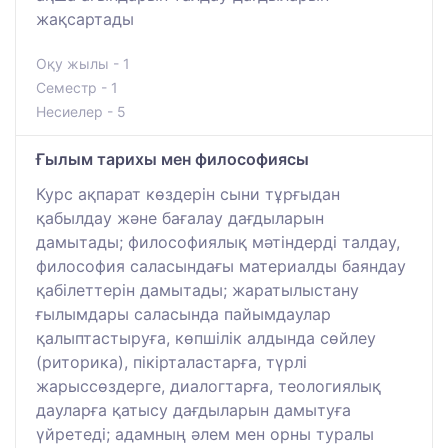
жақсартады
Оқу жылы - 1
Семестр - 1
Несиелер - 5
Ғылым тарихы мен философиясы
Курс ақпарат көздерін сыни тұрғыдан
қабылдау және бағалау дағдыларын
дамытады; философиялық мәтіндерді талдау,
философия саласындағы материалды баяндау
қабілеттерін дамытады; жаратылыстану
ғылымдары саласында пайымдаулар
қалыптастыруға, көпшілік алдында сөйлеу
(риторика), пікірталастарға, түрлі
жарыссөздерге, диалогтарға, теологиялық
дауларға қатысу дағдыларын дамытуға
үйретеді; адамның әлем мен орны туралы