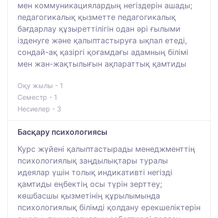
мен коммуникациялардың негіздерін ашады;
педагогикалық қызметте педагогикалық
бағдарлау құзыреттілігін одан әрі ғылыми
ізденуге және қалыптастыруға ықпал етеді,
сондай-ақ қазіргі қоғамдағы адамның білімі
мен жан-жақтылығын ақпараттық қамтиды
Оқу жылы - 1
Семестр - 1
Несиелер - 3
Басқару психологиясы
Курс жүйені қалыптастырады менеджменттің
психологиялық заңдылықтары туралы
идеялар үшін толық индикативті негізді
қамтиды еңбектің осы түрін зерттеу;
көшбасшы қызметінің құрылымында
психологиялық білімді қолдану ерекшеліктерін