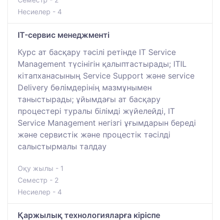
Несиелер - 4
IT-сервис менеджменті
Курс ат басқару тәсілі ретінде IT Service
Management түсінігін қалыптастырады; ITIL
кітапханасының Service Support және service
Delivery бөлімдерінің мазмұнымен
таныстырады; ұйымдағы ат басқару
процестері туралы білімді жүйелейді, IT
Service Management негізгі ұғымдарын береді
және сервистік және процестік тәсілді
салыстырмалы талдау
Оқу жылы - 1
Семестр - 2
Несиелер - 4
Қаржылық технологияларға кіріспе