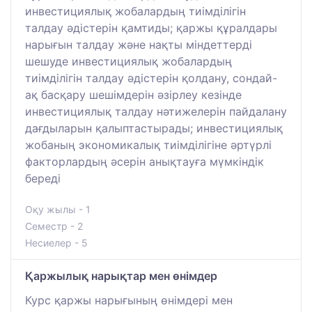
инвестициялық жобалардың тиімділігін
талдау әдістерін қамтиды; қаржы құралдары
нарығын талдау және нақты міндеттерді
шешуде инвестициялық жобалардың
тиімділігін талдау әдістерін қолдану, сондай-
ақ басқару шешімдерін әзірлеу кезінде
инвестициялық талдау нәтижелерін пайдалану
дағдыларын қалыптастырады; инвестициялық
жобаның экономикалық тиімділігіне әртүрлі
факторлардың әсерін анықтауға мүмкіндік
береді
Оқу жылы - 1
Семестр - 2
Несиелер - 5
Қаржылық нарықтар мен өнімдер
Курс қаржы нарығының өнімдері мен