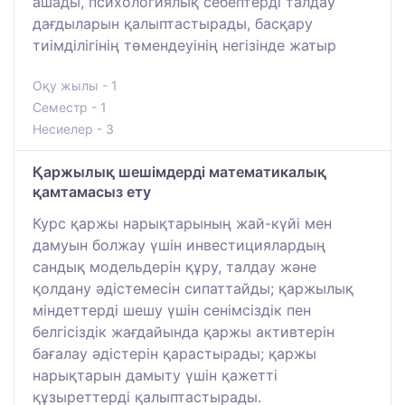
ашады, психологиялық себептерді талдау
дағдыларын қалыптастырады, басқару
тиімділігінің төмендеуінің негізінде жатыр
Оқу жылы - 1
Семестр - 1
Несиелер - 3
Қаржылық шешімдерді математикалық
қамтамасыз ету
Курс қаржы нарықтарының жай-күйі мен
дамуын болжау үшін инвестициялардың
сандық модельдерін құру, талдау және
қолдану әдістемесін сипаттайды; қаржылық
міндеттерді шешу үшін сенімсіздік пен
белгісіздік жағдайында қаржы активтерін
бағалау әдістерін қарастырады; қаржы
нарықтарын дамыту үшін қажетті
құзыреттерді қалыптастырады.