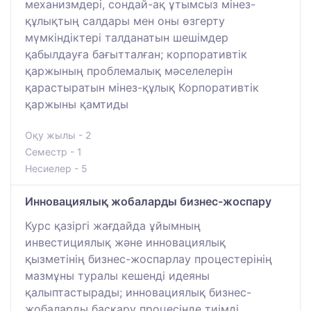
механизмдері, сондай-ақ ұтымсыз мінез-
құлықтың салдары мен оны өзгерту
мүмкіндіктері талданатын шешімдер
қабылдауға бағытталған; корпоративтік
қаржының проблемалық мәселелерін
қарастыратын мінез-құлық Корпоративтік
қаржыны қамтиды
Оқу жылы - 2
Семестр - 1
Несиелер - 5
Инновациялық жобаларды бизнес-жоспару
Курс қазіргі жағдайда ұйымның
инвестициялық және инновациялық
қызметінің бизнес-жоспарлау процестерінің
мазмұны туралы кешенді идеяны
қалыптастырады; инновациялық бизнес-
жобаларды басқару процесінде тиімді