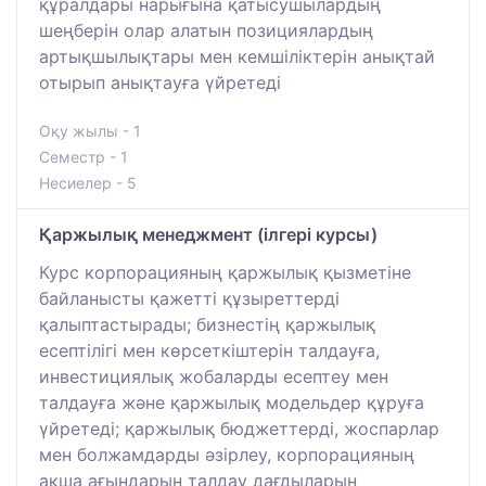
құралдары нарығына қатысушылардың
шеңберін олар алатын позициялардың
артықшылықтары мен кемшіліктерін анықтай
отырып анықтауға үйретеді
Оқу жылы - 1
Семестр - 1
Несиелер - 5
Қаржылық менеджмент (ілгері курсы)
Курс корпорацияның қаржылық қызметіне
байланысты қажетті құзыреттерді
қалыптастырады; бизнестің қаржылық
есептілігі мен көрсеткіштерін талдауға,
инвестициялық жобаларды есептеу мен
талдауға және қаржылық модельдер құруға
үйретеді; қаржылық бюджеттерді, жоспарлар
мен болжамдарды әзірлеу, корпорацияның
ақша ағындарын талдау дағдыларын