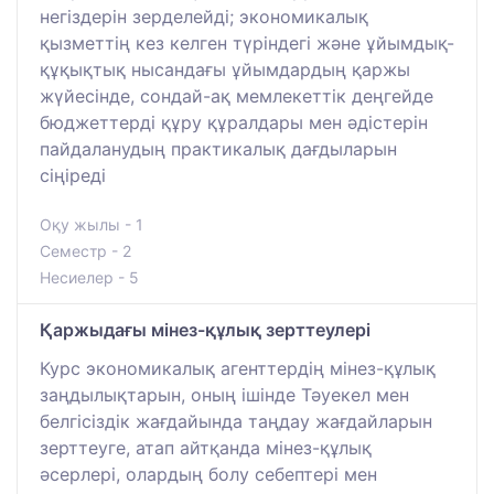
негіздерін зерделейді; экономикалық
қызметтің кез келген түріндегі және ұйымдық-
құқықтық нысандағы ұйымдардың қаржы
жүйесінде, сондай-ақ мемлекеттік деңгейде
бюджеттерді құру құралдары мен әдістерін
пайдаланудың практикалық дағдыларын
сіңіреді
Оқу жылы - 1
Семестр - 2
Несиелер - 5
Қаржыдағы мінез-құлық зерттеулері
Курс экономикалық агенттердің мінез-құлық
заңдылықтарын, оның ішінде Тәуекел мен
белгісіздік жағдайында таңдау жағдайларын
зерттеуге, атап айтқанда мінез-құлық
әсерлері, олардың болу себептері мен