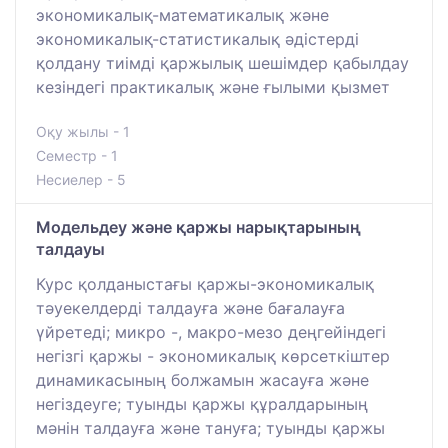
экономикалық-математикалық және
экономикалық-статистикалық әдістерді
қолдану тиімді қаржылық шешімдер қабылдау
кезіндегі практикалық және ғылыми қызмет
Оқу жылы - 1
Семестр - 1
Несиелер - 5
Модельдеу және қаржы нарықтарының
талдауы
Курс қолданыстағы қаржы-экономикалық
тәуекелдерді талдауға және бағалауға
үйретеді; микро -, макро-мезо деңгейіндегі
негізгі қаржы - экономикалық көрсеткіштер
динамикасының болжамын жасауға және
негіздеуге; туынды қаржы құралдарының
мәнін талдауға және тануға; туынды қаржы