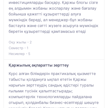
инвестицияларды басқару. Қаржы блогы сізге
ең алдымен жобаны жоспарлау және бағалау
бойынша қажетті құзыреттерді алуға
мүмкіндік береді, ал менеджер-бұл жобаны
бастауға және сәтті жүзеге асыруға мүмкіндік
беретін құзыреттерді қамтамасыз етеді
Оқу жылы - 2
Семестр - 1
Несиелер - 5
Қаржылық ақпаратты зерттеу
Курс алған білімдерін практикалық қызметте
табысты қолдануға ықпал ететін Қаржы
нарығын зерттеудің сандық әдістері туралы
ғылыми түсінік қалыптастырады;
компьютерлік технологияларды пайдалана
отырып, қолданбалы бизнес-есептерді шешуге