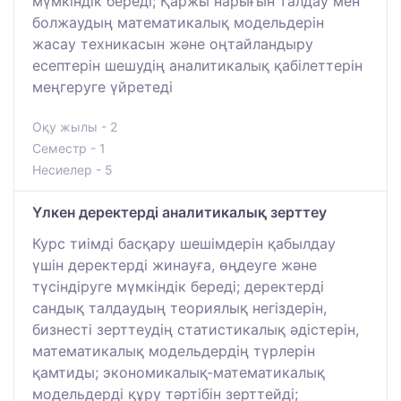
мүмкіндік береді; Қаржы нарығын талдау мен
болжаудың математикалық модельдерін
жасау техникасын және оңтайландыру
есептерін шешудің аналитикалық қабілеттерін
меңгеруге үйретеді
Оқу жылы - 2
Семестр - 1
Несиелер - 5
Үлкен деректерді аналитикалық зерттеу
Курс тиімді басқару шешімдерін қабылдау
үшін деректерді жинауға, өңдеуге және
түсіндіруге мүмкіндік береді; деректерді
сандық талдаудың теориялық негіздерін,
бизнесті зерттеудің статистикалық әдістерін,
математикалық модельдердің түрлерін
қамтиды; экономикалық-математикалық
модельдерді құру тәртібін зерттейді;