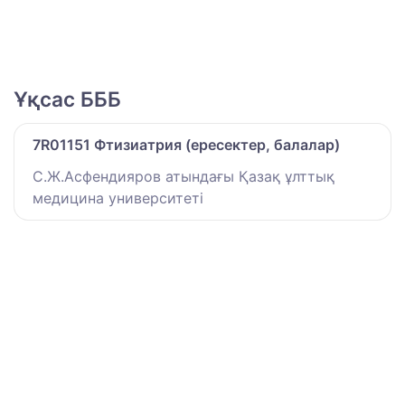
Ұқсас БББ
7R01151 Фтизиатрия (ересектер, балалар)
С.Ж.Асфендияров атындағы Қазақ ұлттық
медицина университеті