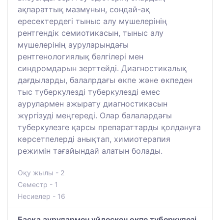
ақпараттық мазмұнын, сондай-ақ
ересектердегі тыныс алу мүшелерінің
рентгендік семиотикасын, тыныс алу
мүшелерінің ауруларындағы
рентгенологиялық белгілері мен
синдромдарын зерттейді. Диагностикалық
дағдыларды, балалрдағы өкпе және өкпеден
тыс туберкулезді туберкулезді емес
аурулармен ажырату диагностикасын
жүргізуді меңгереді. Олар балалардағы
туберкулезге қарсы препараттарды қолдануға
көрсетпелерді анықтап, химиотерапия
режимін тағайындай алатын болады.
Оқу жылы - 2
Семестр - 1
Несиелер - 16
Басқа аурулармен үйлескен өкпе туберкулезі