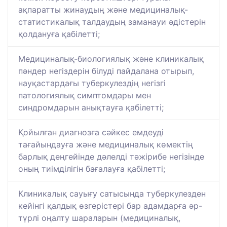
ақпаратты жинаудың және медициналық-
статистикалық талдаудың заманауи әдістерін
қолдануға қабілетті;
Медициналық-биологиялық және клиникалық
пәндер негіздерін білуді пайдалана отырып,
науқастардағы туберкулездің негізгі
патологиялық симптомдары мен
синдромдарын анықтауға қабілетті;
Қойылған диагнозға сәйкес емдеуді
тағайындауға және медициналық көмектің
барлық деңгейінде дәлелді тәжірибе негізінде
оның тиімділігін бағалауға қабілетті;
Клиникалық сауығу сатысында туберкулезден
кейінгі қалдық өзгерістері бар адамдарға әр-
түрлі оңалту шараларын (медициналық,