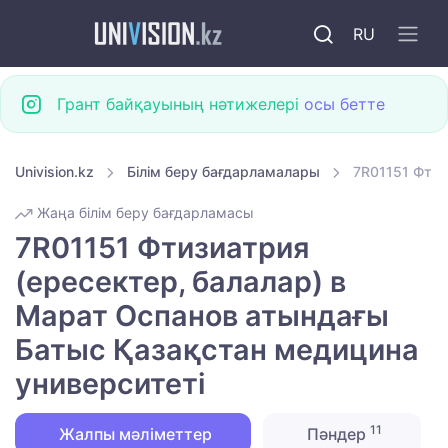
RU
Грант байқауының нәтижелері
осы бетте
Univision.kz
Білім беру бағдарламалары
7R01151 Фтиз
Жаңа білім беру бағдарламасы
7R01151 Фтизиатрия
(ересектер, балалар) в
Марат Оспанов атындағы
Батыс Қазақстан медицина
университеті
11
Жалпы мәліметтер
Пәндер