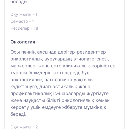
болады.
Оқу жылы - 1
Семестр - 1
Несиелер - 18
Онкология
Осы пәннің аясында дәрігер-резиденттер
онкологиялық аурулардың этиопатогенезі,
маркерлері және ерте клиникалық көріністері
туралы білімдерін жетілдіреді, бұл
онкологиялық патологияға уақтылы
күдіктенуге, диагностикалық және
профилактикалық іс-шараларды жүргізуге
және науқасты білікті онкологиялық көмек
көрсету үшін емдеуге жіберуге мүмкіндік
береді.
Оқу жылы - 2