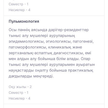
Семестр - 1
Несиелер - 4
Пульмонология
Осы пәннің аясында дәрігер-резиденттер
тыныс алу мүшелері ауруларының
эпидемиологиясы, этиологиясы, патогенезі,
патоморфологиясы, клиникалық және
зертханалық-аспаптық диагностикасы, емі
мен алдын алу бойынша білім алады. Олар
тыныс алу мүшелері ауруларымен ауыратын
науқастарды оңалту бойынша практикалық
дағдыларды меңгереді.
Оқу жылы - 2
Семестр - 1
Несиелер - 4