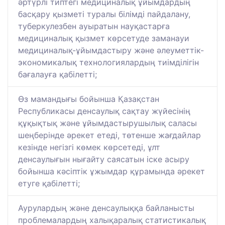
әртүрлі типтегі медициналық ұйымдардың
басқару қызметі туралы білімді пайдалану,
туберкулезбен ауыратын науқастарға
медициналық қызмет көрсетуде заманауи
медициналық-ұйымдастыру және әлеуметтік-
экономикалық технологиялардың тиімділігін
бағалауға қабілетті;
Өз мамандығы бойынша Қазақстан
Республикасы денсаулық сақтау жүйесінің
құқықтық және ұйымдастырушылық саласы
шеңберінде әрекет етеді, төтенше жағдайлар
кезінде негізгі көмек көрсетеді, ұлт
денсаулығын нығайту саясатын іске асыру
бойынша кәсіптік ұжымдар құрамында әрекет
етуге қабілетті;
Аурулардың және денсаулыққа байланысты
проблемалардың халықаралық статистикалық