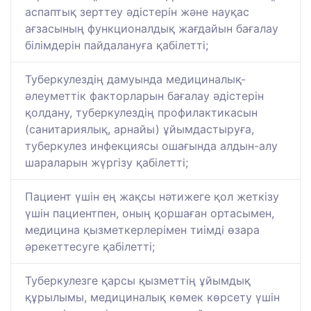
аспаптық зерттеу әдістерін және науқас
ағзасының функционалдық жағдайын бағалау
білімдерін пайдалануға қабілетті;
Туберкулездің дамуында медициналық-
әлеуметтік факторларын бағалау әдістерін
қолдану, туберкулездің профилактикасын
(санитариялық, арнайы) ұйымдастыруға,
туберкулез инфекциясы ошағында алдын-алу
шараларын жүргізу қабілетті;
Пациент үшін ең жақсы нәтижеге қол жеткізу
үшін пациентпен, оның қоршаған ортасымен,
медицина қызметкерлерімен тиімді өзара
әрекеттесуге қабілетті;
Туберкулезге қарсы қызметтің ұйымдық
құрылымы, медициналық көмек көрсету үшін