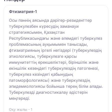
Фтизиатрия-1
Осы пәннің аясында дәрігер-резиденттер
туберкулезбен күресудің заманауи
стратегиясымен, Қазақстан
Республикасындағы және әлемдегі туберкулез
проблемасының ауқымымен танысады,
фтизиатрияның іргелі негіздері (туберкулездің
этиологиясы, туберкулезге қарсы
иммунитеттің ерекшеліктері, біріншілік және
екіншілік кезеңдегі туберкулездің патогенезі,
туберкулез кезіндегі қабынудың
патоморфологиясы) және туберкулездің
эпидемиологиясы бойынша терең білім алады.
Туберкулезді диагностикалау әдістерін
меңгереді.
Оқу жылы - 1