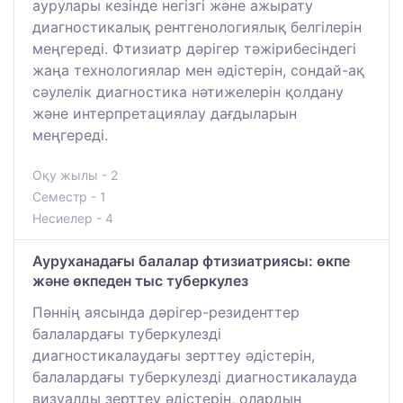
аурулары кезінде негізгі және ажырату
диагностикалық рентгенологиялық белгілерін
меңгереді. Фтизиатр дәрігер тәжірибесіндегі
жаңа технологиялар мен әдістерін, сондай-ақ
сәулелік диагностика нәтижелерін қолдану
және интерпретациялау дағдыларын
меңгереді.
Оқу жылы - 2
Семестр - 1
Несиелер - 4
Ауруханадағы балалар фтизиатриясы: өкпе
және өкпеден тыс туберкулез
Пәннің аясында дәрігер-резиденттер
балалардағы туберкулезді
диагностикалаудағы зерттеу әдістерін,
балалардағы туберкулезді диагностикалауда
визуалды зерттеу әдістерін, олардың