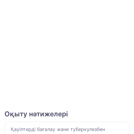
Оқыту нәтижелері
Қауіптерді бағалау және туберкулезбен