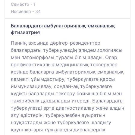
Семестр - 1
Несиелер - 34
Балалардағы амбулаториялық-емханалық
фтизиатрия
Пәннің аясында дәрігер-резиденттер
балалардағы туберкулездің эпидемиологиясы
мен патоморфозы туралы білім алады. Олар
профилактикалық медициналық тексерулер
кезінде балаларға амбулаториялық-емханалық
көмекті ұйымдастыру, туберкулезге қарсы
иммунизациялау, сондай-ақ туберкулезге
күдікті балаларды тексеру бойынша білім мен
тәжірибелік дағдыларды игереді. Балалардағы
туберкулезді ерте диагностикалау және алдын
алу әдістерін, туберкулезбен ауыратын
науқастарды және туберкулезге шалдығу
қаупі жоғары тұлғаларды диспансерлік