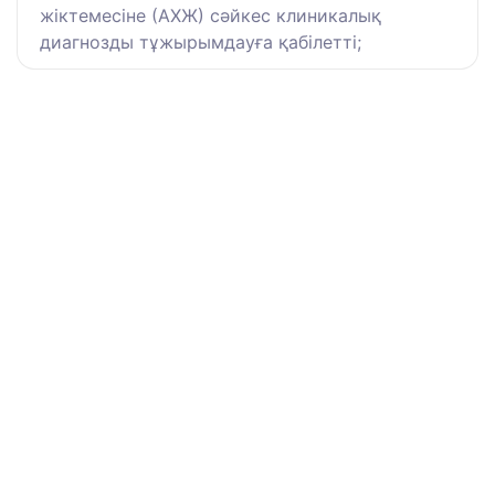
жіктемесіне (АХЖ) сәйкес клиникалық
диагнозды тұжырымдауға қабілетті;