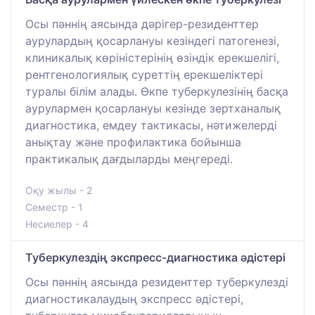
Осы пәннің аясында дәрігер-резиденттер
аурулардың қосарлануы кезіндегі патогенезі,
клиникалық көріністерінің өзіндік ерекшелігі,
рентгенологиялық суреттің ерекшеліктері
туралы білім алады. Өкпе туберкулезінің басқа
аурулармен қосарлануы кезінде зертханалық
диагностика, емдеу тактикасы, нәтижелерді
анықтау және профилактика бойынша
практикалық дағдыларды меңгереді.
Оқу жылы - 2
Семестр - 1
Несиелер - 4
Туберкулездің экспресс-диагностика әдістері
Осы пәннің аясында резиденттер туберкулезді
диагностикалаудың экспресс әдістері,