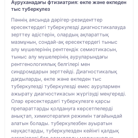
Ауруханадағы фтизиатрия: өкпе және өкпеден
тыс туберкулез
Пәннің аясында дәрігер-резиденттер
ересектердегі туберкулезді диагностикалауда
зерттеу әдістерін, олардың ақпараттық
мазмұнын, сондай-ақ ересектердегі тыныс
алу мүшелерінің рентгендік семиотикасын,
тыныс алу мүшелерінің ауруларындағы
рентгенологиялық белгілері мен
синдромдарын зерттейді. Диагностикалық
дағдыларды, өкпе және өкпеден тыс
туберкулезді туберкулезді емес аурулармен
ажырату диагностикасын жүргізуді меңгереді.
Олар ересектердегі туберкулезге қарсы
препараттарды қолдануға көрсетпелерді
анықтап, химиотерапия режимін тағайындай
алатын болады. туберкулезбен ауыратын
науқастарды, туберкулезден кейінгі қалдық