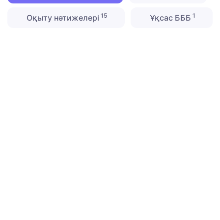
15
1
Оқыту нәтижелері
Ұқсас БББ