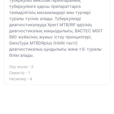
туберкулез микобактерияларының
туберкулезге қарсы препараттарға
төзімділігінің механизмдері мен түрлері
туралы түсінік алады. Туберкулезді
диагностикалауда Xpert MTB/RIF әдісінің
диагностикалық маңыздылығы, BACTEC MGIT
960 жүйесінің жұмыс істеу принциптері,
GenoType MTBDRplus (HAIN тесті)
диагностикалық құндылығы және т.б. туралы
білім алады.
Оқу жылы - 2
Семестр - 1
Несиелер - 4