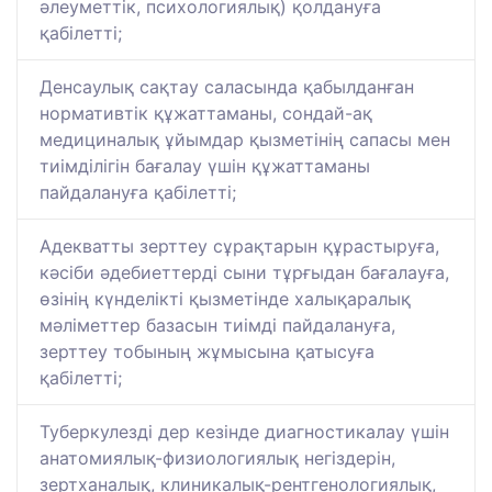
әлеуметтік, психологиялық) қолдануға
қабілетті;
Денсаулық сақтау саласында қабылданған
нормативтік құжаттаманы, сондай-ақ
медициналық ұйымдар қызметінің сапасы мен
тиімділігін бағалау үшін құжаттаманы
пайдалануға қабілетті;
Адекватты зерттеу сұрақтарын құрастыруға,
кәсіби әдебиеттерді сыни тұрғыдан бағалауға,
өзінің күнделікті қызметінде халықаралық
мәліметтер базасын тиімді пайдалануға,
зерттеу тобының жұмысына қатысуға
қабілетті;
Туберкулезді дер кезінде диагностикалау үшін
анатомиялық-физиологиялық негіздерін,
зертханалық, клиникалық-рентгенологиялық,