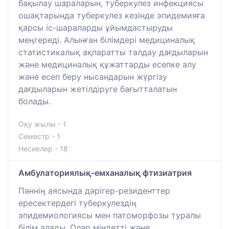
бақылау шараларын, туберкулез инфекциясы
ошақтарында туберкулез кезінде эпидемияға
қарсы іс-шараларды ұйымдастыруды
меңгереді. Алынған білімдері медициналық
статистикалық ақпаратты талдау дағдыларын
және медициналық құжаттарды есепке алу
және есеп беру нысандарын жүргізу
дағдыларын жетілдіруге бағытталатын
болады.
Оқу жылы - 1
Семестр - 1
Несиелер - 18
Амбулаториялық-емханалық фтизиатрия
Пәннің аясында дәрігер-резиденттер
ересектердегі туберкулездің
эпидемиологиясы мен патоморфозы туралы
білім алады. Олар міндетті және