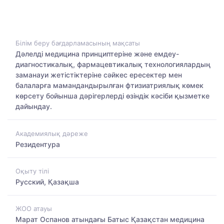
Білім беру бағдарламасының мақсаты
Дәлелді медицина принциптеріне және емдеу-
диагностикалық, фармацевтикалық технологиялардың
заманауи жетістіктеріне сәйкес ересектер мен
балаларға мамандандырылған фтизиатриялық көмек
көрсету бойынша дәрігерлерді өзіндік кәсіби қызметке
дайындау.
Академиялық дәреже
Резидентура
Оқыту тілі
Русский, Қазақша
ЖОО атауы
Марат Оспанов атындағы Батыс Қазақстан медицина