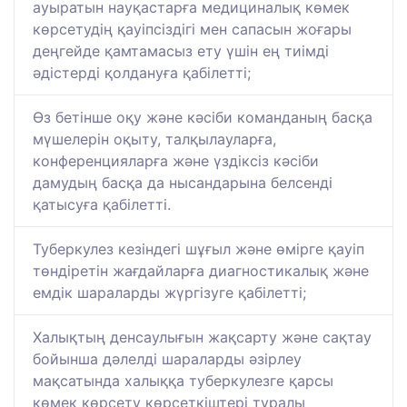
ауыратын науқастарға медициналық көмек
көрсетудің қауіпсіздігі мен сапасын жоғары
деңгейде қамтамасыз ету үшін ең тиімді
әдістерді қолдануға қабілетті;
Өз бетінше оқу және кәсіби команданың басқа
мүшелерін оқыту, талқылауларға,
конференцияларға және үздіксіз кәсіби
дамудың басқа да нысандарына белсенді
қатысуға қабілетті.
Туберкулез кезіндегі шұғыл және өмірге қауіп
төндіретін жағдайларға диагностикалық және
емдік шараларды жүргізуге қабілетті;
Халықтың денсаулығын жақсарту және сақтау
бойынша дәлелді шараларды әзірлеу
мақсатында халыққа туберкулезге қарсы
көмек көрсету көрсеткіштері туралы