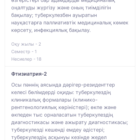
өзгерістері бар адамдарды медициналық
оңалтуды жүргізу және оның тиімділігін
бақылау; туберкулезбен ауыратын
науқастарға паллиативтік медициналық көмек
көрсету, инфекциялық бақылау.
Оқу жылы - 2
Семестр - 1
Несиелер - 18
Фтизиатрия-2
Осы пәннің аясында дәрігер-резиденттер
келесі бөлімдерді оқиды: туберкулездің
клиникалық формалары (клинико-
рентгенологиялық көріністері); өкпе және
өкпеден тыс орналасатын туберкулездің
диагностикасы және ажырату диагностикасы;
туберкулезді кешенді емдеу әдістері;
туберкулездің асқынуы кезінде жедел