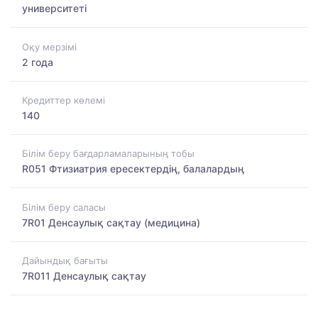
университеті
Оқу мерзімі
2 года
Кредиттер көлемі
140
Білім беру бағдарламаларының тобы
R051 Фтизиатрия ересектердің, балалардың
Білім беру саласы
7R01 Денсаулық сақтау (медицина)
Дайындық бағыты
7R011 Денсаулық сақтау