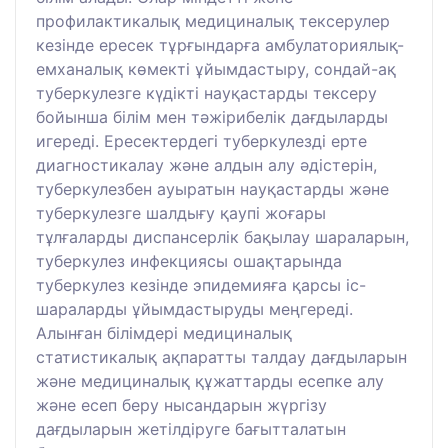
профилактикалық медициналық тексерулер
кезінде ересек тұрғындарға амбулаториялық-
емханалық көмекті ұйымдастыру, сондай-ақ
туберкулезге күдікті науқастарды тексеру
бойынша білім мен тәжірибелік дағдыларды
игереді. Ересектердегі туберкулезді ерте
диагностикалау және алдын алу әдістерін,
туберкулезбен ауыратын науқастарды және
туберкулезге шалдығу қаупі жоғары
тұлғаларды диспансерлік бақылау шараларын,
туберкулез инфекциясы ошақтарында
туберкулез кезінде эпидемияға қарсы іс-
шараларды ұйымдастыруды меңгереді.
Алынған білімдері медициналық
статистикалық ақпаратты талдау дағдыларын
және медициналық құжаттарды есепке алу
және есеп беру нысандарын жүргізу
дағдыларын жетілдіруге бағытталатын