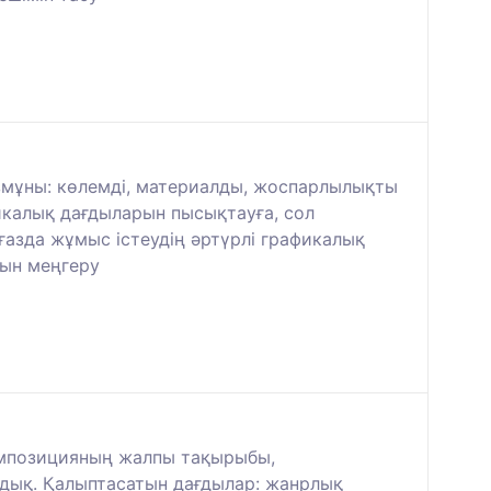
змұны: көлемді, материалды, жоспарлылықты
икалық дағдыларын пысықтауға, сол
ғазда жұмыс істеудің әртүрлі графикалық
рын меңгеру
омпозицияның жалпы тақырыбы,
ндық. Қалыптасатын дағдылар: жанрлық