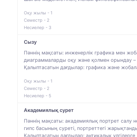
Оқу жылы - 1
Семестр - 2
Несиелер - 3
Сызу
Пәннің мақсаты: инженерлік графика мен жоба
диаграммаларды оқу және қолмен орындау – 
Қалыптасатын дағдылар: графика және жобал
Оқу жылы - 1
Семестр - 2
Несиелер - 5
Академиялық сурет
Пәннің мақсаты: академиялық портрет салу не
гипс басының суреті, портреттегі жарықтанды
Қалыптасатын дағдылар: антикалық үлгілерге 