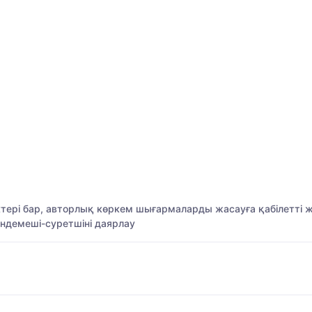
ктері бар, авторлық көркем шығармаларды жасауға қабілетті ж
індемеші-суретшіні даярлау