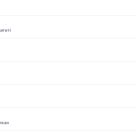
итеті
ихан