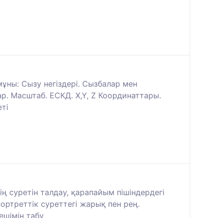
мұны: Сызу негіздері. Сызбалар мен
. Масштаб. ЕСКД. X,Y, Z Координаттары.
ті
ң суретін талдау, қарапайым пішіндердегі
ортреттік суреттегі жарық пен рең.
ешімін табу