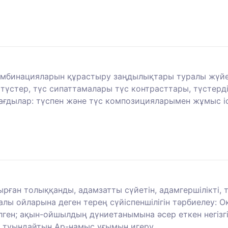
комбинацияларын құрастыру заңдылықтары туралы жүйел
үстер, түс сипаттамалары түс контрасттары, түстердің а
дағдылар: түспен және түс композицияларымен жұмыс іс
ырған толыққанды, адамзатты сүйетін, адамгершілікті,
 ойларына деген терең сүйіспеншілігін тәрбиелеу: Оқу,
ген; ақын-ойшылдың дүниетанымына әсер еткен негізгі 
 туындайтын Ар-намыс ұғымын игеру.