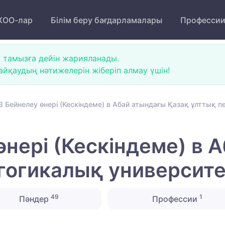
ОО-лар
Білім беру бағдарламалары
Професси
 тамызға дейін жарияланады.
йқаудың нәтижелерін жіберіп алмау үшін!
 Бейнелеу өнері (Кескіндеме) в Абай атындағы Қазақ ұлттық п
өнері (Кескіндеме) в 
гогикалық университе
49
1
Пәндер
Профессии