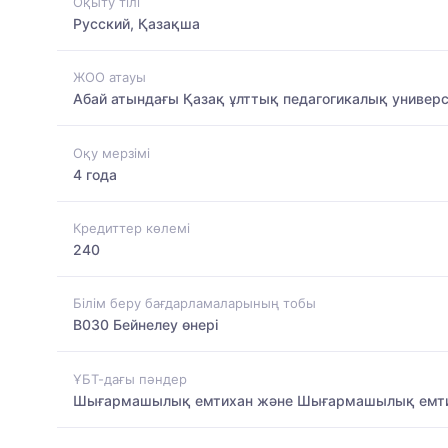
Оқыту тілі
Русский, Қазақша
ЖОО атауы
Абай атындағы Қазақ ұлттық педагогикалық универс
Оқу мерзімі
4 года
Кредиттер көлемі
240
Білім беру бағдарламаларының тобы
B030 Бейнелеу өнері
ҰБТ-дағы пәндер
Шығармашылық емтихан және Шығармашылық емт