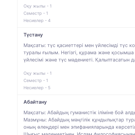
Оқу жылы - 1
Семестр - 1
Несиелер - 4
Түстану
Мақсаты: түс қасиеттері мен үйлесімді түс 
туралы ғылым. Негізгі, құрама және қосымша т
үйлесімі және түс мәдениеті. Қалыптасатын 
Оқу жылы - 1
Семестр - 1
Несиелер - 5
Абайтану
Мақсаты: Абайдың гуманистік іліміне бой алд
Мазмұны: Абайдың мәңгілік құндылықтар туралы
оның өлеңдері мен эпифанияларында көрсетіл
Шығыс мәдениетінен, Ислам философиясынан