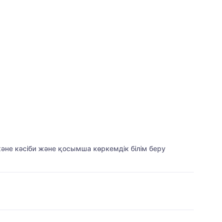
әне кәсіби және қосымша көркемдік білім беру