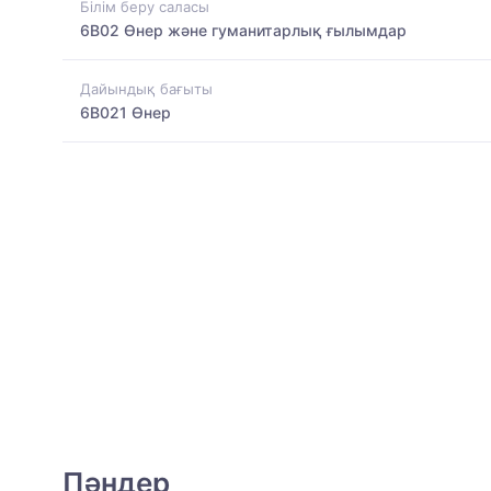
Білім беру саласы
6B02 Өнер және гуманитарлық ғылымдар
Дайындық бағыты
6B021 Өнер
Пәндер