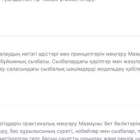
лаудың негізгі әдістері мен принциптерін меңгеру Маз
бұйымның сызбасы. Сызбалардағы қаріптер мен жазулар
ау саласындағы сызбалық шешімдерді модельдеу қабіле
гіздерін практикалық меңгеру Мазмұны: бет бөліктеріні
ру, бас құрылысының суреті, нобайлар мен сызбалар, п
негізделген гипс басын сауатты орындау және реңдік ш