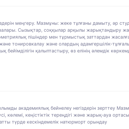
іздерін меңгеру. Мазмұны: жеке тұлғаны дамыту, әр ст
ивалары. Сызықтар, соққылар арқылы жарықтандыру жа
еометриялық пішіндер мен тұрмыстық заттардан жасалғ
әне тонировкалау және олардың адамгершілік-тұлғалы
 бейімділігін қалыптастыру, өз елінің әлемдік көркемд
ылымды академиялық бейнелеу негіздерін зерттеу Мазмұ
і, көлемі, кеңістіктік тереңдігі және жарық-ауа орта
уатты түрде кескіндемелік натюрморт орындау