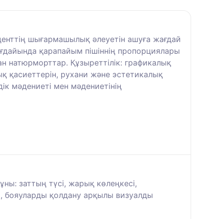
уденттің шығармашылық әлеуетін ашуға жағдай
ғдайында қарапайым пішіннің пропорциялары
ан натюрморттар. Құзыреттілік: графикалық
қ қасиеттерін, рухани және эстетикалық
ік мәдениеті мен мәдениетінің
ны: заттың түсі, жарық көлеңкесі,
сы, бояуларды қолдану арқылы визуалды