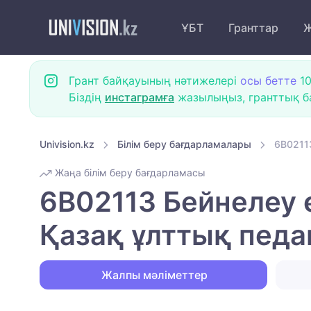
ҰБТ
Гранттар
Ж
Грант байқауының нәтижелері
осы бетте
10
Біздің
инстаграмға
жазылыңыз, гранттық ба
Univision.kz
Білім беру бағдарламалары
6B02113
Жаңа білім беру бағдарламасы
6B02113 Бейнелеу 
Қазақ ұлттық педа
Жалпы мәліметтер