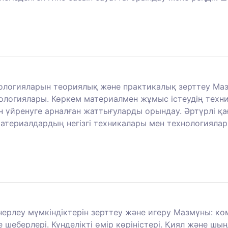
нологияларын теориялық және практикалық зерттеу Ма
ологиялары. Көркем материалмен жұмыс істеудің техн
н үйренуге арналған жаттығуларды орындау. Әртүрлі қа
материалдардың негізгі техникалары мен технологияла
ерлеу мүмкіндіктерін зерттеу және игеру Мазмұны: к
шеберлері. Күнделікті өмір көріністері. Қиял және шы