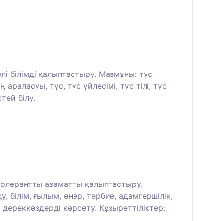
і білімді қалыптастыру. Мазмұны: түс
раласуы, түс, түс үйлесімі, түс тілі, түс
тей білу.
 толерантты азаматты қалыптастыру.
 білім, ғылым, өнер, тәрбие, адамгершілік,
дереккөздерді көрсету. Құзыреттіліктер: