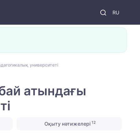
и
RU
едагогикалық университеті
Абай атындағы
ті
12
Оқыту нәтижелері