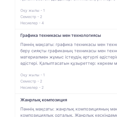
Оқу жылы - 1
Семестр - 2
Несиелер - 4
Графика техникасы мен технологиясы
Пәннің мақсаты: графика техникасы мен тех
беру сияқты графиканың техникасы мен техн
материалмен жұмыс істеудің әртүрлі әдістері
әдістері. Қалыптасатын құзыреттер: көркем 
Оқу жылы - 1
Семестр - 2
Несиелер - 2
Жанрлық композиция
Пәннің мақсаты: жанрлық композицияның мән
композициялық орталық. Жанрлық кескіндеме 