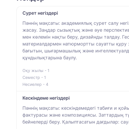
Сурет негіздері
Пәннің мақсаты: академиялық сурет салу нег
жасау. Заңдар сызықтық және әуе перспект
мен көлемін нақты беру, дизайнды талдау. Г
материалдармен натюрмортты сауатты құру ж
бағытын, шығармашылық және интеллектуалдық
құндылықтарына баулу.
Оқу жылы - 1
Семестр - 1
Несиелер - 4
Кескіндеме негіздері
Пәннің мақсаты: кескіндемедегі табиғи и қой
фактурасы және композициясы. Заттардың түс
бейнелерді беру. Қалыптасатын дағдылар: са