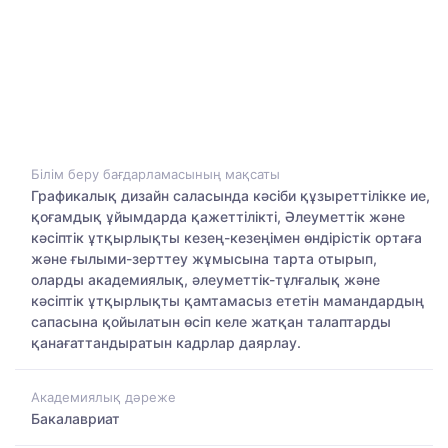
Білім беру бағдарламасының мақсаты
Графикалық дизайн саласында кәсіби құзыреттілікке ие,
қоғамдық ұйымдарда қажеттілікті, Әлеуметтік және
кәсіптік ұтқырлықты кезең-кезеңімен өндірістік ортаға
және ғылыми-зерттеу жұмысына тарта отырып,
оларды академиялық, әлеуметтік-тұлғалық және
кәсіптік ұтқырлықты қамтамасыз ететін мамандардың
сапасына қойылатын өсіп келе жатқан талаптарды
қанағаттандыратын кадрлар даярлау.
Академиялық дәреже
Бакалавриат