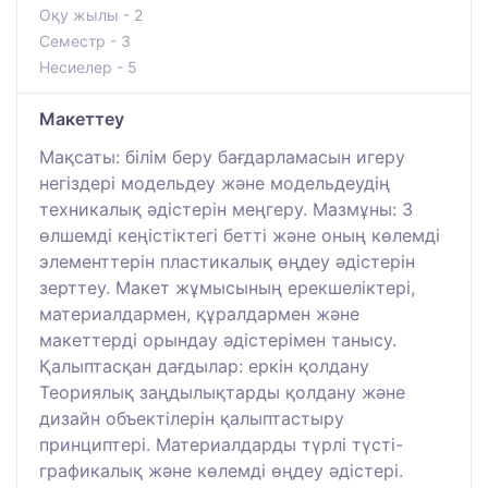
Оқу жылы - 2
Семестр - 3
Несиелер - 5
Макеттеу
Мақсаты: білім беру бағдарламасын игеру
негіздері модельдеу және модельдеудің
техникалық әдістерін меңгеру. Мазмұны: 3
өлшемді кеңістіктегі бетті және оның көлемді
элементтерін пластикалық өңдеу әдістерін
зерттеу. Макет жұмысының ерекшеліктері,
материалдармен, құралдармен және
макеттерді орындау әдістерімен танысу.
Қалыптасқан дағдылар: еркін қолдану
Теориялық заңдылықтарды қолдану және
дизайн объектілерін қалыптастыру
принциптері. Материалдарды түрлі түсті-
графикалық және көлемді өңдеу әдістері.