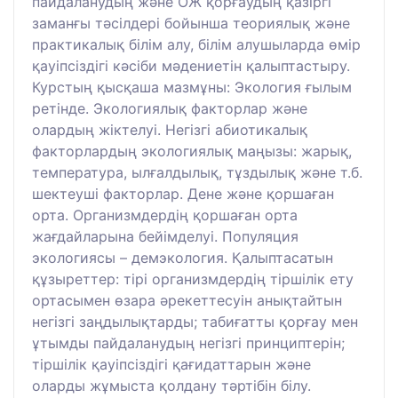
пайдаланудың және ОЖ қорғаудың қазіргі
заманғы тәсілдері бойынша теориялық және
практикалық білім алу, білім алушыларда өмір
қауіпсіздігі кәсіби мәдениетін қалыптастыру.
Курстың қысқаша мазмұны: Экология ғылым
ретінде. Экологиялық факторлар және
олардың жіктелуі. Негізгі абиотикалық
факторлардың экологиялық маңызы: жарық,
температура, ылғалдылық, тұздылық және т.б.
шектеуші факторлар. Дене және қоршаған
орта. Организмдердің қоршаған орта
жағдайларына бейімделуі. Популяция
экологиясы – демэкология. Қалыптасатын
құзыреттер: тірі организмдердің тіршілік ету
ортасымен өзара әрекеттесуін анықтайтын
негізгі заңдылықтарды; табиғатты қорғау мен
ұтымды пайдаланудың негізгі принциптерін;
тіршілік қауіпсіздігі қағидаттарын және
оларды жұмыста қолдану тәртібін білу.