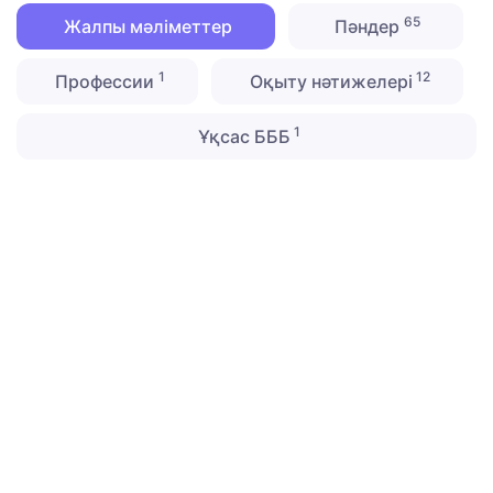
65
Жалпы мәліметтер
Пәндер
1
12
Профессии
Оқыту нәтижелері
1
Ұқсас БББ