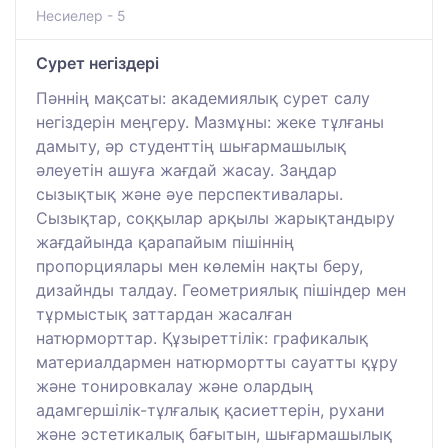
Несиелер - 5
Сурет негіздері
Пәннің мақсаты: академиялық сурет салу
негіздерін меңгеру. Мазмұны: жеке тұлғаны
дамыту, әр студенттің шығармашылық
әлеуетін ашуға жағдай жасау. Заңдар
сызықтық және әуе перспективалары.
Сызықтар, соққылар арқылы жарықтандыру
жағдайында қарапайым пішіннің
пропорциялары мен көлемін нақты беру,
дизайнды талдау. Геометриялық пішіндер мен
тұрмыстық заттардан жасалған
натюрморттар. Құзыреттілік: графикалық
материалдармен натюрмортты сауатты құру
және тонировкалау және олардың
адамгершілік-тұлғалық қасиеттерін, рухани
және эстетикалық бағытын, шығармашылық