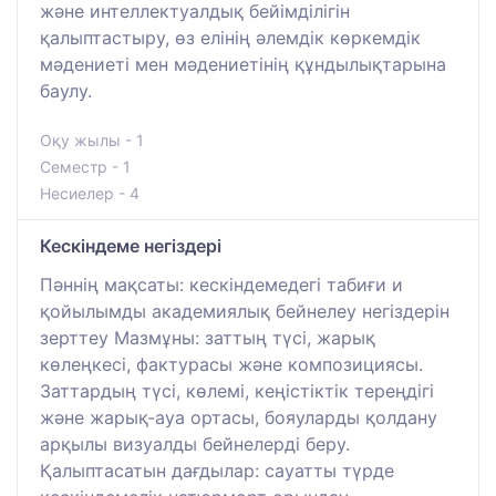
және интеллектуалдық бейімділігін
қалыптастыру, өз елінің әлемдік көркемдік
мәдениеті мен мәдениетінің құндылықтарына
баулу.
Оқу жылы - 1
Семестр - 1
Несиелер - 4
Кескіндеме негіздері
Пәннің мақсаты: кескіндемедегі табиғи и
қойылымды академиялық бейнелеу негіздерін
зерттеу Мазмұны: заттың түсі, жарық
көлеңкесі, фактурасы және композициясы.
Заттардың түсі, көлемі, кеңістіктік тереңдігі
және жарық-ауа ортасы, бояуларды қолдану
арқылы визуалды бейнелерді беру.
Қалыптасатын дағдылар: сауатты түрде