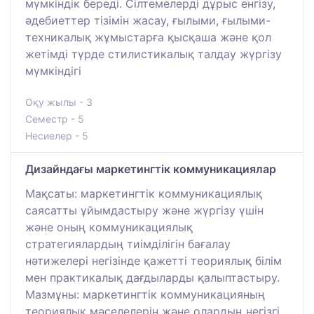
мүмкіндік береді. Сілтемелерді дұрыс енгізу,
әдебиеттер тізімін жасау, ғылыми, ғылыми-
техникалық жұмыстарға қысқаша және қол
жетімді түрде стилистикалық талдау жүргізу
мүмкіндігі
Оқу жылы - 3
Семестр - 5
Несиелер - 5
Дизайндағы маркетингтік коммуникациялар
Мақсаты: маркетингтік коммуникациялық
саясатты ұйымдастыру және жүргізу үшін
және оның коммуникациялық
стратегиялардың тиімділігін бағалау
нәтижелері негізінде қажетті теориялық білім
мен практикалық дағдыларды қалыптастыру.
Мазмұны: маркетингтік коммуникацияның
теориялық мәселелерін және олардың негізгі