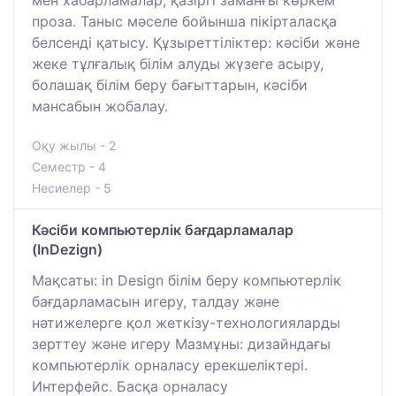
проза. Таныс мәселе бойынша пікірталасқа
белсенді қатысу. Құзыреттіліктер: кәсіби және
жеке тұлғалық білім алуды жүзеге асыру,
болашақ білім беру бағыттарын, кәсіби
мансабын жобалау.
Оқу жылы - 2
Семестр - 4
Несиелер - 5
Кәсіби компьютерлік бағдарламалар
(InDezign)
Мақсаты: in Design білім беру компьютерлік
бағдарламасын игеру, талдау және
нәтижелерге қол жеткізу-технологияларды
зерттеу және игеру Мазмұны: дизайндағы
компьютерлік орналасу ерекшеліктері.
Интерфейс. Басқа орналасу