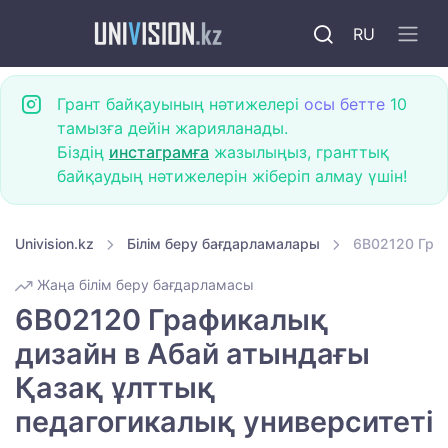
RU
Грант байқауының нәтижелері
осы бетте
10
тамызға дейін жарияланады.
Біздің
инстаграмға
жазылыңыз, гранттық
байқаудың нәтижелерін жіберіп алмау үшін!
Univision.kz
Білім беру бағдарламалары
6B02120 Граф
Жаңа білім беру бағдарламасы
6B02120 Графикалық
дизайн в Абай атындағы
Қазақ ұлттық
педагогикалық университеті