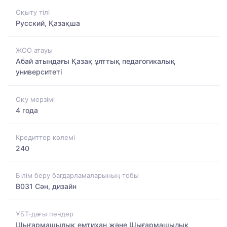
Оқыту тілі
Русский, Қазақша
ЖОО атауы
Абай атындағы Қазақ ұлттық педагогикалық
университеті
Оқу мерзімі
4 года
Кредиттер көлемі
240
Білім беру бағдарламаларының тобы
B031 Сән, дизайн
ҰБТ-дағы пәндер
Шығармашылық емтихан және Шығармашылық