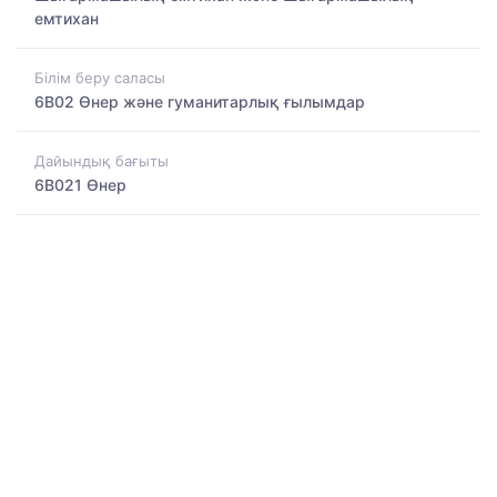
емтихан
Білім беру саласы
6B02 Өнер және гуманитарлық ғылымдар
Дайындық бағыты
6B021 Өнер