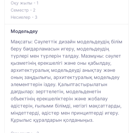
Оқу жылы - 1
Семестр - 2
Несиелер - 3
Модельдеу
Мақсаты: Сәулеттік дизайн модельдеудің білім
беру бағдарламасын игеру, модельдеудің
түрлері мен түрлерін талдау. Мазмұны: сәулет
қызметінің ерекшелігі және оны қабылдау,
архитектуралық модельдеуді анықтау және
оның заңдылығы, архитектуралық модельдеу
элементтерін іздеу. Қалыптастырылатын
дағдылар: зерттелетін, модельденетін
объектінің ерекшеліктерін және жобалау
әдістерін, ғылыми білімді, негізгі мақсаттарды,
міндеттерді, әдістер мен принциптерді игеру.
Құрылыс құралдарын қолданыңыз.