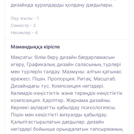
дизайнда құралдарды қолдану дағдылары.
Оқу жылы - 1
Семестр - 2
Несиелер - 4
Мамандыққа кіріспе
Мақсаты: білім беру дизайн бағдарламасын
игеру, Графикалық дизайн саласының түрлері
мен түрлерін талдау. Мазмұны: алтын қатынас
ережесі. Пішін. Пропорция. Ритақ. Масштаб.
Дизайндағы түс. Композиция негіздері.
Көлемдік-кеңістіктік және тереңдік-кеңістіктік
композиция. Қаріптер. Жарнама дизайны.
Көрнекі ақпаратты қабылдау психологиясы.
Пішін мен кеңістікті визуалды қабылдау.
Қалыптастырылатын дағдылар: дизайн
негіздері бойынша орындалатын тапсырманың