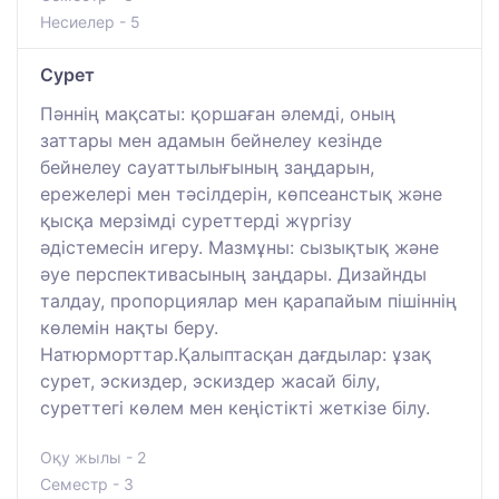
Несиелер - 5
Сурет
Пәннің мақсаты: қоршаған әлемді, оның
заттары мен адамын бейнелеу кезінде
бейнелеу сауаттылығының заңдарын,
ережелері мен тәсілдерін, көпсеанстық және
қысқа мерзімді суреттерді жүргізу
әдістемесін игеру. Мазмұны: сызықтық және
әуе перспективасының заңдары. Дизайнды
талдау, пропорциялар мен қарапайым пішіннің
көлемін нақты беру.
Натюрморттар.Қалыптасқан дағдылар: ұзақ
сурет, эскиздер, эскиздер жасай білу,
суреттегі көлем мен кеңістікті жеткізе білу.
Оқу жылы - 2
Семестр - 3