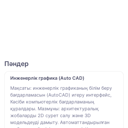
Пәндер
Инженерлік графика (Auto CAD)
Мақсаты: инженерлік графиканың білім беру
бағдарламасын (AutoCAD) игеру интерфейс,
Кәсіби компьютерлік бағдарламаның
құралдары. Мазмұны: архитектуралық
жобаларды 2D сурет салу және 3D
модельдеуді дамыту. Автоматтандырылған