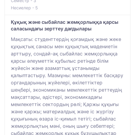
Семестр - 3
Несиелер - 5
Құқық және сыбайлас жемқорлыққа қарсы
саласындағы зерттеу дағдылары
Мақсаты: студенттердің қоғамдық және жеке
құқықтық санасы мен құқықтық мәдениетін
арттыру, сондай-ақ сыбайлас жемқорлыққа
қарсы әлеуметтік құбылыс ретінде білім
жүйесін және азаматтық ұстанымды
қалыптастыру. Мазмұны: мемлекеттік басқару
органдарының жүйелері, өкілеттіктер
шеңбері, экономиканы мемлекеттік реттеудің
мақсаттары, әдістері, экономикадағы
мемлекеттік сектордың рөлі; Қаржы құқығы
және қаржы; материалдық және іс жүргізу
құқығының өзара іс-қимыл тетігі; сыбайлас
жемқорлықтың мәні, оның шығу себептері;
сыбайлас жемқорлық құқық бұзушылықтар