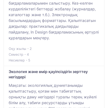
бағдарламаларымен салыстыру. Кез-келген
күрделіліктегі беттерді жобалау (журналдар,
каталогтар және т.б.). Электрондық
басылымдардың форматтары. Қалыптасатын
дағдылар: практикалық дағдыларды
пайдалану, In Design бағдарламасының әртүрлі
құралдарын меңгеру.
Оқу жылы - 2
Семестр - 4
Несиелер - 5
Экология және өмір қауіпсіздігін зерттеу
негіздері
Мақсаты: экологиялық дүниетанымды
қалыптастыру, қоғам мен табиғаттың
орнықты даму негіздері туралы терең жүйелі
білім алу, табиғи ресурстарды ұтымды