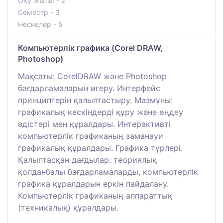
Оқу жылы - 2
Семестр - 3
Несиелер - 5
Компьютерлік графика (Corel DRAW,
Photoshop)
Мақсаты: CorelDRAW және Photoshop
бағдарламаларын игеру. Интерфейс
принциптерін қалыптастыру. Мазмұны:
графикалық кескіндерді құру және өңдеу
әдістері мен құралдары. Интерактивті
компьютерлік графиканың заманауи
графикалық құралдары. Графика түрлері.
Қалыптасқан дағдылар: теориялық
қолданбалы бағдарламаларды, компьютерлік
графика құралдарын еркін пайдалану.
Компьютерлік графиканың аппараттық
(техникалық) құралдары.