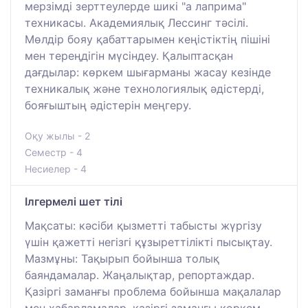
мерзімді зерттеулерде шикі "а лаприма"
техникасы. Академиялық Лессинг тәсілі.
Мөлдір бояу қабаттарымен кеңістіктің пішіні
мен тереңдігін мүсіндеу. Қалыптасқан
дағдылар: көркем шығарманы жасау кезінде
техникалық және технологиялық әдістерді,
бояғыштың әдістерін меңгеру.
Оқу жылы - 2
Семестр - 4
Несиелер - 4
Ілгермелі шет тілі
Мақсаты: кәсіби қызметті табысты жүргізу
үшін қажетті негізгі құзыреттілікті пысықтау.
Мазмұны: Тақырып бойынша толық
баяндамалар. Жаңалықтар, репортаждар.
Қазіргі заманғы проблема бойынша мақалалар
мен хабарламалар, қазіргі заманғы көркем