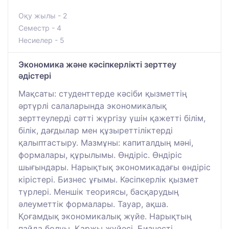
Оқу жылы - 2
Семестр - 4
Несиелер - 5
Экономика және кәсіпкерлікті зерттеу
әдістері
Мақсаты: студенттерде кәсіби қызметтің
әртүрлі салаларында экономикалық
зерттеулерді сәтті жүргізу үшін қажетті білім,
білік, дағдылар мен құзыреттіліктерді
қалыптастыру. Мазмұны: капиталдың мәні,
формалары, құрылымы. Өндіріс. Өндіріс
шығындары. Нарықтық экономикадағы өндіріс
кірістері. Бизнес ұғымы. Кәсіпкерлік қызмет
түрлері. Меншік теориясы, басқарудың
әлеуметтік формалары. Тауар, ақша.
Қоғамдық экономикалық жүйе. Нарықтың
пайда болуы. Қаржы жүйесі. Бизнесті