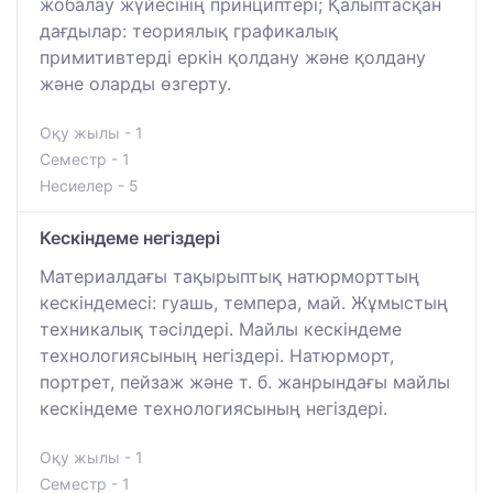
жобалау жүйесінің принциптері; Қалыптасқан
дағдылар: теориялық графикалық
примитивтерді еркін қолдану және қолдану
және оларды өзгерту.
Оқу жылы - 1
Семестр - 1
Несиелер - 5
Кескіндеме негіздері
Материалдағы тақырыптық натюрморттың
кескіндемесі: гуашь, темпера, май. Жұмыстың
техникалық тәсілдері. Майлы кескіндеме
технологиясының негіздері. Натюрморт,
портрет, пейзаж және т. б. жанрындағы майлы
кескіндеме технологиясының негіздері.
Оқу жылы - 1
Семестр - 1