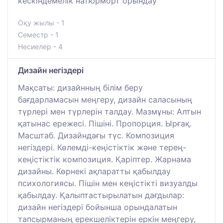
кескіндемелік натюрморт орындау
Оқу жылы - 1
Семестр - 1
Несиелер - 4
Дизайн негіздері
Мақсаты: дизайнның білім беру
бағдарламасын меңгеру, дизайн саласының
түрлері мен түрлерін талдау. Мазмұны: Алтын
қатынас ережесі. Пішіні. Пропорция. Ырғақ.
Масштаб. Дизайндағы түс. Композиция
негіздері. Көлемді-кеңістіктік және терең-
кеңістіктік композиция. Қаріптер. Жарнама
дизайны. Көрнекі ақпаратты қабылдау
психологиясы. Пішін мен кеңістікті визуалды
қабылдау. Қалыптастырылатын дағдылар:
дизайн негіздері бойынша орындалатын
тапсырманың ерекшеліктерін еркін меңгеру,