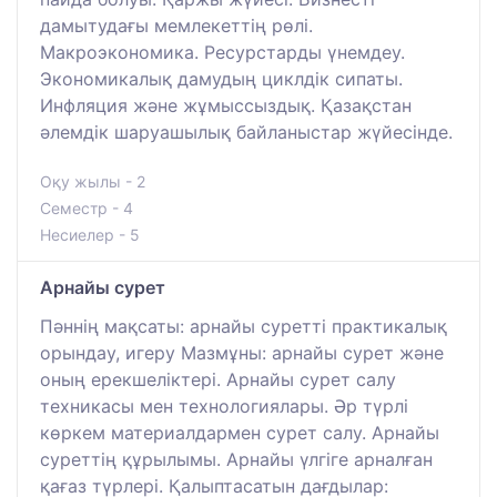
дамытудағы мемлекеттің рөлі.
Макроэкономика. Ресурстарды үнемдеу.
Экономикалық дамудың циклдік сипаты.
Инфляция және жұмыссыздық. Қазақстан
әлемдік шаруашылық байланыстар жүйесінде.
Оқу жылы - 2
Семестр - 4
Несиелер - 5
Арнайы сурет
Пәннің мақсаты: арнайы суретті практикалық
орындау, игеру Мазмұны: арнайы сурет және
оның ерекшеліктері. Арнайы сурет салу
техникасы мен технологиялары. Әр түрлі
көркем материалдармен сурет салу. Арнайы
суреттің құрылымы. Арнайы үлгіге арналған
қағаз түрлері. Қалыптасатын дағдылар: