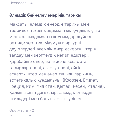
Несиелер - 4
Әлемдік бейнелеу өнерінің тарихы
Мақсаты: әлемдік өнердің тарихы мен
теориясын жалпыадамзаттық құндылықтар
мен жалпыадамзаттық ұғымдар жүйесі
ретінде зерттеу. Мазмұны: әртүрлі
дәуірлердегі әлемдік өнер ескерткіштерін
талдау мен зерттеудің негізгі әдістері:
қарабайыр өнер, ерте және кеш орта
ғасырлар өнері, ағарту өнері, әйгілі
ескерткіштер мен өнер туындыларының
эстетикалық құндылығы. (Косозен, Египет,
Греция, Рим, Үндістан, Қытай, Ресей, Италия).
Қалыптасқан дағдылар: әлемдік өнердің
стильдері мен бағыттарын түсінеді.
Оқу жылы - 2