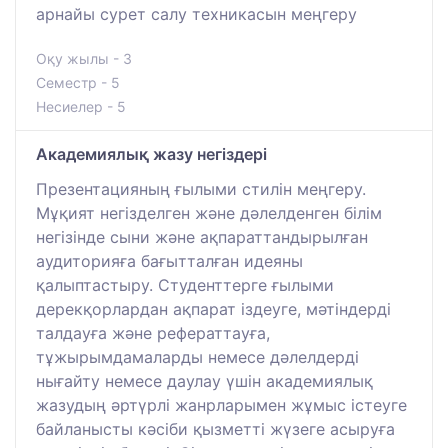
арнайы сурет салу техникасын меңгеру
Оқу жылы - 3
Семестр - 5
Несиелер - 5
Академиялық жазу негіздері
Презентацияның ғылыми стилін меңгеру.
Мұқият негізделген және дәлелденген білім
негізінде сыни және ақпараттандырылған
аудиторияға бағытталған идеяны
қалыптастыру. Студенттерге ғылыми
дерекқорлардан ақпарат іздеуге, мәтіндерді
талдауға және рефераттауға,
тұжырымдамаларды немесе дәлелдерді
нығайту немесе даулау үшін академиялық
жазудың әртүрлі жанрларымен жұмыс істеуге
байланысты кәсіби қызметті жүзеге асыруға