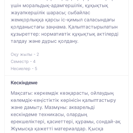
үшін моральдық-адамгершілік, құқықтық
жауапкершілік шарасы; сыбайлас
жемқорлыққа қарсы іс-қимыл саласындағы
қолданыстағы заңнама. Қалыптастырылатын
құзыреттер: нормативтік құқықтық актілерді
талдау және дұрыс қолдану.
Оқу жылы - 2
Семестр - 4
Несиелер - 5
Кескіндеме
Мақсаты: көркемдік көзқарасты, ойлаудың
көлемдік-кеңістіктік көрінісін қалыптастыру
және дамыту. Мазмұны: акварельді
кескіндеме техникасы, олардың
ерекшеліктері, қасиеттері, құрамы, сондай-ақ
Жұмысқа қажетті материалдар. Қысқа