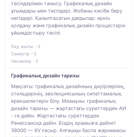
тәсілдерімен танысу. Графикалық дизайн
ұғымдары мен тәсілдері. Жобаны кәсіби беру
негіздері. Қалыптасатын дағдылар: еркін
қолдану және графикалық дизайн процестерін
ұйымдастыру тәсілі.
Оқу жылы - 3
Семестр - 5
Несиелер - 5
Графикалық дизайн тарихы
Мақсаты: графикалық дизайнның дәуірлерінің,
стильдерінің, эволюциясының сипаттамалық
ерекшеліктерін білу. Мазмұны: графикалық
дизайн тарихы — жартастағы суреттерден АИ
- ге дейін. Жартастағы суреттерден
Ренессансқа дейін. Біздің эрамызға дейінгі
38000 — XV ғасыр. Алғашқы баспа жарнамасы