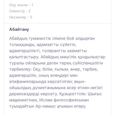
Оқу жылы - 1
Семестр - 2
Несиелер - 5
Абайтану
Абайдың гуманистік іліміне бой алдырған
толыққанды, адамзатты сүйетін,
адамгершілікті, толерантты азаматты
қалыптастыру. Абайдың мәңгілік құндылықтар
туралы ойларына деген терең сүйіспеншілігін
тәрбиелеу: Оқу, білім, ғылым, өнер, тәрбие,
адамгершілік, оның өлеңдері мен
эпифанияларында көрсетілген; ақын-
ойшылдың дүниетанымына әсер еткен негізгі
дереккөздерді көрсету. Құзыреттілік: Шығыс
мәдениетінен, Ислам философиясынан
туындайтын Ар-намыс ұғымын игеру.