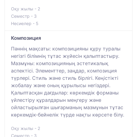
Оқу жылы - 2
Семестр - 3
Несиелер - 5
Композиция
Пәннің мақсаты: композицияны құру туралы
негізгі білімнің тұтас жүйесін қалыптастыру.
Мазмұны: композицияның эстетикалық
аспектісі. Элементтер, заңдар, композиция
түрлері. Стиль және стиль бірлігі. Кеңістікті
жобалау және оның құрылысы негіздері.
Қалыптасқан дағдылар: көркемдік форманы
үйлестіру құралдарын меңгеру және
ойластырылған шығарманың мазмұнын тұтас
көркемдік-бейнелік түрде нақты көрсете білу.
Оқу жылы - 2
Семестр - 3