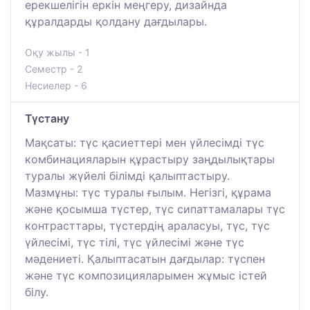
ерекшелігін еркін меңгеру, дизайнда
құралдарды қолдану дағдылары.
Оқу жылы - 1
Семестр - 2
Несиелер - 6
Түстану
Мақсаты: түс қасиеттері мен үйлесімді түс
комбинацияларын құрастыру заңдылықтары
туралы жүйелі білімді қалыптастыру.
Мазмұны: түс туралы ғылым. Негізгі, құрама
және қосымша түстер, түс сипаттамалары түс
контрасттары, түстердің араласуы, түс, түс
үйлесімі, түс тілі, түс үйлесімі және түс
мәдениеті. Қалыптасатын дағдылар: түспен
және түс композицияларымен жұмыс істей
білу.