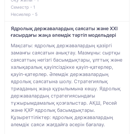
Семестр - 1
Несиелер - 5
Ядролық державалардың саясаты және ХХІ
ғасырдағы жаңа әлемдік тәртіп модельдері
Мақсаты: ядролық державалардың қазіргі
заманғы саясатын анықтау. Мазмұны: сыртқы
саясаттың негізгі басымдықтары, ұлттық және
халықаралық қауіпсіздікке қауіп-қатерлер,
қауіп-қатерлер. Әлемдік державалардың
ядролық саясатына шолу. Стратегиялық
триаданың жаңа құрылымына көшу. Ядролық
державалардың стратегиясындағы
тұжырымдамалық қозғалыстар. АҚШ, Ресей
және ҚХР ядролық басымдықтары.
Құзыреттіліктер: ядролық державалардың
әлемдік саяси жағдайға әсерін бағалау.