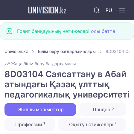
RU
Грант байқауының нәтижелері
осы бетте
Univision.kz
Білім беру бағдарламалары
8D03104 Саяс
Жаңа білім беру бағдарламасы
8D03104 Саясаттану в Абай
атындағы Қазақ ұлттық
педагогикалық университеті
5
Жалпы мәліметтер
Пәндер
1
7
Профессии
Оқыту нәтижелері