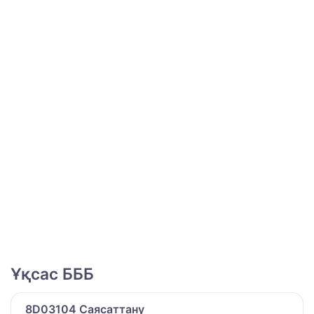
Ұқсас БББ
8D03104 Саясаттану