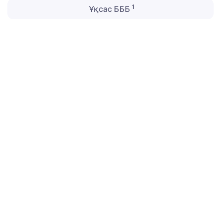
1
Ұқсас БББ