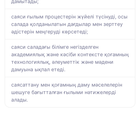
дамытады;
саяси ғылым процестерін жүйелі түсінуді, осы
салада қолданылатын дағдылар мен зерттеу
әдістерін меңгеруді көрсетеді;
саяси саладағы білімге негізделген
академиялық және кәсіби контексте қоғамның
технологиялық, әлеуметтік және мәдени
дамуына ықпал етеді.
саясаттану мен қоғамның даму мәселелерін
шешуге бағытталған ғылыми нәтижелерді
алады.