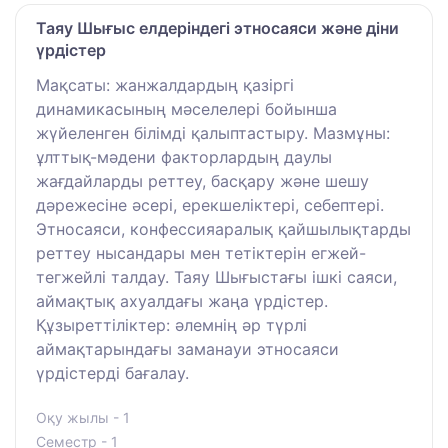
Таяу Шығыс елдеріндегі этносаяси және діни
үрдістер
Мақсаты: жанжалдардың қазіргі
динамикасының мәселелері бойынша
жүйеленген білімді қалыптастыру. Мазмұны:
ұлттық-мәдени факторлардың даулы
жағдайларды реттеу, басқару және шешу
дәрежесіне әсері, ерекшеліктері, себептері.
Этносаяси, конфессияаралық қайшылықтарды
реттеу нысандары мен тетіктерін егжей-
тегжейлі талдау. Таяу Шығыстағы ішкі саяси,
аймақтық ахуалдағы жаңа үрдістер.
Құзыреттіліктер: әлемнің әр түрлі
аймақтарындағы заманауи этносаяси
үрдістерді бағалау.
Оқу жылы - 1
Семестр - 1