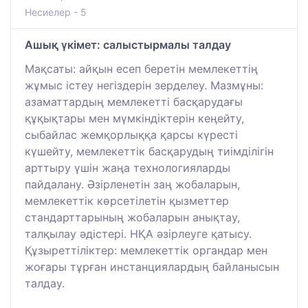
Несиелер - 5
Ашық үкімет: салыстырмалы талдау
Мақсаты: айқын есеп беретін мемлекеттің
жұмыс істеу негіздерін зерделеу. Мазмұны:
азаматтардың мемлекетті басқарудағы
құқықтары мен мүмкіндіктерін кеңейту,
сыбайлас жемқорлыққа қарсы күресті
күшейту, мемлекеттік басқарудың тиімділігін
арттыру үшін жаңа технологияларды
пайдалану. Әзірленетін заң жобаларын,
мемлекеттік көрсетілетін қызметтер
стандарттарының жобаларын анықтау,
талқылау әдістері. НҚА әзірлеуге қатысу.
Құзыреттіліктер: мемлекеттік органдар мен
жоғары тұрған инстанциялардың байланысын
талдау.