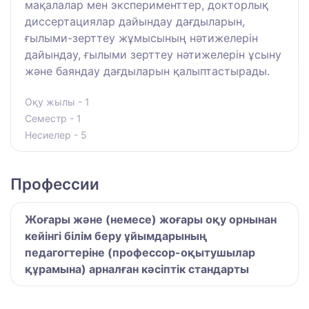
мақалалар мен эксперименттер, докторлық
диссертациялар дайындау дағдыларын,
ғылыми-зерттеу жұмысының нәтижелерін
дайындау, ғылыми зерттеу нәтижелерін ұсыну
және баяндау дағдыларын қалыптастырады.
Оқу жылы - 1
Семестр - 1
Несиелер - 5
Профессии
Жоғары және (немесе) жоғары оқу орнынан
кейінгі білім беру ұйымдарының
педагогтеріне (профессор-оқытушылар
құрамына) арналған кәсіптік стандарты