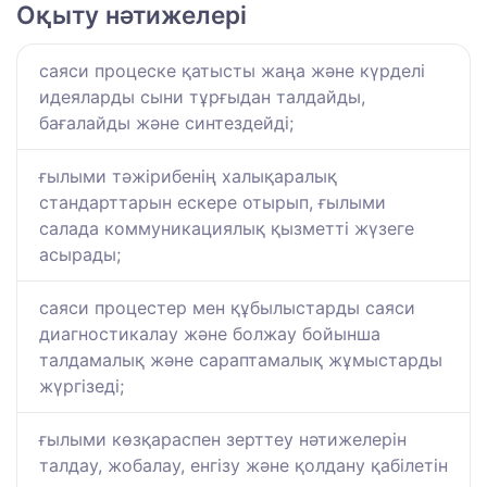
Оқыту нәтижелері
саяси процеске қатысты жаңа және күрделі
идеяларды сыни тұрғыдан талдайды,
бағалайды және синтездейді;
ғылыми тәжірибенің халықаралық
стандарттарын ескере отырып, ғылыми
салада коммуникациялық қызметті жүзеге
асырады;
саяси процестер мен құбылыстарды саяси
диагностикалау және болжау бойынша
талдамалық және сараптамалық жұмыстарды
жүргізеді;
ғылыми көзқараспен зерттеу нәтижелерін
талдау, жобалау, енгізу және қолдану қабілетін