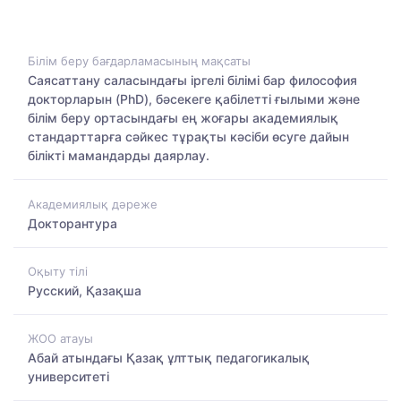
Білім беру бағдарламасының мақсаты
Саясаттану саласындағы іргелі білімі бар философия
докторларын (PhD), бәсекеге қабілетті ғылыми және
білім беру ортасындағы ең жоғары академиялық
стандарттарға сәйкес тұрақты кәсіби өсуге дайын
білікті мамандарды даярлау.
Академиялық дәреже
Докторантура
Оқыту тілі
Русский, Қазақша
ЖОО атауы
Абай атындағы Қазақ ұлттық педагогикалық
университеті