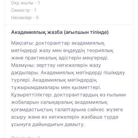
Оқу жылы - 1
Семестр - 1
Несиелер - 5
Академиялық жазба (ағылшын тілінде)
Мақсаты: докторанттар академиялық
мәтіндерді жазу мен өңдеудің теориялық
және практикалық әдістерін меңгереді.
Мазмұны: зерттеу нәтижелерін жазу
дағдылары. Академиялық мәтіндерді пішімдеу
түрлері. Академиялық мәтіндердің
тұжырымдамалары мен қызметтері.
Құзыреттіліктер: докторанттардың өз ғылыми
жобаларын халықаралық академиялық
қоғамдастықтың талаптарына сәйкес жүзеге
асыру және өз нәтижелерін жазбаша түрде
ұсынуға дайындығын дамыту.
Оқу жылы - 1