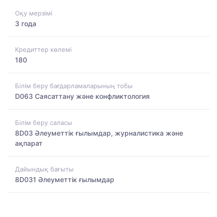
Оқу мерзімі
3 года
Кредиттер көлемі
180
Білім беру бағдарламаларының тобы
D063 Саясаттану және конфликтология
Білім беру саласы
8D03 Әлеуметтік ғылымдар, журналистика және
ақпарат
Дайындық бағыты
8D031 Әлеуметтік ғылымдар