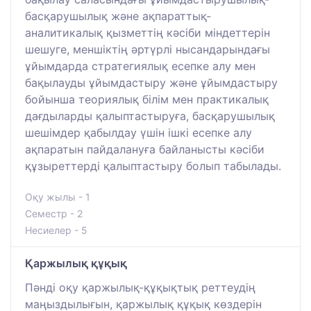
басқарушылық және ақпараттық-
аналитикалық қызметтің кәсіби міндеттерін
шешуге, меншіктің әртүрлі нысандарындағы
ұйымдарда стратегиялық есепке алу мен
бақылауды ұйымдастыру және ұйымдастыру
бойынша теориялық білім мен практикалық
дағдыларды қалыптастыруға, басқарушылық
шешімдер қабылдау үшін ішкі есепке алу
ақпаратын пайдалануға байланысты кәсіби
құзыреттерді қалыптастыру болып табылады.
Оқу жылы - 1
Семестр - 2
Несиелер - 5
Қаржылық құқық
Пәнді оқу қаржылық-құқықтық реттеудің
маңыздылығын, қаржылық құқық көздерін