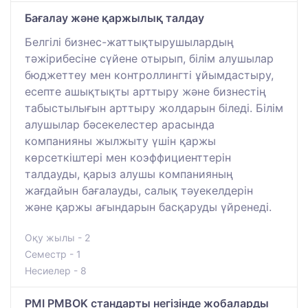
Бағалау және қаржылық талдау
Белгілі бизнес-жаттықтырушылардың
тәжірибесіне сүйене отырып, білім алушылар
бюджеттеу мен контроллингті ұйымдастыру,
есепте ашықтықты арттыру және бизнестің
табыстылығын арттыру жолдарын біледі. Білім
алушылар бәсекелестер арасында
компанияны жылжыту үшін қаржы
көрсеткіштері мен коэффициенттерін
талдауды, қарыз алушы компанияның
жағдайын бағалауды, салық тәуекелдерін
және қаржы ағындарын басқаруды үйренеді.
Оқу жылы - 2
Семестр - 1
Несиелер - 8
PMI PMBOK стандарты негізінде жобаларды