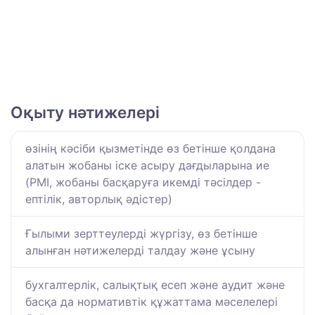
Оқыту нәтижелері
өзінің кәсіби қызметінде өз бетінше қолдана
алатын жобаны іске асыру дағдыларына ие
(PMI, жобаны басқаруға икемді тәсілдер -
ептілік, авторлық әдістер)
Ғылыми зерттеулерді жүргізу, өз бетінше
алынған нәтижелерді талдау және ұсыну
бухгалтерлік, салықтық есеп және аудит және
басқа да нормативтік құжаттама мәселелері