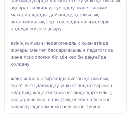
пайымдауларды қалыптастыру үшін қаржылық
ақпаратты жинау, түсіндіру және ғылыми
материалдарды дайындау, қаржылық-
экономикалық зерттеулердің нәтижелерін
өңдеуді жүзеге асыру
өзінің ғылыми-педагогикалық қызметінде
жоғары мектеп басқармасының педагогика
және психология білімін кәсіби деңгейде
қолдану
жеке және шоғырландырылған қаржылық
есептілікті дайындау үшін стандарттар мен
олардың жаңартулары негізінде қаржылық,
басқарушылық, салықтық есепке алу және
бақылау әдіснамасын білу және түсіну