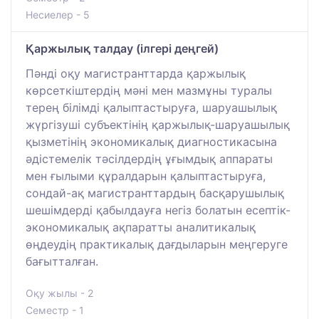
Несиелер - 5
Қаржылық талдау (ілгері деңгей)
Пәнді оқу магистранттарда қаржылық
көрсеткіштердің мәні мен мазмұны туралы
терең білімді қалыптастыруға, шаруашылық
жүргізуші субъектінің қаржылық-шаруашылық
қызметінің экономикалық диагностикасына
әдістемелік тәсілдердің ұғымдық аппараты
мен ғылыми құралдарын қалыптастыруға,
сондай-ақ магистранттардың басқарушылық
шешімдерді қабылдауға негіз болатын есептік-
экономикалық ақпаратты аналитикалық
өңдеудің практикалық дағдыларын меңгеруге
бағытталған.
Оқу жылы - 2
Семестр - 1