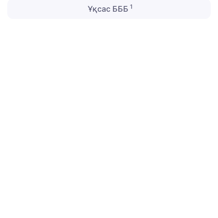
1
Ұқсас БББ