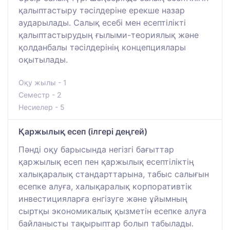
қалыптастыру тәсілдеріне ерекше назар
аударылады. Салық есебі мен есептілікті
қалыптастырудың ғылыми-теориялық және
қолданбалы тәсілдерінің концепциялары
оқытылады.
Оқу жылы - 1
Семестр - 2
Несиелер - 5
Қаржылық есеп (ілгері деңгей)
Пәнді оқу барысында негізгі бағыттар
қаржылық есеп пен қаржылық есептіліктің
халықаралық стандарттарына, табыс салығын
есепке алуға, халықаралық корпоративтік
инвестицияларға енгізуге және ұйымның
сыртқы экономикалық қызметін есепке алуға
байланысты тақырыптар болып табылады.