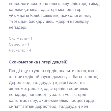
психологиясы және оны шешу әдістері, тиімді
қарым-қатынас әдістері мен әдістері,
ұйымдағы Көшбасшылық, психологиялық
тұрғыдан басқару шешімдерін қабылдау
негіздері.
Оқу жылы - 1
Семестр - 1
Несиелер - 4
Эконометрика (ілгері деңгей)
Пәнді оқу студенттердің аналитикалық және
алгоритмдік ойлауын дамытуға бағытталған;
Деректерді талдаудың қазіргі заманғы
эконометриялық әдістерінің теориялық
негіздері, негіздері туралы түсініктерді
қалыптастыру, экономикалық процестерді
сипаттайтын деректерді талдаудың кең