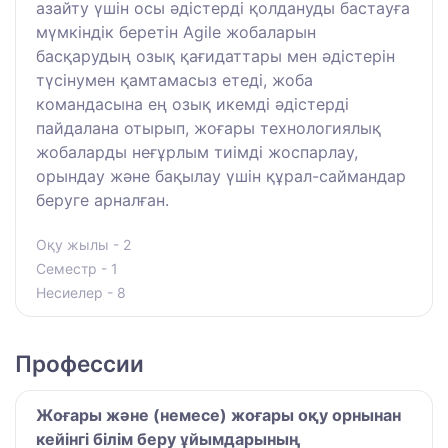
азайту үшін осы әдістерді қолдануды бастауға
мүмкіндік беретін Agile жобаларын
басқарудың озық қағидаттары мен әдістерін
түсінумен қамтамасыз етеді, жоба
командасына ең озық икемді әдістерді
пайдалана отырып, жоғары технологиялық
жобаларды неғұрлым тиімді жоспарлау,
орындау және бақылау үшін құрал-саймандар
беруге арналған.
Оқу жылы - 2
Семестр - 1
Несиелер - 8
Профессии
Жоғары және (немесе) жоғары оқу орнынан
кейінгі білім беру ұйымдарының