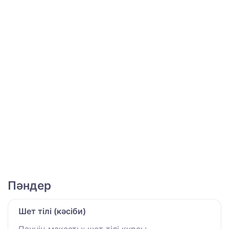
Пәндер
Шет тілі (кәсіби)