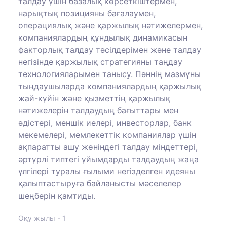
талдау үшін базалық көрсеткіштермен,
нарықтық позицияны бағалаумен,
операциялық және қаржылық нәтижелермен,
компаниялардың құндылық динамикасын
факторлық талдау тәсілдерімен және талдау
негізінде қаржылық стратегияны таңдау
технологияларымен танысу. Пәннің мазмұны
тыңдаушыларда компаниялардың қаржылық
жай-күйін және қызметтің қаржылық
нәтижелерін талдаудың бағыттары мен
әдістері, меншік иелері, инвесторлар, банк
мекемелері, мемлекеттік компаниялар үшін
ақпаратты ашу жөніндегі талдау міндеттері,
әртүрлі типтегі ұйымдарды талдаудың жаңа
үлгілері туралы ғылыми негізделген идеяны
қалыптастыруға байланысты мәселелер
шеңберін қамтиды.
Оқу жылы - 1