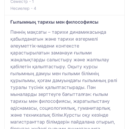
Семестр - 1
Несиелер - 4
Ғылымның тарихы мен философиясы
Пәннің мақсаты – тарихи динамикасында
қабылданатын және тарихи өзгермелі
әлеуметтік-мәдени контексте
қарастырылатын заманауи ғылыми
жаңалықтарды салыстыру және жалпылау
қабілетін қалыптастыру. Оқыту курсы
ғылымның дамуы мен ғылыми білімнің
құрылымы, қоғам дамуындағы ғылымның рөлі
туралы түсінік қалыптастырады. Пән
мыналарды зерттеуге бағытталған: ғылым
тарихы мен философиясы, жаратылыстану
әдіснамасы, социологиялық, гуманитарлық
және техникалық білім.Курсты оқу кезінде
магистранттар білімдерін пайдалана отырып,
біртұтас жүйелі ғылыми дүниетанымға