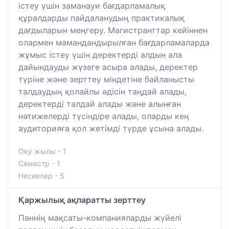
істеу үшін заманауи бағдарламалық
құралдарды пайдаланудың практикалық
дағдыларын меңгеру. Магистранттар кейіннен
олармен мамандандырылған бағдарламаларда
жұмыс істеу үшін деректерді алдын ала
дайындауды жүзеге асыра алады, деректер
түріне және зерттеу міндетіне байланысты
талдаудың қолайлы әдісін таңдай алады,
деректерді талдай алады және алынған
нәтижелерді түсіндіре алады, оларды кең
аудиторияға қол жетімді түрде ұсына алады.
Оқу жылы - 1
Семестр - 1
Несиелер - 5
Қаржылық ақпаратты зерттеу
Пәннің мақсаты-компанияларды жүйелі