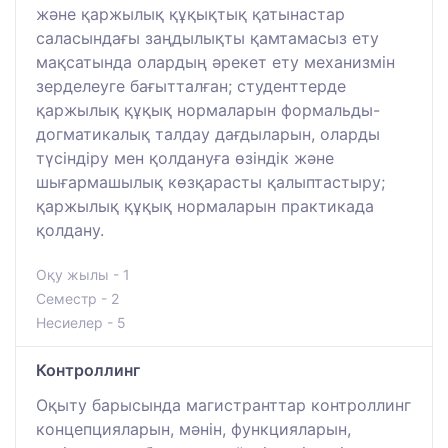
және қаржылық құқықтық қатынастар
саласындағы заңдылықты қамтамасыз ету
мақсатында олардың әрекет ету механизмін
зерделеуге бағытталған; студенттерде
қаржылық құқық нормаларын формальды-
догматикалық талдау дағдыларын, оларды
түсіндіру мен қолдануға өзіндік және
шығармашылық көзқарасты қалыптастыру;
қаржылық құқық нормаларын практикада
қолдану.
Оқу жылы - 1
Семестр - 2
Несиелер - 5
Контроллинг
Оқыту барысында магистранттар контроллинг
концепцияларын, мәнін, функцияларын,