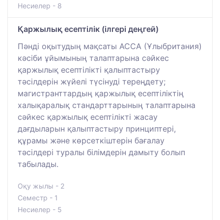
Несиелер - 8
Қаржылық есептілік (ілгері деңгей)
Пәнді оқытудың мақсаты АССА (Ұлыбритания)
кәсіби ұйымының талаптарына сәйкес
қаржылық есептілікті қалыптастыру
тәсілдерін жүйелі түсінуді тереңдету;
магистранттардың қаржылық есептіліктің
халықаралық стандарттарының талаптарына
сәйкес қаржылық есептілікті жасау
дағдыларын қалыптастыру принциптері,
құрамы және көрсеткіштерін бағалау
тәсілдері туралы білімдерін дамыту болып
табылады.
Оқу жылы - 2
Семестр - 1
Несиелер - 5