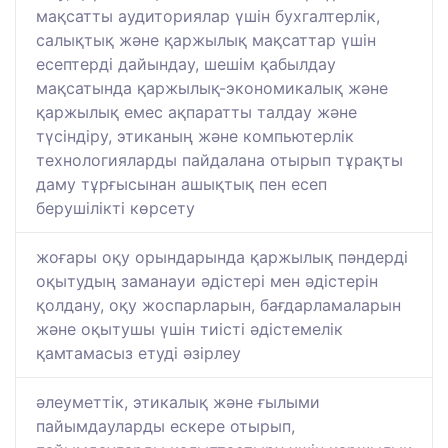
мақсатты аудиториялар үшін бухгалтерлік,
салықтық және қаржылық мақсаттар үшін
есептерді дайындау, шешім қабылдау
мақсатында қаржылық-экономикалық және
қаржылық емес ақпаратты талдау және
түсіндіру, этиканың және компьютерлік
технологияларды пайдалана отырып тұрақты
даму тұрғысынан ашықтық пен есеп
берушілікті көрсету
жоғары оқу орындарында қаржылық пәндерді
оқытудың заманауи әдістері мен әдістерін
қолдану, оқу жоспарларын, бағдарламаларын
және оқытушы үшін тиісті әдістемелік
қамтамасыз етуді әзірлеу
әлеуметтік, этикалық және ғылыми
пайымдауларды ескере отырып,