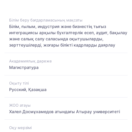
Білім беру бағдарламасының мақсаты
Білім, ғылым, индустрия және бизнестің тығыз
интеграциясы арқылы бухгалтерлік есеп, аудит, бақылау
және салық салу саласында оқытушыларды,
зерттеушілерді, жоғары білікті кадрларды даярлау
Академиялық дәреже
Магистратура
Оқыту тілі
Русский, Қазақша
ЖОО атауы
Халел Досмұхамедов атындағы Атырау университеті
Оқу мерзімі