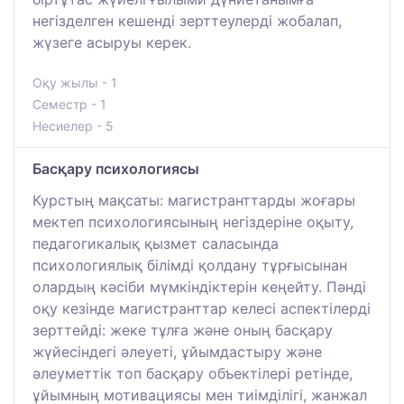
негізделген кешенді зерттеулерді жобалап,
жүзеге асыруы керек.
Оқу жылы - 1
Семестр - 1
Несиелер - 5
Басқару психологиясы
Курстың мақсаты: магистранттарды жоғары
мектеп психологиясының негіздеріне оқыту,
педагогикалық қызмет саласында
психологиялық білімді қолдану тұрғысынан
олардың кәсіби мүмкіндіктерін кеңейту. Пәнді
оқу кезінде магистранттар келесі аспектілерді
зерттейді: жеке тұлға және оның басқару
жүйесіндегі әлеуеті, ұйымдастыру және
әлеуметтік топ басқару объектілері ретінде,
ұйымның мотивациясы мен тиімділігі, жанжал