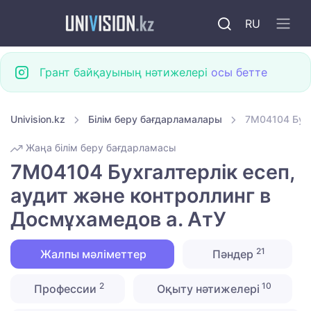
RU
Грант байқауының нәтижелері
осы бетте
Univision.kz
Білім беру бағдарламалары
7M04104 Бухг
Жаңа білім беру бағдарламасы
7M04104 Бухгалтерлік есеп,
аудит және контроллинг в
Досмұхамедов а. АтУ
21
Жалпы мәліметтер
Пәндер
2
10
Профессии
Оқыту нәтижелері