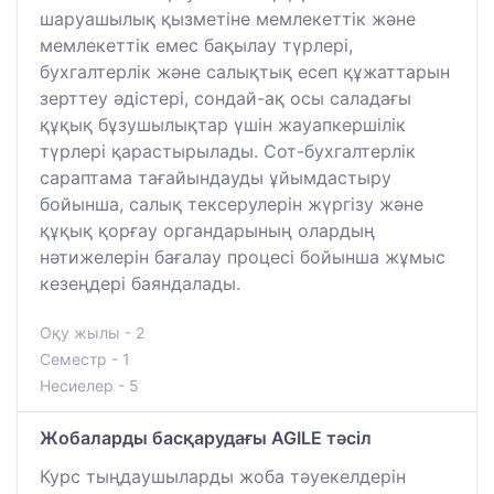
шаруашылық қызметіне мемлекеттік және
мемлекеттік емес бақылау түрлері,
бухгалтерлік және салықтық есеп құжаттарын
зерттеу әдістері, сондай-ақ осы саладағы
құқық бұзушылықтар үшін жауапкершілік
түрлері қарастырылады. Сот-бухгалтерлік
сараптама тағайындауды ұйымдастыру
бойынша, салық тексерулерін жүргізу және
құқық қорғау органдарының олардың
нәтижелерін бағалау процесі бойынша жұмыс
кезеңдері баяндалады.
Оқу жылы - 2
Семестр - 1
Несиелер - 5
Жобаларды басқарудағы AGILE тәсіл
Курс тыңдаушыларды жоба тәуекелдерін