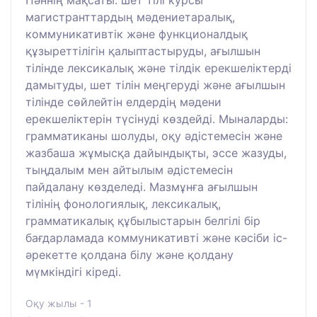
Пәннің мақсаты: шет тілі курсы
магистранттардың мәдениетаралық,
коммуникативтік және функционалдық
құзыреттілігін қалыптастыруды, ағылшын
тілінде лексикалық және тілдік ерекшеліктерді
дамытуды, шет тілін меңгеруді және ағылшын
тілінде сөйлейтін елдердің мәдени
ерекшеліктерін түсінуді көздейді. Мыналарды:
грамматиканы шолуды, оқу әдістемесін және
жазбаша жұмысқа дайындықты, эссе жазуды,
тыңдалым мен айтылым әдістемесін
пайдалану көзделеді. Мазмұнға ағылшын
тілінің фонологиялық, лексикалық,
грамматикалық құбылыстарын белгілі бір
бағдарламада коммуникативті және кәсіби іс-
әрекетте қолдана білу және қолдану
мүмкіндігі кіреді.
Оқу жылы - 1