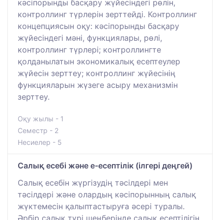
кәсіпорынды басқару жүйесіндегі рөлін,
контроллинг түрлерін зерттейді. Контроллинг
концепциясын оқу: кәсіпорынды басқару
жүйесіндегі мәні, функциялары, рөлі,
контроллинг түрлері; контроллингте
қолданылатын экономикалық есептеулер
жүйесін зерттеу; контроллинг жүйесінің
функцияларын жүзеге асыру механизмін
зерттеу.
Оқу жылы - 1
Семестр - 2
Несиелер - 5
Салық есебі және е-есептілік (ілгері деңгей)
Салық есебін жүргізудің тәсілдері мен
тәсілдері және олардың кәсіпорынның салық
жүктемесін қалыптастыруға әсері туралы.
Әрбір салық түрі шеңберінде салық есептілігін