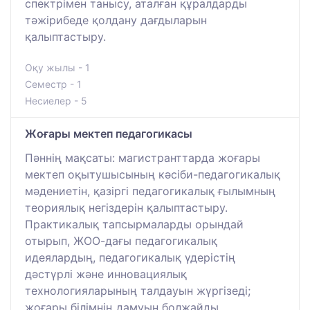
спектрімен танысу, аталған құралдарды
тәжірибеде қолдану дағдыларын
қалыптастыру.
Оқу жылы - 1
Семестр - 1
Несиелер - 5
Жоғары мектеп педагогикасы
Пәннің мақсаты: магистранттарда жоғары
мектеп оқытушысының кәсіби-педагогикалық
мәдениетін, қазіргі педагогикалық ғылымның
теориялық негіздерін қалыптастыру.
Практикалық тапсырмаларды орындай
отырып, ЖОО-дағы педагогикалық
идеялардың, педагогикалық үдерістің
дәстүрлі және инновациялық
технологияларының талдауын жүргізеді;
жоғары білімнің дамуын болжайды,