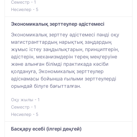
Семестр - 1
Несиелер - 5
Экономикалық зерттеулер әдістемесі
Экономикалық зерттеу әдістемесі пәнді оқу
магистранттардың нарықтық заңдардың
жұмыс істеу заңдылықтарын, принциптерін,
әдістерін, механизмдерін терең меңгеруіне
және алынған білімді практикада кәсіби
қолдануға, Экономикалық зерттеулер
әдіснамасы бойынша ғылыми зерттеулерді
орындай білуге бағытталған.
Оқу жылы - 1
Семестр - 1
Несиелер - 5
Басқару есебі (ілгері деңгей)