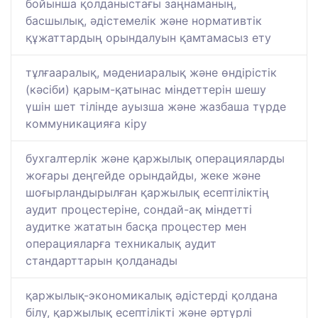
бойынша қолданыстағы заңнаманың,
басшылық, әдістемелік және нормативтік
құжаттардың орындалуын қамтамасыз ету
тұлғааралық, мәдениаралық және өндірістік
(кәсіби) қарым-қатынас міндеттерін шешу
үшін шет тілінде ауызша және жазбаша түрде
коммуникацияға кіру
бухгалтерлік және қаржылық операцияларды
жоғары деңгейде орындайды, жеке және
шоғырландырылған қаржылық есептіліктің
аудит процестеріне, сондай-ақ міндетті
аудитке жататын басқа процестер мен
операцияларға техникалық аудит
стандарттарын қолданады
қаржылық-экономикалық әдістерді қолдана
білу, қаржылық есептілікті және әртүрлі