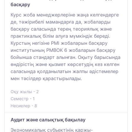
басқару
Курс жоба менеджерлеріне жаңа келгендерге
де, тәжірибелі мамандарға да, жобаларды
басқару саласында терең теориялық және
практикалық білім алуға мүмкіндік береді.
Курстың негізіне PMI жобаларын басқару
институтының PMBOK 6 жобаларын басқару
бойынша стандарт алынған. Оқыту барысында
өндірістің және қызмет көрсетудің кез келген
саласында қолданылатын жалпы әдістемелер
мен тәсілдер қарастырылады.
Оқу жылы - 2
Семестр - 1
Несиелер - 8
Аудит және салықтық бақылау
Экономикалық субъектінің қаржы-