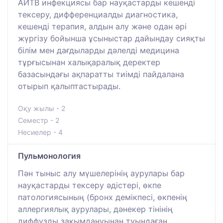
АИТВ инфекциясы бар науқастарды кешенді
тексеру, дифференциалды диагностика,
кешенді терапия, алдын алу және одан әрі
жүргізу бойынша ұсыныстар дайындау сияқты
білім мен дағдыларды дәлелді медицина
тұрғысынан халықаралық деректер
базасындағы ақпаратты тиімді пайдалана
отырып қалыптастырады.
Оқу жылы - 2
Семестр - 2
Несиелер - 4
Пульмонология
Пән тыныс алу мүшелерінің аурулары бар
науқастарды тексеру әдістері, өкпе
патологиясының (бронх демікпесі, өкпенің
аллергиялық аурулары, дәнекер тінінің
диффузды зақымдануынан туындаған