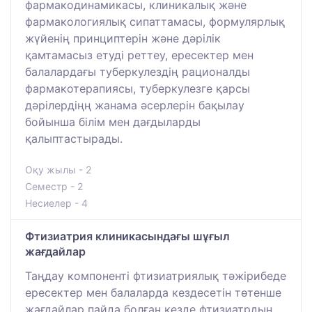
фармакодинамикасы, клиникалық және
фармакологиялық сипаттамасы, формулярлық
жүйенің принциптерін және дәрілік
қамтамасыз етуді реттеу, ересектер мен
балалардағы туберкулездің рационалды
фармакотерапиясы, туберкулезге қарсы
дәрілердіңң жанама әсерлерін бақылау
бойынша білім мен дағдыларды
қалыптастырады.
Оқу жылы - 2
Семестр - 2
Несиелер - 4
Фтизиатрия клиникасындағы шұғыл
жағдайлар
Таңдау компоненті фтизиатриялық тәжірибеде
ересектер мен балаларда кездесетін төтенше
жағдайлар пайда болған кезде фтизиатрдың