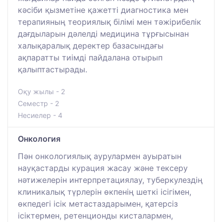
кәсіби қызметіне қажетті диагностика мен
терапияның теориялық білімі мен тәжірибелік
дағдыларын дәлелді медицина тұрғысынан
халықаралық деректер базасындағы
ақпаратты тиімді пайдалана отырып
қалыптастырады.
Оқу жылы - 2
Семестр - 2
Несиелер - 4
Онкология
Пән онкологиялық аурулармен ауыратын
науқастарды курация жасау және тексеру
нәтижелерін интерпретациялау, туберкулездің
клиникалық түрлерін өкпенің шеткі ісігімен,
өкпедегі ісік метастаздарымен, қатерсіз
ісіктермен, ретенционды кисталармен,