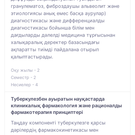
гранулематоз, фиброздаушы альвеолит және
этиологиясы анық емес басқа аурулар)
диагностикасы және дифференциалды
диагностикасы бойынша білім мен
дағдыларды дәлелді медицина тұрғысынан
халықаралық деректер базасындағы
ақпаратты тиімді пайдалана отырып
қалыптастырады.
Оқу жылы - 2
Семестр - 2
Несиелер - 4
Туберкулезбен ауыратын науқастарда
клиникалық фармакология және рационалды
фармакотерапия принциптері
Таңдау компоненті туберкулезге қарсы
дәрілердің фармакокинетикасы мен