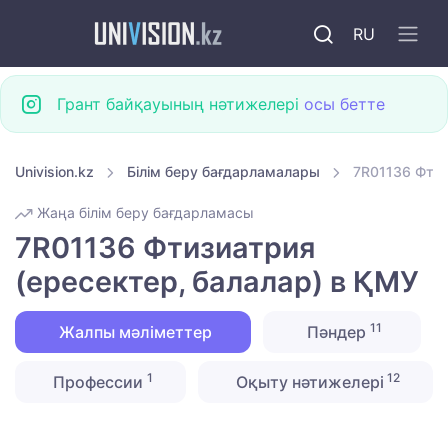
RU
Грант байқауының нәтижелері
осы бетте
Univision.kz
Білім беру бағдарламалары
7R01136 Фтиз
Жаңа білім беру бағдарламасы
7R01136 Фтизиатрия
(ересектер, балалар) в ҚМУ
11
Жалпы мәліметтер
Пәндер
1
12
Профессии
Оқыту нәтижелері