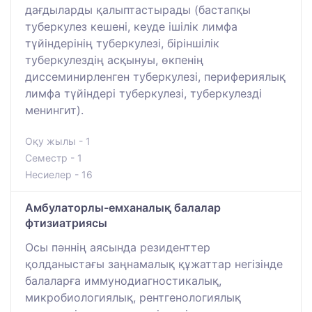
дағдыларды қалыптастырады (бастапқы
туберкулез кешені, кеуде ішілік лимфа
түйіндерінің туберкулезі, біріншілік
туберкулездің асқынуы, өкпенің
диссеминирленген туберкулезі, перифериялық
лимфа түйіндері туберкулезі, туберкулезді
менингит).
Оқу жылы - 1
Семестр - 1
Несиелер - 16
Амбулаторлы-емханалық балалар
фтизиатриясы
Осы пәннің аясында резиденттер
қолданыстағы заңнамалық құжаттар негізінде
балаларға иммунодиагностикалық,
микробиологиялық, рентгенологиялық