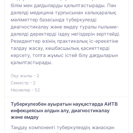
білім мен дағдыларды қалыптастырады. Пән
дәлелді медицина тұрғысынан халықаралық
мәліметтер базасында туберкулезді
диагностикалау және емдеу туралы ғылыми-
дәлелді деректерді іздеу негіздерін зерттейді.
Резиденттер өзінің практикалық іс-әрекетіне
талдау жасау, көшбасшылық қасиеттерді
көрсету, топта жұмыс істей білу дағдыларын
қалыптастырады.
Оқу жылы - 2
Семестр - 2
Несиелер - 52
Туберкулезбен ауыратын науқастарда АИТВ
инфекциясын алдын алу, диагностикалау
және емдеу
Таңдау компоненті туберкулездің жанасқан