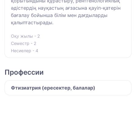
қорытындыны құрастыру, рентгенологиялық
әдістердің науқастың ағзасына қауіп-қатерін
бағалау бойынша білім мен дағдыларды
қалыптастырады.
Оқу жылы - 2
Семестр - 2
Несиелер - 4
Профессии
Фтизиатрия (ересектер, балалар)