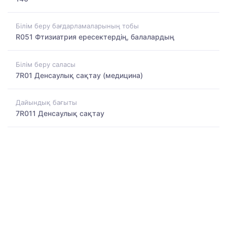
Білім беру бағдарламаларының тобы
R051 Фтизиатрия ересектердің, балалардың
Білім беру саласы
7R01 Денсаулық сақтау (медицина)
Дайындық бағыты
7R011 Денсаулық сақтау