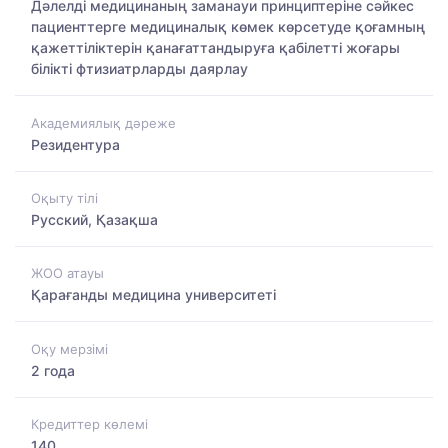
Дәлелді медицинаның заманауи принциптеріне сәйкес
пациенттерге медициналық көмек көрсетуде қоғамның
қажеттіліктерін қанағаттандыруға қабілетті жоғары
білікті фтизиатрларды даярлау
Академиялық дәреже
Резидентура
Оқыту тілі
Русский, Қазақша
ЖОО атауы
Қарағанды медицина университеті
Оқу мерзімі
2 года
Кредиттер көлемі
140