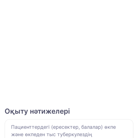
Оқыту нәтижелері
Пациенттердегі (ересектер, балалар) өкпе
және өкпеден тыс туберкулездің