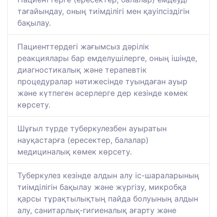
тағайындау, оның тиімділігі мен қауіпсіздігін
бақылау.
Пациенттердегі жағымсыз дәрілік
реакциялары бар емделушілерге, оның ішінде,
диагностикалық және терапевтік
процедуралар нәтижесінде туындаған ауыр
және күтпеген әсерлерге дер кезінде көмек
көрсету.
Шұғыл түрде туберкулезбен ауыратын
науқастарға (ересектер, балалар)
медициналық көмек көрсету.
Туберкулез кезінде алдын алу іс-шараларының
тиімділігін бақылау және жүргізу, микробқа
қарсы тұрақтылықтың пайда болуының алдын
алу, санитарлық-гигиеналық ағарту және