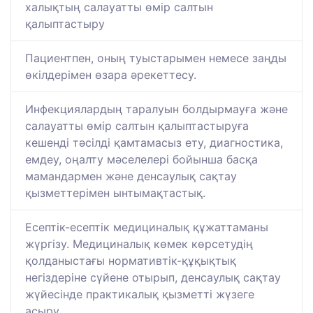
халықтың салауатты өмір салтын
қалыптастыру
Пациентпен, оның туыстарымен немесе заңды
өкілдерімен өзара әрекеттесу.
Инфекциялардың таралуын болдырмауға және
салауатты өмір салтын қалыптастыруға
кешенді тәсілді қамтамасыз ету, диагностика,
емдеу, оңалту мәселелері бойынша басқа
мамандармен және денсаулық сақтау
қызметтерімен ынтымақтастық.
Есептік-есептік медициналық құжаттаманы
жүргізу. Медициналық көмек көрсетудің
қолданыстағы нормативтік-құқықтық
негіздеріне сүйене отырып, денсаулық сақтау
жүйесінде практикалық қызметті жүзеге
асыру