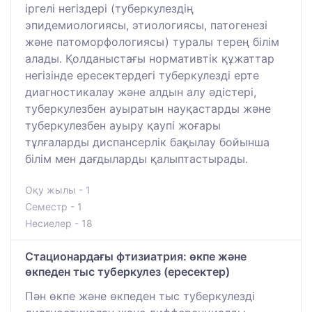
іргелі негіздері (туберкулездің
эпидемиологиясы, этиологиясы, патогенезі
және патоморфологиясы) туралы терең білім
алады. Қолданыстағы нормативтік құжаттар
негізінде ересектердегі туберкулезді ерте
диагностикалау және алдын алу әдістері,
туберкулезбен ауыратын науқастарды және
туберкулезбен ауыру қаупі жоғары
тұлғаларды диспансерлік бақылау бойынша
білім мен дағдыларды қалыптастырады.
Оқу жылы - 1
Семестр - 1
Несиелер - 18
Стационардағы фтизиатрия: өкпе және
өкпеден тыс туберкулез (ересектер)
Пән өкпе және өкпеден тыс туберкулезді