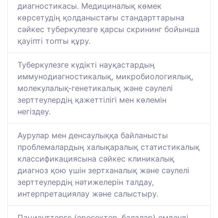
диагностикасы. Медициналық көмек
көрсетудің қолданыстағы стандарттарына
сәйкес туберкулезге қарсы скрининг бойынша
қауіпті топты құру.
Туберкулезге күдікті науқастардың
иммунодиагностикалық, микробиологиялық,
молекулалық-генетикалық және сәулелі
зерттеулердің қажеттілігі мен көлемін
негіздеу.
Аурулар мен денсаулыққа байланысты
проблемалардың халықаралық статистикалық
классификациясына сәйкес клиникалық
диагноз қою үшін зертханалық және сәулелі
зерттеулердің нәтижелерін талдау,
интерпретациялау және салыстыру.
Пациенттерге (ересектер, балалар) емдеуді