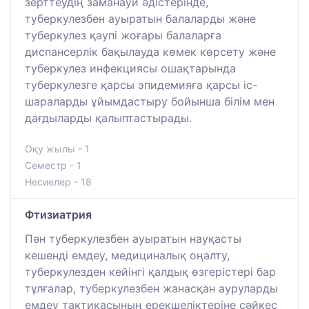
зерттеудің заманауи әдістерінде,
туберкулезбен ауыратын балаларды және
туберкулез қаупі жоғары балаларға
диспансерлік бақылауда көмек көрсету және
туберкулез инфекциясы ошақтарында
туберкулезге қарсы эпидемияға қарсы іс-
шараларды ұйымдастыру бойынша білім мен
дағдыларды қалыптастырады.
Оқу жылы - 1
Семестр - 1
Несиелер - 18
Фтизиатрия
Пән туберкулезбен ауыратын науқасты
кешенді емдеу, медициналық оңалту,
туберкулезден кейінгі қалдық өзгерістері бар
тұлғалар, туберкулезбен жанасқан ауруларды
емдеу тактикасының ерекшеліктеріне сәйкес