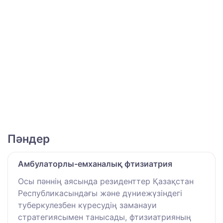
Пәндер
Амбулаторлы-емханалық фтизиатрия
Осы пәннің аясында резиденттер Қазақстан
Республикасындағы және дүниежүзіндегі
туберкулезбен күресудің заманауи
стратегиясымен танысады, фтизиатрияның