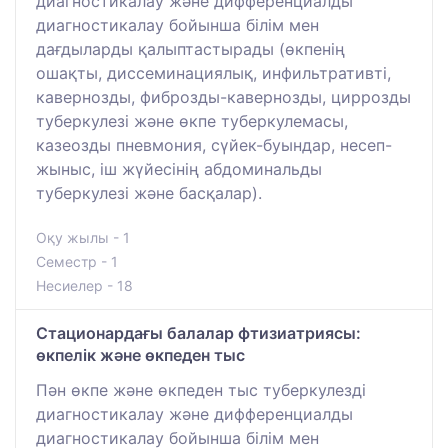
диагностикалау және дифференциалды
диагностикалау бойынша білім мен
дағдыларды қалыптастырады (өкпенің
ошақты, диссеминациялық, инфильтративті,
кавернозды, фиброзды-кавернозды, циррозды
туберкулезі және өкпе туберкулемасы,
казеозды пневмония, сүйек-буындар, несеп-
жыныс, іш жүйесінің абдоминальды
туберкулезі және басқалар).
Оқу жылы - 1
Семестр - 1
Несиелер - 18
Стационардағы балалар фтизиатриясы:
өкпелік және өкпеден тыс
Пән өкпе және өкпеден тыс туберкулезді
диагностикалау және дифференциалды
диагностикалау бойынша білім мен