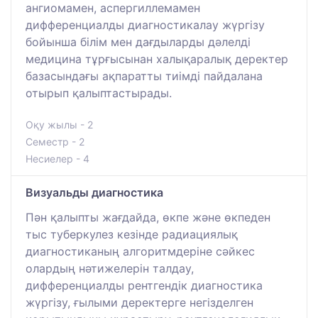
ангиомамен, аспергиллемамен
дифференциалды диагностикалау жүргізу
бойынша білім мен дағдыларды дәлелді
медицина тұрғысынан халықаралық деректер
базасындағы ақпаратты тиімді пайдалана
отырып қалыптастырады.
Оқу жылы - 2
Семестр - 2
Несиелер - 4
Визуальды диагностика
Пән қалыпты жағдайда, өкпе және өкпеден
тыс туберкулез кезінде радиациялық
диагностиканың алгоритмдеріне сәйкес
олардың нәтижелерін талдау,
дифференциалды рентгендік диагностика
жүргізу, ғылыми деректерге негізделген