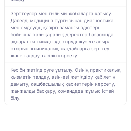
Зерттеулер мен ғылыми жобаларға қатысу.
Дәлелді медицина тұрғысынан диагностика
мен емдеудің қазіргі заманғы әдістері
бойынша халықаралық деректер базасында
ақпаратты тиімді іздестіруді жүзеге асыра
отырып, клиникалық жағдайларға зерттеу
және талдау тәсілін көрсету.
Кәсіби жетілдіруге ұмтылу. Өзінің практикалық
қызметін талдау, өзін-өзі жетілдіру қабілетін
дамыту, көшбасшылық қасиеттерін көрсету,
жанжалды басқару, командада жұмыс істей
білу.