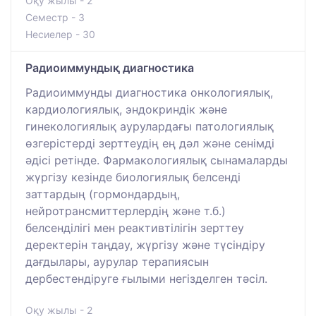
Оқу жылы - 2
Семестр - 3
Несиелер - 30
Радиоиммундық диагностика
Радиоиммунды диагностика онкологиялық,
кардиологиялық, эндокриндік және
гинекологиялық аурулардағы патологиялық
өзгерістерді зерттеудің ең дәл және сенімді
әдісі ретінде. Фармакологиялық сынамаларды
жүргізу кезінде биологиялық белсенді
заттардың (гормондардың,
нейротрансмиттерлердің және т.б.)
белсенділігі мен реактивтілігін зерттеу
деректерін таңдау, жүргізу және түсіндіру
дағдылары, аурулар терапиясын
дербестендіруге ғылыми негізделген тәсіл.
Оқу жылы - 2