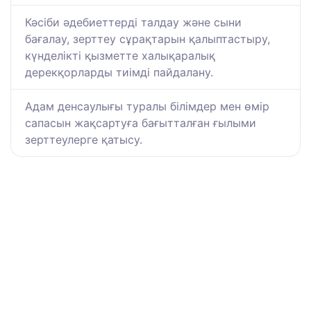
Кәсіби әдебиеттерді талдау және сыни
бағалау, зерттеу сұрақтарын қалыптастыру,
күнделікті қызметте халықаралық
дерекқорларды тиімді пайдалану.
Адам денсаулығы туралы білімдер мен өмір
сапасын жақсартуға бағытталған ғылыми
зерттеулерге қатысу.