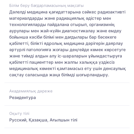
Білім беру бағдарламасының мақсаты
Дәлелді медицина қағидаттарына сәйкес радиоактивті
материалдарды және радиациялық әдістер мен
технологияларды пайдалана отырып, организмнің
аурулары мен жай-күйін диагностикалау және емдеу
бойынша кәсіби білімі мен дағдылары бар бәсекеге
қабілетті, білікті ядролық медицина дәрігерін даярлау
әртүрлі патологияға жоғары деңгейде көмек көрсетуге
және тиімді алдын алу іс-шараларын ұйымдастыруға
қабілетті пациенттер мен жалпы халыққа үздіксіз
медициналық көмекті қамтамасыз ету үшін денсаулық
сақтау саласында жаңа білімді шоғырландыру.
Академиялық дәреже
Резидентура
Оқыту тілі
Русский, Қазақша, Ағылшын тілі