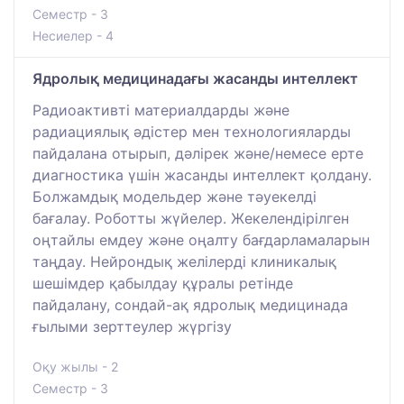
Семестр - 3
Несиелер - 4
Ядролық медицинадағы жасанды интеллект
Радиоактивті материалдарды және
радиациялық әдістер мен технологияларды
пайдалана отырып, дәлірек және/немесе ерте
диагностика үшін жасанды интеллект қолдану.
Болжамдық модельдер және тәуекелді
бағалау. Роботты жүйелер. Жекелендірілген
оңтайлы емдеу және оңалту бағдарламаларын
таңдау. Нейрондық желілерді клиникалық
шешімдер қабылдау құралы ретінде
пайдалану, сондай-ақ ядролық медицинада
ғылыми зерттеулер жүргізу
Оқу жылы - 2
Семестр - 3