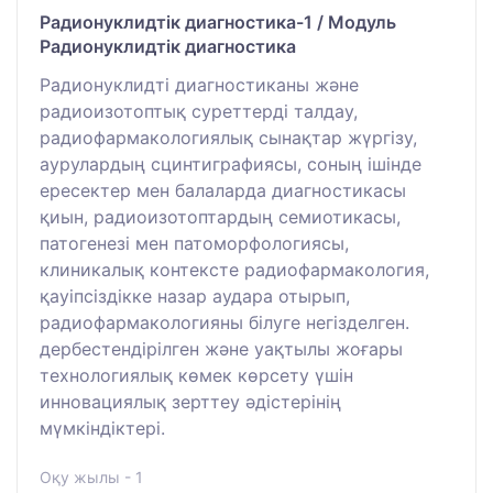
Радионуклидтік диагностика-1 / Модуль
Радионуклидтік диагностика
Радионуклидті диагностиканы және
радиоизотоптық суреттерді талдау,
радиофармакологиялық сынақтар жүргізу,
аурулардың сцинтиграфиясы, соның ішінде
ересектер мен балаларда диагностикасы
қиын, радиоизотоптардың семиотикасы,
патогенезі мен патоморфологиясы,
клиникалық контексте радиофармакология,
қауіпсіздікке назар аудара отырып,
радиофармакологияны білуге негізделген.
дербестендірілген және уақтылы жоғары
технологиялық көмек көрсету үшін
инновациялық зерттеу әдістерінің
мүмкіндіктері.
Оқу жылы - 1