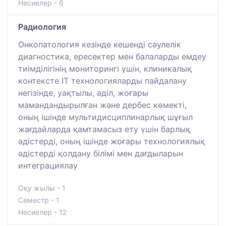
Несиелер - 6
Радиология
Онкопатология кезінде кешенді сәулелік
диагностика, ересектер мен балаларды емдеу
тиімділігінің мониторингі үшін, клиникалық
контексте IT технологияларды пайдалану
негізінде, уақтылы, әділ, жоғары
мамандандырылған және дербес көмекті,
оның ішінде мультидисциплинарлық шұғыл
жағдайларда қамтамасыз ету үшін барлық
әдістерді, оның ішінде жоғары технологиялық
әдістерді қолдану білімі мен дағдыларын
интеграциялау
Оқу жылы - 1
Семестр - 1
Несиелер - 12