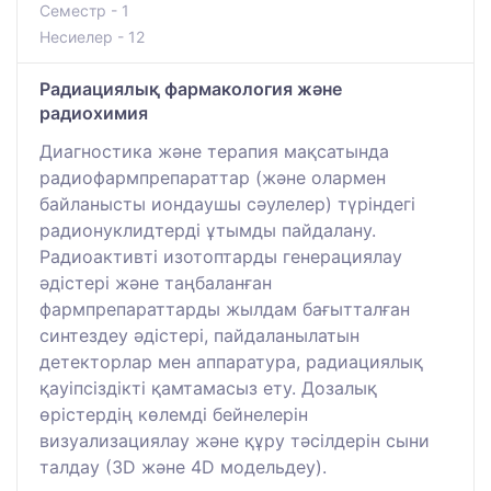
Семестр - 1
Несиелер - 12
Радиациялық фармакология және
радиохимия
Диагностика және терапия мақсатында
радиофармпрепараттар (және олармен
байланысты иондаушы сәулелер) түріндегі
радионуклидтерді ұтымды пайдалану.
Радиоактивті изотоптарды генерациялау
әдістері және таңбаланған
фармпрепараттарды жылдам бағытталған
синтездеу әдістері, пайдаланылатын
детекторлар мен аппаратура, радиациялық
қауіпсіздікті қамтамасыз ету. Дозалық
өрістердің көлемді бейнелерін
визуализациялау және құру тәсілдерін сыни
талдау (3D және 4D модельдеу).