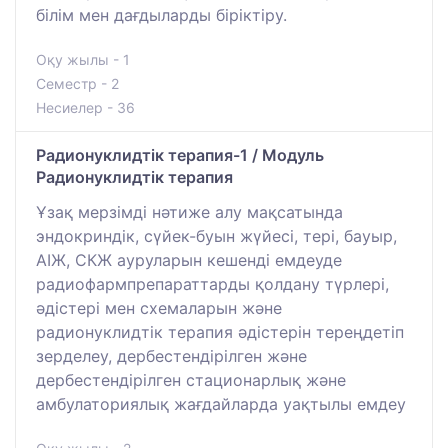
білім мен дағдыларды біріктіру.
Оқу жылы - 1
Семестр - 2
Несиелер - 36
Радионуклидтік терапия-1 / Модуль
Радионуклидтік терапия
Ұзақ мерзімді нәтиже алу мақсатында
эндокриндік, сүйек-буын жүйесі, тері, бауыр,
АІЖ, СКЖ ауруларын кешенді емдеуде
радиофармпрепараттарды қолдану түрлері,
әдістері мен схемаларын және
радионуклидтік терапия әдістерін тереңдетіп
зерделеу, дербестендірілген және
дербестендірілген стационарлық және
амбулаториялық жағдайларда уақтылы емдеу