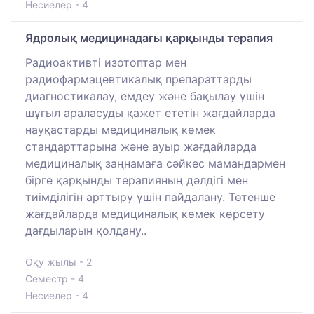
Несиелер - 4
Ядролық медицинадағы қарқынды терапия
Радиоактивті изотоптар мен
радиофармацевтикалық препараттарды
диагностикалау, емдеу және бақылау үшін
шұғыл араласуды қажет ететін жағдайларда
науқастарды медициналық көмек
стандарттарына және ауыр жағдайларда
медициналық заңнамаға сәйкес мамандармен
бірге қарқынды терапияның дәлдігі мен
тиімділігін арттыру үшін пайдалану. Төтенше
жағдайларда медициналық көмек көрсету
дағдыларын қолдану..
Оқу жылы - 2
Семестр - 4
Несиелер - 4