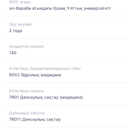
ЖОО атауы
әл-Фараби атындағы Қазақ Ұлттық университеті
Оқу мерзімі
2 года
Кредиттер көлемі
140
Білім беру бағдарламаларының тобы
R052 Ядролық медицина
Білім беру саласы
7R01 Денсаулық сақтау (медицина)
Дайындық бағыты
7R011 Денсаулық сақтау