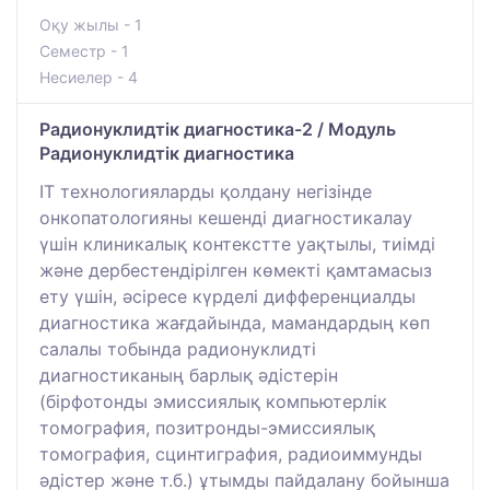
Оқу жылы - 1
Семестр - 1
Несиелер - 4
Радионуклидтік диагностика-2 / Модуль
Радионуклидтік диагностика
IT технологияларды қолдану негізінде
онкопатологияны кешенді диагностикалау
үшін клиникалық контекстте уақтылы, тиімді
және дербестендірілген көмекті қамтамасыз
ету үшін, әсіресе күрделі дифференциалды
диагностика жағдайында, мамандардың көп
салалы тобында радионуклидті
диагностиканың барлық әдістерін
(бірфотонды эмиссиялық компьютерлік
томография, позитронды-эмиссиялық
томография, сцинтиграфия, радиоиммунды
әдістер және т.б.) ұтымды пайдалану бойынша