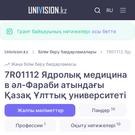
RU
Грант байқауының нәтижелері
осы бетте
Univision.kz
Білім беру бағдарламалары
7R01112 Ядро
Жаңа білім беру бағдарламасы
7R01112 Ядролық медицина
в әл-Фараби атындағы
Қазақ Ұлттық университеті
10
Жалпы мәліметтер
Пәндер
1
10
Профессии
Оқыту нәтижелері