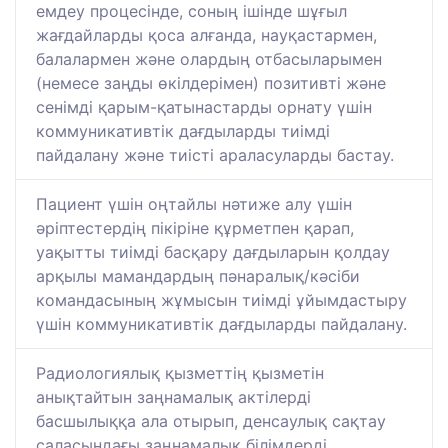
емдеу процесінде, соның ішінде шұғыл
жағдайларды қоса алғанда, науқастармен,
балалармен және олардың отбасыларымен
(немесе заңды өкілдерімен) позитивті және
сенімді қарым-қатынастарды орнату үшін
коммуникативтік дағдыларды тиімді
пайдалану және тиісті араласуларды бастау.
Пациент үшін оңтайлы нәтиже алу үшін
әріптестердің пікіріне құрметпен қарап,
уақытты тиімді басқару дағдыларын қолдау
арқылы мамандардың пәнаралық/кәсіби
командасының жұмысын тиімді ұйымдастыру
үшін коммуникативтік дағдыларды пайдалану.
Радиологиялық қызметтің қызметін
анықтайтын заңнамалық актілерді
басшылыққа ала отырып, денсаулық сақтау
саласындағы заңнамалық білімдерді,