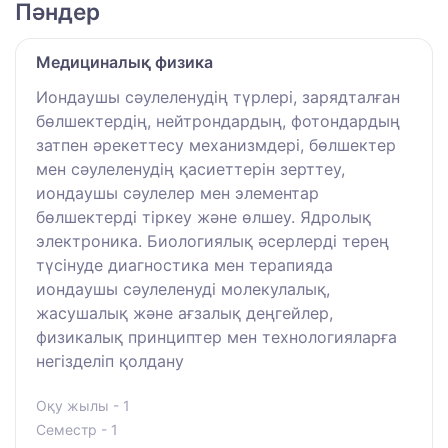
Пәндер
Медициналық физика
Иондаушы сәулеленудің түрлері, зарядталған
бөлшектердің, нейтрондардың, фотондардың
затпен әрекеттесу механизмдері, бөлшектер
мен сәулеленудің қасиеттерін зерттеу,
иондаушы сәулелер мен элементар
бөлшектерді тіркеу және өлшеу. Ядролық
электроника. Биологиялық әсерлерді терең
түсінуде диагностика мен терапияда
иондаушы сәулеленуді молекулалық,
жасушалық және ағзалық деңгейлер,
физикалық принциптер мен технологияларға
негізделіп қолдану
Оқу жылы - 1
Семестр - 1