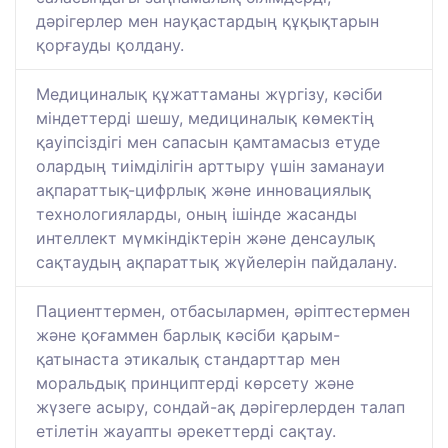
дәрігерлер мен науқастардың құқықтарын
қорғауды қолдану.
Медициналық құжаттаманы жүргізу, кәсіби
міндеттерді шешу, медициналық көмектің
қауіпсіздігі мен сапасын қамтамасыз етуде
олардың тиімділігін арттыру үшін заманауи
ақпараттық-цифрлық және инновациялық
технологияларды, оның ішінде жасанды
интеллект мүмкіндіктерін және денсаулық
сақтаудың ақпараттық жүйелерін пайдалану.
Пациенттермен, отбасылармен, әріптестермен
және қоғаммен барлық кәсіби қарым-
қатынаста этикалық стандарттар мен
моральдық принциптерді көрсету және
жүзеге асыру, сондай-ақ дәрігерлерден талап
етілетін жауапты әрекеттерді сақтау.