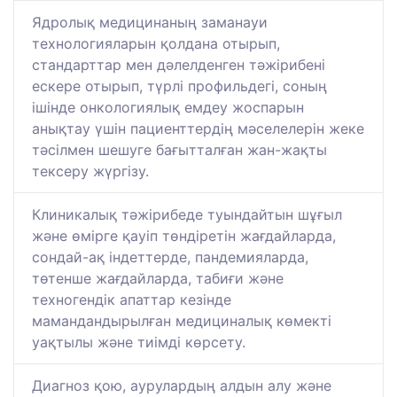
Ядролық медицинаның заманауи
технологияларын қолдана отырып,
стандарттар мен дәлелденген тәжірибені
ескере отырып, түрлі профильдегі, соның
ішінде онкологиялық емдеу жоспарын
анықтау үшін пациенттердің мәселелерін жеке
тәсілмен шешуге бағытталған жан-жақты
тексеру жүргізу.
Клиникалық тәжірибеде туындайтын шұғыл
және өмірге қауіп төндіретін жағдайларда,
сондай-ақ індеттерде, пандемияларда,
төтенше жағдайларда, табиғи және
техногендік апаттар кезінде
мамандандырылған медициналық көмекті
уақтылы және тиімді көрсету.
Диагноз қою, аурулардың алдын алу және