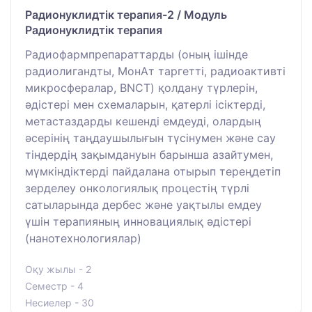
Радионуклидтік терапия-2 / Модуль
Радионуклидтік терапия
Радиофармпрепараттарды (оның ішінде
радиолигандты, МонАт таргетті, радиоактивті
микросфералар, BNCT) қолдану түрлерін,
әдістері мен схемаларын, қатерлі ісіктерді,
метастаздарды кешенді емдеуді, олардың
әсерінің таңдаушылығын түсінумен және сау
тіндердің зақымдануын барынша азайтумен,
мүмкіндіктерді пайдалана отырып тереңдетіп
зерделеу онкологиялық процестің түрлі
сатыларында дербес және уақтылы емдеу
үшін терапияның инновациялық әдістері
(нанотехнологиялар)
Оқу жылы - 2
Семестр - 4
Несиелер - 30