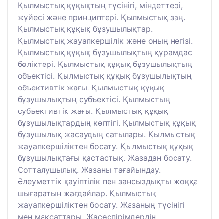
Қылмыстық құқықтың түсінігі, міндеттері,
жүйесі және принциптері. Қылмыстық заң.
Қылмыстық құқық бұзушылықтар.
Қылмыстық жауапкершілік және оның негізі.
Қылмыстық құқық бұзушылықтың құрамдас
бөліктері. Қылмыстық құқық бұзушылықтың
объектісі. Қылмыстық құқық бұзушылықтың
объективтік жағы. Қылмыстық құқық
бұзушылықтың субъектісі. Қылмыстың
субъективтік жағы. Қылмыстық құқық
бұзушылықтардың көптігі. Қылмыстық құқық
бұзушылық жасаудың сатылары. Қылмыстық
жауапкершіліктен босату. Қылмыстық құқық
бұзушылықтағы қастастық. Жазадан босату.
Сотталушылық. Жазаны тағайындау.
Әлеуметтік қауіптілік пен заңсыздықты жоққа
шығаратын жағдайлар. Қылмыстық
жауапкершіліктен босату. Жазаның түсінігі
мен мақсаттары. Жасөспірімдердің