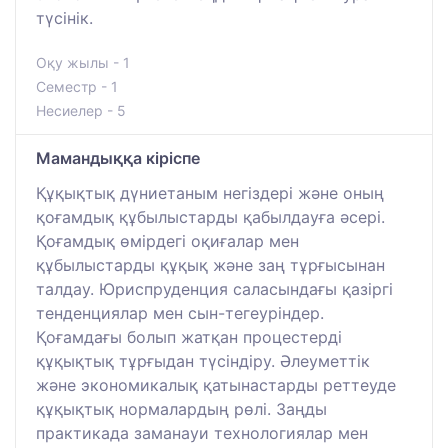
түсінік.
Оқу жылы - 1
Семестр - 1
Несиелер - 5
Мамандыққа кіріспе
Құқықтық дүниетаным негіздері және оның
қоғамдық құбылыстарды қабылдауға әсері.
Қоғамдық өмірдегі оқиғалар мен
құбылыстарды құқық және заң тұрғысынан
талдау. Юриспруденция саласындағы қазіргі
тенденциялар мен сын-тегеуріндер.
Қоғамдағы болып жатқан процестерді
құқықтық тұрғыдан түсіндіру. Әлеуметтік
және экономикалық қатынастарды реттеуде
құқықтық нормалардың рөлі. Заңды
практикада заманауи технологиялар мен