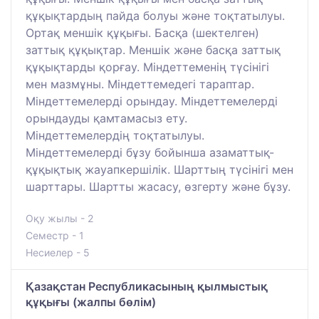
құқықтардың пайда болуы және тоқтатылуы.
Ортақ меншік құқығы. Басқа (шектелген)
заттық құқықтар. Меншік және басқа заттық
құқықтарды қорғау. Міндеттеменің түсінігі
мен мазмұны. Міндеттемедегі тараптар.
Міндеттемелерді орындау. Міндеттемелерді
орындауды қамтамасыз ету.
Міндеттемелердің тоқтатылуы.
Міндеттемелерді бұзу бойынша азаматтық-
құқықтық жауапкершілік. Шарттың түсінігі мен
шарттары. Шартты жасасу, өзгерту және бұзу.
Оқу жылы - 2
Семестр - 1
Несиелер - 5
Қазақстан Республикасының қылмыстық
құқығы (жалпы бөлім)