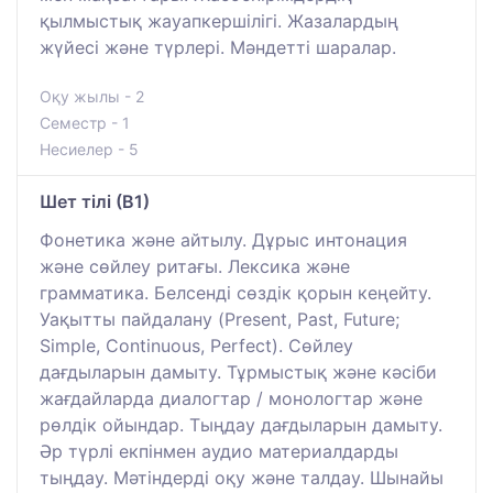
қылмыстық жауапкершілігі. Жазалардың
жүйесі және түрлері. Мәндетті шаралар.
Оқу жылы - 2
Семестр - 1
Несиелер - 5
Шет тілі (В1)
Фонетика және айтылу. Дұрыс интонация
және сөйлеу ритағы. Лексика және
грамматика. Белсенді сөздік қорын кеңейту.
Уақытты пайдалану (Present, Past, Future;
Simple, Continuous, Perfect). Сөйлеу
дағдыларын дамыту. Тұрмыстық және кәсіби
жағдайларда диалогтар / монологтар және
рөлдік ойындар. Тыңдау дағдыларын дамыту.
Әр түрлі екпінмен аудио материалдарды
тыңдау. Мәтіндерді оқу және талдау. Шынайы