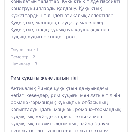
қойылатын талаптар. Құқықтық тілде пассивті
конструкцияларды қолдану. Құқықтық
құжаттардың тіліндегі этикалық аспектілер.
Құқықтық мәтіндерді аудару мәселелері.
Құқықтық тілдің құқықтық қауіпсіздік пен
құқықосудың ретіндегі рөлі.
Оқу жылы - 1
Семестр - 2
Несиелер - 3
Рим құқығы және латын тілі
Антикалық Римде құқықтың дамуындағы
негізгі кезеңдер, рим құқығы мен латын тілінің
романо-германдық құқықтық отбасының
қалыптасуындағы маңызы; романо-германдық
құқықтық жүйеде заңдық техника мен
құқықтық терминологияның пайда болуы
туралы негізгі түсініктерді қалыптастыру,