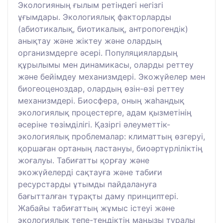
Экологияның ғылым ретіндегі негізгі
ұғымдары. Экологиялық факторларды
(абиотикалық, биотикалық, антропогендік)
анықтау және жіктеу және олардың
организмдерге әсері. Популяциялардың
құрылымы мен динамикасы, оларды реттеу
және бейімдеу механизмдері. Экожүйелер мен
биогеоценоздар, олардың өзін-өзі реттеу
механизмдері. Биосфера, оның жаһандық
экологиялық процестерге, адам қызметінің
әсеріне төзімділігі. Қазіргі әлеуметтік-
экологиялық проблемалар: климаттың өзгеруі,
қоршаған ортаның ластануы, биоәртүрліліктің
жоғалуы. Табиғатты қорғау және
экожүйелерді сақтауға және табиғи
ресурстарды ұтымды пайдалануға
бағытталған тұрақты даму принциптері.
Жабайы табиғаттың жұмыс істеуі және
экологиялық тепе-теңдіктің маңызы туралы