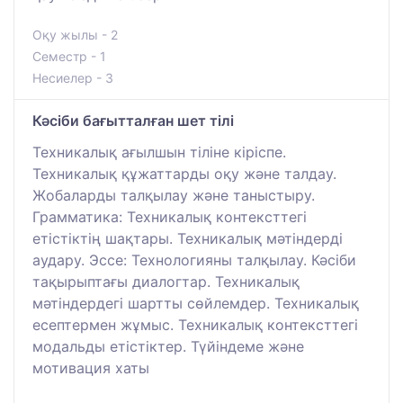
Оқу жылы - 2
Семестр - 1
Несиелер - 3
Кәсіби бағытталған шет тілі
Техникалық ағылшын тіліне кіріспе.
Техникалық құжаттарды оқу және талдау.
Жобаларды талқылау және таныстыру.
Грамматика: Техникалық контексттегі
етістіктің шақтары. Техникалық мәтіндерді
аудару. Эссе: Технологияны талқылау. Кәсіби
тақырыптағы диалогтар. Техникалық
мәтіндердегі шартты сөйлемдер. Техникалық
есептермен жұмыс. Техникалық контексттегі
модальды етістіктер. Түйіндеме және
мотивация хаты