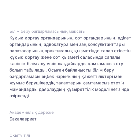
Білім беру бағдарламасының мақсаты
Құқық қорғау органдарының, сот органдарының, әділет
органдарының, адвокатура мен заң консультанттары
палаталарының практикалық қызметінде талап етілетін
құқық қорғау және сот қызметі саласында сапалы
кәсіптік білім алу үшін жағдайларды қамтамасыз ету
болып табылады. Осыған байланысты білім беру
бағдарламасы еңбек нарығының қажеттіліктері мен
жұмыс берушілердің талаптарын қамтамасыз ететін
мамандарды даярлаудың құзыреттілік моделі негізінде
әзірленді.
Академиялық дәреже
Бакалавриат
Оқыту тілі