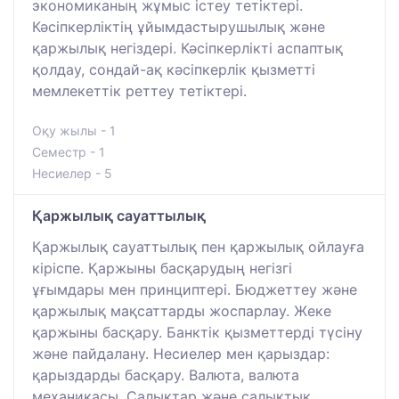
экономиканың жұмыс істеу тетіктері.
Кәсіпкерліктің ұйымдастырушылық және
қаржылық негіздері. Кәсіпкерлікті аспаптық
қолдау, сондай-ақ кәсіпкерлік қызметті
мемлекеттік реттеу тетіктері.
Оқу жылы - 1
Семестр - 1
Несиелер - 5
Қаржылық сауаттылық
Қаржылық сауаттылық пен қаржылық ойлауға
кіріспе. Қаржыны басқарудың негізгі
ұғымдары мен принциптері. Бюджеттеу және
қаржылық мақсаттарды жоспарлау. Жеке
қаржыны басқару. Банктік қызметтерді түсіну
және пайдалану. Несиелер мен қарыздар:
қарыздарды басқару. Валюта, валюта
механикасы. Салықтар және салықтық