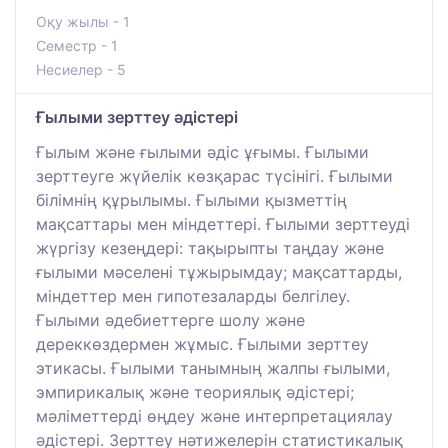
Оқу жылы - 1
Семестр - 1
Несиелер - 5
Ғылыми зерттеу әдістері
Ғылым және ғылыми әдіс ұғымы. Ғылыми
зерттеуге жүйелік көзқарас түсінігі. Ғылыми
білімнің құрылымы. Ғылыми қызметтің
мақсаттары мен міндеттері. Ғылыми зерттеуді
жүргізу кезеңдері: тақырыпты таңдау және
ғылыми мәселені тұжырымдау; мақсаттарды,
міндеттер мен гипотезаларды белгілеу.
Ғылыми әдебиеттерге шолу және
дереккөздермен жұмыс. Ғылыми зерттеу
этикасы. Ғылыми танымның жалпы ғылыми,
эмпирикалық және теориялық әдістері;
мәліметтерді өңдеу және интерпретациялау
әдістері. Зерттеу нәтижелерін статистикалық