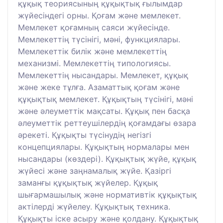
құқық теориясының құқықтық ғылымдар
жүйесіндегі орны. Қоғам және мемлекет.
Мемлекет қоғамның саяси жүйесінде.
Мемлекеттің түсінігі, мәні, функциялары.
Мемлекеттік билік және мемлекеттің
механизмі. Мемлекеттің типологиясы.
Мемлекеттің нысандары. Мемлекет, құқық
және жеке тұлға. Азаматтық қоғам және
құқықтық мемлекет. Құқықтың түсінігі, мәні
және әлеуметтік мақсаты. Құқық пен басқа
әлеуметтік реттеушілердің қоғамдағы өзара
әрекеті. Құқықты түсінудің негізгі
концепциялары. Құқықтың нормалары мен
нысандары (көздері). Құқықтық жүйе, құқық
жүйесі және заңнамалық жүйе. Қазіргі
заманғы құқықтық жүйелер. Құқық
шығармашылық және нормативтік құқықтық
актілерді жүйелеу. Құқықтық техника.
Құқықты іске асыру және қолдану. Құқықтық