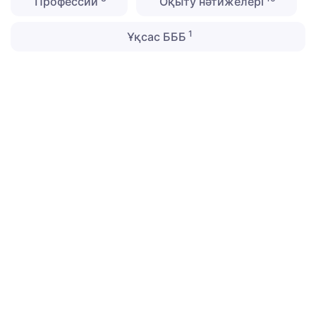
Профессии
Оқыту нәтижелері
1
Ұқсас БББ