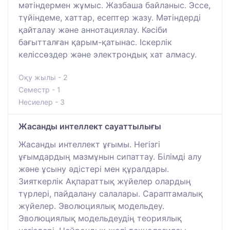
мәтіндермен жұмыс. Жазбаша байланыс. Эссе,
түйіндеме, хаттар, есептер жазу. Мәтіндерді
қайталау және аннотациялау. Кәсіби
бағытталған қарым-қатынас. Іскерлік
келіссөздер және электрондық хат алмасу.
Оқу жылы - 2
Семестр - 1
Несиелер - 3
Жасанды интеллект сауаттылығы
Жасанды интеллект ұғымы. Негізгі
ұғымдардың мазмұнын сипаттау. Білімді алу
және ұсыну әдістері мен құралдары.
Зияткерлік Ақпараттық жүйелер олардың
түрлері, пайдалану салалары. Сараптамалық
жүйелер. Эволюциялық модельдеу.
Эволюциялық модельдеудің теориялық