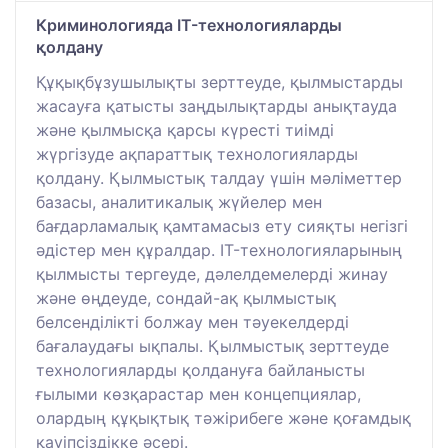
Криминологияда IT-технологияларды
қолдану
Құқықбұзушылықты зерттеуде, қылмыстарды
жасауға қатысты заңдылықтарды анықтауда
және қылмысқа қарсы күресті тиімді
жүргізуде ақпараттық технологияларды
қолдану. Қылмыстық талдау үшін мәліметтер
базасы, аналитикалық жүйелер мен
бағдарламалық қамтамасыз ету сияқты негізгі
әдістер мен құралдар. IT-технологияларының
қылмысты тергеуде, дәлелдемелерді жинау
және өңдеуде, сондай-ақ қылмыстық
белсенділікті болжау мен тәуекелдерді
бағалаудағы ықпалы. Қылмыстық зерттеуде
технологияларды қолдануға байланысты
ғылыми көзқарастар мен концепциялар,
олардың құқықтық тәжірибеге және қоғамдық
қауіпсіздікке әсері.