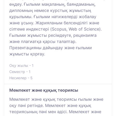
өңдеу. Ғылыми мақаланың, баяндаманың,
дипломның немесе курстық жұмыстың
құрылымы. Ғылыми нәтижелерді жобалау
және ұсыну. Жарияланым белсенділігі және
сілтеме индекстері (Scopus, Web of Science).
Ғылыми жұмысты ресімдеуге, рецензияға
және плагиатқа қарсы талаптар.
Презентацияны дайындау және ғылыми
жұмысты қорғау.
Оқу жылы - 1
Семестр - 1
Несиелер - 5
Мемлекет және құқық теориясы
Мемлекет және құқық теориясы ғылым және
оқу пәні ретінде. Мемлекет және құқық
теориясының пәні мен әдісі. Мемлекет және