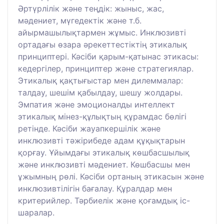
Әртүрлілік және теңдік: жыныс, жас,
мәдениет, мүгедектік және т.б.
айырмашылықтармен жұмыс. Инклюзивті
ортадағы өзара әрекеттестіктің этикалық
принциптері. Кәсіби қарым-қатынас этикасы:
кедергілер, принциптер және стратегиялар.
Этикалық қақтығыстар мен дилеммалар:
талдау, шешім қабылдау, шешу жолдары.
Эмпатия және эмоционалды интеллект
этикалық мінез-құлықтың құрамдас бөлігі
ретінде. Кәсіби жауапкершілік және
инклюзивті тәжірибеде адам құқықтарын
қорғау. Ұйымдағы этикалық көшбасшылық
және инклюзивті мәдениет. Көшбасшы мен
ұжымның рөлі. Кәсіби ортаның этикасын және
инклюзивтілігін бағалау. Құралдар мен
критерийлер. Тәрбиелік және қоғамдық іс-
шаралар.