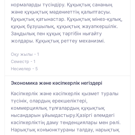
нормаларды түсіндіру. Құқықтық сананың
және құқықтық мәдениеттің қалыптасуы.
Құқықтық қатынастар. Құқықтық мінез-құлық,
құқық бұзушылық, құқықтық жауапкершілік.
Заңдылық пен құқық тәртібін нығайту
жолдары. Құқықтық реттеу механизмі.
Оқу жылы - 1
Семестр - 1
Несиелер - 5
Экономика және кәсіпкерлік негіздері
Кәсіпкерлік және кәсіпкерлік қызмет туралы
түсінік, олардың ерекшеліктері,
коммерциялық тұлғалардың құқықтық
нысандарын ұйымдастыру.Қазіргі әлемдегі
кәсіпкерліктің даму тенденциялары мен рөлі.
Нарықтық конъюнктураны талдау, нарықтық