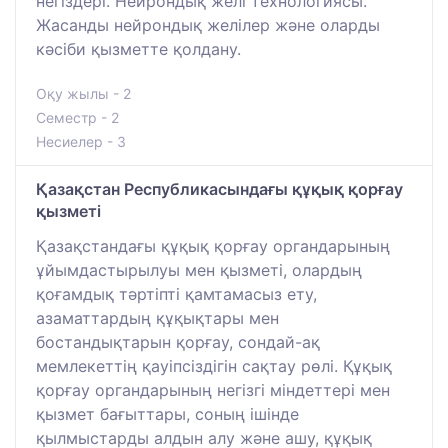
негіздері. Нейрондық желі технологиясы.
Жасанды нейрондық желілер және оларды
кәсіби қызметте қолдану.
Оқу жылы - 2
Семестр - 2
Несиелер - 3
Қазақстан Республикасындағы құқық қорғау
қызметі
Қазақстандағы құқық қорғау органдарының
ұйымдастырылуы мен қызметі, олардың
қоғамдық тәртіпті қамтамасыз ету,
азаматтардың құқықтары мен
бостандықтарын қорғау, сондай-ақ
мемлекеттің қауіпсіздігін сақтау рөлі. Құқық
қорғау органдарының негізгі міндеттері мен
қызмет бағыттары, соның ішінде
қылмыстарды алдын алу және ашу, құқық