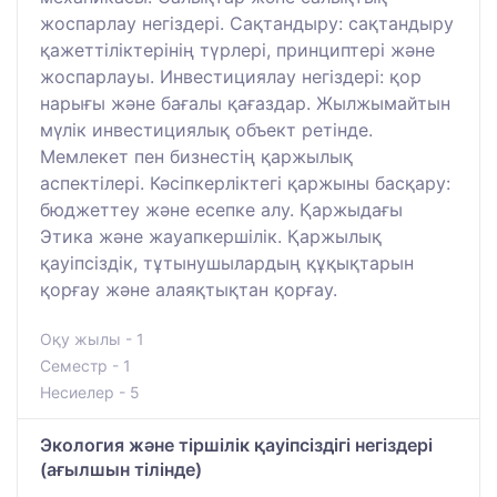
жоспарлау негіздері. Сақтандыру: сақтандыру
қажеттіліктерінің түрлері, принциптері және
жоспарлауы. Инвестициялау негіздері: қор
нарығы және бағалы қағаздар. Жылжымайтын
мүлік инвестициялық объект ретінде.
Мемлекет пен бизнестің қаржылық
аспектілері. Кәсіпкерліктегі қаржыны басқару:
бюджеттеу және есепке алу. Қаржыдағы
Этика және жауапкершілік. Қаржылық
қауіпсіздік, тұтынушылардың құқықтарын
қорғау және алаяқтықтан қорғау.
Оқу жылы - 1
Семестр - 1
Несиелер - 5
Экология және тіршілік қауіпсіздігі негіздері
(ағылшын тілінде)