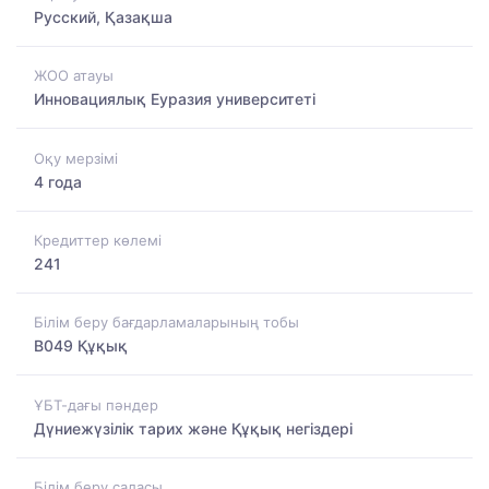
Русский, Қазақша
ЖОО атауы
Инновациялық Еуразия университеті
Оқу мерзімі
4 года
Кредиттер көлемі
241
Білім беру бағдарламаларының тобы
B049 Құқық
ҰБТ-дағы пәндер
Дүниежүзілік тарих және Құқық негіздері
Білім беру саласы