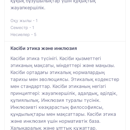
құқық бұзушылықтар үшін құқықтық
жауапкершілік.
Оқу жылы - 1
Семестр - 1
Несиелер - 5
Кәсіби этика және инклюзия
Кәсіби этика түсінігі. Кәсіби қызметтегі
этиканың мақсаты, міндеттері және маңызы.
Кәсіби ортадағы этикалық нормалардың
тарихы мен эволюциясы. Этикалық кодекстер
мен стандарттар. Кәсіби этиканың негізгі
принциптері: жауапкершілік, адалдық, әділдік,
құпиялылық. Инклюзия туралы түсінік.
Инклюзивті көзқарастың философиясы,
құндылықтары мен мақсаттары. Кәсіби этика
және инклюзия үшін нормативтік база.
Халықаралық және ұлттық құжаттар.