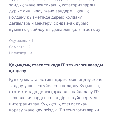
заңдық және лексикалық категорияларды
дұрыс айқындау және заңдарды құқық
қолдану қызметінде дұрыс қолдану
дағдыларын меңгеру, сондай-ақ дұрыс
құқықтық сөйлеу дағдыларын қалыптастыру.
Оқу жылы - 1
Семестр - 2
Несиелер - 3
Құқықтық статистикада IT-технологияларды
қолдану
Құқықтық статистика деректерін өңдеу және
талдау үшін IT-жүйелерін қолдану Құқықтық
статистикада дерекқорларды пайдалану IT-
технологияларды сот өндірісі жүйелерімен
интеграциялау Құқықтық статистиканы
қорғау және қауіпсіздік IT-технологияларын