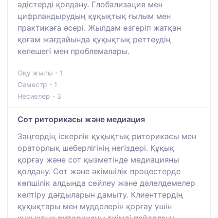
әдістерді қолдану. Глобализация мен
цифрландырудың құқықтық ғылым мен
практикаға әсері. Жылдам өзгеріп жатқан
қоғам жағдайында құқықтық реттеудің
келешегі мен проблемалары.
Оқу жылы - 1
Семестр - 1
Несиелер - 3
Сот риторикасы және медиация
Заңгердің іскерлік құқықтық риторикасы мен
ораторлық шеберлігінің негіздері. Құқық
қорғау және сот қызметінде медиацияны
қолдану. Сот және әкімшілік процестерде
көпшілік алдында сөйлеу және дәлелдемелер
келтіру дағдыларын дамыту. Клиенттердің
құқықтары мен мүдделерін қорғау үшін
құқықтық риториканы тиімді пайдалану.