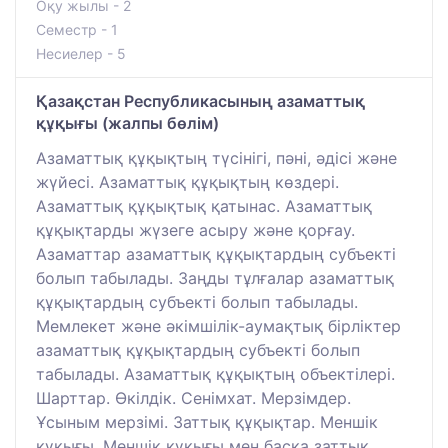
Оқу жылы - 2
Семестр - 1
Несиелер - 5
Қазақстан Республикасының азаматтық
құқығы (жалпы бөлім)
Азаматтық құқықтың түсінігі, пәні, әдісі және
жүйесі. Азаматтық құқықтың көздері.
Азаматтық құқықтық қатынас. Азаматтық
құқықтарды жүзеге асыру және қорғау.
Азаматтар азаматтық құқықтардың субъекті
болып табылады. Заңды тұлғалар азаматтық
құқықтардың субъекті болып табылады.
Мемлекет және әкімшілік-аумақтық бірліктер
азаматтық құқықтардың субъекті болып
табылады. Азаматтық құқықтың объектілері.
Шарттар. Өкілдік. Сенімхат. Мерзімдер.
Ұсыным мерзімі. Заттық құқықтар. Меншік
құқығы. Меншік құқығы мен басқа заттық