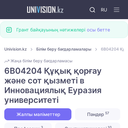
RU
Грант байқауының нәтижелері
осы бетте
Univision.kz
Білім беру бағдарламалары
6B04204 Құқы
Жаңа білім беру бағдарламасы
6B04204 Құқық қорғау
және сот қызметі в
Инновациялық Еуразия
университеті
57
Жалпы мәліметтер
Пәндер
3
10