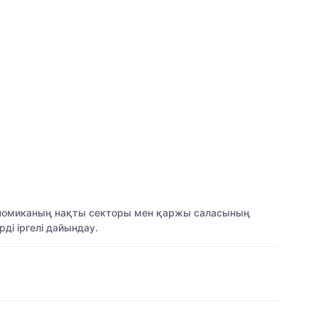
кономиканың нақты секторы мен қаржы саласының
ді іргелі дайындау.