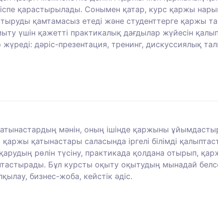
іріспе қарастырылады. Сонымен қатар, курс қаржы нар
астыруды қамтамасыз етеді және студенттерге қаржы т
мыту үшін қажетті практикалық дағдылар жүйесін қал
жүреді: дәріс-презентация, тренинг, дискуссиялық талқ
атынастардың мәнін, оның ішінде қаржыны ұйымдастыру 
 қаржы қатынастары саласында іргелі білімді қалыпта
арудың рөлін түсіну, практикада қолдана отырып, қар
тастырады. Бұл курсты оқыту оқытудың мынадай белсен
қылау, бизнес-жоба, кейстік әдіс.