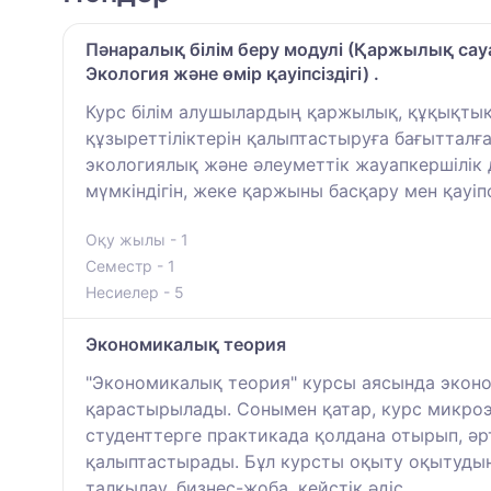
Пәнаралық білім беру модулі (Қаржылық сауа
Экология және өмір қауіпсіздігі) .
Курс білім алушылардың қаржылық, құқықтық
құзыреттіліктерін қалыптастыруға бағытталға
экологиялық және әлеуметтік жауапкершілік да
мүмкіндігін, жеке қаржыны басқару мен қауі
Оқу жылы - 1
Семестр - 1
Несиелер - 5
Экономикалық теория
"Экономикалық теория" курсы аясында эконо
қарастырылады. Сонымен қатар, курс микроэ
студенттерге практикада қолдана отырып, әр
қалыптастырады. Бұл курсты оқыту оқытудың 
талқылау, бизнес-жоба, кейстік әдіс.