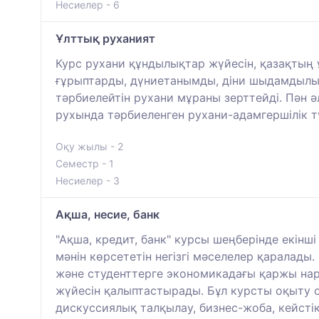
Несиелер - 6
Ұлттық руханият
Курс рухани құндылықтар жүйесін, қазақтың 
ғұрыптарды, дүниетанымды, діни шыдамдылықты
тәрбиелейтін рухани мұраны зерттейді. Пән
рухында тәрбиеленген рухани-адамгершілік 
Оқу жылы - 2
Семестр - 1
Несиелер - 3
Ақша, несие, банк
"Ақша, кредит, банк" курсы шеңберінде екінш
мәнін көрсететін негізгі мәселелер қаралады.
және студенттерге экономикадағы қаржы нары
жүйесін қалыптастырады. Бұл курсты оқыту о
дискуссиялық талқылау, бизнес-жоба, кейстік