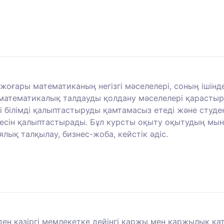
жоғары математиканың негізгі мәселелері, соның ішін
қ математикалық талдауды қолдану мәселелері қарасты
і білімді қалыптастыруды қамтамасыз етеді және студ
есін қалыптастырады. Бұл курсты оқыту оқытудың мына
ялық талқылау, бизнес-жоба, кейстік әдіс.
ен қазіргі мемлекетке дейінгі қаржы мен қаржылық қат