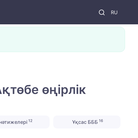
и
RU
қтөбе өңірлік
12
16
нәтижелері
Ұқсас БББ