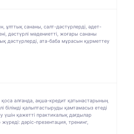
 ұлттық сананы, салт-дәстүрлерді, әдет-
ні, дәстүрлі мәдениетті, жоғары сананы
ық дәстүрлерді, ата-баба мұрасын құрметтеу
ін қоса алғанда, ақша-кредит қатынастарының
елі білімді қалыптастыруды қамтамасыз етеді
ну үшін қажетті практикалық дағдылар
жүреді: дәріс-презентация, тренинг,