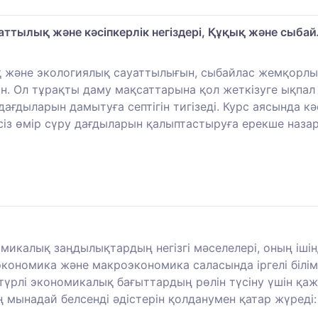
ттылық және кәсіпкерлік негіздері, Құқық және сыба
 және экологиялық сауаттылығын, сыбайлас жемқорлыққ
н. Ол тұрақты даму мақсаттарына қол жеткізуге ықпал 
ғдыларын дамытуға септігін тигізеді. Курс аясында кәсі
псіз өмір сүру дағдыларын қалыптастыруға ерекше наза
микалық заңдылықтардың негізгі мәселелері, оның іші
кономика және макроэкономика саласында іргелі білі
түрлі экономикалық бағыттардың рөлін түсіну үшін қа
мынадай белсенді әдістерін қолданумен қатар жүреді: 