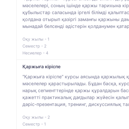
мәселелері, соның ішінде қаржы тарихына к
құбылыстар саласында іргелі білімді қалыпт
қолдана отырып қазіргі заманғы қаржыны да
мынадай белсенді әдістерін қолданумен қатар 
Оқу жылы - 1
Семестр - 2
Несиелер - 4
Қаржыға кіріспе
"Қаржыға кіріспе" курсы аясында қаржылық қ
мәселелер қарастырылады. Бұдан басқа, курс
нарық сегменттерінде қаржы құралдарын басқ
қажетті практикалық дағдылар жүйесін қалып
дәріс-презентация, тренинг, дискуссиялық тал
Оқу жылы - 2
Семестр - 1