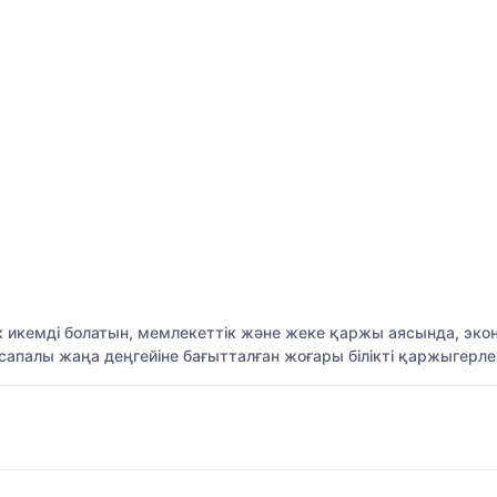
тік икемді болатын, мемлекеттік және жеке қаржы аясында, э
ң сапалы жаңа деңгейіне бағытталған жоғары білікті қаржыгерлер