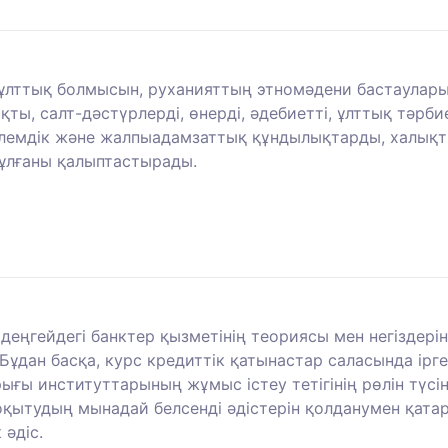
ұлттық болмысын, руханияттың этномәдени бастауларын,
, салт-дәстүрлерді, өнерді, әдебиетті, ұлттық тәрбие
 әлемдік және жалпыадамзаттық құндылықтарды, халықт
тұлғаны қалыптастырады.
і деңгейдегі банктер қызметінің теориясы мен негіздер
 Бұдан басқа, курс кредиттік қатынастар саласында ірг
ғы институттарының жұмыс істеу тетігінің рөлін түсі
қытудың мынадай белсенді әдістерін қолданумен қатар 
 әдіс.