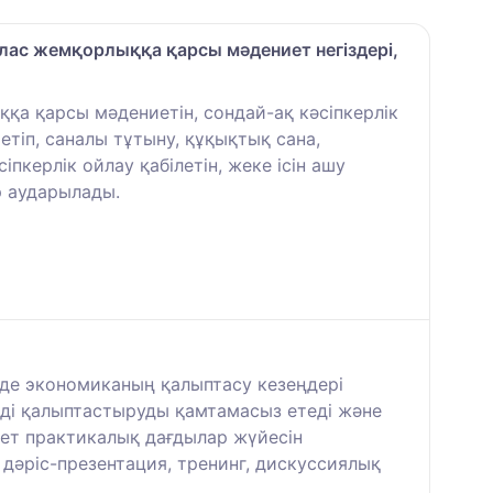
йлас жемқорлыққа қарсы мәдениет негіздері,
а қарсы мәдениетін, сондай-ақ кәсіпкерлік
етіп, саналы тұтыну, құқықтық сана,
пкерлік ойлау қабілетін, жеке ісін ашу
р аударылады.
нде экономиканың қалыптасу кезеңдері
мді қалыптастыруды қамтамасыз етеді және
жет практикалық дағдылар жүйесін
дәріс-презентация, тренинг, дискуссиялық