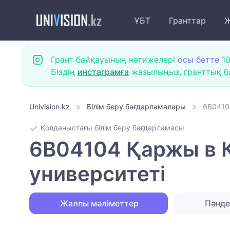
ҰБТ
Гранттар
Ж
Грант байқауының нәтижелері
осы бетте
10
Біздің
инстаграмға
жазылыңыз, гранттық ба
Univision.kz
Білім беру бағдарламалары
6B0410
Қолданыстағы білім беру бағдарламасы
6B04104 Қаржы в Қ
университеті
Жалпы мәліметтер
Пәнд