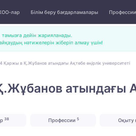
ОО-лар
Білім беру бағдарламалары
Професси
 тамызға дейін жарияланады.
йқаудың нәтижелерін жіберіп алмау үшін!
4 Қаржы в Қ.Жұбанов атындағы Ақтөбе өңірлік университеті
.Жұбанов атындағы А
38
5
ер
Профессии
Оқыту 