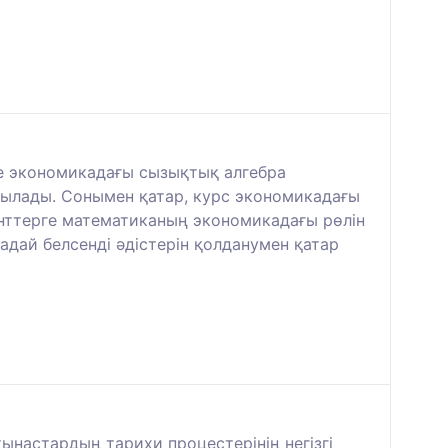
де экономикадағы сызықтық алгебра
рылады. Сонымен қатар, курс экономикадағы
енттерге математиканың экономикадағы рөлін
дай белсенді әдістерін қолданумен қатар
ынастардың тарихи процестерінің негізгі