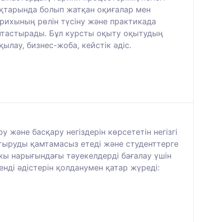
ықтарында болып жатқан оқиғалар мен
арихының рөлін түсіну және практикада
ыптастырады. Бұл курсты оқыту оқытудың
ылау, бизнес-жоба, кейстік әдіс.
және басқару негіздерін көрсететін негізгі
стыруды қамтамасыз етеді және студенттерге
жы нарығындағы тәуекелдерді бағалау үшін
ді әдістерін қолданумен қатар жүреді: