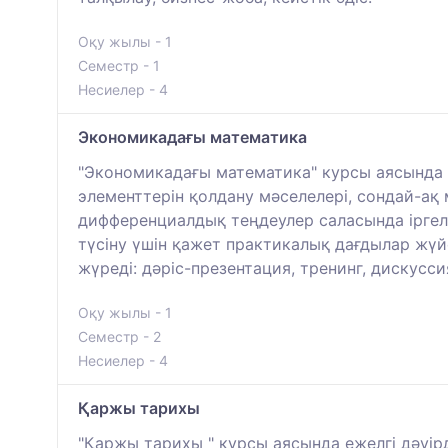
Оқу жылы - 1
Семестр - 1
Несиелер - 4
Экономикадағы математика
"Экономикадағы математика" курсы аясында 
элементтерін қолдану мәселелері, сондай-а
дифференциалдық теңдеулер саласында іргел
түсіну үшін қажет практикалық дағдылар жүй
жүреді: дәріс-презентация, тренинг, дискусси
Оқу жылы - 1
Семестр - 2
Несиелер - 4
Қаржы тарихы
"Қаржы тарихы " курсы аясында ежелгі дәуірд