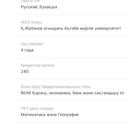
Оқыту тілі
Русский, Қазақша
ЖОО атауы
Қ.Жұбанов атындағы Ақтөбе өңірлік университеті
Оқу мерзімі
4 года
Кредиттер көлемі
240
Білім беру бағдарламаларының тобы
B046 Қаржы, экономика, банк және сақтандыру ісі
ҰБТ-дағы пәндер
Математика және География