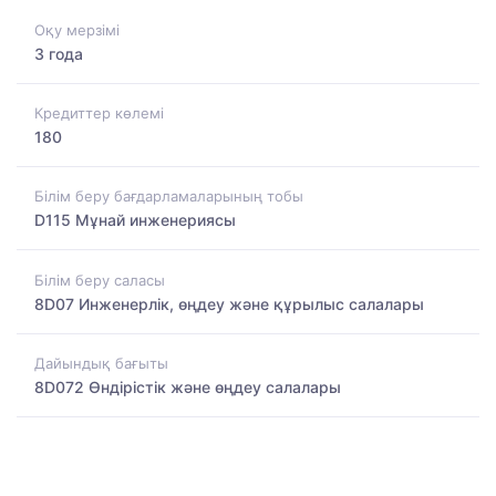
Оқу мерзімі
3 года
Кредиттер көлемі
180
Білім беру бағдарламаларының тобы
D115 Мұнай инженериясы
Білім беру саласы
8D07 Инженерлік, өңдеу және құрылыс салалары
Дайындық бағыты
8D072 Өндірістік және өңдеу салалары