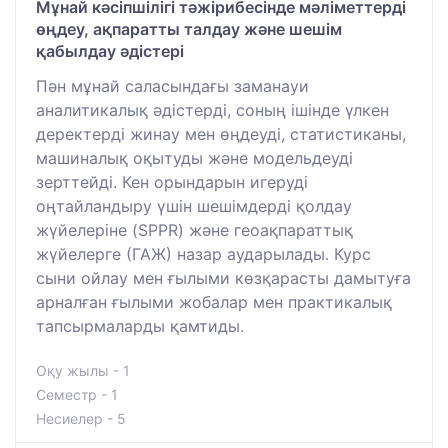
Мұнай кәсіпшілігі тәжірибесінде мәліметтерді
өңдеу, ақпаратты талдау және шешім
қабылдау әдістері
Пән мұнай саласындағы заманауи
аналитикалық әдістерді, соның ішінде үлкен
деректерді жинау мен өңдеуді, статистиканы,
машиналық оқытуды және модельдеуді
зерттейді. Кен орындарын игеруді
оңтайландыру үшін шешімдерді қолдау
жүйелеріне (SPPR) және геоақпараттық
жүйелерге (ГАЖ) назар аударылады. Курс
сыни ойлау мен ғылыми көзқарасты дамытуға
арналған ғылыми жобалар мен практикалық
тапсырмаларды қамтиды.
Оқу жылы - 1
Семестр - 1
Несиелер - 5