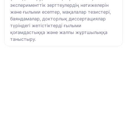
эксперименттік зерттеулердің нәтижелерін
және ғылыми есептер, мақалалар тезистері,
баяндамалар, докторлық диссертациялар
түріндегі жетістіктерді ғылыми
қоғамдастыққа және жалпы жұртшылыққа
таныстыру.