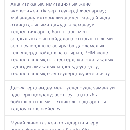
Аналитикалық, имитациялық және
эксперименттік зерттеулерді жоспарлау;
жаһандану интернализациясы жағдайында
отандық ғылыми дамудың заманауи
тенденцияларын, бағыттары мен
заңдылықтарын пайдалана отырып, ғылыми
зерттеулерді іске асыру; бағдарламалық
кешендерді пайдалана отырып, РНМ және
технологиялық процестерді математикалық,
гидродинамикалық модельдеуді құру;
технологиялық есептеулерді жүзеге асыру
Деректерді өңдеу мен түсіндірудің заманауи
әдістерін қолдану; зерттеу тақырыбы
бойынша ғылыми-техникалық ақпаратты
талдау және жүйелеу
Мұнай және газ кен орындарын игеру
процесінде әсер етудің белгілі бір