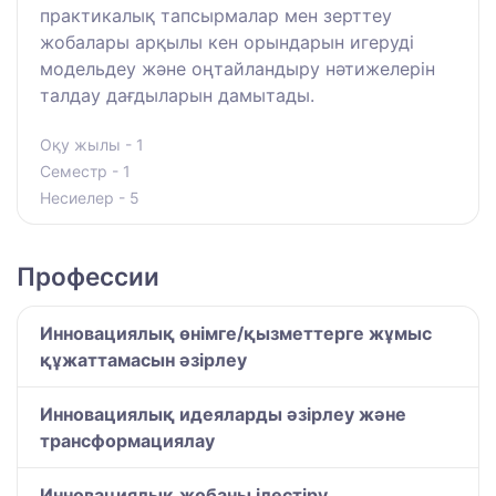
практикалық тапсырмалар мен зерттеу
жобалары арқылы кен орындарын игеруді
модельдеу және оңтайландыру нәтижелерін
талдау дағдыларын дамытады.
Оқу жылы - 1
Семестр - 1
Несиелер - 5
Профессии
Инновациялық өнімге/қызметтерге жұмыс
құжаттамасын әзірлеу
Инновациялық идеяларды әзірлеу және
трансформациялау
Инновациялық жобаны ілестіру