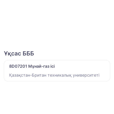
Ұқсас БББ
8D07201 Мұнай-газ ісі
Қазақстан-Британ техникалық университеті