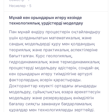
Несиелер - 5
Мұнай кен орындарын игеру кезінде
технологиялық үрдістерді моделдеу
Пән мұнай өндіру процестерін оңтайландыру
үшін қолданылатын математикалық және
сандық модельдерді құру мен қолданудың
теориялық және практикалық аспектілеріне
бағытталған. Курс геологиялық,
гидродинамикалық және термодинамикалық
процестерді модельдеу әдістерін, сондай-ақ
кен орындарын игеру тиімділігіне әртүрлі
факторлардың әсерін қарастырады.
Докторанттар кеуекті ортадағы ағындарды
модельдеу, сұйықтықтың өзара әрекеттесуін
модельдеу және резервуардың өнімділігін
бағалау сияқты заманауи бағдарламалық
құралдар мен технологияларды зерттейді.