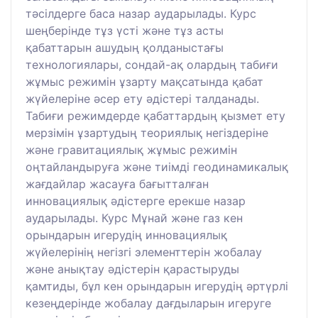
тәсілдерге баса назар аударылады. Курс
шеңберінде тұз үсті және тұз асты
қабаттарын ашудың қолданыстағы
технологиялары, сондай-ақ олардың табиғи
жұмыс режимін ұзарту мақсатында қабат
жүйелеріне әсер ету әдістері талданады.
Табиғи режимдерде қабаттардың қызмет ету
мерзімін ұзартудың теориялық негіздеріне
және гравитациялық жұмыс режимін
оңтайландыруға және тиімді геодинамикалық
жағдайлар жасауға бағытталған
инновациялық әдістерге ерекше назар
аударылады. Курс Мұнай және газ кен
орындарын игерудің инновациялық
жүйелерінің негізгі элементтерін жобалау
және анықтау әдістерін қарастыруды
қамтиды, бұл кен орындарын игерудің әртүрлі
кезеңдерінде жобалау дағдыларын игеруге