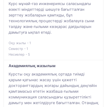
Курс мұнай-газ инженериясы саласындағы
өзекті міндеттерді шешуге бағытталған
зерттеу жобаларын қамтиды, бұл
технологиялық процестерді жобалауға сыни
талдау және ғылыми көзқарас дағдыларын
дамытуға ықпал етеді.
Оқу жылы - 1
Семестр - 1
Несиелер - 5
Академиялық жазылым
Курсты оқу академиялық ортада тиімді
қарым-қатынас жасау үшін қажетті
докторанттардың жоғары дайындық деңгейін
қамтамасыз ететін жазбаша ғылыми
коммуникация саласындағы құзыреттілікті
дамыту мен жетілдіруге бағытталған. Отандық