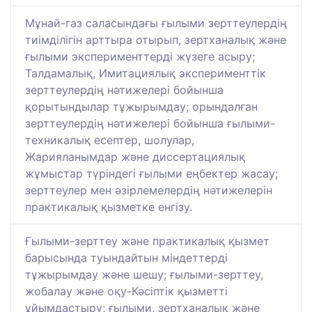
Мұнай-газ саласындағы ғылыми зерттеулердің
тиімділігін арттыра отырып, зертханалық және
ғылыми эксперименттерді жүзеге асыру;
Талдамалық, Имитациялық эксперименттік
зерттеулердің нәтижелері бойынша
қорытындылар тұжырымдау; орындалған
зерттеулердің нәтижелері бойынша ғылыми-
техникалық есептер, шолулар,
Жарияланымдар және диссертациялық
жұмыстар түріндегі ғылыми еңбектер жасау;
зерттеулер мен әзірлемелердің нәтижелерін
практикалық қызметке енгізу.
Ғылыми-зерттеу және практикалық қызмет
барысында туындайтын міндеттерді
тұжырымдау және шешу; ғылыми-зерттеу,
жобалау және оқу-Кәсіптік қызметті
ұйымдастыру; ғылыми, зертханалық және