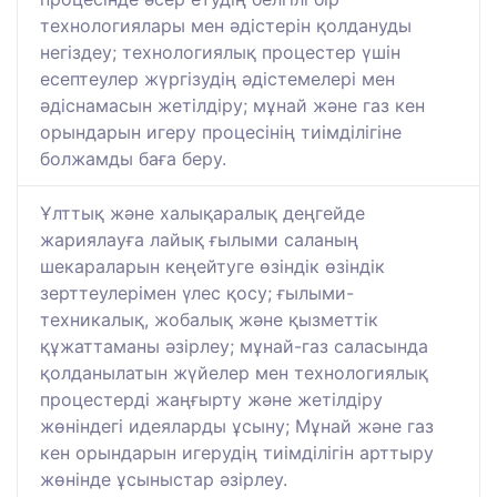
технологиялары мен әдістерін қолдануды
негіздеу; технологиялық процестер үшін
есептеулер жүргізудің әдістемелері мен
әдіснамасын жетілдіру; мұнай және газ кен
орындарын игеру процесінің тиімділігіне
болжамды баға беру.
Ұлттық және халықаралық деңгейде
жариялауға лайық ғылыми саланың
шекараларын кеңейтуге өзіндік өзіндік
зерттеулерімен үлес қосу; ғылыми-
техникалық, жобалық және қызметтік
құжаттаманы әзірлеу; мұнай-газ саласында
қолданылатын жүйелер мен технологиялық
процестерді жаңғырту және жетілдіру
жөніндегі идеяларды ұсыну; Мұнай және газ
кен орындарын игерудің тиімділігін арттыру
жөнінде ұсыныстар әзірлеу.