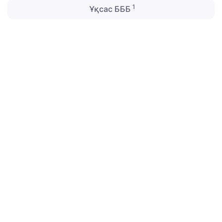
1
Ұқсас БББ