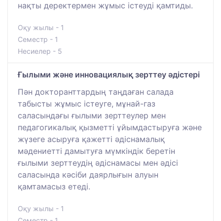
нақты деректермен жұмыс істеуді қамтиды.
Оқу жылы - 1
Семестр - 1
Несиелер - 5
Ғылыми және инновациялық зерттеу әдістері
Пән докторанттардың таңдаған салада
табысты жұмыс істеуге, мұнай-газ
саласындағы ғылыми зерттеулер мен
педагогикалық қызметті ұйымдастыруға және
жүзеге асыруға қажетті әдіснамалық
мәдениетті дамытуға мүмкіндік беретін
ғылыми зерттеудің әдіснамасы мен әдісі
саласында кәсіби даярлығын алуын
қамтамасыз етеді.
Оқу жылы - 1
Семестр - 1