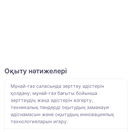
Оқыту нәтижелері
Мұнай-газ саласында зерттеу әдістерін
қолдану; мұнай-газ бағыты бойынша
зерттеудің жаңа әдістерін өзгерту;
техникалық пәндерді оқытудың заманауи
әдіснамасын және оқытудың инновациялық
технологияларын игеру.