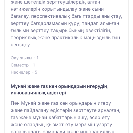
және шетелдік зерттеушілердің алған
нәтижелерін қорытындылау және сыни
бағалау, перспективалық бағыттарды анықтау,
зерттеу бағдарламасын құру; таңдап алынған
ғылыми зерттеу тақырыбының өзектілігін,
теориялық және практикалық маңыздылығын
негіздеу
Оқу жылы - 1
Семестр - 1
Несиелер - 5
Мұнай және газ кен орындарын игерудің
инновациялық әдістері
Пән Мұнай және газ кен орындарын игеру
және пайдалану әдістерін зерттеуге арналған,
газ және мұнай қабаттарын ашу, әсер ету
және олардың қызмет ету мерзімін ұзарту
саласындағы заманауи және инновациялық