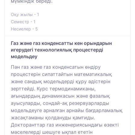
мүмкіндік береді.
Оқу жылы - 1
Семестр - 1
Несиелер - 5
Газ және газ конденсатты кен орындарын
игерудегі технологиялық процестерді
модельдеу
Пән газ және газ конденсатын өндіру
процестерін сипаттайтын математикалық
және сандық модельдерді құру әдістерін
зерттейді. Курс термодинамиканы,
ағындардың динамикасын және фазалық
ауысуларды, сондай-ақ резервуарларды
модельдеуге арналған арнайы бағдарламалық
жасақтаманы қолдануды қамтиды.
Докторанттар газ инженериясындағы өзекті
мәселелерді шешуге ықпал ететін