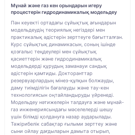
Мұнай және газ кен орындарын игеру
процестерін гидродинамикалық модельдеу
Пән кеуекті ортадағы сұйықтық ағындарын
модельдеудің теориялық негіздері мен
практикалық әдістерін зерттеуге бағытталған.
Курс сұйықтық динамикасын, соның ішінде
қозғалыс теңдеулері мен сұйықтық
қасиеттерін және гидродинамикалық
модельдерді құрудың заманауи сандық
әдістерін қамтиды. Докторанттар
резервуарлардың мінез-құлқын болжауды,
даму тиімділігін бағалауды және тау-кен
технологиясын оңтайландыруды үйренеді.
Модельдеу нәтижелерін талдауға және мұнай-
газ инженериясындағы мәселелерді шешу
үшін білімді қолдануға назар аударылады.
Тәжірибелік сабақтар ғылыми зерттеу және
сыни ойлау дағдыларын дамыта отырып,