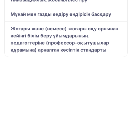
Мұнай мен газды өндіру өндірісін басқару
Жоғары және (немесе) жоғары оқу орнынан
кейінгі білім беру ұйымдарының
педагогтеріне (профессор-оқытушылар
құрамына) арналған кәсіптік стандарты