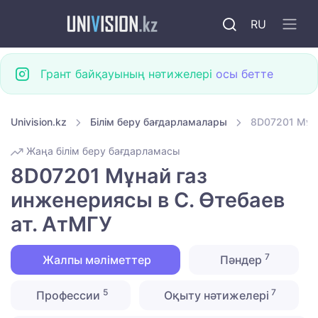
RU
Грант байқауының нәтижелері
осы бетте
Univision.kz
Білім беру бағдарламалары
8D07201 Мұна
Жаңа білім беру бағдарламасы
8D07201 Мұнай газ
инженериясы в С. Өтебаев
ат. АтМГУ
7
Жалпы мәліметтер
Пәндер
5
7
Профессии
Оқыту нәтижелері