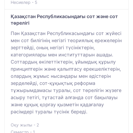
Несиелер - 5
Қазақстан Республикасындағы сот және сот
төрелігі
Пән Қазақстан Республикасындағы сот жүйесі
мен сот билігінің негізгі теориялық ережелерін
зерттейді, оның негізгі түсініктерін,
категориялары мен институттарын ашады.
Соттардың өкілеттіктерін, ұйымдық құрылу
принциптерін және қалыптасу ерекшеліктерін,
олардың жұмыс нысандары мен әдістерін
зерделейді, сот-құқықтық реформа
тұжырымдамасы туралы, сот төрелігін жүзеге
асыру тетігі, тұтастай алғанда сот бақылауы
және құқық қорғау қызметін қадағалау
рәсімдері туралы түсінік береді.
Оқу жылы - 2
Семестр - 1