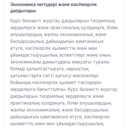
Экономика негіздері және кәсіпкерлік
дағдылары
Курс бизнесті жүргізу дағдыларын теориялық
зерделеуге және практикалық қолдануға, білім
алушылардың жалпы экономикалық және
басқарушылық дайындығын қамтамасыз
етуге, кәсіпкерлік қызметтің мәні мен
ұйымдастырушылық аспектілері және оның
экономиканы дамытудағы мақсаты туралы
білімді қалыптастыруға, нарықтық
қатынастарға сәтті қатысу мәселелері
бойынша кәсіпкерлік қызмет тәсілдерін
зерделеуге бағытталған. Курс бизнесті жүргізу
дағдыларын теориялық зерделеуге және
практикалық қолдануға, білім алушылардың
жалпы экономикалық және басқарушылық
дайындығын қамтамасыз етуге, кәсіпкерлік
қызметтің мәні мен ұйымдастырушылық