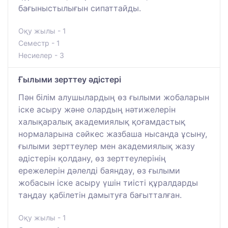
бағыныстылығын сипаттайды.
Оқу жылы - 1
Семестр - 1
Несиелер - 3
Ғылыми зерттеу әдістері
Пән білім алушылардың өз ғылыми жобаларын
іске асыру және олардың нәтижелерін
халықаралық академиялық қоғамдастық
нормаларына сәйкес жазбаша нысанда ұсыну,
ғылыми зерттеулер мен академиялық жазу
әдістерін қолдану, өз зерттеулерінің
ережелерін дәлелді баяндау, өз ғылыми
жобасын іске асыру үшін тиісті құралдарды
таңдау қабілетін дамытуға бағытталған.
Оқу жылы - 1