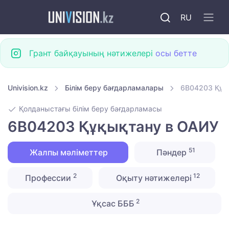
RU
Грант байқауының нәтижелері
осы бетте
Univision.kz
Білім беру бағдарламалары
6B04203 Құқ
Қолданыстағы білім беру бағдарламасы
6B04203 Құқықтану в ОАИУ
51
Жалпы мәліметтер
Пәндер
2
12
Профессии
Оқыту нәтижелері
2
Ұқсас БББ