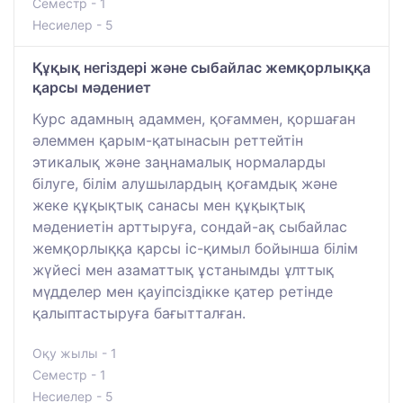
Семестр - 1
Несиелер - 5
Құқық негіздері және сыбайлас жемқорлыққа
қарсы мәдениет
Курс адамның адаммен, қоғаммен, қоршаған
әлеммен қарым-қатынасын реттейтін
этикалық және заңнамалық нормаларды
білуге, білім алушылардың қоғамдық және
жеке құқықтық санасы мен құқықтық
мәдениетін арттыруға, сондай-ақ сыбайлас
жемқорлыққа қарсы іс-қимыл бойынша білім
жүйесі мен азаматтық ұстанымды ұлттық
мүдделер мен қауіпсіздікке қатер ретінде
қалыптастыруға бағытталған.
Оқу жылы - 1
Семестр - 1
Несиелер - 5