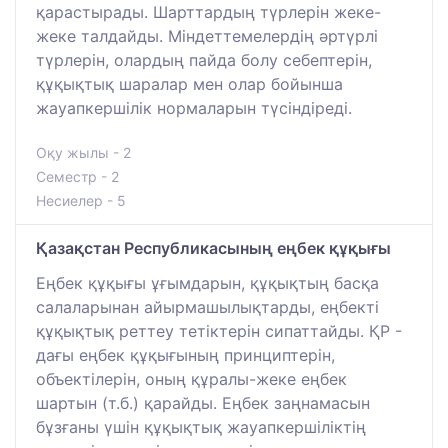
қарастырады. Шарттардың түрлерін жеке-
жеке талдайды. Міндеттемелердің әртүрлі
түрлерін, олардың пайда болу себептерін,
құқықтық шаралар мен олар бойынша
жауапкершілік нормаларын түсіндіреді.
Оқу жылы - 2
Семестр - 2
Несиелер - 5
Қазақстан Республикасының еңбек құқығы
Еңбек құқығы ұғымдарын, құқықтың басқа
салаларынан айырмашылықтарды, еңбекті
құқықтық реттеу тетіктерін сипаттайды. ҚР -
дағы еңбек құқығының принциптерін,
объектілерін, оның құралы-жеке еңбек
шартын (т.б.) қарайды. Еңбек заңнамасын
бұзғаны үшін құқықтық жауапкершіліктің