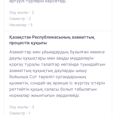
әртүрлі түрлерін көрсетеді.
Оқу жылы - 2
Семестр - 2
Несиелер - 5
Қазақстан Республикасының азаматтық
процестік құқығы
Азаматтар мен ұйымдардың бұзылған немесе
даулы құқықтары мен заңды мүдделерін
қорғау туралы талаптар негізінде туындайтын
азаматтық-құқықтық дауларды шешу
бойынша Сот төрелігі органдарының
қызметін, сондай-ақ ерекше іс жүргізу істерін
реттейтін құқық саласы болып табылатын
нормалар жиынтығын зерделейді.
Оқу жылы - 3
Семестр - 1