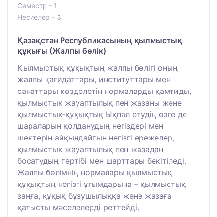
Семестр - 1
Несиелер - 3
Қазақстан Республикасының қылмыстық
құқығы (Жалпы бөлік)
Қылмыстық құқықтың жалпы бөлігі оның
жалпы қағидаттары, институттары мен
санаттары көзделетін нормаларды қамтиды,
қылмыстық жауаптылық пен жазаны және
қылмыстық-құқықтық Ықпал етудің өзге де
шараларын қолданудың негіздері мен
шектерін айқындайтын негізгі ережелер,
қылмыстық жауаптылық пен жазадан
босатудың тәртібі мен шарттары бекітіледі.
Жалпы бөлімнің нормалары қылмыстық
құқықтың негізгі ұғымдарына – қылмыстық
заңға, құқық бұзушылыққа және жазаға
қатысты мәселелерді реттейді.