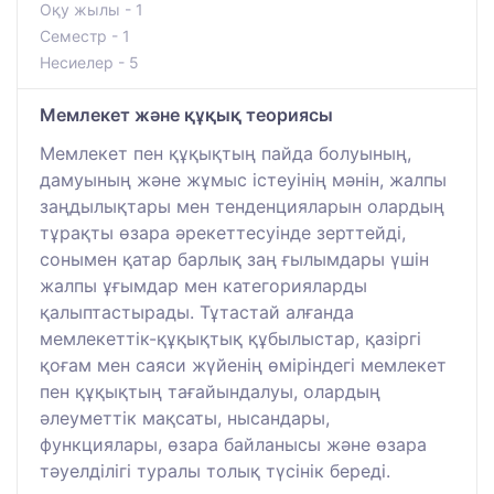
Оқу жылы - 1
Семестр - 1
Несиелер - 5
Мемлекет және құқық теориясы
Мемлекет пен құқықтың пайда болуының,
дамуының және жұмыс істеуінің мәнін, жалпы
заңдылықтары мен тенденцияларын олардың
тұрақты өзара әрекеттесуінде зерттейді,
сонымен қатар барлық заң ғылымдары үшін
жалпы ұғымдар мен категорияларды
қалыптастырады. Тұтастай алғанда
мемлекеттік-құқықтық құбылыстар, қазіргі
қоғам мен саяси жүйенің өміріндегі мемлекет
пен құқықтың тағайындалуы, олардың
әлеуметтік мақсаты, нысандары,
функциялары, өзара байланысы және өзара
тәуелділігі туралы толық түсінік береді.