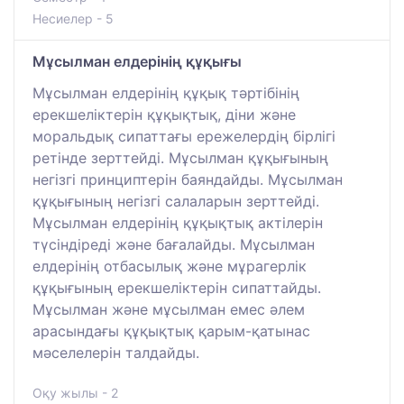
Несиелер - 5
Мұсылман елдерінің құқығы
Мұсылман елдерінің құқық тәртібінің
ерекшеліктерін құқықтық, діни және
моральдық сипаттағы ережелердің бірлігі
ретінде зерттейді. Мұсылман құқығының
негізгі принциптерін баяндайды. Мұсылман
құқығының негізгі салаларын зерттейді.
Мұсылман елдерінің құқықтық актілерін
түсіндіреді және бағалайды. Мұсылман
елдерінің отбасылық және мұрагерлік
құқығының ерекшеліктерін сипаттайды.
Мұсылман және мұсылман емес әлем
арасындағы құқықтық қарым-қатынас
мәселелерін талдайды.
Оқу жылы - 2