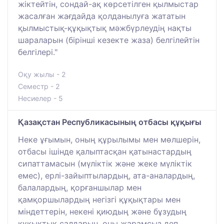
жіктейтін, сондай-ақ көрсетілген қылмыстар
жасалған жағдайда қолданылуға жататын
қылмыстық-құқықтық мәжбүрлеудің нақты
шараларын (бірінші кезекте жаза) белгілейтін
белгілері."
Оқу жылы - 2
Семестр - 2
Несиелер - 5
Қазақстан Республикасының отбасы құқығы
Неке ұғымын, оның құрылымы мен мөлшерін,
отбасы ішінде қалыптасқан қатынастардың
сипаттамасын (мүліктік және жеке мүліктік
емес), ерлі-зайыптылардың, ата-аналардың,
балалардың, қорғаншылар мен
қамқоршылардың негізгі құқықтары мен
міндеттерін, некені қиюдың және бұзудың
құқықтық салдарын, оны жарамсыз деп