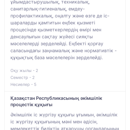
ұйымдастырушылық, техникалық,
санитарлық-гигиеналық, емдеу-
профилактикалық, оңалту және өзге де іс-
шараларды қамтитын еңбек қызметі
процесінде қызметкерлердің өмірі мен
денсаулығын сақтау жүйесі сияқты
мәселелерді зерделейді. Еңбекті қорғау
саласындағы заңнамалық және нормативтік -
құқықтық база мәселелерін зерделейді.
Оқу жылы - 2
Семестр - 2
Несиелер - 5
Қазақстан Республикасының әкімшілік
процестік құқығы
Әкімшілік іс жүргізу құқығы ұғымын, әкімшілік
іс жүргізу құқығының мәні мен әдісін,
мемлекеттік биліктің атқарушы органдарының