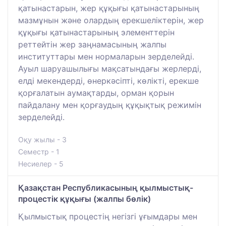
қатынастарын, жер құқығы қатынастарының
мазмұнын және олардың ерекшеліктерін, жер
құқығы қатынастарының элементтерін
реттейтін жер заңнамасының жалпы
институттары мен нормаларын зерделейді.
Ауыл шаруашылығы мақсатындағы жерлерді,
елді мекендерді, өнеркәсіпті, көлікті, ерекше
қорғалатын аумақтарды, орман қорын
пайдалану мен қорғаудың құқықтық режимін
зерделейді.
Оқу жылы - 3
Семестр - 1
Несиелер - 5
Қазақстан Республикасының қылмыстық-
процестік құқығы (жалпы бөлік)
Қылмыстық процестің негізгі ұғымдары мен