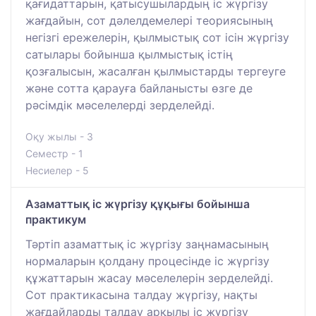
қағидаттарын, қатысушылардың іс жүргізу
жағдайын, сот дәлелдемелері теориясының
негізгі ережелерін, қылмыстық сот ісін жүргізу
сатылары бойынша қылмыстық істің
қозғалысын, жасалған қылмыстарды тергеуге
және сотта қарауға байланысты өзге де
рәсімдік мәселелерді зерделейді.
Оқу жылы - 3
Семестр - 1
Несиелер - 5
Азаматтық іс жүргізу құқығы бойынша
практикум
Тәртіп азаматтық іс жүргізу заңнамасының
нормаларын қолдану процесінде іс жүргізу
құжаттарын жасау мәселелерін зерделейді.
Сот практикасына талдау жүргізу, нақты
жағдайларды талдау арқылы іс жүргізу