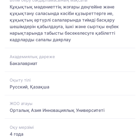
Білім беру бағдарламасының мақсаты
Құқықтық мәдениеттің жоғары деңгейіне және
құқықтану саласында кәсіби құзыреттерге ие,
құқықтың әртүрлі салаларында тиімді басқару
шешімдерін қабылдауға, ішкі және сыртқы еңбек
нарықтарында табысты бәсекелесуге қабілетті
кадрларды сапалы даярлау
Академиялық дәреже
Бакалавриат
Оқыту тілі
Русский, Қазақша
ЖОО атауы
Орталық Азия Инновациялық Университеті
Оқу мерзімі
4 года