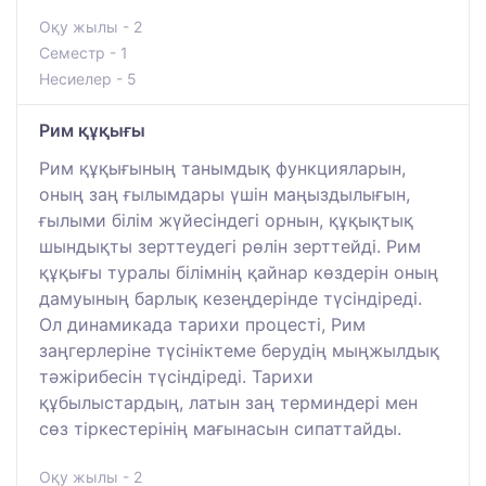
Оқу жылы - 2
Семестр - 1
Несиелер - 5
Рим құқығы
Рим құқығының танымдық функцияларын,
оның заң ғылымдары үшін маңыздылығын,
ғылыми білім жүйесіндегі орнын, құқықтық
шындықты зерттеудегі рөлін зерттейді. Рим
құқығы туралы білімнің қайнар көздерін оның
дамуының барлық кезеңдерінде түсіндіреді.
Ол динамикада тарихи процесті, Рим
заңгерлеріне түсініктеме берудің мыңжылдық
тәжірибесін түсіндіреді. Тарихи
құбылыстардың, латын заң терминдері мен
сөз тіркестерінің мағынасын сипаттайды.
Оқу жылы - 2