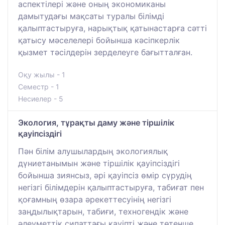
аспектілері және оның экономиканы
дамытудағы мақсаты туралы білімді
қалыптастыруға, нарықтық қатынастарға сәтті
қатысу мәселелері бойынша кәсіпкерлік
қызмет тәсілдерін зерделеуге бағытталған.
Оқу жылы - 1
Семестр - 1
Несиелер - 5
Экология, тұрақты даму және тіршілік
қауіпсіздігі
Пән білім алушылардың экологиялық
дүниетанымын және тіршілік қауіпсіздігі
бойынша зиянсыз, әрі қауіпсіз өмір сүрудің
негізгі білімдерін қалыптастыруға, табиғат пен
қоғамның өзара әрекеттесуінің негізгі
заңдылықтарын, табиғи, техногендік және
әлеуметтік сипаттағы қауіпті және төтенше