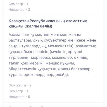
Семестр - 1
Несиелер - 3
Қазақстан Республикасының азаматтық
құқығы (жалпы бөлім)
Азаматтық құқықтың мәні мен жалпы
бастаулары, оның субъектілерінің (жеке және
заңды тұлғалардың, мемлекеттің), азаматтық
құқық объектілерінің (мүліктің әртүрлі
түрлерінің) мәртебесі, мәмілелер, өкілдік,
талап қою мерзімі, меншік құқығы,
Міндеттемелік құқықтың жалпы бастаулары
туралы ережелерді зерделейді.
Оқу жылы - 2
Семестр - 1
Несиелер - 5