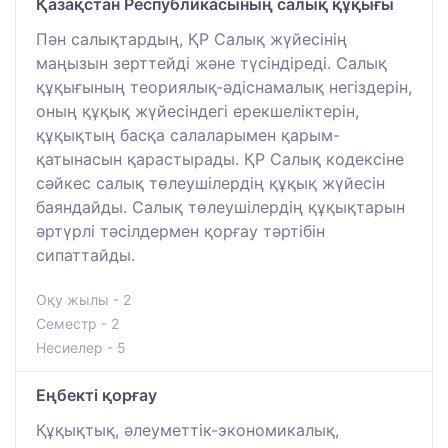
Қазақстан Республикасының салық құқығы
Пән салықтардың, ҚР Салық жүйесінің
маңызын зерттейді және түсіндіреді. Салық
құқығының теориялық-әдіснамалық негіздерін,
оның құқық жүйесіндегі ерекшеліктерін,
құқықтың басқа салаларымен қарым-
қатынасын қарастырады. ҚР Салық кодексіне
сәйкес салық төлеушілердің құқық жүйесін
баяндайды. Салық төлеушілердің құқықтарын
әртүрлі тәсілдермен қорғау тәртібін
сипаттайды.
Оқу жылы - 2
Семестр - 2
Несиелер - 5
Еңбекті қорғау
Құқықтық, әлеуметтік-экономикалық,