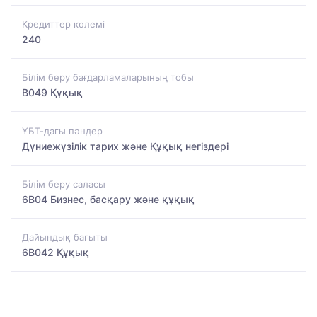
Кредиттер көлемі
240
Білім беру бағдарламаларының тобы
B049 Құқық
ҰБТ-дағы пәндер
Дүниежүзілік тарих және Құқық негіздері
Білім беру саласы
6B04 Бизнес, басқару және құқық
Дайындық бағыты
6B042 Құқық