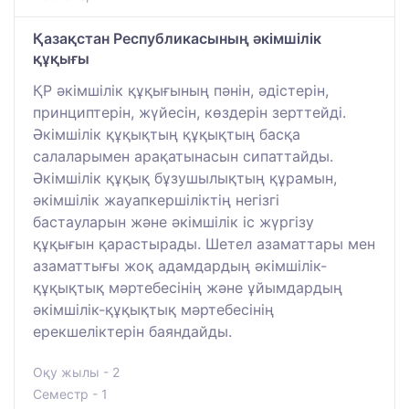
Қазақстан Республикасының әкімшілік
құқығы
ҚР әкімшілік құқығының пәнін, әдістерін,
принциптерін, жүйесін, көздерін зерттейді.
Әкімшілік құқықтың құқықтың басқа
салаларымен арақатынасын сипаттайды.
Әкімшілік құқық бұзушылықтың құрамын,
әкімшілік жауапкершіліктің негізгі
бастауларын және әкімшілік іс жүргізу
құқығын қарастырады. Шетел азаматтары мен
азаматтығы жоқ адамдардың әкімшілік-
құқықтық мәртебесінің және ұйымдардың
әкімшілік-құқықтық мәртебесінің
ерекшеліктерін баяндайды.
Оқу жылы - 2
Семестр - 1