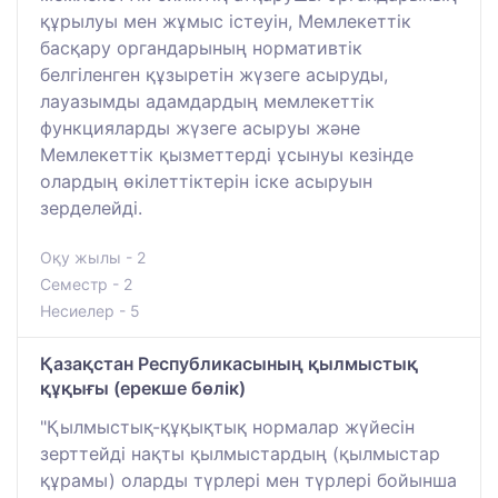
құрылуы мен жұмыс істеуін, Мемлекеттік
басқару органдарының нормативтік
белгіленген құзыретін жүзеге асыруды,
лауазымды адамдардың мемлекеттік
функцияларды жүзеге асыруы және
Мемлекеттік қызметтерді ұсынуы кезінде
олардың өкілеттіктерін іске асыруын
зерделейді.
Оқу жылы - 2
Семестр - 2
Несиелер - 5
Қазақстан Республикасының қылмыстық
құқығы (ерекше бөлік)
"Қылмыстық-құқықтық нормалар жүйесін
зерттейді нақты қылмыстардың (қылмыстар
құрамы) оларды түрлері мен түрлері бойынша