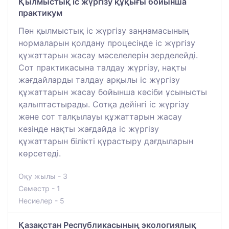
Қылмыстық іс жүргізу құқығы бойынша
практикум
Пән қылмыстық іс жүргізу заңнамасының
нормаларын қолдану процесінде іс жүргізу
құжаттарын жасау мәселелерін зерделейді.
Сот практикасына талдау жүргізу, нақты
жағдайларды талдау арқылы іс жүргізу
құжаттарын жасау бойынша кәсіби ұсынысты
қалыптастырады. Сотқа дейінгі іс жүргізу
және сот талқылауы құжаттарын жасау
кезінде нақты жағдайда іс жүргізу
құжаттарын білікті құрастыру дағдыларын
көрсетеді.
Оқу жылы - 3
Семестр - 1
Несиелер - 5
Қазақстан Республикасының экологиялық