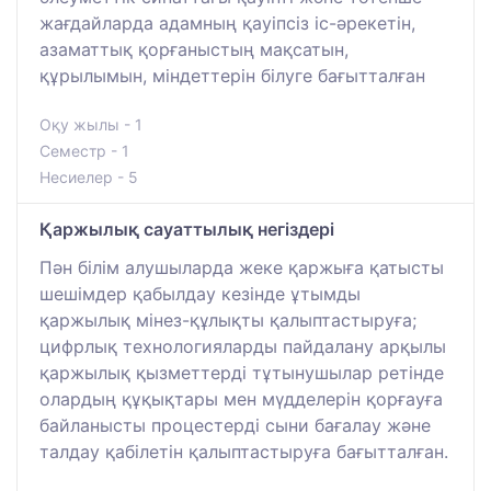
жағдайларда адамның қауіпсіз іс-әрекетін,
азаматтық қорғаныстың мақсатын,
құрылымын, міндеттерін білуге бағытталған
Оқу жылы - 1
Семестр - 1
Несиелер - 5
Қаржылық сауаттылық негіздері
Пән білім алушыларда жеке қаржыға қатысты
шешімдер қабылдау кезінде ұтымды
қаржылық мінез-құлықты қалыптастыруға;
цифрлық технологияларды пайдалану арқылы
қаржылық қызметтерді тұтынушылар ретінде
олардың құқықтары мен мүдделерін қорғауға
байланысты процестерді сыни бағалау және
талдау қабілетін қалыптастыруға бағытталған.