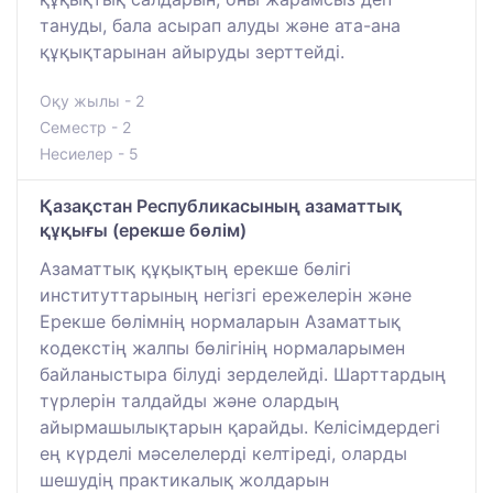
тануды, бала асырап алуды және ата-ана
құқықтарынан айыруды зерттейді.
Оқу жылы - 2
Семестр - 2
Несиелер - 5
Қазақстан Республикасының азаматтық
құқығы (ерекше бөлім)
Азаматтық құқықтың ерекше бөлігі
институттарының негізгі ережелерін және
Ерекше бөлімнің нормаларын Азаматтық
кодекстің жалпы бөлігінің нормаларымен
байланыстыра білуді зерделейді. Шарттардың
түрлерін талдайды және олардың
айырмашылықтарын қарайды. Келісімдердегі
ең күрделі мәселелерді келтіреді, оларды
шешудің практикалық жолдарын