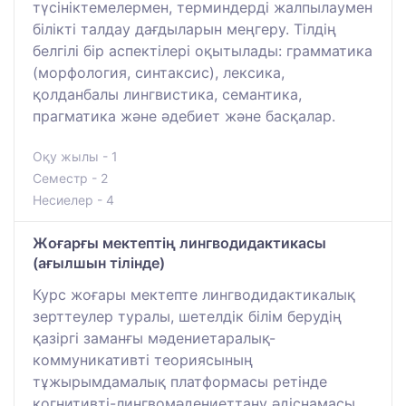
түсініктемелермен, терминдерді жалпылаумен
білікті талдау дағдыларын меңгеру. Тілдің
белгілі бір аспектілері оқытылады: грамматика
(морфология, синтаксис), лексика,
қолданбалы лингвистика, семантика,
прагматика және әдебиет және басқалар.
Оқу жылы - 1
Семестр - 2
Несиелер - 4
Жоғарғы мектептің лингводидактикасы
(ағылшын тілінде)
Курс жоғары мектепте лингводидактикалық
зерттеулер туралы, шетелдік білім берудің
қазіргі заманғы мәдениетаралық-
коммуникативті теориясының
тұжырымдамалық платформасы ретінде
когнитивті-лингвомәдениеттану әдіснамасы