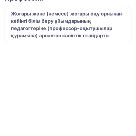
Жоғары және (немесе) жоғары оқу орнынан
кейінгі білім беру ұйымдарының
педагогтеріне (профессор-оқытушылар
құрамына) арналған кәсіптік стандарты