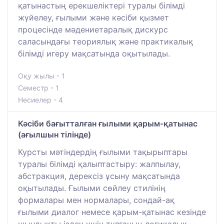
қатынастың ерекшеліктері туралы білімді
жүйелеу, ғылыми және кәсіби қызмет
процесінде мәдениетаралық дискурс
саласындағы теориялық және практикалық
білімді игеру мақсатында оқытылады.
Оқу жылы - 1
Семестр - 1
Несиелер - 4
Кәсіби бағытталған ғылыми қарым-қатынас
(ағылшын тілінде)
Курсты мәтіндердің ғылыми тақырыптары
туралы білімді қалыптастыру: жалпылау,
абстракция, дерексіз ұсыну мақсатында
оқытылады. Ғылыми сөйлеу стилінің
формалары мен нормалары, сондай-ақ
ғылыми диалог немесе қарым-қатынас кезінде