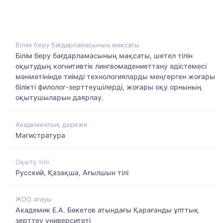
Білім беру бағдарламасының мақсаты
Білім беру бағдарламасының мақсаты, шетел тілін
оқытудың когнитивтік лингвомәдениеттану әдістемесі
мәнмәтінінде тиімді технологияларды меңгерген жоғары
білікті филолог-зерттеушілерді, жоғары оқу орнының
оқытушыларын даярлау.
Академиялық дәреже
Магистратура
Оқыту тілі
Русский, Қазақша, Ағылшын тілі
ЖОО атауы
Академик Е.А. Бөкетов атындағы Қарағанды ұлттық
зерттеу университеті