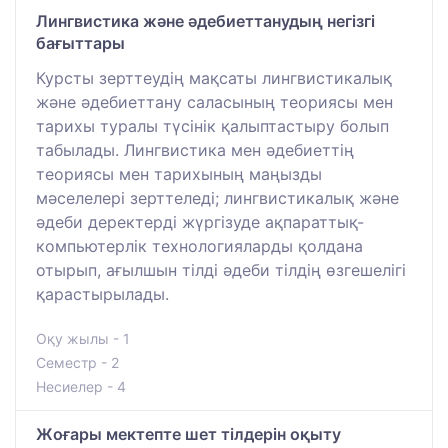
Лингвистика және әдебиеттанудың негізгі
бағыттары
Курсты зерттеудің мақсаты лингвистикалық
және әдебиеттану саласының теориясы мен
тарихы туралы түсінік қалыптастыру болып
табылады. Лингвистика мен әдебиеттің
теориясы мен тарихының маңызды
мәселелері зерттеледі; лингвистикалық және
әдеби деректерді жүргізуде ақпараттық-
компьютерлік технологияларды қолдана
отырып, ағылшын тілді әдеби тілдің өзгешелігі
қарастырылады.
Оқу жылы - 1
Семестр - 2
Несиелер - 4
Жоғары мектепте шет тілдерін оқыту