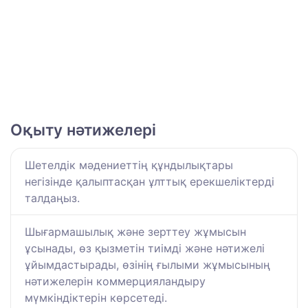
Оқыту нәтижелері
Шетелдік мәдениеттің құндылықтары
негізінде қалыптасқан ұлттық ерекшеліктерді
талдаңыз.
Шығармашылық және зерттеу жұмысын
ұсынады, өз қызметін тиімді және нәтижелі
ұйымдастырады, өзінің ғылыми жұмысының
нәтижелерін коммерцияландыру
мүмкіндіктерін көрсетеді.