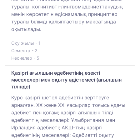
туралы, когнитивті-лингвомәдениеттанудың
мәнін көрсететін әдіснамалық принциптер
туралы білімді қалыптастыру мақсатында
оқытылады.
Оқу жылы - 1
Семестр - 2
Несиелер - 5
Қазіргі ағылшын әдебиетінің өзекті
мәселелері мен оқыту әдістемесі (ағылшын
тілінде)
Курс қазіргі шетел әдебиетін зерттеуге
арналған. XX және XXI ғасырлар тоғысындағы
әдебиет пен қоғам; қазіргі ағылшын тілді
әдебиеттің мәселелері: Ұлыбритания мен
Ирландия әдебиеті; АҚШ-тың қазіргі
әдебиетінің мәселелері; Әдебиетті оқыту