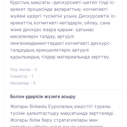
Курстың мақсаты –дискурсивті шетел тілді іс-
əрекет процесінде ақпараттық- когнитивті
жүйені қазіргі түсінігіні ұсыну Дискурсивтік іс-
əрекеттің когнитивті негіздерін, ойлау, сана
жəне дискурс өзара қарым- қатынас
мəселелерін талдау, əртүрлі
лингвомəдениеттердегі когнитивті дискурс-
талдаудың ерекшеліктерін әртүрлі
құрылымдық тілдер материалында зерттеу.
Оқу жылы - 2
Семестр - 1
Несиелер - 5
Болон үдерісін жүзеге асыру
Жоғары білімнің Еуропалық кеңістігі туралы
түсінік қалыптастыру мақсатында зерттеледі.
Жоғары білім беру стратегиялары мен
саясатын үйрету және оқыту мәселелері,