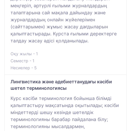
меңгеріп, әртүрлі ғылыми журналдардың
талаптарына сай мақала дайындау және
журналдардың онлайн жүйелерімен
(сайттарымен) жұмыс жасау дағдыларын
қалыптастырады. Курста ғылыми деректерге
талдау жасау әдісі қолданылады.
Оқу жылы - 1
Семестр - 1
Несиелер - 5
Лингвистика және әдебиеттанудағы кәсіби
шетел терминологиясы
Курс кәсіби терминология бойынша білімді
қалыптастыру мақсатында оқытылады; кәсіби
міндеттерді шешу кезінде шетелдік
терминологияны барабар пайдалана білу;
терминологияны мысалдармен,