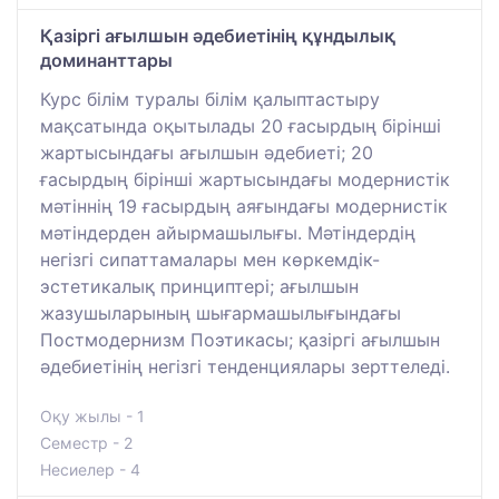
Қазіргі ағылшын әдебиетінің құндылық
доминанттары
Курс білім туралы білім қалыптастыру
мақсатында оқытылады 20 ғасырдың бірінші
жартысындағы ағылшын әдебиеті; 20
ғасырдың бірінші жартысындағы модернистік
мәтіннің 19 ғасырдың аяғындағы модернистік
мәтіндерден айырмашылығы. Мәтіндердің
негізгі сипаттамалары мен көркемдік-
эстетикалық принциптері; ағылшын
жазушыларының шығармашылығындағы
Постмодернизм Поэтикасы; қазіргі ағылшын
әдебиетінің негізгі тенденциялары зерттеледі.
Оқу жылы - 1
Семестр - 2
Несиелер - 4