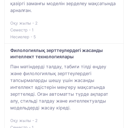
қазіргі заманғы моделін зерделеу мақсатында
арналған.
Оқу жылы - 2
Семестр - 1
Несиелер - 5
Филологиялық зерттеулердегі жасанды
интеллект технологиялары
Пән мәтіндерді талдау, табиғи тілді өңдеу
және филологиялық зерттеулердегі
тапсырмаларды шешу үшін жасанды
интеллект әдістерін меңгеру мақсатында
зерттеледі. Оған автоматты түрде ақпарат
алу, стильді талдау және интеллектуалды
модельдерді жасау кіреді.
Оқу жылы - 2
Семестр - 1