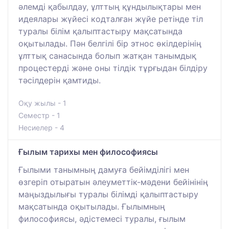
әлемді қабылдау, ұлттың құндылықтары мен
идеялары жүйесі кодталған жүйе ретінде тіл
туралы білім қалыптастыру мақсатында
оқытылады. Пән белгілі бір этнос өкілдерінің
ұлттық санасында болып жатқан танымдық
процестерді және оны тілдік тұрғыдан білдіру
тәсілдерін қамтиды.
Оқу жылы - 1
Семестр - 1
Несиелер - 4
Ғылым тарихы мен философиясы
Ғылыми танымның дамуға бейімділігі мен
өзгеріп отыратын әлеуметтік-мәдени бейінінің
маңыздылығы туралы білімді қалыптастыру
мақсатында оқытылады. Ғылымның
философиясы, әдістемесі туралы, ғылым