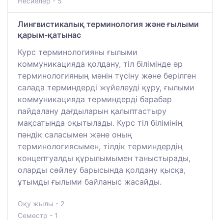
Несиелер - 5
Лингвистикалық терминология және ғылыми
қарым-қатынас
Курс терминологияны ғылыми
коммуникацияда қолдану, тіл білімінде әр
терминологияның мәнін түсіну және берілген
салада терминдерді жүйелеуді құру, ғылыми
коммуникацияда терминдерді барабар
пайдалану дағдыларын қалыптастыру
мақсатында оқытылады. Курс тіл білімінің
пәндік саласымен және оның
терминологиясымен, тілдік терминдердің
концептуалды құрылымымен таныстырады,
оларды сөйлеу барысында қолдану қысқа,
ұтымды ғылыми байланыс жасайды.
Оқу жылы - 2
Семестр - 1