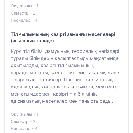
Оқу жылы - 1
Семестр - 2
Несиелер - 4
Тіл ғылымының қазіргі заманғы мәселелері
(ағылшын тілінде)
Курс тіл білімі дамуының теориялық негіздері
туралы білімдерін қалыптастыру мақсатында
оқытылады; қазіргі тіл ғылымының
парадигмалары, қазіргі лингвистикалық және
тіларалық теориялар. Пән лингвистикалық
идеялардың көпполярлы әлемімен, мектептер
мен ағымдармен, қазіргі тіл білімінің
әдіснамалық мәселелерімен таныстырады.
Оқу жылы - 1
Семестр - 2
Несиелер - 4