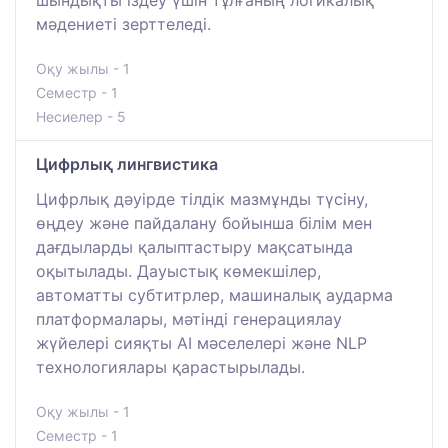
шындықты іздеу үшін тұлғаның логикалық
мәдениеті зерттеледі.
Оқу жылы - 1
Семестр - 1
Несиелер - 5
Цифрлық лингвистика
Цифрлық дәуірде тілдік мазмұнды түсіну,
өңдеу және пайдалану бойынша білім мен
дағдыларды қалыптастыру мақсатында
оқытылады. Дауыстық көмекшілер,
автоматты субтитрлер, машиналық аударма
платформалары, мәтінді генерациялау
жүйелері сияқты AI мәселелері және NLP
технологиялары қарастырылады.
Оқу жылы - 1
Семестр - 1