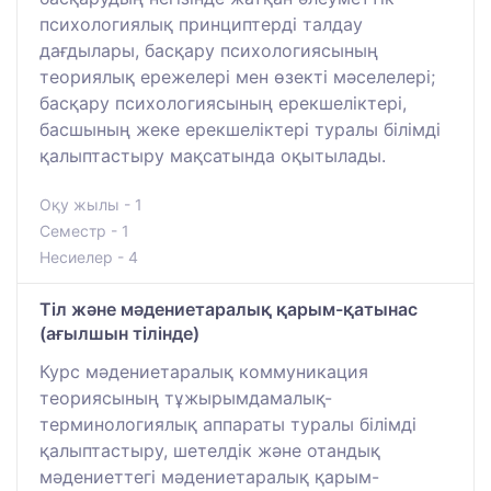
психологиялық принциптерді талдау
дағдылары, басқару психологиясының
теориялық ережелері мен өзекті мәселелері;
басқару психологиясының ерекшеліктері,
басшының жеке ерекшеліктері туралы білімді
қалыптастыру мақсатында оқытылады.
Оқу жылы - 1
Семестр - 1
Несиелер - 4
Тіл және мәдениетаралық қарым-қатынас
(ағылшын тілінде)
Курс мәдениетаралық коммуникация
теориясының тұжырымдамалық-
терминологиялық аппараты туралы білімді
қалыптастыру, шетелдік және отандық
мәдениеттегі мәдениетаралық қарым-