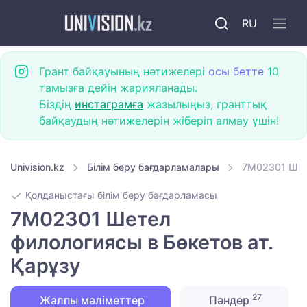
RU
Грант байқауының нәтижелері
осы бетте
10
тамызға дейін жарияланады.
Біздің
инстаграмға
жазылыңыз, гранттық
байқаудың нәтижелерін жіберіп алмау үшін!
Univision.kz
Білім беру бағдарламалары
7M02301 Шете
Қолданыстағы білім беру бағдарламасы
7M02301 Шетел
филологиясы в Бөкетов ат.
Қарұзу
27
Жалпы мәліметтер
Пәндер