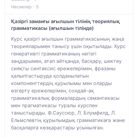
Несиелер - 5
Қазіргі заманғы ағылшын тілінің теориялық
грамматикасы (ағылшын тілінде)
Курс қазіргі ағылшын грамматикасының жаңа
теорияларымен танысу үшін оқытылады. Курс
генеративті грамматиканың негізгі
заңдарымен, атап айтқанда, басқару, шектеу
сияқты синтаксис ережелерімен, фразаны
қалыптастыруда қолданылатын
компоненттердің құрылымы мен оларды
өзгерту ережелерімен, сондай-ақ
грамматикалық формалардың семантикасы
мен прагматикасы туралы курспен
таныстырады. Ф.Сауссюр, Л. Блумфилд, Л.
Ельмслевтің құрылымдық грамматикаға және
басқаларға көзқарастары ұсынылған.