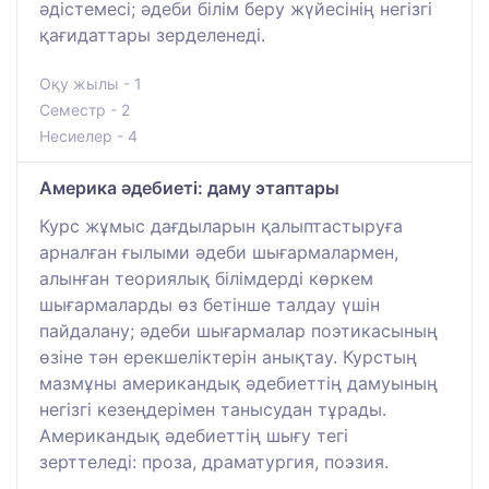
әдістемесі; әдеби білім беру жүйесінің негізгі
қағидаттары зерделенеді.
Оқу жылы - 1
Семестр - 2
Несиелер - 4
Америка әдебиеті: даму этаптары
Курс жұмыс дағдыларын қалыптастыруға
арналған ғылыми әдеби шығармалармен,
алынған теориялық білімдерді көркем
шығармаларды өз бетінше талдау үшін
пайдалану; әдеби шығармалар поэтикасының
өзіне тән ерекшеліктерін анықтау. Курстың
мазмұны американдық әдебиеттің дамуының
негізгі кезеңдерімен танысудан тұрады.
Американдық әдебиеттің шығу тегі
зерттеледі: проза, драматургия, поэзия.