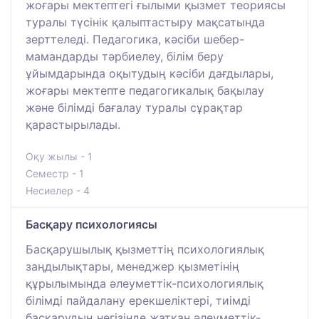
жоғары мектептегі ғылыми қызмет теориясы
туралы түсінік қалыптастыру мақсатында
зерттеледі. Педагогика, кәсіби шебер-
мамандарды тәрбиелеу, білім беру
ұйымдарында оқытудың кәсіби дағдылары,
жоғары мектепте педагогикалық бақылау
және білімді бағалау туралы сұрақтар
қарастырылады.
Оқу жылы - 1
Семестр - 1
Несиелер - 4
Басқару психологиясы
Басқарушылық қызметтің психологиялық
заңдылықтары, менеджер қызметінің
құрылымында әлеуметтік-психологиялық
білімді пайдалану ерекшеліктері, тиімді
басқарудың негізінде жатқан әлеуметтік-