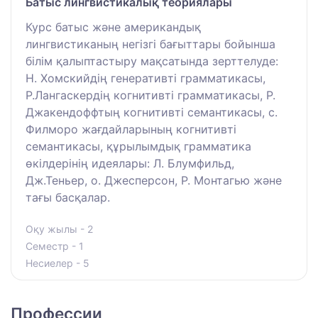
Батыс лингвистикалық теориялары
Курс батыс және американдық
лингвистиканың негізгі бағыттары бойынша
білім қалыптастыру мақсатында зерттелуде:
Н. Хомскийдің генеративті грамматикасы,
Р.Лангаскердің когнитивті грамматикасы, Р.
Джакендоффтың когнитивті семантикасы, с.
Филморо жағдайларының когнитивті
семантикасы, құрылымдық грамматика
өкілдерінің идеялары: Л. Блумфильд,
Дж.Теньер, о. Джесперсон, Р. Монтагью және
тағы басқалар.
Оқу жылы - 2
Семестр - 1
Несиелер - 5
Профессии