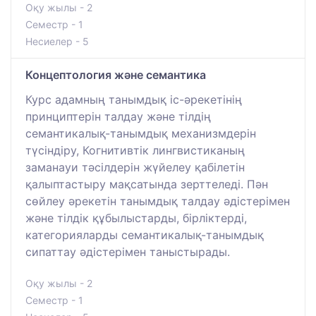
Оқу жылы - 2
Семестр - 1
Несиелер - 5
Концептология және семантика
Курс адамның танымдық іс-әрекетінің
принциптерін талдау және тілдің
семантикалық-танымдық механизмдерін
түсіндіру, Когнитивтік лингвистиканың
заманауи тәсілдерін жүйелеу қабілетін
қалыптастыру мақсатында зерттеледі. Пән
сөйлеу әрекетін танымдық талдау әдістерімен
және тілдік құбылыстарды, бірліктерді,
категорияларды семантикалық-танымдық
сипаттау әдістерімен таныстырады.
Оқу жылы - 2
Семестр - 1