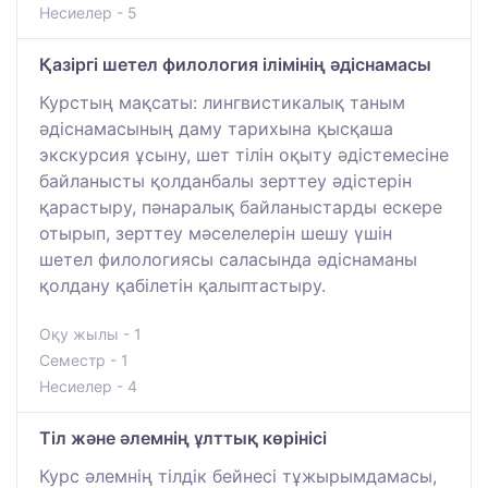
Несиелер - 5
Қазіргі шетел филология ілімінің әдіснамасы
Курстың мақсаты: лингвистикалық таным
әдіснамасының даму тарихына қысқаша
экскурсия ұсыну, шет тілін оқыту әдістемесіне
байланысты қолданбалы зерттеу әдістерін
қарастыру, пәнаралық байланыстарды ескере
отырып, зерттеу мәселелерін шешу үшін
шетел филологиясы саласында әдіснаманы
қолдану қабілетін қалыптастыру.
Оқу жылы - 1
Семестр - 1
Несиелер - 4
Тіл және әлемнің ұлттық көрінісі
Курс әлемнің тілдік бейнесі тұжырымдамасы,