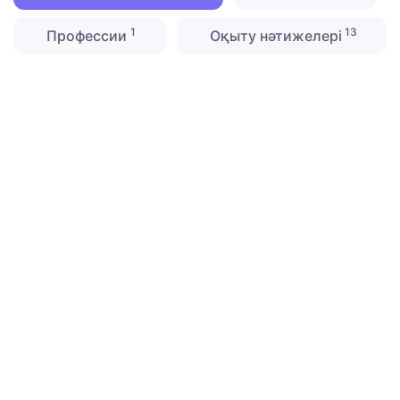
1
13
Профессии
Оқыту нәтижелері