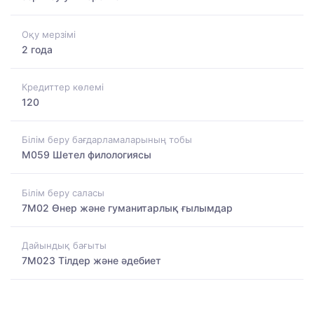
Оқу мерзімі
2 года
Кредиттер көлемі
120
Білім беру бағдарламаларының тобы
M059 Шетел филологиясы
Білім беру саласы
7M02 Өнер және гуманитарлық ғылымдар
Дайындық бағыты
7M023 Тілдер және әдебиет