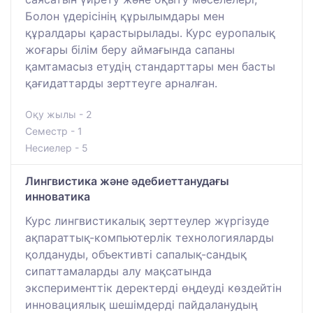
Болон үдерісінің құрылымдары мен
құралдары қарастырылады. Курс еуропалық
жоғары білім беру аймағында сапаны
қамтамасыз етудің стандарттары мен басты
қағидаттарды зерттеуге арналған.
Оқу жылы - 2
Семестр - 1
Несиелер - 5
Лингвистика және әдебиеттанудағы
инноватика
Курс лингвистикалық зерттеулер жүргізуде
ақпараттық-компьютерлік технологияларды
қолдануды, объективті сапалық-сандық
сипаттамаларды алу мақсатында
эксперименттік деректерді өңдеуді көздейтін
инновациялық шешімдерді пайдаланудың