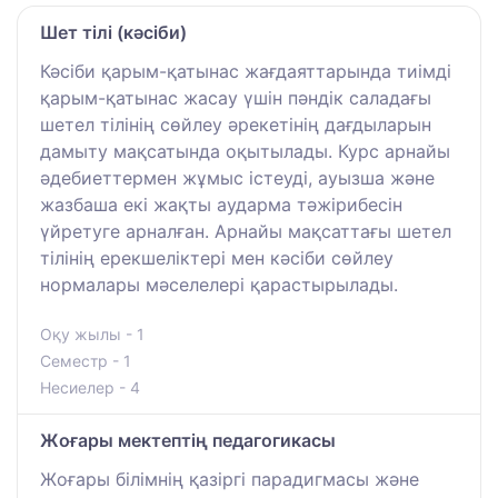
Шет тілі (кәсіби)
Кәсіби қарым-қатынас жағдаяттарында тиімді
қарым-қатынас жасау үшін пәндік саладағы
шетел тілінің сөйлеу әрекетінің дағдыларын
дамыту мақсатында оқытылады. Курс арнайы
әдебиеттермен жұмыс істеуді, ауызша және
жазбаша екі жақты аударма тәжірибесін
үйретуге арналған. Арнайы мақсаттағы шетел
тілінің ерекшеліктері мен кәсіби сөйлеу
нормалары мәселелері қарастырылады.
Оқу жылы - 1
Семестр - 1
Несиелер - 4
Жоғары мектептің педагогикасы
Жоғары білімнің қазіргі парадигмасы және