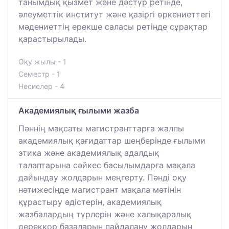
танымдық қызмет және дәстүр ретінде,
әлеуметтік институт және қазіргі өркениеттегі
мәдениеттің ерекше саласы ретінде сұрақтар
қарастырылады.
Оқу жылы - 1
Семестр - 1
Несиелер - 4
Академиялық ғылыми жазба
Пәннің мақсаты магистранттарға жалпы
академиялық қағидаттар шеңберінде ғылыми
этика және академиялық адалдық
талаптарына сәйкес басылымдарға мақала
дайындау жолдарын меңгерту. Пәнді оқу
нәтижесінде магистрант мақала мәтінін
құрастыру әдістерін, академиялық
жазбалардың түрлерін және халықаралық
дерекқор базаларын пайдалану жолдарын