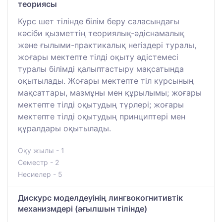
теориясы
Курс шет тілінде білім беру саласындағы
кәсіби қызметтің теориялық-әдіснамалық
және ғылыми-практикалық негіздері туралы,
жоғары мектепте тілді оқыту әдістемесі
туралы білімді қалыптастыру мақсатында
оқытылады. Жоғары мектепте тіл курсының
мақсаттары, мазмұны мен құрылымы; жоғары
мектепте тілді оқытудың түрлері; жоғары
мектепте тілді оқытудың принциптері мен
құралдары оқытылады.
Оқу жылы - 1
Семестр - 2
Несиелер - 5
Дискурс моделдеуінің лингвокогнитивтік
механизмдері (ағылшын тілінде)