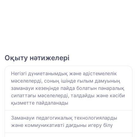
Оқыту нәтижелері
Негізгі дүниетанымдық және әдістемелелік
мәселелерді, соның ішінде ғылым дамуының
заманауи кезеңінде пайда болатын пәнаралық
сипаттағы мәселелерді, талдайды және кәсіби
қызметте пайдаланады
Заманауи педагогикалық технологияларды
және коммуникативті дағдыны игеру білу