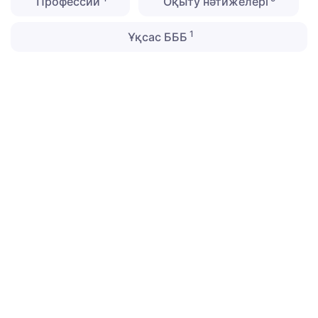
Профессии
Оқыту нәтижелері
1
Ұқсас БББ