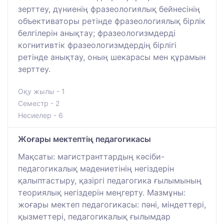
зерттеу, дүниенің фразеологиялық бейнесінің
объективаторы ретінде фразеологиялық бірлік
белгілерін анықтау; фразеологизмдерді
когнитивтік фразеологизмдердің бірлігі
ретінде анықтау, оның шекарасы мен құрамын
зерттеу.
Оқу жылы - 1
Семестр - 2
Несиелер - 6
Жоғары мектептің педагогикасы
Мақсаты: магистранттардың кәсіби-
педагогикалық мәдениетінің негіздерін
қалыптастыру, қазіргі педагогика ғылымының
теориялық негіздерін меңгерту. Мазмұны:
жоғары мектеп педагогикасы: пәні, міндеттері,
қызметтері, педагогикалық ғылымдар