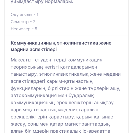
ұйымдастыру нормалары.
Оқу жылы - 1
Семестр - 2
Несиелер - 5
Коммуникацияның этнолингвистика және
мәдини аспектілері
Мақсаты- студенттерді коммуникация
теориясының негізгі қағидаларымен
таныстыру, этнолингвистикалық және мәдени
аспектілердегі қарым-қатынастың
функцияларын, бірліктерін және түрлерін ашу,
автокоммуникация мен бұқаралық
коммуникацияның ерекшеліктерін анықтау,
қарым-қатынастың мәдениетаралық
ерекшеліктерін қарастыру. қарым-қатынас
жасау, сонымен қатар магистранттардың
алған білімдерін практикалық іс-әрекетте