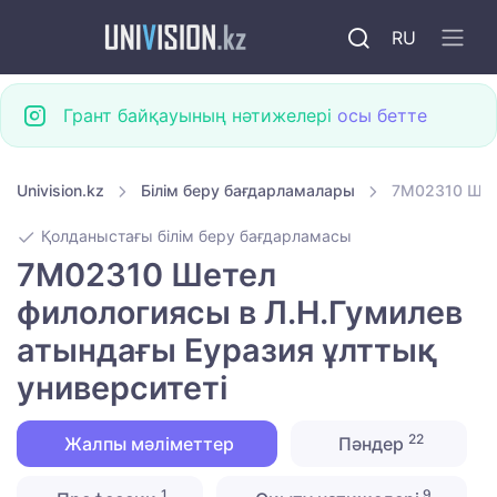
RU
Грант байқауының нәтижелері
осы бетте
Univision.kz
Білім беру бағдарламалары
7M02310 Шете
Қолданыстағы білім беру бағдарламасы
7M02310 Шетел
филологиясы в Л.Н.Гумилев
атындағы Еуразия ұлттық
университеті
22
Жалпы мәліметтер
Пәндер
1
9