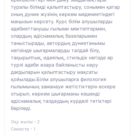
туралы білімді қалыптастыру, сонымен қатар
оның дүние жүзінің көркем мәдениетіндегі
маңызын көрсету. Курс білім алушыларды
әдебиеттанушы ғылыми мектептермен,
олардың әдіснамалық базаларымен
таныстырады, автордың дүниетанымы
негізінде шығармаларды талдай білу,
тақырыптық, идеялық, стильдік негізде әр
түрлі әдеби өзара байланысты көру
дағдыларын қалыптастыру мақсаты
қойылады.Білім алушыларға филология
ғылымының заманауи жетістіктерін ескере
отырып, көркем шығарманы кешенді
әдіснамалық талдаудың күрделі тетіктері
беріледі.
Оқу жылы - 2
Семестр - 1