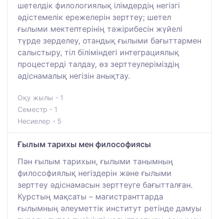
шетелдік филологиялық ілімдердің негізгі
әдістемелік ережелерін зерттеу; шетел
ғылыми мектептерінің тәжірибесін жүйелі
түрде зерделеу, отандық ғылыми бағыттармен
салыстыру, тіл біліміндегі интеграциялық
процестерді талдау, өз зерттеулеріміздің
әдіснамалық негізін анықтау.
Оқу жылы - 1
Семестр - 1
Несиелер - 5
Ғылым тарихы мен философиясы
Пән ғылым тарихын, ғылыми танымның
философиялық негіздерін және ғылыми
зерттеу әдіснамасын зерттеуге бағытталған.
Курстың мақсаты – магистранттарда
ғылымның әлеуметтік институт ретінде дамуы