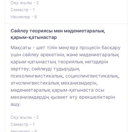
Оқу жылы - 2
Семестр - 1
Несиелер - 6
Сөйлеу теориясы мен мәдениетаралық
қарым-қатынастар
Мақсаты - шет тілін меңгеру процесін басқару
үшін сөйлеу әрекетінің және мәдениетаралық
қарым-қатынастың теориялық негіздерін
зерттеу; сөйлеуді тудырудың
психолингвистикалық, социолингвистикалық,
этнолингвистикалық механизмдерін,
мәдениетаралық қарым-қатынаста осы
механизмдердің қызмет ету ерекшеліктерін
ашу.
Оқу жылы - 2
Семестр - 1
Несиелер - 6