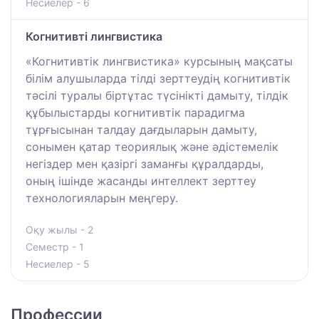
Несиелер - 6
Когнитивті лингвистика
«Когнитивтік лингвистика» курсының мақсаты
білім алушыларда тілді зерттеудің когнитивтік
тәсілі туралы біртұтас түсінікті дамыту, тілдік
құбылыстарды когнитивтік парадигма
тұрғысынан талдау дағдыларын дамыту,
сонымен қатар теориялық және әдістемелік
негіздер мен қазіргі заманғы құралдарды,
оның ішінде жасанды интеллект зерттеу
технологияларын меңгеру.
Оқу жылы - 2
Семестр - 1
Несиелер - 5
Профессии