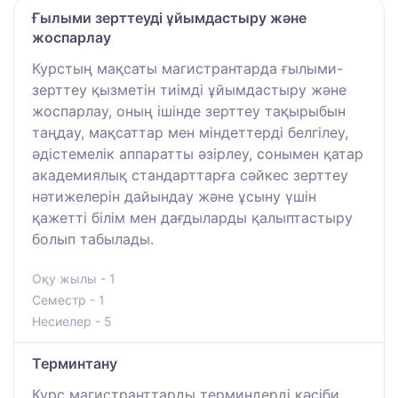
Ғылыми зерттеуді ұйымдастыру және
жоспарлау
Курстың мақсаты магистрантарда ғылыми-
зерттеу қызметін тиімді ұйымдастыру және
жоспарлау, оның ішінде зерттеу тақырыбын
таңдау, мақсаттар мен міндеттерді белгілеу,
әдістемелік аппаратты әзірлеу, сонымен қатар
академиялық стандарттарға сәйкес зерттеу
нәтижелерін дайындау және ұсыну үшін
қажетті білім мен дағдыларды қалыптастыру
болып табылады.
Оқу жылы - 1
Семестр - 1
Несиелер - 5
Терминтану
Курс магистранттарды терминдерді кәсіби