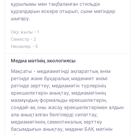
құрылымы мен таңбаланған стильдік
құралдарын ескере отырып, сыни мәтіндер
шығару.
Оқу жылы - 1
Семестр - 2
Несиелер - 5
Медиа мәтінің экологиясы
Мақсаты - медиамәтінді ақпараттық өнім
ретінде және бұқаралық мәдениет өнімі
ретінде зерттеу; медиамәтін түрлерінің
ерекшеліктерін анықтау, медиамәтіннің
мазмұндық-формальды ерекшеліктерін,
сондай-ақ оны жасау ерекшеліктерімен алдын
ала анықталған белгілерді сипаттау,
медиамәтіннің семиотикалық зерттеу
басымдығын анықтау, мәдени БАҚ мәтінін