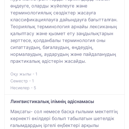
өңдеуге, оларды жүйелеуге және
терминологиялық сөздіктер жасауға
классификациялауға дайындауға бағытталған.
Теориялық терминология арнайы лексиканың
қалыптасу және қызмет ету заңдылықтарын
зерттесе, қолданбалы терминология оны
сипаттаудың, бағалаудың, өңдеудің,
нормалаудың, аударудың және пайдаланудың
практикалық әдістерін жасайды.
Оқу жылы - 1
Семестр - 1
Несиелер - 5
Лингвистикалық ілімнің әдіснамасы
Мақсаты- сол немесе басқа ғылыми мектептің
көрнекті өкілдері болып табылатын шетелдік
ғалымдардың іргелі еңбектері арқылы