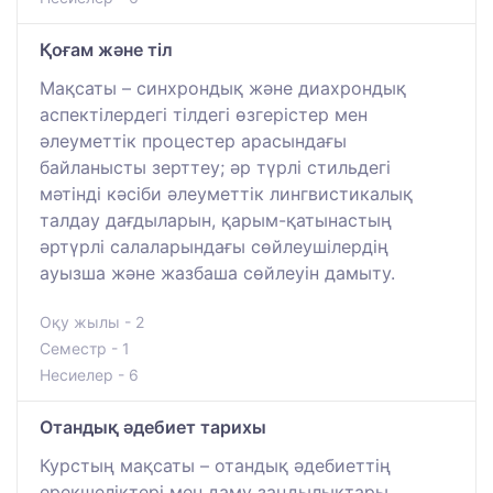
Қоғам және тіл
Мақсаты – синхрондық және диахрондық
аспектілердегі тілдегі өзгерістер мен
әлеуметтік процестер арасындағы
байланысты зерттеу; әр түрлі стильдегі
мәтінді кәсіби әлеуметтік лингвистикалық
талдау дағдыларын, қарым-қатынастың
әртүрлі салаларындағы сөйлеушілердің
ауызша және жазбаша сөйлеуін дамыту.
Оқу жылы - 2
Семестр - 1
Несиелер - 6
Отандық әдебиет тарихы
Курстың мақсаты – отандық әдебиеттің
ерекшеліктері мен даму заңдылықтары