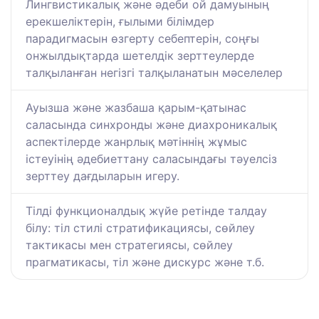
Лингвистикалық және әдеби ой дамуының
ерекшеліктерін, ғылыми білімдер
парадигмасын өзгерту себептерін, соңғы
онжылдықтарда шетелдік зерттеулерде
талқыланған негізгі талқыланатын мәселелер
Ауызша және жазбаша қарым-қатынас
саласында синхронды және диахроникалық
аспектілерде жанрлық мәтіннің жұмыс
істеуінің әдебиеттану саласындағы тәуелсіз
зерттеу дағдыларын игеру.
Тілді функционалдық жүйе ретінде талдау
білу: тіл стилі стратификациясы, сөйлеу
тактикасы мен стратегиясы, сөйлеу
прагматикасы, тіл және дискурс және т.б.