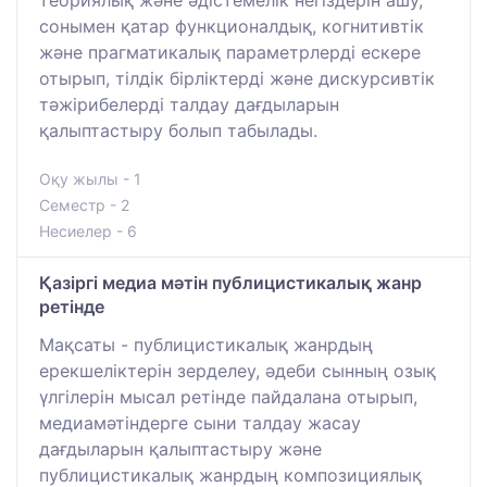
теориялық және әдістемелік негіздерін ашу,
сонымен қатар функционалдық, когнитивтік
және прагматикалық параметрлерді ескере
отырып, тілдік бірліктерді және дискурсивтік
тәжірибелерді талдау дағдыларын
қалыптастыру болып табылады.
Оқу жылы - 1
Семестр - 2
Несиелер - 6
Қазіргі медиа мәтін публицистикалық жанр
ретінде
Мақсаты - публицистикалық жанрдың
ерекшеліктерін зерделеу, әдеби сынның озық
үлгілерін мысал ретінде пайдалана отырып,
медиамәтіндерге сыни талдау жасау
дағдыларын қалыптастыру және
публицистикалық жанрдың композициялық