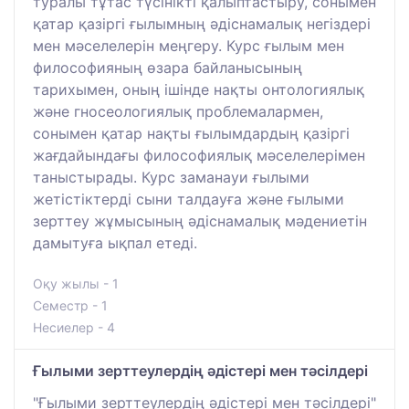
туралы тұтас түсінікті қалыптастыру, сонымен
қатар қазіргі ғылымның әдіснамалық негіздері
мен мәселелерін меңгеру. Курс ғылым мен
философияның өзара байланысының
тарихымен, оның ішінде нақты онтологиялық
және гносеологиялық проблемалармен,
сонымен қатар нақты ғылымдардың қазіргі
жағдайындағы философиялық мәселелерімен
таныстырады. Курс заманауи ғылыми
жетістіктерді сыни талдауға және ғылыми
зерттеу жұмысының әдіснамалық мәдениетін
дамытуға ықпал етеді.
Оқу жылы - 1
Семестр - 1
Несиелер - 4
Ғылыми зерттеулердің әдістері мен тәсілдері
"Ғылыми зерттеулердің әдістері мен тәсілдері"