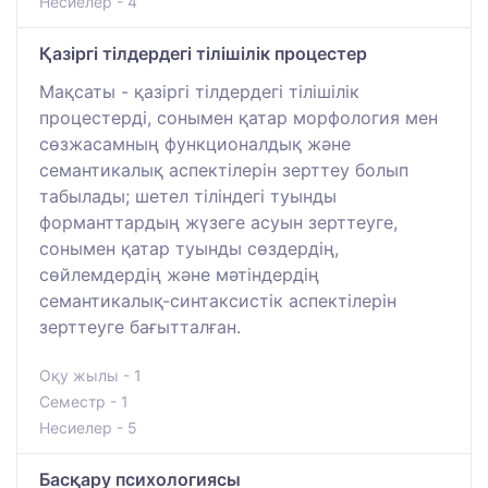
Несиелер - 4
Қазіргі тілдердегі тілішілік процестер
Мақсаты - қазіргі тілдердегі тілішілік
процестерді, сонымен қатар морфология мен
сөзжасамның функционалдық және
семантикалық аспектілерін зерттеу болып
табылады; шетел тіліндегі туынды
форманттардың жүзеге асуын зерттеуге,
сонымен қатар туынды сөздердің,
сөйлемдердің және мәтіндердің
семантикалық-синтаксистік аспектілерін
зерттеуге бағытталған.
Оқу жылы - 1
Семестр - 1
Несиелер - 5
Басқару психологиясы