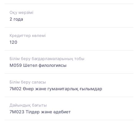
Оқу мерзімі
2 года
Кредиттер көлемі
120
Білім беру бағдарламаларының тобы
M059 Шетел филологиясы
Білім беру саласы
7M02 Өнер және гуманитарлық ғылымдар
Дайындық бағыты
7M023 Тілдер және әдебиет