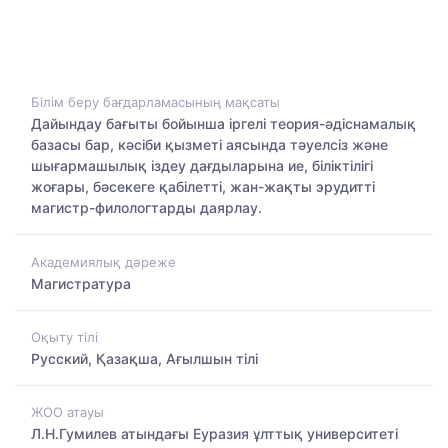
Білім беру бағдарламасының мақсаты
Дайындау бағыты бойынша іргелі теория-әдіснамалық
базасы бар, кәсіби қызметі аясында тәуелсіз және
шығармашылық іздеу дағдыларына ие, біліктілігі
жоғары, бәсекеге қабілетті, жан-жақты эрудитті
магистр-филологтарды даярлау.
Академиялық дәреже
Магистратура
Оқыту тілі
Русский, Қазақша, Ағылшын тілі
ЖОО атауы
Л.Н.Гумилев атындағы Еуразия ұлттық университеті