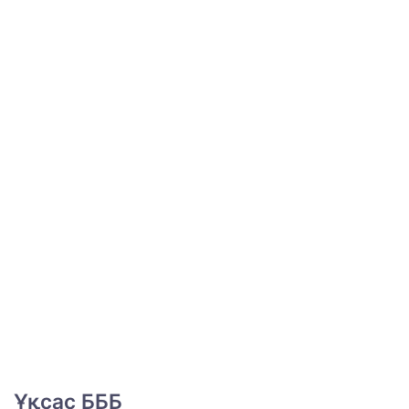
Ұқсас БББ