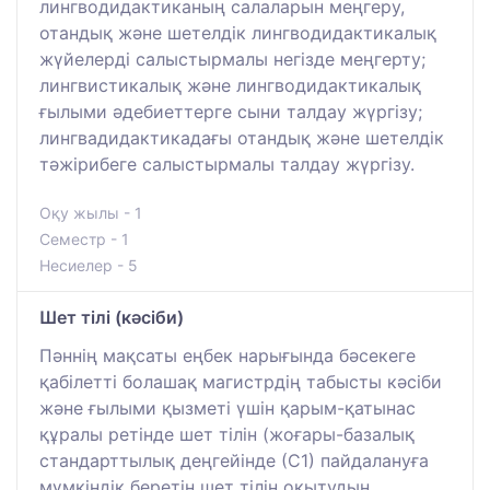
лингводидактиканың салаларын меңгеру,
отандық және шетелдік лингводидактикалық
жүйелерді салыстырмалы негізде меңгерту;
лингвистикалық және лингводидактикалық
ғылыми әдебиеттерге сыни талдау жүргізу;
лингвадидактикадағы отандық және шетелдік
тәжірибеге салыстырмалы талдау жүргізу.
Оқу жылы - 1
Семестр - 1
Несиелер - 5
Шет тілі (кәсіби)
Пәннің мақсаты еңбек нарығында бәсекеге
қабілетті болашақ магистрдің табысты кәсіби
және ғылыми қызметі үшін қарым-қатынас
құралы ретінде шет тілін (жоғары-базалық
стандарттылық деңгейінде (С1) пайдалануға
мүмкіндік беретін шет тілін оқытудың