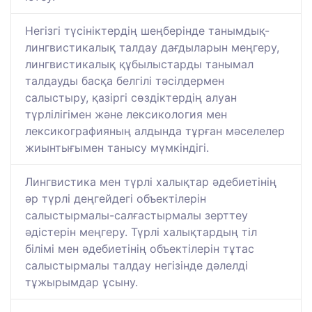
Негізгі түсініктердің шеңберінде танымдық-
лингвистикалық талдау дағдыларын меңгеру,
лингвистикалық құбылыстарды танымал
талдауды басқа белгілі тәсілдермен
салыстыру, қазіргі сөздіктердің алуан
түрлілігімен және лексикология мен
лексикографияның алдында тұрған мәселелер
жиынтығымен танысу мүмкіндігі.
Лингвистика мен түрлі халықтар әдебиетінің
әр түрлі деңгейдегі объектілерін
салыстырмалы-салғастырмалы зерттеу
әдістерін меңгеру. Түрлі халықтардың тіл
білімі мен әдебиетінің объектілерін тұтас
салыстырмалы талдау негізінде дәлелді
тұжырымдар ұсыну.