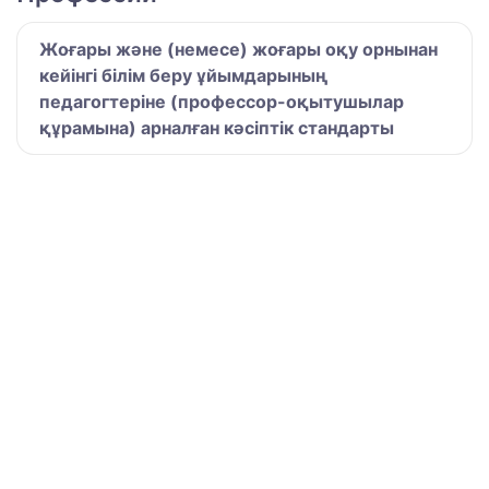
Жоғары және (немесе) жоғары оқу орнынан
кейінгі білім беру ұйымдарының
педагогтеріне (профессор-оқытушылар
құрамына) арналған кәсіптік стандарты