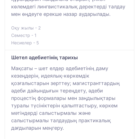
көлемдегі лингвистикалық деректерді талдау
мен өңдеуге ерекше назар аударылады.
Оқу жылы - 2
Семестр - 1
Несиелер - 5
Шетел әдебиетінің тарихы
Мақсаты – шет елдер әдебиетінің даму
кезеңдерін, идеялық-көркемдік
қозғалыстарын зерттеу; магистранттардың
әдеби дайындығын тереңдету, әдеби
процестің формалары мен заңдылықтары
туралы түсініктерін қалыптастыру, көркем
мәтіндерді салыстырмалы және
салыстырмалы талдаудың практикалық
дағдыларын меңгеру.