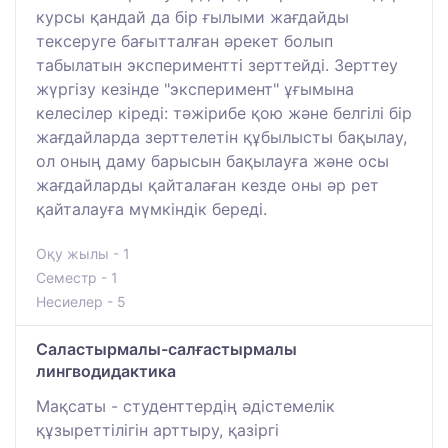
курсы қандай да бір ғылыми жағдайды
тексеруге бағытталған әрекет болып
табылатын экспериментті зерттейді. Зерттеу
жүргізу кезінде "эксперимент" ұғымына
келесілер кіреді: тәжірибе қою және белгілі бір
жағдайларда зерттелетін құбылысты бақылау,
ол оның даму барысын бақылауға және осы
жағдайларды қайталаған кезде оны әр рет
қайталауға мүмкіндік береді.
Оқу жылы - 1
Семестр - 1
Несиелер - 5
Саластырмалы-салғастырмалы
лингводидактика
Мақсаты - студенттердің әдістемелік
құзыреттілігін арттыру, қазіргі