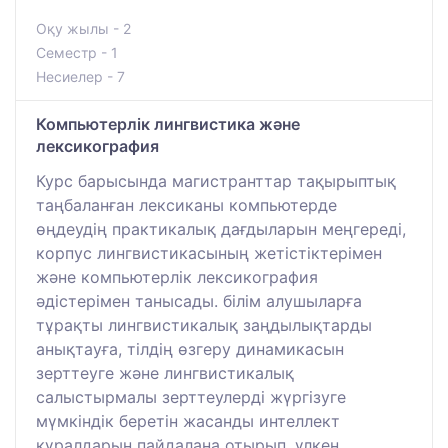
Оқу жылы - 2
Семестр - 1
Несиелер - 7
Компьютерлік лингвистика және
лексикография
Курс барысында магистранттар тақырыптық
таңбаланған лексиканы компьютерде
өңдеудің практикалық дағдыларын меңгереді,
корпус лингвистикасының жетістіктерімен
және компьютерлік лексикография
әдістерімен танысады. білім алушыларға
тұрақты лингвистикалық заңдылықтарды
анықтауға, тілдің өзгеру динамикасын
зерттеуге және лингвистикалық
салыстырмалы зерттеулерді жүргізуге
мүмкіндік беретін жасанды интеллект
құралдарын пайдалана отырып, үлкен