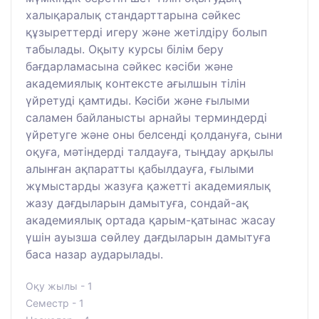
халықаралық стандарттарына сәйкес
құзыреттерді игеру және жетілдіру болып
табылады. Оқыту курсы білім беру
бағдарламасына сәйкес кәсіби және
академиялық контексте ағылшын тілін
үйретуді қамтиды. Кәсіби және ғылыми
саламен байланысты арнайы терминдерді
үйретуге және оны белсенді қолдануға, сыни
оқуға, мәтіндерді талдауға, тыңдау арқылы
алынған ақпаратты қабылдауға, ғылыми
жұмыстарды жазуға қажетті академиялық
жазу дағдыларын дамытуға, сондай-ақ
академиялық ортада қарым-қатынас жасау
үшін ауызша сөйлеу дағдыларын дамытуға
баса назар аударылады.
Оқу жылы - 1
Семестр - 1