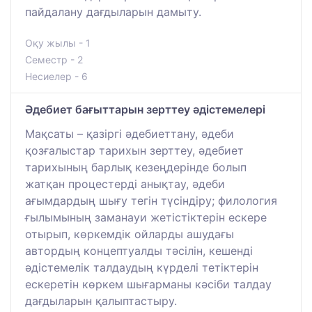
пайдалану дағдыларын дамыту.
Оқу жылы - 1
Семестр - 2
Несиелер - 6
Әдебиет бағыттарын зерттеу әдістемелері
Мақсаты – қазіргі әдебиеттану, әдеби
қозғалыстар тарихын зерттеу, әдебиет
тарихының барлық кезеңдерінде болып
жатқан процестерді анықтау, әдеби
ағымдардың шығу тегін түсіндіру; филология
ғылымының заманауи жетістіктерін ескере
отырып, көркемдік ойларды ашудағы
автордың концептуалды тәсілін, кешенді
әдістемелік талдаудың күрделі тетіктерін
ескеретін көркем шығарманы кәсіби талдау
дағдыларын қалыптастыру.