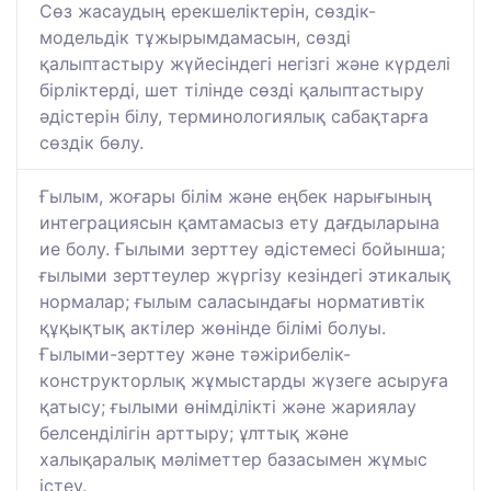
Сөз жасаудың ерекшеліктерін, сөздік-
модельдік тұжырымдамасын, сөзді
қалыптастыру жүйесіндегі негізгі және күрделі
бірліктерді, шет тілінде сөзді қалыптастыру
әдістерін білу, терминологиялық сабақтарға
сөздік бөлу.
Ғылым, жоғары білім және еңбек нарығының
интеграциясын қамтамасыз ету дағдыларына
ие болу. Ғылыми зерттеу әдістемесі бойынша;
ғылыми зерттеулер жүргізу кезіндегі этикалық
нормалар; ғылым саласындағы нормативтік
құқықтық актілер жөнінде білімі болуы.
Ғылыми-зерттеу және тәжірибелік-
конструкторлық жұмыстарды жүзеге асыруға
қатысу; ғылыми өнімділікті және жариялау
белсенділігін арттыру; ұлттық және
халықаралық мәліметтер базасымен жұмыс
істеу.