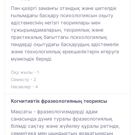
Пән қазіргі заманғы отандық және шетелдік
ғылымдағы басқару психологиясын оқыту
әдістемесінің негізгі теориялары мен
тұжырымдамаларын, теориялық және
практикалық бағыттағы психологиялық
пәндерді оқытудағы басқарудың әдістемелік
және технологиялық ерекшеліктерін игеруге
мүмкіндік береді.
Оқу жылы - 1
Семестр - 2
Несиелер - 4
Когнитивтік фразеологияның теориясы
Мақсаты - фразеологизмдерді адам
санасында дүние туралы фразеологиялық
білімді сақтау және жүйелеу құралы ретінде,
семантика мен шындықтың арақатынасын