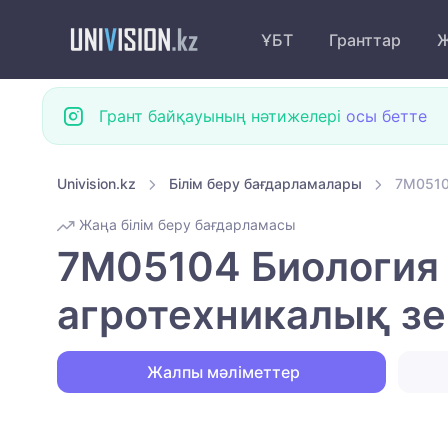
ҰБТ
Гранттар
Ж
Грант байқауының нәтижелері
осы бетте
Univision.kz
Білім беру бағдарламалары
7M0510
Жаңа білім беру бағдарламасы
7M05104 Биология 
агротехникалық зе
Жалпы мәліметтер