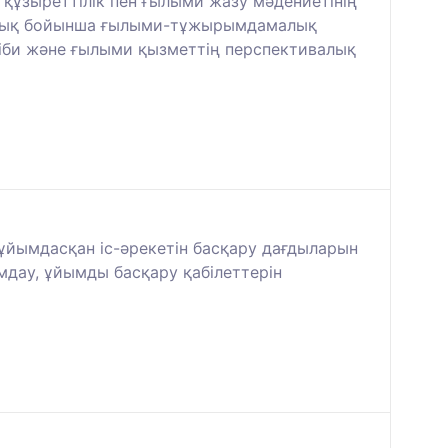
 құзыреттілік пен ғылыми жазу мәдениетінің
мандық бойынша ғылыми-тұжырымдамалық
әсіби және ғылыми қызметтің перспективалық
йымдасқан іс-әрекетін басқару дағдыларын
мдау, ұйымды басқару қабілеттерін