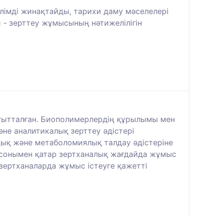
лімді жинақтайды, тарихи даму мәселелері
- зерттеу жұмысының нәтижелілігін
ағытталған. Биополимерлердің құрылымы мен
не аналитикалық зерттеу әдістері
ық және метаболомиялық талдау әдістеріне
, сонымен қатар зертханалық жағдайда жұмыс
 зертханаларда жұмыс істеуге қажетті