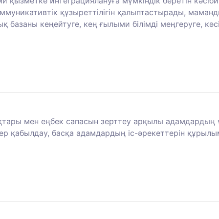
 қызметке интеграциялануға мүмкіндік беретін кәсіби
 коммуникативтік құзыреттілігін қалыптастырады, ма
ық базаны кеңейтуге, кең ғылыми білімді меңгеруге, к
тары мен еңбек сапасын зерттеу арқылы адамдардың ұ
р қабылдау, басқа адамдардың іс-әрекеттерін құрылы