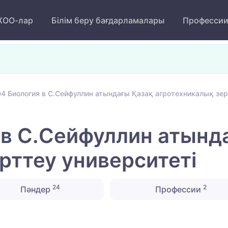
ОО-лар
Білім беру бағдарламалары
Професси
4 Биология в С.Сейфуллин атындағы Қазақ агротехникалық зер
в С.Сейфуллин атынд
рттеу университеті
24
2
Пәндер
Профессии