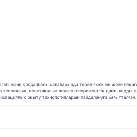
ргелі және қолданбалы салаларында терең ғылыми және педаго
ама теориялық, практикалық және эксперименттік дағдыларды 
инновациялық оқыту технологияларын пайдалануға бағытталған.