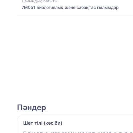
Дайындық бағыты
7M051 Биологиялық және сабақтас ғылымдар
Пәндер
Шет тілі (кәсіби)