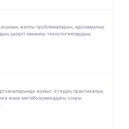
икасының жалпы проблемаларын, әдіснамалық
дың қазіргі заманғы технологиялардың
ертханаларында жұмыс істеудің практикалық
мика және метаболомикадағы соңғы
.