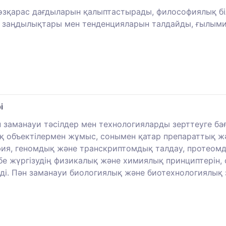
көзқарас дағдыларын қалыптастырады, философиялық бі
 заңдылықтары мен тенденцияларын талдайды, ғылыми 
і
 заманауи тәсілдер мен технологияларды зерттеуге б
қ объектілермен жұмыс, сонымен қатар препараттық жә
ия, геномдық және транскриптомдық талдау, протеомд
ибе жүргізудің физикалық және химиялық принциптерін
ереді. Пән заманауи биологиялық және биотехнологиялық