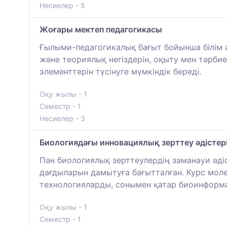
Несиелер - 5
Жоғары мектеп педагогикасы
Ғылыми-педагогикалық бағыт бойынша білім 
және теориялық негіздерін, оқыту мен тәрби
элементтерін түсінуге мүмкіндік береді.
Оқу жылы - 1
Семестр - 1
Несиелер - 3
Биологиядағы инновациялық зерттеу әдістер
Пән биологиялық зерттеулердің заманауи әді
дағдыларын дамытуға бағытталған. Курс мол
технологияларды, сонымен қатар биоинформа
Оқу жылы - 1
Семестр - 1