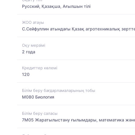
Русский, Қазақша, Ағылшын тілі
ЖОО атауы
С.Сейфуллин атындағы Қазақ агротехникалық зертте
Оқу мерзімі
2 года
Кредиттер көлемі
120
Білім беру бағдарламаларының тобы
M080 Биология
Білім беру саласы
7M05 Жаратылыстану ғылымдары, математика және