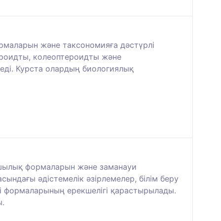
рмаларын және таксономияға дәстүрлі
ероидты, колеоптероидты және
неді. Курста олардың биологиялық
ушылық формаларын және заманауи
ындағы әдістемелік әзірлемелер, білім беру
і формаларының ерекшелігі қарастырылады.
ы.