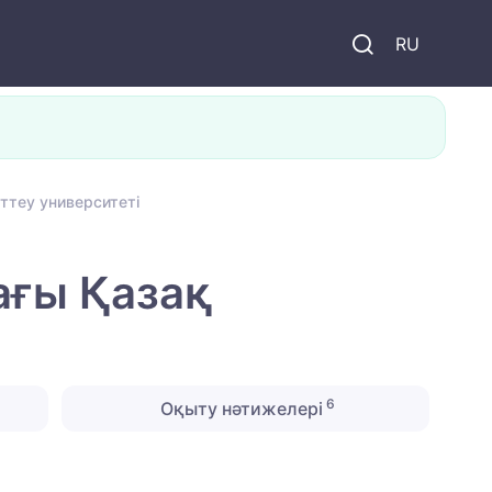
и
RU
ттеу университеті
ағы Қазақ
6
Оқыту нәтижелері