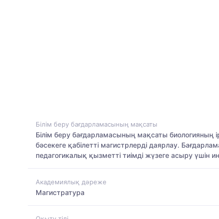
Білім беру бағдарламасының мақсаты
Білім беру бағдарламасының мақсаты биологияның і
бәсекеге қабілетті магистрлерді даярлау. Бағдарл
педагогикалық қызметті тиімді жүзеге асыру үшін 
Академиялық дәреже
Магистратура
Оқыту тілі