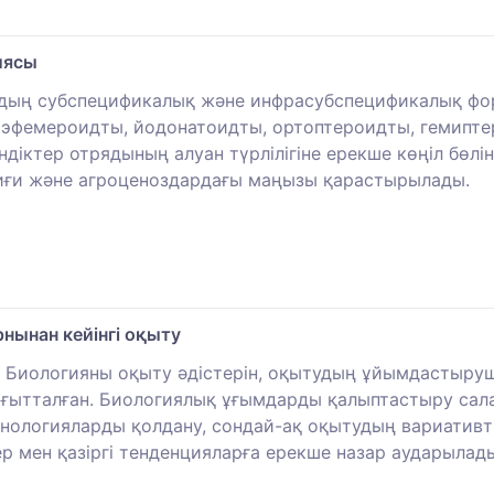
иясы
ардың субспецификалық және инфрасубспецификалық фо
, эфемероидты, йодонатоидты, ортоптероидты, гемипт
діктер отрядының алуан түрлілігіне ерекше көңіл бөлі
абиғи және агроценоздардағы маңызы қарастырылады.
нынан кейінгі оқыту
де Биологияны оқыту әдістерін, оқытудың ұйымдастыр
ғытталған. Биологиялық ұғымдарды қалыптастыру салас
нологияларды қолдану, сондай-ақ оқытудың вариативт
 мен қазіргі тенденцияларға ерекше назар аударылад