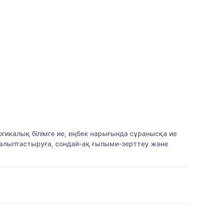
гикалық білімге ие, еңбек нарығында сұранысқа ие
қалыптастыруға, сондай-ақ ғылыми-зерттеу және