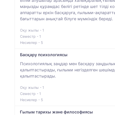
Білім алушылар арасында халықаралық ғылыми
маңызды құрамдас бөлігі ретінде шет тілді
аппаратты еркін басқаруға, ғылыми-ақпаратт
бағыттарын анықтай білуге мүмкіндік береді.
Оқу жылы - 1
Семестр - 1
Несиелер - 5
Басқару психологиясы
Психологиялық заңдар мен басқару заңдылық
қалыптастырады, ғылыми негізделген шешімде
қалыптастырады.
Оқу жылы - 1
Семестр - 1
Несиелер - 5
Ғылым тарихы және философиясы