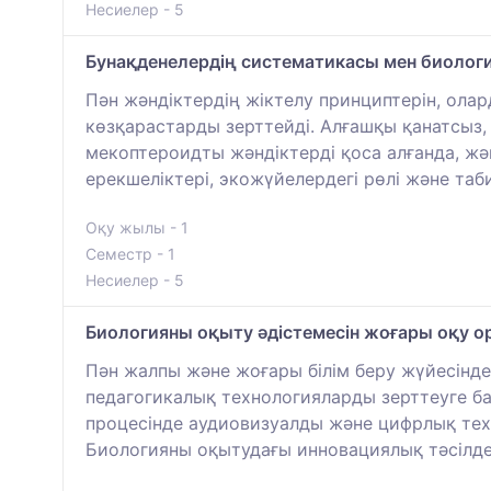
Несиелер - 5
Бунақденелердің систематикасы мен биолог
Пән жәндіктердің жіктелу принциптерін, ол
көзқарастарды зерттейді. Алғашқы қанатсыз
мекоптероидты жәндіктерді қоса алғанда, жән
ерекшеліктері, экожүйелердегі рөлі және т
Оқу жылы - 1
Семестр - 1
Несиелер - 5
Биологияны оқыту әдістемесін жоғары оқу ор
Пән жалпы және жоғары білім беру жүйесін
педагогикалық технологияларды зерттеуге ба
процесінде аудиовизуалды және цифрлық тех
Биологияны оқытудағы инновациялық тәсілдер