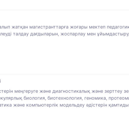
алып жатқан магистранттарға жоғары мектеп педагог
елеуді талдау дағдыларын, жоспарлау мен ұйымдастыру
і
стерін меңгеруге және диагностикалық және зерттеу з
екулярлық биология, биотехнология, геномика, протео
тика және компьютерлік модельдеу әдістерін қамтиды