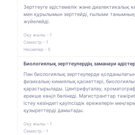
Зерттеуге әдістемелік және диалектикалық 
мен құрылымын зерттейді, ғылыми танымның
жүйелейді.
Оқу жылы - 1
Семестр - 1
Несиелер - 5
Биологиялық зерттеулердің заманауи әдістер
Пән биологиялық зерттеулерде қолданылатын
физикалық-химиялық қасиеттері, биологиялы
қарастырылады. Центрифугалау, хроматограф
ерекше көңіл бөлінеді. Магистранттар тәжір
істеу кезіндегі қауіпсіздік ережелерін меңг
құзыреттерді дамытады.
Оқу жылы - 1
Семестр - 1