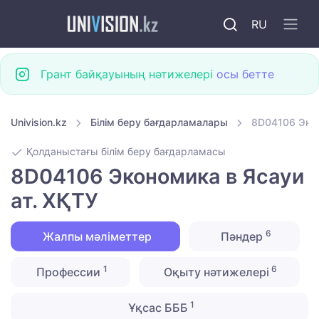
RU
Грант байқауының нәтижелері
осы бетте
Univision.kz
Білім беру бағдарламалары
8D04106 Экон
Қолданыстағы білім беру бағдарламасы
8D04106 Экономика в Ясауи
ат. ХҚТУ
6
Жалпы мәліметтер
Пәндер
1
6
Профессии
Оқыту нәтижелері
1
Ұқсас БББ