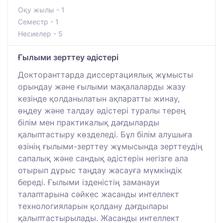
Оқу жылы - 1
Семестр - 1
Несиелер - 5
Ғылыми зерттеу әдістері
Докторанттарда диссертациялық жұмысты
орындау және ғылыми мақалаларды жазу
кезінде қолданылатын ақпаратты жинау,
өңдеу және талдау әдістері туралы терең
білім мен практикалық дағдыларды
қалыптастыру көзделеді. Бұл білім алушыға
өзінің ғылыми-зерттеу жұмысында зерттеудің
сапалық және сандық әдістерін негізге ала
отырып дұрыс таңдау жасауға мүмкіндік
береді. Ғылыми ізденістің заманауи
талаптарына сәйкес жасанды интеллект
технологияларын қолдану дағдылары
қалыптастырылады. Жасанды интеллект