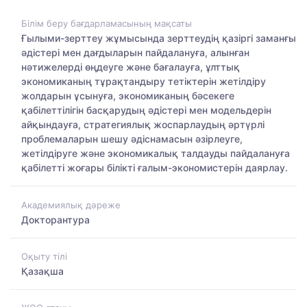
Білім беру бағдарламасының мақсаты
Ғылыми-зерттеу жұмысында зерттеудің қазіргі заманғы
әдістері мен дағдыларын пайдалануға, алынған
нәтижелерді өңдеуге және бағалауға, ұлттық
экономиканың тұрақтандыру тетіктерін жетілдіру
жолдарын ұсынуға, экономиканың бәсекеге
қабілеттілігін басқарудың әдістері мен модельдерін
айқындауға, стратегиялық жоспарлаудың әртүрлі
проблемаларын шешу әдіснамасын әзірлеуге,
жетілдіруге және экономикалық талдауды пайдалануға
қабілетті жоғары білікті ғалым-экономистерін даярлау.
Академиялық дәреже
Докторантура
Оқыту тілі
Қазақша