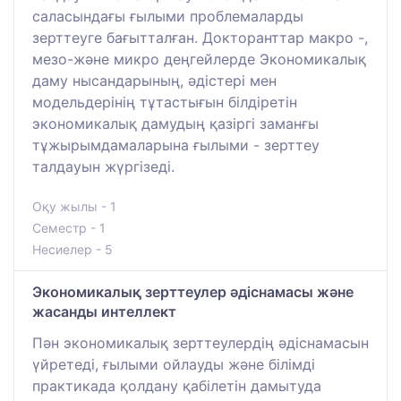
саласындағы ғылыми проблемаларды
зерттеуге бағытталған. Докторанттар макро -,
мезо-және микро деңгейлерде Экономикалық
даму нысандарының, әдістері мен
модельдерінің тұтастығын білдіретін
экономикалық дамудың қазіргі заманғы
тұжырымдамаларына ғылыми - зерттеу
талдауын жүргізеді.
Оқу жылы - 1
Семестр - 1
Несиелер - 5
Экономикалық зерттеулер әдіснамасы және
жасанды интеллект
Пән экономикалық зерттеулердің әдіснамасын
үйретеді, ғылыми ойлауды және білімді
практикада қолдану қабілетін дамытуда