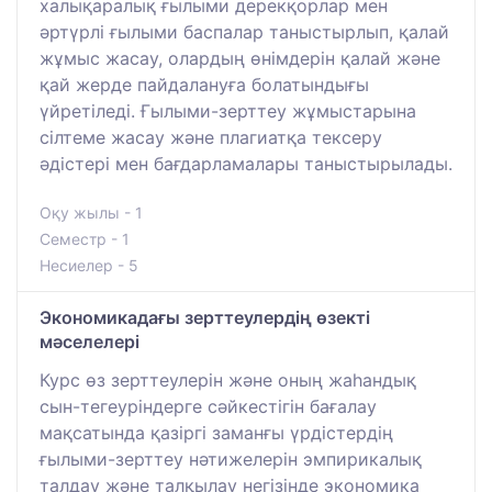
халықаралық ғылыми дерекқорлар мен
әртүрлі ғылыми баспалар таныстырлып, қалай
жұмыс жасау, олардың өнімдерін қалай және
қай жерде пайдалануға болатындығы
үйретіледі. Ғылыми-зерттеу жұмыстарына
сілтеме жасау және плагиатқа тексеру
әдістері мен бағдарламалары таныстырылады.
Оқу жылы - 1
Семестр - 1
Несиелер - 5
Экономикадағы зерттеулердің өзекті
мәселелері
Курс өз зерттеулерін және оның жаһандық
сын-тегеуріндерге сәйкестігін бағалау
мақсатында қазіргі заманғы үрдістердің
ғылыми-зерттеу нәтижелерін эмпирикалық
талдау және талқылау негізінде экономика