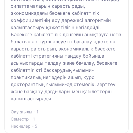
сипаттамаларын қарастырады,
экономикадағы бәсекеге қабілеттілік
коэффициентінің өсу дәрежесі алгоритмін
қалыптастыру қажеттілігін негіздейді.
Бәсекеге қабілеттілік деңгейін анықтауға негіз
болатын әр түрлі әлеуетті бағалау әдістерін
қарастыра отырып, экономикалық бәсекеге
қабілетті стратегияны таңдау бойынша
ұсыныстарды талдау және бағалау, бәсекеге
қабілеттілікті басқарудың ғылыми-
практикалық негіздерін ашып, курс
докторанттың ғылыми-әдістемелік, зерттеу
және басқару дағдылары мен қабілеттерін
қалыптастырады.
Оқу жылы - 1
Семестр - 1
Несиелер - 5