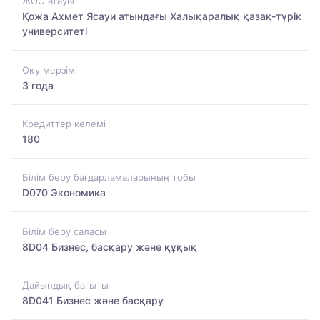
ЖОО атауы
Қожа Ахмет Ясауи атындағы Халықаралық қазақ-түрiк
университетi
Оқу мерзімі
3 года
Кредиттер көлемі
180
Білім беру бағдарламаларының тобы
D070 Экономика
Білім беру саласы
8D04 Бизнес, басқару және құқық
Дайындық бағыты
8D041 Бизнес және басқару