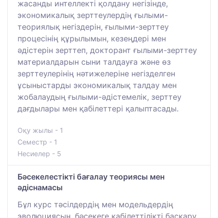
жасанды интеллекті қолдану негізінде,
экономикалық зерттеулердің ғылыми-
теориялық негіздерін, ғылыми-зерттеу
процесінің құрылымын, кезеңдері мен
әдістерін зерттеп, докторант ғылыми-зерттеу
материалдарын сыни талдауға және өз
зерттеулерінің нәтижелеріне негізделген
ұсыныстарды экономикалық талдау мен
жобалаудың ғылыми-әдістемелік, зерттеу
дағдылары мен қабілеттері қалыптасады.
Оқу жылы - 1
Семестр - 1
Несиелер - 5
Бәсекелестікті бағалау теориясы мен
әдіснамасы
Бұл курс тәсілдердің мен модельдердің
эволюциясын, бәсекеге қабілеттілікті басқару