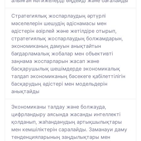
алынған нәтижелерді өңдейді және бағалайды
Стратегиялық жоспарлаудың әртүрлі
мәселелерін шешудің әдіснамасы мен
әдістерін әзірлей және жетілдіре отырып,
стратегиялық жоспарлаудың болжамдарын,
экономиканың дамуын анықтайтын
бағдарламалық жобалар мен объективті
заңнама жоспарларын жасап және
басқарушылық шешімдерде экономикалық
талдап экономиканың бәсекеге қабілеттілігін
басқарудың әдістері мен модельдерін
анықтайды
Экономиканы талдау және болжауда,
цифрландыру аясында жасанды интеллекті
қолданып, жаһанданудың артықшылықтары
мен кемшіліктерін саралайды. Заманауи даму
тенденцияларының заңдылықтары мен