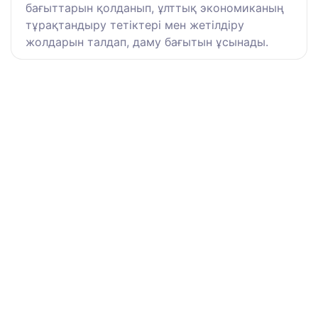
бағыттарын қолданып, ұлттық экономиканың
тұрақтандыру тетіктері мен жетілдіру
жолдарын талдап, даму бағытын ұсынады.