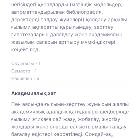
негізіндегі құралдарды (мәтіндік модельдер,
автоматтандырылған библиография,
деректерді талдау жүйелері) қолдану арқылы
ғылыми ақпаратты құрылымдау, зерттеу
гипотезаларын дәлелдеу және академиялық
жазылым сапасын арттыру мүмкіндіктері
кеңейтіледі.
Оқу жылы - 1
Семестр - 1
Несиелер - 5
Академиялық хат
Пән аясында ғылыми-зерттеу жұмысын жалпы
академиялық адалдық қағидалары шеңберінде
ғылыми этикаға сай жазу, жобалау, жүргізу
жолдары және оларды салыстырмалы талдау,
бағалау әдістері көрсетіледі. Сондай-ақ,