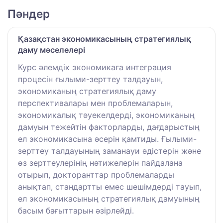
Пәндер
Қазақстан экономикасының стратегиялық
даму мәселелері
Курс әлемдік экономикаға интеграция
процесін ғылыми-зерттеу талдауын,
экономиканың стратегиялық даму
перспективалары мен проблемаларын,
экономикалық тәуекелдерді, экономиканың
дамуын тежейтін факторларды, дағдарыстың
ел экономикасына әсерін қамтиды. Ғылыми-
зерттеу талдауының заманауи әдістерін және
өз зерттеулерінің нәтижелерін пайдалана
отырып, докторанттар проблемаларды
анықтап, стандартты емес шешімдерді тауып,
ел экономикасының стратегиялық дамуының
басым бағыттарын әзірлейді.