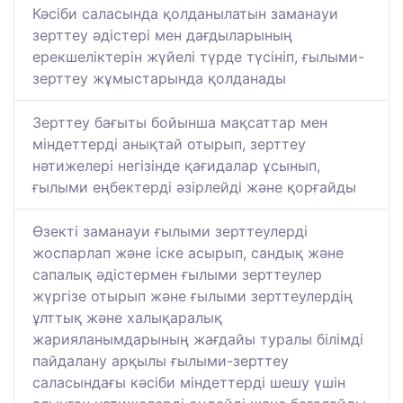
Кәсіби саласында қолданылатын заманауи
зерттеу әдістері мен дағдыларының
ерекшеліктерін жүйелі түрде түсініп, ғылыми-
зерттеу жұмыстарында қолданады
Зерттеу бағыты бойынша мақсаттар мен
міндеттерді анықтай отырып, зерттеу
нәтижелері негізінде қағидалар ұсынып,
ғылыми еңбектерді әзірлейді және қорғайды
Өзекті заманауи ғылыми зерттеулерді
жоспарлап және іске асырып, сандық және
сапалық әдістермен ғылыми зерттеулер
жүргізе отырып және ғылыми зерттеулердің
ұлттық және халықаралық
жарияланымдарының жағдайы туралы білімді
пайдалану арқылы ғылыми-зерттеу
саласындағы кәсіби міндеттерді шешу үшін