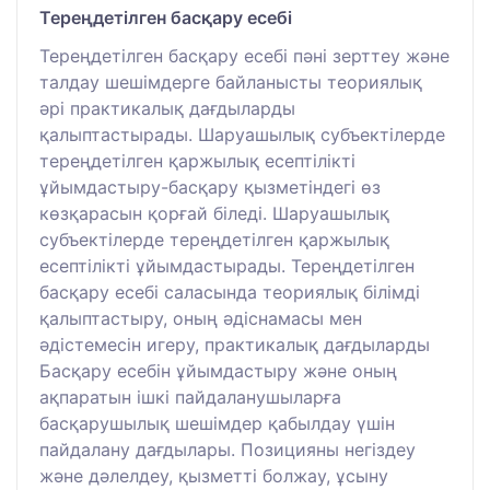
Тереңдетілген басқару есебі
Тереңдетілген басқару есебі пәні зерттеу және
талдау шешімдерге байланысты теориялық
әрі практикалық дағдыларды
қалыптастырады. Шаруашылық субъектілерде
тереңдетілген қаржылық есептілікті
ұйымдастыру-басқару қызметіндегі өз
көзқарасын қорғай біледі. Шаруашылық
субъектілерде тереңдетілген қаржылық
есептілікті ұйымдастырады. Тереңдетілген
басқару есебі саласында теориялық білімді
қалыптастыру, оның әдіснамасы мен
әдістемесін игеру, практикалық дағдыларды
Басқару есебін ұйымдастыру және оның
ақпаратын ішкі пайдаланушыларға
басқарушылық шешімдер қабылдау үшін
пайдалану дағдылары. Позицияны негіздеу
және дәлелдеу, қызметті болжау, ұсыну