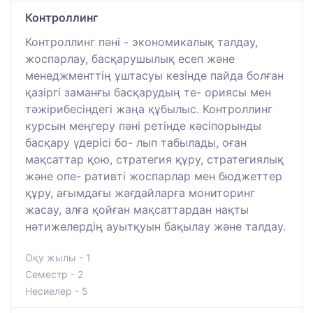
Контроллинг
Контроллинг пәні - экономикалық талдау,
жоспарлау, басқарушылық есеп жəне
менеджменттің ұштасуы кезінде пайда болған
қазіргі заманғы басқарудың те- ориясы мен
тəжірибесіндегі жаңа құбылыс. Контроллинг
курсын меңгеру пəні ретінде кəсіпорынды
басқару үдерісі бо- лып табылады, оған
мақсаттар қою, стратегия құру, стратегиялық
жəне опе- ративті жоспарлар мен бюджеттер
құру, ағымдағы жағдайларға мониторинг
жасау, алға қойған мақсаттардан нақты
нəтижелердің ауытқуын бақылау жəне талдау.
Оқу жылы - 1
Семестр - 2
Несиелер - 5