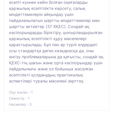
есепті күннен кейін болған оқиғаларды
қаржылық есептілікте көрсету, салық
міндеттемелерін айқындау үшін
пайдаланылатын шартты міндеттемелер мен
шартты активтер (37 ХҚЕС). Сондай-ақ
кәсіпорындарды біріктіру, шоғырландырылған
қаржылық есептілікті құру мәселелері
қарастырылады. Бұл пән әр түрлі елдердегі
осы стандартқа деген көзқарасқа да, оны
енгізу проблемаларына да қатысты, сондай-ақ
ҚЕХС-тің шағын және орта кәсіпорындар үшін
пайдалылығы және ол бойынша жасалған
есептілікті қолданудың практикалық
аспектілері туралы мәселені зерттеу.
Оқу жылы - 1
Семестр - 1
Несиелер - 5