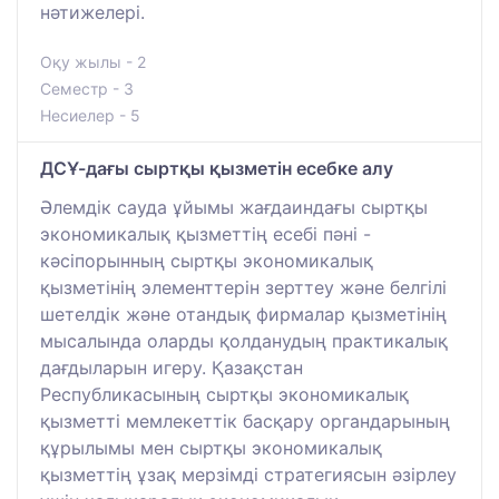
нәтижелері.
Оқу жылы - 2
Семестр - 3
Несиелер - 5
ДСҰ-дағы сыртқы қызметін есебке алу
Әлемдік сауда ұйымы жағдаиндағы сыртқы
экономикалық қызметтің есебі пәні -
кәсіпорынның сыртқы экономикалық
қызметінің элементтерін зерттеу және белгілі
шетелдік және отандық фирмалар қызметінің
мысалында оларды қолданудың практикалық
дағдыларын игеру. Қазақстан
Республикасының сыртқы экономикалық
қызметті мемлекеттік басқару органдарының
құрылымы мен сыртқы экономикалық
қызметтің ұзақ мерзімді стратегиясын әзірлеу