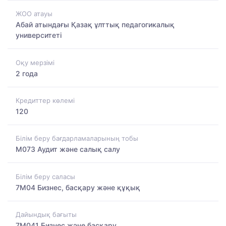
ЖОО атауы
Абай атындағы Қазақ ұлттық педагогикалық
университеті
Оқу мерзімі
2 года
Кредиттер көлемі
120
Білім беру бағдарламаларының тобы
M073 Аудит және салық салу
Білім беру саласы
7M04 Бизнес, басқару және құқық
Дайындық бағыты
7M041 Бизнес және басқару