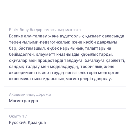
Білім беру бағдарламасының мақсаты
Есепке алу-талдау және аудиторлық қызмет саласында
терең ғылыми-педагогикалық және кәсіби даярлығы
бар, бастамашыл, еңбек нарығының талаптарына
бейімделген, әлеуметтік-маңызды құбылыстарды,
оқиғалар мен процестерді талдауға, бағалауға қабілетті,
сандық талдау мен модельдеудің, теориялық және
эксперименттік зерттеудің негізгі әдістерін меңгерген
экономика ғылымдарының магистрлерін даярлау.
Академиялық дәреже
Магистратура
Оқыту тілі
Русский, Қазақша