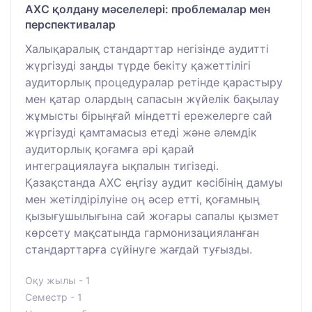
АХС қолдану мәселелері: проблемалар мен
перспективалар
Халықаралық стандарттар негізінде аудитті
жүргізуді заңды түрде бекіту қажеттілігі
аудиторлық процедуралар ретінде қарастыру
мен қатар олардың сапасын жүйелік бақылау
жұмысты бірыңғай міндетті ережелерге сай
жүргізуді қамтамасыз етеді және әлемдік
аудиторлық қоғамға әрі қарай
интеграциялауға ықпалын тигізеді.
Қазақстанда АХС еңгізу аудит кәсібінің дамуы
мен жетілдірілуіне оң әсер етті, қоғамның
қызығушылығына сай жоғары сапалы қызмет
көрсету мақсатында гармонизацияланған
стандарттарға сүйінуге жағдай туғызды.
Оқу жылы - 1
Семестр - 1