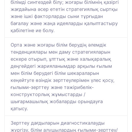
білімді синтездей білу; жоғары білімнің қазіргі
жағдайына әсер ететін стратегиялық сыртқы
және ішкі факторларды сыни тұрғыдан
бағалау және жаңа идеяларды қалыптастыру
қабілетіне ие болу.
Орта және жоғары білім берудің әлемдік
тенденциялары мен даму стратегияларын
ескере отырып, ұлттық және халықаралық
деңгейдегі жарияланымдар арқылы ғылым
мен білім берудегі білім шекараларын
кеңейтуге өзіндік зерттеулерімен үлес қосу,
ғылыми-зерттеу және тәжірибелік-
конструкторлық жұмыстарды /
шығармашылық жобаларды орындауға
қатысу.
Зерттеу дағдыларын диагностикалауды
жүргізу, білім алушылардың ғылыми-зерттеу/