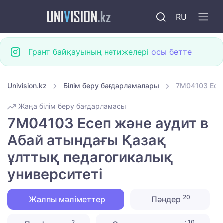
RU
Грант байқауының нәтижелері
осы бетте
Univision.kz
Білім беру бағдарламалары
7M04103 Есеп
Жаңа білім беру бағдарламасы
7M04103 Есеп және аудит в
Абай атындағы Қазақ
ұлттық педагогикалық
университеті
20
Жалпы мәліметтер
Пәндер
2
10