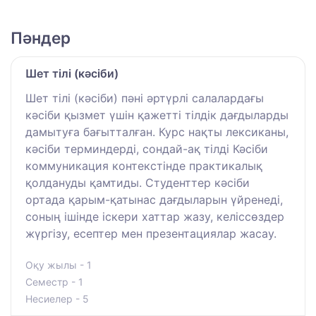
Пәндер
Шет тілі (кәсіби)
Шет тілі (кәсіби) пәні әртүрлі салалардағы
кәсіби қызмет үшін қажетті тілдік дағдыларды
дамытуға бағытталған. Курс нақты лексиканы,
кәсіби терминдерді, сондай-ақ тілді Кәсіби
коммуникация контекстінде практикалық
қолдануды қамтиды. Студенттер кәсіби
ортада қарым-қатынас дағдыларын үйренеді,
соның ішінде іскери хаттар жазу, келіссөздер
жүргізу, есептер мен презентациялар жасау.
Оқу жылы - 1
Семестр - 1
Несиелер - 5