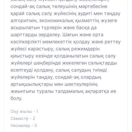
сондай-ақ салық төлеушінің мәртебесіне
қарай салық салу жүйесінің аудиті мен таңдау
алгоритмін, экономикалық қызметтің жүзеге
асырылатын түрлерін және басқа да
шарттарды зерделеу. Шағын және орта
кәсіпкерлікті мемлекеттік қолдау және реттеу
жүйесі карастыру, салық режимдерін
қиыстыру кезінде қолданылатын салық салу
жүйелері шеңберінде жекелеген салықтарды
есептеуді қолдану, салық салудың тиімді
жүйелерін таңдау, сондай-ақ олардың
артықшылықтары мен шектеулерінің
жиынтығы туралы талдамалық ақпаратқа ие
болу.
Оқу жылы - 1
Семестр - 2
Несиелер - 5