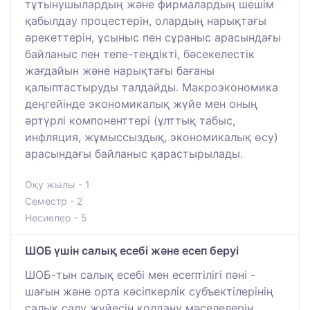
тұтынушылардың және фирмалардың шешім
қабылдау процестерін, олардың нарықтағы
әрекеттерін, ұсыныс пен сұраныс арасындағы
байланыс пен тепе-теңдікті, бәсекелестік
жағдайын және нарықтағы бағаны
қалыптастыруды талдайды. Макроэкономика
деңгейінде экономикалық жүйе мен оның
әртүрлі компоненттері (ұлттық табыс,
инфляция, жұмыссыздық, экономикалық өсу)
арасындағы байланыс қарастырылады.
Оқу жылы - 1
Семестр - 2
Несиелер - 5
ШОБ үшін салық есебі және есеп беруі
ШОБ-тын салық есебі мен есептілігі пәні -
шағын және орта кәсіпкерлік субъектілерінің
салық салу жүйесін қолдану мәселелерін,