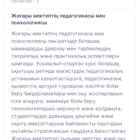
Несиелер - 5
Жоғары мектептің педагогикасы мен
психологиясы
Жоғары мектептің педагогикасы мен
психологиясы пән ретінде болашақ
мамандарды даярлау мен тәрбиелеудің
теориялық және практикалық аспектілерін
қамтиды. Ұсынылып отырған курс болашақ
оқытушы ретінде магистрдің педагогикалық
ұстанымын қалыптастыруға, педагогикалық
қызметтің әртүрлі түрлеріне: кәсіптік-білім
беру бағдарламалары мен оқу жоспарларын
іске асыруға; заманауи білім беру
технологияларын әзірлеуге және қолдануға,
студенттердің дайындық деңгейіне және
оқыту мақсаттарына байланысты оқытудың
оңтайлы стратегиясын таңдауға бағытталған;
Жоғары мектептегі ғылыми-зерттеу және оқу