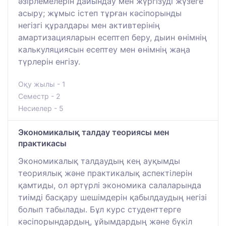
әзірлемелерін дайындау мен жүргізуді жүзеге
асыру; жұмыс істеп тұрған кәсіпорынды
негізгі құралдары мен активтерінің
амартизацияларын есептеп беру, дыин өнімнің
калькуляциясын есептеу мен өнімнің жаңа
түрлерін енгізу.
Оқу жылы - 1
Семестр - 2
Несиелер - 5
Экономикалық талдау теориясы мен
практикасы
Экономикалық талдаудың кең ауқымды
теориялық және практикалық аспектілерін
қамтиды, ол әртүрлі экономика салаларында
тиімді басқару шешімдерін қабылдаудың негізі
болып табылады. Бұл курс студенттерге
кәсіпорындардың, ұйымдардың және бүкіл