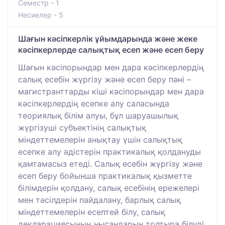
Семестр - 1
Несиелер - 5
Шағын кәсіпкерлік ұйымдарында және жеке
кәсіпкерлерде салықтық есеп және есеп беру
Шағын кәсіпорындар мен дара кәсіпкерлердің
салық есебін жүргізу және есеп беру пәні –
магистранттарды кіші кәсіпорындар мен дара
кәсіпкерлердің есепке алу саласында
теориялық білім алуы, бұл шаруашылық
жүргізуші субъектінің салықтық
міндеттемелерін анықтау үшін салықтық
есепке алу әдістерін практикалық қолдануды
қамтамасыз етеді. Салық есебін жүргізу және
есеп беру бойынша практикалық қызметте
білімдерін қолдану, салық есебінің ережелері
мен тәсілдерін пайдалану, барлық салық
міндеттемелерін есептей білу, салық
декларациясының нысандарын толтыра білуді