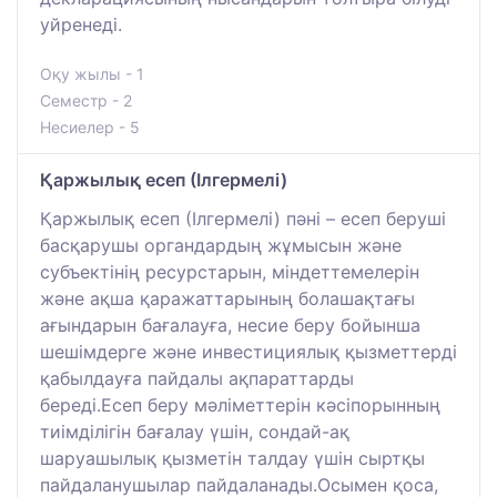
уйренеді.
Оқу жылы - 1
Семестр - 2
Несиелер - 5
Қаржылық есеп (Ілгермелі)
Қаржылық есеп (Ілгермелі) пәні – есеп беруші
басқарушы органдардың жұмысын және
субъектінің ресурстарын, міндеттемелерін
және ақша қаражаттарының болашақтағы
ағындарын бағалауға, несие беру бойынша
шешімдерге және инвестициялық қызметтерді
қабылдауға пайдалы ақпараттарды
береді.Есеп беру мәліметтерін кәсіпорынның
тиімділігін бағалау үшін, сондай-ақ
шаруашылық қызметін талдау үшін сыртқы
пайдаланушылар пайдаланады.Осымен қоса,