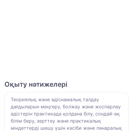
Оқыту нәтижелері
Теориялық және әдіснамалық талдау
дағдыларын меңгеру, болжау және жоспарлау
әдістерін практикада қолдана білу, сондай-ақ
білім беру, зерттеу және практикалық
міндеттерді шешу үшін кәсіби және пәнаралық