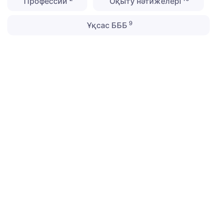
Профессии
Оқыту нәтижелері
9
Ұқсас БББ