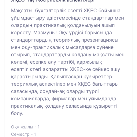
Мақсаты: бухгалтерлік есепті ХҚЕС бойынша
ұйымдастыру әдістемесінде стандарттар мен
олардың практикалық қолданылуын ашып
көрсету. Мазмұны: Оқу үрдісі барысында
стандарттардың теориялық презентациясы
мен оқу-практикалық мысалдарға сүйене
отырып, стандарттарды қолдану мақсаты мен
көлемі, есепке алу тәртібі, қаржылық
есептіліктегі ақпаратты ХҚЕС-ке сәйкес ашу
қарастырылды. Қалыптасқан құзыреттер:
теориялық аспектілер мен ХҚЕС бағыттары
саласында, сондай-ақ оларды түрлі
компанияларда, фирмалар мен ұйымдарда
практикалық қолдану саласында құзыретті
болу.
Оқу жылы - 1
Семестр - 1