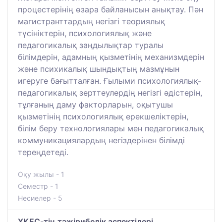
процестерінің өзара байланысын анықтау. Пән
магистранттардың негізгі теориялық
түсініктерін, психологиялық және
педагогикалық заңдылықтар туралы
білімдерін, адамның қызметінің механизмдерін
және психикалық шындықтың мазмұнын
игеруге бағытталған. Ғылыми психологиялық-
педагогикалық зерттеулердің негізгі әдістерін,
тұлғаның даму факторларын, оқытушы
қызметінің психологиялық ерекшеліктерін,
білім беру технологиялары мен педагогикалық
коммуникациялардың негіздерінен білімді
тереңдетеді.
Оқу жылы - 1
Семестр - 1
Несиелер - 5
ХҚЕС-тің тәжірибелік аспектілері