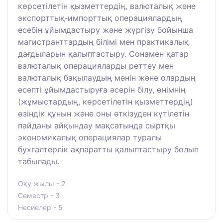
көрсетілетін қызметтердің, валюталық және
экспорттық-импорттық операциялардың
есебін ұйымдастыру және жүргізу бойынша
магистранттардың білімі мен практикалық
дағдыларын қалыптастыру. Сонамен қатар
валюталық операцияларды реттеу мен
валюталық бақылаудың мәнін және олардың
есепті ұйымдастыруға әсерін білу, өнімнің
(жұмыстардың, көрсетілетін қызметтердің)
өзіндік құнын және оны өткізуден күтілетін
пайданы айқындау мақсатында сыртқы
экономикалық операциялар туралы
бухгалтерлік ақпаратты қалыптастыру болып
табылады.
Оқу жылы - 2
Семестр - 3
Несиелер - 5