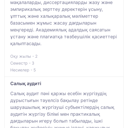
мақалаларды, диссертацияларды жазу және
эмпирикалық зерттеу деректерін ұсыну,
ұлттық және халықаралық мәліметтер
базасымен жұмыс жасау дағдыларын
меңгереді. Академиялық адалдық саясатын
ұстану және плагиатқа төзбеушілік қасиеттері
қалыптасады.
Оқу жылы - 2
Семестр - 3
Несиелер - 5
Салық аудиті
Салық аудит пәні қаржы есебін жүргізудің
дұрыстығын тәуелсіз бақылау ретінде
шаруашылық жүргізуші субъектілердің салық
аудитін жүргізу білімі мен практикалық
дағдыларын игеру болып табылады, ішкі
бақылау жүйесінің жұмыс істеуі, қаржылық