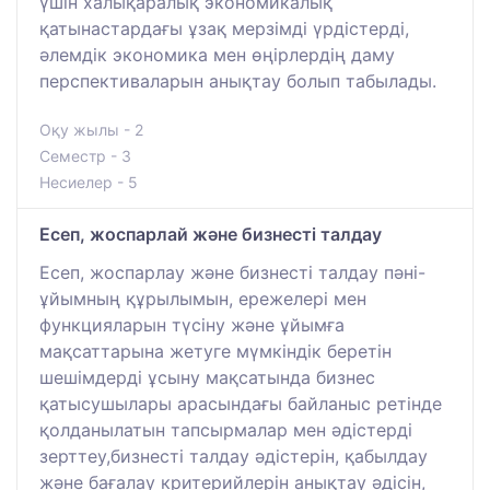
үшін халықаралық экономикалық
қатынастардағы ұзақ мерзімді үрдістерді,
әлемдік экономика мен өңірлердің даму
перспективаларын анықтау болып табылады.
Оқу жылы - 2
Семестр - 3
Несиелер - 5
Есеп, жоспарлай және бизнесті талдау
Есеп, жоспарлау және бизнесті талдау пәні-
ұйымның құрылымын, ережелері мен
функцияларын түсіну және ұйымға
мақсаттарына жетуге мүмкіндік беретін
шешімдерді ұсыну мақсатында бизнес
қатысушылары арасындағы байланыс ретінде
қолданылатын тапсырмалар мен әдістерді
зерттеу,бизнесті талдау әдістерін, қабылдау
және бағалау критерийлерін анықтау әдісін,