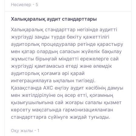
Несиелер - 5
Халықаралық аудит стандарттары
Халықаралық стандарттар негізінде аудитті
жүргізуді заңды түрде бекіту қажеттілігі
аудиторлық процедуралар ретінде қарастыру
мен қатар олардың сапасын жүйелік бақылау
жұмысты бірыңғай міндетті ережелерге сай
жүргізуді қамтамасыз етеді және әлемдік
аудиторлық қоғамға әрі қарай
интеграциялауға ықпалын тигізеді.
Қазақстанда АХС еңгізу аудит кәсібінің дамуы
мен жетілдірілуіне оң әсер етті, қоғамның
қызығушылығына сай жоғары сапалы қызмет
көрсету мақсатында гармонизацияланған
стандарттарға сүйінуге жағдай туғызды.
Оқу жылы - 1