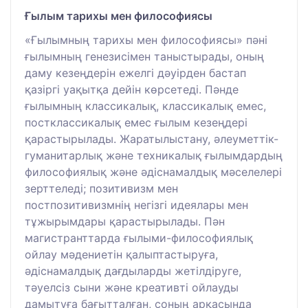
Ғылым тарихы мен философиясы
«Ғылымның тарихы мен философиясы» пәні
ғылымның генезисімен таныстырады, оның
даму кезеңдерін ежелгі дәуірден бастап
қазіргі уақытқа дейін көрсетеді. Пәнде
ғылымның классикалық, классикалық емес,
постклассикалық емес ғылым кезеңдері
қарастырылады. Жаратылыстану, әлеуметтік-
гуманитарлық және техникалық ғылымдардың
философиялық және әдіснамалдық мәселелері
зерттеледі; позитивизм мен
постпозитивизмнің негізгі идеялары мен
тұжырымдары қарастырылады. Пән
магистранттарда ғылыми-философиялық
ойлау мәдениетін қалыптастыруға,
әдіснамалдық дағдыларды жетілдіруге,
тәуелсіз сыни және креативті ойлауды
дамытуға бағытталған, соның арқасында