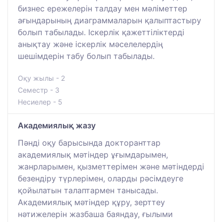
бизнес ережелерін талдау мен мәліметтер
ағындарының диаграммаларын қалыптастыру
болып табылады. Іскерлік қажеттіліктерді
анықтау және іскерлік мәселелердің
шешімдерін табу болып табылады.
Оқу жылы - 2
Семестр - 3
Несиелер - 5
Академиялық жазу
Пәнді оқу барысында докторанттар
академиялық мәтіндер ұғымдарымен,
жанрларымен, қызметтерімен және мәтіндерді
безендіру түрлерімен, оларды рәсімдеуге
қойылатын талаптармен танысады.
Академиялық мәтіндер құру, зерттеу
нәтижелерін жазбаша баяндау, ғылыми