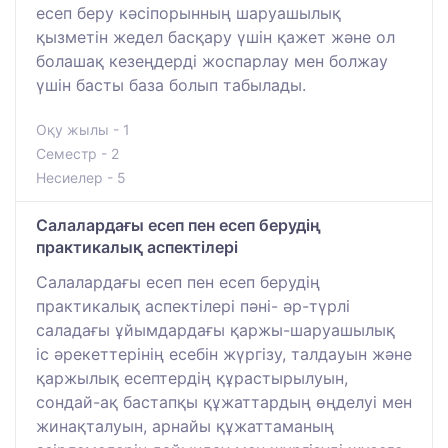
есеп беру кәсіпорынның шаруашылық
қызметін жедел басқару үшін қажет және ол
болашақ кезеңдерді жоспарлау мен болжау
үшін басты база болып табылады.
Оқу жылы - 1
Семестр - 2
Несиелер - 5
Салалардағы есеп пен есеп берудің
практикалық аспектілері
Салалардағы есеп пен есеп берудің
практикалық аспектілері пәні- әр-түрлі
саладағы ұйымдардағы қаржы-шаруашылық
іс әрекеттерінің есебін жүргізу, талдауын және
қаржылық есептердің құрастырылуын,
сондай-ақ бастапқы құжаттардың өңделуі мен
жинақталуын, арнайы құжаттаманың