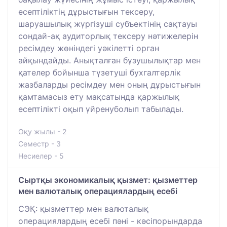
есептіліктің дұрыстығын тексеру,
шаруашылық жүргізуші субъектінің сақтауы
сондай-ақ аудиторлық тексеру нәтижелерін
ресімдеу жөніндегі уәкілетті орган
айқындайды. Анықталған бұзушылықтар мен
қателер бойынша түзетуші бухгалтерлік
жазбаларды ресімдеу мен оның дұрыстығын
қамтамасыз ету мақсатында қаржылық
есептілікті оқып үйренуболып табылады.
Оқу жылы - 2
Семестр - 3
Несиелер - 5
Сыртқы экономикалық қызмет: қызметтер
мен валюталық операциялардың есебі
СЭҚ: қызметтер мен валюталық
операциялардың есебі пәні - кәсіпорындарда