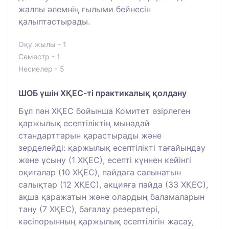
жалпы әлемнің ғылыми бейнесін
қалыптастырады.
Оқу жылы - 1
Семестр - 1
Несиелер - 5
ШОБ үшін ХҚЕС-ті практикалық қолдану
Бұл пән ХҚЕС бойынша Комитет әзірлеген
қаржылық есептіліктің мынадай
стандарттарын қарастырады және
зерделейді: қаржылық есептілікті тағайындау
және ұсыну (1 ХҚЕС), есепті күннен кейінгі
оқиғалар (10 ХҚЕС), пайдаға салынатын
салықтар (12 ХҚЕС), акцияға пайда (33 ХҚЕС),
ақша қаражатын және олардың баламаларын
тану (7 ХҚЕС), бағалау резервтері,
кәсіпорынның қаржылық есептілігін жасау,