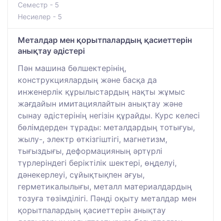
Семестр - 5
Несиелер - 5
Металдар мен қорытпалардың қасиеттерін
анықтау әдістері
Пән машина бөлшектерінің,
конструкциялардың және басқа да
инженерлік құрылыстардың нақты жұмыс
жағдайын имитациялайтын анықтау және
сынау әдістерінің негізін құрайды. Курс келесі
бөлімдерден тұрады: металдардың тотығуы,
жылу-, электр өткізгіштігі, магнетизм,
тығыздығы, деформацияның әртүрлі
түрлеріндегі беріктілік шектері, өңделуі,
дәнекерлеуі, сұйықтықпен ағуы,
герметикалылығы, металл материалдардың
тозуға төзімділігі. Пәнді оқыту металдар мен
қорытпалардың қасиеттерін анықтау