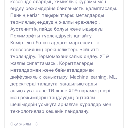
кезегінде олардың химиялық құрамы мен
өңдеу режимдеріне байланысты қалыптасады.
Пәннің негізгі тақырыптары: металдарды
термиялық өңдеудің жалпы ережелері.
Аустениттің пайда болуы және ыдырауы.
Полиморфты түрлендірусіз қатайту.
Көміртекті болаттардағы мартенситтік
конверсияның ерекшеліктері. Бейнитті
түрлендіру. Термомеханикалық өңдеу. ХТӨ
жалпы сипаттамасы. Қорытпаларды
металдармен және бейметалдармен
диффузиялық қанықтыру. Machine learning, ML,
деректерді талдауға, заңдылықтарды
анықтауға және ТӨ және ХТӨ параметрлері
мен режимдерін таңдаудың оңтайлы
шешімдерін ұсынуға арналған құралдар мен
технологиялар кешенін пайдалану.
Оқу жылы - 3