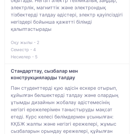
оқытады. Негізгі электр техникалық заңдар,
электрлік, магниттік және электрондық
тізбектерді талдау әдістері, электр қауіпсіздігі
негіздері бойынша қажетті білімді
қалыптастырады
Оқу жылы - 2
Семестр - 4
Несиелер - 5
Стандарттау, сызбалар мен
конструкцияларды талдау
Пән студенттерді құю әдісін ескере отырып,
құйылған бөлшектерді талдау және олардың
ұтымды дизайнын жобалау әдістемесінің
негізгі ережелерімен таныстыруды мақсат
етеді. Курс келесі бөлімдермен ұсынылған:
КҚБЖ жалпы және негізгі ережелері, жұмыс
сызбаларын орындау ережелері, құйылған