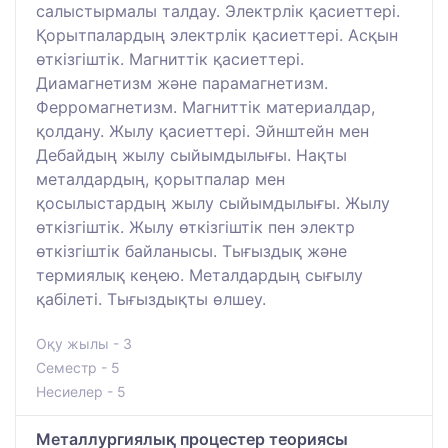
салыстырмалы талдау. Электрлік қасиеттері.
Қорытпалардың электрлік қасиеттері. Асқын
өткізгіштік. Магниттік қасиеттері.
Диамагнетизм және парамагнетизм.
Ферромагнетизм. Магниттік материалдар,
қолдану. Жылу қасиеттері. Эйнштейн мен
Дебайдың жылу сыйымдылығы. Нақты
металдардың, қорытпалар мен
қосылыстардың жылу сыйымдылығы. Жылу
өткізгіштік. Жылу өткізгіштік пен электр
өткізгіштік байланысы. Тығыздық және
термиялық кеңею. Металдардың сығылу
қабілеті. Тығыздықты өлшеу.
Оқу жылы - 3
Семестр - 5
Несиелер - 5
Металлургиялық процестер теориясы