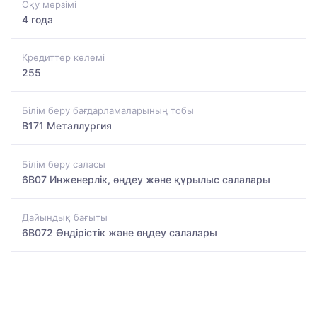
Оқу мерзімі
4 года
Кредиттер көлемі
255
Білім беру бағдарламаларының тобы
B171 Металлургия
Білім беру саласы
6B07 Инженерлік, өңдеу және құрылыс салалары
Дайындық бағыты
6B072 Өндірістік және өңдеу салалары