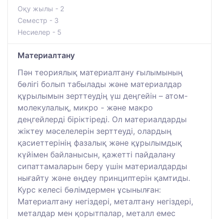
Оқу жылы - 2
Семестр - 3
Несиелер - 5
Материалтану
Пән теориялық материалтану ғылымының
бөлігі болып табылады және материалдар
құрылымын зерттеудің үш деңгейін – атом-
молекулалық, микро - және макро
деңгейлерді біріктіреді. Ол материалдарды
жіктеу мәселелерін зерттеуді, олардың
қасиеттерінің фазалық және құрылымдық
күйімен байланысын, қажетті пайдалану
сипаттамаларын беру үшін материалдарды
нығайту және өңдеу принциптерін қамтиды.
Курс келесі бөлімдермен ұсынылған:
Материалтану негіздері, металтану негіздері,
металдар мен қорытпалар, металл емес