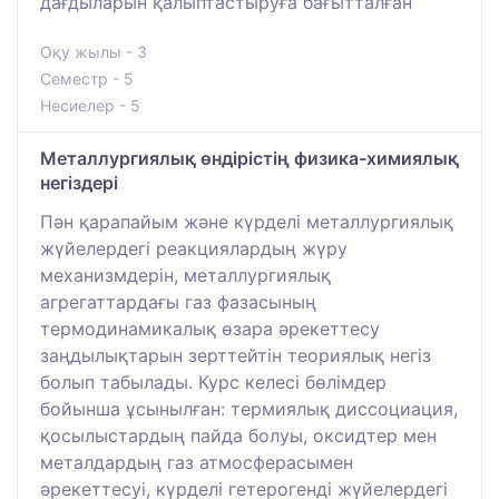
дағдыларын қалыптастыруға бағытталған
Оқу жылы - 3
Семестр - 5
Несиелер - 5
Металлургиялық өндірістің физика-химиялық
негіздері
Пән қарапайым және күрделі металлургиялық
жүйелердегі реакциялардың жүру
механизмдерін, металлургиялық
агрегаттардағы газ фазасының
термодинамикалық өзара әрекеттесу
заңдылықтарын зерттейтін теориялық негіз
болып табылады. Курс келесі бөлімдер
бойынша ұсынылған: термиялық диссоциация,
қосылыстардың пайда болуы, оксидтер мен
металдардың газ атмосферасымен
әрекеттесуі, күрделі гетерогенді жүйелердегі