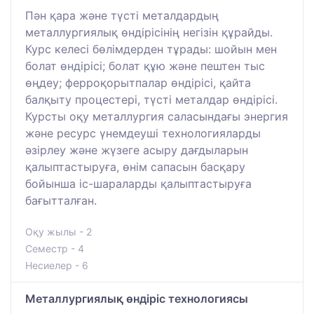
Пән қара және түсті металдардың
металлургиялық өндірісінің негізін құрайды.
Курс келесі бөлімдерден тұрады: шойын мен
болат өндірісі; болат құю және пештен тыс
өңдеу; ферроқорытпалар өндірісі, қайта
балқыту процестері, түсті металдар өндірісі.
Курсты оқу металлургия саласындағы энергия
және ресурс үнемдеуші технологияларды
әзірлеу және жүзеге асыру дағдыларын
қалыптастыруға, өнім сапасын басқару
бойынша іс-шараларды қалыптастыруға
бағытталған.
Оқу жылы - 2
Семестр - 4
Несиелер - 6
Металлургиялық өндіріс технологиясы