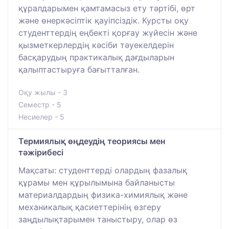
құралдарымен қамтамасыз ету тәртібі, өрт
және өнеркәсіптік қауіпсіздік. Курсты оқу
студенттердің еңбекті қорғау жүйесін және
қызметкерлердің кәсіби тәуекелдерін
басқарудың практикалық дағдыларын
қалыптастыруға бағытталған.
Оқу жылы - 3
Семестр - 5
Несиелер - 5
Термиялық өңдеудің теориясы мен
тәжірибесі
Мақсаты: студенттерді олардың фазалық
құрамы мен құрылымына байланысты
материалдардың физика-химиялық және
механикалық қасиеттерінің өзгеру
заңдылықтарымен таныстыру, олар өз