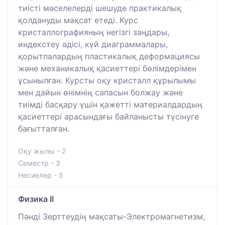
тиісті мәселелерді шешуде практикалық
қолдануды мақсат етеді. Курс
кристаллографияның негізгі заңдары,
индекстеу әдісі, күй диаграммалары,
қорытпалардың пластикалық деформациясы
және механикалық қасиеттері бөлімдерімен
ұсынылған. Курсты оқу кристалл құрылымы
мен дайын өнімнің сапасын болжау және
тиімді басқару үшін қажетті материалдардың
қасиеттері арасындағы байланысты түсінуге
бағытталған.
Оқу жылы - 2
Семестр - 3
Несиелер - 5
Физика II
Пәнді Зерттеудің мақсаты-Электромагнетизм,