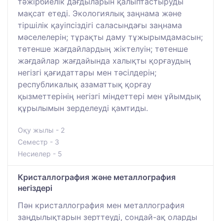
тәжірбиелік дағдыларын қалыптастыруды
мақсат етеді. Экологиялық заңнама және
тіршілік қауіпсіздігі саласындағы заңнама
мәселелерін; тұрақты даму тұжырымдамасын;
төтенше жағдайлардың жіктелуін; төтенше
жағдайлар жағдайында халықты қорғаудың
негізгі қағидаттары мен тәсілдерін;
республикалық азаматтық қорғау
қызметтерінің негізгі міндеттері мен ұйымдық
құрылымын зерделеуді қамтиды.
Оқу жылы - 2
Семестр - 3
Несиелер - 5
Кристаллография және металлография
негіздері
Пән кристаллография мен металлография
заңдылықтарын зерттеуді, сондай-ақ оларды