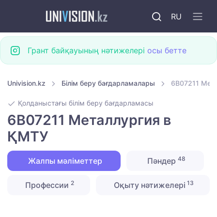
RU
Грант байқауының нәтижелері
осы бетте
Univision.kz
Білім беру бағдарламалары
6B07211 Мет
Қолданыстағы білім беру бағдарламасы
6B07211 Металлургия в
ҚМТУ
48
Жалпы мәліметтер
Пәндер
2
13
Профессии
Оқыту нәтижелері