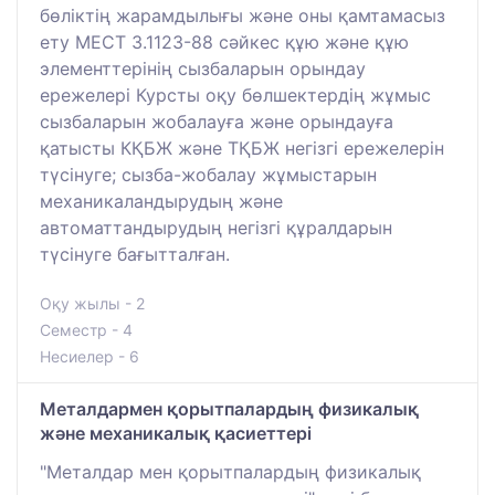
бөліктің жарамдылығы және оны қамтамасыз
ету МЕСТ 3.1123-88 сәйкес құю және құю
элементтерінің сызбаларын орындау
ережелері Курсты оқу бөлшектердің жұмыс
сызбаларын жобалауға және орындауға
қатысты КҚБЖ және ТҚБЖ негізгі ережелерін
түсінуге; сызба-жобалау жұмыстарын
механикаландырудың және
автоматтандырудың негізгі құралдарын
түсінуге бағытталған.
Оқу жылы - 2
Семестр - 4
Несиелер - 6
Металдармен қорытпалардың физикалық
және механикалық қасиеттері
"Металдар мен қорытпалардың физикалық