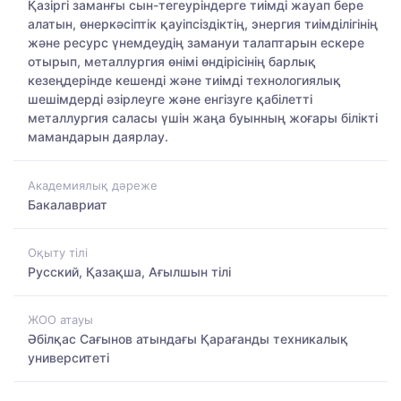
Қазіргі заманғы сын-тегеуріндерге тиімді жауап бере
алатын, өнеркәсіптік қауіпсіздіктің, энергия тиімділігінің
және ресурс үнемдеудің замануи талаптарын ескере
отырып, металлургия өнімі өндірісінің барлық
кезеңдерінде кешенді және тиімді технологиялық
шешімдерді әзірлеуге және енгізуге қабілетті
металлургия саласы үшін жаңа буынның жоғары білікті
мамандарын даярлау.
Академиялық дәреже
Бакалавриат
Оқыту тілі
Русский, Қазақша, Ағылшын тілі
ЖОО атауы
Әбілқас Сағынов атындағы Қарағанды техникалық
университеті