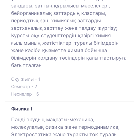
заңдары, заттың құрылысы мәселелері,
бейорганикалық заттардың кластары,
периодтық заң, химиялық заттарды
зертханалық зерттеу және талдау жүргізу;
Курсты оқу студенттердің қазіргі химия
ғылымының жетістіктері туралы білімдерін
және кәсіби қызметте химия бойынша
білімдерін қолдану тәсілдерін қалыптастыруға
бағытталған
Оқу жылы - 1
Семестр - 2
Несиелер - 6
Физика I
Пәнді оқудың мақсаты-механика,
молекулалық физика және термодинамика,
Электростатика және тұрақты ток туралы