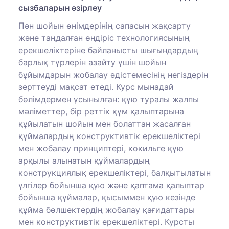
сызбаларын әзірлеу
Пән шойын өнімдерінің сапасын жақсарту
және таңдалған өндіріс технологиясының
ерекшеліктеріне байланысты шығындардың
барлық түрлерін азайту үшін шойын
бұйымдарын жобалау әдістемесінің негіздерін
зерттеуді мақсат етеді. Курс мынадай
бөлімдермен ұсынылған: құю туралы жалпы
мәліметтер, бір реттік құм қалыптарына
құйылатын шойын мен болаттан жасалған
құймалардың конструктивтік ерекшеліктері
мен жобалау принциптері, кокильге құю
арқылы алынатын құймалардың
конструкциялық ерекшеліктері, балқытылатын
үлгілер бойынша құю және қаптама қалыптар
бойынша құймалар, қысыммен құю кезінде
құйма бөлшектердің жобалау қағидаттары
мен конструктивтік ерекшеліктері. Курсты