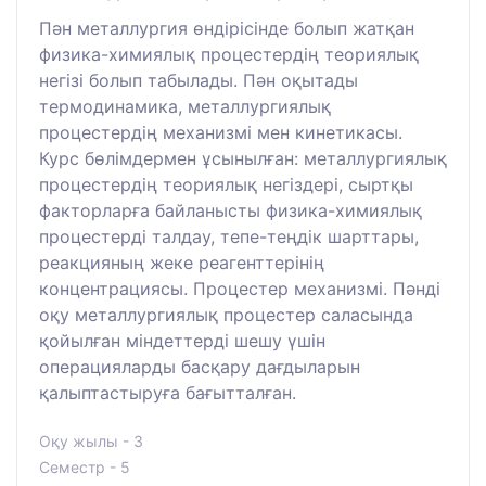
Пән металлургия өндірісінде болып жатқан
физика-химиялық процестердің теориялық
негізі болып табылады. Пән оқытады
термодинамика, металлургиялық
процестердің механизмі мен кинетикасы.
Курс бөлімдермен ұсынылған: металлургиялық
процестердің теориялық негіздері, сыртқы
факторларға байланысты физика-химиялық
процестерді талдау, тепе-теңдік шарттары,
реакцияның жеке реагенттерінің
концентрациясы. Процестер механизмі. Пәнді
оқу металлургиялық процестер саласында
қойылған міндеттерді шешу үшін
операцияларды басқару дағдыларын
қалыптастыруға бағытталған.
Оқу жылы - 3
Семестр - 5