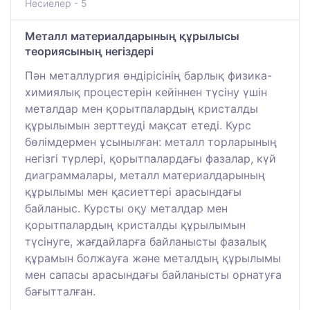
Несиелер - 5
Металл материалдарының құрылысы
теориясының негіздері
Пән металлургия өндірісінің барлық физика-
химиялық процестерін кейіннен түсіну үшін
металдар мен қорытпалардың кристалды
құрылымын зерттеуді мақсат етеді. Курс
бөлімдермен ұсынылған: металл торларының
негізгі түрлері, қорытпалардағы фазалар, күй
диаграммалары, металл материалдарының
құрылымы мен қасиеттері арасындағы
байланыс. Курсты оқу металдар мен
қорытпалардың кристалды құрылымын
түсінуге, жағдайларға байланысты фазалық
құрамын болжауға және металдың құрылымы
мен сапасы арасындағы байланысты орнатуға
бағытталған.