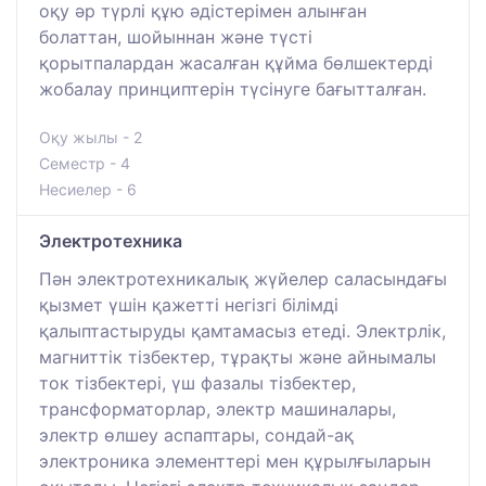
оқу әр түрлі құю әдістерімен алынған
болаттан, шойыннан және түсті
қорытпалардан жасалған құйма бөлшектерді
жобалау принциптерін түсінуге бағытталған.
Оқу жылы - 2
Семестр - 4
Несиелер - 6
Электротехника
Пән электротехникалық жүйелер саласындағы
қызмет үшін қажетті негізгі білімді
қалыптастыруды қамтамасыз етеді. Электрлік,
магниттік тізбектер, тұрақты және айнымалы
ток тізбектері, үш фазалы тізбектер,
трансформаторлар, электр машиналары,
электр өлшеу аспаптары, сондай-ақ
электроника элементтері мен құрылғыларын