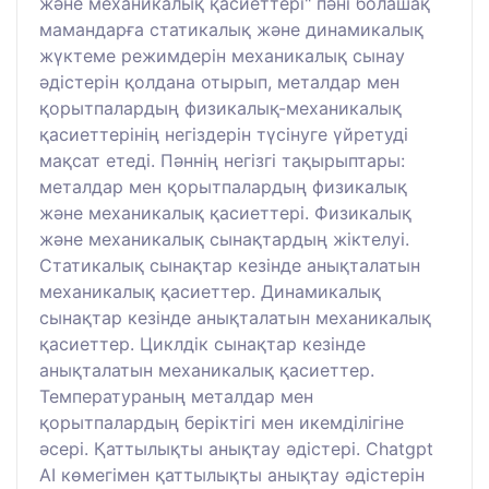
және механикалық қасиеттері" пәні болашақ
мамандарға статикалық және динамикалық
жүктеме режимдерін механикалық сынау
әдістерін қолдана отырып, металдар мен
қорытпалардың физикалық-механикалық
қасиеттерінің негіздерін түсінуге үйретуді
мақсат етеді. Пәннің негізгі тақырыптары:
металдар мен қорытпалардың физикалық
және механикалық қасиеттері. Физикалық
және механикалық сынақтардың жіктелуі.
Статикалық сынақтар кезінде анықталатын
механикалық қасиеттер. Динамикалық
сынақтар кезінде анықталатын механикалық
қасиеттер. Циклдік сынақтар кезінде
анықталатын механикалық қасиеттер.
Температураның металдар мен
қорытпалардың беріктігі мен икемділігіне
әсері. Қаттылықты анықтау әдістері. Chatgpt
AI көмегімен қаттылықты анықтау әдістерін