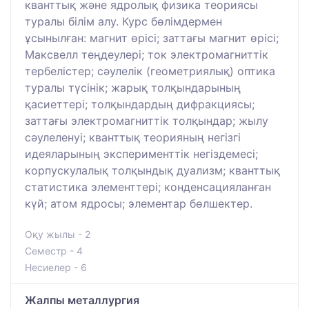
кванттық және ядролық физика теориясы
туралы білім алу. Курс бөлімдермен
ұсынылған: магнит өрісі; заттағы магнит өрісі;
Максвелл теңдеулері; ток электромагниттік
тербелістер; сәулелік (геометриялық) оптика
туралы түсінік; жарық толқындарының
қасиеттері; толқындардың дифракциясы;
заттағы электромагниттік толқындар; жылу
сәулеленуі; кванттық теорияның негізгі
идеяларының эксперименттік негіздемесі;
корпускулалық толқындық дуализм; кванттық
статистика элементтері; конденсацияланған
күй; атом ядросы; элементар бөлшектер.
Оқу жылы - 2
Семестр - 4
Несиелер - 6
Жалпы металлургия