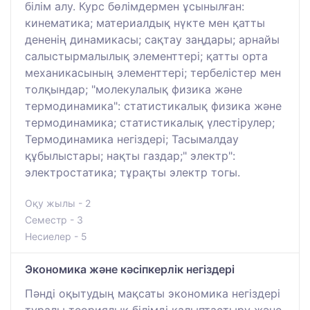
білім алу. Курс бөлімдермен ұсынылған:
кинематика; материалдық нүкте мен қатты
дененің динамикасы; сақтау заңдары; арнайы
салыстырмалылық элементтері; қатты орта
механикасының элементтері; тербелістер мен
толқындар; "молекулалық физика және
термодинамика": статистикалық физика және
термодинамика; статистикалық үлестірулер;
Термодинамика негіздері; Тасымалдау
құбылыстары; нақты газдар;" электр":
электростатика; тұрақты электр тогы.
Оқу жылы - 2
Семестр - 3
Несиелер - 5
Экономика және кәсіпкерлік негіздері
Пәнді оқытудың мақсаты экономика негіздері