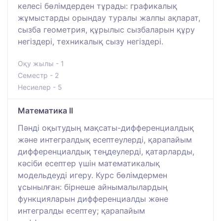
келесі бөлімдерден тұрады: графикалық
жұмыстарды орындау туралы жалпы ақпарат,
сызба геометрия, құрылыс сызбаларын құру
негіздері, техникалық сызу негіздері.
Оқу жылы - 1
Семестр - 2
Несиелер - 5
Математика II
Пәнді оқытудың мақсаты-дифференциалдық
және интегралдық есептеулерді, қарапайым
дифференциалдық теңдеулерді, қатарларды,
кәсіби есептер үшін математикалық
модельдеуді игеру. Курс бөлімдермен
ұсынылған: бірнеше айнымалылардың
функцияларын дифференциалды және
интегралды есептеу; қарапайым