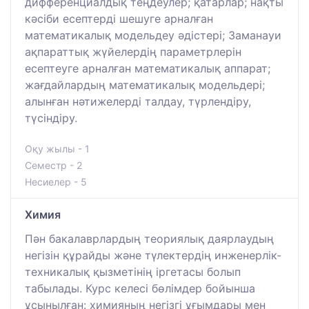
дифференциалдық теңдеулер; қатарлар; нақты
кәсіби есептерді шешуге арналған
математикалық модельдеу әдістері; Заманауи
ақпараттық жүйелердің параметрлерін
есептеуге арналған математикалық аппарат;
жағдайлардың математикалық модельдері;
алынған нәтижелерді талдау, түрлендіру,
түсіндіру.
Оқу жылы - 1
Семестр - 2
Несиелер - 5
Химия
Пән бакалаврлардың теориялық даярлаудың
негізін құрайды және түлектердің инженерлік-
техникалық қызметінің іргетасы болып
табылады. Курс келесі бөлімдер бойынша
ұсынылған: химияның негізгі ұғымдары мен