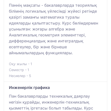
Пәннің мақсаты - бакалаврларда теориялық
білімнің логикалық үйлесімді жүйесі ретінде
қазіргі заманғы математика туралы
идеяларды қалыптастыру. Курс бөлімдермен
ұсынылған: жоғары алгебра және
Аналитикалық геометрия элементтері,
дифференциалдық және интегралдық
есептеулер, бір және бірнеше
айнымалылардың функциялары.
Оқу жылы - 1
Семестр - 1
Несиелер - 5
Инженерлiк графика
Пән бакалаврларды техникалық даярлау
негізін құрайды, инженерлік-техникалық
қызметтің іргетасы болып табылады. Курс