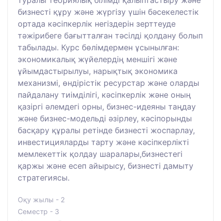
туралы теориялық білімді қалыптастыру және
бизнесті құру және жүргізу үшін бәсекелестік
ортада кәсіпкерлік негіздерін зерттеуде
тәжірибеге бағытталған тәсілді қолдану болып
табылады. Курс бөлімдермен ұсынылған:
экономикалық жүйелердің меншігі және
ұйымдастырылуы, нарықтық экономика
механизмі, өндірістік ресурстар және оларды
пайдалану тиімділігі, кәсіпкерлік және оның
қазіргі әлемдегі орны, бизнес-идеяны таңдау
және бизнес-модельді әзірлеу, кәсіпорынды
басқару құралы ретінде бизнесті жоспарлау,
инвестицияларды тарту және кәсіпкерлікті
мемлекеттік қолдау шаралары,бизнестегі
қаржы және есеп айырысу, бизнесті дамыту
стратегиясы.
Оқу жылы - 2
Семестр - 3