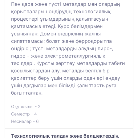
Пән қара және түсті металдар мен олардың
қорытпаларын өндірудің технологиялық
процестері ұғымдарының қалыптасуын
қамтамасыз етеді. Курс бөлімдермен
ұсынылған: Домен өндірісінің жалпы
сипаттамасы; болат және ферроқорытпа
өндірісі; түсті металдарды алудың пиро-,
гидро - және электрометаллургиялық
тәсілдері. Курсты зерттеу металдарды табиғи
қосылыстардан алу, металды белгілі бір
қасиеттер беру үшін оларды одан әрі өңдеу
үшін дағдылар мен білімді қалыптастыруға
бағытталған.
Оқу жылы - 2
Семестр - 4
Несиелер - 6
Технологиялық талдау және бөлшектердің