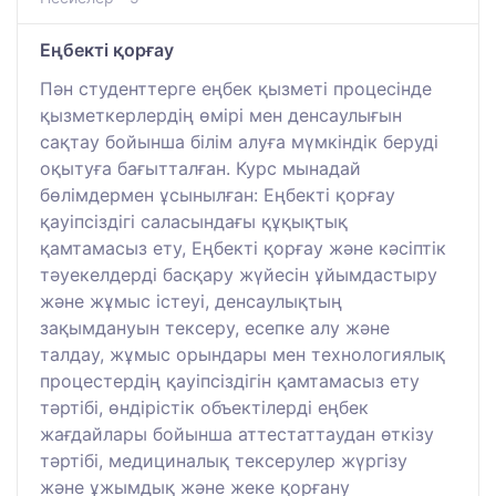
Еңбекті қорғау
Пән студенттерге еңбек қызметі процесінде
қызметкерлердің өмірі мен денсаулығын
сақтау бойынша білім алуға мүмкіндік беруді
оқытуға бағытталған. Курс мынадай
бөлімдермен ұсынылған: Еңбекті қорғау
қауіпсіздігі саласындағы құқықтық
қамтамасыз ету, Еңбекті қорғау және кәсіптік
тәуекелдерді басқару жүйесін ұйымдастыру
және жұмыс істеуі, денсаулықтың
зақымдануын тексеру, есепке алу және
талдау, жұмыс орындары мен технологиялық
процестердің қауіпсіздігін қамтамасыз ету
тәртібі, өндірістік объектілерді еңбек
жағдайлары бойынша аттестаттаудан өткізу
тәртібі, медициналық тексерулер жүргізу
және ұжымдық және жеке қорғану