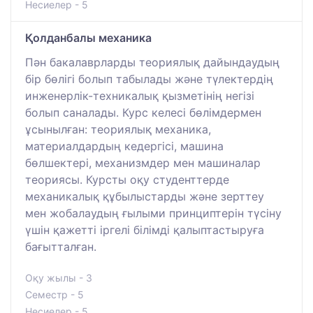
Несиелер - 5
Қолданбалы механика
Пән бакалаврларды теориялық дайындаудың
бір бөлігі болып табылады және түлектердің
инженерлік-техникалық қызметінің негізі
болып саналады. Курс келесі бөлімдермен
ұсынылған: теориялық механика,
материалдардың кедергісі, машина
бөлшектері, механизмдер мен машиналар
теориясы. Курсты оқу студенттерде
механикалық құбылыстарды және зерттеу
мен жобалаудың ғылыми принциптерін түсіну
үшін қажетті іргелі білімді қалыптастыруға
бағытталған.
Оқу жылы - 3
Семестр - 5
Несиелер - 5