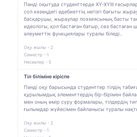
Пәнді оқытуда студенттерде ХҮ-ХҮІІІ ғасырл
сол кезеңдегі әдебиеттің негізгі бағыты жыр
басқарушы, жыраулар поэзиясының басты тақы
идеологы, қол бастаған батыр, сөз бастаға
әлеуметтік функциялары туралы біледі..
Оқу жылы - 2
Семестр - 1
Несиелер - 5
Тіл біліміне кіріспе
Пәнді оқу барысында студенттер тілдің табиғ
құрылымдық элементтердің бір-бірімен байла
мен оның өмір сүру формалары, тілдердің ти
ғылымдар жүйесімен байланысы туралы нақт
Оқу жылы - 2
Семестр - 1