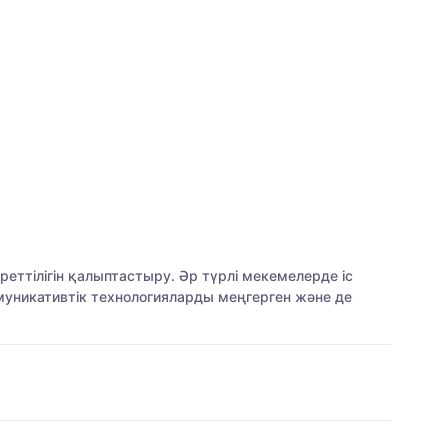
ттілігін қалыптастыру. Әр түрлі мекемелерде іс
муникативтік технологияларды меңгерген және де