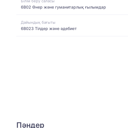
Білім беру саласы
6B02 Өнер және гуманитарлық ғылымдар
Дайындық бағыты
6B023 Тілдер және әдебиет
Пәндер