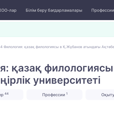
ОО-лар
Білім беру бағдарламалары
Професси
4 Филология: қазақ филологиясы в Қ.Жұбанов атындағы Ақтөбе 
: қазақ филологиясы
ңірлік университеті
44
1
ер
Профессии
Оқыту