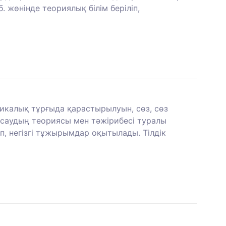
. жөнінде теориялық білім беріліп,
тикалық тұрғыда қарастырылуын, сөз, сөз
асаудың теориясы мен тәжірибесі туралы
, негізгі тұжырымдар оқытылады. Тілдік