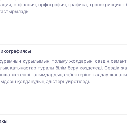
нация, орфоэпия, орфография, графика, транскрипция т.б
тастырылады.
ксикографиясы
ік құрамның құрылымын, толығу жолдарын, сөздің семан
ық қатынастар туралы білім беру көзделеді. Сөздік ж
ынша жетекші ғалымдардың еңбектеріне талдау жасалып
імдерін қолданудың әдістері үйретіледі.
рихы