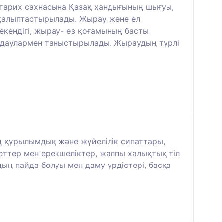
, тарих сахнасына Қазақ хандығының шығуы,
ер қалыптастырылады. Жырау және ел
екендігі, жырау- өз қоғамының басты
ымдаулармен таныстырылады. Жыраудың түрлі
ың құрылымдық және жүйелілік сипаттары,
еттер мен ерекшеліктер, жалпы халықтық тіл
ың пайда болуы мен даму үрдістері, басқа