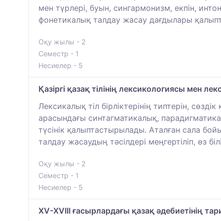
мен түрлері, буын, сингармонизм, екпін, инто
фонетикалық талдау жасау дағдылары қалып
Оқу жылы - 2
Семестр - 1
Несиелер - 5
Қазіргі қазақ тілінің лексикологиясы мен ле
Лексикалық тіл бірліктерінің типтерін, сөзд
арасындағы синтагматикалық, парадигматикал
түсінік қалыптастырылады. Аталған сала бой
талдау жасаудың тәсілдері меңгертіліп, өз біл
Оқу жылы - 2
Семестр - 1
Несиелер - 5
ХV-ХVIII ғасырлардағы қазақ әдебиетінің та