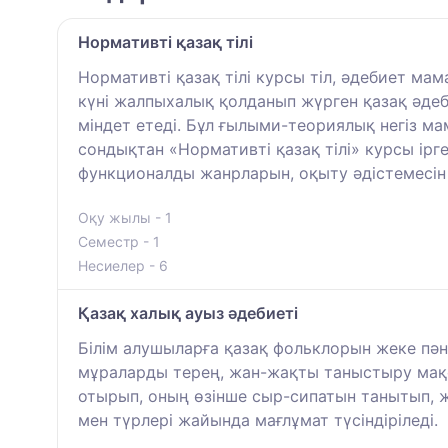
Нормативті қазақ тілі
Нормативті қазақ тілі курсы тіл, әдебиет мам
күні жалпыхалық қолданып жүрген қазақ әдеб
міндет етеді. Бұл ғылыми-теориялық негіз мам
сондықтан «Нормативті қазақ тілі» курсы ірге
функционалды жанрларын, оқыту әдістемесін о
Оқу жылы - 1
Семестр - 1
Несиелер - 6
Қазақ халық ауыз әдебиеті
Білім алушыларға қазақ фольклорын жеке пә
мұраларды терең, жан-жақты таныстыру мақса
отырып, оның өзінше сыр-сипатын танытып, 
мен түрлері жайында мағлұмат түсіндіріледі.