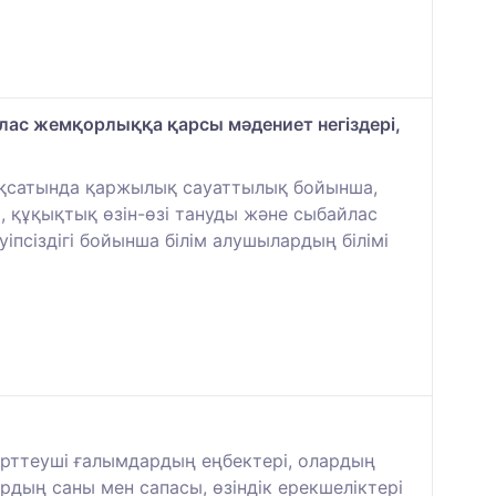
йлас жемқорлыққа қарсы мәдениет негіздері,
ақсатында қаржылық сауаттылық бойынша,
і, құқықтық өзін-өзі тануды және сыбайлас
іпсіздігі бойынша білім алушылардың білімі
зерттеуші ғалымдардың еңбектері, олардың
дың саны мен сапасы, өзіндік ерекшеліктері