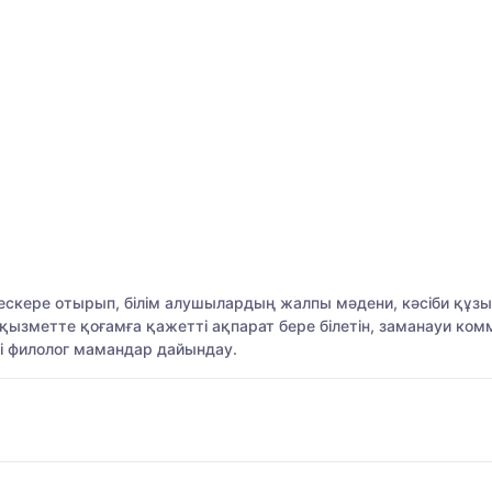
скере отырып, білім алушылардың жалпы мәдени, кәсіби құзыре
қызметте қоғамға қажетті ақпарат бере білетін, заманауи ком
ті филолог мамандар дайындау.