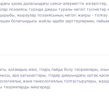
ардағы қазақ даласындағы саяси-әлеуметтік өзгерістер
аулар поэзиясы түрінде дамуы туралы негізгі түсінікт
рыбы, жыраулар поэзиясының негізгі жанры - толғау 
н шешен болатындығы жайлы әдеби зерттеулермен, пай
аты, қоғамдық мәні, тілдің пайда болу теориялары, он
нысы, ара қатынастары, тілдер дамуындағы ортақ қаси
пологиялық және генеологиялық топтастырулары, жазуд
ы теорияларды меңгереді.