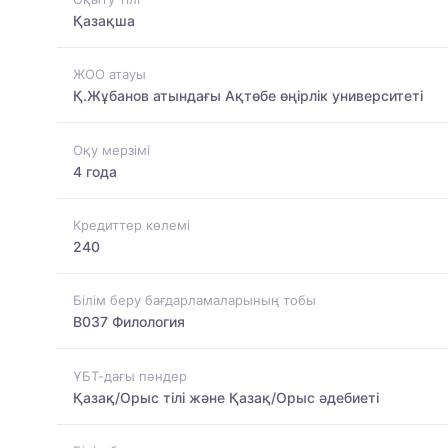
Қазақша
ЖОО атауы
Қ.Жұбанов атындағы Ақтөбе өңірлік университеті
Оқу мерзімі
4 года
Кредиттер көлемі
240
Білім беру бағдарламаларының тобы
B037 Филология
ҰБТ-дағы пәндер
Қазақ/Орыс тілі және Қазақ/Орыс әдебиеті