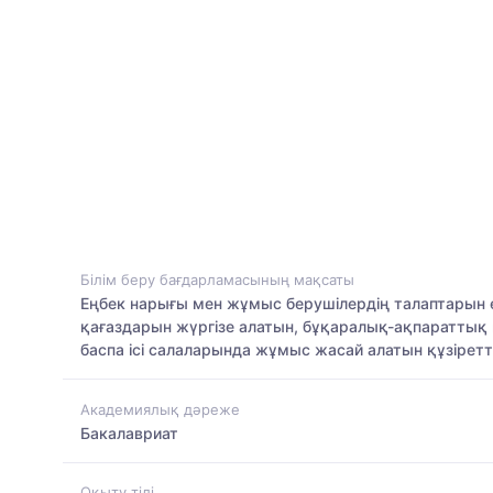
Білім беру бағдарламасының мақсаты
Еңбек нарығы мен жұмыс берушілердің талаптарын е
қағаздарын жүргізе алатын, бұқаралық-ақпараттық 
баспа ісі салаларында жұмыс жасай алатын құзірет
Академиялық дәреже
Бакалавриат
Оқыту тілі