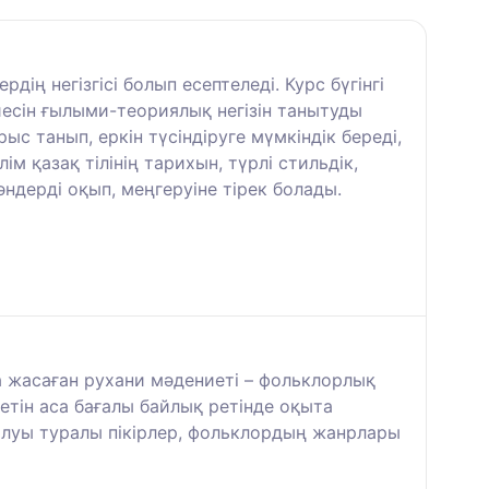
ің негізгісі болып есептеледі. Курс бүгінгі
йесін ғылыми-теориялық негізін танытуды
ыс танып, еркін түсіндіруге мүмкіндік береді,
м қазақ тілінің тарихын, түрлі стильдік,
ндерді оқып, меңгеруіне тірек болады.
 жасаған рухани мәдениеті – фольклорлық
етін аса бағалы байлық ретінде оқыта
олуы туралы пікірлер, фольклордың жанрлары