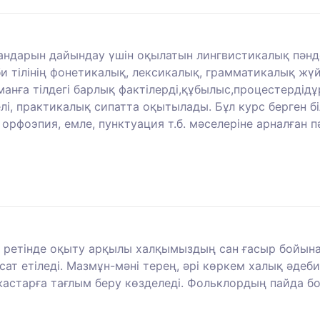
андарын дайындау үшін оқылатын лингвистикалық пәндерд
и тілінің фонетикалық, лексикалық, грамматикалық жү
анға тілдегі барлық фактілерді,құбылыс,процестердідұр
лі, практикалық сипатта оқытылады. Бұл курс берген білі
рфоэпия, емле, пунктуация т.б. мәселеріне арналған пә
н ретінде оқыту арқылы халқымыздың сан ғасыр бойына
т етіледі. Мазмұн-мәні терең, әрі көркем халық әдеби
жастарға тағлым беру көзделеді. Фольклордың пайда б