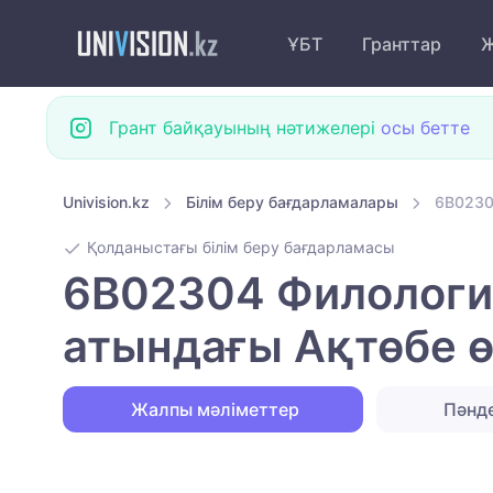
ҰБТ
Гранттар
Ж
Грант байқауының нәтижелері
осы бетте
Univision.kz
Білім беру бағдарламалары
6B0230
Қолданыстағы білім беру бағдарламасы
6B02304 Филология
атындағы Ақтөбе ө
Жалпы мәліметтер
Пәнд