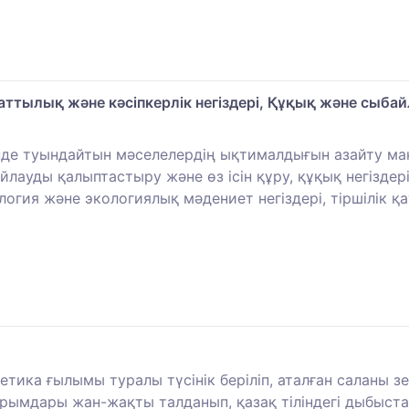
ттылық және кәсіпкерлік негіздері, Құқық және сыба
інде туындайтын мәселелердің ықтималдығын азайту м
йлауды қалыптастыру және өз ісін құру, құқық негіздер
гия және экологиялық мәдениет негіздері, тіршілік қау
нетика ғылымы туралы түсінік беріліп, аталған саланы 
рымдары жан-жақты талданып, қазақ тіліндегі дыбыстар