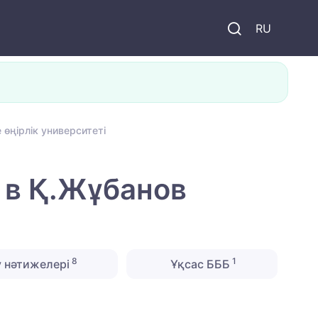
и
RU
өңірлік университеті
 в Қ.Жұбанов
8
1
 нәтижелері
Ұқсас БББ