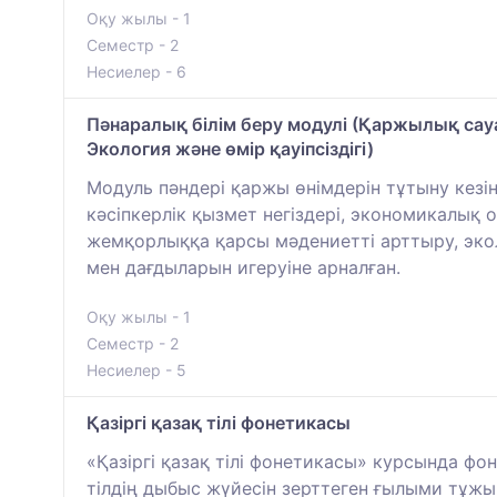
Оқу жылы - 1
Семестр - 2
Несиелер - 6
Пәнаралық білім беру модулі (Қаржылық сауа
Экология және өмір қауіпсіздігі)
Модуль пәндері қаржы өнімдерін тұтыну кез
кәсіпкерлік қызмет негіздері, экономикалық о
жемқорлыққа қарсы мәдениетті арттыру, эколо
мен дағдыларын игеруіне арналған.
Оқу жылы - 1
Семестр - 2
Несиелер - 5
Қазіргі қазақ тілі фонетикасы
«Қазіргі қазақ тілі фонетикасы» курсында фо
тілдің дыбыс жүйесін зерттеген ғылыми тұжы