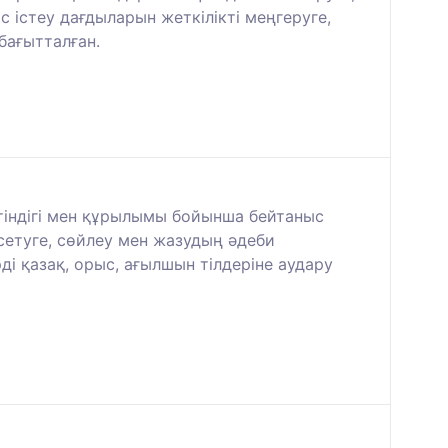
 істеу дағдыларын жеткілікті меңгеруге,
бағытталған.
тіндігі мен құрылымы бойынша бейтаныс
рсетуге, сөйлеу мен жазудың әдеби
ді қазақ, орыс, ағылшын тілдеріне аудару