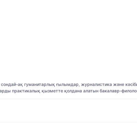
ар, сондай-ақ гуманитарлық ғылымдар, журналистика және кәсіб
оларды практикалық қызметте қолдана алатын бакалавр-филоло