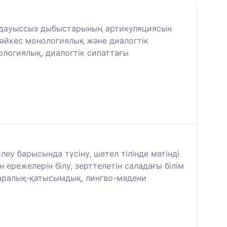
, дауыссыз дыбыстарының артикуляциясын
 сәйкес монологиялық және диалогтік
нологиялық, диалогтік сипаттағы
леу барысында түсіну, шетел тілінде мәтінді
ережелерін білу, зерттелетін саладағы білім
етаралық-қатысымдық, лингво-мәдени