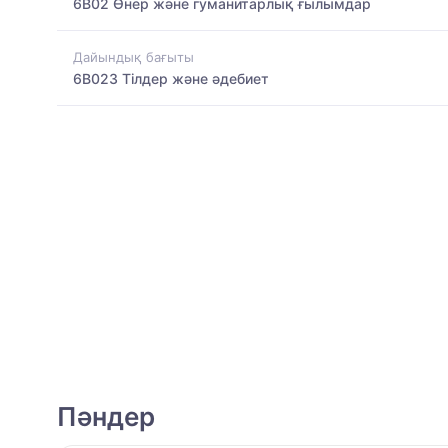
6B02 Өнер және гуманитарлық ғылымдар
Дайындық бағыты
6B023 Тілдер және әдебиет
Пәндер