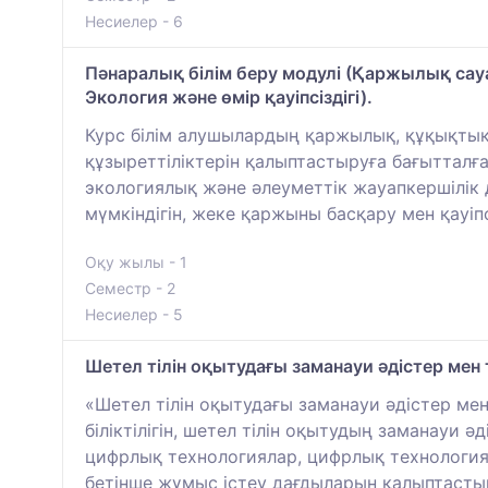
Несиелер - 6
Пәнаралық білім беру модулі (Қаржылық сауа
Экология және өмір қауіпсіздігі).
Курс білім алушылардың қаржылық, құқықтық
құзыреттіліктерін қалыптастыруға бағытталға
экологиялық және әлеуметтік жауапкершілік да
мүмкіндігін, жеке қаржыны басқару мен қауі
Оқу жылы - 1
Семестр - 2
Несиелер - 5
Шетел тілін оқытудағы заманауи әдістер мен
«Шетел тілін оқытудағы заманауи әдістер ме
біліктілігін, шетел тілін оқытудың заманауи 
цифрлық технологиялар, цифрлық технологиял
бетінше жұмыс істеу дағдыларын қалыптастыр