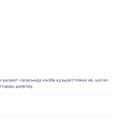
и қызмет саласында кәсіби құзыреттілікке ие, шетел
гтарды даярлау.