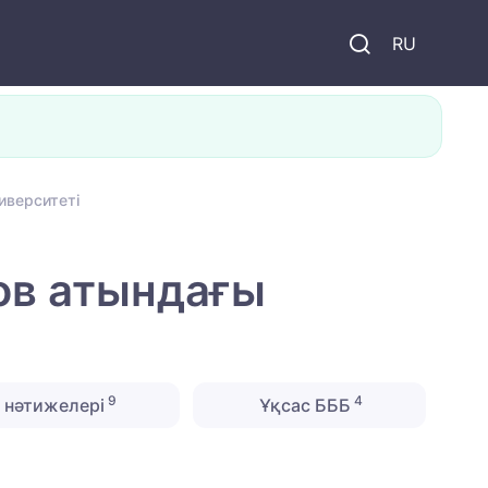
и
RU
иверситеті
ов атындағы
9
4
 нәтижелері
Ұқсас БББ