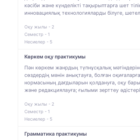
кәсіби және күнделікті тақырыптарға шет тіл
инновациялық технологияларды білуге, шетел
Оқу жылы - 2
Семестр - 1
Несиелер - 5
Көркем оқу практикумы
Пән көркем жанрдың түпнұсқалық мәтіндеріне
сөздердің мәнін анықтауға, болған оқиғаларға
нормасының дағдыларын қолдануға, оқу барысы
және редакциялауға; ғылыми зерттеу әдістері
Оқу жылы - 2
Семестр - 1
Несиелер - 5
Грамматика практикумы