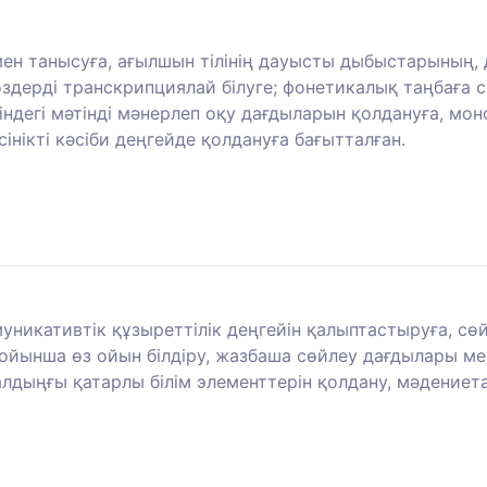
мен танысуға, ағылшын тілінің дауысты дыбыстарының
сөздерді транскрипциялай білуге; фонетикалық таңбаға
ліндегі мәтінді мәнерлеп оқу дағдыларын қолдануға, мо
сінікті кәсіби деңгейде қолдануға бағытталған.
уникативтік құзыреттілік деңгейін қалыптастыруға, сөй
йынша өз ойын білдіру, жазбаша сөйлеу дағдылары мен 
ы алдыңғы қатарлы білім элементтерін қолдану, мәдени