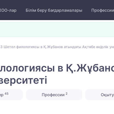
ОО-лар
Білім беру бағдарламалары
Професси
3 Шетел филологиясы в Қ.Жұбанов атындағы Ақтөбе өңірлік ун
лологиясы в Қ.Жұбан
верситеті
45
2
ер
Профессии
Оқыту