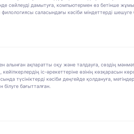
інде сөйлеуді дамытуға, компьютермен өз бетінше жұмыс
 филологиясы саласындағы кәсіби міндеттерді шешуге 
н алынған ақпаратты оқу және талдауға, сөздің мәнмә
, кейіпкерлердің іс-әрекеттеріне өзінің көзқарасын кө
нда түсініктерді кәсіби деңгейде қолдануға, мәтіндер
н білуге бағытталған.