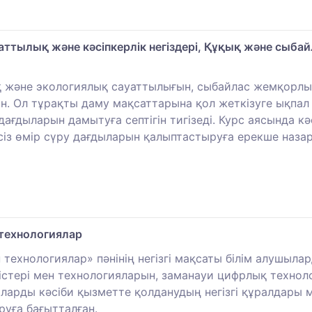
ттылық және кәсіпкерлік негіздері, Құқық және сыба
 және экологиялық сауаттылығын, сыбайлас жемқорлыққ
н. Ол тұрақты даму мақсаттарына қол жеткізуге ықпал 
ғдыларын дамытуға септігін тигізеді. Курс аясында кәсі
псіз өмір сүру дағдыларын қалыптастыруға ерекше наза
 технологиялар
н технологиялар» пәнінің негізгі мақсаты білім алушы
әдістері мен технологияларын, заманауи цифрлық техноло
арды кәсіби қызметте қолданудың негізгі құралдары 
уға бағытталған.