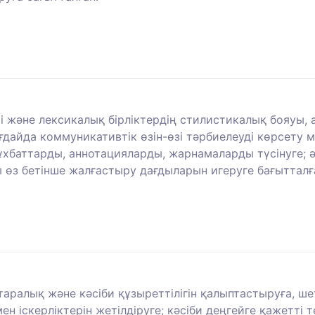
і және лексикалық бірліктердің стилистикалық бояуы,
ғдайда коммуникативтік өзін-өзі тәрбиелеуді көрсету 
 сұхбаттарды, аннотацияларды, жарнамаларды түсінуге;
ы өз бетінше жалғастыру дағдыларын игеруге бағытталғ
аралық және кәсіби құзыреттілігін қалыптастыруға, ш
 іскерліктерін жетілдіруге; кәсіби деңгейге қажетті те