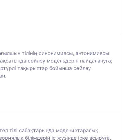
 ағылшын тілінің синонимиясы, антонимиясы
мақсатында сөйлеу модельдерін пайдалануға;
 әртүрлі тақырыптар бойынша сөйлеу
ан.
етел тілі сабақтарында мәдениетаралық
ориялық білімдерін іс жүзінде іске асыруға,