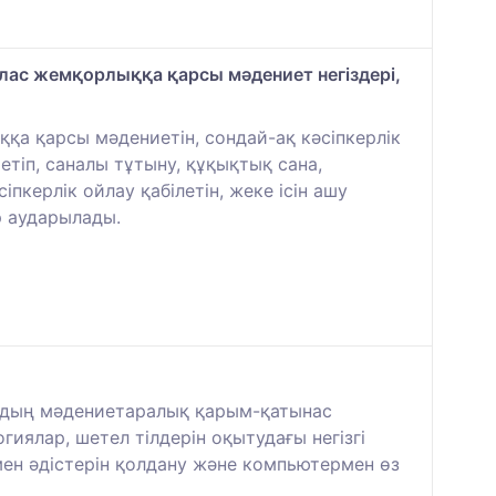
йлас жемқорлыққа қарсы мәдениет негіздері,
а қарсы мәдениетін, сондай-ақ кәсіпкерлік
етіп, саналы тұтыну, құқықтық сана,
пкерлік ойлау қабілетін, жеке ісін ашу
р аударылады.
лардың мәдениетаралық қарым-қатынас
гиялар, шетел тілдерін оқытудағы негізгі
мен әдістерін қолдану және компьютермен өз