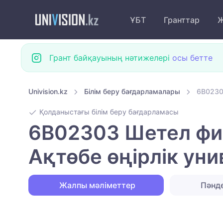
ҰБТ
Гранттар
Ж
Грант байқауының нәтижелері
осы бетте
Univision.kz
Білім беру бағдарламалары
6B0230
Қолданыстағы білім беру бағдарламасы
6B02303 Шетел фи
Ақтөбе өңірлік уни
Жалпы мәліметтер
Пәнд