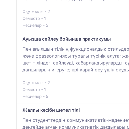
Оқу жылы - 2
Семестр - 1
Несиелер - 5
Ауызша сөйлеу бойынша практикумы
Пән ағылшын тілінің функционалдық стильдер
және фразеологиясы туралы түсінік алуға; жа
шет тіліндегі сөйлеуді, хабарландыруларды,
дағдыларын игеруге; әрі қарай өсу үшін оқуд
Оқу жылы - 2
Семестр - 1
Несиелер - 5
Жалпы кәсіби шетел тілі
Пән студенттердің коммуникативтік-мәдениет
деңгейде алған коммуникативтік дағдылары мен