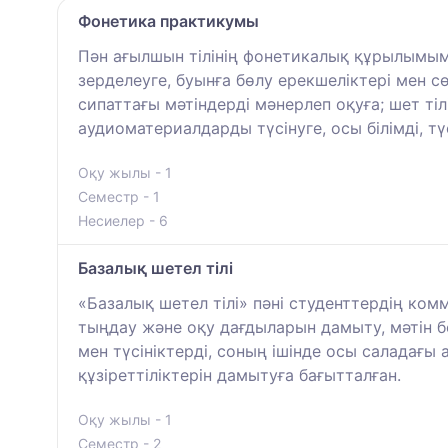
Фонетика практикумы
Пән ағылшын тілінің фонетикалық құрылымы
зерделеуге, буынға бөлу ерекшеліктері мен 
сипаттағы мәтіндерді мәнерлеп оқуға; шет ті
аудиоматериалдарды түсінуге, осы білімді, тү
Оқу жылы - 1
Семестр - 1
Несиелер - 6
Базалық шетел тілі
«Базалық шетел тілі» пәні студенттердің комм
тыңдау және оқу дағдыларын дамыту, мәтін бо
мен түсініктерді, соның ішінде осы саладағ
құзіреттіліктерін дамытуға бағытталған.
Оқу жылы - 1
Семестр - 2