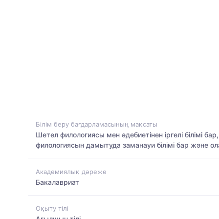
Білім беру бағдарламасының мақсаты
Шетел филологиясы мен әдебиетінен іргелі білімі б
филологиясын дамытуда заманауи білімі бар және 
Академиялық дәреже
Бакалавриат
Оқыту тілі
Ағылшын тілі