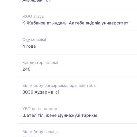
ЖОО атауы
Қ.Жұбанов атындағы Ақтөбе өңірлік университеті
Оқу мерзімі
4 года
Кредиттер көлемі
240
Білім беру бағдарламаларының тобы
B036 Аударма ісі
ҰБТ-дағы пәндер
Шетел тілі және Дүниежүзі тарихы
Білім беру саласы