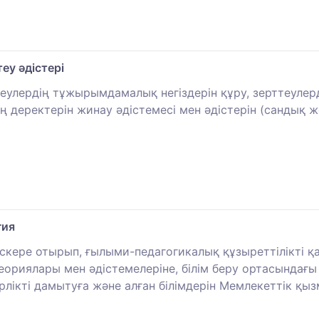
у әдістері
улердiң тұжырымдамалық негiздерiн құру, зерттеулерд
iң деректерiн жинау әдiстемесi мен әдiстерiн (сандық 
гия
 ескере отырып, ғылыми-педагогикалық құзыреттілікті 
 теориялары мен әдістемелеріне, білім беру ортасындағ
ерлікті дамытуға және алған білімдерін Мемлекеттік қ