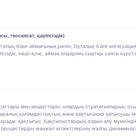
ы, геосаясат, қауіпсіздік)
рталық Азия аймағының рөлін, Орталық Азия интеграци
псіздік, көші-қон), аймақ елдерінің сыртқы саяси курс
аттары мен міндеттерін, олардың стратегияларын, ос
ықаралық қоғамдастықтың және қақтығысқа қатысушы м
арады. қақтығыс. Қақтығыстардың алдын алу мүмкінді
и процестердің жанжал аспектілерінің жалпы динамикас