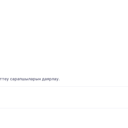
ттеу сарапшыларын даярлау.