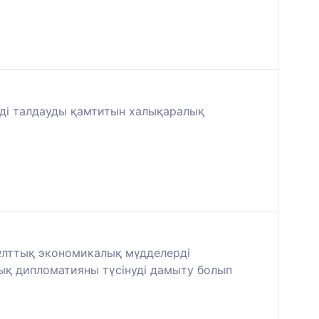
мдi талдауды қамтитын халықаралық
 ұлттық экономикалық мүдделерді
лық дипломатияны түсінуді дамыту болып