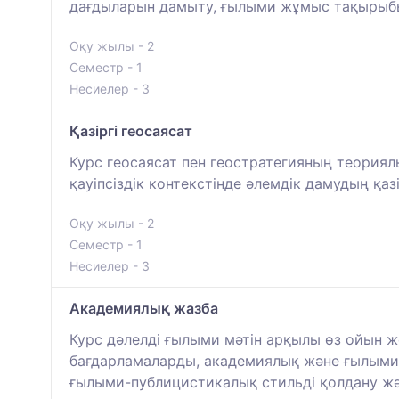
дағдыларын дамыту, ғылыми жұмыс тақырыбын
Оқу жылы - 2
Семестр - 1
Несиелер - 3
Қазіргі геосаясат
Курс геосаясат пен геостратегияның теория
қауіпсіздік контекстінде әлемдік дамудың қаз
Оқу жылы - 2
Семестр - 1
Несиелер - 3
Академиялық жазба
Курс дәлелді ғылыми мәтін арқылы өз ойын ж
бағдарламаларды, академиялық және ғылыми 
ғылыми-публицистикалық стильді қолдану жә