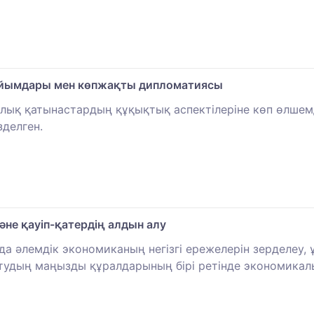
ұйымдары мен көпжақты дипломатиясы
аралық қатынастардың құқықтық аспектiлерiне көп өлше
зделген.
не қауіп-қатердің алдын алу
да әлемдік экономиканың негізгі ережелерін зерделеу,
ртудың маңызды құралдарының бірі ретінде экономика