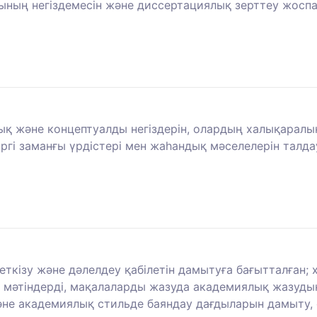
ың негіздемесін және диссертациялық зерттеу жоспар
лық және концептуалды негіздерін, олардың халықарал
іргі заманғы үрдістері мен жаһандық мәселелерін талда
еткізу және дәлелдеу қабілетін дамытуға бағытталған;
мәтіндерді, мақалаларды жазуда академиялық жазудың
не академиялық стильде баяндау дағдыларын дамыту, 