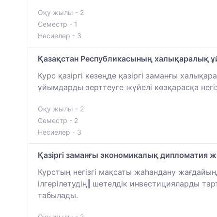
Оқу жылы - 2
Семестр - 1
Несиелер - 3
Қазақстан Республикасының халықаралық 
Курс қазiргi кезеңде қазiргi заманғы халық
ұйымдарды зерттеуге жүйелi көзқарасқа негi
Оқу жылы - 2
Семестр - 2
Несиелер - 3
Қазіргі заманғы экономикалық дипломатия жә
Курстың негізгі мақсаты жаһандану жағдайын
ілгерілетудің‖ шетелдік инвестицияларды та
табылады.
Оқу жылы - 2