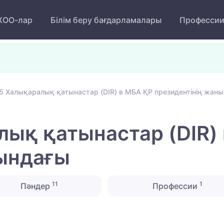
ОО-лар
Білім беру бағдарламалары
Професси
5 Халықаралық қатынастар (DIR) в МБА ҚР президентінің жан
ық қатынастар (DIR)
нындағы
11
1
Пәндер
Профессии