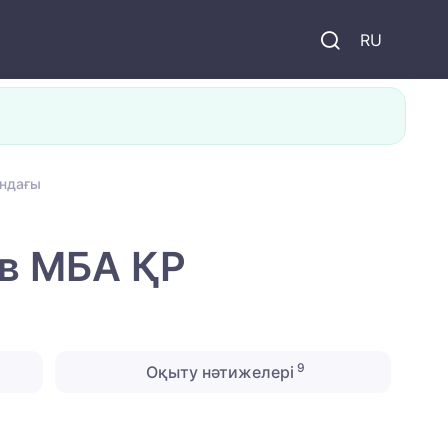
и
RU
ындағы
 в МБА ҚР
9
Оқыту нәтижелері