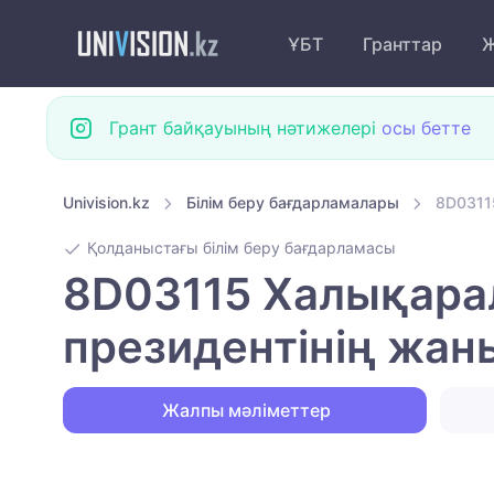
ҰБТ
Гранттар
Ж
Грант байқауының нәтижелері
осы бетте
Univision.kz
Білім беру бағдарламалары
8D0311
Қолданыстағы білім беру бағдарламасы
8D03115 Халықарал
президентінің жа
Жалпы мәліметтер