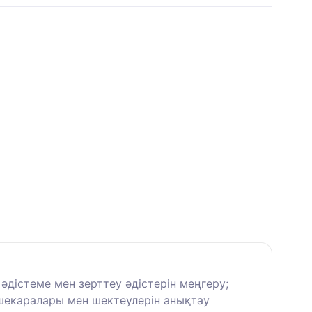
дістеме мен зерттеу әдістерін меңгеру;
шекаралары мен шектеулерін анықтау