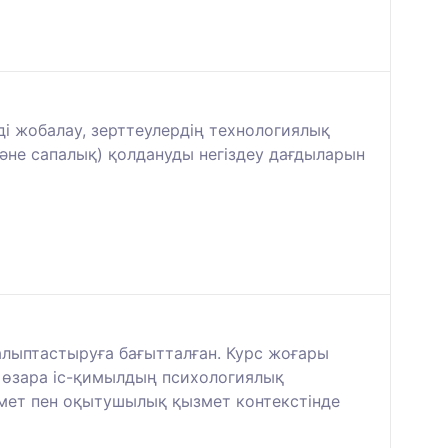
i жобалау, зерттеулердiң технологиялық
және сапалық) қолдануды негiздеу дағдыларын
қалыптастыруға бағытталған. Курс жоғары
ы өзара іс-қимылдың психологиялық
ызмет пен оқытушылық қызмет контекстінде