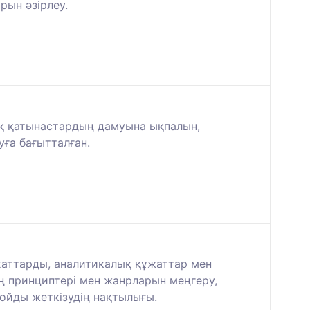
ын әзірлеу.
ық қатынастардың дамуына ықпалын,
уға бағытталған.
 хаттарды, аналитикалық құжаттар мен
 принциптері мен жанрларын меңгеру,
ойды жеткізудің нақтылығы.