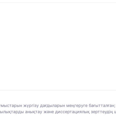
мыстарын жүргізу дағдыларын меңгеруге бағытталған; ә
ылықтарды анықтау және диссертациялық зерттеудің 