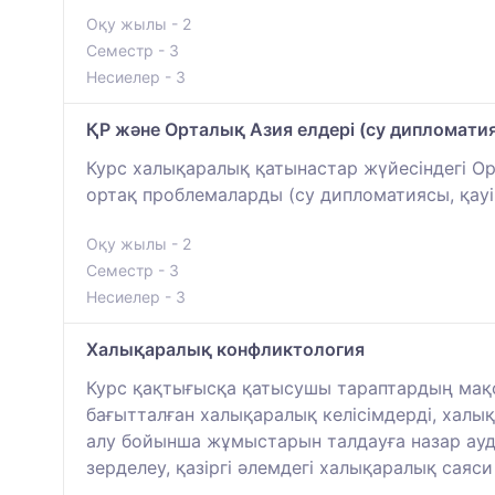
Оқу жылы - 2
Семестр - 3
Несиелер - 3
ҚР және Орталық Азия елдері (су дипломатияс
Курс халықаралық қатынастар жүйесіндегі О
ортақ проблемаларды (су дипломатиясы, қауі
Оқу жылы - 2
Семестр - 3
Несиелер - 3
Халықаралық конфликтология
Курс қақтығысқа қатысушы тараптардың мақс
бағытталған халықаралық келісімдерді, хал
алу бойынша жұмыстарын талдауға назар ауд
зерделеу, қазіргі әлемдегі халықаралық саяс