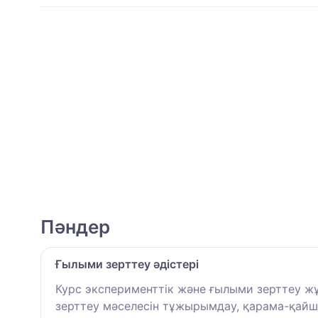
Пәндер
Ғылыми зерттеу әдістері
Курс эксперименттік және ғылыми зерттеу жұ
зерттеу мәселесін тұжырымдау, қарама-қайш