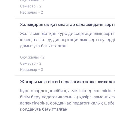
Семестр - 2
Несиелер - 2
Халықаралық қатынастар саласындағы зертте
Жалғасып жатқан курс диссертациялық зертте
кезеңiн әзiрлеу, диссертациялық зерттеулерд
дамытуға бағытталған.
Оқу жылы - 2
Семестр - 2
Несиелер - 3
Жоғары мектептегі педагогика және психоло
Курс олардың кәсіби қызметінің ерекшелігін
білім беру педагогикасының қазіргі заманғы
аспектілеріне, сондай-ақ педагогикалық шеб
қолдануға бағытталған