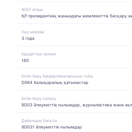
ЖОО атауы
ҚР президентінің жанындағы мемлекеттік басқару 
Оқу мерзімі
3 года
Кредиттер көлемі
180
Білім беру бағдарламаларының тобы
D064 Халықаралық қатынастар
Білім беру саласы
8D03 Әлеуметтік ғылымдар, журналистика және ақ
Дайындық бағыты
8D031 Әлеуметтік ғылымдар