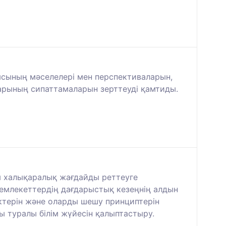
ясының мәселелері мен перспективаларын,
тарының сипаттамаларын зерттеуді қамтиды.
ы халықаралық жағдайды реттеуге
емлекеттердің дағдарыстық кезеңнің алдын
ктерін және оларды шешу принциптерін
ы туралы білім жүйесін қалыптастыру.