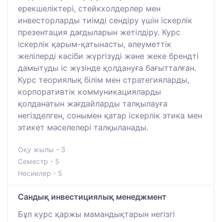
ерекшеліктері, стейкхолдерлер мен
инвесторларды тиімді сендіру үшін іскерлік
презентация дағдыларын жетілдіру. Курс
іскерлік қарым-қатынасты, әлеуметтік
желілерді кәсіби жүргізуді және жеке брендті
дамытуды іс жүзінде қолдануға бағытталған.
Курс теориялық білім мен стратегияларды,
корпоративтік коммуникацияларды
қолданатын жағдайларды талқылауға
негізделген, сонымен қатар іскерлік этика мен
этикет мәселелері талқыланады.
Оқу жылы - 3
Семестр - 5
Несиелер - 5
Сандық инвестициялық менеджмент
Бұл курс қаржы мамандықтарын негізгі