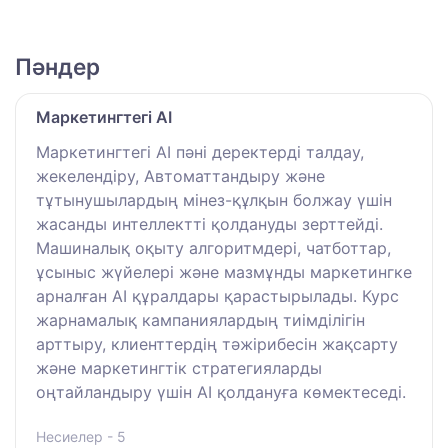
Пәндер
Маркетингтегі AI
Маркетингтегі AI пәні деректерді талдау,
жекелендіру, Автоматтандыру және
тұтынушылардың мінез-құлқын болжау үшін
жасанды интеллектті қолдануды зерттейді.
Машиналық оқыту алгоритмдері, чатботтар,
ұсыныс жүйелері және мазмұнды маркетингке
арналған AI құралдары қарастырылады. Курс
жарнамалық кампаниялардың тиімділігін
арттыру, клиенттердің тәжірибесін жақсарту
және маркетингтік стратегияларды
оңтайландыру үшін AI қолдануға көмектеседі.
Несиелер - 5