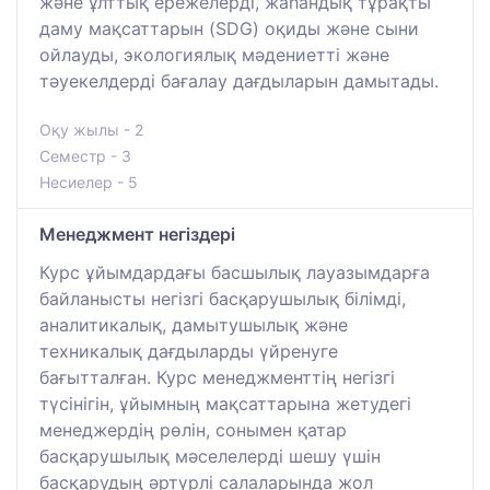
және ұлттық ережелерді, жаһандық тұрақты
даму мақсаттарын (SDG) оқиды және сыни
ойлауды, экологиялық мәдениетті және
тәуекелдерді бағалау дағдыларын дамытады.
Оқу жылы - 2
Семестр - 3
Несиелер - 5
Менеджмент негіздері
Курс ұйымдардағы басшылық лауазымдарға
байланысты негізгі басқарушылық білімді,
аналитикалық, дамытушылық және
техникалық дағдыларды үйренуге
бағытталған. Курс менеджменттің негізгі
түсінігін, ұйымның мақсаттарына жетудегі
менеджердің рөлін, сонымен қатар
басқарушылық мәселелерді шешу үшін
басқарудың әртүрлі салаларында жол