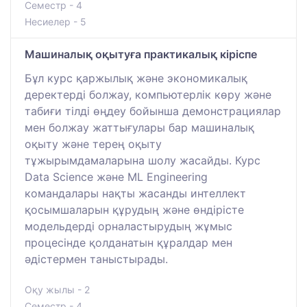
Семестр - 4
Несиелер - 5
Машиналық оқытуға практикалық кіріспе
Бұл курс қаржылық және экономикалық
деректерді болжау, компьютерлік көру және
табиғи тілді өңдеу бойынша демонстрациялар
мен болжау жаттығулары бар машиналық
оқыту және терең оқыту
тұжырымдамаларына шолу жасайды. Курс
Data Science және ML Engineering
командалары нақты жасанды интеллект
қосымшаларын құрудың және өндірісте
модельдерді орналастырудың жұмыс
процесінде қолданатын құралдар мен
әдістермен таныстырады.
Оқу жылы - 2
Семестр - 4