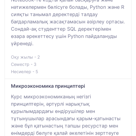
нәтижелермен бөлісуге болады, Python және R
сияқты танымал деректерді талдау
бағдарламалық жасақтамасын әзірлеу ортасы.
Сондай-ақ студенттер SQL деректерімен
өзара әрекеттесу үшін Python пайдалануды
үйренеді.
Оқу жылы - 2
Семестр - 3
Несиелер - 5
Микроэкономика принциптері
Курс микроэкономиканың негізгі
принциптерін, әртүрлі нарықтық
құрылымдардағы өндірушілер мен
тұтынушылар арасындағы қарым-қатынасты
және бұл қатынастың тапшы ресурстар мен
өнімдерді бөлуге қалай әкелетінін зерттеуге