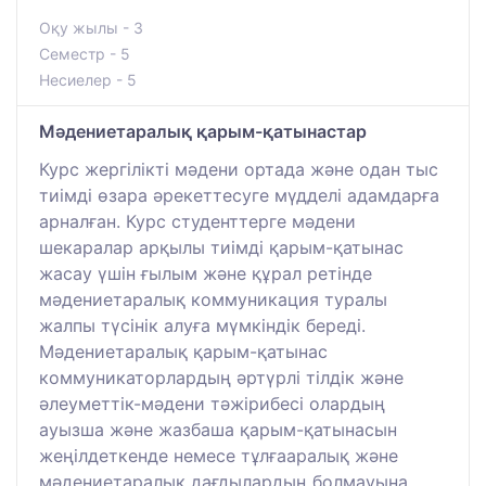
Оқу жылы - 3
Семестр - 5
Несиелер - 5
Мәдениетаралық қарым-қатынастар
Курс жергілікті мәдени ортада және одан тыс
тиімді өзара әрекеттесуге мүдделі адамдарға
арналған. Курс студенттерге мәдени
шекаралар арқылы тиімді қарым-қатынас
жасау үшін ғылым және құрал ретінде
мәдениетаралық коммуникация туралы
жалпы түсінік алуға мүмкіндік береді.
Мәдениетаралық қарым-қатынас
коммуникаторлардың әртүрлі тілдік және
әлеуметтік-мәдени тәжірибесі олардың
ауызша және жазбаша қарым-қатынасын
жеңілдеткенде немесе тұлғааралық және
мәдениетаралық дағдылардың болмауына