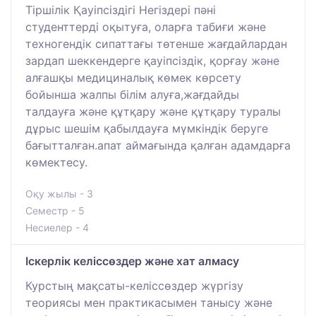
Тіршілік Қауіпсіздігі Негіздері пәні
студенттерді оқытуға, оларға табиғи және
техногендік сипаттағы төтенше жағдайлардан
зардап шеккендерге қауіпсіздік, қорғау және
алғашқы медициналық көмек көрсету
бойынша жалпы білім алуға,жағдайды
талдауға және құтқару және құтқару туралы
дұрыс шешім қабылдауға мүмкіндік беруге
бағытталған.апат аймағында қалған адамдарға
көмектесу.
Оқу жылы - 3
Семестр - 5
Несиелер - 4
Іскерлік келіссөздер және хат алмасу
Курстың мақсаты-келіссөздер жүргізу
теориясы мен практикасымен танысу және