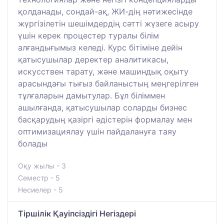
қолданады, сондай-ақ, ЖИ-дің нәтижесінде
жүргізілетін шешімдердің сәтті жүзеге асыру
үшін керек процестер туралы білім
алғандығымыз келеді. Курс бітіміне дейін
қатысушылар деректер аналитикасы,
искусствен тарату, және машиндық оқыту
арасындағы тығыз байланыстың меңгерілген
тұлғаларын дамытулар. Бұл біліммен
ашылғанда, қатысушылар соларды бизнес
басқарудың қазіргі әдістерін формалау мен
оптимизациялау үшін пайдалануға таяу
болады
Оқу жылы - 3
Семестр - 5
Несиелер - 5
Тіршілік Қауіпсіздігі Негіздері