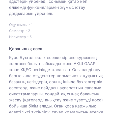
әдістерін үйренеді, сонымен қатар көп
өлшемді функциялармен жұмыс істеу
дағдыларын үйренеді.
Оқу жылы - 1
Семестр - 2
Несиелер - 5
Қаржылық есеп
Курс Бухгалтерлік есепке кіріспе курсының
жалғасы болып табылады және АҚШ GAAP
және ХҚЕС негізінде жасалған. Осы пәнді оқу
барысында студенттер нормативтік-құқықтық
базаның негіздерін, соның ішінде бухгалтерлік
есептерді және пайдалы ақпараттың сапалық
сипаттамаларын, сондай-ақ сынақ балансын
жасау (қателерді анықтау және түзетуді қоса)
бойынша білім алады. Оған қоса қаржылық
есептілікті түсіндіру, тауар қозғалысын есепке