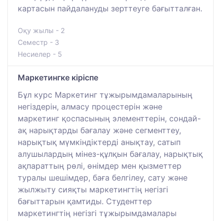
картасын пайдалануды зерттеуге бағытталған.
Оқу жылы - 2
Семестр - 3
Несиелер - 5
Маркетингке кіріспе
Бұл курс Маркетинг тұжырымдамаларының
негіздерін, алмасу процестерін және
маркетинг қоспасының элементтерін, сондай-
ақ нарықтарды бағалау және сегменттеу,
нарықтық мүмкіндіктерді анықтау, сатып
алушылардың мінез-құлқын бағалау, нарықтық
ақпараттың рөлі, өнімдер мен қызметтер
туралы шешімдер, баға белгілеу, сату және
жылжыту сияқты маркетингтің негізгі
бағыттарын қамтиды. Студенттер
маркетингтің негізгі тұжырымдамалары