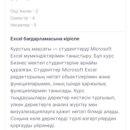
Оқу жылы - 2
Семестр - 4
Несиелер - 5
Excel бағдарламасына кіріспе
Курстың мақсаты — студенттерді Microsoft
Excel мүмкіндіктерімен таныстыру. Бұл курс
Бизнес мектеп студенттеріне арнайы
құралған. Студенттер Microsoft Excel
редакторының негізгі объектілерімен және
функцияларымен, оның ішінде қаржылық
функциялармен танысады. Курс
тыңдаушылары деректер кестесін тұрғызып,
үлкен деректерге анализ жүргізу мен
визуализациялауға қажет негізгі білімді алады.
Соңына келе деректерді түрлі өзгертулерден
қорғауды үйренеді.