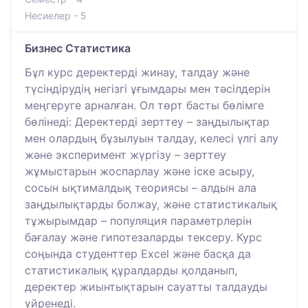
Несиелер - 5
Бизнес Статистика
Бұл курс деректерді жинау, талдау және
түсіндірудің негізгі ұғымдары мен тәсілдерін
меңгеруге арналған. Ол төрт басты бөлімге
бөлінеді: Деректерді зерттеу – заңдылықтар
мен олардың бұзылуын талдау, келесі үлгі алу
және эксперимент жүргізу – зерттеу
жұмыстарын жоспарлау және іске асыру,
сосын ықтималдық теориясы – алдын ала
заңдылықтарды болжау, және статистикалық
тұжырымдар – популяция параметрлерін
бағалау және гипотезаларды тексеру. Курс
соңында студенттер Excel және басқа да
статистикалық құралдарды қолданып,
деректер жиынтықтарын сауатты талдауды
үйренеді.