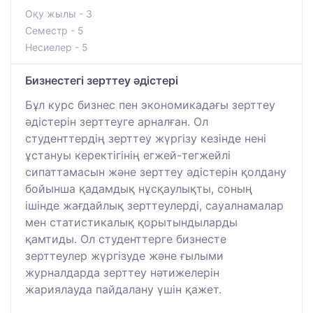
Оқу жылы - 3
Семестр - 5
Несиелер - 5
Бизнестегі зерттеу әдістері
Бұл курс бизнес пен экономикадағы зерттеу
әдістерін зерттеуге арналған. Ол
студенттердің зерттеу жүргізу кезінде нені
ұстануы керектігінің егжей-тегжейлі
сипаттамасын және зерттеу әдістерін қолдану
бойынша қадамдық нұсқаулықты, соның
ішінде жағдайлық зерттеулерді, сауалнамалар
мен статистикалық қорытындыларды
қамтиды. Ол студенттерге бизнесте
зерттеулер жүргізуде және ғылыми
журналдарда зерттеу нәтижелерін
жариялауда пайдалану үшін қажет.