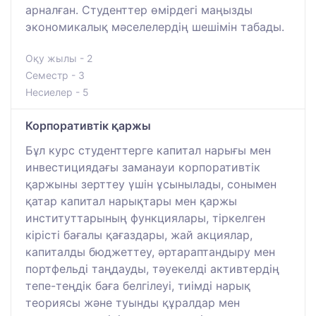
арналған. Студенттер өмірдегі маңызды
экономикалық мәселелердің шешімін табады.
Оқу жылы - 2
Семестр - 3
Несиелер - 5
Корпоративтік қаржы
Бұл курс студенттерге капитал нарығы мен
инвестициядағы заманауи корпоративтік
қаржыны зерттеу үшін ұсынылады, сонымен
қатар капитал нарықтары мен қаржы
институттарының функциялары, тіркелген
кірісті бағалы қағаздары, жай акциялар,
капиталды бюджеттеу, әртараптандыру мен
портфельді таңдауды, тәуекелді активтердің
тепе-теңдік баға белгілеуі, тиімді нарық
теориясы және туынды құралдар мен