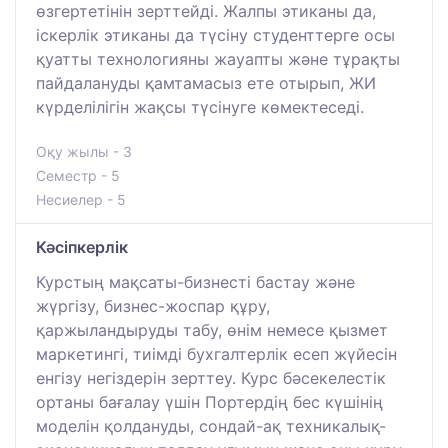
өзгертетінін зерттейді. Жалпы этиканы да,
іскерлік этиканы да түсіну студенттерге осы
қуатты технологияны жауапты және тұрақты
пайдалануды қамтамасыз ете отырып, ЖИ
күрделілігін жақсы түсінуге көмектеседі.
Оқу жылы - 3
Семестр - 5
Несиелер - 5
Кәсіпкерлік
Курстың мақсаты-бизнесті бастау және
жүргізу, бизнес-жоспар құру,
қаржыландыруды табу, өнім немесе қызмет
маркетингі, тиімді бухгалтерлік есеп жүйесін
енгізу негіздерін зерттеу. Курс бәсекелестік
ортаны бағалау үшін Портердің бес күшінің
моделін қолдануды, сондай-ақ техникалық-