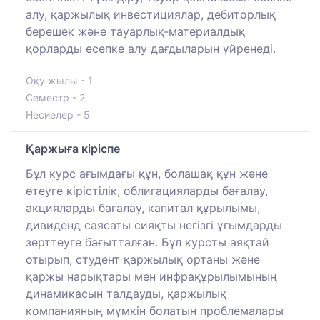
алу, қаржылық инвестициялар, дебиторлық
берешек және тауарлық-материалдық
қорларды есепке алу дағдыларын үйренеді.
Оқу жылы - 1
Семестр - 2
Несиелер - 5
Қаржыға кіріспе
Бұл курс ағымдағы құн, болашақ құн және
өтеуге кірістілік, облигацияларды бағалау,
акцияларды бағалау, капитал құрылымы,
дивиденд саясаты сияқты негізгі ұғымдарды
зерттеуге бағытталған. Бұл курсты аяқтай
отырып, студент қаржылық ортаны және
қаржы нарықтары мен инфрақұрылымының
динамикасын талдауды, қаржылық
компанияның мүмкін болатын проблемалары