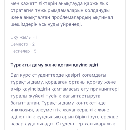
мен қажеттіліктерін анықтауда қаржылық
стратегия тұжырымдамаларын қолдануды
және анықталған проблемалардың ықтимал
шешімдерін ұсынуды үйренеді.
Оқу жылы - 1
Семестр - 2
Несиелер - 5
Тұрақты даму және қоғам қауіпсіздігі
Бұл курс студенттерде қазіргі қоғамдағы
тұрақты даму, қоршаған ортаны қорғау және
өмір қауіпсіздігін қамтамасыз ету принциптері
туралы жүйелі түсінік қалыптастыруға
бағытталған. Тұрақты даму контекстінде
инклюзия, әлеуметтік жауапкершілік және
әділеттілік құндылықтарын біріктіруге ерекше
назар аударылады. Студенттер халықаралық