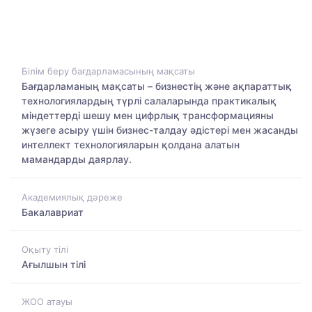
Білім беру бағдарламасының мақсаты
Бағдарламаның мақсаты – бизнестің және ақпараттық
технологиялардың түрлі салаларында практикалық
міндеттерді шешу мен цифрлық трансформацияны
жүзеге асыру үшін бизнес-талдау әдістері мен жасанды
интеллект технологияларын қолдана алатын
мамандарды даярлау.
Академиялық дәреже
Бакалавриат
Оқыту тілі
Ағылшын тілі
ЖОО атауы