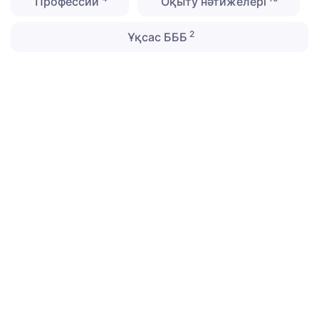
Профессии
Оқыту нәтижелері
2
Ұқсас БББ