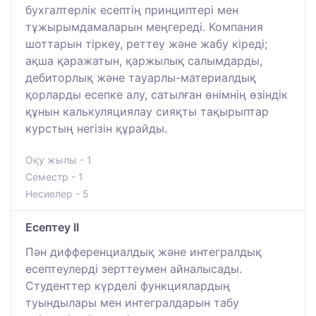
бухгалтерлік есептің принциптері мен
тұжырымдамаларын меңгереді. Компания
шоттарын тіркеу, реттеу және жабу кіреді;
ақша қаражатын, қаржылық салымдарды,
дебиторлық және тауарлы-материалдық
қорларды есепке алу, сатылған өнімнің өзіндік
құнын калькуляциялау сияқты тақырыптар
курстың негізін құрайды.
Оқу жылы - 1
Семестр - 1
Несиелер - 5
Есептеу II
Пән дифференциалдық және интегралдық
есептеулерді зерттеумен айналысады.
Студенттер күрделі функциялардың
туындылары мен интегралдарын табу