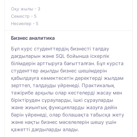
Оқу жылы - 3
Семестр - 5
Несиелер - 5
Бизнес аналитика
Бұл курс студенттердің бизнесті талдау
дағдыларын және SQL бойынша іскерлік
білімдерін арттыруға бағытталған. Бұл курста
студенттер ақылды бизнес шешімдерін
қабылдауға көмектесетін деректерді жылдам
зерттеп, талдауды үйренеді. Практикалық
тәжірибе арқылы олар кестелерді жасау мен
біріктіруден сұрауларды, ішкі сұрауларды
және жиынтық функцияларды жазуға дейін
бәрін үйренеді, олар болашақта табысқа жету
және нақты бизнес мәселелерін шешу үшін
қажетті дағдыларды алады.