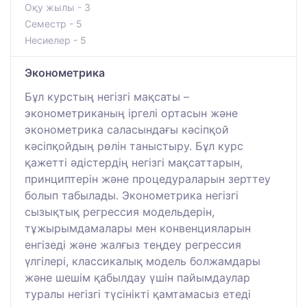
Оқу жылы - 3
Семестр - 5
Несиелер - 5
Эконометрика
Бұл курстың негізгі мақсаты –
эконометриканың іргелі ортасын және
эконометрика саласындағы кәсіпқой
кәсіпқойдың рөлін таныстыру. Бұл курс
қажетті әдістердің негізгі мақсаттарын,
принциптерін және процедураларын зерттеу
болып табылады. Эконометрика негізгі
сызықтық регрессия модельдерін,
тұжырымдамалары мен конвенцияларын
енгізеді және жалғыз теңдеу регрессия
үлгілері, классикалық модель болжамдары
және шешім қабылдау үшін пайымдаулар
туралы негізгі түсінікті қамтамасыз етеді