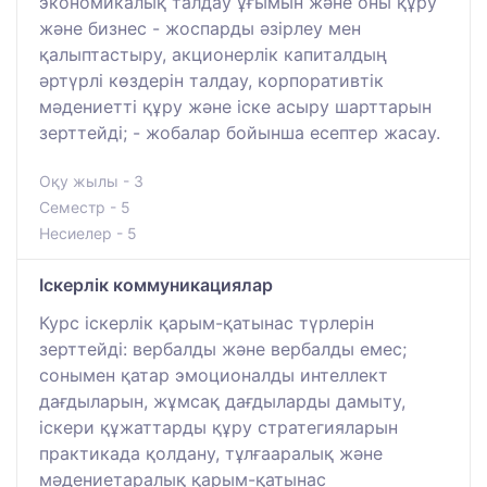
экономикалық талдау ұғымын және оны құру
және бизнес - жоспарды әзірлеу мен
қалыптастыру, акционерлік капиталдың
әртүрлі көздерін талдау, корпоративтік
мәдениетті құру және іске асыру шарттарын
зерттейді; - жобалар бойынша есептер жасау.
Оқу жылы - 3
Семестр - 5
Несиелер - 5
Іскерлік коммуникациялар
Курс іскерлік қарым-қатынас түрлерін
зерттейді: вербалды және вербалды емес;
сонымен қатар эмоционалды интеллект
дағдыларын, жұмсақ дағдыларды дамыту,
іскери құжаттарды құру стратегияларын
практикада қолдану, тұлғааралық және
мәдениетаралық қарым-қатынас