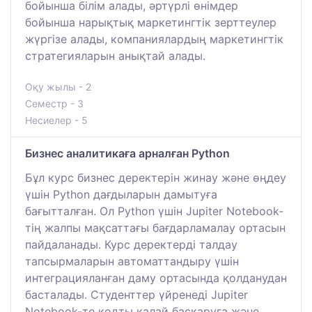
бойынша білім алады, әртүрлі өнімдер
бойынша нарықтық маркетингтік зерттеулер
жүргізе алады, компаниялардың маркетингтік
стратегияларын анықтай алады.
Оқу жылы - 2
Семестр - 3
Несиелер - 5
Бизнес аналитикаға арналған Python
Бұл курс бизнес деректерін жинау және өңдеу
үшін Python дағдыларын дамытуға
бағытталған. Ол Python үшін Jupiter Notebook-
тің жалпы мақсаттағы бағдарламалау ортасын
пайдаланады. Курс деректерді талдау
тапсырмаларын автоматтандыру үшін
интеграцияланған даму ортасында қолданудан
басталады. Студенттер үйренеді Jupiter
Notebook-те кодты қалай басқаруға және