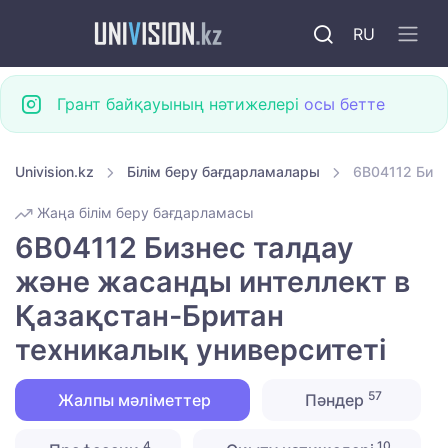
RU
Грант байқауының нәтижелері
осы бетте
Univision.kz
Білім беру бағдарламалары
6B04112 Бизн
Жаңа білім беру бағдарламасы
6B04112 Бизнес талдау
және жасанды интеллект в
Қазақстан-Британ
техникалық университеті
57
Жалпы мәліметтер
Пәндер
4
10