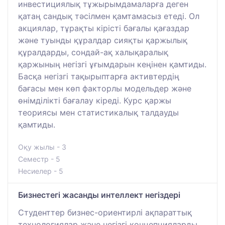
инвестициялық тұжырымдамаларға деген
қатаң сандық тәсілмен қамтамасыз етеді. Ол
акциялар, тұрақты кірісті бағалы қағаздар
және туынды құралдар сияқты қаржылық
құралдарды, сондай-ақ халықаралық
қаржының негізгі ұғымдарын кеңінен қамтиды.
Басқа негізгі тақырыптарға активтердің
бағасы мен көп факторлы модельдер және
өнімділікті бағалау кіреді. Курс қаржы
теориясы мен статистикалық талдауды
қамтиды.
Оқу жылы - 3
Семестр - 5
Несиелер - 5
Бизнестегі жасанды интеллект негіздері
Студенттер бизнес-ориентирлі ақпараттық
технологиялар және негізгі концепцияларды