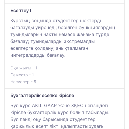
Есептеу I
Курстың соңында студенттер шектерді
бағалауды үйренеді; берілген функциялардың
туындыларын нақты немесе жанама түрде
бағалау; туындыларды экстремалды
есептерге қолдану; анықталмаған
интегралдарды бағалау.
Оқу жылы - 1
Семестр - 1
Несиелер - 5
Бухгалтерлік есепке кіріспе
Бұл курс АҚШ GAAP және ХҚЕС негізіндегі
кіріспе бухгалтерлік курс болып табылады.
Бұл пәнді оқу барысында студенттер
қаржылық есептілікті қалыптастырудағы