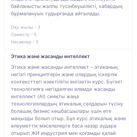
байланысты жалпы түсінбеушілікті, хабардың
бұрмалануын тудырғанда айтылады.
Оқу жылы - 3
Семестр - 5
Несиелер - 5
Этика және жасанды интеллект
Этика және жасанды интеллект – этиканың
негізгі принциптерін және олардың іскерлік
контексттегі өзектілігін енгізетін курс. Бүгінгі
технологияға негізделген әлемде жасанды
интеллект (AI) сияқты жаңа
технологиялардың этикалық салдарын түсіну
болашақ бизнес көшбасшылары үшін өте
маңызды болып отыр. Бұл курс этикалық және
әлеуметтік мәселелерге баса назар аудара
отырып ЖИ индустрия мен қоғамды қалай