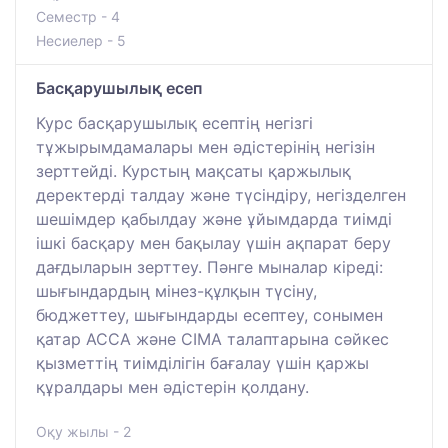
Семестр - 4
Несиелер - 5
Басқарушылық есеп
Курс басқарушылық есептің негізгі
тұжырымдамалары мен әдістерінің негізін
зерттейді. Курстың мақсаты қаржылық
деректерді талдау және түсіндіру, негізделген
шешімдер қабылдау және ұйымдарда тиімді
ішкі басқару мен бақылау үшін ақпарат беру
дағдыларын зерттеу. Пәнге мыналар кіреді:
шығындардың мінез-құлқын түсіну,
бюджеттеу, шығындарды есептеу, сонымен
қатар ACCA және CIMA талаптарына сәйкес
қызметтің тиімділігін бағалау үшін қаржы
құралдары мен әдістерін қолдану.
Оқу жылы - 2