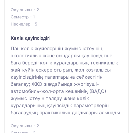
Оқу жылы - 2
Семестр - 1
Несиелер - 5
Көлік қауіпсіздігі
Пән көлік жүйелерінің жұмыс істеуінің
экологиялық және сындарлы қауіпсіздігіне
баға береді; көлік құралдарының техникалық
жай-күйін ескере отырып, жол қозғалысы
қауіпсіздігінің талаптарына сәйкестігін
бағалау; ЖКО жағдайында жүргізуші-
автомобиль-жол-орта кешенінің (ВАДС)
жұмыс істеуін талдау және көлік
құралдарының қауіпсіздік параметрлерін
бағалаудың практикалық дағдылары алынады
Оқу жылы - 2
Семестр - 2