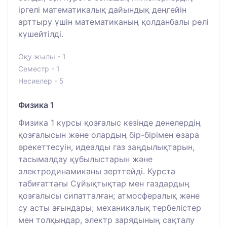
іргелі математикалық дайындық деңгейін
арттыру үшін математиканың қолданбалы рөлі
күшейтілді.
Оқу жылы - 1
Семестр - 1
Несиелер - 5
Физика 1
Физика 1 курсы қозғалыс кезінде денелердің
қозғалысын және олардың бір-бірімен өзара
әрекеттесуін, идеалды газ заңдылықтарын,
тасымалдау құбылыстарын және
электродинамиканы зерттейді. Курста
табиғаттағы Сұйықтықтар мен газдардың
қозғалысы сипатталған; атмосфералық және
су асты ағындары; механикалық тербелістер
мен толқындар, электр зарядының сақталу