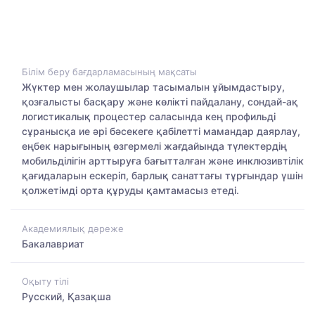
Білім беру бағдарламасының мақсаты
Жүктер мен жолаушылар тасымалын ұйымдастыру,
қозғалысты басқару және көлікті пайдалану, сондай-ақ
логистикалық процестер саласында кең профильді
сұранысқа ие әрі бәсекеге қабілетті мамандар даярлау,
еңбек нарығының өзгермелі жағдайында түлектердің
мобильділігін арттыруға бағытталған және инклюзивтілік
қағидаларын ескеріп, барлық санаттағы тұрғындар үшін
қолжетімді орта құруды қамтамасыз етеді.
Академиялық дәреже
Бакалавриат
Оқыту тілі
Русский, Қазақша