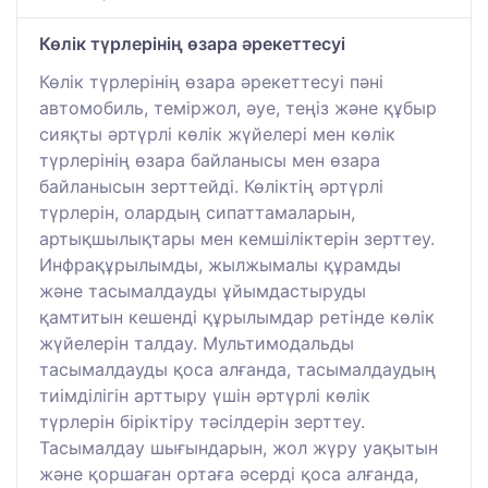
Көлік түрлерінің өзара әрекеттесуі
Көлік түрлерінің өзара әрекеттесуі пәні
автомобиль, теміржол, әуе, теңіз және құбыр
сияқты әртүрлі көлік жүйелері мен көлік
түрлерінің өзара байланысы мен өзара
байланысын зерттейді. Көліктің әртүрлі
түрлерін, олардың сипаттамаларын,
артықшылықтары мен кемшіліктерін зерттеу.
Инфрақұрылымды, жылжымалы құрамды
және тасымалдауды ұйымдастыруды
қамтитын кешенді құрылымдар ретінде көлік
жүйелерін талдау. Мультимодальды
тасымалдауды қоса алғанда, тасымалдаудың
тиімділігін арттыру үшін әртүрлі көлік
түрлерін біріктіру тәсілдерін зерттеу.
Тасымалдау шығындарын, жол жүру уақытын
және қоршаған ортаға әсерді қоса алғанда,