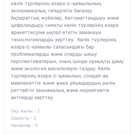
көлік түрлерінің өзара іс-қимылының
экономикалық тиімділігін бағалау.
Ақпараттық жүйелер, Автоматтандыру және
цифрландыру сияқты көлік түрлерінің өзара
әрекеттесуіне ықпал ететін заманауи
технологияларды зерттеу. Көлік түрлерінің
өзара іс-қимылы саласындағы бар
проблемаларды және оларды шешу
перспективаларын, оның ішінде орнықты даму
және экология мәселелерін талдау. Көлік
түрлерінің өзара іс-қимылын, сондай-ақ
мемлекеттік және жеке ұйымдардың рөлін
реттейтін заңнамалық және нормативтік
актілерді зерттеу
Оқу жылы - 2
Семестр - 2
Несиелер - 5