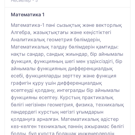
Несиелер - 5
Математика 1
Математика-1 пәні сызықтық және векторлық
Алгебра, жазықтықтағы және кеңістіктегі
Аналитикалық геометрия бөлімдерін,
Математикалық талдау бөлімдерін қамтиды:
нақты сандар, сандық жиындар, бір айнымалы
функция, функцияның шегі мен үздіксіздігі, бір
айнымалы функцияның дифференциалдық
есебі, функцияларды зерттеу және функция
графигін құру үшін дифференциалдық
есептеуді қолдану, интегралды бір айнымалы
функцияны есептеу. Курстың практикалық
бөлігі негізінен геометрия, физика, техникалық
пәндердегі курстың негізгі ұғымдарын
қолдануға арналған. Математикалық әдістер
кез-келген техникалық пәннің ажырамас бөлігі
болды, бұл курста болашақ инженерлердің