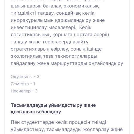
шығындарын бағалау, экономикалық
тиімділікті талдау, сондай-ақ көлік
инфрақұрылымын қаржыландыру және
инвестициялау мәселелері. Көлік
логистикасының қоршаған ортаға әсерін
талдау және теріс әсерді азайту
стратегияларын әзірлеу, соның ішінде
экологиялық таза технологияларды
пайдалану және маршруттарды оңтайландыру
Оқу жылы - 3
Семестр - 1
Несиелер - 3
Тасымалдауды ұйымдастыру және
қозғалысты басқару
Пән студенттерде көлік процесін тиімді
ұйымдастыру, тасымалдауды жоспарлау және