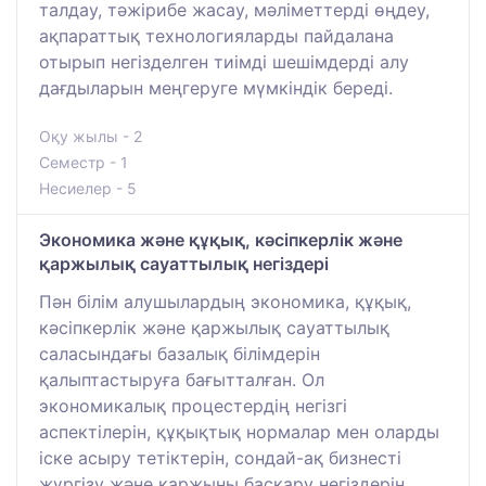
талдау, тәжірибе жасау, мәліметтерді өңдеу,
ақпараттық технологияларды пайдалана
отырып негізделген тиімді шешімдерді алу
дағдыларын меңгеруге мүмкіндік береді.
Оқу жылы - 2
Семестр - 1
Несиелер - 5
Экономика және құқық, кәсіпкерлік және
қаржылық сауаттылық негіздері
Пән білім алушылардың экономика, құқық,
кәсіпкерлік және қаржылық сауаттылық
саласындағы базалық білімдерін
қалыптастыруға бағытталған. Ол
экономикалық процестердің негізгі
аспектілерін, құқықтық нормалар мен оларды
іске асыру тетіктерін, сондай-ақ бизнесті
жүргізу және қаржыны басқару негіздерін