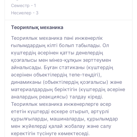
Семестр - 1
Несиелер - 3
Теориялық механика
Теориялык механика пәні инженерлік
ғылымдардың кілті болып табылады. Ол
күштердің әсерінен қатты денелердің
қозғалысы мен мінез-құлқын зерттеумен
айналысады. Бұған статиканы (күштердің
әсерінен объектілердің тепе-теңдігі),
динамиканы (объектілердің қозғалысы) және
материалдардың беріктігін (күштердің әсеріне
аналардың реакциясы) талдау кіреді.
Теориялык механика инженерлерге әсер
ететін күштерді ескере отырып, әртүрлі
құрылғыларды, машиналарды, құрылымдар
мен жүйелерді қалай жобалау және салу
керектігін түсінуге көмектеседі.