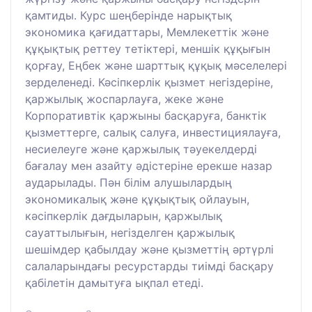
қамтиды. Курс шеңберінде нарықтық
экономика қағидаттары, Мемлекеттік және
құқықтық реттеу тетіктері, меншік құқығын
қорғау, Еңбек және шарттық құқық мәселелері
зерделенеді. Кәсіпкерлік қызмет негіздеріне,
қаржылық жоспарлауға, жеке және
Корпоративтік қаржыны басқаруға, банктік
қызметтерге, салық салуға, инвестициялауға,
несиелеуге және қаржылық тәуекелдерді
бағалау мен азайту әдістеріне ерекше назар
аударылады. Пән білім алушылардың
экономикалық және құқықтық ойлауын,
кәсіпкерлік дағдыларын, қаржылық
сауаттылығын, негізделген қаржылық
шешімдер қабылдау және қызметтің әртүрлі
салаларындағы ресурстарды тиімді басқару
қабілетін дамытуға ықпал етеді.