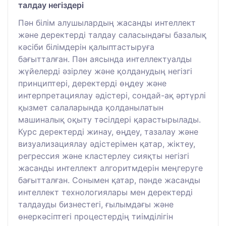
талдау негіздері
Пән білім алушылардың жасанды интеллект
және деректерді талдау саласындағы базалық
кәсіби білімдерін қалыптастыруға
бағытталған. Пән аясында интеллектуалды
жүйелерді әзірлеу және қолданудың негізгі
принциптері, деректерді өңдеу және
интерпретациялау әдістері, сондай-ақ әртүрлі
қызмет салаларында қолданылатын
машиналық оқыту тәсілдері қарастырылады.
Курс деректерді жинау, өңдеу, тазалау және
визуализациялау әдістерімен қатар, жіктеу,
регрессия және кластерлеу сияқты негізгі
жасанды интеллект алгоритмдерін меңгеруге
бағытталған. Сонымен қатар, пәнде жасанды
интеллект технологиялары мен деректерді
талдауды бизнестегі, ғылымдағы және
өнеркәсіптегі процестердің тиімділігін