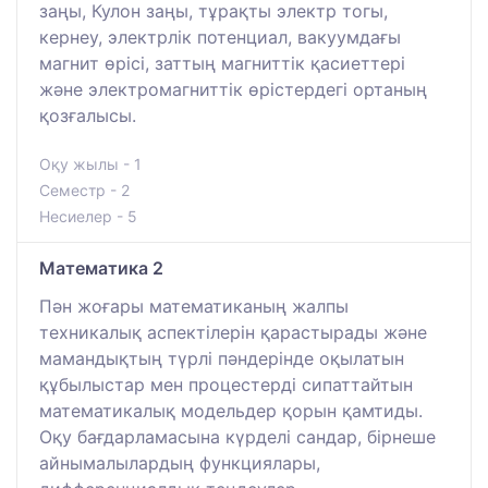
заңы, Кулон заңы, тұрақты электр тогы,
кернеу, электрлік потенциал, вакуумдағы
магнит өрісі, заттың магниттік қасиеттері
және электромагниттік өрістердегі ортаның
қозғалысы.
Оқу жылы - 1
Семестр - 2
Несиелер - 5
Математика 2
Пән жоғары математиканың жалпы
техникалық аспектілерін қарастырады және
мамандықтың түрлі пәндерінде оқылатын
құбылыстар мен процестерді сипаттайтын
математикалық модельдер қорын қамтиды.
Оқу бағдарламасына күрделі сандар, бірнеше
айнымалылардың функциялары,