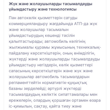
Жүк және жолаушыларды тасымалдауды
ұйымдастыру және технологиясы
Пән автокөлік қызметтерін сатуды
коммерцияландыру жағдайында АТП-да жүк
және жолаушылар тасымалын
ұйымдастырудың кешенді тәсілін
қалыптастырады; автомобиль көлігінің
жылжымалы құрамы жұмысының техникалық-
пайдалану көрсеткіштерін, оның өнімділігін,
жүктерді және жолаушыларды тасымалдауды
ұйымдастыру негіздерін, көлік қызметтері
сапасының көрсеткіштерін және жүк және
жолаушылар автомобиль тасымалдарын
регламенттейтін нормативтік-құқықтық
базаны зерделейді; әртүрлі жүктерді
тасымалдаудың көліктік сипаттамалары мен
ережелерін, олардың қоршаған ортамен өзара
іс-қимылын, сақтау, қайта тиеу және