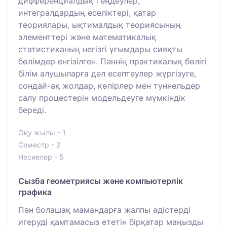
дифференциалдық теңдеулер,
интегралдардың еселіктері, қатар
теориялары, ықтималдық теориясының
элементтері және математикалық
статистиканың негізгі ұғымдары сияқты
бөлімдер енгізілген. Пәннің практикалық бөлігі
білім алушыларға дәл есептеулер жүргізуге,
сондай-ақ жолдар, көпірлер мен туннельдер
салу процестерін модельдеуге мүмкіндік
береді.
Оқу жылы - 1
Семестр - 2
Несиелер - 5
Сызба геометриясы және компьютерлік
графика
Пән болашақ мамандарға жалпы әдістерді
игеруді қамтамасыз ететін бірқатар маңызды