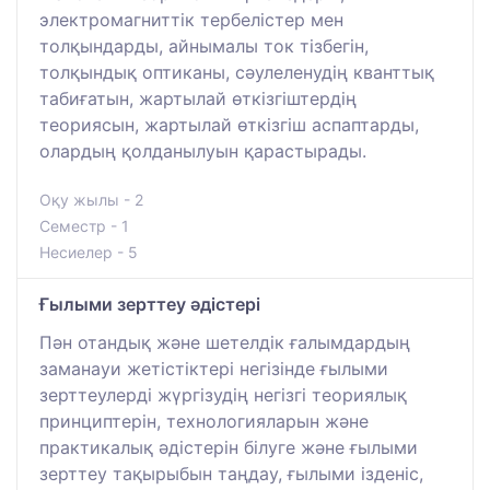
электромагниттік тербелістер мен
толқындарды, айнымалы ток тізбегін,
толқындық оптиканы, сәулеленудің кванттық
табиғатын, жартылай өткізгіштердің
теориясын, жартылай өткізгіш аспаптарды,
олардың қолданылуын қарастырады.
Оқу жылы - 2
Семестр - 1
Несиелер - 5
Ғылыми зерттеу әдістері
Пән отандық және шетелдік ғалымдардың
заманауи жетістіктері негізінде ғылыми
зерттеулерді жүргізудің негізгі теориялық
принциптерін, технологияларын және
практикалық әдістерін білуге ​​және ғылыми
зерттеу тақырыбын таңдау, ғылыми ізденіс,