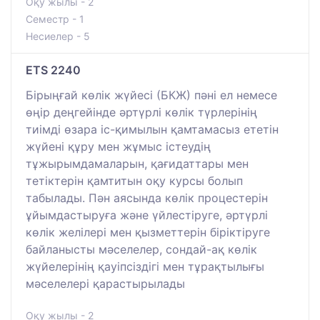
Оқу жылы - 2
Семестр - 1
Несиелер - 5
ETS 2240
Бірыңғай көлік жүйесі (БКЖ) пәні ел немесе
өңір деңгейінде әртүрлі көлік түрлерінің
тиімді өзара іс-қимылын қамтамасыз ететін
жүйені құру мен жұмыс істеудің
тұжырымдамаларын, қағидаттары мен
тетіктерін қамтитын оқу курсы болып
табылады. Пән аясында көлік процестерін
ұйымдастыруға және үйлестіруге, әртүрлі
көлік желілері мен қызметтерін біріктіруге
байланысты мәселелер, сондай-ақ көлік
жүйелерінің қауіпсіздігі мен тұрақтылығы
мәселелері қарастырылады
Оқу жылы - 2