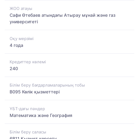
ЖОО атауы
Сафи Өтебаев атындағы Атырау мұнай және газ
университеті
Оқу мерзімі
4 года
Кредиттер көлемі
240
Білім беру бағдарламаларының тобы
B095 Көлік қызметтері
ҰБТ-дағы пәндер
Математика және География
Білім беру саласы
6B11 Қызмет көрсету