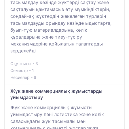
тасымалдау кезінде жүктерді сақтау және
сақталуын қамтамасыз ету мүмкіндіктерін,
сондай-ақ жүктердің жекелеген түрлерін
тасымалдауды орындау кезінде ыдыстарға,
буып-түю материалдарына, көлік
құралдарына және тиеу-түсіру
механизмдеріне қойылатын талаптарды
зерделейді
Оқу жылы - 3
Семестр - 1
Несиелер - 6
Жүк және коммерциялық жұмыстарды
ұйымдастыру
Жүк және коммерциялық жұмысты
ұйымдастыру пәні логистика және көлік
саласындағы жүк тасымалы мен
коммерциялық қызметті жоспарлауға,