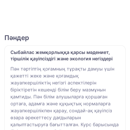
Пәндер
Сыбайлас жемқорлыққа қарсы мәдениет,
тіршілік қауіпсіздігі және экология негіздері
Пән тәртіптің қоғамның тұрақты дамуы үшін
қажетті жеке және қоғамдық
жауапкершіліктің негізгі аспектілерін
біріктіретін кешенді білім беру мазмұнын
қамтиды. Пән білім алушыларға қоршаған
ортаға, адамға және құқықтық нормаларға
жауапкершілікпен қарау, сондай-ақ қауіпсіз
өзара әрекеттесу дағдыларын
қалыптастыруға бағытталған. Курс барысында