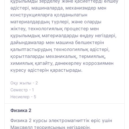
құрылымды зерделеу және қасиеттерді өлшеу
әдістері, машиналарда, механизмдер мен
конструкцияларға қолданылатын
материалдардың түрлері, және оларды
жіктеу, технологиялық процестер мен
құрылымдық материалдарды өңдеу негіздері,
дайындамалар мен машина бөлшектерін
қалыптастырудың технологиялық әдістері,
қорытпаларды механикалық, термиялық,
химиялық қатайту, дәнекерлеу коррозиямен
күресу әдістерін қарастырады.
Оқу жылы - 2
Семестр - 1
Несиелер - 5
Физика 2
Физика 2 курсы электромагниттік өріс үшін
Максвелл теориясының негіздерін,