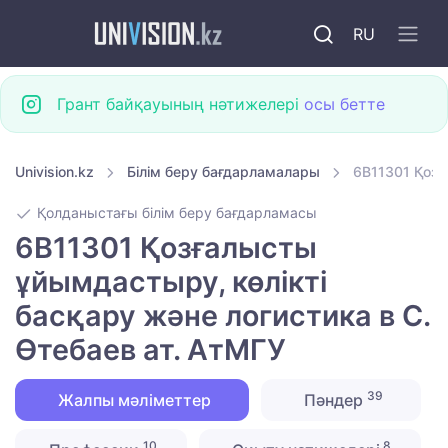
RU
Грант байқауының нәтижелері
осы бетте
Univision.kz
Білім беру бағдарламалары
6B11301 Қозғ
Қолданыстағы білім беру бағдарламасы
6B11301 Қозғалысты
ұйымдастыру, көлікті
басқару және логистика в С.
Өтебаев ат. АтМГУ
39
Жалпы мәліметтер
Пәндер
10
8