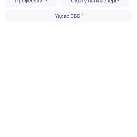
Профессии
Оқыту нәтижелері
2
Ұқсас БББ