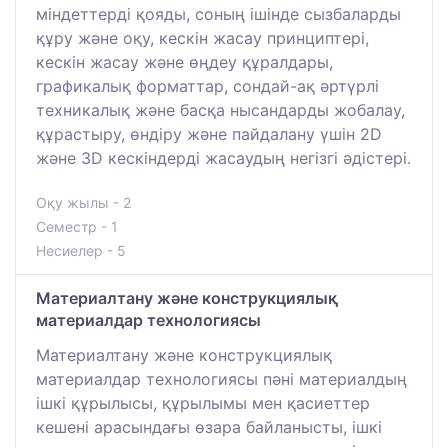
міндеттерді қояды, соның ішінде сызбаларды
құру және оқу, кескін жасау принциптері,
кескін жасау және өңдеу құралдары,
графикалық форматтар, сондай-ақ әртүрлі
техникалық және басқа нысандарды жобалау,
құрастыру, өндіру және пайдалану үшін 2D
және 3D кескіндерді жасаудың негізгі әдістері.
Оқу жылы - 2
Семестр - 1
Несиелер - 5
Материалтану және конструкциялық
материалдар технологиясы
Материалтану және конструкциялық
материалдар технологиясы пәні материалдың
ішкі құрылысы, құрылымы мен қасиеттер
кешені арасындағы өзара байланысты, ішкі