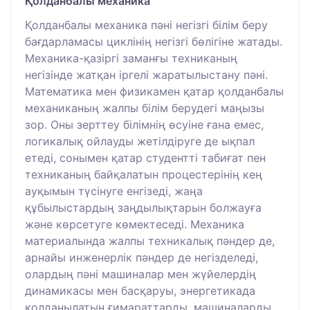
Қолданбалы механика
Қолданбалы механика пәні негізгі білім беру
бағдарламасы циклінің негізгі бөлігіне жатады.
Механика-қазіргі заманғы техниканың
негізінде жатқан іргелі жаратылыстану пәні.
Математика мен физикамен қатар қолданбалы
механиканың жалпы білім берудегі маңызы
зор. Оны зерттеу білімнің өсуіне ғана емес,
логикалық ойлауды жетілдіруге де ықпал
етеді, сонымен қатар студентті табиғат пен
техниканың байқалатын процестерінің кең
ауқымын түсінуге енгізеді, жаңа
құбылыстардың заңдылықтарын болжауға
және көрсетуге көмектеседі. Механика
материалында жалпы техникалық пәндер де,
арнайы инженерлік пәндер де негізделеді,
олардың пәні машиналар мен жүйелердің
динамикасы мен басқаруы, энергетикада
қолданылатын ғимараттарды, машиналарды,