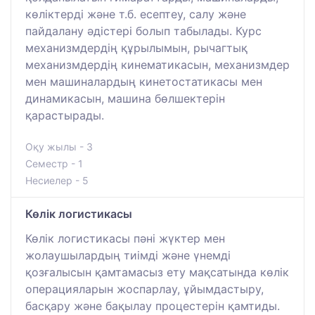
көліктерді және т.б. есептеу, салу және
пайдалану әдістері болып табылады. Курс
механизмдердің құрылымын, рычагтық
механизмдердің кинематикасын, механизмдер
мен машиналардың кинетостатикасы мен
динамикасын, машина бөлшектерін
қарастырады.
Оқу жылы - 3
Семестр - 1
Несиелер - 5
Көлік логистикасы
Көлік логистикасы пәні жүктер мен
жолаушылардың тиімді және үнемді
қозғалысын қамтамасыз ету мақсатында көлік
операцияларын жоспарлау, ұйымдастыру,
басқару және бақылау процестерін қамтиды.