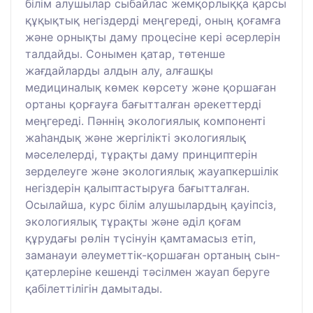
білім алушылар сыбайлас жемқорлыққа қарсы
құқықтық негіздерді меңгереді, оның қоғамға
және орнықты даму процесіне кері әсерлерін
талдайды. Сонымен қатар, төтенше
жағдайларды алдын алу, алғашқы
медициналық көмек көрсету және қоршаған
ортаны қорғауға бағытталған әрекеттерді
меңгереді. Пәннің экологиялық компоненті
жаһандық және жергілікті экологиялық
мәселелерді, тұрақты даму принциптерін
зерделеуге және экологиялық жауапкершілік
негіздерін қалыптастыруға бағытталған.
Осылайша, курс білім алушылардың қауіпсіз,
экологиялық тұрақты және әділ қоғам
құрудағы рөлін түсінуін қамтамасыз етіп,
заманауи әлеуметтік-қоршаған ортаның сын-
қатерлеріне кешенді тәсілмен жауап беруге
қабілеттілігін дамытады.