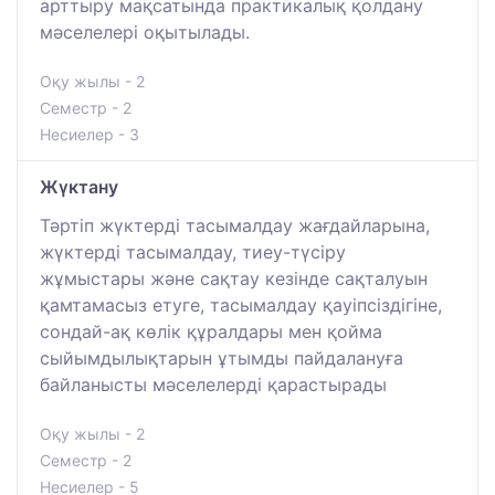
арттыру мақсатында практикалық қолдану
мәселелері оқытылады.
Оқу жылы - 2
Семестр - 2
Несиелер - 3
Жүктану
Тәртіп жүктерді тасымалдау жағдайларына,
жүктерді тасымалдау, тиеу-түсіру
жұмыстары және сақтау кезінде сақталуын
қамтамасыз етуге, тасымалдау қауіпсіздігіне,
сондай-ақ көлік құралдары мен қойма
сыйымдылықтарын ұтымды пайдалануға
байланысты мәселелерді қарастырады
Оқу жылы - 2
Семестр - 2
Несиелер - 5