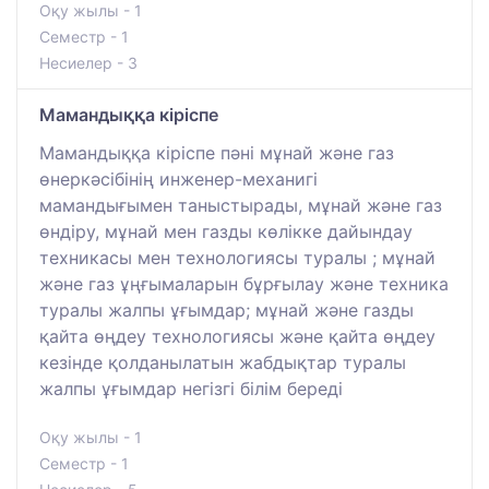
Оқу жылы - 1
Семестр - 1
Несиелер - 3
Мамандыққа кіріспе
Мамандыққа кіріспе пәні мұнай және газ
өнеркәсібінің инженер-механигі
мамандығымен таныстырады, мұнай және газ
өндіру, мұнай мен газды көлікке дайындау
техникасы мен технологиясы туралы ; мұнай
және газ ұңғымаларын бұрғылау және техника
туралы жалпы ұғымдар; мұнай және газды
қайта өңдеу технологиясы және қайта өңдеу
кезінде қолданылатын жабдықтар туралы
жалпы ұғымдар негізгі білім береді
Оқу жылы - 1
Семестр - 1