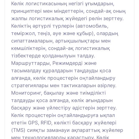
Көлік логистикасының негізгі ұғымдарын,
принциптері мен міндеттерін, сондай-ақ оның
жалпы логистикалық жүйедегі рөлін зерттеу.
Көліктің әртүрлі түрлерін (автомобиль,
теміржол, теңіз, әуе және құбыр), олардың
сипаттамаларын, артықшылықтары мен
кемшіліктерін, сондай-ақ логистикалық
тізбектерде қолданылуын талдау.
Маршруттарды, Режимдерді және
тасымалдау құралдарын таңдауды қоса
алғанда, көлік процестерін оңтайландыру
стратегиялары мен тактикаларын әзірлеу.
Мониторинг, бақылау және тиімділікті
талдауды қоса алғанда, көлік ағындарын
басқару және үйлестіру әдістерін зерттеу.
Көлік процестерін оңтайландыруға ықпал
ететін GPS, RFID, көлікті басқару жүйелері
(TMS) сияқты заманауи ақпараттық жүйелер
мен технологияларды қарастыру. Көлік