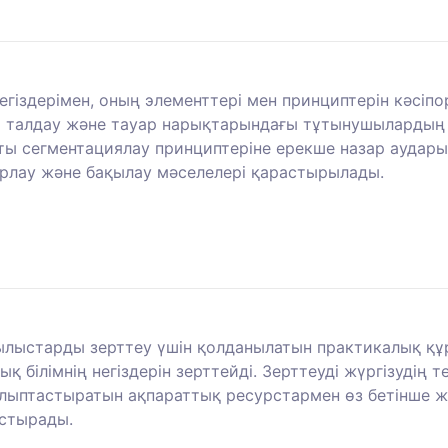
егіздерімен, оның элементтері мен принциптерін кәсі
ы талдау және тауар нарықтарындағы тұтынушылардың 
ты сегментациялау принциптеріне ерекше назар аудары
арлау және бақылау мәселелері қарастырылады.
ұбылыстарды зерттеу үшін қолданылатын практикалық құ
 білімнің негіздерін зерттейді. Зерттеуді жүргізудің 
лыптастыратын ақпараттық ресурстармен өз бетінше жұ
астырады.