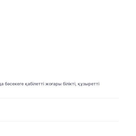
бәсекеге қабілетті жоғары білікті, құзыретті