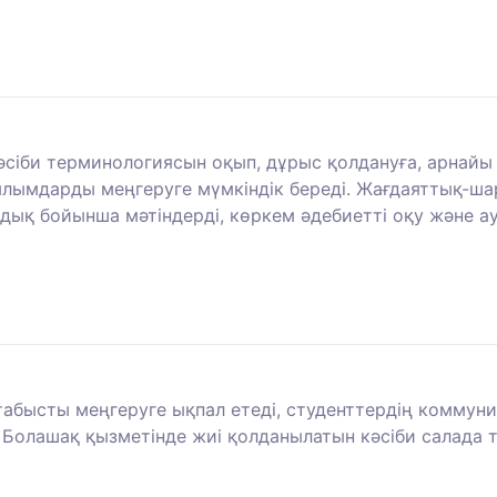
 кәсіби терминологиясын оқып, дұрыс қолдануға, арнай
лымдарды меңгеруге мүмкіндік береді. Жағдаяттық-ша
дық бойынша мәтіндерді, көркем әдебиетті оқу және а
 табысты меңгеруге ықпал етеді, студенттердің коммун
 Болашақ қызметінде жиі қолданылатын кәсіби салада те