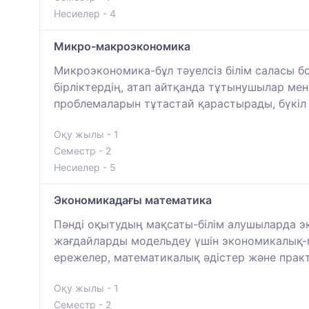
Несиелер - 4
Микро-макроэкономика
Микроэкономика-бұл тәуелсіз білім саласы 
бірліктердің, атап айтқанда тұтынушылар м
проблемаларын тұтастай қарастырады, бүкіл 
Оқу жылы - 1
Семестр - 2
Несиелер - 5
Экономикадағы математика
Пәнді оқытудың мақсаты-білім алушыларда э
жағдайларды модельдеу үшін экономикалық-ма
ережелер, математикалық әдістер және прак
Оқу жылы - 1
Семестр - 2