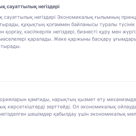
ық сауаттылық негіздері
қ сауаттылық негіздері Экономикалық ғылымның принцип
тырады, құқықтың қоғаммен байланысы туралы түсінік 
рғау, кәсіпкерлік негіздері, бизнесті құру мен жүргіз
 мәселелері қаралады. Жеке қаржыны басқару ұғымдар
стырады.
орияларын қамтиды, нарықтың қызмет ету механизмдер
қ көрсеткіштерді зерттейді. Ол экономикалық ойлауды 
негізделген шешімдер қабылдау үшін экономикалық мәлі