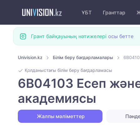
ҰБТ
Гранттар
Ж
Грант байқауының нәтижелері
осы бетте
Univision.kz
Білім беру бағдарламалары
6B0410
Қолданыстағы білім беру бағдарламасы
6B04103 Есеп және
академиясы
Жалпы мәліметтер
Пәнд