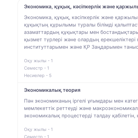
Экономика, құқық, кәсіпкерлік және қаржыл
Экономика, құқық, кәсіпкерлік және қаржылы
құқықтың құрылымы туралы білімді қалыптас
азаматтардың құқықтары мен бостандықтарын қо
қызмет түрлері және олардың ерекшеліктері
институттарымен және ҚР Заңдарымен таны
Оқу жылы - 1
Семестр - 1
Несиелер - 5
Экономикалық теория
Пән экономиканың іргелі ұғымдары мен катег
мемлекеттік реттеуді және макроэкономикалы
экономикалық процестерді талдау қабілетін, 
Оқу жылы - 1
Семестр - 1