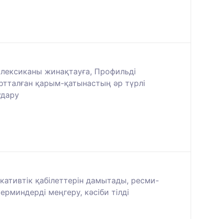
ы лексиканы жинақтауға, Профильді
ртталған қарым-қатынастың әр түрлі
удару
икативтік қабілеттерін дамытады, ресми-
рминдерді меңгеру, кәсіби тілді