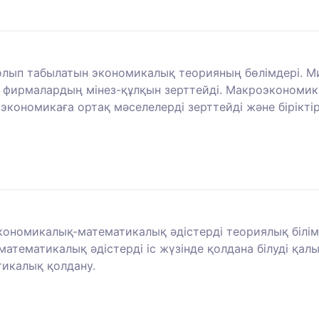
болып табылатын экономикалық теорияның бөлімдері.
ен фирмалардың мінез-құлқын зерттейді. Макроэкономи
экономикаға ортақ мәселелерді зерттейді және бірікті
кономикалық-математикалық әдістерді теориялық білім
тематикалық әдістерді іс жүзінде қолдана білуді қалы
тикалық қолдану.