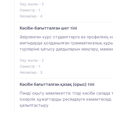
Оқу жылы - 2
Семестр - 1
Несиелер - 4
Кәсіби-бағытталған шет тілі
Әзірленген курс студенттерге өз профилінің
мәтіндерде қолданылған грамматикалық құры
түрлеріне қатысу дағдыларын меңгеру, маман
Оқу жылы - 2
Семестр - 1
Несиелер - 3
Кәсіби бағытталған қазақ (орыс) тілі
Пәнді оқыту мемлекеттік тілді кәсіби салада
іскерлік құжаттарды ресімдеуге көмектеседі.
қалыптастыру