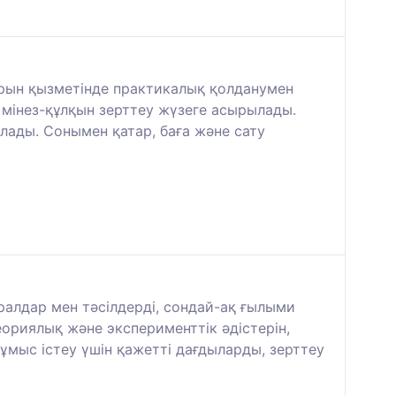
порын қызметінде практикалық қолданумен
мінез-құлқын зерттеу жүзеге асырылады.
лады. Сонымен қатар, баға және сату
ралдар мен тәсілдерді, сондай-ақ ғылыми
теориялық және эксперименттік әдістерін,
мыс істеу үшін қажетті дағдыларды, зерттеу