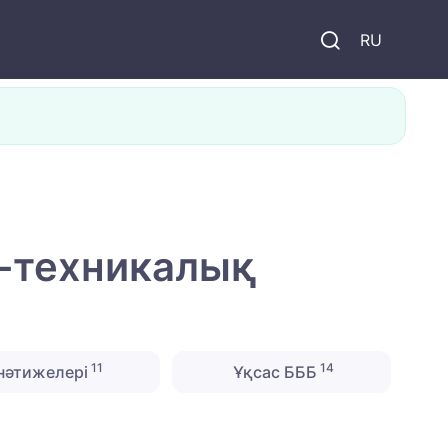
и
RU
ы-техникалық
11
14
нәтижелері
Ұқсас БББ