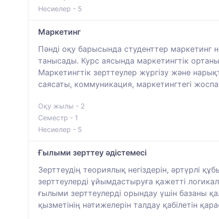
Несиелер - 5
Маркетинг
Пәнді оқу барысында студенттер маркетинг н
танысады. Курс аясында маркетингтік ортан
Маркетингтік зерттеулер жүргізу және нарық
саясаты, коммуникация, маркетингтегі жосп
Оқу жылы - 2
Семестр - 1
Несиелер - 5
Ғылыми зерттеу әдістемесі
Зерттеудің теориялық негіздерін, әртүрлі қ
зерттеулерді ұйымдастыруға қажетті логикалық
ғылыми зерттеулерді орындау үшін базаны қа
қызметінің нәтижелерін талдау қабілетін қар