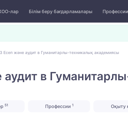
ОО-лар
Білім беру бағдарламалары
Професси
3 Есеп және аудит в Гуманитарлы-техникалық академиясы
 аудит в Гуманитарл
51
1
ер
Профессии
Оқыту 