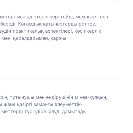
тері мен әдістерін зерттейді, мемлекет пен
береді. Қоғамдық қатынастарды реттеу,
удің практикалық аспектілері, кәсіпкерлік
ымен, құралдарымен, қаржы
ін, тұтынушы мен өндірушінің мінез-құлқын,
және қазіргі заманғы әлеуметтік-
меттерді түсіндіре білуді дамытады