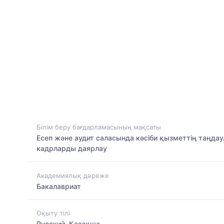
Білім беру бағдарламасының мақсаты
Есеп және аудит саласында кәсіби қызметтің таңдау
кадрларды даярлау
Академиялық дәреже
Бакалавриат
Оқыту тілі
Русский, Қазақша