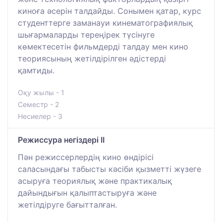
киноға әсерін талдайды. Сонымен қатар, курс
студенттерге заманауи кинематографиялық
шығармаларды тереңірек түсінуге
көмектесетін фильмдерді талдау мен кино
теориясының жетілдірілген әдістерді
қамтиды.
Оқу жылы - 1
Семестр - 2
Несиелер - 3
Режиссура негіздері II
Пән режиссерлердің кино өндірісі
саласындағы табысты кәсіби қызметті жүзеге
асыруға теориялық және практикалық
дайындығын қалыптастыруға және
жетілдіруге бағытталған.