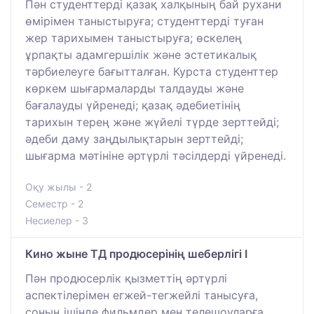
Пән студенттерді қазақ халқының бай рухани
өмірімен таныстыруға; студенттерді туған
жер тарихымен таныстыруға; өскелең
ұрпақты адамгершілік және эстетикалық
тәрбиелеуге бағытталған. Курста студенттер
көркем шығармаларды талдауды және
бағалауды үйренеді; қазақ әдебиетінің
тарихын терең және жүйелі түрде зерттейді;
әдеби даму заңдылықтарын зерттейді;
шығарма мәтініне әртүрлі тәсілдерді үйренеді.
Оқу жылы - 2
Семестр - 2
Несиелер - 3
Кино жыне ТД продюсерінің шеберлігі I
Пән продюсерлік қызметтің әртүрлі
аспектілерімен егжей-тегжейлі танысуға,
соның ішінде фильмдер мен телешоуларға