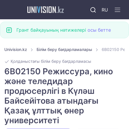
RU
Грант байқауының нәтижелері
осы бетте
Univision.kz
Білім беру бағдарламалары
6B02150 Режи
Қолданыстағы білім беру бағдарламасы
6B02150 Режиссура, кино
және теледидар
продюсерлігі в Күләш
Байсейітова атындағы
Қазақ ұлттық өнер
университеті