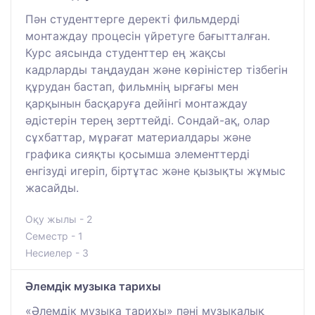
Пән студенттерге деректі фильмдерді
монтаждау процесін үйретуге бағытталған.
Курс аясында студенттер ең жақсы
кадрларды таңдаудан және көріністер тізбегін
құрудан бастап, фильмнің ырғағы мен
қарқынын басқаруға дейінгі монтаждау
әдістерін терең зерттейді. Сондай-ақ, олар
сұхбаттар, мұрағат материалдары және
графика сияқты қосымша элементтерді
енгізуді игеріп, біртұтас және қызықты жұмыс
жасайды.
Оқу жылы - 2
Семестр - 1
Несиелер - 3
Әлемдік музыка тарихы
«Әлемдік музыка тарихы» пәні музыкалық