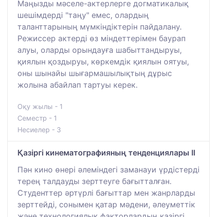
Маңызды мәселе-актерлерге догматикалық
шешімдерді "таңу" емес, олардың
таланттарының мүмкіндіктерін пайдалану.
Режиссер актерді өз міндеттерімен баурап
алуы, оларды орындауға шабыттандыруы,
қиялын қоздыруы, көркемдік қиялын оятуы,
оны шынайы шығармашылықтың дұрыс
жолына абайлап тартуы керек.
Оқу жылы - 1
Семестр - 1
Несиелер - 3
Қазіргі кинематографияның тенденциялары II
Пән кино өнері әлеміндегі заманауи үрдістерді
терең талдауды зерттеуге бағытталған.
Студенттер әртүрлі бағыттар мен жанрларды
зерттейді, сонымен қатар мәдени, әлеуметтік
және технологиялық факторлардың қазіргі