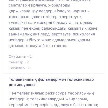
сметалар әзірлеуге, жобаларды
қаржыландыру көздерін іздеуге, нарықты
және оның қажеттіліктерін зерттеуге,
түпкілікті нәтижелерді болжауға, авторлық
құқық пен еңбек саласындағы құқықтық және
заңнамалық актілерді зерттеуге, психология
негіздерін білуге және адамдармен қарым-
қатынас жасауға бағытталған.
Оқу жылы - 2
Семестр - 2
Несиелер - 3
Телевизиялық фильмдер мен телехикаялар
режиссурасы
Пән телевизиялық режиссура теориясының
негіздерін; телехикаялардың жанрларын,
түрлері мен түрлерін зерделеуге бағытталған;