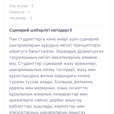
Оқу жылы - 2
Семестр - 1
Несиелер - 3
Сценарий шеберлігі негіздері IІ
Пән студенттерге кино өнері үшін сценарий
шығармаларын құрудың негізгі принциптерін
үйретуге бағытталған. Экрандық драматургия
теориясының негізгі мәселелерінің әлеміне
ену. Студенттер сценарий жазу ережелері,
шығармашылық ойлау тәсілдері, жазу мен
құрастырудың фильм алдындағы кезеңі
туралы түсінік алады. Болашақ фильмнің
идеясы мен мазмұнын, оның сюжеттік
құрылысын жанрлық көзқарастар мен
ережелерге сәйкес дербес анықтау
қабілеттері ашылады, көріністер мен
эпизодтардың шекараларын анықтау