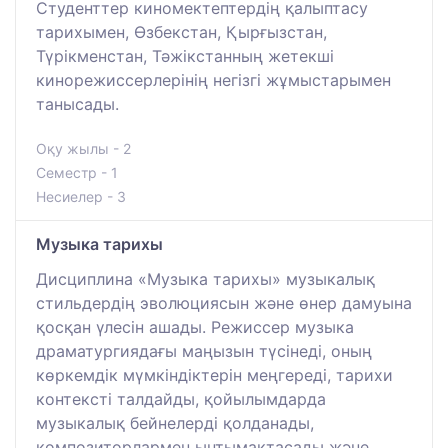
Студенттер киномектептердің қалыптасу
тарихымен, Өзбекстан, Қырғызстан,
Түрікменстан, Тәжікстанның жетекші
кинорежиссерлерінің негізгі жұмыстарымен
танысады.
Оқу жылы - 2
Семестр - 1
Несиелер - 3
Музыка тарихы
Дисциплина «Музыка тарихы» музыкалық
стильдердің эволюциясын және өнер дамуына
қосқан үлесін ашады. Режиссер музыка
драматургиядағы маңызын түсінеді, оның
көркемдік мүмкіндіктерін меңгереді, тарихи
контексті талдайды, қойылымдарда
музыкалық бейнелерді қолданады,
композиторлармен ынтымақтасады және