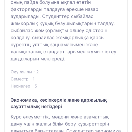
оның пайда болуына ықпал ететін
факторларды талдауға ерекше назар
аударылады. Студенттер сыбайлас
жемқорлық құқық бұзушылықтарын талдау,
сыбайлас жемқорлықты өлшеу әдістерін
қолдану, сыбайлас жемқорлыққа қарсы
күрестің ұлттық заңнамасымен және
халықаралық стандарттарымен жұмыс істеу
дағдыларын меңгереді.
Оқу жылы - 2
Семестр - 1
Несиелер - 5
Экономика, кәсіпкерлік және қаржылық
сауаттылық негіздері
Курс әлеуметтік, мәдени және азаматтық
даму үшін жалпы білім беру құзыреттерін
дамытуға бағытталған. Студенттер экономика