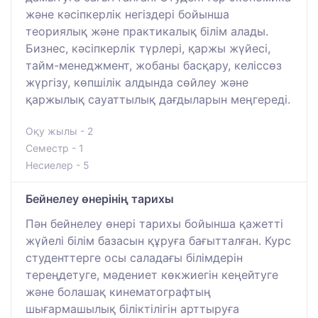
және кәсіпкерлік негіздері бойынша
теориялық және практикалық білім алады.
Бизнес, кәсіпкерлік түрлері, қаржы жүйесі,
тайм-менеджмент, жобаны басқару, келіссөз
жүргізу, көпшілік алдында сөйлеу және
қаржылық сауаттылық дағдыларын меңгереді.
Оқу жылы - 2
Семестр - 1
Несиелер - 5
Бейнелеу өнерінің тарихы
Пән бейнелеу өнері тарихы бойынша қажетті
жүйелі білім базасын құруға бағытталған. Курс
студенттерге осы саладағы білімдерін
тереңдетуге, мәдениет көкжиегін кеңейтуге
және болашақ кинематографтың
шығармашылық біліктілігін арттыруға