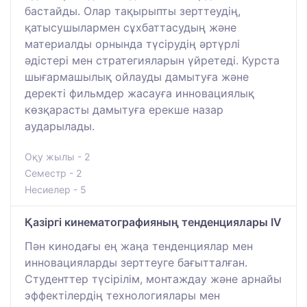
бастайды. Олар тақырыпты зерттеудің,
қатысушылармен сұхбаттасудың және
материалды орнында түсірудің әртүрлі
әдістері мен стратегияларын үйретеді. Курста
шығармашылық ойлауды дамытуға және
деректі фильмдер жасауға инновациялық
көзқарасты дамытуға ерекше назар
аударылады.
Оқу жылы - 2
Семестр - 2
Несиелер - 5
Қазіргі кинематографияның тенденциялары IV
Пән кинодағы ең жаңа тенденциялар мен
инновацияларды зерттеуге бағытталған.
Студенттер түсірілім, монтаждау және арнайы
эффектілердің технологиялары мен