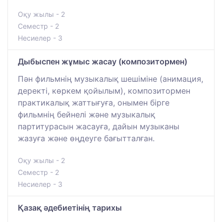
Оқу жылы - 2
Семестр - 2
Несиелер - 3
Дыбыспен жұмыс жасау (композитормен)
Пән фильмнің музыкалық шешіміне (анимация,
деректі, көркем қойылым), композитормен
практикалық жаттығуға, онымен бірге
фильмнің бейнелі және музыкалық
партитурасын жасауға, дайын музыканы
жазуға және өңдеуге бағытталған.
Оқу жылы - 2
Семестр - 2
Несиелер - 3
Қазақ әдебиетінің тарихы