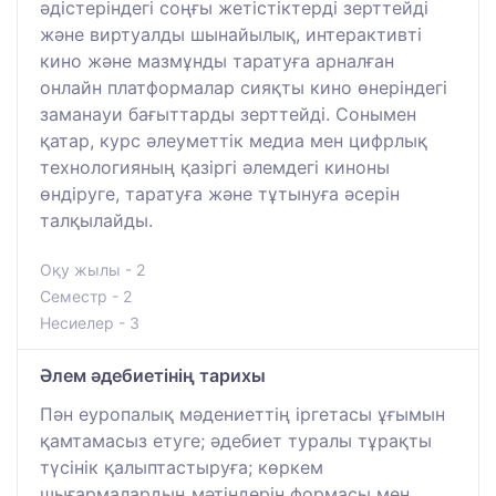
әдістеріндегі соңғы жетістіктерді зерттейді
және виртуалды шынайылық, интерактивті
кино және мазмұнды таратуға арналған
онлайн платформалар сияқты кино өнеріндегі
заманауи бағыттарды зерттейді. Сонымен
қатар, курс әлеуметтік медиа мен цифрлық
технологияның қазіргі әлемдегі киноны
өндіруге, таратуға және тұтынуға әсерін
талқылайды.
Оқу жылы - 2
Семестр - 2
Несиелер - 3
Әлем әдебиетінің тарихы
Пән еуропалық мәдениеттің іргетасы ұғымын
қамтамасыз етуге; әдебиет туралы тұрақты
түсінік қалыптастыруға; көркем
шығармалардың мәтіндерін формасы мен