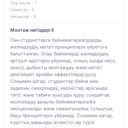
Оқу жылы - 1
Семестр - 2
Несиелер - 4
Монтаж негіздері II
Пән студенттерге бейнематериалдарды
желімдеудің негізгі принциптерін үйретуге
бағытталған. Олар бейнелерді желімдеудің
әртүрлі әдістерін үйренеді, соның ішінде кесу,
ауысу, дыбысты монтаждау және негізгі
деңгейдегі арнайы эффектілерді қосу.
Сонымен қатар, студенттер бейне мен
аудионы синхрондау, көріністер арасында
тегіс және табиғи ауысуды құру, сондай-ақ
монтаждау арқылы бейнематериалға
эмоционалды және семантикалық толықтық
беру принциптерін үйренеді. Сонымен қатар,
курстың маңызды аспектісі-әр түрлі