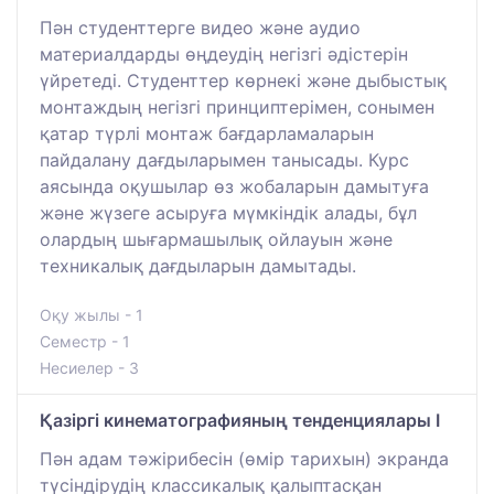
Пән студенттерге видео және аудио
материалдарды өңдеудің негізгі әдістерін
үйретеді. Студенттер көрнекі және дыбыстық
монтаждың негізгі принциптерімен, сонымен
қатар түрлі монтаж бағдарламаларын
пайдалану дағдыларымен танысады. Курс
аясында оқушылар өз жобаларын дамытуға
және жүзеге асыруға мүмкіндік алады, бұл
олардың шығармашылық ойлауын және
техникалық дағдыларын дамытады.
Оқу жылы - 1
Семестр - 1
Несиелер - 3
Қазіргі кинематографияның тенденциялары I
Пән адам тәжірибесін (өмір тарихын) экранда
түсіндірудің классикалық қалыптасқан