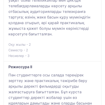
уақыт бойы телехикаялар мен циклдік
телебағдарламаларды көрсету арқылы
отбасылық аудиторияларды телеэкранға
тартуға; өзінің жеке басын құру мүмкіндігін
қолдана отырып, әрі қарай практикалық
жұмыста қажет болуы мүмкін көріністерді
көрсетуге бағытталған.
Оқу жылы - 2
Семестр - 2
Несиелер - 3
Режиссура II
Пән студенттерге осы салада тереңірек
зерттеу және практикалық тәжірибе беру
арқылы деректі фильмдерді оқытуды
жалғастыруға бағытталған. Бұл курста
студенттер деректі жобалар үшін өз
идеяларын дамытады және оларды басынан