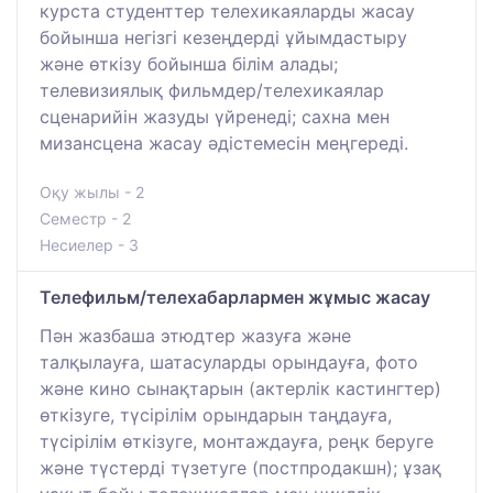
курста студенттер телехикаяларды жасау
бойынша негізгі кезеңдерді ұйымдастыру
және өткізу бойынша білім алады;
телевизиялық фильмдер/телехикаялар
сценарийін жазуды үйренеді; сахна мен
мизансцена жасау әдістемесін меңгереді.
Оқу жылы - 2
Семестр - 2
Несиелер - 3
Телефильм/телехабарлармен жұмыс жасау
Пән жазбаша этюдтер жазуға және
талқылауға, шатасуларды орындауға, фото
және кино сынақтарын (актерлік кастингтер)
өткізуге, түсірілім орындарын таңдауға,
түсірілім өткізуге, монтаждауға, реңк беруге
және түстерді түзетуге (постпродакшн); ұзақ