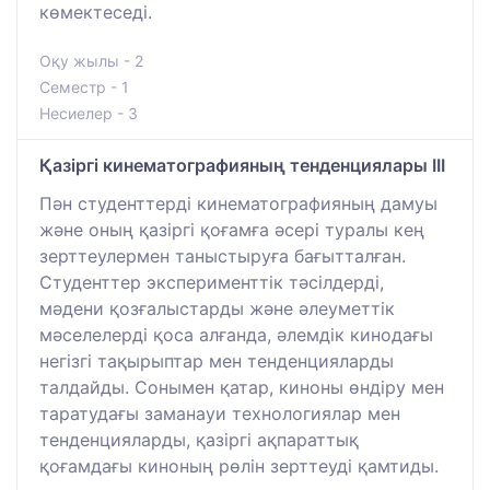
көмектеседі.
Оқу жылы - 2
Семестр - 1
Несиелер - 3
Қазіргі кинематографияның тенденциялары III
Пән студенттерді кинематографияның дамуы
және оның қазіргі қоғамға әсері туралы кең
зерттеулермен таныстыруға бағытталған.
Студенттер эксперименттік тәсілдерді,
мәдени қозғалыстарды және әлеуметтік
мәселелерді қоса алғанда, әлемдік кинодағы
негізгі тақырыптар мен тенденцияларды
талдайды. Сонымен қатар, киноны өндіру мен
таратудағы заманауи технологиялар мен
тенденцияларды, қазіргі ақпараттық
қоғамдағы киноның рөлін зерттеуді қамтиды.