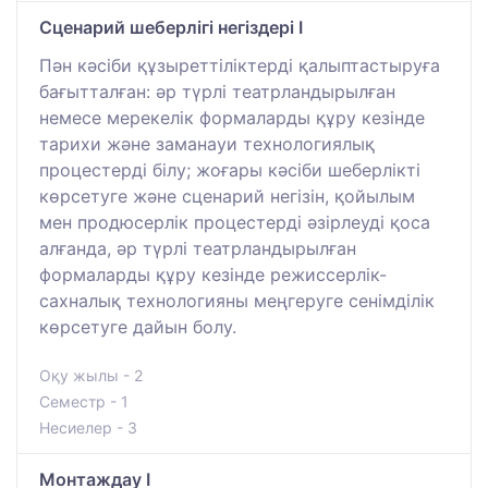
Сценарий шеберлігі негіздері І
Пән кәсіби құзыреттіліктерді қалыптастыруға
бағытталған: әр түрлі театрландырылған
немесе мерекелік формаларды құру кезінде
тарихи және заманауи технологиялық
процестерді білу; жоғары кәсіби шеберлікті
көрсетуге және сценарий негізін, қойылым
мен продюсерлік процестерді әзірлеуді қоса
алғанда, әр түрлі театрландырылған
формаларды құру кезінде режиссерлік-
сахналық технологияны меңгеруге сенімділік
көрсетуге дайын болу.
Оқу жылы - 2
Семестр - 1
Несиелер - 3
Монтаждау I