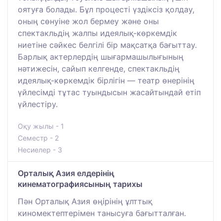
оятуға болады. Бұл процесті үздіксіз қолдау,
оның сөнуіне жол бермеу және оны
спектакльдің жалпы идеялық-көркемдік
ниетіне сәйкес белгілі бір мақсатқа бағыттау.
Барлық актерлердің шығармашылығының
нәтижесін, сайып келгенде, спектакльдің
идеялық-көркемдік бірлігін — театр өнерінің
үйлесімді тұтас туындысын жасайтындай етіп
үйлестіру.
Оқу жылы - 1
Семестр - 2
Несиелер - 3
Орталық Азия елдерінің
кинематографиясының тарихы
Пән Орталық Азия өңірінің ұлттық
киномектептерімен танысуға бағытталған.