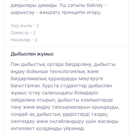
дағдылары дамиды. Үш сатылы байлау -
шарықтау - ажырату принципін игеру.
Оқу жылы - 2
Семестр - 2
Несиелер - 3
Дыбыспен жұмыс
Пән дыбыстық ортада бағдарлану, дыбысты
өңдеу бойынша технологиялық және
бағдарламалық құралдарды меңгеруге
бағытталған. Курста студенттер дыбыспен
жұмыс істеу саласындағы білімдерін
пайдалана отырып, дыбысты компьютерде
тану және өңдеу тапсырмаларын орындауды,
сондай-ақ дыбыстық үдерістерді талдау,
синтездеу және оңтайландыру үшін жасанды
интеллект қолдануды үйренеді.