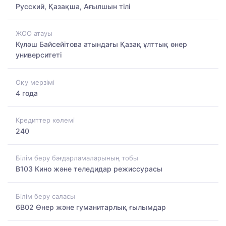
Русский, Қазақша, Ағылшын тілі
ЖОО атауы
Күләш Байсейітова атындағы Қазақ ұлттық өнер
университеті
Оқу мерзімі
4 года
Кредиттер көлемі
240
Білім беру бағдарламаларының тобы
B103 Кино және теледидар режиссурасы
Білім беру саласы
6B02 Өнер және гуманитарлық ғылымдар