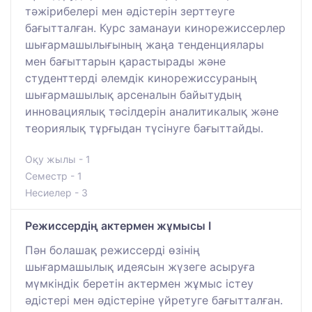
тәжірибелері мен әдістерін зерттеуге
бағытталған. Курс заманауи кинорежиссерлер
шығармашылығының жаңа тенденциялары
мен бағыттарын қарастырады және
студенттерді әлемдік кинорежиссураның
шығармашылық арсеналын байытудың
инновациялық тәсілдерін аналитикалық және
теориялық тұрғыдан түсінуге бағыттайды.
Оқу жылы - 1
Семестр - 1
Несиелер - 3
Режиссердің актермен жұмысы I
Пән болашақ режиссерді өзінің
шығармашылық идеясын жүзеге асыруға
мүмкіндік беретін актермен жұмыс істеу
әдістері мен әдістеріне үйретуге бағытталған.