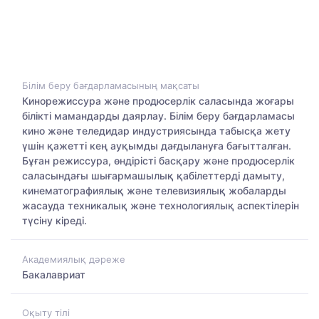
Білім беру бағдарламасының мақсаты
Кинорежиссура және продюсерлік саласында жоғары
білікті мамандарды даярлау. Білім беру бағдарламасы
кино және теледидар индустриясында табысқа жету
үшін қажетті кең ауқымды дағдылануға бағытталған.
Бұған режиссура, өндірісті басқару және продюсерлік
саласындағы шығармашылық қабілеттерді дамыту,
кинематографиялық және телевизиялық жобаларды
жасауда техникалық және технологиялық аспектілерін
түсіну кіреді.
Академиялық дәреже
Бакалавриат
Оқыту тілі