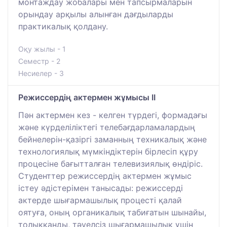
монтаждау жобалары мен тапсырмаларын
орындау арқылы алынған дағдыларды
практикалық қолдану.
Оқу жылы - 1
Семестр - 2
Несиелер - 3
Режиссердің актермен жұмысы II
Пән актермен кез - келген түрдегі, формадағы
және күрделіліктегі телебағдарламалардың
бейнелерін-қазіргі заманның техникалық және
технологиялық мүмкіндіктерін бірлесіп құру
процесіне бағытталған телевизиялық өндіріс.
Студенттер режиссердің актермен жұмыс
істеу әдістерімен танысады: режиссерді
актерде шығармашылық процесті қалай
оятуға, оның органикалық табиғатын шынайы,
толыққанды, тәуелсіз шығармашылық үшін