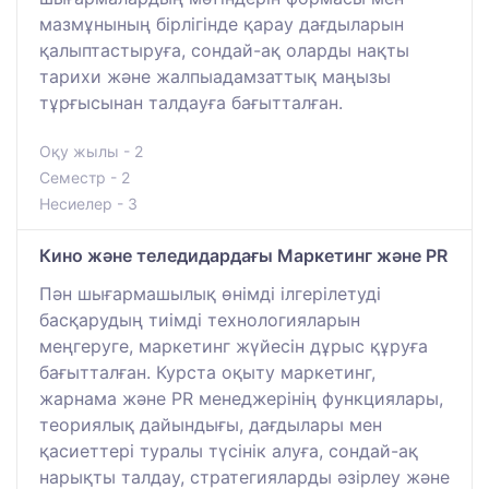
мазмұнының бірлігінде қарау дағдыларын
қалыптастыруға, сондай-ақ оларды нақты
тарихи және жалпыадамзаттық маңызы
тұрғысынан талдауға бағытталған.
Оқу жылы - 2
Семестр - 2
Несиелер - 3
Кино және теледидардағы Маркетинг және PR
Пән шығармашылық өнімді ілгерілетуді
басқарудың тиімді технологияларын
меңгеруге, маркетинг жүйесін дұрыс құруға
бағытталған. Курста оқыту маркетинг,
жарнама және PR менеджерінің функциялары,
теориялық дайындығы, дағдылары мен
қасиеттері туралы түсінік алуға, сондай-ақ
нарықты талдау, стратегияларды әзірлеу және