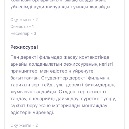
үйлесімді аудиовизуалды туынды жасайды.
Оқу жылы - 2
Семестр - 1
Несиелер - 3
Режиссура I
Пән деректі фильмдер жасау контекстінде
арнайы қолданылатын режиссураның негізгі
принциптері мен әдістерін үйренуге
бағытталған. Студенттер деректі фильмнің
тарихын зерттейді, ұлы деректі фильмдердің
жұмысын талдайды. Студенттер сюжетті
таңдау, сценарийді дайындау, суретке түсіру,
сұхбат беру және материалды монтаждау
әдістерін үйренеді.
Оқу жылы - 2