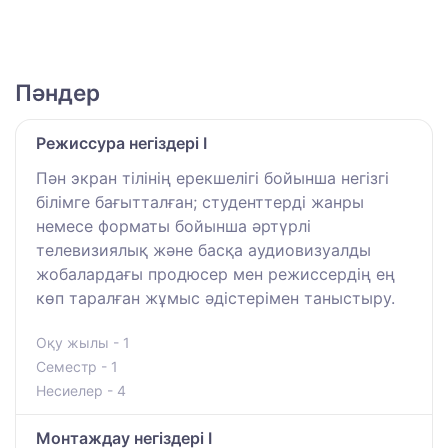
Пәндер
Режиссура негіздері I
Пән экран тілінің ерекшелігі бойынша негізгі
білімге бағытталған; студенттерді жанры
немесе форматы бойынша әртүрлі
телевизиялық және басқа аудиовизуалды
жобалардағы продюсер мен режиссердің ең
көп таралған жұмыс әдістерімен таныстыру.
Оқу жылы - 1
Семестр - 1
Несиелер - 4
Монтаждау негіздері І