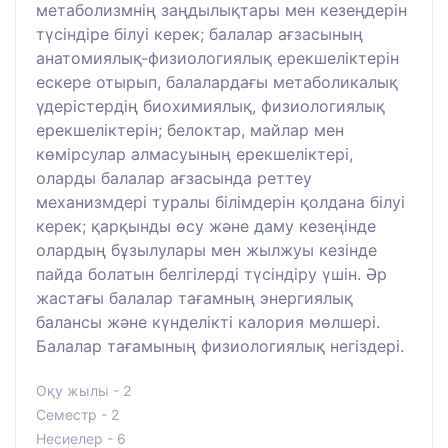
метаболизмнің заңдылықтары мен кезеңдерін
түсіндіре білуі керек; балалар ағзасының
анатомиялық-физиологиялық ерекшеліктерін
ескере отырып, балалардағы метаболикалық
үдерістердің биохимиялық, физиологиялық
ерекшеліктерін; белоктар, майлар мен
көмірсулар алмасуының ерекшеліктері,
оларды балалар ағзасында реттеу
механизмдері туралы білімдерін қолдана білуі
керек; қарқынды өсу және даму кезеңінде
олардың бұзылулары мен жылжуы кезінде
пайда болатын белгілерді түсіндіру үшін. Әр
жастағы балалар тағамның энергиялық
балансы және күнделікті калория мөлшері.
Балалар тағамының физиологиялық негіздері.
Оқу жылы - 2
Семестр - 2
Несиелер - 6