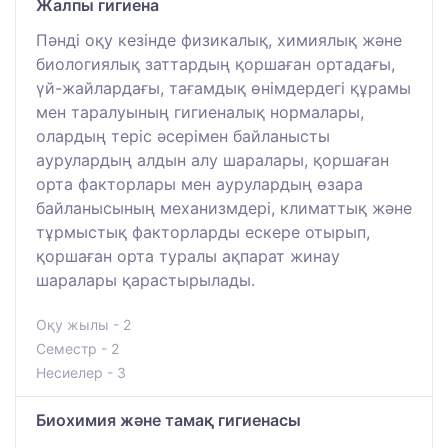
Жалпы гигиена
Пәнді оқу кезінде физикалық, химиялық және
биологиялық заттардың қоршаған ортадағы,
үй-жайлардағы, тағамдық өнімдердегі құрамы
мен таралуының гигиеналық нормалары,
олардың теріс әсерімен байланысты
аурулардың алдын алу шаралары, қоршаған
орта факторлары мен аурулардың өзара
байланысының механизмдері, климаттық және
тұрмыстық факторларды ескере отырып,
қоршаған орта туралы ақпарат жинау
шаралары қарастырылады.
Оқу жылы - 2
Семестр - 2
Несиелер - 3
Биохимия және тамақ гигиенасы