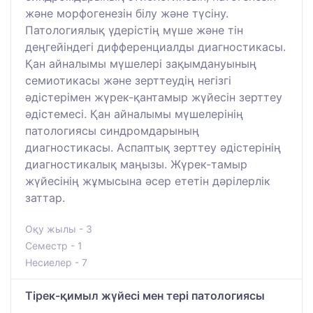
және морфогенезін білу және түсіну.
Патологиялық үдерістің мүше және тін
деңгейіндегі дифференциалды диагностикасы.
Қан айналымы мүшелері зақымдануының
семиотикасы және зерттеудің негізгі
әдістерімен жүрек-қантамыр жүйесін зерттеу
әдістемесі. Қан айналымы мүшелерінің
патологиясы синдромдарының
диагностикасы. Аспаптық зерттеу әдістерінің
диагностикалық маңызы. Жүрек-тамыр
жүйесінің жұмысына әсер ететін дәрілерлік
заттар.
Оқу жылы - 3
Семестр - 1
Несиелер - 7
Тірек-қимыл жүйесі мен тері патологиясы