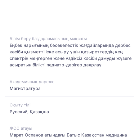
Білім беру бағдарламасының мақсаты
Еңбек нарығының бәсекелестік жағдайларында дербес
кәсіби қызметті іске асыру үшін құзыреттердің кең
спектрін меңгерген және үздіксіз кәсіби дамуды жүзеге
асыратын білікті педиатр-дәрігер даярлау
Академиялық дәреже
Магистратура
Оқыту тілі
Русский, Қазақша
ЖОО атауы
Марат Оспанов атындағы Батыс Қазақстан медицина