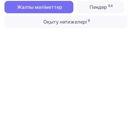
64
Жалпы мәліметтер
Пәндер
8
Оқыту нәтижелері