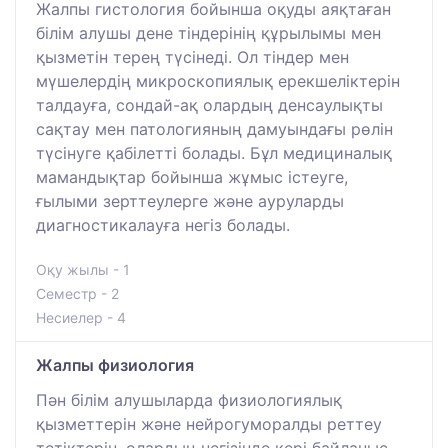
Жалпы гистология бойынша оқуды аяқтаған
білім алушы дене тіндерінің құрылымы мен
қызметін терең түсінеді. Ол тіндер мен
мүшелердің микроскопиялық ерекшеліктерін
талдауға, сондай-ақ олардың денсаулықты
сақтау мен патологияның дамуындағы рөлін
түсінуге қабілетті болады. Бұл медициналық
мамандықтар бойынша жұмыс істеуге,
ғылыми зерттеулерге және ауруларды
диагностикалауға негіз болады.
Оқу жылы - 1
Семестр - 2
Несиелер - 4
Жалпы физиология
Пән білім алушыларда физиологиялық
қызметтерін және нейрогуморалды реттеу