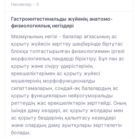
Несиелер - 3
Гастроинтестинальды жүйенің анатомо-
физиологиялық негіздері
Мазмұнының негізі - балалар ағзасының ас
қорыту жүйесін зерттеу шеңберінде біртұтас
блокқа топтастырылған физиологиямен іргелі
морфологиялық пәндерді біріктіру. Бұл пән ас
қорыту және сіңіру үдерістерінің
ерекшеліктерімен ас қорыту жүйесі
мүшелерінің морфофункционалды
сипаттамаларын, сондай-ақ балалардың ас
қорыту функцияларын нейрогуморальды
реттеудің жас ерекшеліктерін зерттейді. Оның
ішінде даму көздері, ас қорыту жолдары мен
ас қорыту бездерінің қалыптасу кезеңдері
және олардың даму ауытқулары зерттелетін
болады.