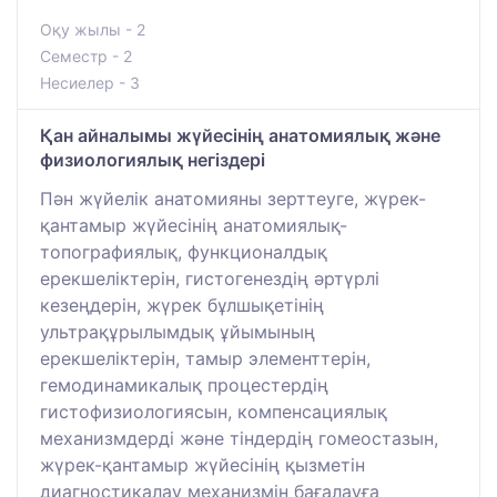
Оқу жылы - 2
Семестр - 2
Несиелер - 3
Қан айналымы жүйесінің анатомиялық және
физиологиялық негіздері
Пән жүйелік анатомияны зерттеуге, жүрек-
қантамыр жүйесінің анатомиялық-
топографиялық, функционалдық
ерекшеліктерін, гистогенездің әртүрлі
кезеңдерін, жүрек бұлшықетінің
ультрақұрылымдық ұйымының
ерекшеліктерін, тамыр элементтерін,
гемодинамикалық процестердің
гистофизиологиясын, компенсациялық
механизмдерді және тіндердің гомеостазын,
жүрек-қантамыр жүйесінің қызметін
диагностикалау механизмін бағалауға