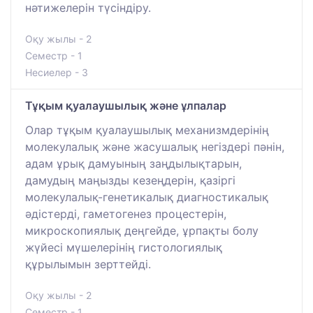
нәтижелерін түсіндіру.
Оқу жылы - 2
Семестр - 1
Несиелер - 3
Тұқым қуалаушылық және ұлпалар
Олар тұқым қуалаушылық механизмдерінің
молекулалық және жасушалық негіздері пәнін,
адам ұрық дамуының заңдылықтарын,
дамудың маңызды кезеңдерін, қазіргі
молекулалық-генетикалық диагностикалық
әдістерді, гаметогенез процестерін,
микроскопиялық деңгейде, ұрпақты болу
жүйесі мүшелерінің гистологиялық
құрылымын зерттейді.
Оқу жылы - 2
Семестр - 1