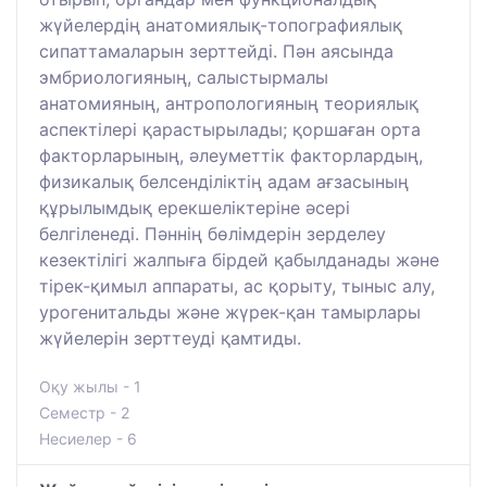
жүйелердің анатомиялық-топографиялық
сипаттамаларын зерттейді. Пән аясында
эмбриологияның, салыстырмалы
анатомияның, антропологияның теориялық
аспектілері қарастырылады; қоршаған орта
факторларының, әлеуметтік факторлардың,
физикалық белсенділіктің адам ағзасының
құрылымдық ерекшеліктеріне әсері
белгіленеді. Пәннің бөлімдерін зерделеу
кезектілігі жалпыға бірдей қабылданады және
тірек-қимыл аппараты, ас қорыту, тыныс алу,
урогенитальды және жүрек-қан тамырлары
жүйелерін зерттеуді қамтиды.
Оқу жылы - 1
Семестр - 2
Несиелер - 6