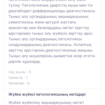
түсіну. Патологиялық үдерістің мүше мен тін
деңгейіндегі дифференциалды диагностикасы.
Тыныс алу органдарының зақымдануының
семиотикасы және әртүрлі жастағы
ересектер мен балалардағы негізгі зерттеу
әдістерімен тыныс алу жүйесін зерттеу әдісі.
Тыныс алу органдарының патологиясы
синдромдарының диагностикасы. Аспаптық
зерттеу әдістерінің диагностикалық маңызы.
Тыныс алу мүшелерінің қызметіне әсер ететін
дәрілік құралдар.
Оқу жылы - 3
Семестр - 1
Несиелер - 6
Жүйке жүйесі патологиясының негіздері
Жүйке жүйесінің зақымдануының негізгі