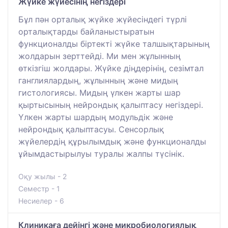
Жүйке жүйесінің негіздері
Бұл пән орталық жүйке жүйесіндегі түрлі
орталықтарды байланыстыратын
функционалды біртекті жүйке талшықтарының
жолдарын зерттейді. Ми мен жұлынның
өткізгіш жолдары. Жүйке діңдерінің, сезімтал
ганглиялардың, жұлынның және мидың
гистологиясы. Мидың үлкен жарты шар
қыртысының нейрондық қалыптасу негіздері.
Үлкен жарты шардың модульдік және
нейрондық қалыптасуы. Сенсорлық
жүйелердің құрылымдық және функционалды
ұйымдастырылуы туралы жалпы түсінік.
Оқу жылы - 2
Семестр - 1
Несиелер - 6
Клиникаға дейінгі және микробиологиялық