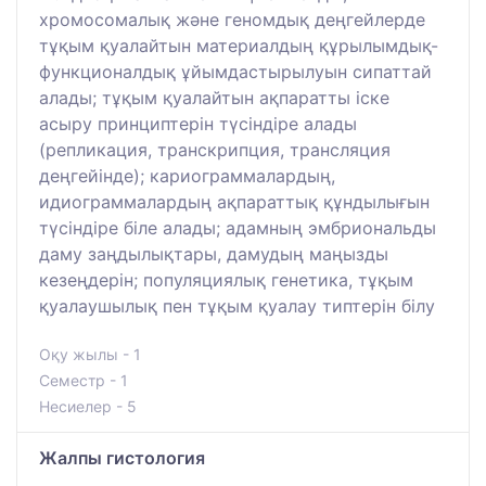
хромосомалық және геномдық деңгейлерде
тұқым қуалайтын материалдың құрылымдық-
функционалдық ұйымдастырылуын сипаттай
алады; тұқым қуалайтын ақпаратты іске
асыру принциптерін түсіндіре алады
(репликация, транскрипция, трансляция
деңгейінде); кариограммалардың,
идиограммалардың ақпараттық құндылығын
түсіндіре біле алады; адамның эмбриональды
даму заңдылықтары, дамудың маңызды
кезеңдерін; популяциялық генетика, тұқым
қуалаушылық пен тұқым қуалау типтерін білу
Оқу жылы - 1
Семестр - 1
Несиелер - 5
Жалпы гистология