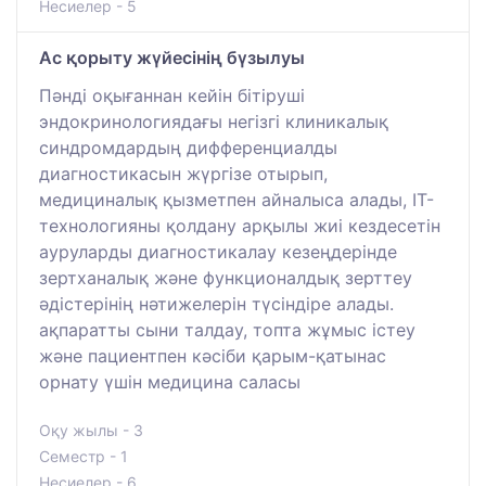
Несиелер - 5
Ас қорыту жүйесінің бүзылуы
Пәнді оқығаннан кейін бітіруші
эндокринологиядағы негізгі клиникалық
синдромдардың дифференциалды
диагностикасын жүргізе отырып,
медициналық қызметпен айналыса алады, IT-
технологияны қолдану арқылы жиі кездесетін
ауруларды диагностикалау кезеңдерінде
зертханалық және функционалдық зерттеу
әдістерінің нәтижелерін түсіндіре алады.
ақпаратты сыни талдау, топта жұмыс істеу
және пациентпен кәсіби қарым-қатынас
орнату үшін медицина саласы
Оқу жылы - 3
Семестр - 1
Несиелер - 6