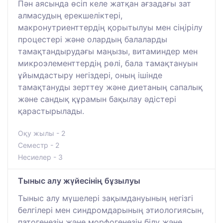
Пән аясында өсіп келе жатқан ағзадағы зат
алмасудың ерекшеліктері,
макронутриенттердің қорытылуы мен сіңірілу
процестері және олардың балаларды
тамақтандырудағы маңызы, витаминдер мен
микроэлементтердің рөлі, бала тамақтануын
ұйымдастыру негіздері, оның ішінде
тамақтануды зерттеу және диетаның сапалық
және сандық құрамын бақылау әдістері
қарастырылады.
Оқу жылы - 2
Семестр - 2
Несиелер - 3
Тыныс алу жүйесінің бұзылуы
Тыныс алу мүшелері зақымдануының негізгі
белгілері мен синдромдарының этиологиясын,
патогенезін және морфогенезін білу және