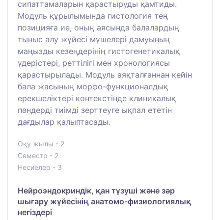
сипаттамаларын қарастыруды қамтиды.
Модуль құрылымында гистология тең
позицияға ие, оның аясында балалардың
тыныс алу жүйесі мүшелері дамуының
маңызды кезеңдерінің гистогенетикалық
үдерістері, реттілігі мен хронологиясы
қарастырылады. Модуль аяқталғаннан кейін
бала жасының морфо-функционалдық
ерекшеліктері контекстінде клиникалық
пәндерді тиімді зерттеуге ықпал ететін
дағдылар қалыптасады.
Оқу жылы - 2
Семестр - 2
Несиелер - 3
Нейроэндокриндік, қан түзуші және зәр
шығару жүйесінің анатомо-физиологиялық
негіздері