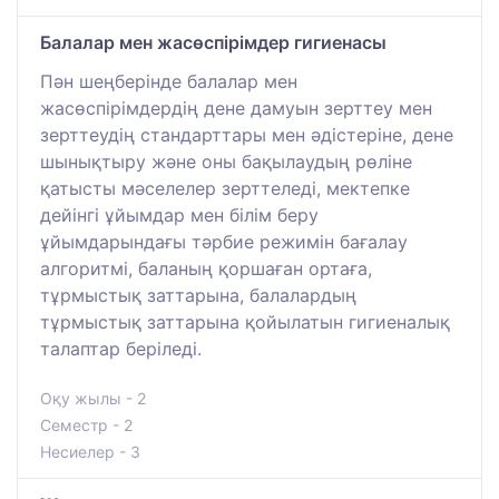
Балалар мен жасөспірімдер гигиенасы
Пән шеңберінде балалар мен
жасөспірімдердің дене дамуын зерттеу мен
зерттеудің стандарттары мен әдістеріне, дене
шынықтыру және оны бақылаудың рөліне
қатысты мәселелер зерттеледі, мектепке
дейінгі ұйымдар мен білім беру
ұйымдарындағы тәрбие режимін бағалау
алгоритмі, баланың қоршаған ортаға,
тұрмыстық заттарына, балалардың
тұрмыстық заттарына қойылатын гигиеналық
талаптар беріледі.
Оқу жылы - 2
Семестр - 2
Несиелер - 3