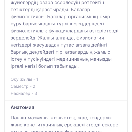
жүйелердің өзара әсерлесуін реттейтін
тетіктерді қарастырады. Балалар
физиологиясы: Балалар организмінің өмір
сүру барысындағы түрлі кезеңдеріндегі
физиологиялық функциялардағы өзгерістерді
зерделейді Жалпы алғанда, физиология
негіздері жасушадан тұтас ағзаға дейінгі
барлық деңгейдегі тірі ағзалардың жұмыс
істеуін түсінуіндегі медицинаның маңызды
іргелі негізі болып табылады.
Оқу жылы - 1
Семестр - 2
Несиелер - 3
Анатомия
Пәннің мазмұны жыныстық, жас, гендерлік
және конституциялық ерекшеліктерді ескере
отырып, органдар мен функционалдық