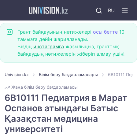
RU
Грант байқауының нәтижелері
осы бетте
10
тамызға дейін жарияланады.
Біздің
инстаграмға
жазылыңыз, гранттық
байқаудың нәтижелерін жіберіп алмау үшін!
Univision.kz
Білім беру бағдарламалары
6B10111 Педи
Жаңа білім беру бағдарламасы
6B10111 Педиатрия в Марат
Оспанов атындағы Батыс
Қазақстан медицина
университеті