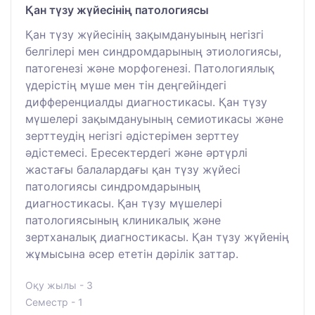
Қан түзу жүйесінің патологиясы
Қан түзу жүйесінің зақымдануының негізгі
белгілері мен синдромдарының этиологиясы,
патогенезі және морфогенезі. Патологиялық
үдерістің мүше мен тін деңгейіндегі
дифференциалды диагностикасы. Қан түзу
мүшелері зақымдануының семиотикасы және
зерттеудің негізгі әдістерімен зерттеу
әдістемесі. Ересектердегі және әртүрлі
жастағы балалардағы қан түзу жүйесі
патологиясы синдромдарының
диагностикасы. Қан түзу мүшелері
патологиясының клиникалық және
зертханалық диагностикасы. Қан түзу жүйенің
жұмысына әсер ететін дәрілік заттар.
Оқу жылы - 3
Семестр - 1