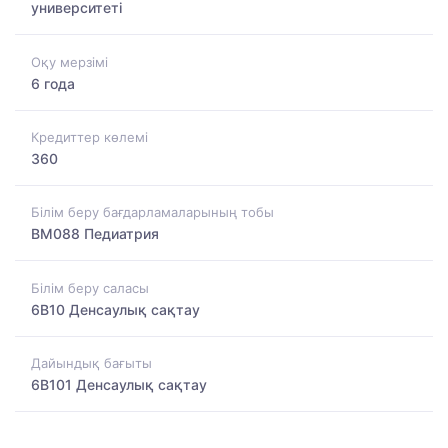
университеті
Оқу мерзімі
6 года
Кредиттер көлемі
360
Білім беру бағдарламаларының тобы
BM088 Педиатрия
Білім беру саласы
6B10 Денсаулық сақтау
Дайындық бағыты
6B101 Денсаулық сақтау