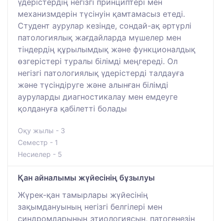
үдерістердің негізгі принциптері мен
механизмдерін түсінуін қамтамасыз етеді.
Студент аурулар кезінде, сондай-ақ әртүрлі
патологиялық жағдайларда мүшелер мен
тіндердің құрылымдық және функционалдық
өзгерістері туралы білімді меңгереді. Ол
негізгі патологиялық үдерістерді талдауға
және түсіндіруге және алынған білімді
ауруларды диагностикалау мен емдеуге
қолдануға қабілетті болады
Оқу жылы - 3
Семестр - 1
Несиелер - 5
Қан айналымы жүйесінің бұзылуы
Жүрек-қан тамырлары жүйесінің
зақымдануының негізгі белгілері мен
синдромдарының этиологиясын, патогенезін