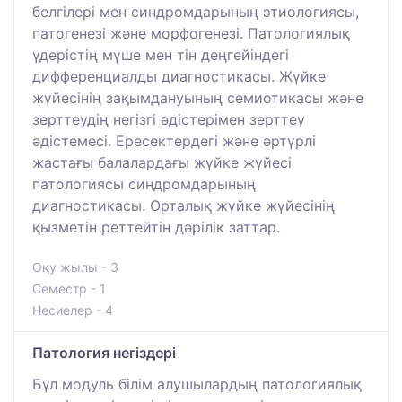
белгілері мен синдромдарының этиологиясы,
патогенезі және морфогенезі. Патологиялық
үдерістің мүше мен тін деңгейіндегі
дифференциалды диагностикасы. Жүйке
жүйесінің зақымдануының семиотикасы және
зерттеудің негізгі әдістерімен зерттеу
әдістемесі. Ересектердегі және әртүрлі
жастағы балалардағы жүйке жүйесі
патологиясы синдромдарының
диагностикасы. Орталық жүйке жүйесінің
қызметін реттейтін дәрілік заттар.
Оқу жылы - 3
Семестр - 1
Несиелер - 4
Патология негіздері
Бұл модуль білім алушылардың патологиялық