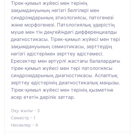
Тірек-қимыл жүйесі мен терінің
зақымдануының негізгі белгілері мен
синдромдарының этиологиясы, патогенезі
және морфогенезі. Патологиялық үдерістің
мүше мен тін деңгейіндегі дифференциалды
диагностикасы. Тірек-қимыл жүйесі мен тері
зақымдануының семиотикасы, зерттеудің
негізгі әдістерімен зерттеу әдістемесі.
Ересектер мен әртүрлі жастағы балалардағы
тірек-қимыл жүйесі мен тері патологиясы
синдромдарының диагностикасы. Аспаптық
зерттеу әдістерінің диагностикалық маңызы.
Тірек-қимыл жүйесі мен терінің қызметіне
әсер ететін дәрілік заттар.
Оқу жылы - 3
Семестр - 1
Несиелер - 4