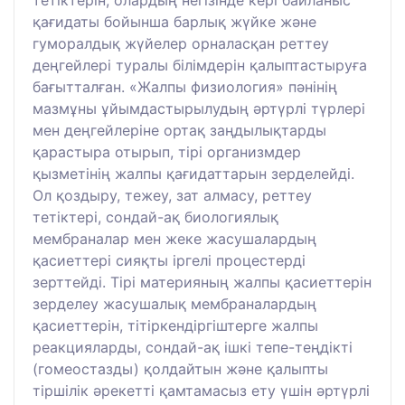
тетіктерін, олардың негізінде кері байланыс
қағидаты бойынша барлық жүйке және
гуморалдық жүйелер орналасқан реттеу
деңгейлері туралы білімдерін қалыптастыруға
бағытталған. «Жалпы физиология» пәнінің
мазмұны ұйымдастырылудың әртүрлі түрлері
мен деңгейлеріне ортақ заңдылықтарды
қарастыра отырып, тірі организмдер
қызметінің жалпы қағидаттарын зерделейді.
Ол қоздыру, тежеу, зат алмасу, реттеу
тетіктері, сондай-ақ биологиялық
мембраналар мен жеке жасушалардың
қасиеттері сияқты іргелі процестерді
зерттейді. Тірі материяның жалпы қасиеттерін
зерделеу жасушалық мембраналардың
қасиеттерін, тітіркендіргіштерге жалпы
реакцияларды, сондай-ақ ішкі тепе-теңдікті
(гомеостазды) қолдайтын және қалыпты
тіршілік әрекетті қамтамасыз ету үшін әртүрлі