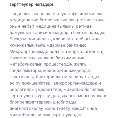
зерттеулер негіздері
Пәнді оқығаннан білім алушы физиологияны
медициналық-биологиялық пән ретінде және
оның негізгі медицина ғылымы ретінде
дамуының тарихи кезеңдерін білетін болады.
Басқа медициналық клиникаға дейінгі және
клиникалық ғылымдармен байланыс.
Микроорганизмде болатын морфологияның,
физиологияның және биохимиялық
метаболикалық процестердің жалпы
заңдылықтары, микроорганизмдердің
генетикасы, бактериялар мен вирустарды
өсіру ерекшеліктері, микроорганизмдердің
биологиялық қасиеттері, микробиологиялық
зерттеулер жүргізу дағдыларын меңгеру және
биопрепараттармен дисбиозды
диагностикалау және түзету мақсатында
микробиологиялық зерттеулердің