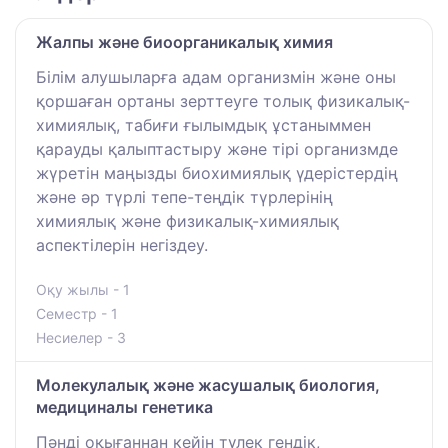
Жалпы және биоорганикалық химия
Білім алушыларға адам организмін және оны
қоршаған ортаны зерттеуге толық физикалық-
химиялық, табиғи ғылымдық ұстаныммен
қарауды қалыптастыру және тірі организмде
жүретін маңызды биохимиялық үдерістердің
және әр түрлі тепе-теңдік түрлерінің
химиялық және физикалық-химиялық
аспектілерін негіздеу.
Оқу жылы - 1
Семестр - 1
Несиелер - 3
Молекулалық және жасушалық биология,
медициналы генетика
Пәнді оқығаннан кейін түлек гендік,