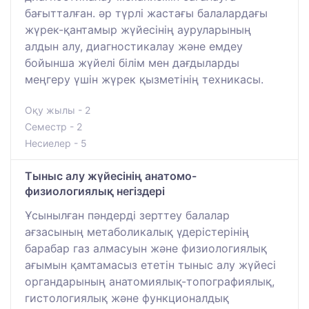
бағытталған. әр түрлі жастағы балалардағы
жүрек-қантамыр жүйесінің ауруларының
алдын алу, диагностикалау және емдеу
бойынша жүйелі білім мен дағдыларды
меңгеру үшін жүрек қызметінің техникасы.
Оқу жылы - 2
Семестр - 2
Несиелер - 5
Тыныс алу жүйесінің анатомо-
физиологиялық негіздері
Ұсынылған пәндерді зерттеу балалар
ағзасының метаболикалық үдерістерінің
барабар газ алмасуын және физиологиялық
ағымын қамтамасыз ететін тыныс алу жүйесі
органдарының анатомиялық-топографиялық,
гистологиялық және функционалдық