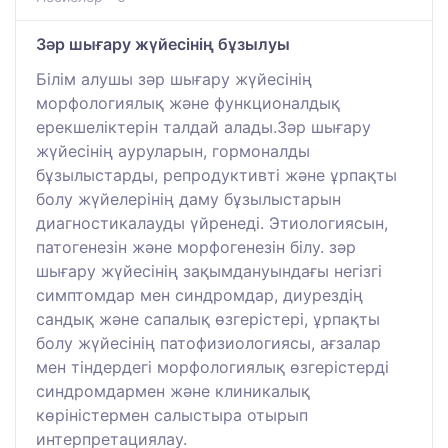
Зәр шығару жүйесінің бұзылуы
Білім алушы зәр шығару жүйесінің
морфологиялық және функционалдық
ерекшеліктерін талдай алады.Зәр шығару
жүйесінің ауруларын, гормоналды
бұзылыстарды, репродуктивті және ұрпақты
болу жүйелерінің даму бұзылыстарын
диагностикалауды үйренеді. Этиологиясын,
патогенезін және морфогенезін білу. зәр
шығару жүйесінің зақымдануындағы негізгі
симптомдар мен синдромдар, диурездің
сандық және сапалық өзгерістері, ұрпақты
болу жүйесінің патофизиологиясы, ағзалар
мен тіндердегі морфологиялық өзгерістерді
синдромдармен және клиникалық
көріністермен салыстыра отырып
интерпретациялау.