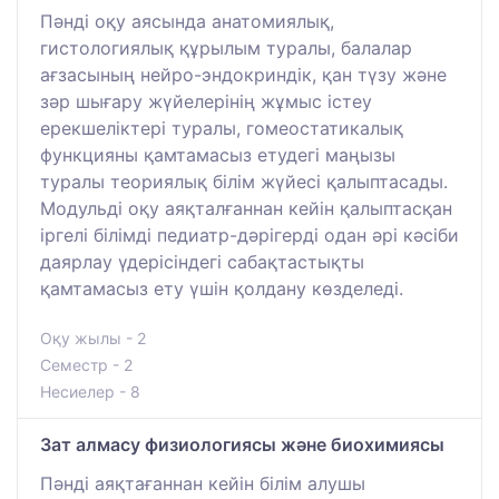
Пәнді оқу аясында анатомиялық,
гистологиялық құрылым туралы, балалар
ағзасының нейро-эндокриндік, қан түзу және
зәр шығару жүйелерінің жұмыс істеу
ерекшеліктері туралы, гомеостатикалық
функцияны қамтамасыз етудегі маңызы
туралы теориялық білім жүйесі қалыптасады.
Модульді оқу аяқталғаннан кейін қалыптасқан
іргелі білімді педиатр-дәрігерді одан әрі кәсіби
даярлау үдерісіндегі сабақтастықты
қамтамасыз ету үшін қолдану көзделеді.
Оқу жылы - 2
Семестр - 2
Несиелер - 8
Зат алмасу физиологиясы және биохимиясы
Пәнді аяқтағаннан кейін білім алушы