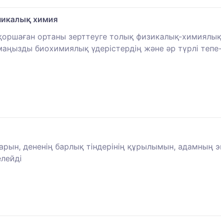
аникалық химия
 қоршаған ортаны зерттеуге толық физикалық-химиялы
маңызды биохимиялық үдерістердің және әр түрлі тепе
ын, дененің барлық тіндерінің құрылымын, адамның э
лейді