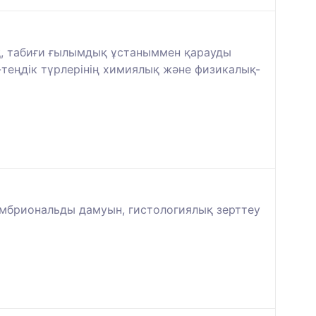
қ, табиғи ғылымдық ұстаныммен қарауды
-теңдік түрлерінің химиялық және физикалық-
мбриональды дамуын, гистологиялық зерттеу