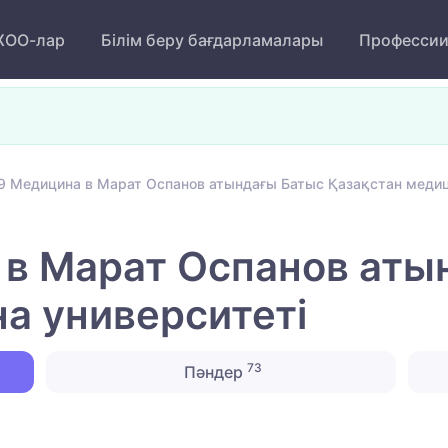
ОО-лар
Білім беру бағдарламалары
Професси
9 Медицина в Марат Оспанов атындағы Батыс Қазақстан медиц
 в Марат Оспанов аты
а университеті
73
Пәндер