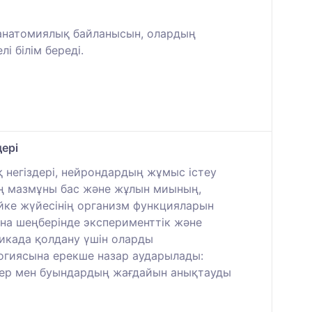
-анатомиялық байланысын, олардың
 білім береді.
дері
 негіздері, нейрондардың жұмыс істеу
ың мазмұны бас және жұлын миының,
йке жүйесінің организм функцияларын
ина шеңберінде эксперименттік және
тикада қолдану үшін оларды
огиясына ерекше назар аударылады:
ттер мен буындардың жағдайын анықтауды