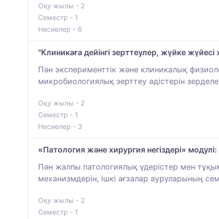
Оқу жылы - 2
Семестр - 1
Несиелер - 6
"Клиникаға дейінгі зерттеулер, жүйке жүйесі ж
Пән эксперименттік және клиникалық физиоло
микробиологиялық зерттеу әдістерін зерделе
Оқу жылы - 2
Семестр - 1
Несиелер - 3
«Патология және хирургия негіздері» модулі:
Пән жалпы патологиялық үдерістер мен тұқым
механизмдерін, ішкі ағзалар ауруларының се
Оқу жылы - 2
Семестр - 1