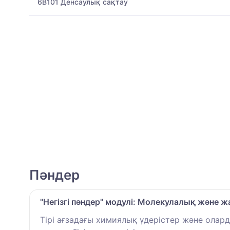
6B101 Денсаулық сақтау
Пәндер
"Негізгі пәндер" модулі: Молекулалық және
Тірі ағзадағы химиялық үдерістер және ола