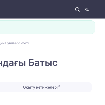
и
RU
ина университеті
ндағы Батыс
8
Оқыту нәтижелері