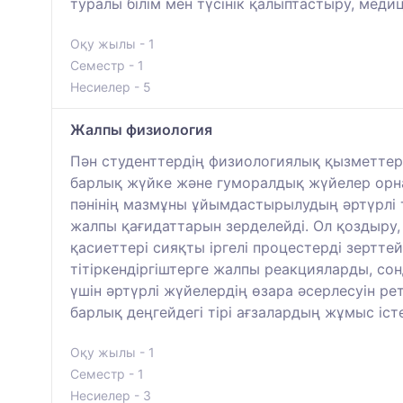
туралы білім мен түсінік қалыптастыру, мед
Оқу жылы - 1
Семестр - 1
Несиелер - 5
Жалпы физиология
Пән студенттердің физиологиялық қызметтері
барлық жүйке және гуморалдық жүйелер орна
пәнінің мазмұны ұйымдастырылудың әртүрлі т
жалпы қағидаттарын зерделейді. Ол қоздыру,
қасиеттері сияқты іргелі процестерді зертт
тітіркендіргіштерге жалпы реакцияларды, сон
үшін әртүрлі жүйелердің өзара әсерлесуін ре
барлық деңгейдегі тірі ағзалардың жұмыс істе
Оқу жылы - 1
Семестр - 1
Несиелер - 3