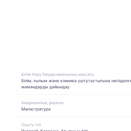
Білім беру бағдарламасының мақсаты
Білім, ғылым және клиника үштұтастығына негіздел
мамандарды дайындау
Академиялық дәреже
Магистратура
Оқыту тілі
Русский, Қазақша, Ағылшын тілі