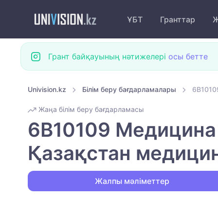
ҰБТ
Гранттар
Ж
Грант байқауының нәтижелері
осы бетте
Univision.kz
Білім беру бағдарламалары
6B1010
Жаңа білім беру бағдарламасы
6B10109 Медицина
Қазақстан медицин
Жалпы мәліметтер