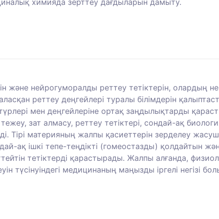
ициналық химияда зерттеу дағдыларын дамыту.
н және нейрогуморалды реттеу тетіктерін, олардың не
ласқан реттеу деңгейлері туралы білімдерін қалыптас
үрлері мен деңгейлеріне ортақ заңдылықтарды қарасты
 тежеу, зат алмасу, реттеу тетіктері, сондай-ақ био
ейді. Тірі материяның жалпы қасиеттерін зерделеу жас
дай-ақ ішкі тепе-теңдікті (гомеостазды) қолдайтын жә
ттейтін тетіктерді қарастырады. Жалпы алғанда, физиоло
уін түсінуіндегі медицинаның маңызды іргелі негізі бо