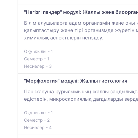
"Негізгі пәндер" модулі: Жалпы және биоорг
Білім алушыларға адам организмін және оны
қалыптастыру және тірі организмде жүретін 
химиялық аспектілерін негіздеу.
Оқу жылы - 1
Семестр - 1
Несиелер - 3
"Морфология" модулі: Жалпы гистология
Пән жасуша құрылымының жалпы заңдылықтар
әдістерін, микроскопиялық дағдыларды зерде
Оқу жылы - 1
Семестр - 2
Несиелер - 4