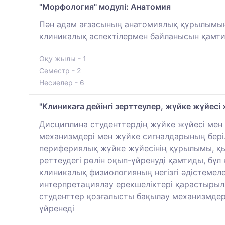
"Морфология" модулі: Анатомия
Пән адам ағзасының анатомиялық құрылымын 
клиникалық аспектілермен байланысын қамтид
Оқу жылы - 1
Семестр - 2
Несиелер - 6
"Клиникаға дейінгі зерттеулер, жүйке жүйесі 
Дисциплина студенттердің жүйке жүйесі мен
механизмдері мен жүйке сигналдарының беріл
перифериялық жүйке жүйесінің құрылымы, қы
реттеудегі рөлін оқып-үйренуді қамтиды, бұл
клиникалық физиологияның негізгі әдістемел
интерпретациялау ерекшеліктері қарастырыл
студенттер қозғалысты бақылау механизмдер
үйренеді