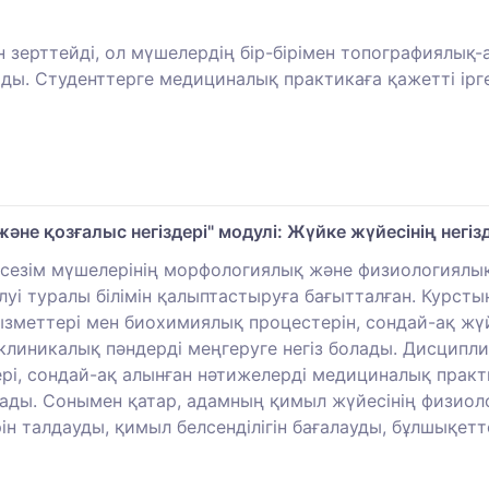
зерттейді, ол мүшелердің бір-бірімен топографиялық
ы. Студенттерге медициналық практикаға қажетті іргелі
және қозғалыс негіздері" модулі: Жүйке жүйесінің негіз
 сезім мүшелерінің морфологиялық және физиологиялық
уі туралы білімін қалыптастыруға бағытталған. Курст
зметтері мен биохимиялық процестерін, сондай-ақ жү
 клиникалық пәндерді меңгеруге негіз болады. Дисципл
ері, сондай-ақ алынған нәтижелерді медициналық прак
ады. Сонымен қатар, адамның қимыл жүйесінің физиол
ін талдауды, қимыл белсенділігін бағалауды, бұлшықе