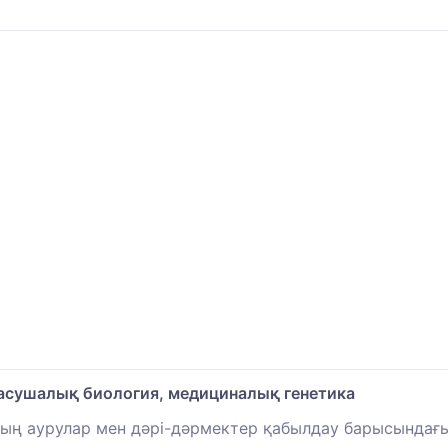
 жасушалық биология, медициналық генетика
рдың аурулар мен дәрі-дәрмектер қабылдау барысында