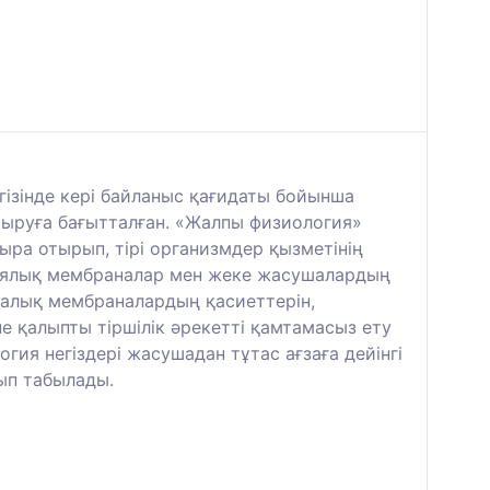
гізінде кері байланыс қағидаты бойынша
тыруға бағытталған. «Жалпы физиология»
ра отырып, тірі организмдер қызметінің
логиялық мембраналар мен жеке жасушалардың
ушалық мембраналардың қасиеттерін,
не қалыпты тіршілік әрекетті қамтамасыз ету
гия негіздері жасушадан тұтас ағзаға дейінгі
лып табылады.