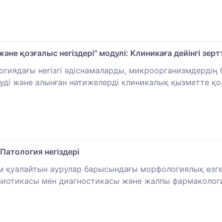
әне қозғалыс негіздері" модулі: Клиникаға дейінгі зерт
гиядағы негізгі әдіснамаларды, микроорганизмдердің 
уді және алынған нәтижелерді клиникалық қызметте қол
 Патология негіздері
 қуалайтын аурулар барысындағы морфологиялық өзгері
миотикасы мен диагностикасы және жалпы фармакология 