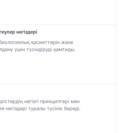
теулер негіздері
биологиялық қасиеттерін және
дану үшін түсіндіруді қамтиды.
стердің негізгі принциптері мен
негіздері туралы түсінік береді.