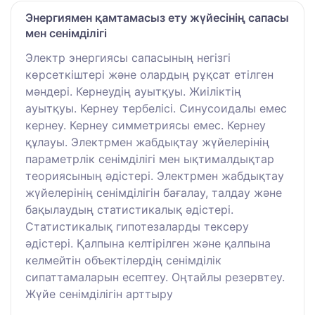
Энергиямен қамтамасыз ету жүйесінің сапасы
мен сенімділігі
Электр энергиясы сапасының негізгі
көрсеткіштері және олардың рұқсат етілген
мәндері. Кернеудің ауытқуы. Жиіліктің
ауытқуы. Кернеу тербелісі. Синусоидалы емес
кернеу. Кернеу симметриясы емес. Кернеу
құлауы. Электрмен жабдықтау жүйелерінің
параметрлік сенімділігі мен ықтималдықтар
теориясының әдістері. Электрмен жабдықтау
жүйелерінің сенімділігін бағалау, талдау және
бақылаудың статистикалық әдістері.
Статистикалық гипотезаларды тексеру
әдістері. Қалпына келтірілген және қалпына
келмейтін объектілердің сенімділік
сипаттамаларын есептеу. Оңтайлы резервтеу.
Жүйе сенімділігін арттыру