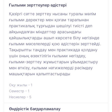
Ғылыми зерттеулер әдістері
Қазіргі сәтте зерттеу нысаны туралы мәлім
ғылыми деректер мен қоғам тарапынан
практикалық тұрғыдан шешілуі тиісті деп
айқындалған міндеттер арасындағы
қайшылықтарды ашып көрсете білу негізінде
ғылыми мәселелерді қою әдістерін зерттейді.
Тақырыпты таңдау мен практикада қолдану
үшін оның өзектілігін ғылыми негіздеу,
ғылыми-зерттеу жұмыстарын ұйымдастыру
мен өткізу, ғылыми нәтижелерді рәсімдеу
машықтарын қалыптастырады
Оқу жылы - 1
Семестр - 1
Несиелер - 5
Өндірістік бағдарламалау