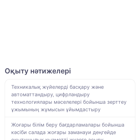
Оқыту нәтижелері
Техникалық жүйелерді басқару және
автоматтандыру, цифрландыру
технологиялары мәселелері бойынша зерттеу
ұжымының жұмысын ұйымдастыру
Жоғары білім беру бағдарламалары бойынша
кәсіби салада жоғары заманауи деңгейде
оқытушылық қызметті жүзеге асыру.