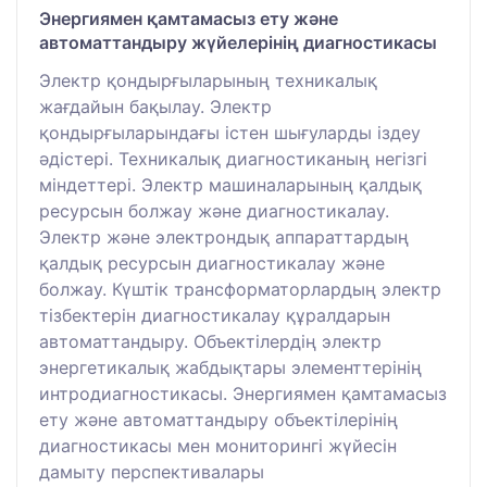
Энергиямен қамтамасыз ету және
автоматтандыру жүйелерінің диагностикасы
Электр қондырғыларының техникалық
жағдайын бақылау. Электр
қондырғыларындағы істен шығуларды іздеу
әдістері. Техникалық диагностиканың негізгі
міндеттері. Электр машиналарының қалдық
ресурсын болжау және диагностикалау.
Электр және электрондық аппараттардың
қалдық ресурсын диагностикалау және
болжау. Күштік трансформаторлардың электр
тізбектерін диагностикалау құралдарын
автоматтандыру. Объектілердің электр
энергетикалық жабдықтары элементтерінің
интродиагностикасы. Энергиямен қамтамасыз
ету және автоматтандыру объектілерінің
диагностикасы мен мониторингі жүйесін
дамыту перспективалары