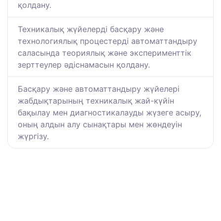
қолдану.
Техникалық жүйелерді басқару және
технологиялық процестерді автоматтандыру
саласында теориялық және эксперименттік
зерттеулер әдіснамасын қолдану.
Басқару және автоматтандыру жүйелері
жабдықтарының техникалық жай-күйін
бақылау мен диагностикалауды жүзеге асыру,
оның алдын алу сынақтары мен жөндеуін
жүргізу.