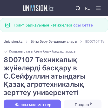
RU
Грант байқауының нәтижелері
осы бетте
Univision.kz
Білім беру бағдарламалары
8D07107 Техн
Қолданыстағы білім беру бағдарламасы
8D07107 Техникалық
жүйелерді басқару в
С.Сейфуллин атындағы
Қазақ агротехникалық
зерттеу университеті
9
Жалпы мәліметтер
Пәндер