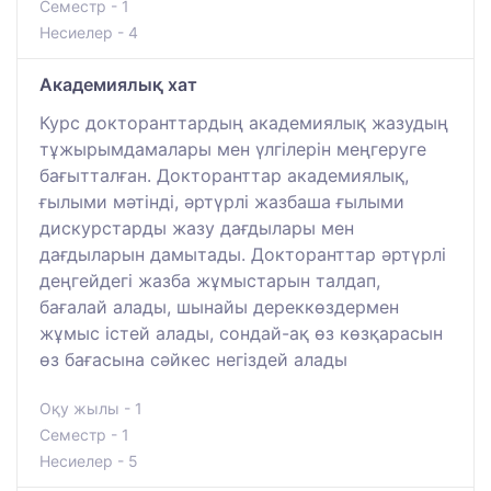
Семестр - 1
Несиелер - 4
Академиялық хат
Курс докторанттардың академиялық жазудың
тұжырымдамалары мен үлгілерін меңгеруге
бағытталған. Докторанттар академиялық,
ғылыми мәтінді, әртүрлі жазбаша ғылыми
дискурстарды жазу дағдылары мен
дағдыларын дамытады. Докторанттар әртүрлі
деңгейдегі жазба жұмыстарын талдап,
бағалай алады, шынайы дереккөздермен
жұмыс істей алады, сондай-ақ өз көзқарасын
өз бағасына сәйкес негіздей алады
Оқу жылы - 1
Семестр - 1
Несиелер - 5