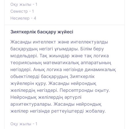
Оқу жылы - 1
Семестр - 1
Несиелер - 4
Зияткерлік басқару жүйесі
Жасанды интеллект және интеллектуалды
басқарудың негізгі ұғымдары. Білім беру
модельдері. Тақ жиындар және тақ логика
теориясының математикалық аппаратының
негіздері. Анық логика негізінде динамикалық
объектілерді басқарудың Зияткерлік
жүйелерін құру. Жасанды нейрондық
желілердің негіздері. Персептронды оқыту.
Нейрондық желілердің әртүрлі
архитектуралары. Жасанды нейрондық
желілер негізінде реттеуіштерді жобалау.
Оқу жылы - 1