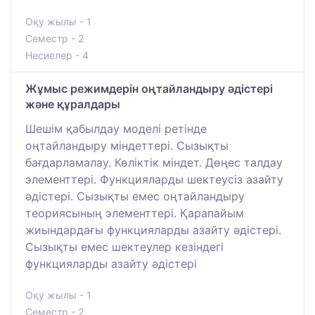
Оқу жылы - 1
Семестр - 2
Несиелер - 4
Жұмыс режимдерін оңтайландыру әдістері
және құралдары
Шешім қабылдау моделі ретінде
оңтайландыру міндеттері. Сызықты
бағдарламалау. Көліктік міндет. Дөңес талдау
элементтері. Функцияларды шектеусіз азайту
әдістері. Сызықты емес оңтайландыру
теориясының элементтері. Қарапайым
жиындардағы функцияларды азайту әдістері.
Сызықты емес шектеулер кезіндегі
функцияларды азайту әдістері
Оқу жылы - 1
Семестр - 2