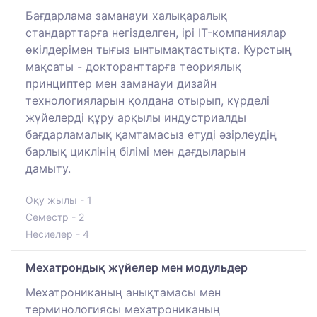
Бағдарлама заманауи халықаралық
стандарттарға негізделген, ірі IT-компаниялар
өкілдерімен тығыз ынтымақтастықта. Курстың
мақсаты - докторанттарға теориялық
принциптер мен заманауи дизайн
технологияларын қолдана отырып, күрделі
жүйелерді құру арқылы индустриалды
бағдарламалық қамтамасыз етуді әзірлеудің
барлық циклінің білімі мен дағдыларын
дамыту.
Оқу жылы - 1
Семестр - 2
Несиелер - 4
Мехатрондық жүйелер мен модульдер
Мехатрониканың анықтамасы мен
терминологиясы мехатрониканың