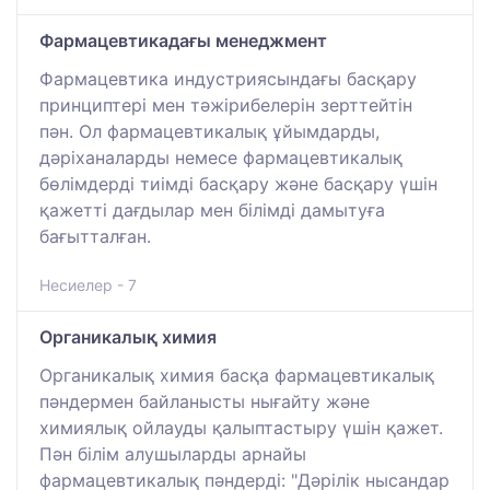
Фармацевтикадағы менеджмент
Фармацевтика индустриясындағы басқару
принциптері мен тәжірибелерін зерттейтін
пән. Ол фармацевтикалық ұйымдарды,
дәріханаларды немесе фармацевтикалық
бөлімдерді тиімді басқару және басқару үшін
қажетті дағдылар мен білімді дамытуға
бағытталған.
Несиелер - 7
Органикалық химия
Органикалық химия басқа фармацевтикалық
пәндермен байланысты нығайту және
химиялық ойлауды қалыптастыру үшін қажет.
Пән білім алушыларды арнайы
фармацевтикалық пәндерді: "Дәрілік нысандар