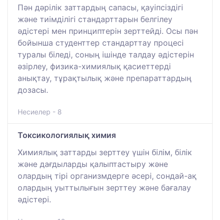
Пән дәрілік заттардың сапасы, қауіпсіздігі
және тиімділігі стандарттарын белгілеу
әдістері мен принциптерін зерттейді. Осы пән
бойынша студенттер стандарттау процесі
туралы біледі, соның ішінде талдау әдістерін
әзірлеу, физика-химиялық қасиеттерді
анықтау, тұрақтылық және препараттардың
дозасы.
Несиелер - 8
Токсикологиялық химия
Химиялық заттарды зерттеу үшін білім, білік
және дағдыларды қалыптастыру және
олардың тірі организмдерге әсері, сондай-ақ
олардың уыттылығын зерттеу және бағалау
әдістері.