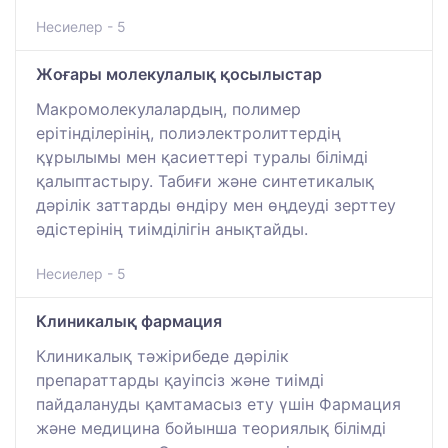
Несиелер - 5
Жоғары молекулалық қосылыстар
Макромолекулалардың, полимер
ерітінділерінің, полиэлектролиттердің
құрылымы мен қасиеттері туралы білімді
қалыптастыру. Табиғи және синтетикалық
дәрілік заттарды өндіру мен өңдеуді зерттеу
әдістерінің тиімділігін анықтайды.
Несиелер - 5
Клиникалық фармация
Клиникалық тәжірибеде дәрілік
препараттарды қауіпсіз және тиімді
пайдалануды қамтамасыз ету үшін Фармация
және медицина бойынша теориялық білімді