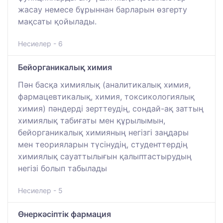
жасау немесе бұрыннан барларын өзгерту
мақсаты қойылады.
Несиелер - 6
Бейорганикалық химия
Пән басқа химиялық (аналитикалық химия,
фармацевтикалық, химия, токсикологиялық
химия) пәндерді зерттеудің, сондай-ақ заттың
химиялық табиғаты мен құрылымын,
бейорганикалық химияның негізгі заңдары
мен теорияларын түсінудің, студенттердің
химиялық сауаттылығын қалыптастырудың
негізі болып табылады
Несиелер - 5
Өнеркәсіптік фармация