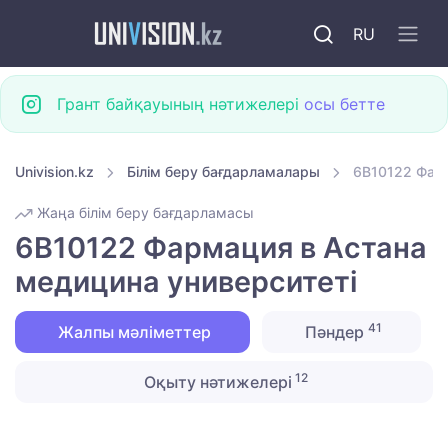
RU
Грант байқауының нәтижелері
осы бетте
Univision.kz
Білім беру бағдарламалары
6B10122 Фарм
Жаңа білім беру бағдарламасы
6B10122 Фармация в Астана
медицина университеті
41
Жалпы мәліметтер
Пәндер
12
Оқыту нәтижелері