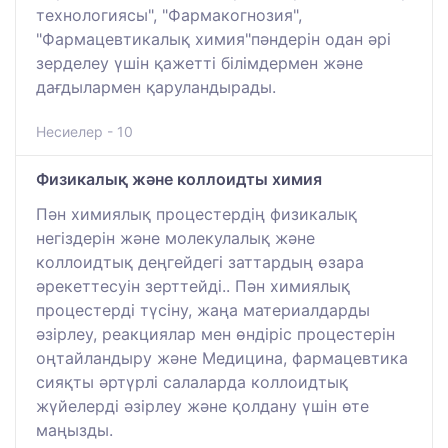
технологиясы", "Фармакогнозия",
"Фармацевтикалық химия"пәндерін одан әрі
зерделеу үшін қажетті білімдермен және
дағдылармен қаруландырады.
Несиелер - 10
Физикалық және коллоидты химия
Пән химиялық процестердің физикалық
негіздерін және молекулалық және
коллоидтық деңгейдегі заттардың өзара
әрекеттесуін зерттейді.. Пән химиялық
процестерді түсіну, жаңа материалдарды
әзірлеу, реакциялар мен өндіріс процестерін
оңтайландыру және Медицина, фармацевтика
сияқты әртүрлі салаларда коллоидтық
жүйелерді әзірлеу және қолдану үшін өте
маңызды.