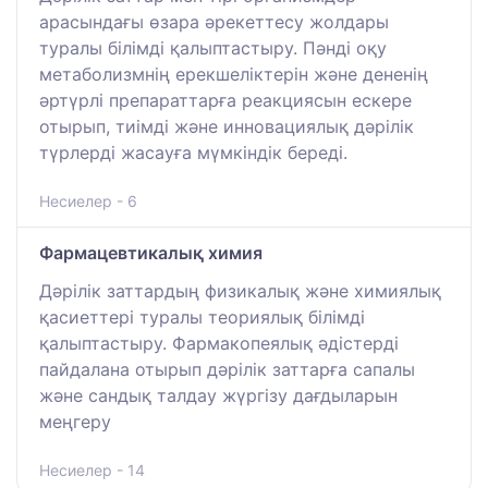
арасындағы өзара әрекеттесу жолдары
туралы білімді қалыптастыру. Пәнді оқу
метаболизмнің ерекшеліктерін және дененің
әртүрлі препараттарға реакциясын ескере
отырып, тиімді және инновациялық дәрілік
түрлерді жасауға мүмкіндік береді.
Несиелер - 6
Фармацевтикалық химия
Дәрілік заттардың физикалық және химиялық
қасиеттері туралы теориялық білімді
қалыптастыру. Фармакопеялық әдістерді
пайдалана отырып дәрілік заттарға сапалы
және сандық талдау жүргізу дағдыларын
меңгеру
Несиелер - 14