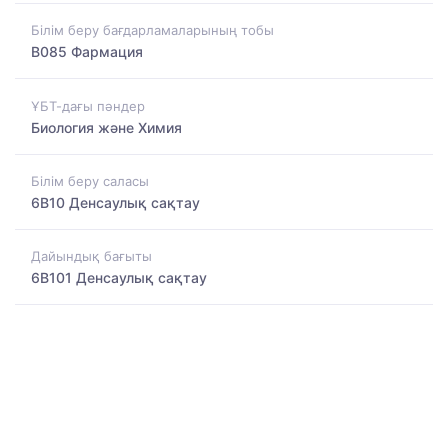
Білім беру бағдарламаларының тобы
B085 Фармация
ҰБТ-дағы пәндер
Биология және Химия
Білім беру саласы
6B10 Денсаулық сақтау
Дайындық бағыты
6B101 Денсаулық сақтау