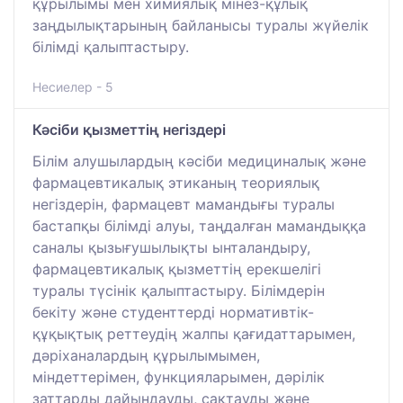
құрылымы мен химиялық мінез-құлық
заңдылықтарының байланысы туралы жүйелік
білімді қалыптастыру.
Несиелер - 5
Кәсіби қызметтің негіздері
Білім алушылардың кәсіби медициналық және
фармацевтикалық этиканың теориялық
негіздерін, фармацевт мамандығы туралы
бастапқы білімді алуы, таңдалған мамандыққа
саналы қызығушылықты ынталандыру,
фармацевтикалық қызметтің ерекшелігі
туралы түсінік қалыптастыру. Білімдерін
бекіту және студенттерді нормативтік-
құқықтық реттеудің жалпы қағидаттарымен,
дәріханалардың құрылымымен,
міндеттерімен, функцияларымен, дәрілік
заттарды дайындауды, сақтауды және