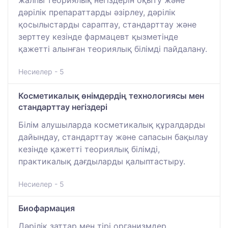
дәрілік препараттарды әзірлеу, дәрілік
қосылыстарды сараптау, стандарттау және
зерттеу кезінде фармацевт қызметінде
қажетті алынған теориялық білімді пайдалану.
Несиелер - 5
Косметикалық өнімдердің технологиясы мен
стандарттау негіздері
Білім алушыларда косметикалық құралдарды
дайындау, стандарттау және сапасын бақылау
кезінде қажетті теориялық білімді,
практикалық дағдыларды қалыптастыру.
Несиелер - 5
Биофармация
Дәрілік заттар мен тірі организмдер