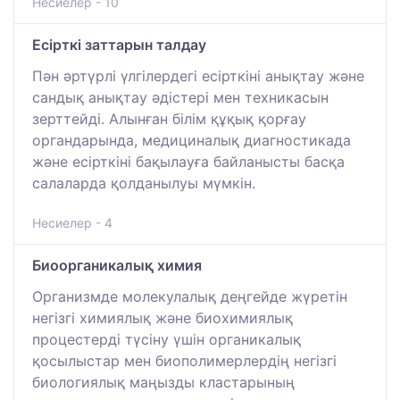
Несиелер - 10
Есірткі заттарын талдау
Пән әртүрлі үлгілердегі есірткіні анықтау және
сандық анықтау әдістері мен техникасын
зерттейді. Алынған білім құқық қорғау
органдарында, медициналық диагностикада
және есірткіні бақылауға байланысты басқа
салаларда қолданылуы мүмкін.
Несиелер - 4
Биоорганикалық химия
Организмде молекулалық деңгейде жүретін
негізгі химиялық және биохимиялық
процестерді түсіну үшін органикалық
қосылыстар мен биополимерлердің негізгі
биологиялық маңызды кластарының