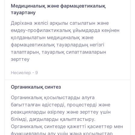
Медициналық және фармацевтикалық
тауартану
Дәріхана желісі арқылы сатылатын және
емдеу-профилактикалық ұйымдарда кеңінен
қолданылатын медициналық және
фармацевтикалық тауарлардың негізгі
талаптарын, тауарлық сипаттамаларын
зерттеу
Несиелер - 9
Органикалық синтез
Органикалық қосылыстарды алуға
бағытталған әдістерді, процестерді және
реакцияларды әзірлеу және зерттеу үшін
білімді, дағдыларды қалыптастыру.
Органикалық синтезде қажетті қасиеттер мен
функцияларды алу үшін жаңа қосылыстар