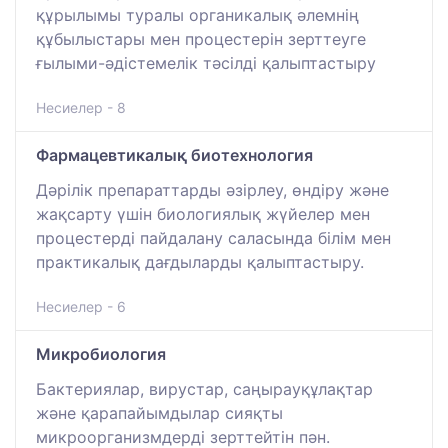
құрылымы туралы органикалық әлемнің
құбылыстары мен процестерін зерттеуге
ғылыми-әдістемелік тәсілді қалыптастыру
Несиелер - 8
Фармацевтикалық биотехнология
Дәрілік препараттарды әзірлеу, өндіру және
жақсарту үшін биологиялық жүйелер мен
процестерді пайдалану саласында білім мен
практикалық дағдыларды қалыптастыру.
Несиелер - 6
Микробиология
Бактериялар, вирустар, саңырауқұлақтар
және қарапайымдылар сияқты
микроорганизмдерді зерттейтін пән.