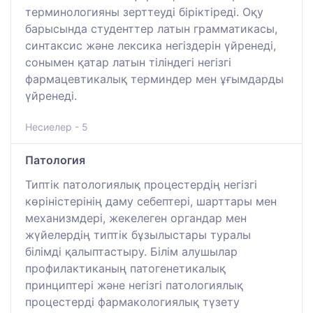
терминологияны зерттеуді біріктіреді. Оқу
барысында студенттер латын грамматикасы,
синтаксис және лексика негіздерін үйренеді,
сонымен қатар латын тіліндегі негізгі
фармацевтикалық терминдер мен ұғымдарды
үйренеді.
Несиелер - 5
Патология
Типтік патологиялық процестердің негізгі
көріністерінің даму себептері, шарттары мен
механизмдері, жекелеген органдар мен
жүйелердің типтік бұзылыстары туралы
білімді қалыптастыру. Білім алушылар
профилактиканың патогенетикалық
принциптері және негізгі патологиялық
процестерді фармакологиялық түзету