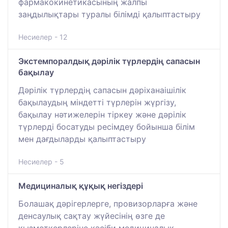
фармакокинетикасының жалпы
заңдылықтары туралы білімді қалыптастыру
Несиелер - 12
Экстемпоралдық дәрілік түрлердің сапасын
бақылау
Дәрілік түрлердің сапасын дәріханаішілік
бақылаудың міндетті түрлерін жүргізу,
бақылау нәтижелерін тіркеу және дәрілік
түрлерді босатуды ресімдеу бойынша білім
мен дағдыларды қалыптастыру
Несиелер - 5
Медициналық құқық негіздері
Болашақ дәрігерлерге, провизорларға және
денсаулық сақтау жүйесінің өзге де
қызметкерлеріне кәсіби медициналық