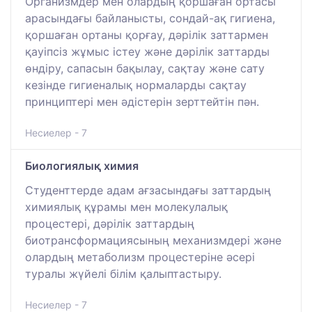
Организмдер мен олардың қоршаған ортасы
арасындағы байланысты, сондай-ақ гигиена,
қоршаған ортаны қорғау, дәрілік заттармен
қауіпсіз жұмыс істеу және дәрілік заттарды
өндіру, сапасын бақылау, сақтау және сату
кезінде гигиеналық нормаларды сақтау
принциптері мен әдістерін зерттейтін пән.
Несиелер - 7
Биологиялық химия
Студенттерде адам ағзасындағы заттардың
химиялық құрамы мен молекулалық
процестері, дәрілік заттардың
биотрансформациясының механизмдері және
олардың метаболизм процестеріне әсері
туралы жүйелі білім қалыптастыру.
Несиелер - 7