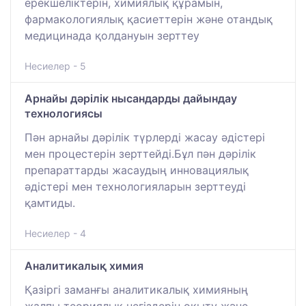
ерекшеліктерін, химиялық құрамын,
фармакологиялық қасиеттерін және отандық
медицинада қолдануын зерттеу
Несиелер - 5
Арнайы дәрілік нысандарды дайындау
технологиясы
Пән арнайы дәрілік түрлерді жасау әдістері
мен процестерін зерттейді.Бұл пән дәрілік
препараттарды жасаудың инновациялық
әдістері мен технологияларын зерттеуді
қамтиды.
Несиелер - 4
Аналитикалық химия
Қазіргі заманғы аналитикалық химияның
жалпы теориялық негіздерін оқыту және