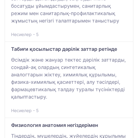
босатуды ұйымдастырумен, санитарлық
режим мен санитарлық-профилактикалық
жұмыстың негізгі талаптарымен таныстыру
Несиелер - 5
Табиғи қосылыстар дәрілік заттар ретінде
Өсімдік және жануар тектес дәрілік заттарды,
сондай-ақ олардың синтетикалық
аналогтарын жіктеу, химиялық құрылымы,
физика-химиялық қасиеттері, алу тәсілдері,
фармацевтикалық талдау туралы түсініктерді
қалыптастыру.
Несиелер - 5
Физиология анатомия негіздерімен
Тіндердің, мүшелердің, жүйелердің құрылымы