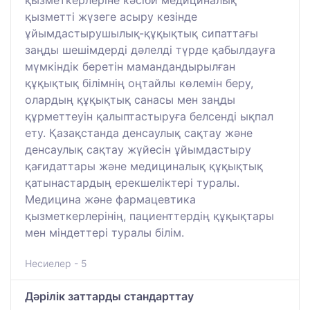
қызметті жүзеге асыру кезінде
ұйымдастырушылық-құқықтық сипаттағы
заңды шешімдерді дәлелді түрде қабылдауға
мүмкіндік беретін мамандандырылған
құқықтық білімнің оңтайлы көлемін беру,
олардың құқықтық санасы мен заңды
құрметтеуін қалыптастыруға белсенді ықпал
ету. Қазақстанда денсаулық сақтау және
денсаулық сақтау жүйесін ұйымдастыру
қағидаттары және медициналық құқықтық
қатынастардың ерекшеліктері туралы.
Медицина және фармацевтика
қызметкерлерінің, пациенттердің құқықтары
мен міндеттері туралы білім.
Несиелер - 5
Дәрілік заттарды стандарттау