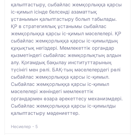
қалыптастыру, сыбайлас жемқорлыққа қарсы
іс-қимыл ісінде белсенді азаматтық
ұстанымын қалыптастыру болып табылады.
ҚР в стратегиялық ұстанымы сыбайлас
жемқорлыққа қарсы іс-қимыл мәселелері. ҚР
сыбайлас жемқорлыққа қарсы іс-қимылдың
құқықтық негіздері. Мемлекеттік органдар
қызметіндегі сыбайлас жемқорлықтың алдын
алу. Қоғамдық бақылау институттарының
түсінігі мен рөлі. БАҚ-тың мәселелердегі рөлі
сыбайлас жемқорлыққа қарсы іс-қимыл.
Сыбайлас жемқорлыққа қарсы іс-қимыл
мәселелері жөніндегі мемлекеттік
органдармен өзара әрекеттесу механизмдері.
Сыбайлас жемқорлыққа қарсы іс-қимылды
қалыптастыру мәдениеттер.
Несиелер - 5