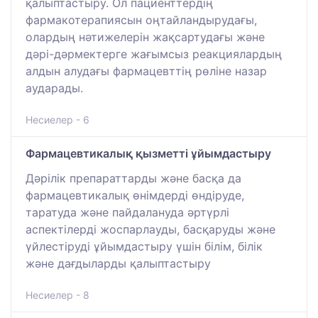
қалыптастыру. Ол пациенттердің
фармакотерапиясын оңтайландырудағы,
олардың нәтижелерін жақсартудағы және
дәрі-дәрмектерге жағымсыз реакциялардың
алдын алудағы фармацевттің рөліне назар
аударады.
Несиелер - 6
Фармацевтикалық қызметті ұйымдастыру
Дәрілік препараттарды және басқа да
фармацевтикалық өнімдерді өндіруде,
таратуда және пайдалануда әртүрлі
аспектілерді жоспарлауды, басқаруды және
үйлестіруді ұйымдастыру үшін білім, білік
және дағдыларды қалыптастыру
Несиелер - 8