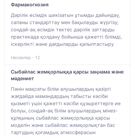
Фармакогнозия
Дәрілік өсімдік шикізатын ұтымды дайындау,
сапаны стандарттау мен бақылауды жүргізу,
сондай-ақ өсімдік тектес дәрілік заттарды
практикада қолдану бойынша қажетті білімді,
іскерлікті және дағдыларды қалыптастыру
Несиелер - 12
Сыбайлас жемқорлыққа қарсы заңнама және
мәдениет
Пәнін мақсаты білім алушылардың қазіргі
жағдайда мамандардың табысты кәсіби
қызметі үшін қажетті кәсіби құзыреттерге ие
болуы, сондай-ақ білім алушылардың мінез-
құлқының сыбайлас жемқорлыққа қарсы
моделін және сыбайлас жемқорлықтан бас
тартудың қоғамдық атмосферасын