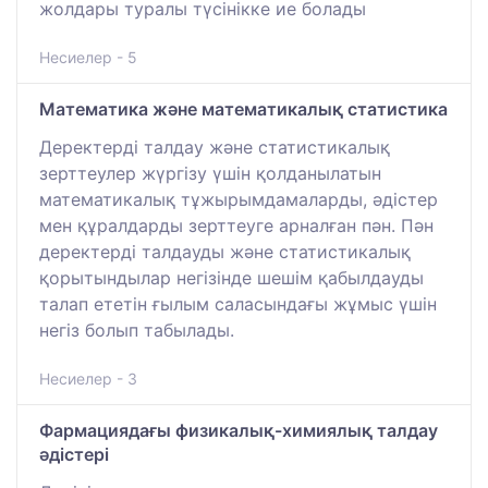
жолдары туралы түсінікке ие болады
Несиелер - 5
Математика және математикалық статистика
Деректерді талдау және статистикалық
зерттеулер жүргізу үшін қолданылатын
математикалық тұжырымдамаларды, әдістер
мен құралдарды зерттеуге арналған пән. Пән
деректерді талдауды және статистикалық
қорытындылар негізінде шешім қабылдауды
талап ететін ғылым саласындағы жұмыс үшін
негіз болып табылады.
Несиелер - 3
Фармациядағы физикалық-химиялық талдау
әдістері