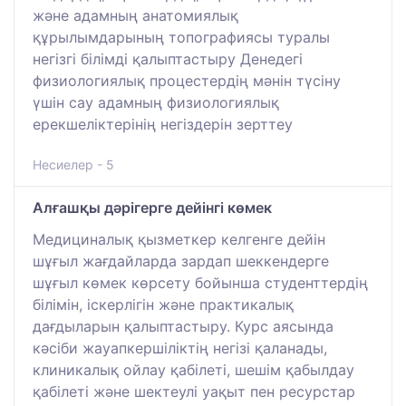
және адамның анатомиялық
құрылымдарының топографиясы туралы
негізгі білімді қалыптастыру Денедегі
физиологиялық процестердің мәнін түсіну
үшін сау адамның физиологиялық
ерекшеліктерінің негіздерін зерттеу
Несиелер - 5
Алғашқы дәрігерге дейінгі көмек
Медициналық қызметкер келгенге дейін
шұғыл жағдайларда зардап шеккендерге
шұғыл көмек көрсету бойынша студенттердің
білімін, іскерлігін және практикалық
дағдыларын қалыптастыру. Курс аясында
кәсіби жауапкершіліктің негізі қаланады,
клиникалық ойлау қабілеті, шешім қабылдау
қабілеті және шектеулі уақыт пен ресурстар