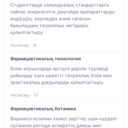
Студенттерде халықаралық стандарттарға
сәйкес өнеркәсіптік деңгейде препараттарды
өндірудің, әзірлеудің және сапасын
бақылаудың теориялық негіздерін
қалыптастыру.
Несиелер - 8
Фармацевтикалық технология
Білім алушыларда әртүрлі дәрілік түрлерді
дайындау үшін қажетті теориялық білім мен
практикалық дағдыларды қалыптастыру.
Несиелер - 13
Фармацевтикалық ботаника
Фармакогнозияны келесі зерттеу үшін күрделі
организм ретінде өсімдіктің дамуы мен