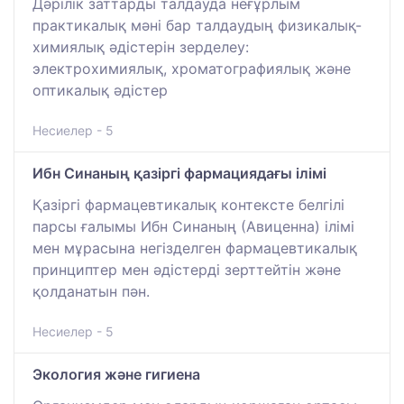
Дәрілік заттарды талдауда неғұрлым
практикалық мәні бар талдаудың физикалық-
химиялық әдістерін зерделеу:
электрохимиялық, хроматографиялық және
оптикалық әдістер
Несиелер - 5
Ибн Синаның қазіргі фармациядағы ілімі
Қазіргі фармацевтикалық контексте белгілі
парсы ғалымы Ибн Синаның (Авиценна) ілімі
мен мұрасына негізделген фармацевтикалық
принциптер мен әдістерді зерттейтін және
қолданатын пән.
Несиелер - 5
Экология және гигиена