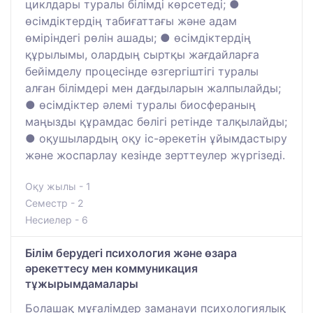
циклдары туралы білімді көрсетеді; ●
өсімдіктердің табиғаттағы және адам
өміріндегі рөлін ашады; ● өсімдіктердің
құрылымы, олардың сыртқы жағдайларға
бейімделу процесінде өзгергіштігі туралы
алған білімдері мен дағдыларын жалпылайды;
● өсімдіктер әлемі туралы биосфераның
маңызды құрамдас бөлігі ретінде талқылайды;
● оқушылардың оқу іс-әрекетін ұйымдастыру
және жоспарлау кезінде зерттеулер жүргізеді.
Оқу жылы - 1
Семестр - 2
Несиелер - 6
Білім берудегі психология және өзара
әрекеттесу мен коммуникация
тұжырымдамалары
Болашақ мұғалімдер заманауи психологиялық