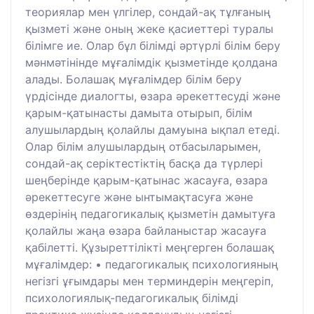
теориялар мен үлгілер, сондай-ақ тұлғаның
қызметі және оның жеке қасиеттері туралы
білімге ие. Олар бұл білімді әртүрлі білім беру
мәнмәтінінде мұғалімдік қызметінде қолдана
алады. Болашақ мұғалімдер білім беру
үрдісінде диалогты, өзара әрекеттесуді және
қарым-қатынасты дамыта отырып, білім
алушылардың қолайлы дамуына ықпал етеді.
Олар білім алушылардың отбасыларымен,
сондай-ақ серіктестіктің басқа да түрлері
шеңберінде қарым-қатынас жасауға, өзара
әрекеттесуге және ынтымақтасуға және
өздерінің педагогикалық қызметін дамытуға
қолайлы жаңа өзара байланыстар жасауға
қабілетті. Құзыреттілікті меңгерген болашақ
мұғалімдер: • педагогикалық психологияның
негізгі ұғымдары мен терминдерін меңгеріп,
психологиялық-педагогикалық білімді