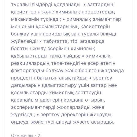
туралы ілімдерді қолданады, • заттардың
қасиеттерін және химиялық процестердің
механизмін түсінеді; • химиялық элементтер
мен оның қосылыстарының қасиеттерін
болжау үшін периодтық заң туралы білімді
жүйелейді; • табиғатта, тірі ағзаларда
болатын жылу әсерімен химиялық
құбылыстарды талқылайды; • химиялық
реакциялардың тепе-теңдігіне әсер ететін
факторларды болжау және берілген жағдайда
процестің бағытын анықтайды; • зерттеу
дағдыларын қалыптастыру үшін заттар мен
қосылыстарды химиялық зерттеудің
қарапайым әдістерін қолдана отырып,
эксперименттерді жоспарлайды және
жүргізеді; • зерттеу деректерін жинауды,
өңдеуді және түсіндіруді жүзеге асырады.
Оқу жылы - 2