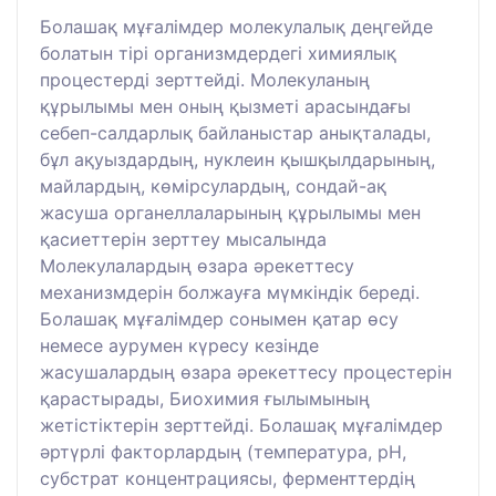
Болашақ мұғалімдер молекулалық деңгейде
болатын тірі организмдердегі химиялық
процестерді зерттейді. Молекуланың
құрылымы мен оның қызметі арасындағы
себеп-салдарлық байланыстар анықталады,
бұл ақуыздардың, нуклеин қышқылдарының,
майлардың, көмірсулардың, сондай-ақ
жасуша органеллаларының құрылымы мен
қасиеттерін зерттеу мысалында
Молекулалардың өзара әрекеттесу
механизмдерін болжауға мүмкіндік береді.
Болашақ мұғалімдер сонымен қатар өсу
немесе аурумен күресу кезінде
жасушалардың өзара әрекеттесу процестерін
қарастырады, Биохимия ғылымының
жетістіктерін зерттейді. Болашақ мұғалімдер
әртүрлі факторлардың (температура, рН,
субстрат концентрациясы, ферменттердің