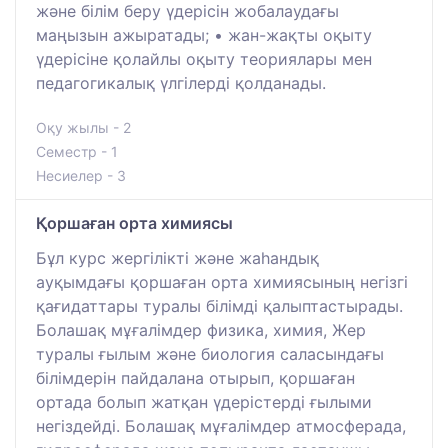
және білім беру үдерісін жобалаудағы
маңызын ажыратады; • жан-жақты оқыту
үдерісіне қолайлы оқыту теориялары мен
педагогикалық үлгілерді қолданады.
Оқу жылы - 2
Семестр - 1
Несиелер - 3
Қоршаған орта химиясы
Бұл курс жергілікті және жаһандық
ауқымдағы қоршаған орта химиясының негізгі
қағидаттары туралы білімді қалыптастырады.
Болашақ мұғалімдер физика, химия, Жер
туралы ғылым және биология саласындағы
білімдерін пайдалана отырып, қоршаған
ортада болып жатқан үдерістерді ғылыми
негіздейді. Болашақ мұғалімдер атмосферада,