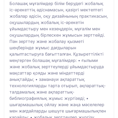
Болашақ мұғалімдер білім берудегі жобалық
іс-әрекеттің әдіснамасын, қазіргі мектептегі
жобалар әдісін, оқу дизайнының практикасын,
оқушылардың жобалық іс-әрекетін
ұйымдастыру мен кезеңдерін, мұғалім мен
оқушылардың бірлескен жұмысын зерттейді.
Пән зерттеу және жобалау қызметі
шеңберінде жұмыс дағдыларын
қалыптастыруға бағытталған. Құзыреттілікті
меңгерген болашақ мұғалімдер: • ғылыми
және жобалық зерттеулерді ұйымдастыруда
мақсаттар қояды және міндеттерді
анықтайды; • заманауи ақпараттық
технологияларды тарта отырып, ақпараттық-
талдамалық және ақпараттық-
библиографиялық жұмыс жүргізеді; •
шығармашылық ойлау және жаңа мәселелер
мен жағдайларды шешуге шығармашылықпен
қарайды; • жобалық зерттеулер жүргізу