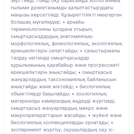
зерттейді. Пәнді оқу барысында зоологияның
ғылыми дүниетанымды қалыптастырудағы
маңызы көрсетіледі. Құзыреттілікті меңгерген
болашақ мұғалімдер: • арнайы
терминологияны қолдана отырып,
омыртқасыздардың анатомиялық-
морфологиялық, физиологиялық, экологиялық
ерекшеліктерін сипаттайды; • салыстырмалы
талдау негізінде омыртқасыздар
құрылымының қарабайыр және прогрессивті
ерекшеліктерін анықтайды; • омыртқасыз
жануарлардың таксономиялық байланысын
анықтайды және жіктейді; • биологиялық
объектілерді бақылайды; • зоологиялық
материалды камералдық өңдеуді жүргізеді,
омыртқасыз жануарлардың микро және
макропрепараттарын жасайды; • жүйелі және
биологиялық коллекцияларды орнатады; •
эксперимент жүргізу, оқушылардың оқу іс-