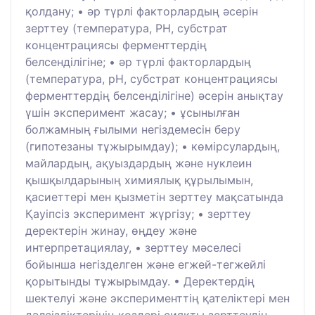
қолдану; • әр түрлі факторлардың әсерін
зерттеу (температура, РН, субстрат
концентрациясы ферменттердің
белсенділігіне; • әр түрлі факторлардың
(температура, рН, субстрат концентрациясы
ферменттердің белсенділігіне) әсерін анықтау
үшін эксперимент жасау; • ұсынылған
болжамның ғылыми негіздемесін беру
(гипотезаны тұжырымдау); • көмірсулардың,
майлардың, ақуыздардың және нуклеин
қышқылдарының химиялық құрылымын,
қасиеттері мен қызметін зерттеу мақсатында
Қауіпсіз эксперимент жүргізу; • зерттеу
деректерін жинау, өңдеу және
интерпретациялау, • зерттеу мәселесі
бойынша негізделген және егжей-тегжейлі
қорытынды тұжырымдау. • Деректердің
шектелуі және эксперименттің қателіктері мен
дәлсіздіктерінің көздері сияқты зерттеудің