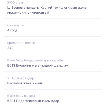
ЖОО атауы
Ш.Есенов атындағы Каспий технологиялар және
инжиниринг университеті
Оқу мерзімі
4 года
Кредиттер көлемі
240
Білім беру бағдарламаларының тобы
B013 Биология мұғалімдерін даярлау
ҰБТ-дағы пәндер
Биология және Химия
Білім беру саласы
6B01 Педагогикалық ғылымдар