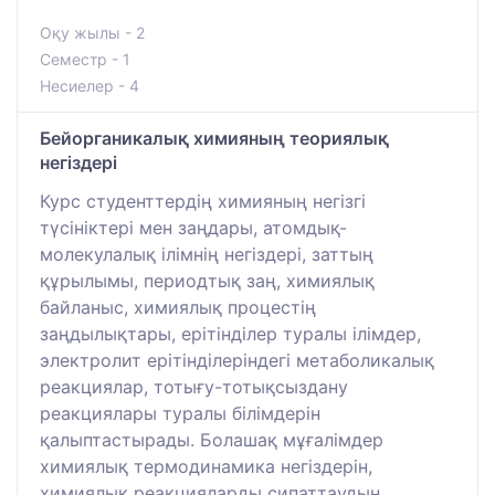
Оқу жылы - 2
Семестр - 1
Несиелер - 4
Бейорганикалық химияның теориялық
негіздері
Курс студенттердің химияның негізгі
түсініктері мен заңдары, атомдық-
молекулалық ілімнің негіздері, заттың
құрылымы, периодтық заң, химиялық
байланыс, химиялық процестің
заңдылықтары, ерітінділер туралы ілімдер,
электролит ерітінділеріндегі метаболикалық
реакциялар, тотығу-тотықсыздану
реакциялары туралы білімдерін
қалыптастырады. Болашақ мұғалімдер
химиялық термодинамика негіздерін,
химиялық реакцияларды сипаттаудың