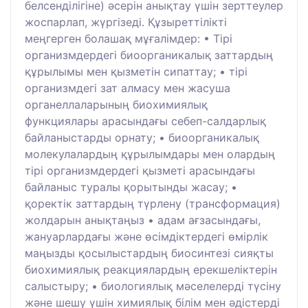
белсенділігіне) әсерін анықтау үшін зерттеулер
жоспарлап, жүргізеді. Құзыреттілікті
меңгерген болашақ мұғалімдер: • Тірі
организмдердегі биоорганикалық заттардың
құрылымы мен қызметін сипаттау; • тірі
организмдегі зат алмасу мен жасуша
органеллаларының биохимиялық
функциялары арасындағы себеп-салдарлық
байланыстарды орнату; • биоорганикалық
молекулалардың құрылымдары мен олардың
тірі организмдердегі қызметі арасындағы
байланыс туралы қорытынды жасау; •
қоректік заттардың түрлену (трансформация)
жолдарын анықтаңыз • адам ағзасындағы,
жануарлардағы және өсімдіктердегі өмірлік
маңызды қосылыстардың биосинтезі сияқты
биохимиялық реакциялардың ерекшеліктерін
салыстыру; • биологиялық мәселелерді түсіну
және шешу үшін химиялық білім мен әдістерді