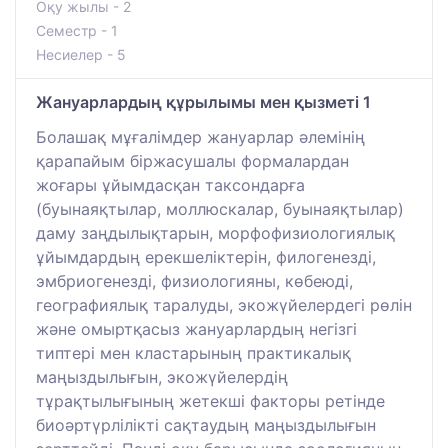
Оқу жылы - 2
Семестр - 1
Несиелер - 5
Жануарлардың құрылымы мен қызметі 1
Болашақ мұғалімдер жануарлар әлемінің
қарапайым біржасушалы формалардан
жоғары ұйымдасқан таксондарға
(буынаяқтылар, моллюскалар, буынаяқтылар)
даму заңдылықтарын, морфофизиологиялық
ұйымдардың ерекшеліктерін, филогенезді,
эмбриогенезді, физиологияны, көбеюді,
географиялық таралуды, экожүйелердегі рөлін
және омыртқасыз жануарлардың негізгі
типтері мен кластарының практикалық
маңыздылығын, экожүйелердің
тұрақтылығының жетекші факторы ретінде
биоәртүрлілікті сақтаудың маңыздылығын