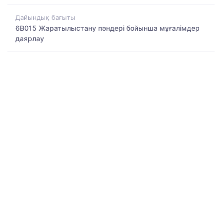
Дайындық бағыты
6B015 Жаратылыстану пәндері бойынша мұғалімдер
даярлау