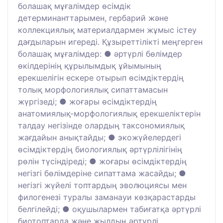
болашақ мұғалімдер өсімдік
детерминанттарымен, гербарий және
коллекциялық материалдармен жұмыс істеу
дағдыларын игереді. Құзыреттілікті меңгерген
болашақ мұғалімдер: ● әртүрлі бөлімдер
өкілдерінің құрылымдық ұйымының
ерекшелігін ескере отырып өсімдіктердің
толық морфологиялық сипаттамасын
жүргізеді; ● жоғары өсімдіктердің
анатомиялық-морфологиялық ерекшеліктерін
талдау негізінде олардың таксономиялық
жағдайын анықтайды; ● экожүйелердегі
өсімдіктердің биологиялық әртүрлілігінің
рөлін түсіндіреді; ● жоғары өсімдіктердің
негізгі бөлімдеріне сипаттама жасайды; ●
негізгі жүйелі топтардың эволюциясы мен
филогенезі туралы заманауи көзқарастарды
белгілейді; ● оқушылармен табиғатқа әртүрлі
биотоптарда және жылдың әртүрлі