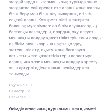
жағдайларда шығармашылық тұрғыда және
жағдаятқа сай әрекет ете алады және жалпы
білім беру мен білім алушылардың игілігін
сақтай алады. Құзыреттілікті меңгерген
болашақ мұғалімдер: әр білім алушылардың
бастапқы кезеңдерін, олардың оқу әлеуеті
мен нақты қолдау қажеттіліктерін тани алады;
өз білім алушыларына нақты қолдау,
жетекшілік ету, оқыту және бағалауға
қатысты жеке қажеттіліктерін қарастыра
алады; инклюзия мен нақты қолдау көрсету
үшін әртүрлі әдіснамалық шешімдермен
танысады.
Оқу жылы - 1
Семестр - 2
Несиелер - 3
Өсімдік ағзасының құрылымы мен қызметі