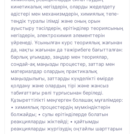
кинетикалық негіздерін, оларды жеделдету
әдістері мен механизмдерін, химиялық тепе-
теңдік туралы ілімді және оның орын
ауыстыру тәсілдерін, ерітінділер теориясының
негіздерін, электрохимия элементтерін
үйренеді. Ұсынылған курс теориялық жағынан
да, нақты жағынан да тәжірибеге бағытталған:
барлық ұғымдар, заңдар мен теориялар,
сондай-ақ маңызды процестер, заттар мен
материалдар олардың практикалық
маңыздылығы, заттарды күнделікті өмірде
қолдану және олардың тірі және жансыз
табиғаттағы рөлі тұрғысынан беріледі.
Құзыреттілікті меңгерген болашақ мұғалімдер:
• химиялық процестердің мүмкіндіктерін
болжайды; • сулы ерітінділерде болатын
реакцияларды жіктейді; • қайтымды
реакцияларды жүргізудің оңтайлы шарттарын