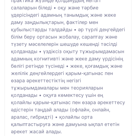
практика жүзінде қолданудың негізгі
салаларын біледі • оқу және тәрбие
үдерісіндегі адамның танымдық және жеке
даму заңдылықтарын, фактілер мен
құбылыстарды талдайды • әр түрлі деңгейдегі
білім беру ортасын жобалау, сараптау және
түзету мәселелерін шешуде кешенді тәсілді
қолданады • үздіксіз оқыту тұжырымдамасын
адамның когнитивті және жеке даму үрдісінің
бөлігі ретінде түсінеді • жеке, қоғамдық және
желілік деңгейлердегі қарым-қатынас пен
өзара әрекеттестіктің негізгі
тұжырымдамалары мен теорияларын
қолданады • оқуға көмектесу үшін ең
қолайлы қарым-қатынас пен өзара әрекеттесу
әдістерін таңдай алады (офлайн, онлайн,
аралас, гибридті) • қолайлы орта
қалыптастыруға және дамуына ықпал ететін
әрекет жасай алады.