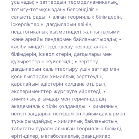
ұсынады; • заттардың термодинамикалық,
тотығу‑тотықсыздану белсенділігін
салыстырады; • алған теориялық білімдерін,
іскерліктерін, дағдыларын өзінің
педагогикалық қызметіндегі жалпы ғылыми
және арнайы пәндермен байланыстырады; •
кәсіби міндеттерді шешу кезінде алған
білімдерін, іскерліктерін, дағдылары мен
құзыреттерін жүйелейді; • зерттеу
дағдыларын қалыптастыру үшін заттар мен
қосылыстарды химиялық зерттеудің
қарапайым әдістерін қолдана отырып,
эксперименттер жүргізуге үйретеді; •
химиялық ұғымдар мен терминдердің
академиялық тілін қолданады; • химияның
негізгі заңдарын негізделген пайымдаулармен
тұжырымдайды; • химиялық байланыстың
табиғаты туралы алынған теориялық білімді,
ерітінділер, метаболикалық реакциялар