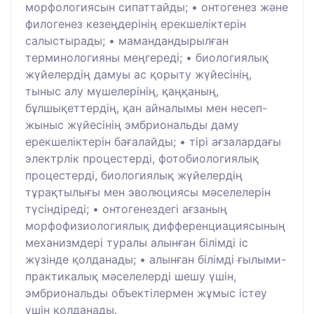
морфологиясын сипаттайды; • онтогенез және
филогенез кезеңдерінің ерекшеліктерін
салыстырады; • мамандандырылған
терминологияны меңгереді; • биологиялық
жүйелердің дамуы ас қорыту жүйесінің,
тыныс алу мүшелерінің, қаңқаның,
бұлшықеттердің, қан айналымы мен несеп-
жыныс жүйесінің эмбриональды даму
ерекшеліктерін бағалайды; • тірі ағзалардағы
электрлік процестерді, фотобиологиялық
процестерді, биологиялық жүйелердің
тұрақтылығы мен эволюциясы мәселелерін
түсіндіреді; • онтогенездегі ағзаның
морфофизиологиялық дифференциациясының
механизмдері туралы алынған білімді іс
жүзінде қолданады; • алынған білімді ғылыми-
практикалық мәселелерді шешу үшін,
эмбриональды объектілермен жұмыс істеу
үшін қолданады.