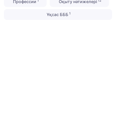
1
12
Профессии
Оқыту нәтижелері
1
Ұқсас БББ