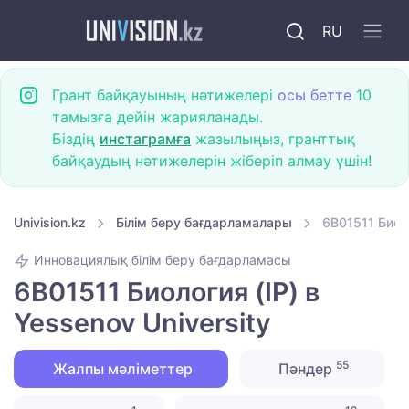
RU
Грант байқауының нәтижелері
осы бетте
10
тамызға дейін жарияланады.
Біздің
инстаграмға
жазылыңыз, гранттық
байқаудың нәтижелерін жіберіп алмау үшін!
Univision.kz
Білім беру бағдарламалары
6B01511 Биоло
Инновациялық білім беру бағдарламасы
6B01511 Биология (IP) в
Yessenov University
55
Жалпы мәліметтер
Пәндер