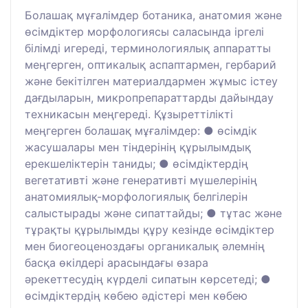
Болашақ мұғалімдер ботаника, анатомия және
өсімдіктер морфологиясы саласында іргелі
білімді игереді, терминологиялық аппаратты
меңгерген, оптикалық аспаптармен, гербарий
және бекітілген материалдармен жұмыс істеу
дағдыларын, микропрепараттарды дайындау
техникасын меңгереді. Құзыреттілікті
меңгерген болашақ мұғалімдер: ● өсімдік
жасушалары мен тіндерінің құрылымдық
ерекшеліктерін таниды; ● өсімдіктердің
вегетативті және генеративті мүшелерінің
анатомиялық-морфологиялық белгілерін
салыстырады және сипаттайды; ● тұтас және
тұрақты құрылымды құру кезінде өсімдіктер
мен биогеоценоздағы органикалық әлемнің
басқа өкілдері арасындағы өзара
әрекеттесудің күрделі сипатын көрсетеді; ●
өсімдіктердің көбею әдістері мен көбею