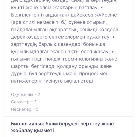
күшті және әлсіз жақтарын бағалау; •
Белгіленген (таңдалған) дәйексөз жүйесіне
(apa стилі немесе т. б.) сүйене отырып,
пайдаланылған ақпараттың сенімді көздерін
дереккөздерге сілтемелермен құжаттау; •
зерттеудің барлық кезеңдері бойынша
құрылымдалған және нақты есеп жасау; •
ғылыми тілді, пәндік терминологияны және
шартты белгілерді қолдану орынды және
дұрыс, бұл зерттеудің мәні, процесі мен
нәтижелерін түсінуге ықпал етеді
Оқу жылы - 2
Семестр - 2
Несиелер - 5
Биологиялық білім берудегі зерттеу және
жобалау қызметі