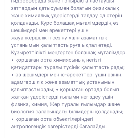
гидросферада және топырақта ластаушы
заттардың қатысуымен болатын физикалық
және химиялық үдерістерді талдау әдістерін
қолданады. Курс болашақ мұғалімдердің өз
шешімдері мен әрекеттері үшін
жауапкершілікті сезіну үшін азаматтық
ұстанымын қалыптастыруға ықпал етеді.
Құзыреттілікті меңгерген болашақ мұғалімдер:
• қоршаған орта химиясының негізгі
қағидаттары туралы түсінік қалыптастырады;
• өз шешімдері мен іс-әрекеттері үшін өзінің
адамгершілік және азаматтық ұстанымын
қалыптастырады; • қоршаған ортада болып
жатқан үдерістерді ғылыми негіздеу үшін
физика, химия, Жер туралы ғылымдар және
биология саласындағы білімдерін қолданады;
• қоршаған орта объектілеріндегі
антропогендік өзгерістерді бағалайды.