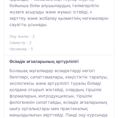
бойынша білім алушылардың тәлімгерлігін
жүзеге асырады және жұмыс істейді; •
зерттеу және жобалау қызметінің нәтижелерін
сауатты ұсынады.
Оқу жылы - 2
Семестр - 2
Несиелер - 5
Өсімдік ағзаларының әртүрлілігі
Болашақ мұғалімдер өсімдіктерді негізгі
белгілері, сипаттамалары, кеңістіктік таралуы,
экологиясы және әртүрлілігі туралы білімді
қолдана отырып жіктейді, олардың тіршілік
формаларын, интродукциясын, тіршілік
филогенезін сипаттайды, өсімдік ағзаларының
шығу орталықтары мен практикалық
маңыздылығын зерттейді. Пәнді оқу курсында