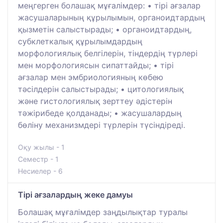
меңгерген болашақ мұғалімдер: • тірі ағзалар
жасушаларының құрылымын, органоидтардың
қызметін салыстырады; • органоидтардың,
субклеткалық құрылымдардың
морфологиялық белгілерін, тіндердің түрлері
мен морфологиясын сипаттайды; • тірі
ағзалар мен эмбриологияның көбею
тәсілдерін салыстырады; • цитологиялық
және гистологиялық зерттеу әдістерін
тәжірибеде қолданады; • жасушалардың
бөліну механизмдері түрлерін түсіндіреді.
Оқу жылы - 1
Семестр - 1
Несиелер - 6
Тірі ағзалардың жеке дамуы
Болашақ мұғалімдер заңдылықтар туралы