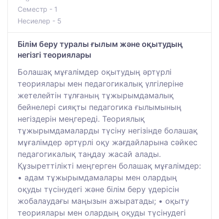
Семестр - 1
Несиелер - 5
Білім беру туралы ғылым және оқытудың
негізгі теориялары
Болашақ мұғалімдер оқытудың әртүрлі
теориялары мен педагогикалық үлгілеріне
жетелейтін тұлғаның тұжырымдамалық
бейнелері сияқты педагогика ғылымының
негіздерін меңгереді. Теориялық
тұжырымдамаларды түсіну негізінде болашақ
мұғалімдер әртүрлі оқу жағдайларына сәйкес
педагогикалық таңдау жасай алады.
Құзыреттілікті меңгерген болашақ мұғалімдер:
• адам тұжырымдамалары мен олардың
оқуды түсінудегі және білім беру үдерісін
жобалаудағы маңызын ажыратады; • оқыту
теориялары мен олардың оқуды түсінудегі