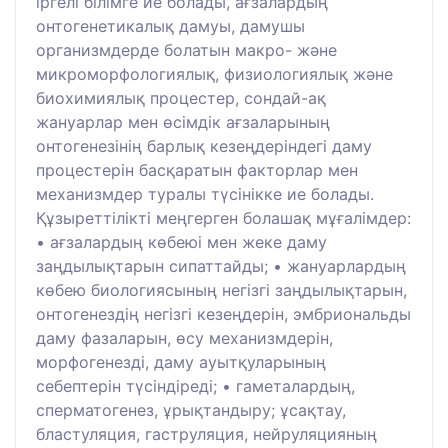
іргелі білімге ие болады, ағзалардың
онтогенетикалық дамуы, дамушы
организмдерде болатын макро- және
микроморфологиялық, физиологиялық және
биохимиялық процестер, сондай-ақ
жануарлар мен өсімдік ағзаларының
онтогенезінің барлық кезеңдеріндегі даму
процестерін басқаратын факторлар мен
механизмдер туралы түсінікке ие болады.
Құзыреттілікті меңгерген болашақ мұғалімдер:
• ағзалардың көбеюі мен жеке даму
заңдылықтарын сипаттайды; • жануарлардың
көбею биологиясының негізгі заңдылықтарын,
онтогенездің негізгі кезеңдерін, эмбриональды
даму фазаларын, өсу механизмдерін,
морфогенезді, даму ауытқуларының
себептерін түсіндіреді; • гаметалардың,
сперматогенез, ұрықтандыру; ұсақтау,
бластуляция, гаструляция, нейруляцияның