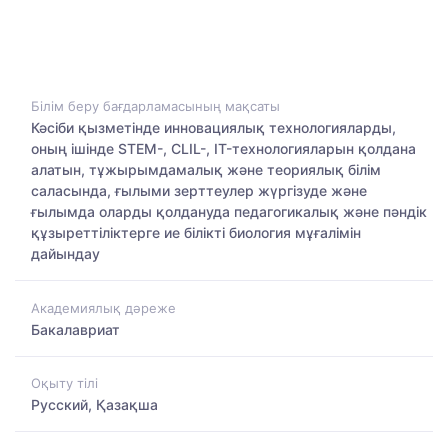
Білім беру бағдарламасының мақсаты
Кәсіби қызметінде инновациялық технологияларды,
оның ішінде STEM-, CLIL-, IT-технологияларын қолдана
алатын, тұжырымдамалық және теориялық білім
саласында, ғылыми зерттеулер жүргізуде және
ғылымда оларды қолдануда педагогикалық және пәндік
құзыреттіліктерге ие білікті биология мұғалімін
дайындау
Академиялық дәреже
Бакалавриат
Оқыту тілі
Русский, Қазақша