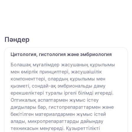
Пәндер
Цитология, гистология және эмбриология
Болашақ мұғалімдер жасушаның құрылымы
мен өмірлік принциптері, жасушаішілік
компоненттері, олардың құрылымы мен
қызметі, сондай-ақ эмбриональды даму
ерекшеліктері туралы іргелі білімді игереді.
Оптикалық аспаптармен жұмыс істеу
дағдылары бар, гистопрепараттармен және
бекітілген материалдармен жұмыс істей
алады, микропрепараттарды дайындау
техникасын меңгереді. Құзыреттілікті