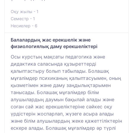
Оқу жылы - 1
Семестр - 1
Несиелер - 6
Балалардың жас ерекшелік және
физиологиялық даму ерекшеліктері
Осы курстың мақсаты педагогика және
дидактика саласында құзыреттерді
қалыптастыру болып табылады. Болашақ
мұғалімдер психиканың қалыптасуымен, оның
қызметімен және даму заңдылықтарымен
танысады. Болашақ мұғалімдер білім
алушылардың даумын бақылай алады және
соған сай жас ерекшеліктеріне сәйкес оқу
үрдістерін жоспарлап, жүзеге асыра алады
және білім алушылардың жеке қажеттіліктерін
ескере алады. Болашақ мұғалімдер әр түрлі