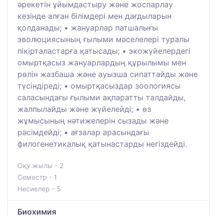
әрекетін ұйымдастыру және жоспарлау
кезінде алған білімдері мен дағдыларын
қолданады; • жануарлар патшалығы
эволюциясының ғылыми мәселелері туралы
пікірталастарға қатысады; • экожүйелердегі
омыртқасыз жануарлардың құрылымы мен
рөлін жазбаша және ауызша сипаттайды және
түсіндіреді; • омыртқасыздар зоологиясы
саласындағы ғылыми ақпаратты талдайды,
жалпылайды және жүйелейді; • өз
жұмысының нәтижелерін сызады және
рәсімдейді; • ағзалар арасындағы
филогенетикалық қатынастарды негіздейді.
Оқу жылы - 2
Семестр - 1
Несиелер - 5
Биохимия