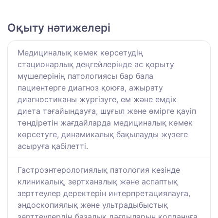
Оқыту нәтижелері
Медициналық көмек көрсетудің
стационарлық деңгейлерінде ас қорыту
мүшелерінің патологиясы бар бала
пациентерге диагноз қоюға, ажырату
диагностиканы жүргізуге, ем және емдік
диета тағайындауға, шұғыл және өмірге қауіп
төндіретін жағдайларда медициналық көмек
көрсетуге, динамикалық бақылауды жүзеге
асыруға қабілетті.
Гастроэнтерологиялық патология кезінде
клиникалық, зертханалық және аспаптық
зерттеулер деректерін интерпретациялауға,
эндоскопиялық және ультрадыбыстық
зерттеулердің базалық дағдыларын қолдануға