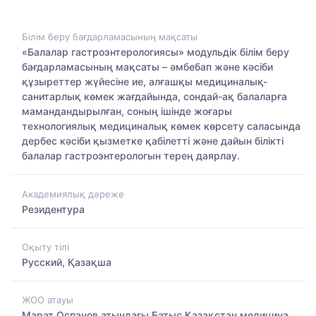
Білім беру бағдарламасының мақсаты
«Балалар гастроэнтерологиясы» модульдік білім беру
бағдарламасының мақсаты – әмбебап және кәсіби
құзыреттер жүйесіне ие, алғашқы медициналық-
санитарлық көмек жағдайында, сондай-ақ балаларға
мамандандырылған, соның ішінде жоғары
технологиялық медициналық көмек көрсету саласында
дербес кәсіби қызметке қабілетті және дайын білікті
балалар гастроэнтерологын терең даярлау.
Академиялық дәреже
Резидентура
Оқыту тілі
Русский, Қазақша
ЖОО атауы
Марат Оспанов атындағы Батыс Қазақстан медицина