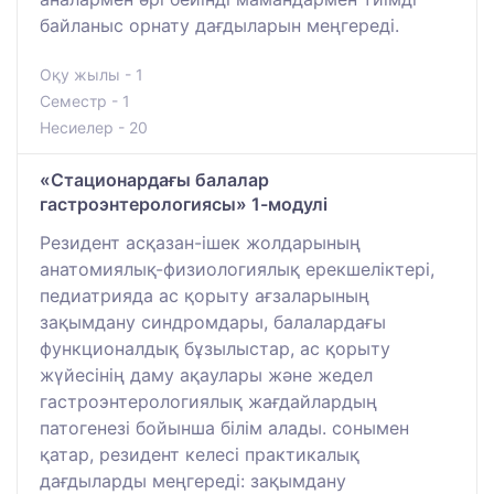
байланыс орнату дағдыларын меңгереді.
Оқу жылы - 1
Семестр - 1
Несиелер - 20
«Стационардағы балалар
гастроэнтерологиясы» 1-модулі
Резидент асқазан-ішек жолдарының
анатомиялық-физиологиялық ерекшеліктері,
педиатрияда ас қорыту ағзаларының
зақымдану синдромдары, балалардағы
функционалдық бұзылыстар, ас қорыту
жүйесінің даму ақаулары және жедел
гастроэнтерологиялық жағдайлардың
патогенезі бойынша білім алады. сонымен
қатар, резидент келесі практикалық
дағдыларды меңгереді: зақымдану