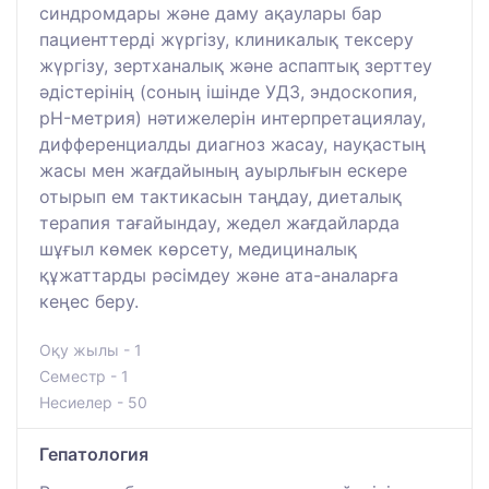
синдромдары және даму ақаулары бар
пациенттерді жүргізу, клиникалық тексеру
жүргізу, зертханалық және аспаптық зерттеу
әдістерінің (соның ішінде УДЗ, эндоскопия,
pH-метрия) нәтижелерін интерпретациялау,
дифференциалды диагноз жасау, науқастың
жасы мен жағдайының ауырлығын ескере
отырып ем тактикасын таңдау, диеталық
терапия тағайындау, жедел жағдайларда
шұғыл көмек көрсету, медициналық
құжаттарды рәсімдеу және ата-аналарға
кеңес беру.
Оқу жылы - 1
Семестр - 1
Несиелер - 50
Гепатология