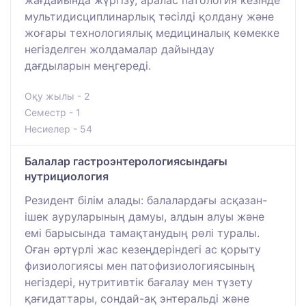
жағдайында жүргізу, аралас патология кезінде
мультидисциплинарлық тәсілді қолдану және
жоғары технологиялық медициналық көмекке
негізделген жолдамалар дайындау
дағдыларын меңгереді.
Оқу жылы - 2
Семестр - 1
Несиелер - 54
Балалар гастроэнтерологиясындағы
нутрициология
Резидент білім алады: балалардағы асқазан-
ішек ауруларының дамуы, алдын алуы және
емі барысында тамақтанудың рөлі туралы.
Оған әртүрлі жас кезеңдеріндегі ас қорыту
физиологиясы мен патофизиологиясының
негіздері, нутритивтік бағалау мен түзету
қағидаттары, сондай-ақ энтеральді және