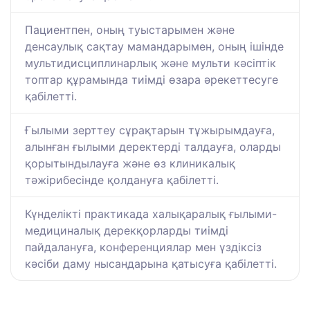
Пациентпен, оның туыстарымен және
денсаулық сақтау мамандарымен, оның ішінде
мультидисциплинарлық және мульти кәсіптік
топтар құрамында тиімді өзара әрекеттесуге
қабілетті.
Ғылыми зерттеу сұрақтарын тұжырымдауға,
алынған ғылыми деректерді талдауға, оларды
қорытындылауға және өз клиникалық
тәжірибесінде қолдануға қабілетті.
Күнделікті практикада халықаралық ғылыми-
медициналық дерекқорларды тиімді
пайдалануға, конференциялар мен үздіксіз
кәсіби даму нысандарына қатысуға қабілетті.