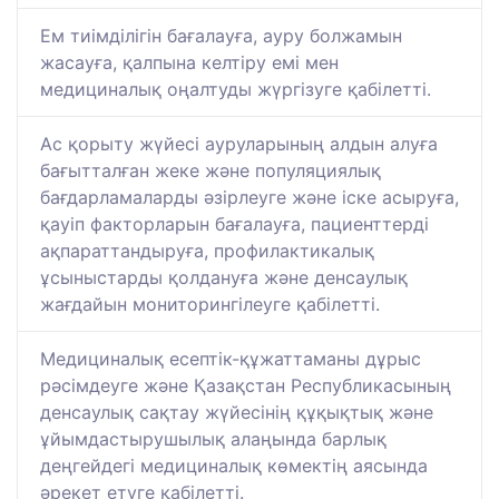
Ем тиімділігін бағалауға, ауру болжамын
жасауға, қалпына келтіру емі мен
медициналық оңалтуды жүргізуге қабілетті.
Ас қорыту жүйесі ауруларының алдын алуға
бағытталған жеке және популяциялық
бағдарламаларды әзірлеуге және іске асыруға,
қауіп факторларын бағалауға, пациенттерді
ақпараттандыруға, профилактикалық
ұсыныстарды қолдануға және денсаулық
жағдайын мониторингілеуге қабілетті.
Медициналық есептік-құжаттаманы дұрыс
рәсімдеуге және Қазақстан Республикасының
денсаулық сақтау жүйесінің құқықтық және
ұйымдастырушылық алаңында барлық
деңгейдегі медициналық көмектің аясында
әрекет етуге қабілетті.