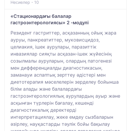
Несиелер - 10
«Стационардағы балалар
гастроэнтерологиясы» 2 -модулі
Резидент гастриттер, асқазанның ойық жара
ауруы, панкреатиттер, муковисцидоз,
целиакия, ішек аурулары, паразиттік
инвазиялар сияқты асқазан-ішек жүйесінің
созылмалы ауруларын, олардың патогенезі
мен дифференциалды диагностикасын,
заманауи аспаптық зерттеу әдістері мен
диетотерапия мәселелерін зерделеу бойынша
білім алады және балалардағы
гастроэнтерологиялық аурулардың ауыр және
асқынған түрлерін бағалау, кешенді
диагностикалық деректерді
интерпретациялау, жеке емдеу сызбаларын
әзірлеу, науқастарды тәулік бойы бақылау