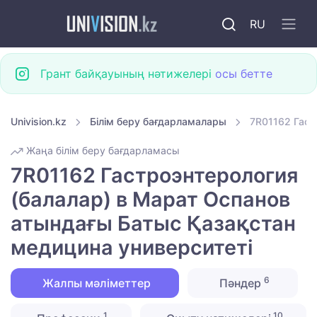
RU
Грант байқауының нәтижелері
осы бетте
Univision.kz
Білім беру бағдарламалары
7R01162 Гаст
Жаңа білім беру бағдарламасы
7R01162 Гастроэнтерология
(балалар) в Марат Оспанов
атындағы Батыс Қазақстан
медицина университеті
6
Жалпы мәліметтер
Пәндер
1
10