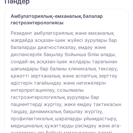
Пәндер
Амбулаториялық-емханалық балалар
гастроэнтерологиясы
Резидент амбулаториялық және емханалық
жағдайда асқазан-ішек жүйесі аурулары бар
балаларды диагностикалау, емдеу және
диспансерлік бақылау бойынша білім алады,
сондай-ақ асқазан-ішек жолдары тарапынан
шағымдары бар баланы клиникалық тексеру,
қажетті зертханалық және аспаптық зерттеу
әдістерін тағайындау және нәтижелерін
интерпретациялау, созылмалы
гастроэнтерологиялық аурулары бар
пациенттерді жүргізу, жеке емдеу тактикасын
таңдау, динамикалық бақылау жүргізу,
профилактикалық шараларды ұйымдастыру,
медициналық құжаттарды рәсімдеу және ата-
аналармен әрі бейінді мамандармен тиімді