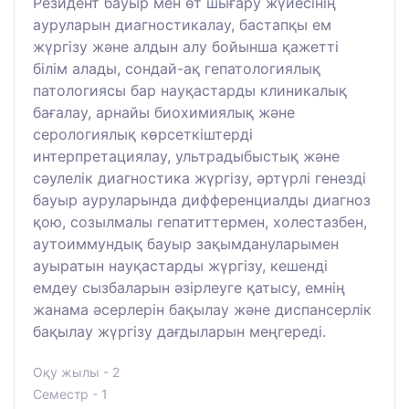
Резидент бауыр мен өт шығару жүйесінің
ауруларын диагностикалау, бастапқы ем
жүргізу және алдын алу бойынша қажетті
білім алады, сондай-ақ гепатологиялық
патологиясы бар науқастарды клиникалық
бағалау, арнайы биохимиялық және
серологиялық көрсеткіштерді
интерпретациялау, ультрадыбыстық және
сәулелік диагностика жүргізу, әртүрлі генезді
бауыр ауруларында дифференциалды диагноз
қою, созылмалы гепатиттермен, холестазбен,
аутоиммундық бауыр зақымдануларымен
ауыратын науқастарды жүргізу, кешенді
емдеу сызбаларын әзірлеуге қатысу, емнің
жанама әсерлерін бақылау және диспансерлік
бақылау жүргізу дағдыларын меңгереді.
Оқу жылы - 2
Семестр - 1