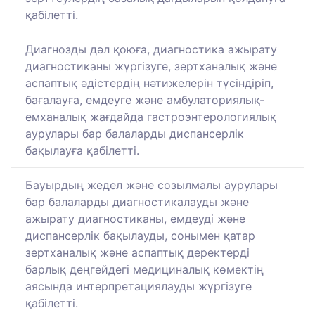
қабілетті.
Диагнозды дәл қоюға, диагностика ажырату
диагностиканы жүргізуге, зертханалық және
аспаптық әдістердің нәтижелерін түсіндіріп,
бағалауға, емдеуге және амбулаториялық-
емханалық жағдайда гастроэнтерологиялық
аурулары бар балаларды диспансерлік
бақылауға қабілетті.
Бауырдың жедел және созылмалы аурулары
бар балаларды диагностикалауды және
ажырату диагностиканы, емдеуді және
диспансерлік бақылауды, сонымен қатар
зертханалық және аспаптық деректерді
барлық деңгейдегі медициналық көмектің
аясында интерпретациялауды жүргізуге
қабілетті.