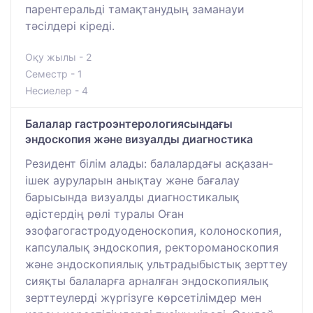
парентеральді тамақтанудың заманауи
тәсілдері кіреді.
Оқу жылы - 2
Семестр - 1
Несиелер - 4
Балалар гастроэнтерологиясындағы
эндоскопия және визуалды диагностика
Резидент білім алады: балалардағы асқазан-
ішек ауруларын анықтау және бағалау
барысында визуалды диагностикалық
әдістердің рөлі туралы Оған
эзофагогастродуоденоскопия, колоноскопия,
капсулалық эндоскопия, ректороманоскопия
және эндоскопиялық ультрадыбыстық зерттеу
сияқты балаларға арналған эндоскопиялық
зерттеулерді жүргізуге көрсетілімдер мен