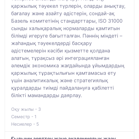
қаржылық тәуекел түрлерін, оларды анықтау,
бағалау және азайту әдістерін, сондай-ақ
Базель комитетінің стандарттары, ISO 31000
сынды халықаралық нормаларды қамтитын
білімді игеруге бағытталған. Пәннің міндеті –
жаһандық тәуекелдерді басқару
әдістемелерін кәсіби қызметте қолдана
алатын, тұрақсыз әрі интеграцияланған
әлемдік экономика жағдайында ұйымдардың
қаржылық тұрақтылығын қамтамасыз ету
үшін аналитикалық және стратегиялық
құралдарды тиімді пайдалануға қабілетті
білікті мамандарды даярлау.
Оқу жылы - 3
Семестр - 1
Несиелер - 5
Ғылыми зерттеу және академиялық жазу