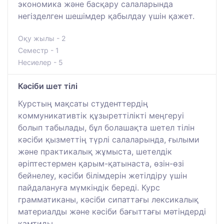
экономика және басқару салаларында
негізделген шешімдер қабылдау үшін қажет.
Оқу жылы - 2
Семестр - 1
Несиелер - 5
Кәсіби шет тілі
Курстың мақсаты студенттердің
коммуникативтік құзыреттілікті меңгеруі
болып табылады, бұл болашақта шетел тілін
кәсіби қызметтің түрлі салаларында, ғылыми
және практикалық жұмыста, шетелдік
әріптестермен қарым-қатынаста, өзін-өзі
бейнелеу, кәсіби білімдерін жетілдіру үшін
пайдалануға мүмкіндік береді. Курс
грамматиканы, кәсіби сипаттағы лексикалық
материалды және кәсіби бағыттағы мәтіндерді
қамтиды.