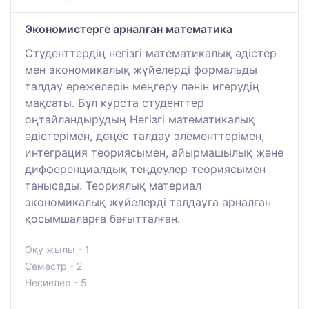
Экономистерге арналған математика
Студенттердің негізгі математикалық әдістер
мен экономикалық жүйелерді формальды
талдау ережелерін меңгеру пәнін игерудің
мақсаты. Бұл курста студенттер
оңтайландырудың Негізгі математикалық
әдістерімен, дөңес талдау элементтерімен,
интеграция теориясымен, айырмашылық және
дифференциалдық теңдеулер теориясымен
танысады. Теориялық материал
экономикалық жүйелерді талдауға арналған
қосымшаларға бағытталған.
Оқу жылы - 1
Семестр - 2
Несиелер - 5