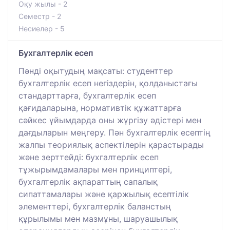
Оқу жылы - 2
Семестр - 2
Несиелер - 5
Бухгалтерлік есеп
Пәнді оқытудың мақсаты: студенттер
бухгалтерлік есеп негіздерін, қолданыстағы
стандарттарға, бухгалтерлік есеп
қағидаларына, нормативтік құжаттарға
сәйкес ұйымдарда оны жүргізу әдістері мен
дағдыларын меңгеру. Пән бухгалтерлік есептің
жалпы теориялық аспектілерін қарастырады
және зерттейді: бухгалтерлік есеп
тұжырымдамалары мен принциптері,
бухгалтерлік ақпараттың сапалық
сипаттамалары және қаржылық есептілік
элементтері, бухгалтерлік баланстың
құрылымы мен мазмұны, шаруашылық