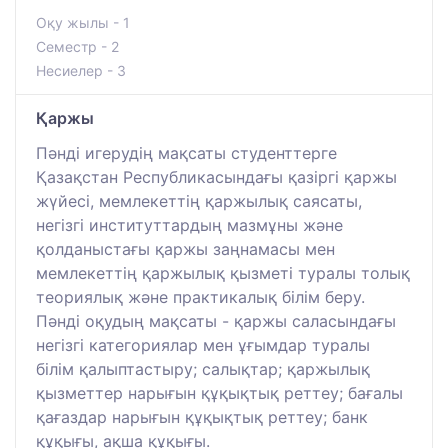
Оқу жылы - 1
Семестр - 2
Несиелер - 3
Қаржы
Пәнді игерудің мақсаты студенттерге
Қазақстан Республикасындағы қазіргі қаржы
жүйесі, мемлекеттің қаржылық саясаты,
негізгі институттардың мазмұны және
қолданыстағы қаржы заңнамасы мен
мемлекеттің қаржылық қызметі туралы толық
теориялық және практикалық білім беру.
Пәнді оқудың мақсаты - қаржы саласындағы
негізгі категориялар мен ұғымдар туралы
білім қалыптастыру; салықтар; қаржылық
қызметтер нарығын құқықтық реттеу; бағалы
қағаздар нарығын құқықтық реттеу; банк
құқығы, ақша құқығы.