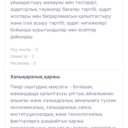
ұйымдастыру мазмұны мен тәсілдері;
аудиторлық тәуекелді бағалау тәртібі, аудит
жоспары мен бағдарламасын қалыптастыру
және іске асыру тәртібі; аудит нәтижелері
бойынша қорытындылар мен есептер
дайындау.
Оқу жылы - 3
Семестр - 2
Несиелер - 5
Халықаралық қаржы
Пәнді оқытудың мақсаты - болашақ
мамандарда қалыптасуы ұлттық айналымнан
алынған және халықаралық айналымға түскен
экономикалық, халықаралық саяси,
институционалдық және технологиялық
факторларға ұшырайтын қаржы
ресурстарының жиынтығы туралы теориялық