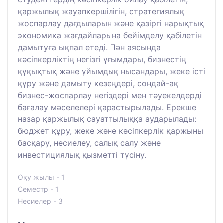
қаржылық жауапкершілігін, стратегиялық
жоспарлау дағдыларын және қазіргі нарықтық
экономика жағдайларына бейімделу қабілетін
дамытуға ықпал етеді. Пән аясында
кәсіпкерліктің негізгі ұғымдары, бизнестің
құқықтық және ұйымдық нысандары, жеке істі
құру және дамыту кезеңдері, сондай-ақ
бизнес-жоспарлау негіздері мен тәуекелдерді
бағалау мәселелері қарастырылады. Ерекше
назар қаржылық сауаттылыққа аударылады:
бюджет құру, жеке және кәсіпкерлік қаржыны
басқару, несиелеу, салық салу және
инвестициялық қызметті түсіну.
Оқу жылы - 1
Семестр - 1
Несиелер - 3