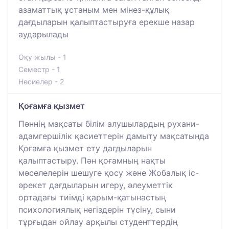
азаматтық ұстаным мен мінез-құлық
дағдыларын қалыптастыруға ерекше назар
аударылады
Оқу жылы - 1
Семестр - 1
Несиелер - 2
Қоғамға қызмет
Пәннің мақсаты білім алушылардың рухани-
адамгершілік қасиеттерін дамыту мақсатында
Қоғамға қызмет ету дағдыларын
қалыптастыру. Пән қоғамның нақты
мәселелерін шешуге қосу және Жобалық іс-
әрекет дағдыларын игеру, әлеуметтік
ортадағы тиімді қарым-қатынастың
психологиялық негіздерін түсіну, сыни
тұрғыдан ойлау арқылы студенттердің