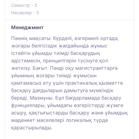
Семестр - 2
Несиелер - 5
Менеджмент
Пәннің мақсаты: Күрделі, өзгермелі ортада,
жоғары белгісіздік жағдайында жұмыс
істейтін ұйымды тиімді басқарудың
әдістемесін, принциптерін түсінуге қол
жеткізу. Бағыт. Пәнді оқу магистранттарға
ұйымның жоғары тиімді жұмысын
қамтамасыз ету үшін практикалық қызметте
басқару дағдыларын дамытуға мүмкіндік
береді. Мазмұны. Бұл бағдарламада басқару
функциялары, ұйымдағы өзгерістерді жүзеге
асыру, қақтығыстарды басқару және ұйымдық
мәдениет мәселелері логикалық түрде
қарастырылады.