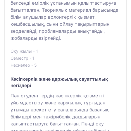
белсенді өмірлік ұстанымын қалыптастыруға
бағытталған. Теориялық материал барысында
білім алушылар волонтерлік қызмет,
көшбасшылық, сыни ойлау тақырыптарын
зерделейді, проблемаларды анықтайды,
жобаларды әзірлейді.
Оқу жылы - 1
Семестр - 1
Несиелер - 5
Кәсіпкерлік және қаржылық сауаттылық
негіздері
Пән студенттердің кәсіпкерлік қызметті
ұйымдастыру және қаржылық тұрғыдан
ұтымды әрекет ету салаларында базалық
білімдері мен тәжірибелік дағдыларын
қалыптастыруға бағытталған. Пәнді оқу
студенттердің кәсіпкерлік ойлау қабілетін,