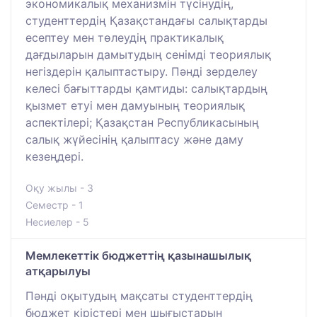
экономикалық механизмін түсінудің,
студенттердің Қазақстандағы салықтарды
есептеу мен төлеудің практикалық
дағдыларын дамытудың сенімді теориялық
негіздерін қалыптастыру. Пәнді зерделеу
келесі бағыттарды қамтиды: салықтардың
қызмет етуі мен дамуының теориялық
аспектілері; Қазақстан Республикасының
салық жүйесінің қалыптасу және даму
кезеңдері.
Оқу жылы - 3
Семестр - 1
Несиелер - 5
Мемлекеттік бюджеттің қазынашылық
атқарылуы
Пәнді оқытудың мақсаты студенттердің
бюджет кірістері мен шығыстарын