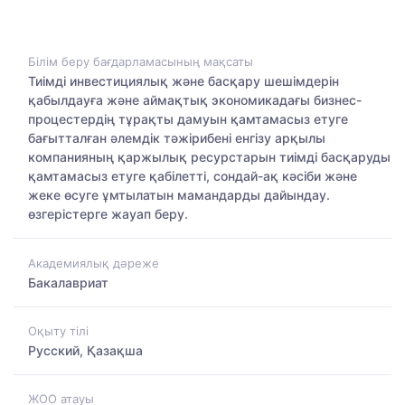
Білім беру бағдарламасының мақсаты
Тиімді инвестициялық және басқару шешімдерін
қабылдауға және аймақтық экономикадағы бизнес-
процестердің тұрақты дамуын қамтамасыз етуге
бағытталған әлемдік тәжірибені енгізу арқылы
компанияның қаржылық ресурстарын тиімді басқаруды
қамтамасыз етуге қабілетті, сондай-ақ кәсіби және
жеке өсуге ұмтылатын мамандарды дайындау.
өзгерістерге жауап беру.
Академиялық дәреже
Бакалавриат
Оқыту тілі
Русский, Қазақша
ЖОО атауы