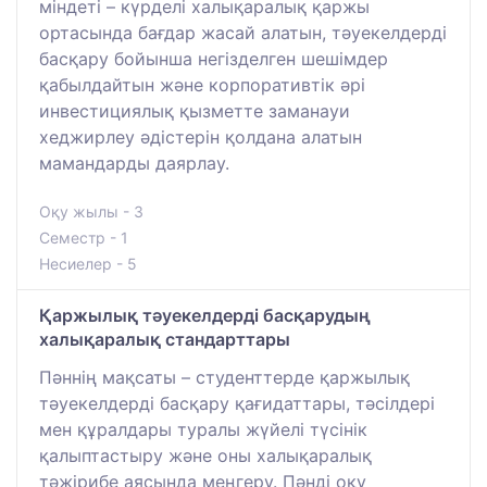
міндеті – күрделі халықаралық қаржы
ортасында бағдар жасай алатын, тәуекелдерді
басқару бойынша негізделген шешімдер
қабылдайтын және корпоративтік әрі
инвестициялық қызметте заманауи
хеджирлеу әдістерін қолдана алатын
мамандарды даярлау.
Оқу жылы - 3
Семестр - 1
Несиелер - 5
Қаржылық тәуекелдерді басқарудың
халықаралық стандарттары
Пәннің мақсаты – студенттерде қаржылық
тәуекелдерді басқару қағидаттары, тәсілдері
мен құралдары туралы жүйелі түсінік
қалыптастыру және оны халықаралық
тәжірибе аясында меңгеру. Пәнді оқу