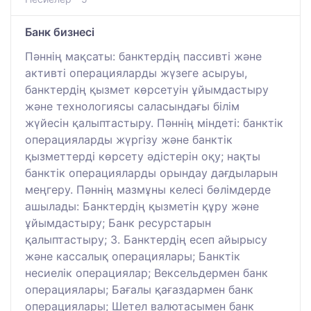
Банк бизнесі
Пәннің мақсаты: банктердің пассивті және
активті операцияларды жүзеге асыруы,
банктердің қызмет көрсетуін ұйымдастыру
және технологиясы саласындағы білім
жүйесін қалыптастыру. Пәннің міндеті: банктік
операцияларды жүргізу және банктік
қызметтерді көрсету әдістерін оқу; нақты
банктік операцияларды орындау дағдыларын
меңгеру. Пәннің мазмұны келесі бөлімдерде
ашылады: Банктердің қызметін құру және
ұйымдастыру; Банк ресурстарын
қалыптастыру; 3. Банктердің есеп айырысу
және кассалық операциялары; Банктік
несиелік операциялар; Вексельдермен банк
операциялары; Бағалы қағаздармен банк
операциялары; Шетел валютасымен банк