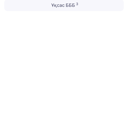
3
Ұқсас БББ