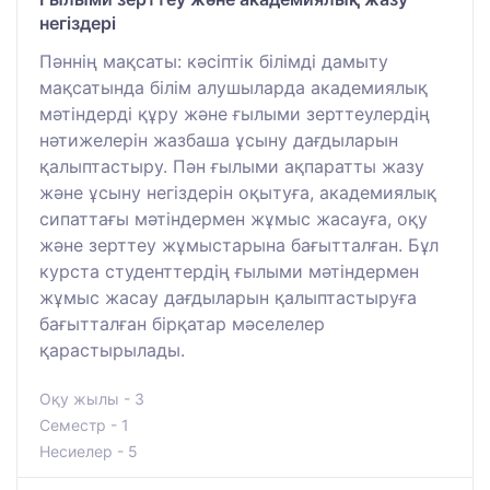
негіздері
Пәннің мақсаты: кәсіптік білімді дамыту
мақсатында білім алушыларда академиялық
мәтіндерді құру және ғылыми зерттеулердің
нәтижелерін жазбаша ұсыну дағдыларын
қалыптастыру. Пән ғылыми ақпаратты жазу
және ұсыну негіздерін оқытуға, академиялық
сипаттағы мәтіндермен жұмыс жасауға, оқу
және зерттеу жұмыстарына бағытталған. Бұл
курста студенттердің ғылыми мәтіндермен
жұмыс жасау дағдыларын қалыптастыруға
бағытталған бірқатар мәселелер
қарастырылады.
Оқу жылы - 3
Семестр - 1
Несиелер - 5