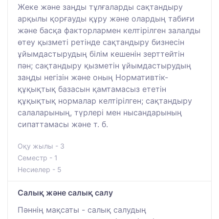
Жеке және заңды тұлғаларды сақтандыру
арқылы қорғауды құру және олардың табиғи
және басқа факторлармен келтірілген залалды
өтеу қызметі ретінде сақтандыру бизнесін
ұйымдастырудың білім кешенін зерттейтін
пән; сақтандыру қызметін ұйымдастырудың
заңды негізін және оның Нормативтік-
құқықтық базасын қамтамасыз ететін
құқықтық нормалар келтірілген; сақтандыру
салаларының, түрлері мен нысандарының
сипаттамасы және т. б.
Оқу жылы - 3
Семестр - 1
Несиелер - 5
Салық және салық салу
Пәннің мақсаты - салық салудың