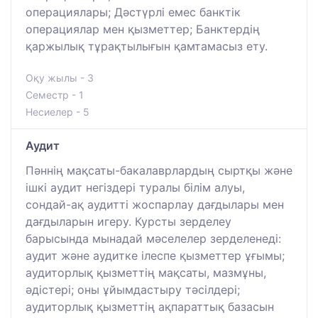
операциялары; Дәстүрлі емес банктік
операциялар мен қызметтер; Банктердің
қаржылық тұрақтылығын қамтамасыз ету.
Оқу жылы - 3
Семестр - 1
Несиелер - 5
Аудит
Пәннің мақсаты-бакалаврлардың сыртқы және
ішкі аудит негіздері туралы білім алуы,
сондай-ақ аудитті жоспарлау дағдылары мен
дағдыларын игеру. Курсты зерделеу
барысында мынадай мәселелер зерделенеді:
аудит және аудитке ілеспе қызметтер ұғымы;
аудиторлық қызметтің мақсаты, мазмұны,
әдістері; оны ұйымдастыру тәсілдері;
аудиторлық қызметтің ақпараттық базасын