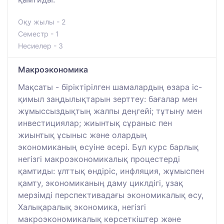
Оқу жылы - 2
Семестр - 1
Несиелер - 3
Макроэкономика
Мақсаты - біріктірілген шамалардың өзара іс-
қимыл заңдылықтарын зерттеу: бағалар мен
жұмыссыздықтың жалпы деңгейі; тұтыну мен
инвестициялар; жиынтық сұраныс пен
жиынтық ұсыныс және олардың
экономиканың өсуіне әсері. Бұл курс барлық
негізгі макроэкономикалық процестерді
қамтиды: ұлттық өндіріс, инфляция, жұмыспен
қамту, экономиканың даму циклдігі, ұзақ
мерзімді перспективадағы экономикалық өсу,
Халықаралық экономика, негізгі
макроэкономикалық көрсеткіштер және