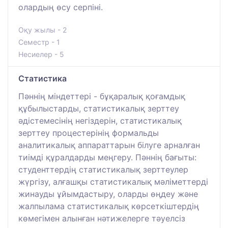
олардың өсу серпіні.
Оқу жылы - 2
Семестр - 1
Несиелер - 5
Статистика
Пәннің міндеттері - бұқаралық қоғамдық
құбылыстарды, статистикалық зерттеу
әдістемесінің негіздерін, статистикалық
зерттеу процестерінің формальды
аналитикалық аппараттарын білуге арналған
тиімді құралдарды меңгеру. Пәннің бағыты:
студенттердің статистикалық зерттеулер
жүргізу, алғашқы статистикалық мәліметтерді
жинауды ұйымдастыру, оларды өңдеу және
жалпылама статистикалық көрсеткіштердің
көмегімен алынған нәтижелерге тәуелсіз