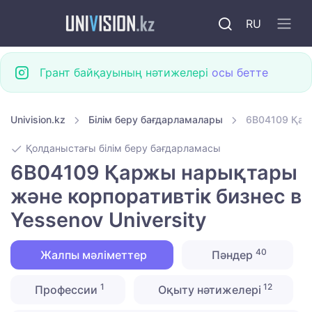
RU
Грант байқауының нәтижелері
осы бетте
Univision.kz
Білім беру бағдарламалары
6B04109 Қарж
Қолданыстағы білім беру бағдарламасы
6B04109 Қаржы нарықтары
және корпоративтік бизнес в
Yessenov University
40
Жалпы мәліметтер
Пәндер
1
12
Профессии
Оқыту нәтижелері