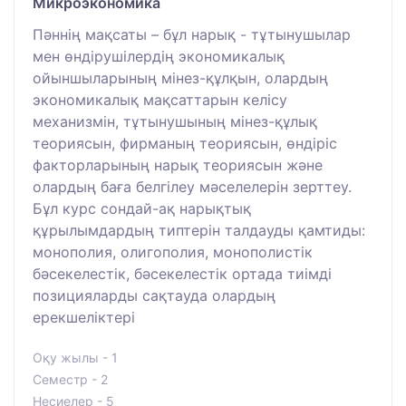
Микроэкономика
Пәннің мақсаты – бұл нарық - тұтынушылар
мен өндірушілердің экономикалық
ойыншыларының мінез-құлқын, олардың
экономикалық мақсаттарын келісу
механизмін, тұтынушының мінез-құлық
теориясын, фирманың теориясын, өндіріс
факторларының нарық теориясын және
олардың баға белгілеу мәселелерін зерттеу.
Бұл курс сондай-ақ нарықтық
құрылымдардың типтерін талдауды қамтиды:
монополия, олигополия, монополистік
бәсекелестік, бәсекелестік ортада тиімді
позицияларды сақтауда олардың
ерекшеліктері
Оқу жылы - 1
Семестр - 2
Несиелер - 5