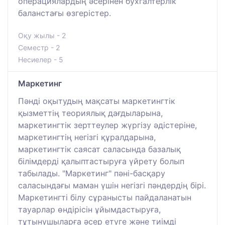
операциялардың әсерінен бухгалтерлік
баланстағы өзгерістер.
Оқу жылы - 2
Семестр - 2
Несиелер - 5
Маркетинг
Пәнді оқытудың мақсаты маркетингтік
қызметтің теориялық дағдыларына,
маркетингтік зерттеулер жүргізу әдістеріне,
маркетингтің негізгі құралдарына,
маркетингтік саясат саласында базалық
білімдерді қалыптастыруға үйрету болып
табылады. "Маркетинг" пәні-басқару
саласындағы маман үшін негізгі пәндердің бірі.
Маркетингті білу сұранысты пайдаланатын
тауарлар өндірісін ұйымдастыруға,
тұтынушыларға әсер етуге және тиімді