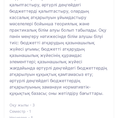
қалыптастыру, әртүрлі деңгейдегі
бюджеттерді қалыптастыру, олардың
кассалық атқарылуын ұйымдастыру
мәселелері бойынша теориялық және
практикалық білім алуы болып табылады. Оқу
пәнін меңгеру нәтижесінде білім алушы білуі
тиіс: бюджетті атқарудың қазынашылық
жүйесі ұғымы; бюджетті атқарудың
қазынашылық жүйесінің құрамдас
элементтері; қазынашылық жүйесі
жағдайында әртүрлі деңгейдегі бюджеттердің
атқарылуын құқықтық қамтамасыз ету;
әртүрлі деңгейдегі бюджеттердің
атқарылуының заманауи нормативтік-
құқықтық базасы; оны жетілдіру бағыттары.
Оқу жылы - 3
Семестр - 1
Несиелер - 5