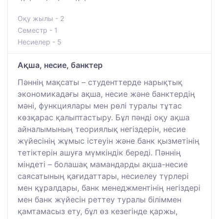
Оқу жылы - 2
Семестр - 1
Несиелер - 5
Ақша, несие, банктер
Пәннің мақсаты – студенттерде нарықтық
экономикадағы ақша, несие және банктердің
мәні, функциялары мен рөлі туралы тұтас
көзқарас қалыптастыру. Бұл пәнді оқу ақша
айналымының теориялық негіздерін, несие
жүйесінің жұмыс істеуін және банк қызметінің
тетіктерін ашуға мүмкіндік береді. Пәннің
міндеті – болашақ мамандарды ақша-несие
саясатының қағидаттары, несиелеу түрлері
мен құралдары, банк менеджментінің негіздері
мен банк жүйесін реттеу туралы біліммен
қамтамасыз ету, бұл өз кезегінде қаржы,