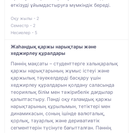
өткізуді ұйымдастыруға мүмкіндік береді.
Оқу жылы - 2
Семестр - 2
Несиелер - 5
Жаһандық қаржы нарықтары және
хеджирлеу құралдары
Пәннің мақсаты – студенттерге халықаралық
қаржы нарықтарының жұмыс істеуі және
қаржылық тәуекелдерді басқару үшін
хеджирлеу құралдарын қолдану саласында
теориялық білім мен тәжірибелік дағдылар
қалыптастыру. Пәнді оқу ғаламдық қаржы
нарықтарының құрылымын, тетіктері мен
динамикасын, соның ішінде валюталық,
қорлық, тауарлық және деривативтік
сегменттерін түсінуге бағытталған. Пәннің