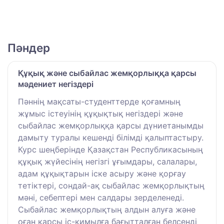
Пәндер
Құқық және сыбайлас жемқорлыққа қарсы
мәдениет негіздері
Пәннің мақсаты-студенттерде қоғамның
жұмыс істеуінің құқықтық негіздері және
сыбайлас жемқорлыққа қарсы дүниетанымды
дамыту туралы кешенді білімді қалыптастыру.
Курс шеңберінде Қазақстан Республикасының
құқық жүйесінің негізгі ұғымдары, салалары,
адам құқықтарын іске асыру және қорғау
тетіктері, сондай-ақ сыбайлас жемқорлықтың
мәні, себептері мен салдары зерделенеді.
Сыбайлас жемқорлықтың алдын алуға және
оған қарсы іс-қимылға бағытталған белсенді