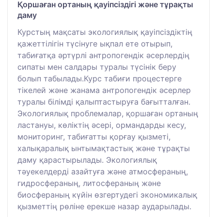
Қоршаған ортаның қауіпсіздігі және тұрақты
даму
Курстың мақсаты экологиялық қауіпсіздіктің
қажеттілігін түсінуге ықпал ете отырып,
табиғатқа әртүрлі антропогендік әсерлердің
сипаты мен салдары туралы түсінік беру
болып табылады.Курс табиғи процестерге
тікелей және жанама антропогендік әсерлер
туралы білімді қалыптастыруға бағытталған.
Экологиялық проблемалар, қоршаған ортаның
ластануы, көліктің әсері, ормандарды кесу,
мониторинг, табиғатты қорғау қызметі,
халықаралық ынтымақтастық және тұрақты
даму қарастырылады. Экологиялық
тәуекелдерді азайтуға және атмосфераның,
гидросфераның, литосфераның және
биосфераның күйін өзгертудегі экономикалық
қызметтің рөліне ерекше назар аударылады.