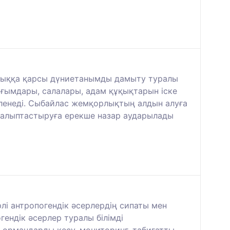
рлыққа қарсы дүниетанымды дамыту туралы
 ұғымдары, салалары, адам құқықтарын іске
еленеді. Сыбайлас жемқорлықтың алдын алуға
 қалыптастыруға ерекше назар аударылады
рлі антропогендік әсерлердің сипаты мен
ендік әсерлер туралы білімді
, ормандарды кесу, мониторинг, табиғатты