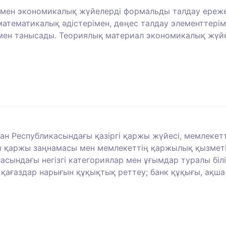
р мен экономикалық жүйелерді формальды талдау ережел
 математикалық әдістерімен, дөңес талдау элементтер
ен танысады. Теориялық материал экономикалық жүйе
ан Республикасындағы қазіргі қаржы жүйесі, мемлекетт
 қаржы заңнамасы мен мемлекеттің қаржылық қызметі
ласындағы негізгі категориялар мен ұғымдар туралы бі
қағаздар нарығын құқықтық реттеу; банк құқығы, ақша