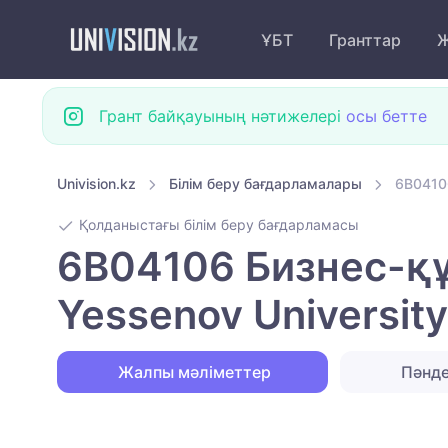
ҰБТ
Гранттар
Ж
Грант байқауының нәтижелері
осы бетте
Univision.kz
Білім беру бағдарламалары
6B0410
Қолданыстағы білім беру бағдарламасы
6B04106 Бизнес-құ
Yessenov University
Жалпы мәліметтер
Пәнд