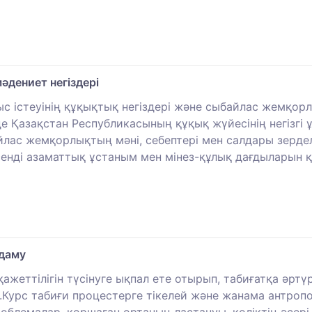
дениет негіздері
с істеуінің құқықтық негіздері және сыбайлас жемқо
де Қазақстан Республикасының құқық жүйесінің негізгі
айлас жемқорлықтың мәні, себептері мен салдары зерд
лсенді азаматтық ұстаным мен мінез-құлық дағдыларын
 даму
ажеттілігін түсінуге ықпал ете отырып, табиғатқа әртү
Курс табиғи процестерге тікелей және жанама антропог
облемалар, қоршаған ортаның ластануы, көліктің әсері