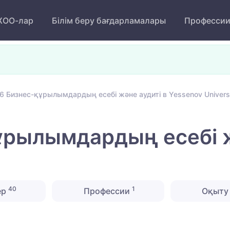
ОО-лар
Білім беру бағдарламалары
Професси
6 Бизнес-құрылымдардың есебі және аудиті в Yessenov Univers
рылымдардың есебі ж
40
1
ер
Профессии
Оқыту 