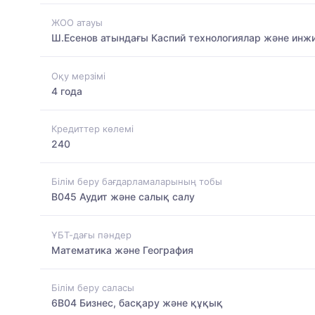
ЖОО атауы
Ш.Есенов атындағы Каспий технологиялар және инжи
Оқу мерзімі
4 года
Кредиттер көлемі
240
Білім беру бағдарламаларының тобы
B045 Аудит және салық салу
ҰБТ-дағы пәндер
Математика және География
Білім беру саласы
6B04 Бизнес, басқару және құқық