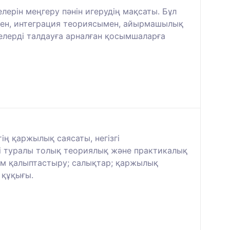
ерін меңгеру пәнін игерудің мақсаты. Бұл
імен, интеграция теориясымен, айырмашылық
лерді талдауға арналған қосымшаларға
ің қаржылық саясаты, негізгі
 туралы толық теориялық және практикалық
лім қалыптастыру; салықтар; қаржылық
 құқығы.