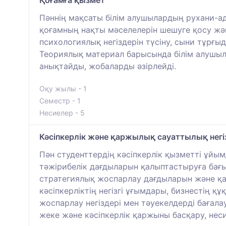
Пәннің мақсаты білім алушылардың рухани-а
қоғамның нақты мәселелерін шешуге қосу жә
психологиялық негіздерін түсіну, сыни тұрғы
Теориялық материал барысында білім алушыл
анықтайды, жобаларды әзірлейді.
Оқу жылы - 1
Семестр - 1
Несиелер - 5
Кәсіпкерлік және қаржылық сауаттылық негі
Пән студенттердің кәсіпкерлік қызметті ұйы
тәжірибелік дағдыларын қалыптастыруға бағыт
стратегиялық жоспарлау дағдыларын және қаз
кәсіпкерліктің негізгі ұғымдары, бизнестің 
жоспарлау негіздері мен тәуекелдерді баға
жеке және кәсіпкерлік қаржыны басқару, неси