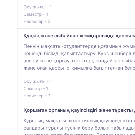
Оқу жылы - 1
Семестр - 1
Несиелер - 3
Құқық және сыбайлас жемқорлыққа қарсы мә
Пәннің мақсаты-студенттерде қоғамның жұмы
кешенді білімді қалыптастыру. Курс шеңберін
асыру және қорғау тетіктері, сондай-ақ сыб
және оған қарсы іс-қимылға бағытталған бе
Оқу жылы - 1
Семестр - 1
Несиелер - 2
Қоршаған ортаның қауіпсіздігі және тұрақты
Курстың мақсаты экологиялық қауіпсіздіктің қ
салдары туралы түсінік беру болып табылады.
қалыптастыруға бағытталған. Экологиялық пр