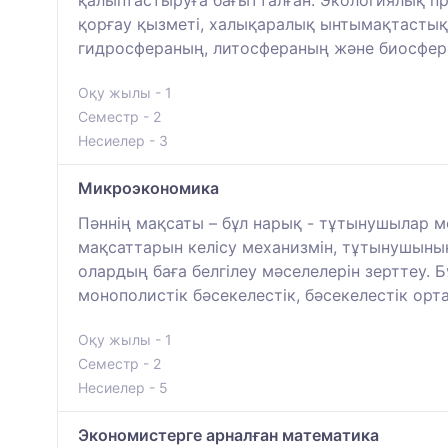
қорғау қызметі, халықаралық ынтымақтастық
гидросфераның, литосфераның және биосфера
Оқу жылы - 1
Семестр - 2
Несиелер - 3
Микроэкономика
Пәннің мақсаты – бұл нарық - тұтынушылар 
мақсаттарын келісу механизмін, тұтынушыны
олардың баға белгілеу мәселелерін зерттеу.
монополистік бәсекелестік, бәсекелестік ор
Оқу жылы - 1
Семестр - 2
Несиелер - 5
Экономистерге арналған математика