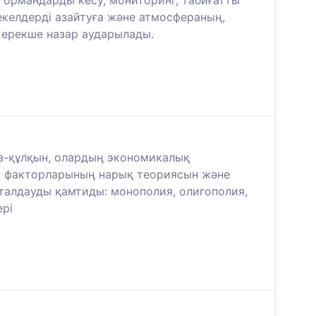
келдерді азайтуға және атмосфераның,
 ерекше назар аударылады.
з-құлқын, олардың экономикалық
іс факторларының нарық теориясын және
 талдауды қамтиды: монополия, олигополия,
ері