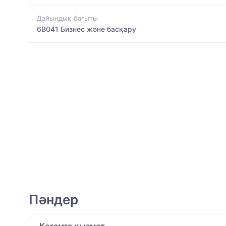
Дайындық бағыты
6B041 Бизнес және басқару
Пәндер
Қоғамға қызмет