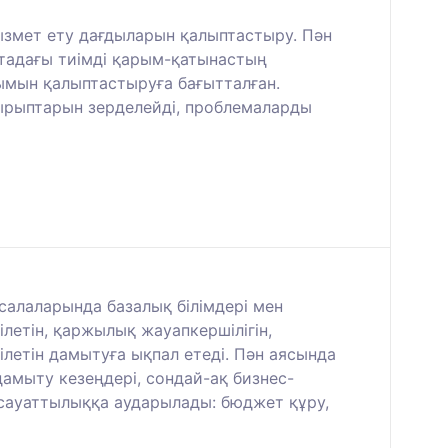
ызмет ету дағдыларын қалыптастыру. Пән
ртадағы тиімді қарым-қатынастың
нымын қалыптастыруға бағытталған.
ырыптарын зерделейді, проблемаларды
салаларында базалық білімдері мен
ілетін, қаржылық жауапкершілігін,
летін дамытуға ықпал етеді. Пән аясында
дамыту кезеңдері, сондай-ақ бизнес-
 сауаттылыққа аударылады: бюджет құру,