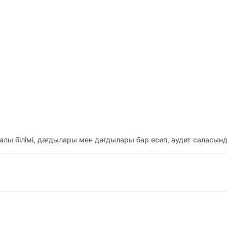
палы білімі, дағдылары мен дағдылары бар есеп, аудит саласы