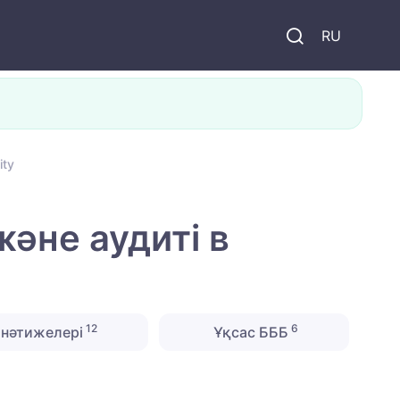
и
RU
ity
әне аудиті в
12
6
нәтижелері
Ұқсас БББ