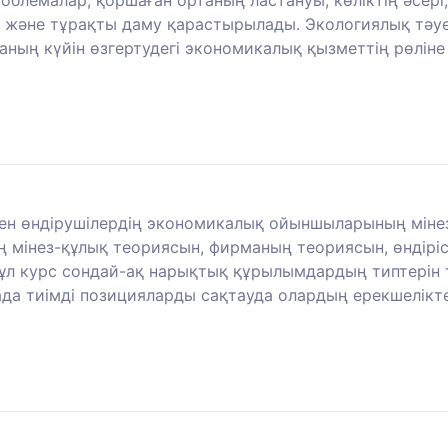
 және тұрақты даму қарастырылады. Экологиялық тәуе
ның күйін өзгертудегі экономикалық қызметтің рөліне
мен өндірушілердің экономикалық ойыншыларының міне
ң мінез-құлық теориясын, фирманың теориясын, өндір
 Бұл курс сондай-ақ нарықтық құрылымдардың типтерін
тада тиімді позицияларды сақтауда олардың ерекшелікт