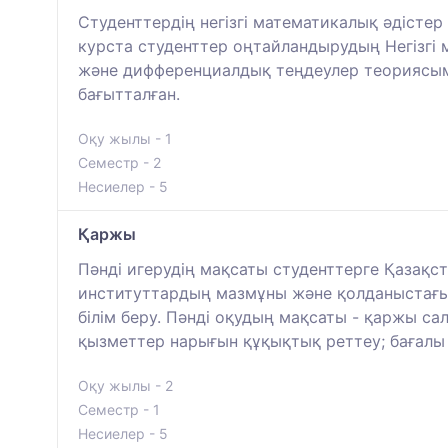
Студенттердің негізгі математикалық әдісте
курста студенттер оңтайландырудың Негізгі
және дифференциалдық теңдеулер теориясым
бағытталған.
Оқу жылы - 1
Семестр - 2
Несиелер - 5
Қаржы
Пәнді игерудің мақсаты студенттерге Қазақст
институттардың мазмұны және қолданыстағы
білім беру. Пәнді оқудың мақсаты - қаржы са
қызметтер нарығын құқықтық реттеу; бағалы 
Оқу жылы - 2
Семестр - 1
Несиелер - 5