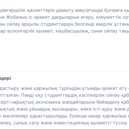
дамгершілік қасиеттерін дамыту мақсатында Қоғамға қ
не Жобалық іс-әрекет дағдыларын игеру, әлеуметтік о
дан ойлау арқылы студенттердің белсенді өмірлік ұста
ар волонтерлік қызмет, көшбасшылық, сыни ойлау тақ
здері
мдастыру және қаржылық тұрғыдан ұтымды әрекет ету 
талған. Пәнді оқу студенттердің кәсіпкерлік ойлау қаб
іргі нарықтық экономика жағдайларына бейімделу қабі
құқықтық және ұйымдық нысандары, жеке істі құру және 
лау мәселелері қарастырылады. Ерекше назар қаржылық
елеу, салық салу және инвестициялық қызметті түсіну.