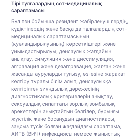
Тірі тұлғалардың сот-медициналық
сараптамасы
Бұл пән бойынша резидент жәбірленушілердің,
күдіктілердің және басқа да тұлғалардың сот-
медициналық сараптамасының
(куәландырылуының) көрсеткіштері және
ұйымдастырылуы, денсаулық жағдайын
анықтау, симуляция және диссимуляция,
аггравация және дезаггравация, жалған және
жасанды ауруларды туғызу, өз-өзіне жарақат
келтіру туралы білім алып, денсаулыққа
келтірілген зияндылық дәрежесінің
диагностикалық критериелерін анықтау,
сексуалдық сипаттағы зорлық-зомбылық
әрекеттерін анықтайтын белгілер, бұрынғы
жүктілік және босанудың диагностикасы,
заңсыз түсік болған жағдайдағы сараптама,
АИТВ (ВИЧ) инфекциясы немесе жыныстық