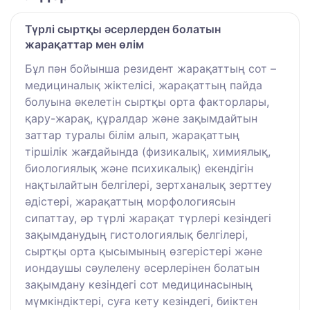
Түрлі сыртқы әсерлерден болатын
жарақаттар мен өлім
Бұл пән бойынша резидент жарақаттың сот –
медициналық жіктелісі, жарақаттың пайда
болуына әкелетін сыртқы орта факторлары,
қару-жарақ, құралдар және зақымдайтын
заттар туралы білім алып, жарақаттың
тіршілік жағдайында (физикалық, химиялық,
биологиялық және психикалық) екендігін
нақтылайтын белгілері, зертханалық зерттеу
әдістері, жарақаттың морфологиясын
сипаттау, әр түрлі жарақат түрлері кезіндегі
зақымданудың гистологиялық белгілері,
сыртқы орта қысымының өзгерістері және
иондаушы сәулелену әсерлерінен болатын
зақымдану кезіндегі сот медицинасының
мүмкіндіктері, суға кету кезіндегі, биіктен