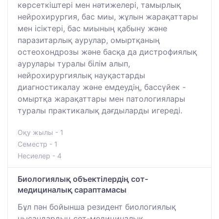
көрсеткіштері мен нәтижелері, тамырлық
нейрохирургия, бас миы, жұлын жарақаттары
мен ісіктері, бас миының қабыну және
паразитарлық аурулар, омыртқаның
остеохондрозы және басқа да дистрофиялық
аурулары туралы білім алып,
нейрохирургиялық науқастарды
диагностикалау және емдеудің, бассүйек -
омыртқа жарақаттары мен патологиялары
туралы практикалық дағдыларды игереді.
Оқу жылы - 1
Семестр - 1
Несиелер - 4
Биологиялық объектілердің сот-
медициналық сараптамасы
Бұл пән бойынша резидент биологиялық
нысандардың сот-медициналық