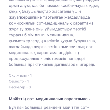
орын алуы, кәсіби немесе кәсіби-лауазымдық
құқық бұзушылықтар жасағаны үшін
жауапкершілікке тартылған жағдайларда
комиссиялық сот-медициналық сараптама
жүргізу және оны ұйымдастыру тәртібі
туралы білім алып, медициналық
қызметкерлердің кәсіптік құқық бұзушылық
жағдайында жүргізілетін комиссиялық сот-
медициналық сараптама өндірісінің
процессуалдық - әдістемелік негіздері
бойынша практикалық дағдыларды игереді.
Оқу жылы - 1
Семестр - 1
Несиелер - 3
Мәйіттің сот-медициналық сараптамасы
Бұл пән бойынша резидент мәйіттің сот-