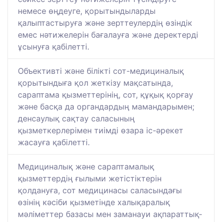
немесе өңдеуге, қорытындыларды
қалыптастыруға және зерттеулердің өзіндік
емес нәтижелерін бағалауға және деректерді
ұсынуға қабілетті.
Объективті және білікті сот-медициналық
қорытындыға қол жеткізу мақсатында,
сараптама қызметтерінің, сот, құқық қорғау
және басқа да органдардың мамандарымен;
денсаулық сақтау саласының
қызметкерлерімен тиімді өзара іс-әрекет
жасауға қабілетті.
Медициналық және сараптамалық
қызметтердің ғылыми жетістіктерін
қолдануға, сот медицинасы саласындағы
өзінің кәсіби қызметінде халықаралық
мәліметтер базасы мен заманауи ақпараттық-