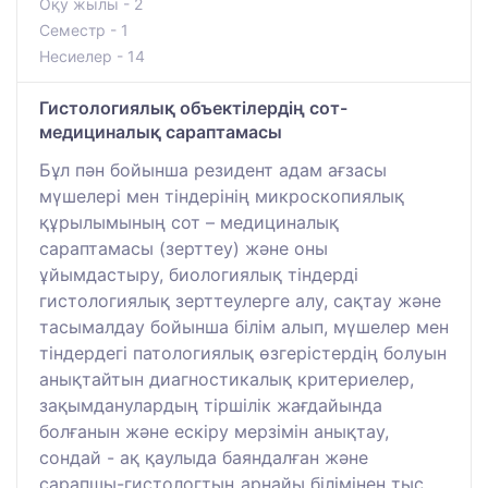
Оқу жылы - 2
Семестр - 1
Несиелер - 14
Гистологиялық объектілердің сот-
медициналық сараптамасы
Бұл пән бойынша резидент адам ағзасы
мүшелері мен тіндерінің микроскопиялық
құрылымының сот – медициналық
сараптамасы (зерттеу) және оны
ұйымдастыру, биологиялық тіндерді
гистологиялық зерттеулерге алу, сақтау және
тасымалдау бойынша білім алып, мүшелер мен
тіндердегі патологиялық өзгерістердің болуын
анықтайтын диагностикалық критериелер,
зақымданулардың тіршілік жағдайында
болғанын және ескіру мерзімін анықтау,
сондай - ақ қаулыда баяндалған және
сарапшы-гистологтың арнайы білімінен тыс