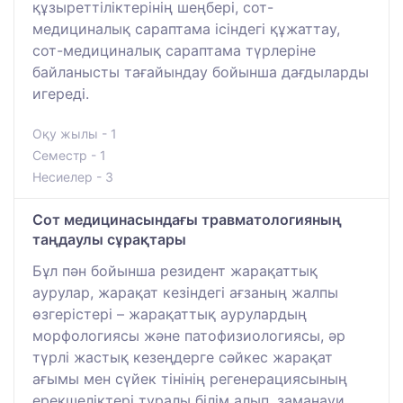
құзыреттіліктерінің шеңбері, сот-
медициналық сараптама ісіндегі құжаттау,
сот-медициналық сараптама түрлеріне
байланысты тағайындау бойынша дағдыларды
игереді.
Оқу жылы - 1
Семестр - 1
Несиелер - 3
Сот медицинасындағы травматологияның
таңдаулы сұрақтары
Бұл пән бойынша резидент жарақаттық
аурулар, жарақат кезіндегі ағзаның жалпы
өзгерістері – жарақаттық аурулардың
морфологиясы және патофизиологиясы, әр
түрлі жастық кезеңдерге сәйкес жарақат
ағымы мен сүйек тінінің регенерациясының
ерекшеліктері туралы білім алып, заманауи