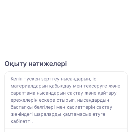
Оқыту нәтижелері
Келіп түскен зерттеу нысандарын, іс
материалдарын қабылдау мен тексеруге және
сараптама нысандарын сақтау және қайтару
ережелерін ескере отырып, нысандардың
бастапқы белгілері мен қасиеттерін сақтау
жөніндегі шараларды қамтамасыз етуге
қабілетті.