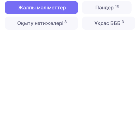
10
Жалпы мәліметтер
Пәндер
8
3
Оқыту нәтижелері
Ұқсас БББ