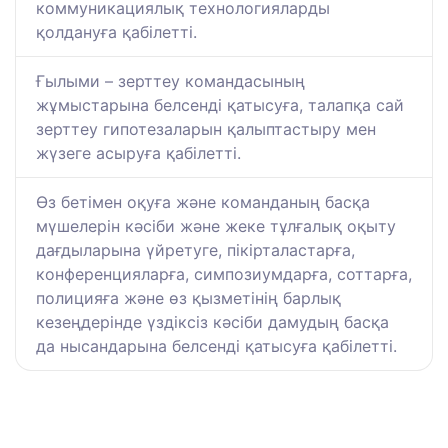
коммуникациялық технологияларды
қолдануға қабілетті.
Ғылыми – зерттеу командасының
жұмыстарына белсенді қатысуға, талапқа сай
зерттеу гипотезаларын қалыптастыру мен
жүзеге асыруға қабілетті.
Өз бетімен оқуға және команданың басқа
мүшелерін кәсіби және жеке тұлғалық оқыту
дағдыларына үйретуге, пікірталастарға,
конференцияларға, симпозиумдарға, соттарға,
полицияға және өз қызметінің барлық
кезеңдерінде үздіксіз кәсіби дамудың басқа
да нысандарына белсенді қатысуға қабілетті.