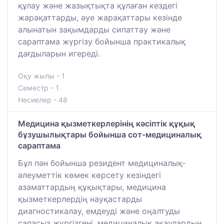
құлау және жазықтықта құлаған кездегі
жарақаттарды, әуе жарақаттары кезінде
алынатын зақымдарды сипаттау және
сараптама жүргізу бойынша практикалық
дағдыларын игереді.
Оқу жылы - 1
Семестр - 1
Несиелер - 48
Медицина қызметкерлерінің кәсіптік құқық
бұзушылықтары бойынша сот-медициналық
сараптама
Бұл пән бойынша резидент медициналық-
әлеуметтік көмек көрсету кезіндегі
азаматтардың құқықтары, медицина
қызметкерлердің науқастарды
диагностикалау, емдеуді және оңалтуды
сапасыз жүргізгені, медициналық ақаулардың