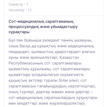
Семестр - 1
Несиелер - 12
Сот-медициналық сараптаманың
процессуалдық және ұйымдастыру
сұрақтары
Бұл пән бойынша резидент пәннің мазмұны,
оның басқа да құқықтық және медициналық
пәндердегі, қылмыстық үдерістердегі алатын
орны және ерекшеліктері, Қазақстан
Республикасының сот сараптамалары
қызметінің құрылымы, сот сараптамалары
қызметінде қолданылатын нормативтік
құқықтық актілер туралы білім алып, сот
сараптамасын тағайындаудың көрсеткіштері,
оның түрлері, дәрігер маман және дәрігер –
сот-медициналық сарапшылардың құқықтары
мен міндеттері және жауапкершіліктері,