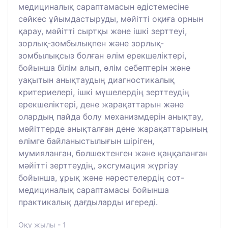
медициналық сараптамасын әдістемесіне
сәйкес ұйымдастыруды, мәйітті оқиға орнын
қарау, мәйітті сыртқы және ішкі зерттеуі,
зорлық-зомбылықпен және зорлық-
зомбылықсыз болған өлім ерекшеліктері,
бойынша білім алып, өлім себептерін және
уақытын анықтаудың диагностикалық
критериелері, ішкі мүшелердің зерттеудің
ерекшеліктері, дене жарақаттарын және
олардың пайда болу механизмдерін анықтау,
мәйіттерде анықталған дене жарақаттарының
өлімге байланыстылығын шіріген,
мумияланған, бөлшектенген және қаңқаланған
мәйітті зерттеудің, эксгумация жүргізу
бойынша, ұрық және нәрестелердің сот-
медициналық сараптамасы бойынша
практикалық дағдыларды игереді.
Оқу жылы - 1