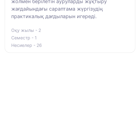
жолмен берілетін ауруларды жұқтыру
жағдайындағы сараптама жүргізудің
практикалық дағдыларын игереді.
Оқу жылы - 2
Семестр - 1
Несиелер - 26