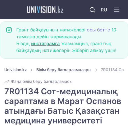
RU
Грант байқауының нәтижелері
осы бетте
10
тамызға дейін жарияланады.
Біздің
инстаграмға
жазылыңыз, гранттық
байқаудың нәтижелерін жіберіп алмау үшін!
Univision.kz
Білім беру бағдарламалары
7R01134 Сот-
Жаңа білім беру бағдарламасы
7R01134 Сот-медициналық
сараптама в Марат Оспанов
атындағы Батыс Қазақстан
медицина университеті