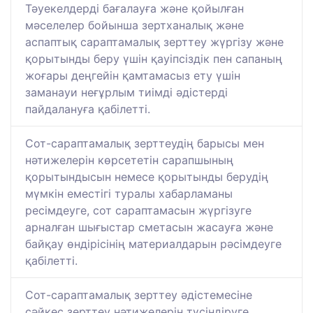
Тәуекелдерді бағалауға және қойылған
мәселелер бойынша зертханалық және
аспаптық сараптамалық зерттеу жүргізу және
қорытынды беру үшін қауіпсіздік пен сапаның
жоғары деңгейін қамтамасыз ету үшін
заманауи неғұрлым тиімді әдістерді
пайдалануға қабілетті.
Сот-сараптамалық зерттеудің барысы мен
нәтижелерін көрсететін сарапшының
қорытындысын немесе қорытынды берудің
мүмкін еместігі туралы хабарламаны
ресімдеуге, сот сараптамасын жүргізуге
арналған шығыстар сметасын жасауға және
байқау өндірісінің материалдарын рәсімдеуге
қабілетті.
Сот-сараптамалық зерттеу әдістемесіне
сәйкес зерттеу нәтижелерін түсіндіруге