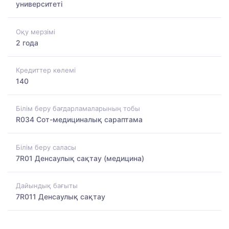
университеті
Оқу мерзімі
2 года
Кредиттер көлемі
140
Білім беру бағдарламаларының тобы
R034 Сот-медициналық сараптама
Білім беру саласы
7R01 Денсаулық сақтау (медицина)
Дайындық бағыты
7R011 Денсаулық сақтау