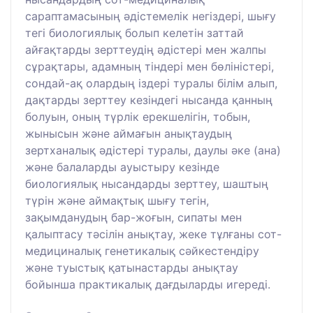
сараптамасының әдістемелік негіздері, шығу
тегі биологиялық болып келетін заттай
айғақтарды зерттеудің әдістері мен жалпы
сұрақтары, адамның тіндері мен бөліністері,
сондай-ақ олардың іздері туралы білім алып,
дақтарды зерттеу кезіндегі нысанда қанның
болуын, оның түрлік ерекшелігін, тобын,
жынысын және аймағын анықтаудың
зертханалық әдістері туралы, даулы әке (ана)
және балаларды ауыстыру кезінде
биологиялық нысандарды зерттеу, шаштың
түрін және аймақтық шығу тегін,
зақымданудың бар-жоғын, сипаты мен
қалыптасу тәсілін анықтау, жеке тұлғаны сот-
медициналық генетикалық сәйкестендіру
және туыстық қатынастарды анықтау
бойынша практикалық дағдыларды игереді.