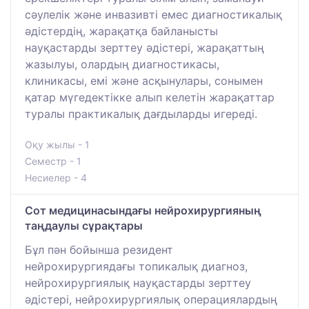
сәулелік және инвазивті емес диагностикалық
әдістердің, жарақатқа байланысты
науқастарды зерттеу әдістері, жарақаттың
жазылуы, олардың диагностикасы,
клиникасы, емі және асқынулары, сонымен
қатар мүгедектікке алып келетін жарақаттар
туралы практикалық дағдыларды игереді.
Оқу жылы - 1
Семестр - 1
Несиелер - 4
Сот медицинасындағы нейрохирургияның
таңдаулы сұрақтары
Бұл пән бойынша резидент
нейрохирургиядағы топикалық диагноз,
нейрохирургиялық науқастарды зерттеу
әдістері, нейрохирургиялық операциялардың