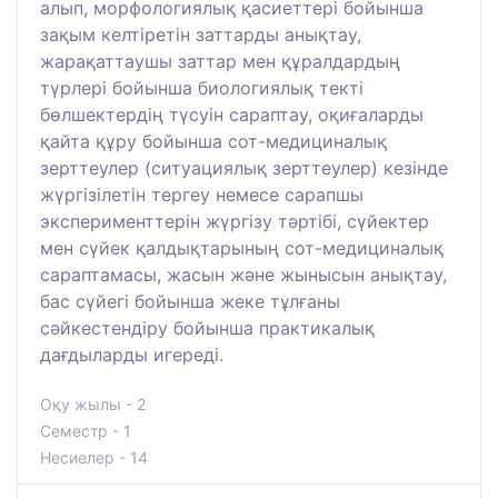
алып, морфологиялық қасиеттері бойынша
зақым келтіретін заттарды анықтау,
жарақаттаушы заттар мен құралдардың
түрлері бойынша биологиялық текті
бөлшектердің түсуін сараптау, оқиғаларды
қайта құру бойынша сот-медициналық
зерттеулер (ситуациялық зерттеулер) кезінде
жүргізілетін тергеу немесе сарапшы
эксперименттерін жүргізу тәртібі, сүйектер
мен сүйек қалдықтарының сот-медициналық
сараптамасы, жасын және жынысын анықтау,
бас сүйегі бойынша жеке тұлғаны
сәйкестендіру бойынша практикалық
дағдыларды игереді.
Оқу жылы - 2
Семестр - 1
Несиелер - 14