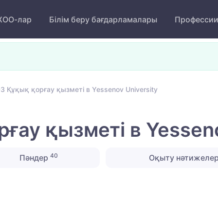
ОО-лар
Білім беру бағдарламалары
Професси
 Құқық қорғау қызметі в Yessenov University
ау қызметі в Yesseno
40
Пәндер
Оқыту нәтижелер