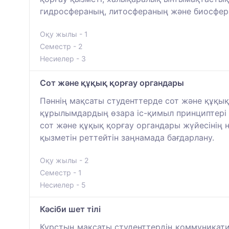
гидросфераның, литосфераның және биосфера
Оқу жылы - 1
Семестр - 2
Несиелер - 3
Сот және құқық қорғау органдары
Пәннің мақсаты студенттерде сот және құқық
құрылымдардың өзара іс-қимыл принциптері 
сот және құқық қорғау органдары жүйесінің н
қызметін реттейтін заңнамада бағдарлану.
Оқу жылы - 2
Семестр - 1
Несиелер - 5
Кәсіби шет тілі
Курстың мақсаты студенттердің коммуникативт