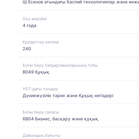
Ш.Есенов атындағы Каспий технологиялар және инжи
Оқу мерзімі
4 года
Кредиттер көлемі
240
Білім беру бағдарламаларының тобы
B049 Құқық
ҰБТ-дағы пәндер
Дүниежүзілік тарих және Құқық негіздері
Білім беру саласы
6B04 Бизнес, басқару және құқық
Дайындық бағыты