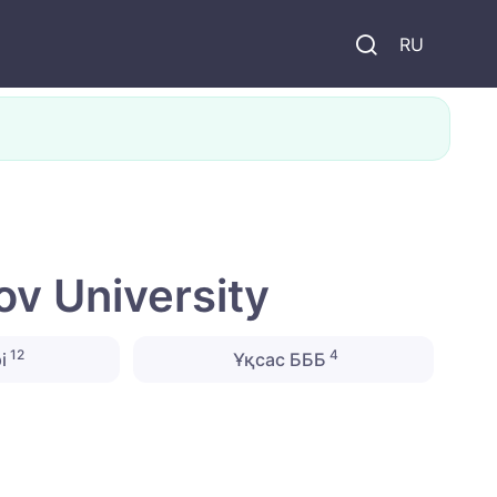
и
RU
v University
12
4
і
Ұқсас БББ