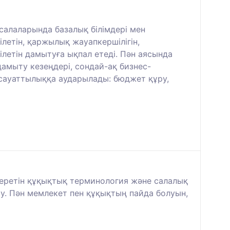
салаларында базалық білімдері мен
ілетін, қаржылық жауапкершілігін,
летін дамытуға ықпал етеді. Пән аясында
дамыту кезеңдері, сондай-ақ бизнес-
 сауаттылыққа аударылады: бюджет құру,
 беретін құқықтық терминология және салалық
. Пән мемлекет пен құқықтың пайда болуын,