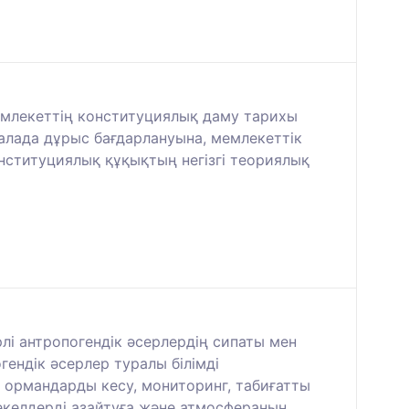
емлекеттің конституциялық даму тарихы
алада дұрыс бағдарлануына, мемлекеттік
нституциялық құқықтың негізгі теориялық
рлі антропогендік әсерлердің сипаты мен
ендік әсерлер туралы білімді
, ормандарды кесу, мониторинг, табиғатты
келдерді азайтуға және атмосфераның,