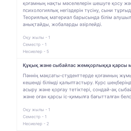
қоғамның нақты мәселелерін шешуге қосу жә
психологиялық негіздерін түсіну, сыни тұрғы
Теориялық материал барысында білім алушыл
анықтайды, жобаларды әзірлейді.
Оқу жылы - 1
Семестр - 1
Несиелер - 5
Құқық және сыбайлас жемқорлыққа қарсы мә
Пәннің мақсаты-студенттерде қоғамның жұмы
кешенді білімді қалыптастыру. Курс шеңберін
асыру және қорғау тетіктері, сондай-ақ сыб
және оған қарсы іс-қимылға бағытталған бе
Оқу жылы - 1
Семестр - 1
Несиелер - 2