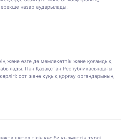
 ерекше назар аударылады.
ің және өзге де мемлекеттік және қоғамдық
табылады. Пән Қазақстан Республикасындағы
скерлігі: сот және құқық қорғау органдарының
ақта шетел тілін кәсіби қызметтің түрлі