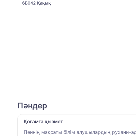
6B042 Құқық
Пәндер
Қоғамға қызмет
Пәннің мақсаты білім алушылардың рухани-а