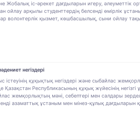
не Жобалық іс-әрекет дағдыларын игеру, әлеуметтік о
дан ойлау арқылы студенттердің белсенді өмірлік ұста
ар волонтерлік қызмет, көшбасшылық, сыни ойлау тақ
дениет негіздері
с істеуінің құқықтық негіздері және сыбайлас жемқо
де Қазақстан Республикасының құқық жүйесінің негізгі
айлас жемқорлықтың мәні, себептері мен салдары зерд
лсенді азаматтық ұстаным мен мінез-құлық дағдыларын