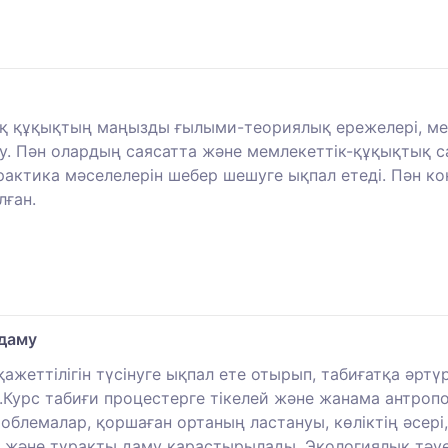
ық құқықтың маңызды ғылыми-теориялық ережелері, м
у. Пән олардың саясатта және мемлекеттік-құқықтық с
актика мәселелерін шебер шешуге ықпал етеді. Пән ко
лған.
 даму
ажеттілігін түсінуге ықпал ете отырып, табиғатқа әртү
Курс табиғи процестерге тікелей және жанама антропог
облемалар, қоршаған ортаның ластануы, көліктің әсері
 және тұрақты даму қарастырылады. Экологиялық тәуе