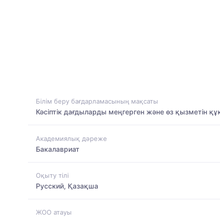
Білім беру бағдарламасының мақсаты
Кәсіптік дағдыларды меңгерген және өз қызметін құ
Академиялық дәреже
Бакалавриат
Оқыту тілі
Русский, Қазақша
ЖОО атауы