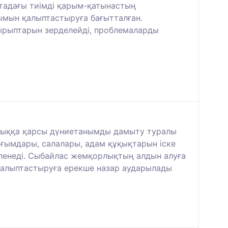
ртадағы тиімді қарым-қатынастың
нымын қалыптастыруға бағытталған.
ырыптарын зерделейді, проблемаларды
рлыққа қарсы дүниетанымды дамыту туралы
 ұғымдары, салалары, адам құқықтарын іске
еленеді. Сыбайлас жемқорлықтың алдын алуға
 қалыптастыруға ерекше назар аударылады