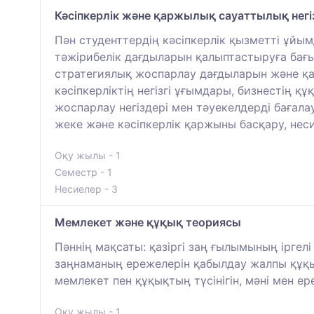
Кәсіпкерлік және қаржылық сауаттылық негі
Пән студенттердің кәсіпкерлік қызметті ұйы
тәжірибелік дағдыларын қалыптастыруға бағыт
стратегиялық жоспарлау дағдыларын және қаз
кәсіпкерліктің негізгі ұғымдары, бизнестің 
жоспарлау негіздері мен тәуекелдерді баға
жеке және кәсіпкерлік қаржыны басқару, неси
Оқу жылы - 1
Семестр - 1
Несиелер - 3
Мемлекет және құқық теориясы
Пәннің мақсаты: қазіргі заң ғылымының іргел
заңнаманың ережелерін қабылдау жалпы құқы
мемлекет пен құқықтың түсінігін, мәні мен е
Оқу жылы - 1