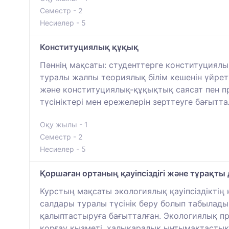
Семестр - 2
Несиелер - 5
Конституциялық құқық
Пәннің мақсаты: студенттерге конституциял
туралы жалпы теориялық білім кешенін үйрет
және конституциялық-құқықтық саясат пен пр
түсініктері мен ережелерін зерттеуге бағытта
Оқу жылы - 1
Семестр - 2
Несиелер - 5
Қоршаған ортаның қауіпсіздігі және тұрақты
Курстың мақсаты экологиялық қауіпсіздіктің қ
салдары туралы түсінік беру болып табылады.
қалыптастыруға бағытталған. Экологиялық пр
қорғау қызметі, халықаралық ынтымақтастық