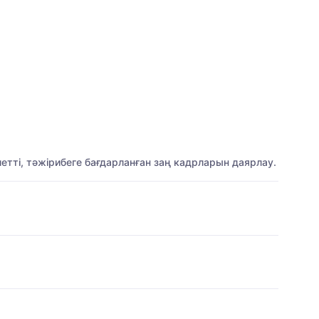
етті, тәжірибеге бағдарланған заң кадрларын даярлау.