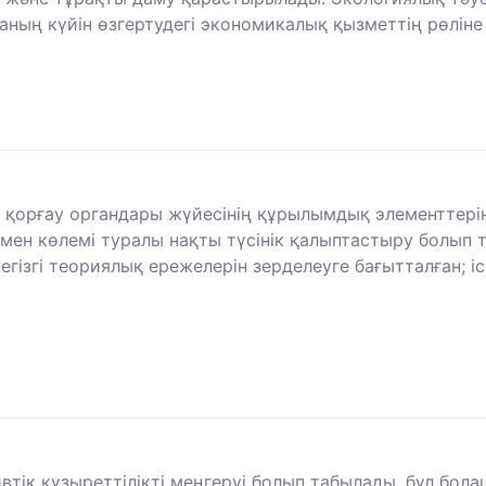
ның күйін өзгертудегі экономикалық қызметтің рөліне
 қорғау органдары жүйесінің құрылымдық элементтерін
мен көлемі туралы нақты түсінік қалыптастыру болып 
егізгі теориялық ережелерін зерделеуге бағытталған; і
ік құзыреттілікті меңгеруі болып табылады, бұл болаш