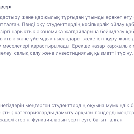
здері
мдастыру және қаржылық тұрғыдан ұтымды әрекет ету 
талған. Пәнді оқу студенттердің кәсіпкерлік ойлау қаб
іргі нарықтық экономика жағдайларына бейімделу қабі
құқықтық және ұйымдық нысандары, жеке істі құру және 
лау мәселелері қарастырылады. Ерекше назар қаржылық
елеу, салық салу және инвестициялық қызметті түсіну.
і негіздерін меңгерген студенттердің оқуына мүмкіндік
қтық категорияларды дамыту арқылы пәндерді меңгеру
рекшеліктерін, функцияларын зерттеуге бағытталған.