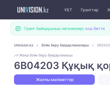
ҰБТ
Гранттар
Ж
Грант байқауының нәтижелері
осы бетте
Univision.kz
Білім беру бағдарламалары
6B04203
Жаңа білім беру бағдарламасы
6B04203 Құқық қорғ
Жалпы мәліметтер