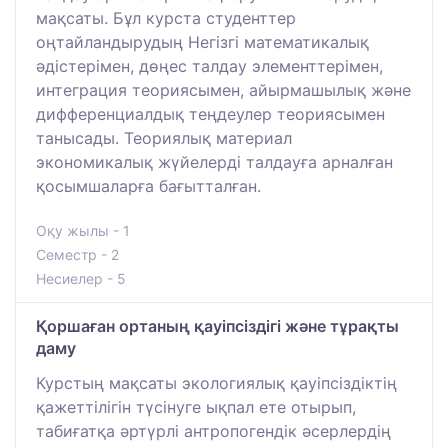
мақсаты. Бұл курста студенттер
оңтайландырудың Негізгі математикалық
әдістерімен, дөңес талдау элементтерімен,
интеграция теориясымен, айырмашылық және
дифференциалдық теңдеулер теориясымен
танысады. Теориялық материал
экономикалық жүйелерді талдауға арналған
қосымшаларға бағытталған.
Оқу жылы - 1
Семестр - 2
Несиелер - 5
Қоршаған ортаның қауіпсіздігі және тұрақты
даму
Курстың мақсаты экологиялық қауіпсіздіктің
қажеттілігін түсінуге ықпал ете отырып,
табиғатқа әртүрлі антропогендік әсерлердің