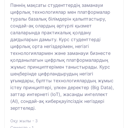
Пәннің мақсаты студенттердің заманауи
цифрлық технологиялар мен платформалар
туралы базалық білімдерін қалыптастыру,
сондай-ақ олардың әртүрлі қызмет
салаларында практикалық қолдану
дағдыларын дамыту. Курс студенттерді
цифрлық орта негіздерімен, негізгі
технологиялармен және заманауи бизнесте
қолданылатын цифрлық платформалардың
жұмыс принциптерімен таныстырады. Курс
шеңберінде цифрландырудың негізгі
ұғымдары, бұлтты технологиялардың жұмыс
істеу принциптері, үлкен деректер (Big Data),
заттар интернеті (IoT), жасанды интеллект
(AI), сондай-ақ киберқауіпсіздік негіздері
зерттеледі.
Оқу жылы - 3
Семестр - 1