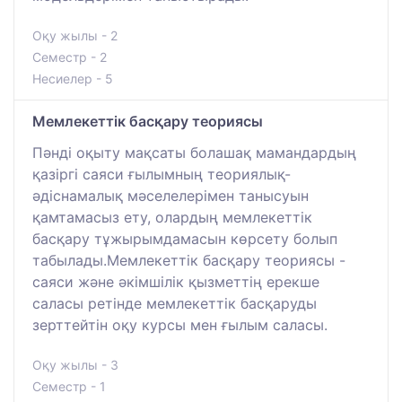
Оқу жылы - 2
Семестр - 2
Несиелер - 5
Мемлекеттік басқару теориясы
Пәнді оқыту мақсаты болашақ мамандардың
қазіргі саяси ғылымның теориялық-
әдіснамалық мәселелерімен танысуын
қамтамасыз ету, олардың мемлекеттік
басқару тұжырымдамасын көрсету болып
табылады.Мемлекеттік басқару теориясы -
саяси және әкімшілік қызметтің ерекше
саласы ретінде мемлекеттік басқаруды
зерттейтін оқу курсы мен ғылым саласы.
Оқу жылы - 3
Семестр - 1