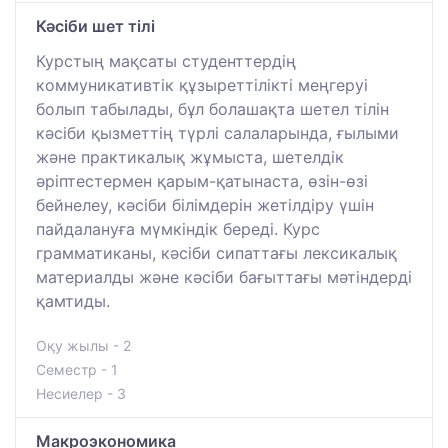
Кәсіби шет тілі
Курстың мақсаты студенттердің
коммуникативтік құзыреттілікті меңгеруі
болып табылады, бұл болашақта шетел тілін
кәсіби қызметтің түрлі салаларында, ғылыми
және практикалық жұмыста, шетелдік
әріптестермен қарым-қатынаста, өзін-өзі
бейнелеу, кәсіби білімдерін жетілдіру үшін
пайдалануға мүмкіндік береді. Курс
грамматиканы, кәсіби сипаттағы лексикалық
материалды және кәсіби бағыттағы мәтіндерді
қамтиды.
Оқу жылы - 2
Семестр - 1
Несиелер - 3
Макроэкономика