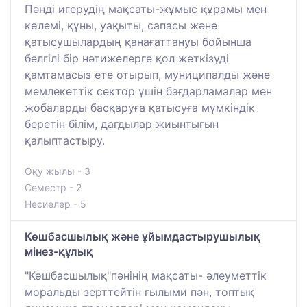
Пәнді игерудің мақсаты-жұмыс құрамы мен
көлемі, құны, уақыты, сапасы және
қатысушылардың қанағаттануы бойынша
белгілі бір нәтижелерге қол жеткізуді
қамтамасыз ете отырып, муниципалды және
мемлекеттік сектор үшін бағдарламалар мен
жобаларды басқаруға қатысуға мүмкіндік
беретін білім, дағдылар жиынтығын
қалыптастыру.
Оқу жылы - 3
Семестр - 2
Несиелер - 5
Көшбасшылық және ұйымдастырушылық
мінез-құлық
"Көшбасшылық"пәнінің мақсаты- әлеуметтік
моральды зерттейтін ғылыми пән, топтық