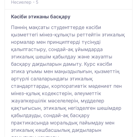
Несиелер - 5
Кәсіби этиканы басқару
Пәннің мақсаты студенттерде кәсіби
қызметтегі мінез-құлықты реттейтін этикалық
нормалар мен принциптерді түсінуді
қалыптастыру, сондай-ақ ұйымдарда
этикалық шешім қабылдау және жауапты
басқару дағдыларын дамыту. Курс кәсіби
этика ұғымы мен маңыздылығын, қызметтің
әртүрлі салаларындағы этикалық
стандарттарды, корпоративтік мәдениет пен
мінез-құлық кодекстерін, әлеуметтік
жауапкершілік мәселелерін, мүдделер
қақтығысын, этикалық негізделген шешімдер
қабылдауды, сондай-ақ басқару
практикасында моральдық пайымдау мен
этикалық көшбасшылық дағдыларын