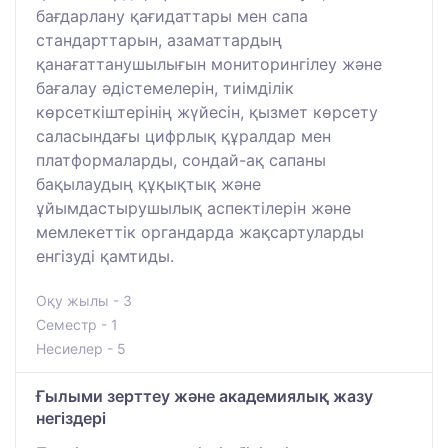
бағдарлану қағидаттары мен сапа
стандарттарын, азаматтардың
қанағаттанушылығын мониторингілеу және
бағалау әдістемелерін, тиімділік
көрсеткіштерінің жүйесін, қызмет көрсету
саласындағы цифрлық құралдар мен
платформаларды, сондай-ақ сапаны
бақылаудың құқықтық және
ұйымдастырушылық аспектілерін және
мемлекеттік органдарда жақсартуларды
енгізуді қамтиды.
Оқу жылы - 3
Семестр - 1
Несиелер - 5
Ғылыми зерттеу және академиялық жазу
негіздері