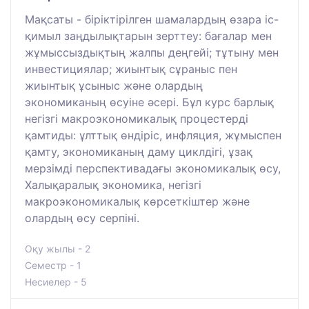
Мақсаты - біріктірілген шамалардың өзара іс-
қимыл заңдылықтарын зерттеу: бағалар мен
жұмыссыздықтың жалпы деңгейі; тұтыну мен
инвестициялар; жиынтық сұраныс пен
жиынтық ұсыныс және олардың
экономиканың өсуіне әсері. Бұл курс барлық
негізгі макроэкономикалық процестерді
қамтиды: ұлттық өндіріс, инфляция, жұмыспен
қамту, экономиканың даму циклдігі, ұзақ
мерзімді перспективадағы экономикалық өсу,
Халықаралық экономика, негізгі
макроэкономикалық көрсеткіштер және
олардың өсу серпіні.
Оқу жылы - 2
Семестр - 1
Несиелер - 5