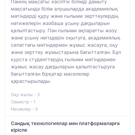
Пәннің мақсаты: кәсіптік білімді дамыту
мақсатында білім алушыларда академиялық
мәтіндерді құру және ғылыми зерттеулердің
нәтижелерін жазбаша ұсыну дағдыларын
қалыптастыру. Пән ғылыми ақпаратты жазу
және ұсыну негіздерін оқытуға, академиялық
сипаттағы мәтіндермен жұмыс жасауға, оқу
және зерттеу жұмыстарына бағытталған. Бұл
курста студенттердің ғылыми мәтіндермен
жұмыс жасау дағдыларын қалыптастыруға
бағытталған бірқатар мәселелер
қарастырылады.
Оқу жылы - 3
Семестр - 1
Несиелер - 5
Сандық технологиялар мен платформаларға
кіріспе