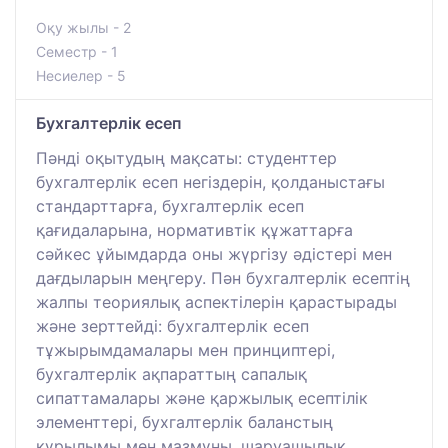
Оқу жылы - 2
Семестр - 1
Несиелер - 5
Бухгалтерлік есеп
Пәнді оқытудың мақсаты: студенттер
бухгалтерлік есеп негіздерін, қолданыстағы
стандарттарға, бухгалтерлік есеп
қағидаларына, нормативтік құжаттарға
сәйкес ұйымдарда оны жүргізу әдістері мен
дағдыларын меңгеру. Пән бухгалтерлік есептің
жалпы теориялық аспектілерін қарастырады
және зерттейді: бухгалтерлік есеп
тұжырымдамалары мен принциптері,
бухгалтерлік ақпараттың сапалық
сипаттамалары және қаржылық есептілік
элементтері, бухгалтерлік баланстың
құрылымы мен мазмұны, шаруашылық