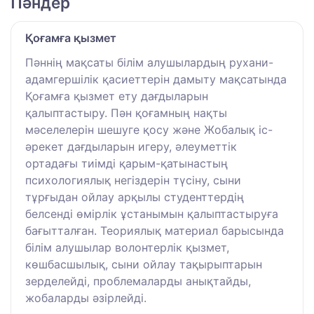
Пәндер
Қоғамға қызмет
Пәннің мақсаты білім алушылардың рухани-
адамгершілік қасиеттерін дамыту мақсатында
Қоғамға қызмет ету дағдыларын
қалыптастыру. Пән қоғамның нақты
мәселелерін шешуге қосу және Жобалық іс-
әрекет дағдыларын игеру, әлеуметтік
ортадағы тиімді қарым-қатынастың
психологиялық негіздерін түсіну, сыни
тұрғыдан ойлау арқылы студенттердің
белсенді өмірлік ұстанымын қалыптастыруға
бағытталған. Теориялық материал барысында
білім алушылар волонтерлік қызмет,
көшбасшылық, сыни ойлау тақырыптарын
зерделейді, проблемаларды анықтайды,
жобаларды әзірлейді.