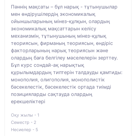
Пәннің мақсаты – бұл нарық - тұтынушылар
мен өндірушілердің экономикалық
ойыншыларының мінез-құлқын, олардың
экономикалық мақсаттарын келісу
механизмін, тұтынушының мінез-құлық
теориясын, фирманың теориясын, өндіріс
факторларының нарық теориясын және
олардың баға белгілеу мәселелерін зерттеу.
Бұл курс сондай-ақ нарықтық
құрылымдардың типтерін талдауды қамтиды:
монополия, олигополия, монополистік
бәсекелестік, бәсекелестік ортада тиімді
позицияларды сақтауда олардың
ерекшеліктері
Оқу жылы - 1
Семестр - 2
Несиелер - 5