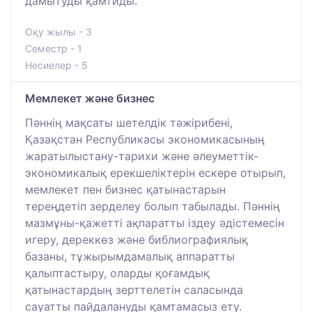
дамытуды қамтиды.
Оқу жылы - 3
Семестр - 1
Несиелер - 5
Мемлекет және бизнес
Пәннің мақсаты шетелдік тәжірибені,
Қазақстан Республикасы экономикасының
жаратылыстану-тарихи және әлеуметтік-
экономикалық ерекшеліктерін ескере отырып,
мемлекет пен бизнес қатынастарын
тереңдетіп зерделеу болып табылады. Пәннің
мазмұны-қажетті ақпаратты іздеу әдістемесін
игеру, дереккөз және библиографиялық
базаны, тұжырымдамалық аппаратты
қалыптастыру, оларды қоғамдық
қатынастардың зерттелетін саласында
сауатты пайдалануды қамтамасыз ету.