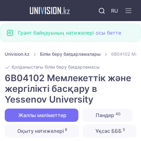
RU
Грант байқауының нәтижелері
осы бетте
Univision.kz
Білім беру бағдарламалары
6B04102 Мемл
Қолданыстағы білім беру бағдарламасы
6B04102 Мемлекеттік және
жергілікті басқару в
Yessenov University
40
Жалпы мәліметтер
Пәндер
8
5
Оқыту нәтижелері
Ұқсас БББ