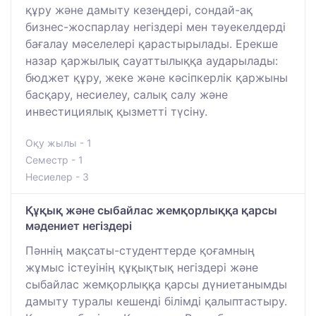
құру және дамыту кезеңдері, сондай-ақ
бизнес-жоспарлау негіздері мен тәуекелдерді
бағалау мәселелері қарастырылады. Ерекше
назар қаржылық сауаттылыққа аударылады:
бюджет құру, жеке және кәсіпкерлік қаржыны
басқару, несиелеу, салық салу және
инвестициялық қызметті түсіну.
Оқу жылы - 1
Семестр - 1
Несиелер - 3
Құқық және сыбайлас жемқорлыққа қарсы
мәдениет негіздері
Пәннің мақсаты-студенттерде қоғамның
жұмыс істеуінің құқықтық негіздері және
сыбайлас жемқорлыққа қарсы дүниетанымды
дамыту туралы кешенді білімді қалыптастыру.