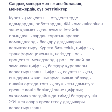
Сандық менеджмент және болашақ
менеджердің құзіреттіліктері
Курстың мақсаты — студенттерде
адамдардан, роботтардан, ЖИ көмекшілерінен
және қашықтықтан жұмыс істейтін
орындаушылардан тұратын аралас
командаларды басқару дағдыларын
қалыптастыру. Курста бизнесінің цифрлық
трансформациясының негіздері, осы
процестегі менеджердің рөлі, сондай-ақ
заманауи цифрлық басқару құралдары
қарастырылады. Цифрлық сауаттылықты,
сындарлы және шығармашылық ойлауды,
онлайн ортада топтық жұмысты дамытуға
ерекше көңіл бөлінеді және цифрлық
экономика жағдайында тиімді басқару үшін
ЖИ-мен өзара әрекеттесу дағдылары
қарастырылады.