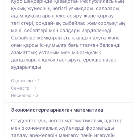
Курс шеңберінде Қазақстан Республикасының
құқық жүйесінің негізгі ұғымдары, салалары,
адам құқықтарын іске асыру және қорғау
тетіктері, сондай-ақ сыбайлас жемқорлықтың
мәні, себептері мен салдары зерделенеді.
Сыбайлас жемқорлықтың алдын алуға және
оған қарсы іс-қимылға бағытталған белсенді
азаматтық ұстаным мен мінез-құлық
дағдыларын қалыптастыруға ерекше назар
аударылады
Оқу жылы - 1
Семестр - 1
Несиелер - 2
Экономистерге арналған математика
Студенттердің негізгі математикалық әдістер
мен экономикалық жүйелерді формальды
талдау ережелерін меңгеру пәнін игерудің