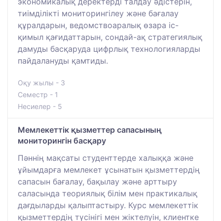
экономикалық деректерді талдау әдістерін,
тиімділікті мониторингілеу және бағалау
құралдарын, ведомствоаралық өзара іс-
қимыл қағидаттарын, сондай-ақ стратегиялық
дамуды басқаруда цифрлық технологияларды
пайдалануды қамтиды.
Оқу жылы - 3
Семестр - 1
Несиелер - 5
Мемлекеттік қызметтер сапасының
мониторингін басқару
Пәннің мақсаты студенттерде халыққа және
ұйымдарға мемлекет ұсынатын қызметтердің
сапасын бағалау, бақылау және арттыру
саласында теориялық білім мен практикалық
дағдыларды қалыптастыру. Курс мемлекеттік
қызметтердің түсінігі мен жіктелуін, клиентке