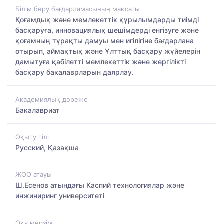
Білім беру бағдарламасының мақсаты
Қоғамдық және мемлекеттік құрылымдарды тиімді
басқаруға, инновациялық шешімдерді енгізуге және
қоғамның тұрақты дамуы мен игілігіне бағдарлана
отырып, аймақтық және Ұлттық басқару жүйелерін
дамытуға қабілетті мемлекеттік және жергілікті
басқару бакалаврларын даярлау.
Академиялық дәреже
Бакалавриат
Оқыту тілі
Русский, Қазақша
ЖОО атауы
Ш.Есенов атындағы Каспий технологиялар және
инжиниринг университеті
Оқу мерзімі