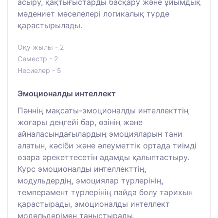
асыру, қақтығыстарды басқару және ұйымдық
мәдениет мәселелері логикалық түрде
қарастырылады.
Оқу жылы - 2
Семестр - 2
Несиелер - 5
Эмоционалды интеллект
Пәннің мақсаты-эмоционалды интеллекттің
жоғары деңгейі бар, өзінің және
айналасындағылардың эмоцияларын тани
алатын, кәсіби және әлеуметтік ортада тиімді
өзара әрекеттесетін адамды қалыптастыру.
Курс эмоционалды интеллекттің,
модульдердің, эмоциялар түрлерінің,
темперамент түрлерінің пайда болу тарихын
қарастырады, эмоционалды интеллект
модельдерімен таныстырады.