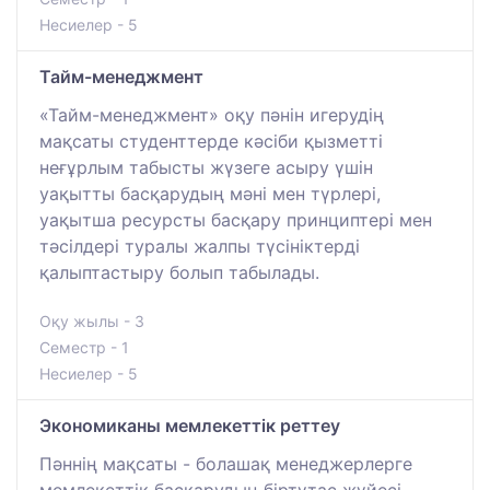
Несиелер - 5
Тайм-менеджмент
«Тайм-менеджмент» оқу пәнін игерудің
мақсаты студенттерде кәсіби қызметті
неғұрлым табысты жүзеге асыру үшін
уақытты басқарудың мәні мен түрлері,
уақытша ресурсты басқару принциптері мен
тәсілдері туралы жалпы түсініктерді
қалыптастыру болып табылады.
Оқу жылы - 3
Семестр - 1
Несиелер - 5
Экономиканы мемлекеттік реттеу
Пәннің мақсаты - болашақ менеджерлерге
мемлекеттік басқарудың біртұтас жүйесі