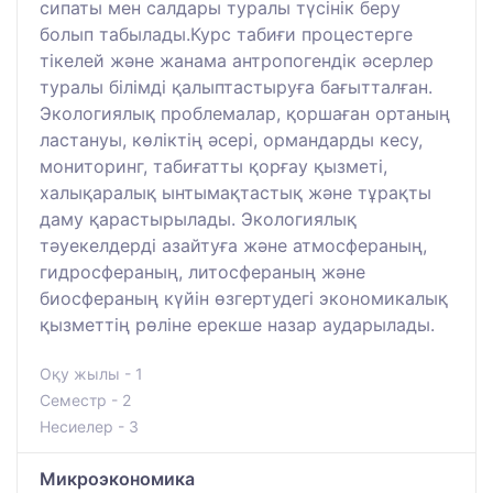
сипаты мен салдары туралы түсінік беру
болып табылады.Курс табиғи процестерге
тікелей және жанама антропогендік әсерлер
туралы білімді қалыптастыруға бағытталған.
Экологиялық проблемалар, қоршаған ортаның
ластануы, көліктің әсері, ормандарды кесу,
мониторинг, табиғатты қорғау қызметі,
халықаралық ынтымақтастық және тұрақты
даму қарастырылады. Экологиялық
тәуекелдерді азайтуға және атмосфераның,
гидросфераның, литосфераның және
биосфераның күйін өзгертудегі экономикалық
қызметтің рөліне ерекше назар аударылады.
Оқу жылы - 1
Семестр - 2
Несиелер - 3
Микроэкономика