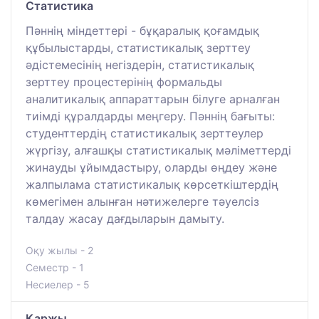
Статистика
Пәннің міндеттері - бұқаралық қоғамдық
құбылыстарды, статистикалық зерттеу
әдістемесінің негіздерін, статистикалық
зерттеу процестерінің формальды
аналитикалық аппараттарын білуге арналған
тиімді құралдарды меңгеру. Пәннің бағыты:
студенттердің статистикалық зерттеулер
жүргізу, алғашқы статистикалық мәліметтерді
жинауды ұйымдастыру, оларды өңдеу және
жалпылама статистикалық көрсеткіштердің
көмегімен алынған нәтижелерге тәуелсіз
талдау жасау дағдыларын дамыту.
Оқу жылы - 2
Семестр - 1
Несиелер - 5
Қаржы