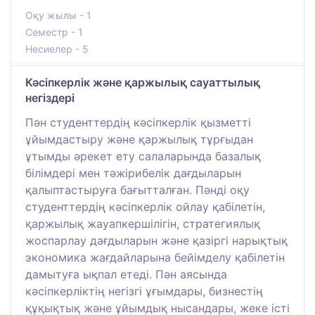
Оқу жылы - 1
Семестр - 1
Несиелер - 5
Кәсіпкерлік және қаржылық сауаттылық
негіздері
Пән студенттердің кәсіпкерлік қызметті
ұйымдастыру және қаржылық тұрғыдан
ұтымды әрекет ету салаларында базалық
білімдері мен тәжірибелік дағдыларын
қалыптастыруға бағытталған. Пәнді оқу
студенттердің кәсіпкерлік ойлау қабілетін,
қаржылық жауапкершілігін, стратегиялық
жоспарлау дағдыларын және қазіргі нарықтық
экономика жағдайларына бейімделу қабілетін
дамытуға ықпал етеді. Пән аясында
кәсіпкерліктің негізгі ұғымдары, бизнестің
құқықтық және ұйымдық нысандары, жеке істі