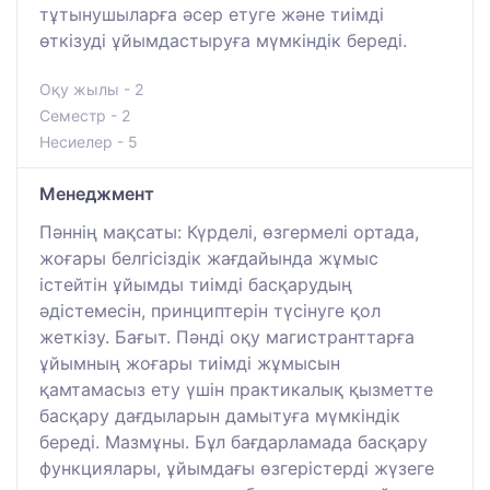
тұтынушыларға әсер етуге және тиімді
өткізуді ұйымдастыруға мүмкіндік береді.
Оқу жылы - 2
Семестр - 2
Несиелер - 5
Менеджмент
Пәннің мақсаты: Күрделі, өзгермелі ортада,
жоғары белгісіздік жағдайында жұмыс
істейтін ұйымды тиімді басқарудың
әдістемесін, принциптерін түсінуге қол
жеткізу. Бағыт. Пәнді оқу магистранттарға
ұйымның жоғары тиімді жұмысын
қамтамасыз ету үшін практикалық қызметте
басқару дағдыларын дамытуға мүмкіндік
береді. Мазмұны. Бұл бағдарламада басқару
функциялары, ұйымдағы өзгерістерді жүзеге