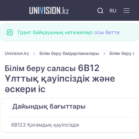
RU
Грант байқауының нәтижелері
осы бетте
Univision.kz
Білім беру бағдарламалары
Білім беру с
6B12
Білім беру саласы
Ұлттық қауіпсіздік және
әскери іс
Дайындық бағыттары
6B123 Қоғамдық қауіпсіздік