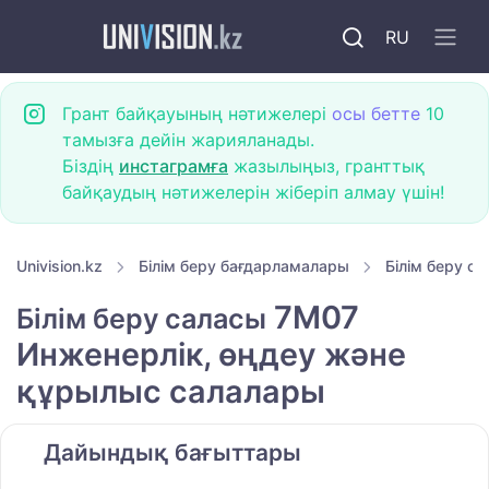
RU
Грант байқауының нәтижелері
осы бетте
10
тамызға дейін жарияланады.
Біздің
инстаграмға
жазылыңыз, гранттық
байқаудың нәтижелерін жіберіп алмау үшін!
Univision.kz
Білім беру бағдарламалары
Білім беру с
7M07
Білім беру саласы
Инженерлік, өңдеу және
құрылыс салалары
Дайындық бағыттары