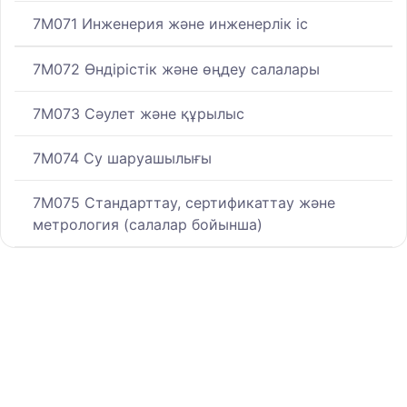
7M071 Инженерия және инженерлік іс
7M072 Өндірістік және өңдеу салалары
7M073 Сәулет және құрылыс
7M074 Су шаруашылығы
7M075 Стандарттау, сертификаттау және
метрология (салалар бойынша)