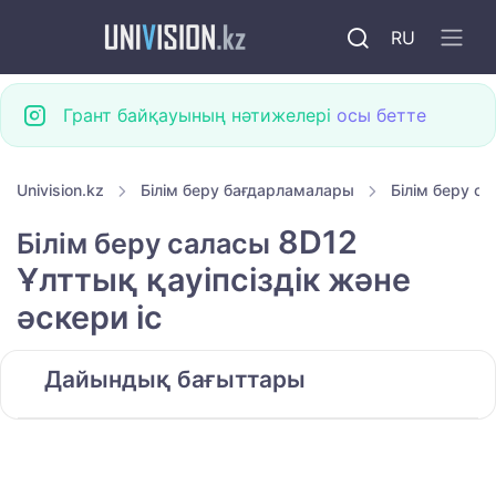
RU
Грант байқауының нәтижелері
осы бетте
Univision.kz
Білім беру бағдарламалары
Білім беру с
8D12
Білім беру саласы
Ұлттық қауіпсіздік және
әскери іс
Дайындық бағыттары