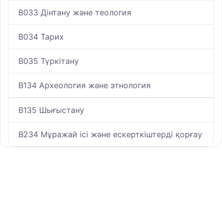
B033 Дінтану және теология
B034 Тарих
B035 Түркітану
B134 Археология және этнология
B135 Шығыстану
B234 Мұражай ісі және ескерткіштерді қорғау