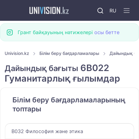
RU
Грант байқауының нәтижелері
осы бетте
Univision.kz
Білім беру бағдарламалары
Дайындық б
6B022
Дайындық бағыты
Гуманитарлық ғылымдар
Білім беру бағдарламаларының
топтары
B032 Философия және этика