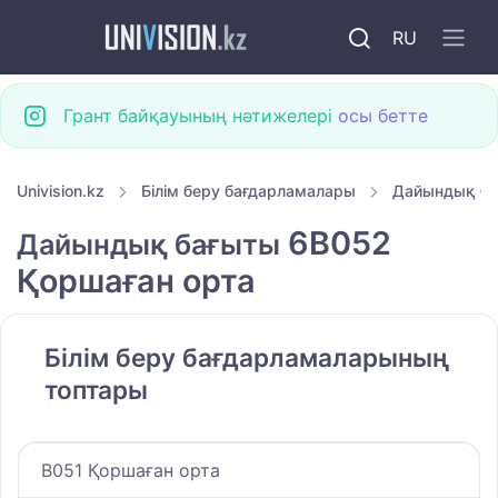
RU
Грант байқауының нәтижелері
осы бетте
Univision.kz
Білім беру бағдарламалары
Дайындық б
6B052
Дайындық бағыты
Қоршаған орта
Білім беру бағдарламаларының
топтары
B051 Қоршаған орта