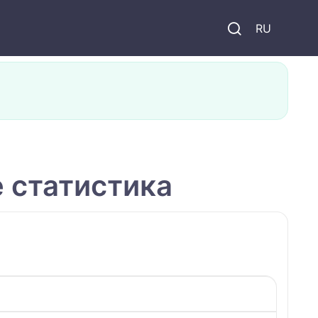
и
RU
 статистика