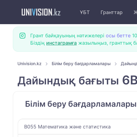
ҰБТ
Гранттар
Ж
Грант байқауының нәтижелері
осы бетте
10
Біздің
инстаграмға
жазылыңыз, гранттық ба
Univision.kz
Білім беру бағдарламалары
Дайынд
6B
Дайындық бағыты
Білім беру бағдарламалар
B055 Математика және статистика