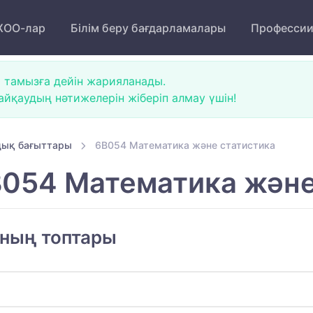
ОО-лар
Білім беру бағдарламалары
Професси
 тамызға дейін жарияланады.
йқаудың нәтижелерін жіберіп алмау үшін!
ық бағыттары
6B054 Математика және статистика
054 Математика және
ының топтары