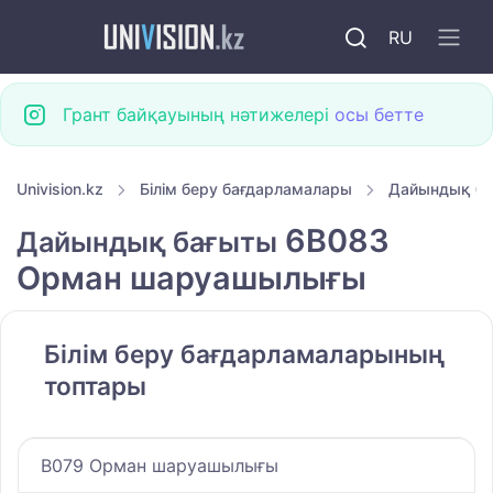
RU
Грант байқауының нәтижелері
осы бетте
Univision.kz
Білім беру бағдарламалары
Дайындық б
6B083
Дайындық бағыты
Орман шаруашылығы
Білім беру бағдарламаларының
топтары
B079 Орман шаруашылығы