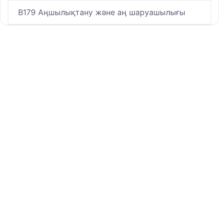
B179 Аңшылықтану және аң шаруашылығы